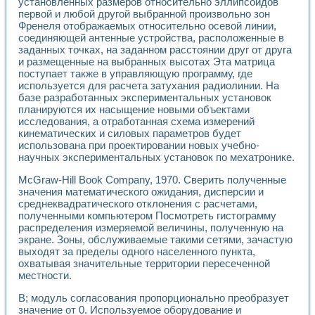
Универсальный стенд для исследования электрических ха
установленных размеров относительно эллипсоидов
первой и любой другой выбранной произвольно зон
Лабораторные практикумы по информационно-измерител
Френеля отображаемых относительно осевой линии,
Виртуальный измеритель частотных характеристик на осн
соединяющей антенные устройства, расположенные в
Лабораторный практикум по основам теории Коммутации
заданных точках, на заданном расстоянии друг от друга
Разработка виртуальной лабораторной работы «Имитаци
и размещенные на выбранных высотах Эта матрица
Виртуальные практикумы по электротехнике в среде LabV
поступает также в управляющую программу, где
Из опыта внедрения в рамках национального проекта «Об
используется для расчета затухания радиолинии. На
Исследование эффективности решателей обыкновенных 
базе разработанных экспериментальных установок
Опыт разработки LabVIEW лабораторных практикумов н
планируются их насыщение новыми объектами
Проблемы повышения качества образования и подготовки
исследования, а отработанная схема измерений
кинематических и силовых параметров будет
Развитие LabVIEW лабораторного практикума по электр
использована при проектировании новых учебно-
Разработка виртуальной лаборатории по электротехнике 
научных экспериментальных установок по мехатронике.
Усовершенствованные алгоритмы частотного анализа для
Об опыте работы учебного центра «Технологии NATIONAL
McGraw-Hill Book Company, 1970. Сверить полученные
Технологии NI в магистерской программе «Прикладная фи
значения математического ожидания, дисперсии и
Система диагностики двигателей постоянного тока
среднеквадратического отклонения с расчетами,
Автоматизированный стенд формирования электромагнитн
полученными компьютером Посмотреть гистограмму
распределения измеряемой величины, полученную на
Лабораторный практикум по курсу ИИС на базе оборудов
экране. Зоны, обслуживаемые такими сетями, зачастую
Партнеры
выходят за пределы одного населенного пункта,
Академические и отраслевые институты
охватывая значительные территории пересеченной
Учебные заведения
местности.
Бизнес
Контакты
В; модуль согласования пропорционально преобразует
значение от 0. Используемое оборудование и