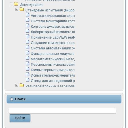
Исследования
Стендовые испытания (виброакустика, тензометрия и т.п.)
Автоматизированная система измерения параметров дизе
Система мониторинга состояния тяговых электродвигателей
Контроль духовых музыкальных инструментов
Лабораторный комплекс по исследованию элементной ба
Применение LabVIEW real-time module для моделирования
Создание комплекса по измерению скорости подвижного с
Система автоматизации экспериментальных исследований 
Функциональные модули в стандарте Nl SCXI для ультраз
Магнитометрический метод в дефектоскопии сварных шво
Перспективы использования машинного зрения в составе
Компьютерные измерительные системы для лабораторных
Испытательно-измерительный комплекс аппаратуры для о
Стенд для исследований рабочих процессов ДВС в динам
Радиоэлектроника и телекоммуникации
LabVIEW в расчетах радиолиний систем передачи данных
Аппаратно-программный комплекс для исследования АЧХ 
Поиск
Виртуальный лабораторный стенд для исследования пар
Измерение шумовых параметров операционных усилител
Измерительный преобразователь на основе цифровой обр
Инструменты для исследования выравнивания электричес
Инструменты для исследования компенсации эхо-сигнало