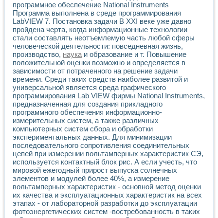
программное обеспечение National Instruments
Программа выполнена в среде программирования
LabVIEW 7. Постановка задачи В XXI веке уже давно
пройдена черта, когда информационные технологии
стали составлять неотъемлемую часть любой сферы
человеческой деятельности: повседневная жизнь,
производство,
наука
и образование и т. Повышение
положительной оценки возможно и определяется в
зависимости от потраченного на решение задачи
времени. Среди таких средств наиболее развитой и
универсальной является среда графического
программирования Lab VIEW фирмы National Instruments,
предназначенная для создания прикладного
программного обеспечения информационно-
измерительных систем, а также различных
компьютерных систем сбора и обработки
экспериментальных данных. Для минимизации
последовательного сопротивления соединительных
цепей при измерении вольтамперных характеристик СЭ,
используется контактный блок рис. А если учесть, что
мировой ежегодный прирост выпуска солнечных
элементов и модулей более 40%, а измерение
вольтамперных характеристик - основной метод оценки
их качества и эксплуатационных характеристик на всех
этапах - от лабораторной разработки до эксплуатации
фотоэнергетических систем -востребованность в таких