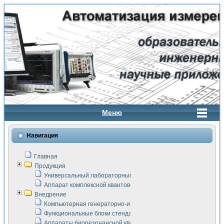
Меню
Навигация
Главная
Продукция
Универсальный лабораторный стенд "Сигнал-USB"
Аппарат комплексной квантовой терапии Интроскан
Внедрение
Компьютерная генераторно-измерительная система
Функциональные блоки стенда "Сигнал-USB"
Аппараты биорезонансной квантовой терапии серии СКАН