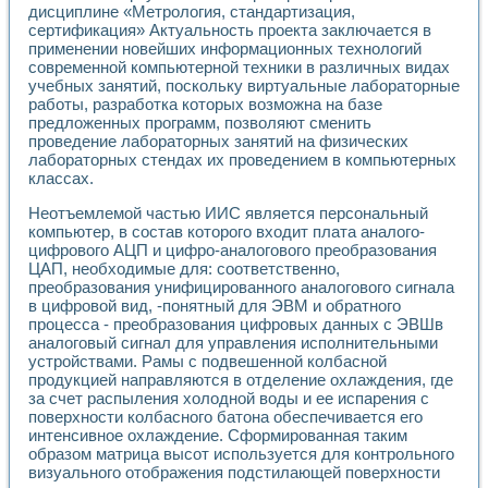
дисциплине «Метрология, стандартизация,
Применение LabVIEW для исследования течения в расши
сертификация» Актуальность проекта заключается в
Создание виртуальной работы «Изучение магнитных свой
применении новейших информационных технологий
Обратный маятник
современной компьютерной техники в различных видах
Устройство для изучения основ интерфейсов обмена по п
учебных занятий, поскольку виртуальные лабораторные
Лабораторный практикум: изучение адиабатического расш
работы, разработка которых возможна на базе
Стенд для исследования электрических переходных харак
предложенных программ, позволяют сменить
Система статистической обработки результатов измерите
проведение лабораторных занятий на физических
Автоматизация лазерно-плазменных измерений с помощ
лабораторных стендах их проведением в компьютерных
классах.
Модельно-измерительный комплекс. Назначение. Состав.
Использование технологий NATIONAL INSTRUMENTS для с
Неотъемлемой частью ИИС является персональный
Учебный практикум "Спектральный и корреляционный ана
компьютер, в состав которого входит плата аналого-
Учебный стенд для исследования принципа действия унив
цифрового АЦП и цифро-аналогового преобразования
Оборудование и программное обеспечение учебных лабор
ЦАП, необходимые для: соответственно,
Виртуальный лабораторный практикум для изучения техн
преобразования унифицированного аналогового сигнала
Управление роботом ТУР-10 средствами LabVIEW
в цифровой вид, -понятный для ЭВМ и обратного
Аппаратно-программный комплекс для исследования АЧХ 
процесса - преобразования цифровых данных с ЭВШв
аналоговый сигнал для управления исполнительными
Автоматизированный дистанционный лабораторный практи
устройствами. Рамы с подвешенной колбасной
Исследование возможности реставрации одномерных сигн
продукцией направляются в отделение охлаждения, где
Использование технологий NATIONAL INSTRUMENTS в оп
за счет распыления холодной воды и ее испарения с
Разработка модификаций алгоритма полигармонической э
поверхности колбасного батона обеспечивается его
Учебный стенд для исследования принципа действия унив
интенсивное охлаждение. Сформированная таким
Виртуальная система поддержки принимаемых решений в
образом матрица высот используется для контрольного
Преемственность дисциплин «Моделирование систем» и «
визуального отображения подстилающей поверхности