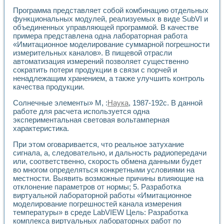
Разработка виртуальных тренажеров путем моделировани
Программа представляет собой комбинацию отдельных
Система блокировок, сигнализации и защиты ускорителя 
функциональных модулей, реализуемых в виде SubVI и
Система сбора данных и управления процессом цементир
объединенных управляющей программой. В качестве
Управление температурой газовой среды специальной ба
примера представлена одна лабораторная работа
Разработка программного обеспечения с использованием
«Имитационное моделирование суммарной погрешности
Использование технологий NATIONAL INSTRUMENTS при ра
измерительных каналов». В пищевой отрасли
Оборудование для промышленной термотрансферной мар
автоматизация измерений позволяет существенно
Автоматизация реометрических исследований на базе La
сократить потери продукции в связи с порчей и
Применение измерителя иммитанса для исследова¬ния эле
ненадлежащим хранением, а также улучшить контроль
качества продукции.
Исследование электромагнитных переходных процессов при
Стенд для исследования электрических переходных харак
Солнечные элементы» М, :
Наука
, 1987-192с. В данной
Автоматизация контроля сварных швов на базе техноло
работе для расчета используется одна
Измерительный контроль с применением неиндустриальны
экспериментальная световая вольтамперная
Моделирование надежности и эффективности систем упра
характеристика.
Лабораторные практикумы и учебные стенды
При этом оговаривается, что реальное затухание
Автоматизация лабораторного стенда по измерению проф
сигнала, а, следовательно, и дальность радиопередачи
Автоматизированные лабораторные комплексы для вузов,
или, соответственно, скорость обмена данными будет
Виртуальный прибор для исследования нелинейных рези
во многом определяться конкретными условиями на
Использование виртуальных приборов в процесе изучения
местности. Выявить возможные причины влияющие на
Использование программ ELECTRONICS WORKBENCH-MULTI
отклонение параметров от нормы; 5. Разработка
Лабораторный практикум по дисциплине «Цифровые вычис
виртуальной лабораторной работы «Имитационное
Лабораторный практикум по ИНС на основе LabVIEW
моделирование погрешностей канала измерения
Лабораторный практикум по основам теории коммутации
температуры» в среде LabVIEW Цель: Разработка
Опыт использования NI LabVIEW для создания лабораторн
комплекса виртуальных лабораторных работ по