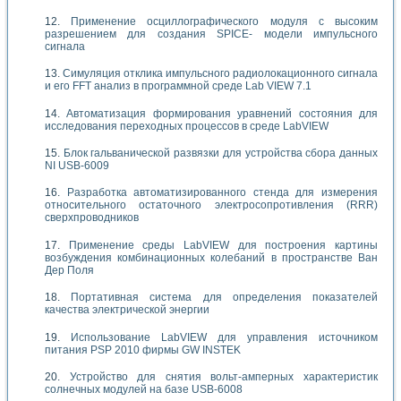
Применение осциллографического модуля с высоким
разрешением для создания SPICE- модели импульсного
сигнала
Симуляция отклика импульсного радиолокационного сигнала
и его FFT анализ в программной среде Lab VIEW 7.1
Автоматизация формирования уравнений состояния для
исследования переходных процессов в среде LabVIEW
Блок гальванической развязки для устройства сбора данных
NI USB-6009
Разработка автоматизированного стенда для измерения
относительного остаточного электросопротивления (RRR)
сверхпроводников
Применение среды LabVIEW для построения картины
возбуждения комбинационных колебаний в пространстве Ван
Дер Поля
Портативная система для определения показателей
качества электрической энергии
Использование LabVIEW для управления источником
питания PSP 2010 фирмы GW INSTEK
Устройство для снятия вольт-амперных характеристик
солнечных модулей на базе USB-6008