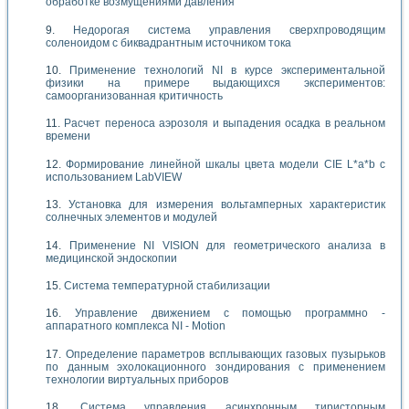
обработке возмущениями давления
Недорогая система управления сверхпроводящим
соленоидом с биквадрантным источником тока
Применение технологий NI в курсе экспериментальной
физики на примере выдающихся экспериментов:
самоорганизованная критичность
Расчет переноса аэрозоля и выпадения осадка в реальном
времени
Формирование линейной шкалы цвета модели CIE L*a*b с
использованием LabVIEW
Установка для измерения вольтамперных характеристик
солнечных элементов и модулей
Применение NI VISION для геометрического анализа в
медицинской эндоскопии
Система температурной стабилизации
Управление движением с помощью программно -
аппаратного комплекса NI - Motion
Определение параметров всплывающих газовых пузырьков
по данным эхолокационного зондирования с применением
технологии виртуальных приборов
Система управления асинхронным тиристорным