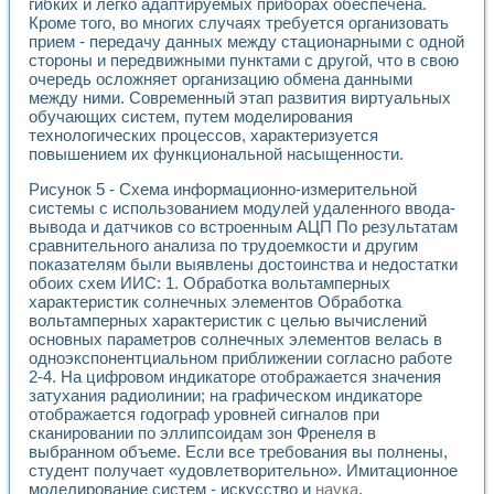
гибких и легко адаптируемых приборах обеспечена.
Кроме того, во многих случаях требуется организовать
прием - передачу данных между стационарными с одной
стороны и передвижными пунктами с другой, что в свою
очередь осложняет организацию обмена данными
между ними. Современный этап развития виртуальных
обучающих систем, путем моделирования
технологических процессов, характеризуется
повышением их функциональной насыщенности.
Рисунок 5 - Схема информационно-измерительной
системы с использованием модулей удаленного ввода-
вывода и датчиков со встроенным АЦП По результатам
сравнительного анализа по трудоемкости и другим
показателям были выявлены достоинства и недостатки
обоих схем ИИС: 1. Обработка вольтамперных
характеристик солнечных элементов Обработка
вольтамперных характеристик с целью вычислений
основных параметров солнечных элементов велась в
одноэкспонентциальном приближении согласно работе
2-4. На цифровом индикаторе отображается значения
затухания радиолинии; на графическом индикаторе
отображается годограф уровней сигналов при
сканировании по эллипсоидам зон Френеля в
выбранном объеме. Если все требования вы полнены,
студент получает «удовлетворительно». Имитационное
моделирование систем - искусство и
наука
.