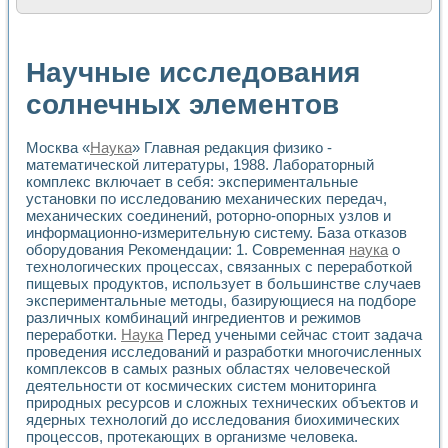
Расчет переноса аэрозоля и выпадения осадка в реально
Формирование линейной шкалы цвета модели CIE L*a*b с
Установка для измерения вольтамперных характеристик с
Научные исследования
Применение NI VISION для геометрического анализа в ме
Система температурной стабилизации
солнечных элементов
Управление движением с помощью программно - аппаратног
Определение параметров всплывающих газовых пузырьков
Москва «
Наука
» Главная редакция физико -
Система управления асинхронным тиристорным электроп
математической литературы, 1988. Лабораторный
Лазерный профилометр
комплекс включает в себя: экспериментальные
Применение средств NATIONAL INSTRUMENTS для автомат
установки по исследованию механических передач,
Разработка автоматизированного стенда для исследован
механических соединений, роторно-опорных узлов и
Автоматизированный стенд рентгеновской диагностики п
информационно-измерительную систему. База отказов
Высокочувствительные оптоэлектронные дифракционные 
оборудования Рекомендации: 1. Современная
наука
о
Установка для измерения диэлектрических свойств сегне
технологических процессах, связанных с переработкой
Исследование кинетики зарождения и развития дефектов 
пищевых продуктов, использует в большинстве случаев
Лабораторный электрический импедансный томограф на б
экспериментальные методы, базирующиеся на подборе
различных комбинаций ингредиентов и режимов
Микрозондовая система для характеризации механических
переработки.
Наука
Перед учеными сейчас стоит задача
Метод траекторий в исследовании металлообрабатывающ
проведения исследований и разработки многочисленных
Промышленная автоматизация
комплексов в самых разных областях человеческой
Автоматизация технологических процессов получения дис
деятельности от космических систем мониторинга
Использование систем технического зрения для контроля
природных ресурсов и сложных технических объектов и
Исследование электромагнитных переходных процессов при
ядерных технологий до исследования биохимических
Применение LabVIEW при разработке обучающих информа
процессов, протекающих в организме человека.