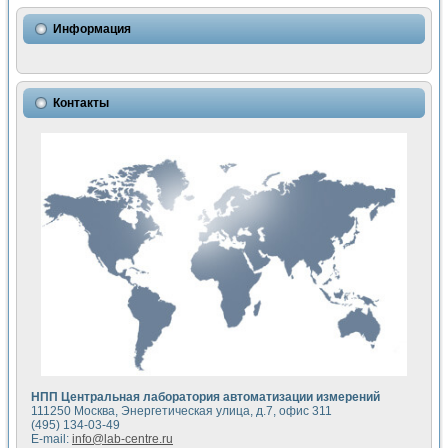
Использование NI LabVIEW для математического моделир
Исследовние возможности создания измерителя ВАХ фото
Информация
Математическое моделирование генератора сигналов - и
Моделирование и экспериментальное исследование линей
Применение осциллографического модуля с высоким разр
Симуляция отклика импульсного радиолокационного сигнал
Контакты
Автоматизация формирования уравнений состояния для и
Блок гальванической развязки для устройства сбора данн
Разработка автоматизированного стенда для измерения о
Применение среды LabVIEW для построения картины возб
Портативная система для определения показателей качес
Использование LabVIEW для управления источником пит
Устройство для снятия вольт-амперных характеристик со
Передовые научные технологии: нано-, фемто-, биотехнологи
Автоматизированная установка по измерению временных 
Автоматизированный лабораторный комплекс на базе Lab
Визуализация моделирования и оптимизации тепловой об
Виртуальный прибор для исследования функциональных в
Исследование возможности создания экономичного виртуа
Исследование кинетики движения макрочастиц в упорядо
Комплекс автоматизированной диагностики крови
НПП Центральная лаборатория автоматизации измерений
Метод прогнозирования свойств дисперсных продуктов п
111250 Москва, Энергетическая улица, д.7, офис 311
Недорогая система управления сверхпроводящим соленои
(495) 134-03-49
E-mail:
info@lab-centre.ru
Применение технологий NI в курсе экспериментальной фи