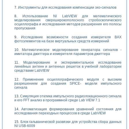
Инструменты для исследования компенсации эхо-сигналов
Использование NI LabVIEW для математического
моделирования сверхширокополосного стробоскопического
осциллографа и исследования методов расширения его полосы
пропускания
Исследовние возможности создания измерителя ВАХ
фотоэлементов на базе виртуальных средств измерений
Математическое моделирование генератора сигналов -
имитатора джиттера и измерителя параметров джиттера
Моделирование и экспериментальное исследование
линейных антенн и антенных решеток в учебной лаборатории
средствами LabVIEW
Применение осциллографического модуля с высоким
разрешением для создания SPICE- модели импульсного
сигнала
Симуляция отклика импульсного радиолокационного сигнала
и его FFT анализ в программной среде Lab VIEW 7.1
Автоматизация формирования уравнений состояния для
исследования переходных процессов в среде LabVIEW
Блок гальванической развязки для устройства сбора данных
NI USB-6009