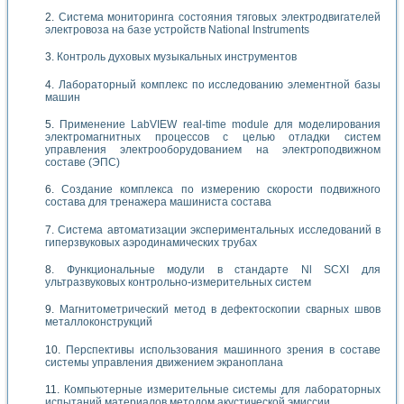
Система мониторинга состояния тяговых электродвигателей
электровоза на базе устройств National Instruments
Контроль духовых музыкальных инструментов
Лабораторный комплекс по исследованию элементной базы
машин
Применение LabVIEW real-time module для моделирования
электромагнитных процессов с целью отладки систем
управления электрооборудованием на электроподвижном
составе (ЭПС)
Создание комплекса по измерению скорости подвижного
состава для тренажера машиниста состава
Система автоматизации экспериментальных исследований в
гиперзвуковых аэродинамических трубах
Функциональные модули в стандарте Nl SCXI для
ультразвуковых контрольно-измерительных систем
Магнитометрический метод в дефектоскопии сварных швов
металлоконструкций
Перспективы использования машинного зрения в составе
системы управления движением экраноплана
Компьютерные измерительные системы для лабораторных
испытаний материалов методом акустической эмиссии