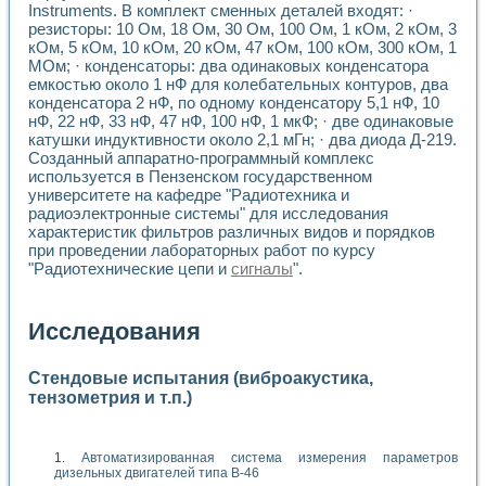
Instruments. В комплект сменных деталей входят: ·
резисторы: 10 Ом, 18 Ом, 30 Ом, 100 Ом, 1 кОм, 2 кОм, 3
кОм, 5 кОм, 10 кОм, 20 кОм, 47 кОм, 100 кОм, 300 кОм, 1
МОм; · конденсаторы: два одинаковых конденсатора
емкостью около 1 нФ для колебательных контуров, два
конденсатора 2 нФ, по одному конденсатору 5,1 нФ, 10
нФ, 22 нФ, 33 нФ, 47 нФ, 100 нФ, 1 мкФ; · две одинаковые
катушки индуктивности около 2,1 мГн; · два диода Д-219.
Созданный аппаратно-программный комплекс
используется в Пензенском государственном
университете на кафедре "Радиотехника и
радиоэлектронные системы" для исследования
характеристик фильтров различных видов и порядков
при проведении лабораторных работ по курсу
"Радиотехнические цепи и
сигналы
".
Исследования
Стендовые испытания (виброакустика,
тензометрия и т.п.)
Автоматизированная система измерения параметров
дизельных двигателей типа В-46