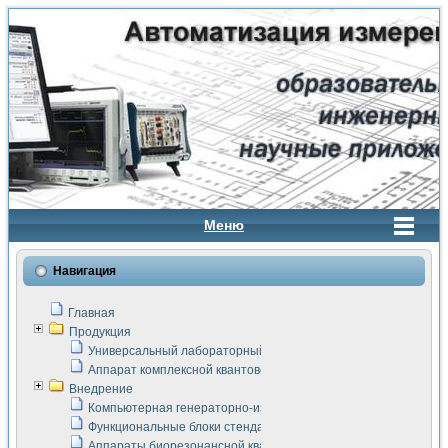
Меню
Навигация
Главная
Продукция
Универсальный лабораторный стенд "Сигнал-USB"
Аппарат комплексной квантовой терапии Интроскан
Внедрение
Компьютерная генераторно-измерительная система
Функциональные блоки стенда "Сигнал-USB"
Аппараты биорезонансной квантовой терапии серии СКАН