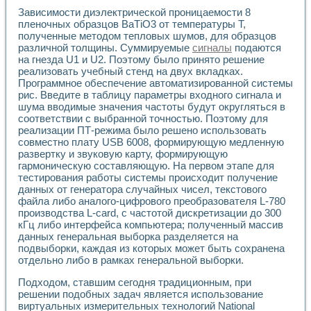
Универсальный стенд для исследования электрических ха
Зависимости диэлектрической проницаемости 8
Лабораторные практикумы по информационно-измерител
пленочных образцов ВаТiO3 от температуры Т,
Виртуальный измеритель частотных характеристик на осн
полученные методом тепловых шумов, для образцов
Лабораторный практикум по основам теории Коммутации
различной толщины. Суммируемые
сигналы
подаются
Разработка виртуальной лабораторной работы «Имитаци
на гнезда U1 и U2. Поэтому было принято решение
Виртуальные практикумы по электротехнике в среде LabV
реализовать учебный стенд на двух вкладках.
Из опыта внедрения в рамках национального проекта «Об
Программное обеспечение автоматизированной системы
Исследование эффективности решателей обыкновенных 
рис. Введите в таблицу параметры входного сигнала и
Опыт разработки LabVIEW лабораторных практикумов н
шума вводимые значения частоты будут округляться в
соответствии с выбранной точностью. Поэтому для
Проблемы повышения качества образования и подготовки
реализации ПТ-режима было решено использовать
Развитие LabVIEW лабораторного практикума по электр
совместно плату USB 6008, формирующую медленную
Разработка виртуальной лаборатории по электротехнике 
развертку и звуковую карту, формирующую
Усовершенствованные алгоритмы частотного анализа для
гармоническую составляющую. На первом этапе для
Об опыте работы учебного центра «Технологии NATIONAL
тестирования работы системы происходит получение
Технологии NI в магистерской программе «Прикладная фи
данных от генератора случайных чисел, текстового
Система диагностики двигателей постоянного тока
файла либо аналого-цифрового преобразователя L-780
Автоматизированный стенд формирования электромагнитн
производства L-card, с частотой дискретизации до 300
кГц либо интерфейса компьютера; полученный массив
Лабораторный практикум по курсу ИИС на базе оборудов
данных генеральная выборка разделяется на
Партнеры
подвыборки, каждая из которых может быть сохранена
Академические и отраслевые институты
отдельно либо в рамках генеральной выборки.
Учебные заведения
Бизнес
Подходом, ставшим сегодня традиционным, при
Контакты
решении подобных задач является использование
виртуальных измерительных технологий National