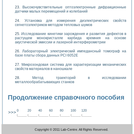
Высокочувствительные оптоэлектронные дифракционные
датчики малых перемещений и колебаний
Установка для измерения диэлектрических свойств
сегнетоэлектриков методом тепловых шумов
Исследование кинетики зарождения и развития дефектов в
растущем монокристалле карбида кремния на основе
акустической эмиссии и лазерной интерферометрии
Лабораторный электрический импедансный томограф на
базе платы сбора данных PCI 6052E
Микрозондовая система для характеризации механических
свойств материалов в наношкале
Метод траекторий в исследовании
металлообрабатывающих станков
Продолжение справочного пособия
0
20
40
60
80
100
120
>>>
!
.
.
.
.
.
.
.
.
.
.
.
.
.
.
.
.
.
.
.
!
.
.
.
.
.
.
.
.
.
.
.
.
.
.
.
.
.
.
.
!
.
.
.
.
.
.
.
.
.
.
.
.
.
.
.
.
.
.
.
!
.
.
.
.
.
.
.
.
.
.
.
.
.
.
.
.
.
.
.
!
.
.
.
.
.
.
.
.
.
.
.
.
.
.
.
.
.
.
.
!
.
.
.
.
.
.
.
.
.
.
.
.
.
.
.
.
.
.
.
!
.
.
.
.
.
.
.
.
.
.
.
.
.
.
.
.
.
.
.
Copyright © 2011 Lab-Centre. All Rights Reserved.