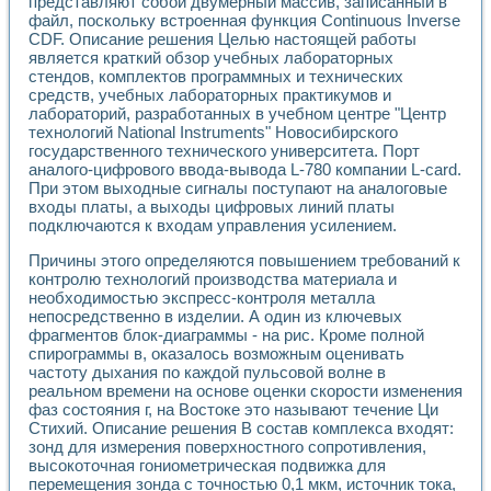
представляют собой двумерный массив, записанный в
Разработка виртуальных тренажеров путем моделировани
файл, поскольку встроенная функция Continuous Inverse
Система блокировок, сигнализации и защиты ускорителя 
CDF. Описание решения Целью настоящей работы
Система сбора данных и управления процессом цементир
является краткий обзор учебных лабораторных
Управление температурой газовой среды специальной ба
стендов, комплектов программных и технических
Разработка программного обеспечения с использованием
средств, учебных лабораторных практикумов и
Использование технологий NATIONAL INSTRUMENTS при ра
лабораторий, разработанных в учебном центре "Центр
Оборудование для промышленной термотрансферной мар
технологий National Instruments" Новосибирского
Автоматизация реометрических исследований на базе La
государственного технического университета. Порт
аналого-цифрового ввода-вывода L-780 компании L-card.
Применение измерителя иммитанса для исследова¬ния эле
При этом выходные сигналы поступают на аналоговые
Исследование электромагнитных переходных процессов при
входы платы, а выходы цифровых линий платы
Стенд для исследования электрических переходных харак
подключаются к входам управления усилением.
Автоматизация контроля сварных швов на базе техноло
Измерительный контроль с применением неиндустриальны
Причины этого определяются повышением требований к
Моделирование надежности и эффективности систем упра
контролю технологий производства материала и
Лабораторные практикумы и учебные стенды
необходимостью экспресс-контроля металла
непосредственно в изделии. А один из ключевых
Автоматизация лабораторного стенда по измерению проф
фрагментов блок-диаграммы - на рис. Кроме полной
Автоматизированные лабораторные комплексы для вузов,
спирограммы в, оказалось возможным оценивать
Виртуальный прибор для исследования нелинейных рези
частоту дыхания по каждой пульсовой волне в
Использование виртуальных приборов в процесе изучения
реальном времени на основе оценки скорости изменения
Использование программ ELECTRONICS WORKBENCH-MULTI
фаз состояния г, на Востоке это называют течение Ци
Лабораторный практикум по дисциплине «Цифровые вычис
Стихий. Описание решения В состав комплекса входят:
Лабораторный практикум по ИНС на основе LabVIEW
зонд для измерения поверхностного сопротивления,
Лабораторный практикум по основам теории коммутации
высокоточная гониометрическая подвижка для
Опыт использования NI LabVIEW для создания лабораторн
перемещения зонда с точностью 0,1 мкм, источник тока,