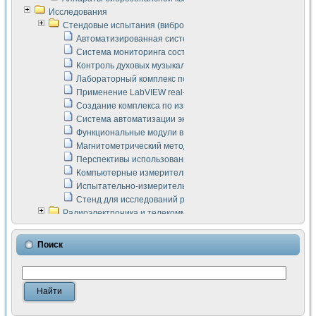
Исследования
Стендовые испытания (виброакустика, тензометрия и т.п.)
Автоматизированная система измерения параметров дизе
Система мониторинга состояния тяговых электродвигателей
Контроль духовых музыкальных инструментов
Лабораторный комплекс по исследованию элементной ба
Применение LabVIEW real-time module для моделирования
Создание комплекса по измерению скорости подвижного с
Система автоматизации экспериментальных исследований 
Функциональные модули в стандарте Nl SCXI для ультраз
Магнитометрический метод в дефектоскопии сварных шво
Перспективы использования машинного зрения в составе
Компьютерные измерительные системы для лабораторных
Испытательно-измерительный комплекс аппаратуры для о
Стенд для исследований рабочих процессов ДВС в динам
Радиоэлектроника и телекоммуникации
LabVIEW в расчетах радиолиний систем передачи данных
Аппаратно-программный комплекс для исследования АЧХ 
Поиск
Виртуальный лабораторный стенд для исследования пар
Измерение шумовых параметров операционных усилител
Измерительный преобразователь на основе цифровой обр
Инструменты для исследования выравнивания электричес
Инструменты для исследования компенсации эхо-сигнало