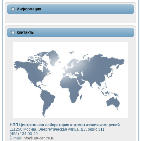
Использование NI LabVIEW для математического моделир
Исследовние возможности создания измерителя ВАХ фото
Информация
Математическое моделирование генератора сигналов - и
Моделирование и экспериментальное исследование линей
Применение осциллографического модуля с высоким разр
Симуляция отклика импульсного радиолокационного сигнал
Контакты
Автоматизация формирования уравнений состояния для и
Блок гальванической развязки для устройства сбора данн
Разработка автоматизированного стенда для измерения о
Применение среды LabVIEW для построения картины возб
Портативная система для определения показателей качес
Использование LabVIEW для управления источником пит
Устройство для снятия вольт-амперных характеристик со
Передовые научные технологии: нано-, фемто-, биотехнологи
Автоматизированная установка по измерению временных 
Автоматизированный лабораторный комплекс на базе Lab
Визуализация моделирования и оптимизации тепловой об
Виртуальный прибор для исследования функциональных в
Исследование возможности создания экономичного виртуа
Исследование кинетики движения макрочастиц в упорядо
Комплекс автоматизированной диагностики крови
НПП Центральная лаборатория автоматизации измерений
Метод прогнозирования свойств дисперсных продуктов п
111250 Москва, Энергетическая улица, д.7, офис 311
Недорогая система управления сверхпроводящим соленои
(495) 134-03-49
E-mail:
info@lab-centre.ru
Применение технологий NI в курсе экспериментальной фи