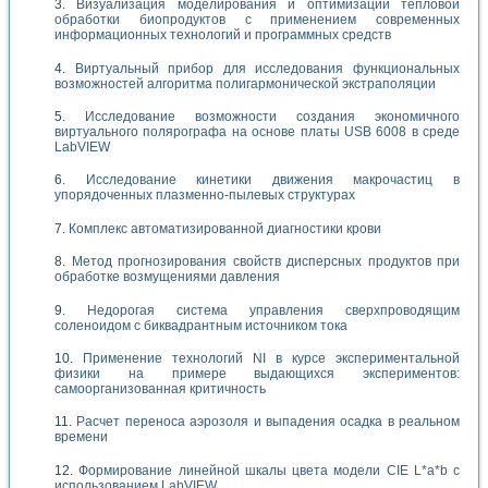
Визуализация моделирования и оптимизации тепловой
обработки биопродуктов с применением современных
информационных технологий и программных средств
Виртуальный прибор для исследования функциональных
возможностей алгоритма полигармонической экстраполяции
Исследование возможности создания экономичного
виртуального полярографа на основе платы USB 6008 в среде
LabVIEW
Исследование кинетики движения макрочастиц в
упорядоченных плазменно-пылевых структурах
Комплекс автоматизированной диагностики крови
Метод прогнозирования свойств дисперсных продуктов при
обработке возмущениями давления
Недорогая система управления сверхпроводящим
соленоидом с биквадрантным источником тока
Применение технологий NI в курсе экспериментальной
физики на примере выдающихся экспериментов:
самоорганизованная критичность
Расчет переноса аэрозоля и выпадения осадка в реальном
времени
Формирование линейной шкалы цвета модели CIE L*a*b с
использованием LabVIEW