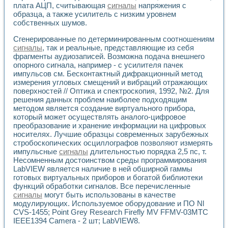
плата АЦП, считывающая
сигналы
напряжения с
Применение LabVIEW для исследования течения в расши
образца, а также усилитель с низким уровнем
Создание виртуальной работы «Изучение магнитных свой
собственных шумов.
Обратный маятник
Устройство для изучения основ интерфейсов обмена по п
Сгенерированные по детерминированным соотношениям
Лабораторный практикум: изучение адиабатического расш
сигналы
, так и реальные, представляющие из себя
Стенд для исследования электрических переходных харак
фрагменты аудиозаписей. Возможна подача внешнего
Система статистической обработки результатов измерите
опорного сигнала, например - с усилителя пачек
импульсов см. Бесконтактный дифракционный метод
Автоматизация лазерно-плазменных измерений с помощ
измерения угловых смещений и вибраций отражающих
Модельно-измерительный комплекс. Назначение. Состав.
поверхностей // Оптика и спектроскопия, 1992, №2. Для
Использование технологий NATIONAL INSTRUMENTS для с
решения данных проблем наиболее подходящим
Учебный практикум "Спектральный и корреляционный ана
методом является создание виртуального прибора,
Учебный стенд для исследования принципа действия унив
который может осуществлять аналого-цифровое
Оборудование и программное обеспечение учебных лабор
преобразование и хранение информации на цифровых
Виртуальный лабораторный практикум для изучения техн
носителях. Лучшие образцы современных зарубежных
Управление роботом ТУР-10 средствами LabVIEW
стробоскопических осциллографов позволяют измерять
Аппаратно-программный комплекс для исследования АЧХ 
импульсные
сигналы
длительностью порядка 2,5 пс, т.
Несомненным достоинством среды программирования
Автоматизированный дистанционный лабораторный практи
LabVIEW является наличие в ней обширной гаммы
Исследование возможности реставрации одномерных сигн
готовых виртуальных приборов и богатой библиотеки
Использование технологий NATIONAL INSTRUMENTS в оп
функций обработки сигналов. Все перечисленные
Разработка модификаций алгоритма полигармонической э
сигналы
могут быть использованы в качестве
Учебный стенд для исследования принципа действия унив
модулирующих. Используемое оборудование и ПО Nl
Виртуальная система поддержки принимаемых решений в
CVS-1455; Point Grey Research Firefly MV FFMV-03MTC
Преемственность дисциплин «Моделирование систем» и «
IEEE1394 Camera - 2 шт; LabVIEW8.