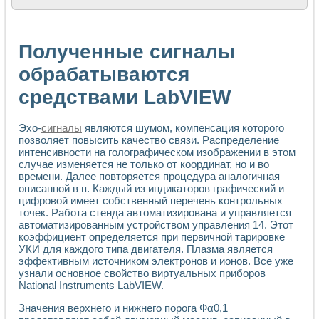
Расчет переноса аэрозоля и выпадения осадка в реально
Формирование линейной шкалы цвета модели CIE L*a*b с
Установка для измерения вольтамперных характеристик с
Полученные сигналы
Применение NI VISION для геометрического анализа в ме
Система температурной стабилизации
обрабатываются
Управление движением с помощью программно - аппаратног
средствами LabVIEW
Определение параметров всплывающих газовых пузырьков
Система управления асинхронным тиристорным электроп
Лазерный профилометр
Эхо-
сигналы
являются шумом, компенсация которого
Применение средств NATIONAL INSTRUMENTS для автомат
позволяет повысить качество связи. Распределение
Разработка автоматизированного стенда для исследован
интенсивности на голографическом изображении в этом
Автоматизированный стенд рентгеновской диагностики п
случае изменяется не только от координат, но и во
Высокочувствительные оптоэлектронные дифракционные 
времени. Далее повторяется процедура аналогичная
Установка для измерения диэлектрических свойств сегне
описанной в п. Каждый из индикаторов графический и
Исследование кинетики зарождения и развития дефектов 
цифровой имеет собственный перечень контрольных
точек. Работа стенда автоматизирована и управляется
Лабораторный электрический импедансный томограф на б
автоматизированным устройством управления 14. Этот
Микрозондовая система для характеризации механических
коэффициент определяется при первичной тарировке
Метод траекторий в исследовании металлообрабатывающ
УКИ для каждого типа двигателя. Плазма является
Промышленная автоматизация
эффективным источником электронов и ионов. Все уже
Автоматизация технологических процессов получения дис
узнали основное свойство виртуальных приборов
Использование систем технического зрения для контроля
National Instruments LabVIEW.
Исследование электромагнитных переходных процессов при
Значения верхнего и нижнего порога Фα0,1
Применение LabVIEW при разработке обучающих информа