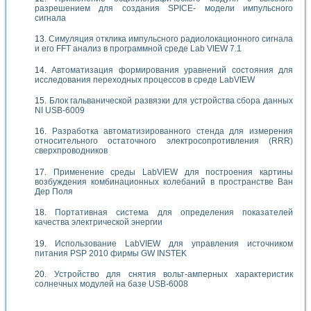
разрешением для создания SPICE- модели импульсного
сигнала
Симуляция отклика импульсного радиолокационного сигнала
и его FFT анализ в программной среде Lab VIEW 7.1
Автоматизация формирования уравнений состояния для
исследования переходных процессов в среде LabVIEW
Блок гальванической развязки для устройства сбора данных
NI USB-6009
Разработка автоматизированного стенда для измерения
относительного остаточного электросопротивления (RRR)
сверхпроводников
Применение среды LabVIEW для построения картины
возбуждения комбинационных колебаний в пространстве Ван
Дер Поля
Портативная система для определения показателей
качества электрической энергии
Использование LabVIEW для управления источником
питания PSP 2010 фирмы GW INSTEK
Устройство для снятия вольт-амперных характеристик
солнечных модулей на базе USB-6008