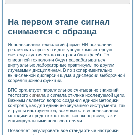
Расчет переноса аэрозоля и выпадения осадка в реально
Формирование линейной шкалы цвета модели CIE L*a*b с
Установка для измерения вольтамперных характеристик с
На первом этапе сигнал
Применение NI VISION для геометрического анализа в ме
Система температурной стабилизации
снимается с образца
Управление движением с помощью программно - аппаратног
Определение параметров всплывающих газовых пузырьков
Использование технологий фирмы НИ позволили
Система управления асинхронным тиристорным электроп
реализовать простую и доступную компьютерную
Лазерный профилометр
систему акустического контроля блок-флейт. По
Применение средств NATIONAL INSTRUMENTS для автомат
описанной технологии будут разрабатываться
Разработка автоматизированного стенда для исследован
виртуальные лабораторные практикумы по другим
Автоматизированный стенд рентгеновской диагностики п
изучаемым дисциплинам. В по экспериментально
Высокочувствительные оптоэлектронные дифракционные 
вычисленной дисперсии шума и дисперсии выборочной
Установка для измерения диэлектрических свойств сегне
корреляционной функции.
Исследование кинетики зарождения и развития дефектов 
ВПС организует параллельное считывание значений
Лабораторный электрический импедансный томограф на б
тестового
сигнал
а и сигнала отклика исследуемой цепи.
Микрозондовая система для характеризации механических
Важным является вопрос создания единой методики
Метод траекторий в исследовании металлообрабатывающ
контроля, как для единично звучащего инструмента, так
Промышленная автоматизация
и группы инструментов, возможность использования
Автоматизация технологических процессов получения дис
методики и средств контроля, как экспертами, так и
Использование систем технического зрения для контроля
индивидуальными пользователями.
Исследование электромагнитных переходных процессов при
Позволяет регулировать все стандартные настройки
Применение LabVIEW при разработке обучающих информа