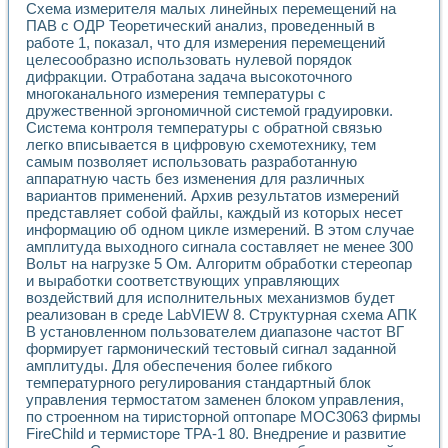
Схема измерителя малых линейных перемещений на
Применение LabVIEW для исследования течения в расши
ПАВ с ОДР Теоретический анализ, проведенный в
Создание виртуальной работы «Изучение магнитных свой
работе 1, показал, что для измерения перемещений
Обратный маятник
целесообразно использовать нулевой порядок
Устройство для изучения основ интерфейсов обмена по п
дифракции. Отработана задача высокоточного
Лабораторный практикум: изучение адиабатического расш
многоканального измерения температуры с
Стенд для исследования электрических переходных харак
дружественной эргономичной системой градуировки.
Система статистической обработки результатов измерите
Система контроля температуры с обратной связью
легко вписывается в цифровую схемотехнику, тем
Автоматизация лазерно-плазменных измерений с помощ
самым позволяет использовать разработанную
Модельно-измерительный комплекс. Назначение. Состав.
аппаратную часть без изменения для различных
Использование технологий NATIONAL INSTRUMENTS для с
вариантов применений. Архив результатов измерений
Учебный практикум "Спектральный и корреляционный ана
представляет собой файлы, каждый из которых несет
Учебный стенд для исследования принципа действия унив
информацию об одном цикле измерений. В этом случае
Оборудование и программное обеспечение учебных лабор
амплитуда выходного сигнала составляет не менее 300
Виртуальный лабораторный практикум для изучения техн
Вольт на нагрузке 5 Ом. Алгоритм обработки стереопар
Управление роботом ТУР-10 средствами LabVIEW
и выработки соответствующих управляющих
Аппаратно-программный комплекс для исследования АЧХ 
воздействий для исполнительных механизмов будет
реализован в среде LabVIEW 8. Структурная схема АПК
Автоматизированный дистанционный лабораторный практи
В установленном пользователем диапазоне частот ВГ
Исследование возможности реставрации одномерных сигн
формирует гармонический тестовый сигнал заданной
Использование технологий NATIONAL INSTRUMENTS в оп
амплитуды. Для обеспечения более гибкого
Разработка модификаций алгоритма полигармонической э
температурного регулирования стандартный блок
Учебный стенд для исследования принципа действия унив
управления термостатом заменен блоком управления,
Виртуальная система поддержки принимаемых решений в
по строенном на тиристорной оптопаре МОС3063 фирмы
Преемственность дисциплин «Моделирование систем» и «
FireChild и термисторе ТРА-1 80. Внедрение и развитие