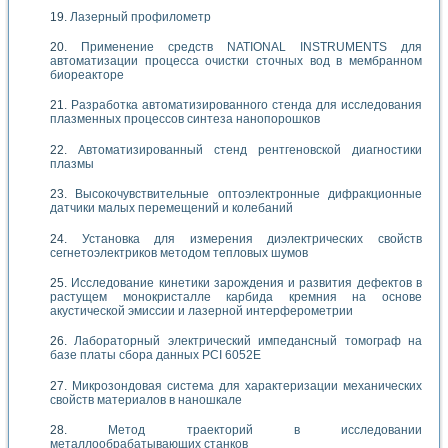
Лазерный профилометр
Применение средств NATIONAL INSTRUMENTS для
автоматизации процесса очистки сточных вод в мембранном
биореакторе
Разработка автоматизированного стенда для исследования
плазменных процессов синтеза нанопорошков
Автоматизированный стенд рентгеновской диагностики
плазмы
Высокочувствительные оптоэлектронные дифракционные
датчики малых перемещений и колебаний
Установка для измерения диэлектрических свойств
сегнетоэлектриков методом тепловых шумов
Исследование кинетики зарождения и развития дефектов в
растущем монокристалле карбида кремния на основе
акустической эмиссии и лазерной интерферометрии
Лабораторный электрический импедансный томограф на
базе платы сбора данных PCI 6052E
Микрозондовая система для характеризации механических
свойств материалов в наношкале
Метод траекторий в исследовании
металлообрабатывающих станков