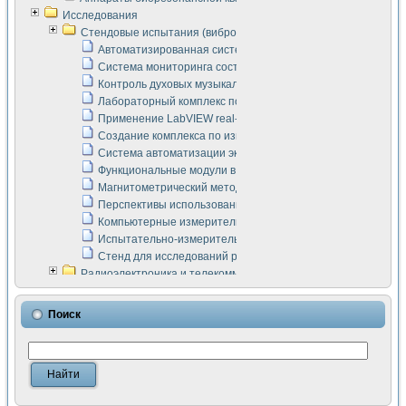
Исследования
Стендовые испытания (виброакустика, тензометрия и т.п.)
Автоматизированная система измерения параметров дизе
Система мониторинга состояния тяговых электродвигателей
Контроль духовых музыкальных инструментов
Лабораторный комплекс по исследованию элементной ба
Применение LabVIEW real-time module для моделирования
Создание комплекса по измерению скорости подвижного с
Система автоматизации экспериментальных исследований 
Функциональные модули в стандарте Nl SCXI для ультраз
Магнитометрический метод в дефектоскопии сварных шво
Перспективы использования машинного зрения в составе
Компьютерные измерительные системы для лабораторных
Испытательно-измерительный комплекс аппаратуры для о
Стенд для исследований рабочих процессов ДВС в динам
Радиоэлектроника и телекоммуникации
LabVIEW в расчетах радиолиний систем передачи данных
Аппаратно-программный комплекс для исследования АЧХ 
Поиск
Виртуальный лабораторный стенд для исследования пар
Измерение шумовых параметров операционных усилител
Измерительный преобразователь на основе цифровой обр
Инструменты для исследования выравнивания электричес
Инструменты для исследования компенсации эхо-сигнало