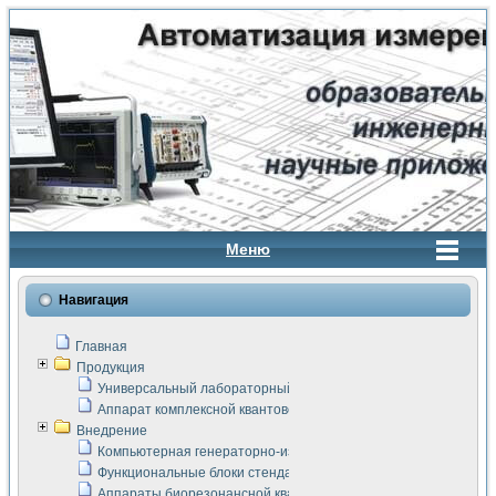
Меню
Навигация
Главная
Продукция
Универсальный лабораторный стенд "Сигнал-USB"
Аппарат комплексной квантовой терапии Интроскан
Внедрение
Компьютерная генераторно-измерительная система
Функциональные блоки стенда "Сигнал-USB"
Аппараты биорезонансной квантовой терапии серии СКАН