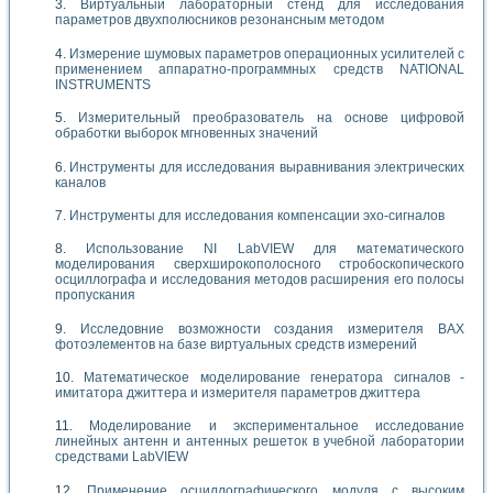
Виртуальный лабораторный стенд для исследования
параметров двухполюсников резонансным методом
Измерение шумовых параметров операционных усилителей с
применением аппаратно-программных средств NATIONAL
INSTRUMENTS
Измерительный преобразователь на основе цифровой
обработки выборок мгновенных значений
Инструменты для исследования выравнивания электрических
каналов
Инструменты для исследования компенсации эхо-сигналов
Использование NI LabVIEW для математического
моделирования сверхширокополосного стробоскопического
осциллографа и исследования методов расширения его полосы
пропускания
Исследовние возможности создания измерителя ВАХ
фотоэлементов на базе виртуальных средств измерений
Математическое моделирование генератора сигналов -
имитатора джиттера и измерителя параметров джиттера
Моделирование и экспериментальное исследование
линейных антенн и антенных решеток в учебной лаборатории
средствами LabVIEW
Применение осциллографического модуля с высоким