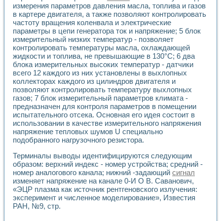
измерения параметров давления масла, топлива и газов
в картере двигателя, а также позволяют контролировать
частоту вращения коленвала и электрические
параметры в цепи генератора ток и напряжение; 5 блок
измерительный низких температур - позволяет
контролировать температуры масла, охлаждающей
жидкости и топлива, не превышающие в 130°С; 6 два
блока измерительных высоких температур - датчики
всего 12 каждого из них установлены в выхлопных
коллекторах каждого из цилиндров двигателя и
позволяют контролировать температуру выхлопных
газов; 7 блок измерительный параметров климата -
предназначен для контроля параметров в помещении
испытательного отсека. Основная его идея состоит в
использовании в качестве измерительного напряжения
напряжение тепловых шумов U специально
подобранного нагрузочного резистора.
Терминалы выводы идентифицируются следующим
образом: верхний индекс - номер устройства; средний -
номер аналогового канала; нижний -задающий
сигнал
изменяет напряжение на канале 0-И О В. Саванович,
«ЭЦР плазма как источник рентгеновского излучения:
эксперимент и численное моделирование», Известия
РАН, №9, стр.