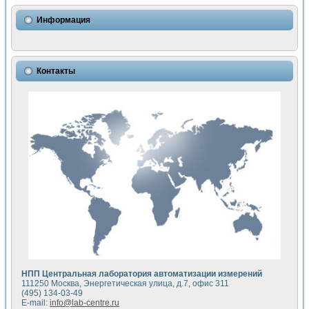
Использование NI LabVIEW для математического моделир
Исследовние возможности создания измерителя ВАХ фото
Информация
Математическое моделирование генератора сигналов - и
Моделирование и экспериментальное исследование линей
Применение осциллографического модуля с высоким разр
Симуляция отклика импульсного радиолокационного сигнал
Контакты
Автоматизация формирования уравнений состояния для и
Блок гальванической развязки для устройства сбора данн
Разработка автоматизированного стенда для измерения о
Применение среды LabVIEW для построения картины возб
Портативная система для определения показателей качес
Использование LabVIEW для управления источником пит
Устройство для снятия вольт-амперных характеристик со
Передовые научные технологии: нано-, фемто-, биотехнологи
Автоматизированная установка по измерению временных 
Автоматизированный лабораторный комплекс на базе Lab
Визуализация моделирования и оптимизации тепловой об
Виртуальный прибор для исследования функциональных в
Исследование возможности создания экономичного виртуа
Исследование кинетики движения макрочастиц в упорядо
Комплекс автоматизированной диагностики крови
НПП Центральная лаборатория автоматизации измерений
Метод прогнозирования свойств дисперсных продуктов п
111250 Москва, Энергетическая улица, д.7, офис 311
Недорогая система управления сверхпроводящим соленои
(495) 134-03-49
E-mail:
info@lab-centre.ru
Применение технологий NI в курсе экспериментальной фи