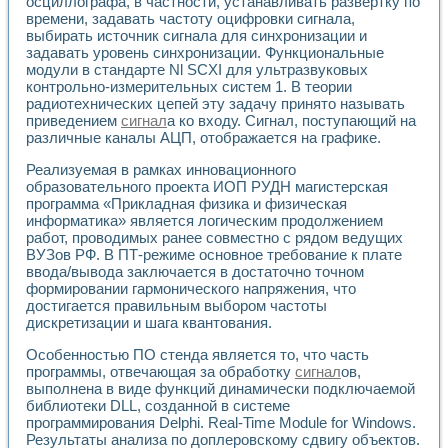
осциллографа, в частности, устанавливать развертку по
Разработка виртуальных тренажеров путем моделировани
времени, задавать частоту оцифровки сигнала,
Система блокировок, сигнализации и защиты ускорителя 
выбирать источник сигнала для синхронизации и
Система сбора данных и управления процессом цементир
задавать уровень синхронизации. Функциональные
Управление температурой газовой среды специальной ба
модули в стандарте Nl SCXI для ультразвуковых
Разработка программного обеспечения с использованием
контрольно-измерительных систем 1. В теории
Использование технологий NATIONAL INSTRUMENTS при ра
радиотехнических цепей эту задачу принято называть
Оборудование для промышленной термотрансферной мар
приведением
сигнал
а ко входу. Сигнал, поступающий на
Автоматизация реометрических исследований на базе La
различные каналы АЦП, отображается на графике.
Применение измерителя иммитанса для исследова¬ния эле
Реализуемая в рамках инновационного
Исследование электромагнитных переходных процессов при
образовательного проекта ИОП РУДН магистерская
Стенд для исследования электрических переходных харак
программа «Прикладная физика и физическая
Автоматизация контроля сварных швов на базе техноло
информатика» является логическим продолжением
Измерительный контроль с применением неиндустриальны
работ, проводимых ранее совместно с рядом ведущих
Моделирование надежности и эффективности систем упра
ВУЗов РФ. В ПТ-режиме основное требование к плате
Лабораторные практикумы и учебные стенды
ввода/вывода заключается в достаточно точном
формировании гармонического напряжения, что
Автоматизация лабораторного стенда по измерению проф
достигается правильным выбором частоты
Автоматизированные лабораторные комплексы для вузов,
дискретизации и шага квантования.
Виртуальный прибор для исследования нелинейных рези
Использование виртуальных приборов в процесе изучения
Особенностью ПО стенда является то, что часть
Использование программ ELECTRONICS WORKBENCH-MULTI
программы, отвечающая за обработку
сигнал
ов,
Лабораторный практикум по дисциплине «Цифровые вычис
выполнена в виде функций динамически подключаемой
Лабораторный практикум по ИНС на основе LabVIEW
библиотеки DLL, созданной в системе
Лабораторный практикум по основам теории коммутации
программирования Delphi. Real-Time Module for Windows.
Результаты анализа по доплеровскому сдвигу объектов.
Опыт использования NI LabVIEW для создания лабораторн