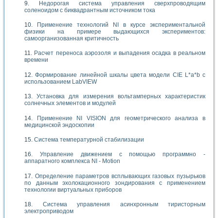
Недорогая система управления сверхпроводящим
соленоидом с биквадрантным источником тока
Применение технологий NI в курсе экспериментальной
физики на примере выдающихся экспериментов:
самоорганизованная критичность
Расчет переноса аэрозоля и выпадения осадка в реальном
времени
Формирование линейной шкалы цвета модели CIE L*a*b с
использованием LabVIEW
Установка для измерения вольтамперных характеристик
солнечных элементов и модулей
Применение NI VISION для геометрического анализа в
медицинской эндоскопии
Система температурной стабилизации
Управление движением с помощью программно -
аппаратного комплекса NI - Motion
Определение параметров всплывающих газовых пузырьков
по данным эхолокационного зондирования с применением
технологии виртуальных приборов
Система управления асинхронным тиристорным
электроприводом