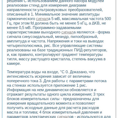
Универсальный стенд для исследования электрических ха
решения С использованием данного набора модулей
реализован стенд для измерения диаграмм
Лабораторные практикумы по информационно-измерител
направленности ультразвуковых преобразователей,
Виртуальный измеритель частотных характеристик на осн
описанный в 1. Минимальное значение амплитуды
Лабораторный практикум по основам теории Коммутации
гармонического
сигнал
а 5 мВ, максимальная частота 500
Разработка виртуальной лабораторной работы «Имитаци
Гц, при этом fd должна быть не менее 5 кГц, а ∆KB, не
Виртуальные практикумы по электротехнике в среде LabV
менее 0,5 мВ. Программно-задаваемыми
Из опыта внедрения в рамках национального проекта «Об
характеристиками выходного
сигнал
а являются - форма
Исследование эффективности решателей обыкновенных 
сигнала синусоидальный, меандр, пилообразный,
Опыт разработки LabVIEW лабораторных практикумов н
амплитуда и частота. Напряжения и токи на выводах
Проблемы повышения качества образования и подготовки
четырехполюсника, рис. Все управляющие системы
реализованы на базе традиционных ПИД-регуляторов,
Развитие LabVIEW лабораторного практикума по электр
и, как правило, контролируют градиент температуры
Разработка виртуальной лаборатории по электротехнике 
тигля, массу растущего кристалла, степень вакуума в
Усовершенствованные алгоритмы частотного анализа для
камере.
Об опыте работы учебного центра «Технологии NATIONAL
Технологии NI в магистерской программе «Прикладная фи
Температура воды на входе, °С 0. Доказано, что
Система диагностики двигателей постоянного тока
интенсивность искрения зависит от величины
Автоматизированный стенд формирования электромагнитн
поперечного тока 3. Для работы с параметрами потока
на стенках используется приложение 1 рис.
Лабораторный практикум по курсу ИИС на базе оборудов
Информация на нем динамически обновляется и
Партнеры
отражает результаты одного цикла измерения; 3 трех
Академические и отраслевые институты
блоков измерительных силы - предназначены для
Учебные заведения
измерения вращательного момента и позволяют
Бизнес
получить исходные данные для расчета расходов
Контакты
масла и топлива; 4 блок измерительный давления и
параметров электрических
сигнал
ов - используются для