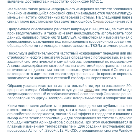
выявлены достоинства и недостатки обоих схем ИИС: 1.
Реализован также режим непрерывного измерения жесткости "continuous s
тика, тензометрия и т.п.)
линейно изменяющийся основной сигнал накладываются малоамплитудны
а измерения параметров дизельных двигателей типа В-46
меньшей частоты собственных колебаний системы. На следующей паре 
сигнал также восстановлен без заметных ошибок.
Схема
соединения устр
ия тяговых электродвигателей электровоза на базе устройств National Instr
ных инструментов
Программное обеспечение работает напрямую с DAQmx API, за счет чег
производительность, а также исчезает необходимость использовать про
исследованию элементной базы машин
данных, например, такое как NI LabVIEW. Компьютерная измерительная 
me module для моделирования электромагнитных процессов с целью отладки
коррозионного разрушения под напряжением в коррозионной среде «ме
рению скорости подвижного состава для тренажера машиниста состава
образца оболочки тепловыделяющего элемента ТВЭЛа атомного реактора
ериментальных исследований в гиперзвуковых аэродинамических трубах
Поскольку в действительности частотный коэффициент передачи или им
андарте Nl SCXI для ультразвуковых контрольно-измерительных систем
стробоскопического смесителя будет определен с погрешностью, значе
в дефектоскопии сварных швов металлоконструкций
заданной систематической и случайной распределенной по нормальному
Анализ взаимодействия световой волны с системой пространственно ра
 машинного зрения в составе системы управления движением экраноплана
оптическом зондировании поверхностных акустических волн // Оптика и с
е системы для лабораторных испытаний материалов методом акустической
потенциостата идет сигнал с электрода сравнения. На практике порогов
зависимости от количества степеней свободы r и вероятности p.
й комплекс аппаратуры для определения тепловых и электрических характе
очих процессов ДВС в динамических режимах
Образец устанавливается на испытательный стол, где на расстоянии 20
никации
цифровая камера. Обобщенная структурная
схема
математической моде
сверхширокополосный стробоскопический осциллограф Описание решен
иний систем передачи данных
лаборатория по курсу «Электроника»: алгоритмическое и аппаратное об
плекс для исследования АЧХ и ФЧХ активных фильтров
К ним можно также добавить погрешность определения глубины начальн
стенд для исследования параметров двухполюсников резонансным методом
отсчета как смещения индентора, так и величины нагрузки, шероховатос
тров операционных усилителей с применением аппаратно-программных ср
его свойств по поверхности, масштабный эффект в твердости и влияние
тель на основе цифровой обработки выборок мгновенных значений
выбор числа точек аппроксимации для определения жесткости S, приб
площади контакта Ар индентора с образцом. При этом обеспечивается 
ния выравнивания электрических каналов
плавным изменением температуры печи. Для создания виртуального при
ния компенсации эхо-сигналов
процессора Athlon 64, 2800+, 512 Mb ОЗУ, операционная система Windo