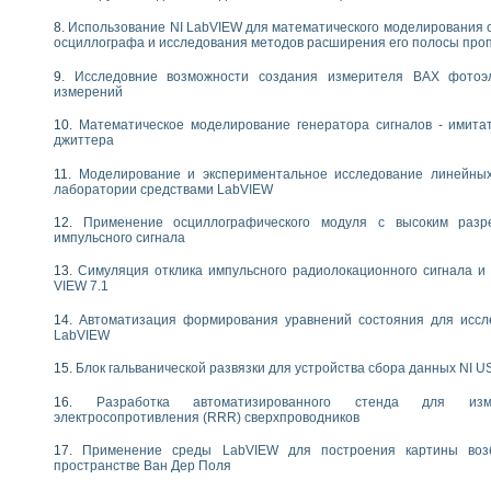
следования течения в расширяющемся канале
Использование NI LabVIEW для математического моделирования 
ты «Изучение магнитных свойств ферромагнетиков. Петля гистерезиса» с и
осциллографа и исследования методов расширения его полосы про
нов интерфейсов обмена по протоколам RS232 и GPIB / имитатор оконечного
Исследовние возможности создания измерителя ВАХ фотоэ
измерений
учение адиабатического расширения газов
ктрических переходных характеристик асинхронных двигателей при пуске
Математическое моделирование генератора сигналов - имита
аботки результатов измерительного экспримента
джиттера
азменных измерений с помощью LabVIEW
Моделирование и экспериментальное исследование линейны
мплекс. Назначение. Состав. Возможности
лаборатории средствами LabVIEW
NATIONAL INSTRUMENTS для создания систем автоматизированного лаборат
альный и корреляционный анализ"
Применение осциллографического модуля с высоким раз
импульсного сигнала
ания принципа действия универсального цифрового вольтметра
е обеспечение учебных лабораторных стендов
Симуляция отклика импульсного радиолокационного сигнала и 
практикум для изучения технологии выращивания полупроводниковых и опти
VIEW 7.1
 средствами LabVIEW
Автоматизация формирования уравнений состояния для иссл
плекс для исследования АЧХ и ФЧХ активных фильтров
LabVIEW
ционный лабораторный практикум по курсу «радиотехнические цепи и сигна
реставрации одномерных сигналов на основе алгоритма полигармонической 
Блок гальванической развязки для устройства сбора данных NI U
NATIONAL INSTRUMENTS в операционной системе LINUX
Разработка автоматизированного стенда для изме
горитма полигармонической экстраполяции в среде LabVIEW
электросопротивления (RRR) сверхпроводников
ания принципа действия универсального цифрового вольтметра
Применение среды LabVIEW для построения картины воз
ржки принимаемых решений в среде LabVIEW
пространстве Ван Дер Поля
 «Моделирование систем» и «Автоматизация проектирования систем и средс