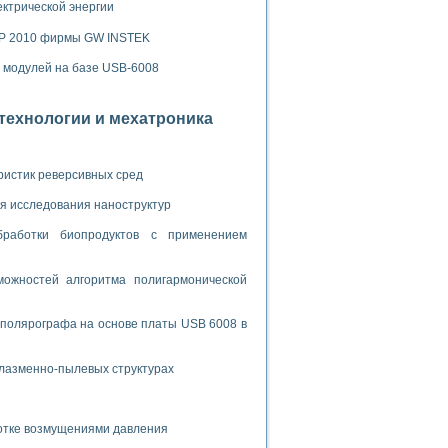
ламп
ектрической энергии
SP 2010 фирмы GW INSTEK
х модулей на базе USB-6008
мерения температуры» в среде LabVIEW
в Нижегородском госуниверситете им. Н.И. Лобачевского
отехнологии и мехатроника
ых систем моделирования
й среде
ристик реверсивных сред
я исследования наноструктур
бработки биопродуктов с применением
и информатики
го образовательного проекта РУДН
ожностей алгоритма полигармонической
 полярографа на основе платы USB 6008 в
плазменно-пылевых структурах
ботке возмущениями давления