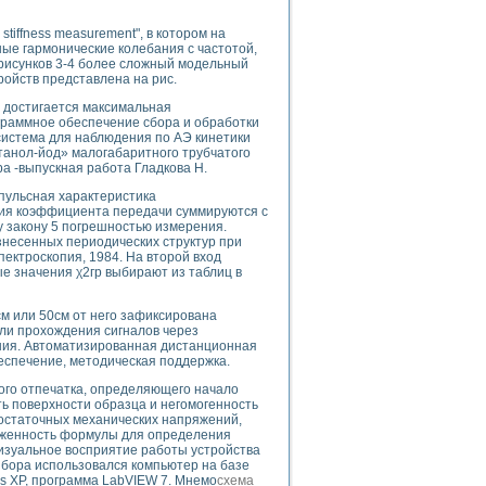
tiffness measurement", в котором на
е гармонические колебания с частотой,
рисунков 3-4 более сложный модельный
ойств представлена на рис.
uments
о достигается максимальная
граммное обеспечение сбора и обработки
система для наблюдения по АЭ кинетики
 систем управления электрооборудованием на электроподвижном составе (Э
танол-йод» малогабаритного трубчатого
 -выпускная работа Гладкова Н.
пульсная характеристика
ния коэффициента передачи суммируются с
 закону 5 погрешностью измерения.
знесенных периодических структур при
пектроскопия, 1984. На второй вход
 эмиссии
ые значения χ2гр выбирают из таблиц в
ристик и параметров силовых полупроводниковых приборов
см или 50см от него зафиксирована
ли прохождения сигналов через
ия. Автоматизированная дистанционная
еспечение, методическая поддержка.
ого отпечатка, определяющего начало
ть поверхности образца и негомогенность
едств NATIONAL INSTRUMENTS
 остаточных механических напряжений,
лиженность формулы для определения
визуальное восприятие работы устройства
бора использовался компьютер на базе
ws XP, программа LabVIEW 7. Мнемо
схема