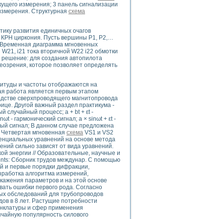
ого осциллографа и исследования методов расширения его полосы пропуска
кущего измерения; 3 панель сигнализации
 измерения. Структурная
схема
рений
життера
тику развития единичных очагов
боратории средствами LabVIEW
 КРН циркония. Пусть вершины P1, P2,…
ого сигнала
. Временная диаграмма мгновенных
IEW 7.1
 W21, i21 тока вторичной W22 i22 обмотки
 решение: для создания автопилота
abVIEW
реозрения, которое позволяет определять
ния (RRR) сверхпроводников
итуды и частоты отображаются на
нстве Ван Дер Поля
ая работа является первым этапом
одстве сверхпроводящего магнитопровода
ице. Другой важный раздел практикума -
 случайный процесс; а + bt + εt -
- гармонический сигнал; а × sinωt + εt -
жный сигнал; В данном случае предложена
. Четвертая мгновенная
схема
VS1 и VS2
енциальных уравнений на основе метода
ний сильно зависят от вида уравнений.
нных информационных технологий и программных средств
ой энергии // Образовательные, научные и
ents: Сборник трудов междунар. С помощью
страполяции
й и первые порядки дифракции,
 в среде LabVIEW
зработка алгоритма измерений,
кажения параметров и на этой основе
ать ошибки первого рода. Согласно
ых обследований для трубопроводов
дов в 8 лет. Растущие потребности
енклатуры и сфер применения
ычайную популярность силового
амоорганизованная критичность