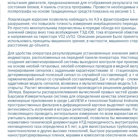
для математического моделирования сверхширокополосного стробоскопическ
испытания двигателя, предназначенная для отображения результата те
состояния блоков; 4 панель статуса программы. Провести необходимые
оздания измерителя ВАХ фотоэлементов на базе виртуальных средств изме
полярографа на основе традиционных средств показана на рисунке 1 1.
ие генератора сигналов - имитатора джиттера и измерителя параметров д
Локализация коррозии позволила наблюдать по АЭ и фрактографии кине
нтальное исследование линейных антенн и антенных решеток в учебной ла
разрушения, что повысило точность измерения инкубационного периода
ского модуля с высоким разрешением для создания SPICE- модели импульсн
Pn простого многоугольника перечислены в порядке обхода его границы
ого радиолокационного сигнала и его FFT анализ в программной среде Lab V
значений сверху вниз тока возбуждения ТЭД iОB, тока вторичной обмотки
и напряжения на тиристоре VS2 uVS2. Описание решения Было принято
я уравнений состояния для исследования переходных процессов в среде L
использовать принципы машинного зрения, в частности, машинного сте
ки для устройства сбора данных NI USB-6009
расстояние до объекта.
ного стенда для измерения относительного остаточного электросопротивле
Для удобства оператора результирующие установленные значения ампл
для построения картины возбуждения комбинационных колебаний в простра
индикаторах, расположенных на передней панели генератора. Настоящ
ределения показателей качества электрической энергии
создания автоматизированной системы выходного контроля при произв
на основе ниобий-титановых, ниобий-оловянных проводов в медной матр
 управления источником питания PSP 2010 фирмы GW INSTEK
генерирование сигналов с заданными характеристиками: st - стационарный
т-амперных характеристик солнечных модулей на базе USB-6008
детерминированный полезный сигнал со случайной составляющей; а × sinωt 
 нано-, фемто-, биотехнологии и мехатроника
гармонический сигнал со случайной составляющей; Σаi × sinωit+φi - сло
аддитивная модель сигналов, возможна и мультипликативная модель 5,6
вка по измерению временных характеристик реверсивных сред
открыты: Расчет мгновенных значений производится решением диффер
торный комплекс на базе LabVIEW для исследования наноструктур
Эйлера. Варианты распараллеливания вычислений правых частей уравне
я и оптимизации тепловой обработки биопродуктов с применением совреме
Барсуков Измерительная система для определения качества электрическ
инженерные приложения в среде LabVIEW и технологии National Instrum
следования функциональных возможностей алгоритма полигармонической эк
пространственных фильтров в дифракционной картине выделяют нулево
оздания экономичного виртуального полярографа на основе платы USB 6008
интенсивность излучения в которых регистрируют фотоприемниками. Ра
жения макрочастиц в упорядоченных плазменно-пылевых структурах
позволяющего проводить интегральное измерение по всем вариантам ис
учитывать взаимную компенсацию искажений, позволила бы минимизиров
й диагностики крови
нормативно-технической документации НТД периодичность внутритрубн
йств дисперсных продуктов при обработке возмущениями давления
неочищенного газа определена в 5 лет, а для магистральных трубопрово
нанотехнологии и других высоких технологий, быстрое расширение ном
ния сверхпроводящим соленоидом с биквадрантным источником тока
наноструктурированных пленок, керамик и композитов обеспечили необ
 курсе экспериментальной физики на примере выдающихся экспериментов: с