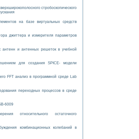
сверхширокополосного стробоскопического
спользованием графической среды программирования LabVIEW
пускания
 устройства по интерфейсу RS232
лементов на базе виртуальных средств
тора джиттера и измерителя параметров
х антенн и антенных решеток в учебной
орного практикума
решением для создания SPICE- модели
его FFT анализ в программной среде Lab
ческих монокристаллов
едования переходных процессов в среде
лы»
экстраполяции
SB-6009
рения относительного остаточного
буждения комбинационных колебаний в
тв управления»