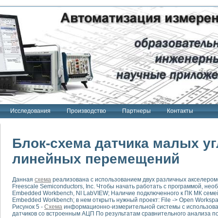
Исследования
Производство
Партнеры
Контакты
Блок-схема датчика малых у
линейных перемещений
тенд "Сигнал-USB"
Данная
схема
реализована с использованием двух различных акселеро
 терапии Интроскан
Freescale Semiconductors, Inc. Чтобы начать работать с программой, н
Embedded Workbench, NI LabVIEW; Наличие подключенного к ПК МК семе
ерительная система
Embedded Workbench; в нем открыть нужный проект: File -> Open Workspa
Рисунок 5 -
Схема
информационно-измерительной системы с использова
Сигнал-USB"
датчиков со встроенным АЦП По результатам сравнительного анализа по
товой терапии серии СКАН