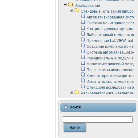
Исследования
Стендовые испытания (виброакус
Автоматизированная систем
Система мониторинга состоян
Контроль духовых музыкаль
Лабораторный комплекс по 
Применение LabVIEW real-ti
Создание комплекса по изме
Система автоматизации эксп
Функциональные модули в ст
Магнитометрический метод 
Перспективы использования
Компьютерные измерительны
Испытательно-измерительны
Стенд для исследований раб
Радиоэлектроника и телекомму
LabVIEW в расчетах радиол
Аппаратно-программный ком
Поиск
Виртуальный лабораторный 
Измерение шумовых параме
Измерительный преобразова
Инструменты для исследова
Инструменты для исследова