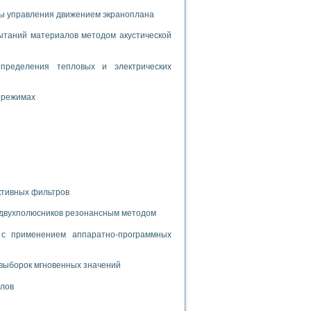
дств с использованием языка программирования LabVIEW
мы управления движением экраноплана
таний материалов методом акустической
W для моделирования типовых химико-технологических процессов
пределения тепловых и электрических
 исследования средств измерения температуры
 режимах
ированного карбида кремния (A-SIC:H)
агрузок
ктивных фильтров
ммы направленности
 двухполюсников резонансным методом
 пищевой инженерии
с применением аппаратно-программных
жах
неров-неэлектриков
выборок мгновенных значений
орных комплексов» на основе Multisim
алов
чин