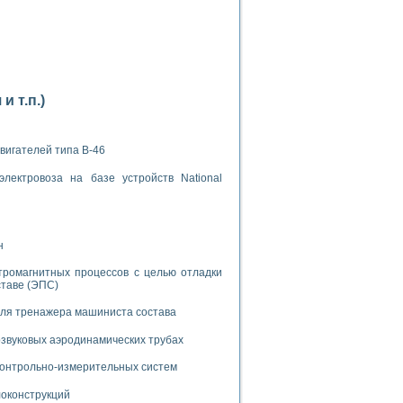
 т.п.)
применением технологии виртуальных приборов
вигателей типа В-46
ранном биореакторе
лектровоза на базе устройств National
в
н
 основе акустической эмиссии и лазерной интерферометрии
тромагнитных процессов с целью отладки
ставе (ЭПС)
для тренажера машиниста состава
боров
звуковых аэродинамических трубах
 контрольно-измерительных систем
агрузок
химических предприятий
локонструкций