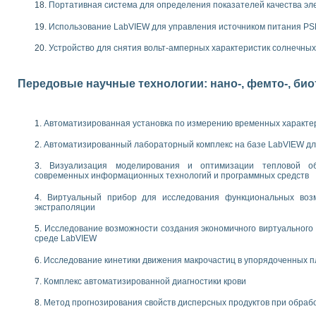
следования электрических характеристик газоразрядных и люминесцентных 
Портативная система для определения показателей качества эл
по информационно-измерительным системам (ИИС)
Использование LabVIEW для управления источником питания P
тотных характеристик на основе использования звуковой карты ПК
 основам теории Коммутации
Устройство для снятия вольт-амперных характеристик солнечны
бораторной работы «Имитационное моделирование погрешностей канала из
электротехнике в среде LabVIEW
х национального проекта «Образование» технологий NATIONAL INSTRUMENTS 
Передовые научные технологии: нано-, фемто-, би
ти решателей обыкновенных дифференциальных уравнений инструментальн
абораторных практикумов на кафедре информационных систем МИРЭА
ва образования и подготовки преподавателей для работы в ИКТ насыщенно
Автоматизированная установка по измерению временных характе
рного практикума по электронике кафедры информационных систем МИРЭА
Автоматизированный лабораторный комплекс на базе LabVIEW дл
оратории по электротехнике в среде MULTISIM
итмы частотного анализа для LabWindows/CVI и LabVIEW
Визуализация моделирования и оптимизации тепловой о
центра «Технологии NATIONAL INSTRUMENTS» в ростовском колледже связи 
современных информационных технологий и программных средств
ой программе «Прикладная физика и физическая информатика» инновационно
Виртуальный прибор для исследования функциональных возм
елей постоянного тока
экстраполяции
формирования электромагнитного поля для испытаний изделий авионики
 курсу ИИС на базе оборудования NI CompactDAQ
Исследование возможности создания экономичного виртуального
среде LabVIEW
ституты
Исследование кинетики движения макрочастиц в упорядоченных 
Комплекс автоматизированной диагностики крови
Метод прогнозирования свойств дисперсных продуктов при обра