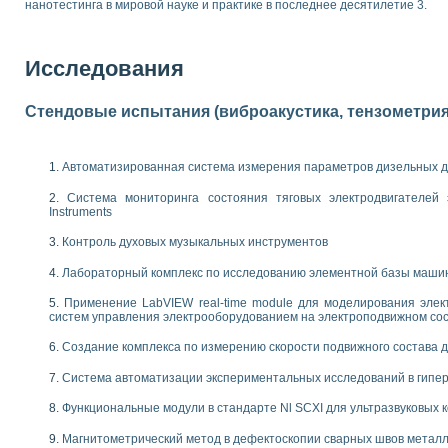
нанотестинга в мировой науке и практике в последнее десятилетие 3.
 выпадения осадка в реальном времени
лы цвета модели CIE L*a*b с использованием LabVIEW
льтамперных характеристик солнечных элементов и модулей
Исследования
еометрического анализа в медицинской эндоскопии
билизации
ощью программно - аппаратного комплекса NI - Motion
Стендовые испытания (виброакустика, тензометрия и
плывающих газовых пузырьков по данным эхолокационного зондирования с 
онным тиристорным электроприводом
Автоматизированная система измерения параметров дизельных д
AL INSTRUMENTS для автоматизации процесса очистки сточных вод в мемб
Система мониторинга состояния тяговых электродвигателей э
нного стенда для исследования плазменных процессов синтеза нанопорошко
Instruments
рентгеновской диагностики плазмы
Контроль духовых музыкальных инструментов
электронные дифракционные датчики малых перемещений и колебаний
электрических свойств сегнетоэлектриков методом тепловых шумов
Лабораторный комплекс по исследованию элементной базы маши
ждения и развития дефектов в растущем монокристалле карбида кремния на
й импедансный томограф на базе платы сбора данных PCI 6052E
Применение LabVIEW real-time module для моделирования элек
систем управления электрооборудованием на электроподвижном со
характеризации механических свойств материалов в наношкале
овании металлообрабатывающих станков
Создание комплекса по измерению скорости подвижного состава 
ких процессов получения дисперсных продуктов на основе виртуальных при
Система автоматизации экспериментальных исследований в гипер
ческого зрения для контроля образцов
Функциональные модули в стандарте Nl SCXI для ультразвуковых
ных переходных процессов при коротких замыканиях в узлах электрических н
зработке обучающих информационных систем и тренажеров для персонала 
Магнитометрический метод в дефектоскопии сварных швов метал