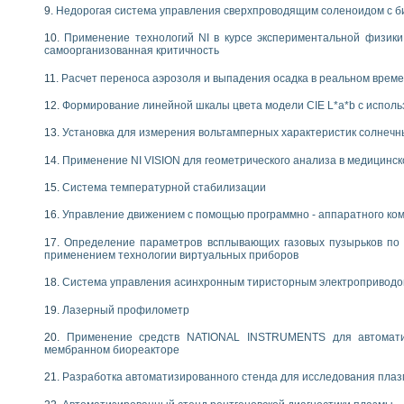
Недорогая система управления сверхпроводящим соленоидом с б
Применение технологий NI в курсе экспериментальной физик
самоорганизованная критичность
Расчет переноса аэрозоля и выпадения осадка в реальном врем
Формирование линейной шкалы цвета модели CIE L*a*b с испол
Установка для измерения вольтамперных характеристик солнечн
Применение NI VISION для геометрического анализа в медицинск
Система температурной стабилизации
Управление движением с помощью программно - аппаратного комп
Определение параметров всплывающих газовых пузырьков по 
применением технологии виртуальных приборов
Система управления асинхронным тиристорным электропривод
Лазерный профилометр
Применение средств NATIONAL INSTRUMENTS для автоматиз
мембранном биореакторе
Разработка автоматизированного стенда для исследования пла