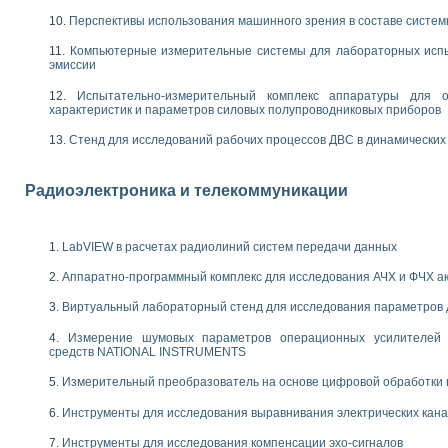
енажеров путем моделирования технологических процессов пищевых произво
Перспективы использования машинного зрения в составе систе
изации и защиты ускорителя ЛУЭ-200
равления процессом цементирования нефтегазовых скважин
Компьютерные измерительные системы для лабораторных испы
азовой среды специальной барокамеры
эмиссии
еспечения с использованием среды графического программирования LabVIE
Испытательно-измерительный комплекс аппаратуры для о
NATIONAL INSTRUMENTS при разработке автоматизированного комплекса для
характеристик и параметров силовых полупроводниковых приборов
енной термотрансферной маркировки изделий
ких исследований на базе LabVIEW
Стенд для исследований рабочих процессов ДВС в динамических
танса для исследова¬ния электрофизических свойств аморфного гидрогениз
ных переходных процессов при коротких замыканиях в узлах электрических н
Радиоэлектроника и телекоммуникации
ктрических переходных характеристик асинхронных двигателей при пуске
арных швов на базе технологий фирмы NATIONAL INSTRUMENTS
применением неиндустриальных камер в производственных условиях
LabVIEW в расчетах радиолиний систем передачи данных
и эффективности систем управления в интегрированных средах
ебные стенды
Аппаратно-программный комплекс для исследования АЧХ и ФЧХ а
го стенда по измерению профиля зеркальной антенны и построению диагра
Виртуальный лабораторный стенд для исследования параметров
торные комплексы для вузов, осуществляющих подготовку специалистов по
следования нелинейных резистивных цепей
Измерение шумовых параметров операционных усилителей 
приборов в процесе изучения специальных дисциплин в технических коллед
средств NATIONAL INSTRUMENTS
LECTRONICS WORKBENCH-MULTISIM для электротехнической подготовки инже
Измерительный преобразователь на основе цифровой обработки 
 дисциплине «Цифровые вычислительные устройства и микропроцессоры приб
 ИНС на основе LabVIEW
Инструменты для исследования выравнивания электрических кан
 основам теории коммутации
IEW для создания лабораторного практикума по измерениям магнитных вели
Инструменты для исследования компенсации эхо-сигналов