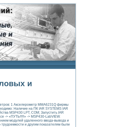
гловых и
метров: 1 Акселерометр MMA6231Q фирмы
еобходимо: Наличие на ПК IAR SYSTEMS IAR
йства MSP430 LPT, COM; Запустить IAR
ce -> «ПУТЬ!!!!!» -> MSP430-LabVIEW.
нием модулей удаленного ввода-вывода и
 трудоемкости и другим показателям были