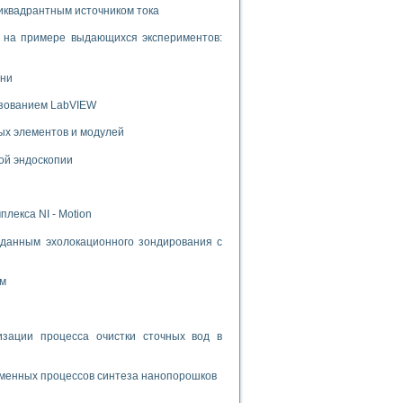
иквадрантным источником тока
и на примере выдающихся экспериментов:
ени
ьзованием LabVIEW
ых элементов и модулей
ой эндоскопии
лекса NI - Motion
данным эхолокационного зондирования с
ом
ации процесса очистки сточных вод в
зменных процессов синтеза нанопорошков