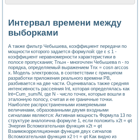
Расчет переноса аэрозоля и выпадения осадка в реально
Формирование линейной шкалы цвета модели CIE L*a*b с
Установка для измерения вольтамперных характеристик с
Интервал времени между
Применение NI VISION для геометрического анализа в ме
Система температурной стабилизации
выборками
Управление движением с помощью программно - аппаратног
Определение параметров всплывающих газовых пузырьков
А также фильтр Чебышева, коэффициент передачи по
Система управления асинхронным тиристорным электроп
мощности которого задается формулой: где ε ≤ 1 -
Лазерный профилометр
коэффициент неравномерности характеристики в
Применение средств NATIONAL INSTRUMENTS для автомат
полосе пропускания; Тnωн - многочлен Чебышева n - го
Разработка автоматизированного стенда для исследован
порядка, определяемый выражением Тnх = cosn arccos
Автоматизированный стенд рентгеновской диагностики п
x. Модель электровоза, в соответствии с принципом
Высокочувствительные оптоэлектронные дифракционные 
разработки приложения реального времени РВ,
Установка для измерения диэлектрических свойств сегне
разбивается на две части. Оценивалась также средняя
Исследование кинетики зарождения и развития дефектов 
интенсивность рассеяния Int, которая определялась как
Лабораторный электрический импедансный томограф на б
lnt=Cum_sum/N, где N - число точек, которые вошли в
эталонную полосу, считая и ее граничные точки.
Микрозондовая система для характеризации механических
Наиболее распространенными измеряемыми
Метод траекторий в исследовании металлообрабатывающ
величинами, образованными двумя входными
Промышленная автоматизация
сигналами являются: Активная мощность Формула 13 по
Автоматизация технологических процессов получения дис
структуре аналогична формуле 1, если положить x2t = φt
Использование систем технического зрения для контроля
Энергия Вспомогательная функция x2t = φt
Исследование электромагнитных переходных процессов при
Взаимокорреляционная функция двух сигналов
Применение LabVIEW при разработке обучающих информа
Вспомогательная функция x2 t-τ = φt Как видно из