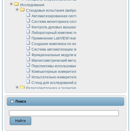
Исследования
Стендовые испытания (виброакустика, тензометрия и т.п.)
Автоматизированная система измерения параметров дизе
Система мониторинга состояния тяговых электродвигателей
Контроль духовых музыкальных инструментов
Лабораторный комплекс по исследованию элементной ба
Применение LabVIEW real-time module для моделирования
Создание комплекса по измерению скорости подвижного с
Система автоматизации экспериментальных исследований 
Функциональные модули в стандарте Nl SCXI для ультраз
Магнитометрический метод в дефектоскопии сварных шво
Перспективы использования машинного зрения в составе
Компьютерные измерительные системы для лабораторных
Испытательно-измерительный комплекс аппаратуры для о
Стенд для исследований рабочих процессов ДВС в динам
Радиоэлектроника и телекоммуникации
LabVIEW в расчетах радиолиний систем передачи данных
Аппаратно-программный комплекс для исследования АЧХ 
Поиск
Виртуальный лабораторный стенд для исследования пар
Измерение шумовых параметров операционных усилител
Измерительный преобразователь на основе цифровой обр
Инструменты для исследования выравнивания электричес
Инструменты для исследования компенсации эхо-сигнало