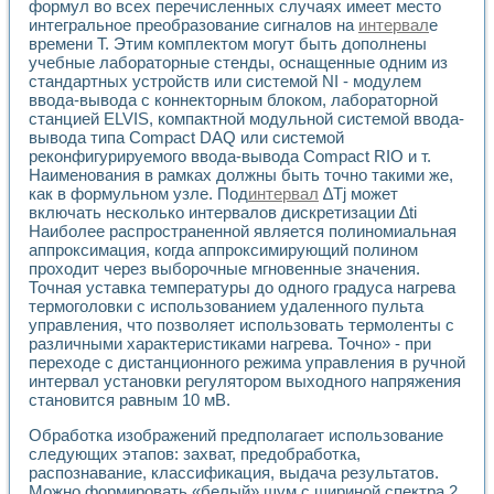
Разработка виртуальных тренажеров путем моделировани
формул во всех перечисленных случаях имеет место
интегральное преобразование сигналов на
интервал
е
Система блокировок, сигнализации и защиты ускорителя 
времени Т. Этим комплектом могут быть дополнены
Система сбора данных и управления процессом цементир
учебные лабораторные стенды, оснащенные одним из
Управление температурой газовой среды специальной ба
стандартных устройств или системой NI - модулем
Разработка программного обеспечения с использованием
ввода-вывода с коннекторным блоком, лабораторной
Использование технологий NATIONAL INSTRUMENTS при ра
станцией ELVIS, компактной модульной системой ввода-
Оборудование для промышленной термотрансферной мар
вывода типа Compact DAQ или системой
Автоматизация реометрических исследований на базе La
реконфигурируемого ввода-вывода Compact RIO и т.
Применение измерителя иммитанса для исследова¬ния эле
Наименования в рамках должны быть точно такими же,
Исследование электромагнитных переходных процессов при
как в формульном узле. Под
интервал
∆Tj может
включать несколько интервалов дискретизации ∆ti
Стенд для исследования электрических переходных харак
Наиболее распространенной является полиномиальная
Автоматизация контроля сварных швов на базе техноло
аппроксимация, когда аппроксимирующий полином
Измерительный контроль с применением неиндустриальны
проходит через выборочные мгновенные значения.
Моделирование надежности и эффективности систем упра
Точная уставка температуры до одного градуса нагрева
Лабораторные практикумы и учебные стенды
термоголовки с использованием удаленного пульта
Автоматизация лабораторного стенда по измерению проф
управления, что позволяет использовать термоленты с
Автоматизированные лабораторные комплексы для вузов,
различными характеристиками нагрева. Точно» - при
Виртуальный прибор для исследования нелинейных рези
переходе с дистанционного режима управления в ручной
интервал установки регулятором выходного напряжения
Использование виртуальных приборов в процесе изучения
становится равным 10 мВ.
Использование программ ELECTRONICS WORKBENCH-MULTI
Лабораторный практикум по дисциплине «Цифровые вычис
Обработка изображений предполагает использование
Лабораторный практикум по ИНС на основе LabVIEW
следующих этапов: захват, предобработка,
Лабораторный практикум по основам теории коммутации
распознавание, классификация, выдача результатов.
Опыт использования NI LabVIEW для создания лабораторн
Можно формировать «белый» шум с шириной спектра 2