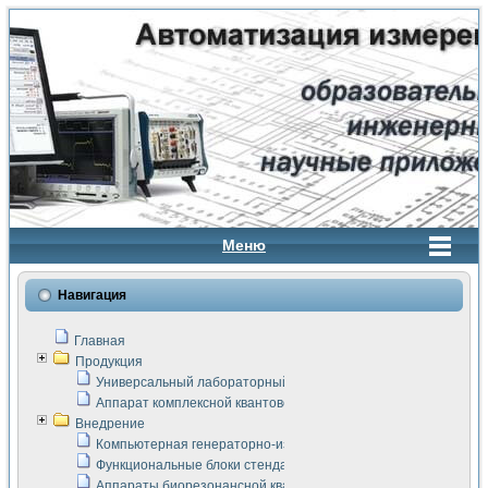
Меню
Навигация
Главная
Продукция
Универсальный лабораторный стенд "Сигнал-USB"
Аппарат комплексной квантовой терапии Интроскан
Внедрение
Компьютерная генераторно-измерительная система
Функциональные блоки стенда "Сигнал-USB"
Аппараты биорезонансной квантовой терапии серии СКАН