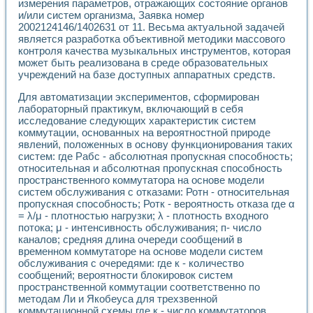
Универсальный стенд для исследования электрических ха
измерения параметров, отражающих состояние органов
Лабораторные практикумы по информационно-измерител
и/или систем организма, Заявка номер
2002124146/1402631 от 11. Весьма актуальной задачей
Виртуальный измеритель частотных характеристик на осн
является разработка объективной методики массового
Лабораторный практикум по основам теории Коммутации
контроля качества музыкальных инструментов, которая
Разработка виртуальной лабораторной работы «Имитаци
может быть реализована в среде образовательных
Виртуальные практикумы по электротехнике в среде LabV
учреждений на базе доступных аппаратных средств.
Из опыта внедрения в рамках национального проекта «Об
Исследование эффективности решателей обыкновенных 
Для автоматизации экспериментов, сформирован
Опыт разработки LabVIEW лабораторных практикумов н
лабораторный практикум, включающий в себя
Проблемы повышения качества образования и подготовки
исследование следующих характеристик систем
коммутации, основанных на вероятностной природе
Развитие LabVIEW лабораторного практикума по электр
явлений, положенных в основу функционирования таких
Разработка виртуальной лаборатории по электротехнике 
систем: где Рабс - абсолютная пропускная способность;
Усовершенствованные алгоритмы частотного анализа для
относительная и абсолютная пропускная способность
Об опыте работы учебного центра «Технологии NATIONAL
пространственного коммутатора на основе модели
Технологии NI в магистерской программе «Прикладная фи
систем обслуживания с отказами: Ротн - относительная
Система диагностики двигателей постоянного тока
пропускная способность; Ротк - вероятность отказа где α
Автоматизированный стенд формирования электромагнитн
= λ/μ - плотностью нагрузки; λ - плотность входного
Лабораторный практикум по курсу ИИС на базе оборудов
потока; μ - интенсивность обслуживания; п- число
каналов; средняя длина очереди сообщений в
Партнеры
временном коммутаторе на основе модели систем
Академические и отраслевые институты
обслуживания с очередями: где к - количество
Учебные заведения
сообщений; вероятности блокировок систем
Бизнес
пространственной коммутации соответственно по
Контакты
методам Ли и Якобеуса для трехзвенной
коммутационной схемы где к - число коммутаторов