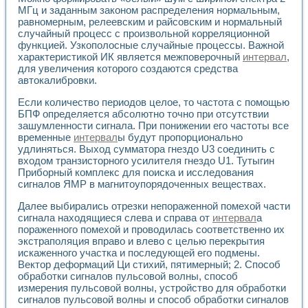
Применение LabVIEW для исследования течения в расши
МГц и заданным законом распределения нормальным,
Создание виртуальной работы «Изучение магнитных свой
равномерным, релеевским и райсовским и нормальный
случайный процесс с произвольной корреляционной
Обратный маятник
функцией. Узкополосные случайные процессы. Важной
Устройство для изучения основ интерфейсов обмена по п
характеристикой ИК является межповерочный
интервал
,
Лабораторный практикум: изучение адиабатического расш
для увеличения которого создаются средства
Стенд для исследования электрических переходных харак
автокалибровки.
Система статистической обработки результатов измерите
Автоматизация лазерно-плазменных измерений с помощ
Если количество периодов целое, то частота с помощью
Модельно-измерительный комплекс. Назначение. Состав.
БПФ определяется абсолютно точно при отсутствии
зашумленности сигнала. При понижении его частоты все
Использование технологий NATIONAL INSTRUMENTS для с
временные
интервал
ы будут пропорционально
Учебный практикум "Спектральный и корреляционный ана
удлиняться. Выход сумматора гнездо U3 соединить с
Учебный стенд для исследования принципа действия унив
входом транзисторного усилителя гнездо U1. Тутыгин
Оборудование и программное обеспечение учебных лабор
Приборный комплекс для поиска и исследования
Виртуальный лабораторный практикум для изучения техн
сигналов ЯМР в магнитоупорядоченных веществах.
Управление роботом ТУР-10 средствами LabVIEW
Аппаратно-программный комплекс для исследования АЧХ 
Далее выбирались отрезки непораженной помехой части
Автоматизированный дистанционный лабораторный практи
сигнала находящиеся слева и справа от
интервал
а
пораженного помехой и проводилась соответственно их
Исследование возможности реставрации одномерных сигн
экстраполяция вправо и влево с целью перекрытия
Использование технологий NATIONAL INSTRUMENTS в оп
искаженного участка и последующей его подмены.
Разработка модификаций алгоритма полигармонической э
Вектор деформаций Ци стихий, пятимерный; 2. Способ
Учебный стенд для исследования принципа действия унив
обработки сигналов пульсовой волны, способ
Виртуальная система поддержки принимаемых решений в
измерения пульсовой волны, устройство для обработки
Преемственность дисциплин «Моделирование систем» и «
сигналов пульсовой волны и способ обработки сигналов