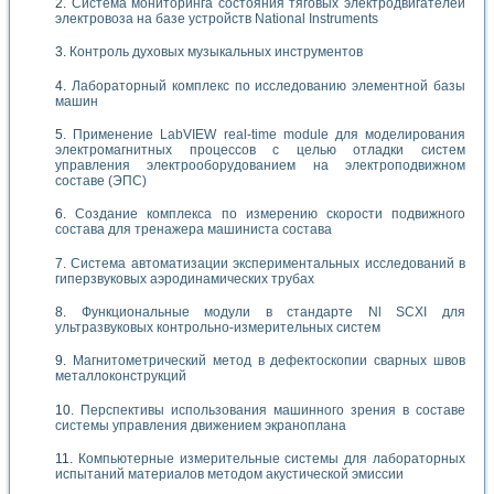
Система мониторинга состояния тяговых электродвигателей
электровоза на базе устройств National Instruments
Контроль духовых музыкальных инструментов
Лабораторный комплекс по исследованию элементной базы
машин
Применение LabVIEW real-time module для моделирования
электромагнитных процессов с целью отладки систем
управления электрооборудованием на электроподвижном
составе (ЭПС)
Создание комплекса по измерению скорости подвижного
состава для тренажера машиниста состава
Система автоматизации экспериментальных исследований в
гиперзвуковых аэродинамических трубах
Функциональные модули в стандарте Nl SCXI для
ультразвуковых контрольно-измерительных систем
Магнитометрический метод в дефектоскопии сварных швов
металлоконструкций
Перспективы использования машинного зрения в составе
системы управления движением экраноплана
Компьютерные измерительные системы для лабораторных
испытаний материалов методом акустической эмиссии