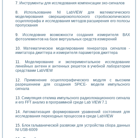
Инструменты для исследования компенсации эхо-сигналов
Использование NI LabVIEW для математического
моделирования сверхширокополосного стробоскопического
осциллографа и исследования методов расширения его полосы
пропускания
Исследовние возможности создания измерителя ВАХ
фотоэлементов на базе виртуальных средств измерений
Математическое моделирование генератора сигналов -
имитатора джиттера и измерителя параметров джиттера
Моделирование и экспериментальное исследование
линейных антенн и антенных решеток в учебной лаборатории
средствами LabVIEW
Применение осциллографического модуля с высоким
разрешением для создания SPICE- модели импульсного
сигнала
Симуляция отклика импульсного радиолокационного сигнала
и его FFT анализ в программной среде Lab VIEW 7.1
Автоматизация формирования уравнений состояния для
исследования переходных процессов в среде LabVIEW
Блок гальванической развязки для устройства сбора данных
NI USB-6009