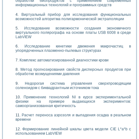
обработки биопродуктов с применением современных
информационных технологий и программных средств
Виртуальный прибор для исследования функциональных
возможностей алгоритма полигармонической экстраполяции
Исследование возможности создания экономичного
виртуального полярографа на основе платы USB 6008 в среде
LabVIEW
Исследование кинетики движения макрочастиц в
упорядоченных плазменно-пылевых структурах
Комплекс автоматизированной диагностики крови
Метод прогнозирования свойств дисперсных продуктов при
обработке возмущениями давления
Недорогая система управления сверхпроводящим
соленоидом с биквадрантным источником тока
Применение технологий NI в курсе экспериментальной
физики на примере выдающихся экспериментов:
самоорганизованная критичность
Расчет переноса аэрозоля и выпадения осадка в реальном
времени
Формирование линейной шкалы цвета модели CIE L*a*b с
использованием LabVIEW