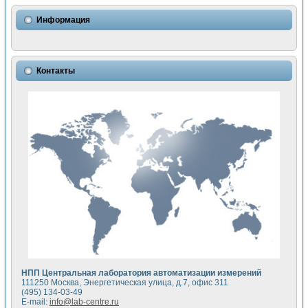
Использование NI LabVIEW для математического моделир
Исследовние возможности создания измерителя ВАХ фото
Информация
Математическое моделирование генератора сигналов - и
Моделирование и экспериментальное исследование линей
Применение осциллографического модуля с высоким разр
Симуляция отклика импульсного радиолокационного сигнал
Контакты
Автоматизация формирования уравнений состояния для и
Блок гальванической развязки для устройства сбора данн
Разработка автоматизированного стенда для измерения о
Применение среды LabVIEW для построения картины возб
Портативная система для определения показателей качес
Использование LabVIEW для управления источником пит
Устройство для снятия вольт-амперных характеристик со
Передовые научные технологии: нано-, фемто-, биотехнологи
Автоматизированная установка по измерению временных 
Автоматизированный лабораторный комплекс на базе Lab
Визуализация моделирования и оптимизации тепловой об
Виртуальный прибор для исследования функциональных в
Исследование возможности создания экономичного виртуа
Исследование кинетики движения макрочастиц в упорядо
Комплекс автоматизированной диагностики крови
НПП Центральная лаборатория автоматизации измерений
Метод прогнозирования свойств дисперсных продуктов п
111250 Москва, Энергетическая улица, д.7, офис 311
Недорогая система управления сверхпроводящим соленои
(495) 134-03-49
E-mail:
info@lab-centre.ru
Применение технологий NI в курсе экспериментальной фи