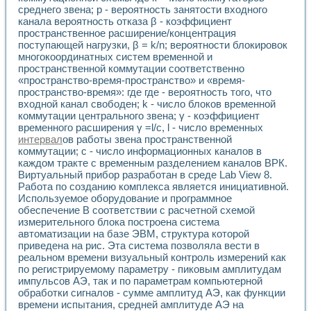
среднего звена; р - вероятность занятости входного
канала вероятность отказа β - коэффициент
пространственное расширение/концентрация
поступающей нагрузки, β = k/n; вероятности блокировок
многокоординатных систем временной и
пространственной коммутации соответственно
«пространство-время-пространство» и «время-
пространство-время»: где где - вероятность того, что
входной канал свободен; k - число блоков временной
коммутации центрального звена; γ - коэффициент
временного расширения γ =l/с, l - число временных
интервал
ов работы звена пространственной
коммутации; c - число информационных каналов в
каждом тракте с временным разделением каналов ВРК.
Виртуальный прибор разработан в среде Lab View 8.
Работа по созданию комплекса является инициативной.
Используемое оборудование и программное
обеспечение В соответствии с расчетной схемой
измерительного блока построена система
автоматизации на базе ЭВМ, структура которой
приведена на рис. Эта система позволяла вести в
реальном времени визуальный контроль измерений как
по регистрируемому параметру - пиковым амплитудам
импульсов АЭ, так и по параметрам компьютерной
обработки сигналов - сумме амплитуд АЭ, как функции
времени испытания, средней амплитуде АЭ на