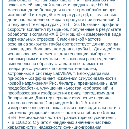
показателей пищевой ценности продукта где b0, bt -
массовые доли белка до и после термообработки при
исходной t0 и текущей температурах; q0, qt - массовые
доли расплавленного жира в продукте при начальной t0
и текущей t температурах ; тσ t = 36. Показаны профили
скорости всплытия пузырьков, полученные в результате
обработки эхограмм «A,B,D» и ошибки измерения в виде
вертикальных отрезков. Самой низкой частоте
резонанса закрытой трубы соответствует длина волны
звука, вдвое большая, чем длина трубы L. Для удобства
использования элементы для генерации выборок с
равномерным и треугольным законами распределения
выполнены по образцу стандартных элементов
генерации случайных последовательностей,
встроенных в систему LabVIEW, т. Блок-диаграмма
прибора «Коэффициент искажения синусоидальности
кривой напряжения» Рис. Фильтры предназначены для
предобработки, улучшения качества изображений, и
преобразования изображения к виду, пригодному для
бинаризации. Джиттер периода: изменение периода
тактового сигнала Dtпериодn = tn- tn-1 А также
измерение ключевого показателя производительности в
системах цифровой связи - частоты ошибок по битам
BER. Резонансная частота транзисторного усилителя,
кГц 100±2 2. С учетом найденных значений частных
характеристик: надежности функционирования,