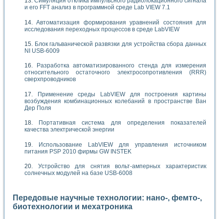
Симуляция отклика импульсного радиолокационного сигнала
и его FFT анализ в программной среде Lab VIEW 7.1
Автоматизация формирования уравнений состояния для
исследования переходных процессов в среде LabVIEW
Блок гальванической развязки для устройства сбора данных
NI USB-6009
Разработка автоматизированного стенда для измерения
относительного остаточного электросопротивления (RRR)
сверхпроводников
Применение среды LabVIEW для построения картины
возбуждения комбинационных колебаний в пространстве Ван
Дер Поля
Портативная система для определения показателей
качества электрической энергии
Использование LabVIEW для управления источником
питания PSP 2010 фирмы GW INSTEK
Устройство для снятия вольт-амперных характеристик
солнечных модулей на базе USB-6008
Передовые научные технологии: нано-, фемто-,
биотехнологии и мехатроника