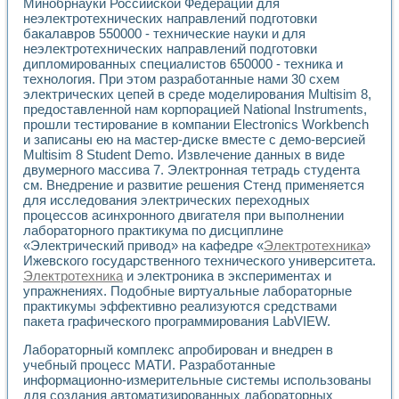
Минобрнауки Российской Федерации для
неэлектротехнических направлений подготовки
бакалавров 550000 - технические науки и для
неэлектротехнических направлений подготовки
дипломированных специалистов 650000 - техника и
технология. При этом разработанные нами 30 схем
электрических цепей в среде моделирования Multisim 8,
предоставленной нам корпорацией National Instruments,
прошли тестирование в компании Electronics Workbench
и записаны ею на мастер-диске вместе с демо-версией
Multisim 8 Student Demo. Извлечение данных в виде
двумерного массива 7. Электронная тетрадь студента
см. Внедрение и развитие решения Стенд применяется
для исследования электрических переходных
процессов асинхронного двигателя при выполнении
лабораторного практикума по дисциплине
«Электрический привод» на кафедре «
Электротехника
»
Ижевского государственного технического университета.
Электротехника
и электроника в экспериментах и
упражнениях. Подобные виртуальные лабораторные
практикумы эффективно реализуются средствами
пакета графического программирования LabVIEW.
Лабораторный комплекс апробирован и внедрен в
учебный процесс МАТИ. Разработанные
информационно-измерительные системы использованы
для создания автоматизированных лабораторных