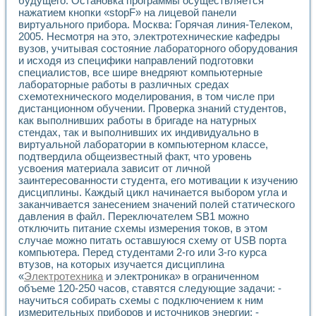
будущего. Остановка программы осуществляется
Применение LabVIEW для исследования течения в расши
нажатием кнопки «stopF» на лицевой панели
Создание виртуальной работы «Изучение магнитных свой
виртуального прибора. Москва: Горячая линия-Телеком,
Обратный маятник
2005. Несмотря на это, электротехнические кафедры
вузов, учитывая состояние лабораторного оборудования
Устройство для изучения основ интерфейсов обмена по п
и исходя из специфики направлений подготовки
Лабораторный практикум: изучение адиабатического расш
специалистов, все шире внедряют компьютерные
Стенд для исследования электрических переходных харак
лабораторные работы в различных средах
Система статистической обработки результатов измерите
схемотехнического моделирования, в том числе при
Автоматизация лазерно-плазменных измерений с помощ
дистанционном обучении. Проверка знаний студентов,
Модельно-измерительный комплекс. Назначение. Состав.
как выполнивших работы в бригаде на натурных
Использование технологий NATIONAL INSTRUMENTS для с
стендах, так и выполнивших их индивидуально в
Учебный практикум "Спектральный и корреляционный ана
виртуальной лаборатории в компьютерном классе,
Учебный стенд для исследования принципа действия унив
подтвердила общеизвестный факт, что уровень
усвоения материала зависит от личной
Оборудование и программное обеспечение учебных лабор
заинтересованности студента, его мотивации к изучению
Виртуальный лабораторный практикум для изучения техн
дисциплины. Каждый цикл начинается выбором угла и
Управление роботом ТУР-10 средствами LabVIEW
заканчивается занесением значений полей статического
Аппаратно-программный комплекс для исследования АЧХ 
давления в файл. Переключателем SB1 можно
Автоматизированный дистанционный лабораторный практи
отключить питание схемы измерения токов, в этом
Исследование возможности реставрации одномерных сигн
случае можно питать оставшуюся схему от USB порта
Использование технологий NATIONAL INSTRUMENTS в оп
компьютера. Перед студентами 2-го или 3-го курса
Разработка модификаций алгоритма полигармонической э
втузов, на которых изучается дисциплина
«
Электротехника
и электроника» в ограниченном
Учебный стенд для исследования принципа действия унив
объеме 120-250 часов, ставятся следующие задачи: -
Виртуальная система поддержки принимаемых решений в
научиться собирать схемы с подключением к ним
Преемственность дисциплин «Моделирование систем» и «
измерительных приборов и источников энергии; -