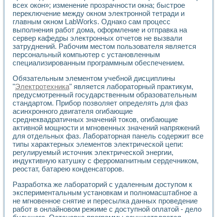
Разработка виртуальных тренажеров путем моделировани
всех окон»; изменение прозрачности окна; быстрое
Система блокировок, сигнализации и защиты ускорителя 
переключение между окном электронной тетради и
Система сбора данных и управления процессом цементир
главным окном LabWorks. Однако сам процесс
Управление температурой газовой среды специальной ба
выполнения работ дома, оформление и отправка на
сервер кафедры электронных отчетов не вызвали
Разработка программного обеспечения с использованием
затруднений. Рабочим местом пользователя является
Использование технологий NATIONAL INSTRUMENTS при ра
персональный компьютер с установленным
Оборудование для промышленной термотрансферной мар
специализированным программным обеспечением.
Автоматизация реометрических исследований на базе La
Применение измерителя иммитанса для исследова¬ния эле
Обязательным элементом учебной дисциплины
Исследование электромагнитных переходных процессов при
"
Электротехника
" является лабораторный практикум,
Стенд для исследования электрических переходных харак
предусмотренный государственным образовательным
стандартом. Прибор позволяет определять для фаз
Автоматизация контроля сварных швов на базе техноло
асинхронного двигателя огибающие
Измерительный контроль с применением неиндустриальны
среднеквадратичных значений токов, огибающие
Моделирование надежности и эффективности систем упра
активной мощности и мгновенных значений напряжений
Лабораторные практикумы и учебные стенды
для отдельных фаз. Лабораторная панель содержит все
Автоматизация лабораторного стенда по измерению проф
типы характерных элементов электрической цепи:
Автоматизированные лабораторные комплексы для вузов,
регулируемый источник электрической энергии,
Виртуальный прибор для исследования нелинейных рези
индуктивную катушку с ферромагнитным сердечником,
Использование виртуальных приборов в процесе изучения
реостат, батарею конденсаторов.
Использование программ ELECTRONICS WORKBENCH-MULTI
Разработка же лабораторий с удаленным доступом к
Лабораторный практикум по дисциплине «Цифровые вычис
экспериментальным установкам и полномасштабное а
Лабораторный практикум по ИНС на основе LabVIEW
не мгновенное снятие и пересылка данных проведение
Лабораторный практикум по основам теории коммутации
работ в онлайновом режиме с доступной оплатой - дело
Опыт использования NI LabVIEW для создания лабораторн