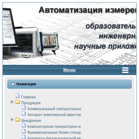
Меню
Навигация
Главная
Продукция
Универсальный лабораторный стенд "Сигнал-USB"
Аппарат комплексной квантовой терапии Интроскан
Внедрение
Компьютерная генераторно-измерительная система
Функциональные блоки стенда "Сигнал-USB"
Аппараты биорезонансной квантовой терапии серии СКАН