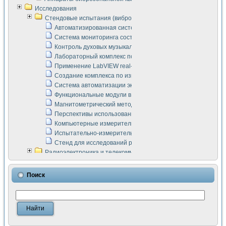
Исследования
Стендовые испытания (виброакустика, тензометрия и т.п.)
Автоматизированная система измерения параметров дизе
Система мониторинга состояния тяговых электродвигателей
Контроль духовых музыкальных инструментов
Лабораторный комплекс по исследованию элементной ба
Применение LabVIEW real-time module для моделирования
Создание комплекса по измерению скорости подвижного с
Система автоматизации экспериментальных исследований 
Функциональные модули в стандарте Nl SCXI для ультраз
Магнитометрический метод в дефектоскопии сварных шво
Перспективы использования машинного зрения в составе
Компьютерные измерительные системы для лабораторных
Испытательно-измерительный комплекс аппаратуры для о
Стенд для исследований рабочих процессов ДВС в динам
Радиоэлектроника и телекоммуникации
LabVIEW в расчетах радиолиний систем передачи данных
Аппаратно-программный комплекс для исследования АЧХ 
Поиск
Виртуальный лабораторный стенд для исследования пар
Измерение шумовых параметров операционных усилител
Измерительный преобразователь на основе цифровой обр
Инструменты для исследования выравнивания электричес
Инструменты для исследования компенсации эхо-сигнало