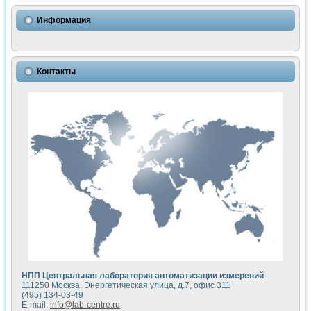
Использование NI LabVIEW для математического моделир
Исследовние возможности создания измерителя ВАХ фото
Информация
Математическое моделирование генератора сигналов - и
Моделирование и экспериментальное исследование линей
Применение осциллографического модуля с высоким разр
Симуляция отклика импульсного радиолокационного сигнал
Контакты
Автоматизация формирования уравнений состояния для и
Блок гальванической развязки для устройства сбора данн
Разработка автоматизированного стенда для измерения о
Применение среды LabVIEW для построения картины возб
Портативная система для определения показателей качес
Использование LabVIEW для управления источником пит
Устройство для снятия вольт-амперных характеристик со
Передовые научные технологии: нано-, фемто-, биотехнологи
Автоматизированная установка по измерению временных 
Автоматизированный лабораторный комплекс на базе Lab
Визуализация моделирования и оптимизации тепловой об
Виртуальный прибор для исследования функциональных в
Исследование возможности создания экономичного виртуа
Исследование кинетики движения макрочастиц в упорядо
Комплекс автоматизированной диагностики крови
НПП Центральная лаборатория автоматизации измерений
Метод прогнозирования свойств дисперсных продуктов п
111250 Москва, Энергетическая улица, д.7, офис 311
Недорогая система управления сверхпроводящим соленои
(495) 134-03-49
E-mail:
info@lab-centre.ru
Применение технологий NI в курсе экспериментальной фи