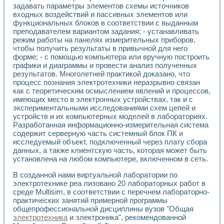
Универсальный стенд для исследования электрических ха
задавать параметры элементов схемы источников
Лабораторные практикумы по информационно-измерител
входных воздействий и пассивных элементов или
Виртуальный измеритель частотных характеристик на осн
функциональных блоков в соответствии с выданным
Лабораторный практикум по основам теории Коммутации
преподавателем вариантом задания; - устанавливать
Разработка виртуальной лабораторной работы «Имитаци
режим работы на панелях измерительных приборов,
Виртуальные практикумы по электротехнике в среде LabV
чтобы получить результаты в привычной для него
форме; - с помощью компьютера или вручную построить
Из опыта внедрения в рамках национального проекта «Об
графики и диаграммы и провести анализ полученных
Исследование эффективности решателей обыкновенных 
результатов. Многолетней практикой доказано, что
Опыт разработки LabVIEW лабораторных практикумов н
процесс познания электротехники неразрывно связан
Проблемы повышения качества образования и подготовки
как с теоретическим осмыслением явлений и процессов,
Развитие LabVIEW лабораторного практикума по электр
имеющих место в электронных устройствах, так и с
Разработка виртуальной лаборатории по электротехнике 
экспериментальными исследованиями схем цепей и
Усовершенствованные алгоритмы частотного анализа для
устройств и их компьютерных моделей в лабораториях.
Об опыте работы учебного центра «Технологии NATIONAL
Разработанная информационно-измерительная система
содержит серверную часть системный блок ПК и
Технологии NI в магистерской программе «Прикладная фи
исследуемый объект, подключенный через плату сбора
Система диагностики двигателей постоянного тока
данных, а также клиентскую часть, которая может быть
Автоматизированный стенд формирования электромагнитн
установлена на любом компьютере, включенном в сеть.
Лабораторный практикум по курсу ИИС на базе оборудов
Партнеры
В созданной нами виртуальной лаборатории по
Академические и отраслевые институты
электротехнике реа лизовано 20 лабораторных работ в
Учебные заведения
среде Multisim, в соответствии с перечнем лабораторно-
Бизнес
практических занятий примерной программы
общепрофессиональной дисциплины вузов "Общая
Контакты
электротехника
и электроника", рекомендованной