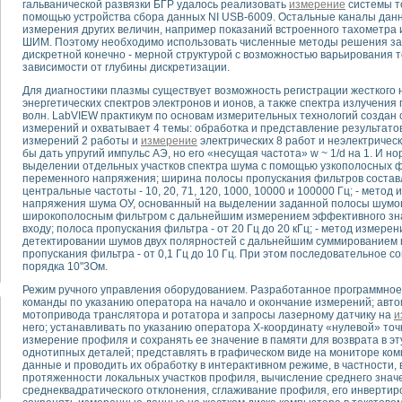
гальванической развязки БГР удалось реализовать
измерение
системы т
помощью устройства сбора данных NI USB-6009. Остальные каналы данн
измерения других величин, например показаний встроенного тахометра
тика, тензометрия и т.п.)
ШИМ. Поэтому необходимо использовать численные методы решения за
а измерения параметров дизельных двигателей типа В-46
дискретной конечно - мерной структурой с возможностью варьирования т
зависимости от глубины дискретизации.
ия тяговых электродвигателей электровоза на базе устройств National Instr
ных инструментов
Для диагностики плазмы существует возможность регистрации жесткого н
исследованию элементной базы машин
энергетических спектров электронов и ионов, а также спектра излучени
волн. LabVIEW практикум по основам измерительных технологий создан 
me module для моделирования электромагнитных процессов с целью отладки
измерений и охватывает 4 темы: обработка и представление результатов
рению скорости подвижного состава для тренажера машиниста состава
измерений 2 работы и
измерение
электрических 8 работ и неэлектрическ
ериментальных исследований в гиперзвуковых аэродинамических трубах
бы дать упругий импульс АЭ, но его «несущая частота» w ~ 1/d на 1. И 
выделении отдельных участков спектра шума с помощью узкополосных 
андарте Nl SCXI для ультразвуковых контрольно-измерительных систем
переменного напряжения; ширина полосы пропускания фильтров составл
в дефектоскопии сварных швов металлоконструкций
центральные частоты - 10, 20, 71, 120, 1000, 10000 и 100000 Гц; - мето
напряжения шума ОУ, основанный на выделении заданной полосы шумов
 машинного зрения в составе системы управления движением экраноплана
широкополосным фильтром с дальнейшим измерением эффективного зна
е системы для лабораторных испытаний материалов методом акустической
входу; полоса пропускания фильтра - от 20 Гц до 20 кГц; - метод измер
й комплекс аппаратуры для определения тепловых и электрических характе
детектировании шумов двух полярностей с дальнейшим суммированием 
пропускания фильтра - от 0,1 Гц до 10 Гц. При этом последовательное 
очих процессов ДВС в динамических режимах
порядка 10"3Ом.
никации
иний систем передачи данных
Режим ручного управления оборудованием. Разработанное программное
команды по указанию оператора на начало и окончание измерений; авт
плекс для исследования АЧХ и ФЧХ активных фильтров
мотопривода транслятора и ротатора и запросы лазерному датчику на
и
стенд для исследования параметров двухполюсников резонансным методом
него; устанавливать по указанию оператора Х-координату «нулевой» точк
измерение профиля и сохранять ее значение в памяти для возврата в эт
тров операционных усилителей с применением аппаратно-программных ср
однотипных деталей; представлять в графическом виде на мониторе ком
тель на основе цифровой обработки выборок мгновенных значений
данные и проводить их обработку в интерактивном режиме, в частности
ния выравнивания электрических каналов
протяженности локальных участков профиля, вычисление среднего знач
среднеквадратического отклонения, сглаживание профиля, его инвертиро
ния компенсации эхо-сигналов