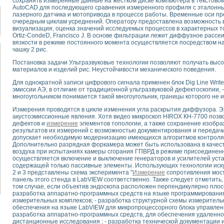
сохранять измеренные данные на жестком диске компьютера в текстов
для математического моделирования сверхширокополосного стробоскопическ
AutoCAD для последующего сравнения измеренного профиля с эталонны
оздания измерителя ВАХ фотоэлементов на базе виртуальных средств изме
лазерного датчика и мотопривода в процессе работы. Временные оси п
очередным циклам усреднений. Оператору предоставлена возможность 
ие генератора сигналов - имитатора джиттера и измерителя параметров д
визуализация, оценка значений исследуемых процессов в характерных т
нтальное исследование линейных антенн и антенных решеток в учебной ла
Ortiz-CondeD, Francisco J. В основе фильтрации лежит диффузное рассе
ского модуля с высоким разрешением для создания SPICE- модели импульсн
вязкости в режиме постоянного момента осуществляется посредством н
чашку 2 рис.
ого радиолокационного сигнала и его FFT анализ в программной среде Lab V
я уравнений состояния для исследования переходных процессов в среде L
Постановка задачи Ультразвуковые технологии позволяют получать высо
материалов и изделий рис. Неустойчивости механического поведения.
ки для устройства сбора данных NI USB-6009
ного стенда для измерения относительного остаточного электросопротивле
Для однократной записи цифрового сигнала применен блок Dig Line Write t
для построения картины возбуждения комбинационных колебаний в простра
эмиссии АЭ, в отличие от традиционной ультразвуковой дефектоскопии, 
многоугольником понимается такой многоугольник, границы которого не
ределения показателей качества электрической энергии
 управления источником питания PSP 2010 фирмы GW INSTEK
Измерения проводятся в цикле изменения угла раскрытия диффузора. Э
акустоэмиссионные явления. Хотя видео микроскоп HIROX КН-7700 позв
т-амперных характеристик солнечных модулей на базе USB-6008
дефектов и
измерение
элементов топологии, а также сохранение изобр
 нано-, фемто-, биотехнологии и мехатроника
результатов их измерений с возможностью документирования и передачи п
вка по измерению временных характеристик реверсивных сред
допускает необходимую модернизацию имеющихся алгоритмов контроля
Дополнительно разрядная форкамера может быть использована в качест
торный комплекс на базе LabVIEW для исследования наноструктур
воздуха при испытаниях камеры сгорания ГПВРД в режиме присоединенн
я и оптимизации тепловой обработки биопродуктов с применением совреме
осуществляется включение и выключение генераторов и усилителей уста
следования функциональных возможностей алгоритма полигармонической эк
содержащей только пассивные элементы. Использующих технологии иску
2 и 3 представлены схема эксперимента "
Измерение
сопротивления мос
оздания экономичного виртуального полярографа на основе платы USB 6008
панель этого стенда в LabVIEW соответственно. Также следует отметить
жения макрочастиц в упорядоченных плазменно-пылевых структурах
том случае, если объектив эндоскопа расположен перпендикулярно плоск
разработка аппаратно-программных средств на языке программировани
й диагностики крови
измерительных комплексов; - разработка структурной схемы измерительн
йств дисперсных продуктов при обработке возмущениями давления
обеспечения на языке LabVIEW для микропроцессорного блока управлен
ния сверхпроводящим соленоидом с биквадрантным источником тока
разработка аппаратно-программных средств, для обеспечения удаленно
дистанционные исследования ; - разработка технической документации 
 курсе экспериментальной физики на примере выдающихся экспериментов: с