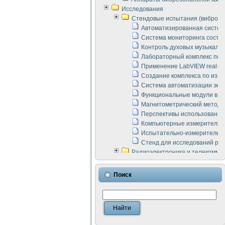
Исследования
Стендовые испытания (виброакус
Автоматизированная систем
Система мониторинга состоян
Контроль духовых музыкаль
Лабораторный комплекс по 
Применение LabVIEW real-ti
Создание комплекса по изме
Система автоматизации эксп
Функциональные модули в ст
Магнитометрический метод 
Перспективы использования
Компьютерные измерительны
Испытательно-измерительны
Стенд для исследований раб
Радиоэлектроника и телекомму
LabVIEW в расчетах радиол
Аппаратно-программный ком
Поиск
Виртуальный лабораторный 
Измерение шумовых параме
Измерительный преобразова
Инструменты для исследова
Инструменты для исследова