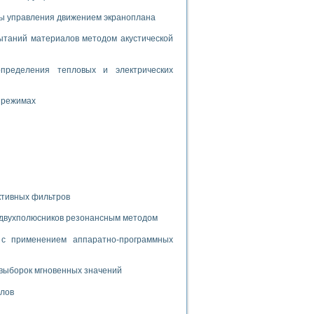
дств с использованием языка программирования LabVIEW
мы управления движением экраноплана
таний материалов методом акустической
W для моделирования типовых химико-технологических процессов
 исследования средств измерения температуры
пределения тепловых и электрических
 режимах
ированного карбида кремния (A-SIC:H)
агрузок
ктивных фильтров
ммы направленности
 пищевой инженерии
 двухполюсников резонансным методом
с применением аппаратно-программных
жах
неров-неэлектриков
орных комплексов» на основе Multisim
выборок мгновенных значений
алов
чин