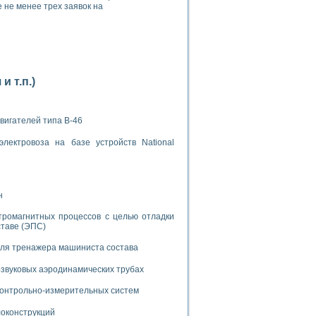
 не менее трех заявок на
 т.п.)
применением технологии виртуальных приборов
вигателей типа В-46
ранном биореакторе
лектровоза на базе устройств National
в
н
 основе акустической эмиссии и лазерной интерферометрии
тромагнитных процессов с целью отладки
ставе (ЭПС)
для тренажера машиниста состава
боров
звуковых аэродинамических трубах
 контрольно-измерительных систем
агрузок
химических предприятий
локонструкций