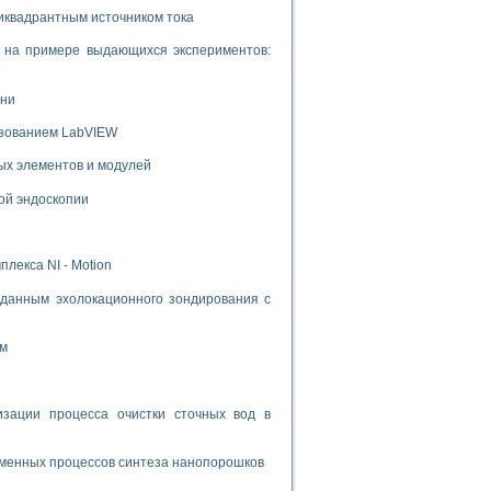
иквадрантным источником тока
и на примере выдающихся экспериментов:
ени
ьзованием LabVIEW
ых элементов и модулей
ой эндоскопии
лекса NI - Motion
данным эхолокационного зондирования с
ом
ации процесса очистки сточных вод в
зменных процессов синтеза нанопорошков