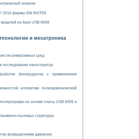
ламп
ектрической энергии
SP 2010 фирмы GW INSTEK
х модулей на базе USB-6008
мерения температуры» в среде LabVIEW
в Нижегородском госуниверситете им. Н.И. Лобачевского
отехнологии и мехатроника
ых систем моделирования
й среде
ристик реверсивных сред
я исследования наноструктур
бработки биопродуктов с применением
и информатики
го образовательного проекта РУДН
ожностей алгоритма полигармонической
 полярографа на основе платы USB 6008 в
плазменно-пылевых структурах
ботке возмущениями давления