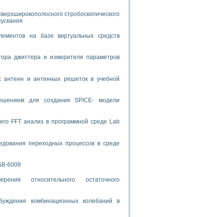
сверхширокополосного стробоскопического
спользованием графической среды программирования LabVIEW
пускания
 устройства по интерфейсу RS232
лементов на базе виртуальных средств
тора джиттера и измерителя параметров
х антенн и антенных решеток в учебной
орного практикума
решением для создания SPICE- модели
его FFT анализ в программной среде Lab
ческих монокристаллов
едования переходных процессов в среде
лы»
экстраполяции
SB-6009
рения относительного остаточного
буждения комбинационных колебаний в
тв управления»