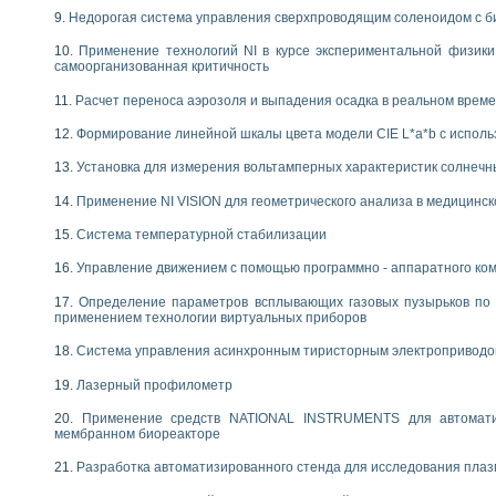
Недорогая система управления сверхпроводящим соленоидом с б
Применение технологий NI в курсе экспериментальной физик
самоорганизованная критичность
Расчет переноса аэрозоля и выпадения осадка в реальном врем
Формирование линейной шкалы цвета модели CIE L*a*b с испол
Установка для измерения вольтамперных характеристик солнечн
Применение NI VISION для геометрического анализа в медицинск
Система температурной стабилизации
Управление движением с помощью программно - аппаратного комп
Определение параметров всплывающих газовых пузырьков по 
применением технологии виртуальных приборов
Система управления асинхронным тиристорным электропривод
Лазерный профилометр
Применение средств NATIONAL INSTRUMENTS для автоматиз
мембранном биореакторе
Разработка автоматизированного стенда для исследования пла