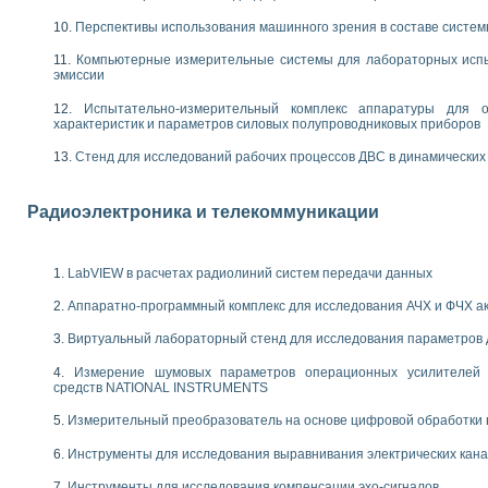
енажеров путем моделирования технологических процессов пищевых произво
изации и защиты ускорителя ЛУЭ-200
Перспективы использования машинного зрения в составе систе
равления процессом цементирования нефтегазовых скважин
Компьютерные измерительные системы для лабораторных испы
азовой среды специальной барокамеры
эмиссии
еспечения с использованием среды графического программирования LabVIE
NATIONAL INSTRUMENTS при разработке автоматизированного комплекса для
Испытательно-измерительный комплекс аппаратуры для о
характеристик и параметров силовых полупроводниковых приборов
енной термотрансферной маркировки изделий
ких исследований на базе LabVIEW
Стенд для исследований рабочих процессов ДВС в динамических
танса для исследова¬ния электрофизических свойств аморфного гидрогениз
ных переходных процессов при коротких замыканиях в узлах электрических н
Радиоэлектроника и телекоммуникации
ктрических переходных характеристик асинхронных двигателей при пуске
арных швов на базе технологий фирмы NATIONAL INSTRUMENTS
применением неиндустриальных камер в производственных условиях
LabVIEW в расчетах радиолиний систем передачи данных
и эффективности систем управления в интегрированных средах
ебные стенды
Аппаратно-программный комплекс для исследования АЧХ и ФЧХ а
го стенда по измерению профиля зеркальной антенны и построению диагра
торные комплексы для вузов, осуществляющих подготовку специалистов по
Виртуальный лабораторный стенд для исследования параметров
следования нелинейных резистивных цепей
Измерение шумовых параметров операционных усилителей 
приборов в процесе изучения специальных дисциплин в технических коллед
средств NATIONAL INSTRUMENTS
LECTRONICS WORKBENCH-MULTISIM для электротехнической подготовки инже
 дисциплине «Цифровые вычислительные устройства и микропроцессоры приб
Измерительный преобразователь на основе цифровой обработки 
 ИНС на основе LabVIEW
Инструменты для исследования выравнивания электрических кан
 основам теории коммутации
IEW для создания лабораторного практикума по измерениям магнитных вели
Инструменты для исследования компенсации эхо-сигналов