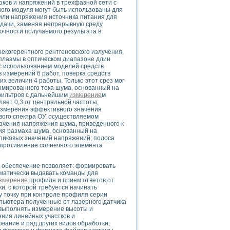
оков и напряжений в трехфазной сети с
ого модуля могут быть использованы для
 или напряжения источника питания для
дачи, заменяя непрерывную среду
очности получаемого результата в
uments
екогерентного рентгеновского излучения,
я плазмы в оптическом диапазоне длин
с использованием моделей средств
 систем управления электрооборудованием на электроподвижном составе (Э
 измерений 6 работ, поверка средств
их величин 4 работы. Только этот срез мог
нормированного тока шума, основанный на
фильтров с дальнейшим
измерение
м
яет 0,3 от центральной частоты;
д измерения эффективного значения
ого спектра ОУ, осуществляемом
чения напряжения шума, приведенного к
 эмиссии
ения размаха шума, основанный на
ристик и параметров силовых полупроводниковых приборов
пиковых значений напряжений; полоса
сопротивление солнечного элемента
 обеспечение позволяет: формировать
оматически выдавать команды для
змерение
профиля и прием ответов от
и, с которой требуется начинать
у точку при контроле профиля серии
едств NATIONAL INSTRUMENTS
пьютера полученные от лазерного датчика
, выполнять измерение высоты и
ения линейных участков и
вание и ряд других видов обработки;