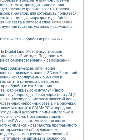
ом формате и формате файлов системы
ого осциллографа и исследования методов расширения его полосы пропуска
м чертежом; проводить мониторинг
рений
редставленных графиков соответствуют
выбора каналов, для которых выполняется
життера
очках с помощью маркеров и др. Adelmo
боратории средствами LabVIEW
ивание света в матовом слое.
Измерение
ого сигнала
агружения грузами, устанавливаемыми в
IEW 7.1
abVIEW
кое качество обработки различных
ния (RRR) сверхпроводников
o Digital Line. Метод акустической
нстве Ван Дер Поля
- «пассивный метод». Под простым
 имеют самопересечений и самокасаний.
лектрофизические, оптические,
оляет производить запись 3D изображений
ажений контролируемых объектов и
о сети, в конечном счете, он не
 при обработке изображения.
ве источника высокоэнтальпийного
ого трубопровода. Также через плату АЦП
нных информационных технологий и программных средств
новок. Исследование электрической цепи,
страполяции
сственных нейронных сетей. На рисунках
товым методом" в СМ МАРС и передняя
 в среде LabVIEW
, что данный алгоритм применим только в
ости опухоли. Постановка задачи: -
я LabVIEW для автоматизированных
ого комплекса; - разработка программного
ия термическим оборудованием; -
го доступа к процессам исследований
и изготовление автоматизированного
амоорганизованная критичность