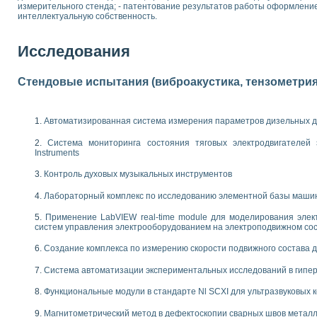
измерительного стенда; - патентование результатов работы оформление
 выпадения осадка в реальном времени
интеллектуальную собственность.
лы цвета модели CIE L*a*b с использованием LabVIEW
льтамперных характеристик солнечных элементов и модулей
Исследования
еометрического анализа в медицинской эндоскопии
билизации
ощью программно - аппаратного комплекса NI - Motion
Стендовые испытания (виброакустика, тензометрия и
плывающих газовых пузырьков по данным эхолокационного зондирования с 
онным тиристорным электроприводом
Автоматизированная система измерения параметров дизельных д
AL INSTRUMENTS для автоматизации процесса очистки сточных вод в мемб
Система мониторинга состояния тяговых электродвигателей э
нного стенда для исследования плазменных процессов синтеза нанопорошко
Instruments
рентгеновской диагностики плазмы
электронные дифракционные датчики малых перемещений и колебаний
Контроль духовых музыкальных инструментов
электрических свойств сегнетоэлектриков методом тепловых шумов
Лабораторный комплекс по исследованию элементной базы маши
ждения и развития дефектов в растущем монокристалле карбида кремния на
й импедансный томограф на базе платы сбора данных PCI 6052E
Применение LabVIEW real-time module для моделирования элек
характеризации механических свойств материалов в наношкале
систем управления электрооборудованием на электроподвижном со
овании металлообрабатывающих станков
Создание комплекса по измерению скорости подвижного состава 
ких процессов получения дисперсных продуктов на основе виртуальных при
Система автоматизации экспериментальных исследований в гипер
ческого зрения для контроля образцов
Функциональные модули в стандарте Nl SCXI для ультразвуковых
ных переходных процессов при коротких замыканиях в узлах электрических н
зработке обучающих информационных систем и тренажеров для персонала 
Магнитометрический метод в дефектоскопии сварных швов метал