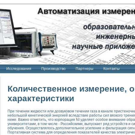
Исследования
Производство
Партнеры
Контакты
Количественное измерение, о
характеристики
тенд "Сигнал-USB"
При течении жидкости или дозвуковом течении газа в канале пристеночн
 терапии Интроскан
небольшой кинетической энергией вследствие работы сил вязкого трени
ниже. Важно отметить, что корпорация NI уделяет особое внимание обр
ерительная система
университетами, в том числе - Российскими, выпускает ряд устройств и
обучения. Осуществлялось дополнительное усиление и фильтрация сигн
Сигнал-USB"
Портативная система для определения показателей качества электриче
товой терапии серии СКАН