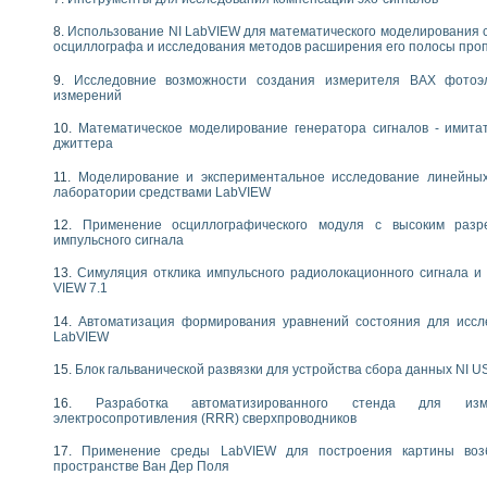
следования течения в расширяющемся канале
Использование NI LabVIEW для математического моделирования 
ты «Изучение магнитных свойств ферромагнетиков. Петля гистерезиса» с и
осциллографа и исследования методов расширения его полосы про
нов интерфейсов обмена по протоколам RS232 и GPIB / имитатор оконечного
Исследовние возможности создания измерителя ВАХ фотоэ
измерений
учение адиабатического расширения газов
ктрических переходных характеристик асинхронных двигателей при пуске
Математическое моделирование генератора сигналов - имита
аботки результатов измерительного экспримента
джиттера
азменных измерений с помощью LabVIEW
Моделирование и экспериментальное исследование линейны
мплекс. Назначение. Состав. Возможности
лаборатории средствами LabVIEW
NATIONAL INSTRUMENTS для создания систем автоматизированного лаборат
альный и корреляционный анализ"
Применение осциллографического модуля с высоким раз
импульсного сигнала
ания принципа действия универсального цифрового вольтметра
е обеспечение учебных лабораторных стендов
Симуляция отклика импульсного радиолокационного сигнала и 
практикум для изучения технологии выращивания полупроводниковых и опти
VIEW 7.1
 средствами LabVIEW
Автоматизация формирования уравнений состояния для иссл
плекс для исследования АЧХ и ФЧХ активных фильтров
LabVIEW
ционный лабораторный практикум по курсу «радиотехнические цепи и сигна
реставрации одномерных сигналов на основе алгоритма полигармонической 
Блок гальванической развязки для устройства сбора данных NI U
NATIONAL INSTRUMENTS в операционной системе LINUX
Разработка автоматизированного стенда для изме
горитма полигармонической экстраполяции в среде LabVIEW
электросопротивления (RRR) сверхпроводников
ания принципа действия универсального цифрового вольтметра
ржки принимаемых решений в среде LabVIEW
Применение среды LabVIEW для построения картины воз
пространстве Ван Дер Поля
 «Моделирование систем» и «Автоматизация проектирования систем и средс