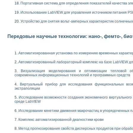
следования электрических характеристик газоразрядных и люминесцентных 
Портативная система для определения показателей качества эл
по информационно-измерительным системам (ИИС)
тотных характеристик на основе использования звуковой карты ПК
Использование LabVIEW для управления источником питания P
 основам теории Коммутации
Устройство для снятия вольт-амперных характеристик солнечны
бораторной работы «Имитационное моделирование погрешностей канала из
электротехнике в среде LabVIEW
х национального проекта «Образование» технологий NATIONAL INSTRUMENTS 
Передовые научные технологии: нано-, фемто-, би
ти решателей обыкновенных дифференциальных уравнений инструментальн
абораторных практикумов на кафедре информационных систем МИРЭА
ва образования и подготовки преподавателей для работы в ИКТ насыщенно
Автоматизированная установка по измерению временных характе
рного практикума по электронике кафедры информационных систем МИРЭА
Автоматизированный лабораторный комплекс на базе LabVIEW дл
оратории по электротехнике в среде MULTISIM
итмы частотного анализа для LabWindows/CVI и LabVIEW
Визуализация моделирования и оптимизации тепловой о
центра «Технологии NATIONAL INSTRUMENTS» в ростовском колледже связи 
современных информационных технологий и программных средств
ой программе «Прикладная физика и физическая информатика» инновационно
Виртуальный прибор для исследования функциональных возм
елей постоянного тока
экстраполяции
формирования электромагнитного поля для испытаний изделий авионики
 курсу ИИС на базе оборудования NI CompactDAQ
Исследование возможности создания экономичного виртуального
среде LabVIEW
ституты
Исследование кинетики движения макрочастиц в упорядоченных 
Комплекс автоматизированной диагностики крови
Метод прогнозирования свойств дисперсных продуктов при обра