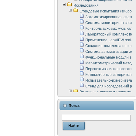
Исследования
Стендовые испытания (виброакус
Автоматизированная систем
Система мониторинга состоян
Контроль духовых музыкаль
Лабораторный комплекс по 
Применение LabVIEW real-ti
Создание комплекса по изме
Система автоматизации эксп
Функциональные модули в ст
Магнитометрический метод 
Перспективы использования
Компьютерные измерительны
Испытательно-измерительны
Стенд для исследований раб
Радиоэлектроника и телекомму
LabVIEW в расчетах радиол
Аппаратно-программный ком
Поиск
Виртуальный лабораторный 
Измерение шумовых параме
Измерительный преобразова
Инструменты для исследова
Инструменты для исследова