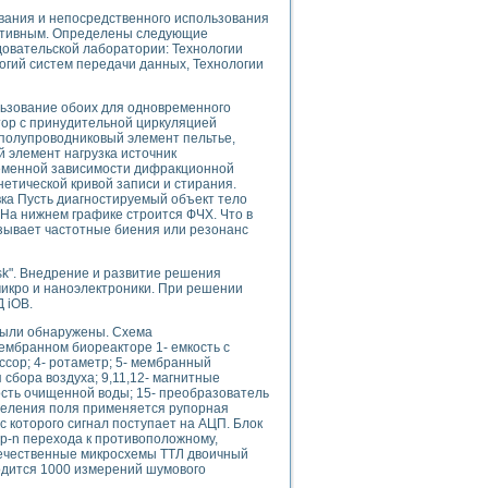
ования и непосредственного использования
ективным. Определены следующие
овательской лаборатории: Технологии
огий систем передачи данных, Технологии
uments
льзование обоих для одновременного
тор с принудительной циркуляцией
полупроводниковый элемент пельтье,
 систем управления электрооборудованием на электроподвижном составе (Э
 элемент нагрузка источник
ременной зависимости дифракционной
етической кривой записи и стирания.
а Пусть диагностируемый объект тело
 На нижнем графике строится ФЧХ. Что в
зывает частотные биения или резонанс
 эмиссии
k". Внедрение и развитие решения
икро и наноэлектроники. При решении
ристик и параметров силовых полупроводниковых приборов
 iOB.
 были обнаружены. Схема
мбранном биореакторе 1- емкость с
ссор; 4- ротаметр; 5- мембранный
 сбора воздуха; 9,11,12- магнитные
ость очищенной воды; 15- преобразователь
деления поля применяется рупорная
едств NATIONAL INSTRUMENTS
с которого сигнал поступает на АЦП. Блок
р-n перехода к противоположному,
отечественные микросхемы ТТЛ двоичный
одится 1000 измерений шумового