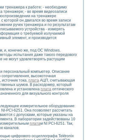
ого осциллографа и исследования методов расширения его полосы пропуска
ки тренажера к работе: - необходимо
рений
на тренажере; - во время видеозаписи
життера
 воспроизведении на тренажере
боратории средствами LabVIEW
 с которой он двигался во время записи
ложении ручек тренажера и по результатам
ого сигнала
писываемого устройства - измерять
IEW 7.1
информация о требуемой излучаемой
тивный элемент, и производится
abVIEW
ния (RRR) сверхпроводников
 и, конечно же, под ОС Windows.
методы испытания даже такого передового
нстве Ван Дер Поля
е не могут удовлетворять растущим
 и персональный компьютер. Описание
о сопротивления, высокоточная
 источник тока,
плата
АЦП, считывающая
ственных шумов. В расходомер, который
товлена и установлена
плата
оптического
азначенного для визуального контроля
нных информационных технологий и программных средств
страполяции
 следующее измерительное оборудование:
 в среде LabVIEW
 NI-PCI-6251. Она позволяет рассчитать
аются с допусками, которые указаны на
имента. В лаборатории задействованы 10
м измерительным
плата
м Nl PCI-6251. Так,
ю каналов.
ощью цифрового осциллографа Tektronix
амоорганизованная критичность