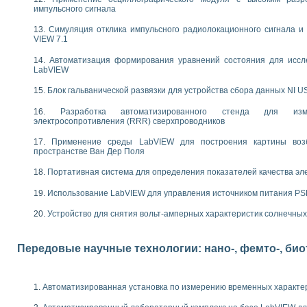
следования электрических характеристик газоразрядных и люминесцентных 
импульсного сигнала
по информационно-измерительным системам (ИИС)
тотных характеристик на основе использования звуковой карты ПК
Симуляция отклика импульсного радиолокационного сигнала и 
VIEW 7.1
 основам теории Коммутации
бораторной работы «Имитационное моделирование погрешностей канала из
Автоматизация формирования уравнений состояния для иссл
электротехнике в среде LabVIEW
LabVIEW
х национального проекта «Образование» технологий NATIONAL INSTRUMENTS 
Блок гальванической развязки для устройства сбора данных NI U
ти решателей обыкновенных дифференциальных уравнений инструментальн
абораторных практикумов на кафедре информационных систем МИРЭА
Разработка автоматизированного стенда для изме
ва образования и подготовки преподавателей для работы в ИКТ насыщенно
электросопротивления (RRR) сверхпроводников
рного практикума по электронике кафедры информационных систем МИРЭА
Применение среды LabVIEW для построения картины воз
оратории по электротехнике в среде MULTISIM
пространстве Ван Дер Поля
итмы частотного анализа для LabWindows/CVI и LabVIEW
центра «Технологии NATIONAL INSTRUMENTS» в ростовском колледже связи 
Портативная система для определения показателей качества эл
ой программе «Прикладная физика и физическая информатика» инновационно
Использование LabVIEW для управления источником питания P
елей постоянного тока
формирования электромагнитного поля для испытаний изделий авионики
Устройство для снятия вольт-амперных характеристик солнечны
 курсу ИИС на базе оборудования NI CompactDAQ
Передовые научные технологии: нано-, фемто-, би
ституты
Автоматизированная установка по измерению временных характе