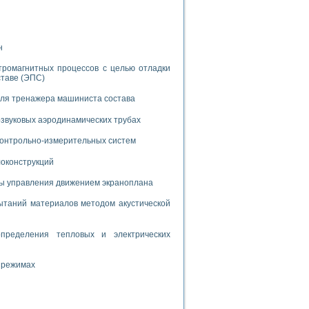
дств с использованием языка программирования LabVIEW
н
W для моделирования типовых химико-технологических процессов
тромагнитных процессов с целью отладки
 исследования средств измерения температуры
ставе (ЭПС)
для тренажера машиниста состава
ированного карбида кремния (A-SIC:H)
звуковых аэродинамических трубах
агрузок
 контрольно-измерительных систем
локонструкций
мы управления движением экраноплана
ммы направленности
таний материалов методом акустической
 пищевой инженерии
пределения тепловых и электрических
жах
неров-неэлектриков
орных комплексов» на основе Multisim
 режимах
чин