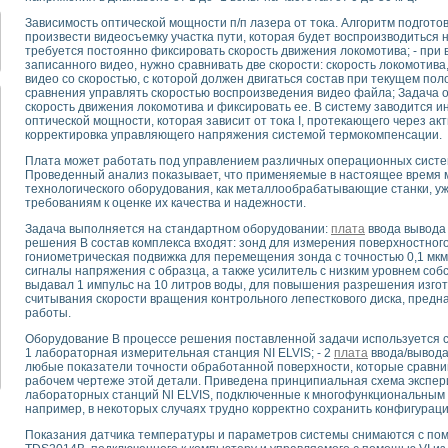
для математического моделирования сверхширокополосного стробоскопическ
Зависимость оптической мощности п/п лазера от тока. Алгоритм подготов
оздания измерителя ВАХ фотоэлементов на базе виртуальных средств изме
произвести видеосъемку участка пути, которая будет воспроизводиться 
ие генератора сигналов - имитатора джиттера и измерителя параметров д
требуется постоянно фиксировать скорость движения локомотива; - при
нтальное исследование линейных антенн и антенных решеток в учебной ла
записанного видео, нужно сравнивать две скорости: скорость локомотива,
видео со скоростью, с которой должен двигаться состав при текущем по
ского модуля с высоким разрешением для создания SPICE- модели импульсн
сравнения управлять скоростью воспроизведения видео файла; Задача о
ого радиолокационного сигнала и его FFT анализ в программной среде Lab V
скорость движения локомотива и фиксировать ее. В систему заводится 
оптической мощности, которая зависит от тока I, протекающего через ак
я уравнений состояния для исследования переходных процессов в среде L
корректировка управляющего напряжения системой термокомпенсации.
ки для устройства сбора данных NI USB-6009
ного стенда для измерения относительного остаточного электросопротивле
Плата может работать под управлением различных операционных систем,
Проведенный анализ показывает, что применяемые в настоящее время 
для построения картины возбуждения комбинационных колебаний в простра
технологического оборудования, как металлообрабатывающие станки, уж
ределения показателей качества электрической энергии
требованиям к оценке их качества и надежности.
 управления источником питания PSP 2010 фирмы GW INSTEK
Задача выполняется на стандартном оборудовании:
плата
ввода вывода
т-амперных характеристик солнечных модулей на базе USB-6008
решения В состав комплекса входят: зонд для измерения поверхностног
 нано-, фемто-, биотехнологии и мехатроника
гониометрическая подвижка для перемещения зонда с точностью 0,1 мкм,
сигналы напряжения с образца, а также усилитель с низким уровнем соб
вка по измерению временных характеристик реверсивных сред
выдавал 1 импульс на 10 литров воды, для повышения разрешения изго
торный комплекс на базе LabVIEW для исследования наноструктур
считывания скорости вращения контрольного лепесткового диска, предн
я и оптимизации тепловой обработки биопродуктов с применением совреме
работы.
следования функциональных возможностей алгоритма полигармонической эк
Оборудование В процессе решения поставленной задачи используется
оздания экономичного виртуального полярографа на основе платы USB 6008
1 лабораторная измерительная станция NI ELVIS; - 2
плата
ввода/вывода
любые показатели точности обработанной поверхности, которые сравнив
жения макрочастиц в упорядоченных плазменно-пылевых структурах
рабочем чертеже этой детали. Приведена принципиальная схема экспер
й диагностики крови
лабораторных станций Nl ELVIS, подключенные к многофункциональны
йств дисперсных продуктов при обработке возмущениями давления
например, в некоторых случаях трудно корректно сохранить конфигураци
ния сверхпроводящим соленоидом с биквадрантным источником тока
Показания датчика температуры и параметров системы снимаются с пом
 курсе экспериментальной физики на примере выдающихся экспериментов: с