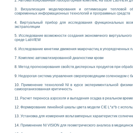
Автоматизированный лабораторный комплекс на базе LabVIEW дл
Визуализация моделирования и оптимизации тепловой о
современных информационных технологий и программных средств
Виртуальный прибор для исследования функциональных возм
экстраполяции
Исследование возможности создания экономичного виртуального
среде LabVIEW
Исследование кинетики движения макрочастиц в упорядоченных 
Комплекс автоматизированной диагностики крови
Метод прогнозирования свойств дисперсных продуктов при обра
Недорогая система управления сверхпроводящим соленоидом с б
Применение технологий NI в курсе экспериментальной физик
самоорганизованная критичность
Расчет переноса аэрозоля и выпадения осадка в реальном врем
Формирование линейной шкалы цвета модели CIE L*a*b с испол
Установка для измерения вольтамперных характеристик солнечн
Применение NI VISION для геометрического анализа в медицинск