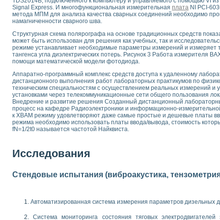
TDS2014B, подключенного к компьютеру и управляемого с помощью VI и
Signal Express. И многофункциональная измерительная
плата
NI PCI-60
 выпадения осадка в реальном времени
метода МПМ для анализа качества сварных соединений необходимо про
лы цвета модели CIE L*a*b с использованием LabVIEW
намагниченности сварного шва.
льтамперных характеристик солнечных элементов и модулей
Структурная схема полярографа на основе традиционных средств показ
еометрического анализа в медицинской эндоскопии
может быть использован для решения как учебных, так и исследователь
билизации
режиме устанавливает необходимые параметры измерений и измеряет т
ощью программно - аппаратного комплекса NI - Motion
тангенса угла диэлектрических потерь. Рисунок 3 Работа измерителя В
помощи математической модели фотодиода.
плывающих газовых пузырьков по данным эхолокационного зондирования с 
онным тиристорным электроприводом
Аппаратно-программный комплекс средств доступа к удаленному лабор
дистанционного выполнения работ лабораторных практикумов по физик
техническим специальностям с осуществлением реальных измерений и
AL INSTRUMENTS для автоматизации процесса очистки сточных вод в мемб
установками через телекоммуникационные сети общего пользования лок
нного стенда для исследования плазменных процессов синтеза нанопорошко
Внедрение и развитие решения Созданный дистанционный лабораторны
процесс на кафедре Радиоэлектроники и информационно-измерительной
рентгеновской диагностики плазмы
к ХВАМ режиму удовлетворяют даже самые простые и дешевые платы вв
электронные дифракционные датчики малых перемещений и колебаний
режима необходимо использовать платы ввода/вывода, стоимость которы
электрических свойств сегнетоэлектриков методом тепловых шумов
fN=1/2t0 называется частотой Найквиста.
ждения и развития дефектов в растущем монокристалле карбида кремния на
й импедансный томограф на базе платы сбора данных PCI 6052E
Исследования
характеризации механических свойств материалов в наношкале
овании металлообрабатывающих станков
Стендовые испытания (виброакустика, тензометрия и
ких процессов получения дисперсных продуктов на основе виртуальных при
ческого зрения для контроля образцов
Автоматизированная система измерения параметров дизельных д
ных переходных процессов при коротких замыканиях в узлах электрических н
зработке обучающих информационных систем и тренажеров для персонала 
Система мониторинга состояния тяговых электродвигателей э