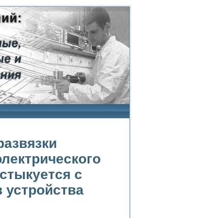
развязки
электрического
 стыкуется с
 устройства