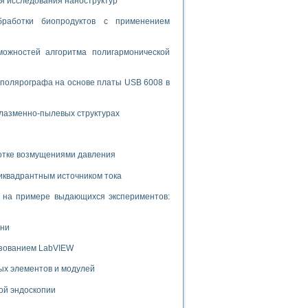
я исследования наноструктур
бработки биопродуктов с применением
ожностей алгоритма полигармонической
 полярографа на основе платы USB 6008 в
плазменно-пылевых структурах
ботке возмущениями давления
иквадрантным источником тока
и на примере выдающихся экспериментов:
ени
ьзованием LabVIEW
ых элементов и модулей
ой эндоскопии