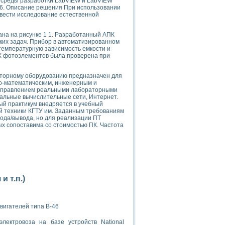
з среды разработки LabVIEW и LabVIEW
36. Описание решения При использовании
вести исследование естественной
ана на рисунке 1 1. Разработанный АПК
ских задач. Прибор в автоматизированном
емпературную зависимость емкости и
АХ фотоэлементов была проверена при
применением технологии виртуальных приборов
аторному оборудованию предназначен для
о-математическим, инженерным и
 управлением реальными лабораторными
ранном биореакторе
альные вычислительные сети, Интернет.
в
й практикум внедряется в учебный
 техники КГТУ им. Заданным требованиям
ода/вывода, но для реализации ПТ
х сопоставима со стоимостью ПК. Частота
 основе акустической эмиссии и лазерной интерферометрии
 т.п.)
боров
вигателей типа В-46
агрузок
химических предприятий
лектровоза на базе устройств National