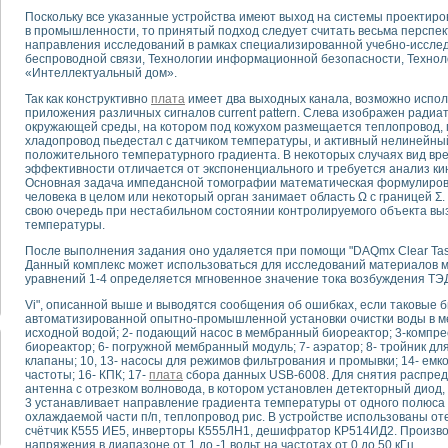
Поскольку все указанные устройства имеют выход на системы проектир
в промышленности, то принятый подход следует считать весьма персп
тика, тензометрия и т.п.)
направления исследований в рамках специализированной учебно-исслед
а измерения параметров дизельных двигателей типа В-46
беспроводной связи, Технологии информационной безопасности, Технол
«Интеллектуальный дом».
ия тяговых электродвигателей электровоза на базе устройств National Instr
ных инструментов
Так как конструктивно
плата
имеет два выходных канала, возможно испо
приложения различных сигналов current pattern. Слева изображен радиа
исследованию элементной базы машин
окружающей среды, на котором под кожухом размещается теплопровод, 
me module для моделирования электромагнитных процессов с целью отладки
хладопровод пьедестал с датчиком температуры, и активный нелинейный
рению скорости подвижного состава для тренажера машиниста состава
положительного температурного градиента. В некоторых случаях вид в
эффективности отличается от экспоненциального и требуется анализ кин
ериментальных исследований в гиперзвуковых аэродинамических трубах
Основная задача импедансной томографии математическая формулировк
андарте Nl SCXI для ультразвуковых контрольно-измерительных систем
человека в целом или некоторый орган занимает область Ω с границей Σ.
в дефектоскопии сварных швов металлоконструкций
свою очередь при нестабильном состоянии контролируемого объекта вы
температуры.
 машинного зрения в составе системы управления движением экраноплана
е системы для лабораторных испытаний материалов методом акустической
После выполнения задания оно удаляется при помощи "DAQmx Clear Tas
Данный комплекс может использоваться для исследований материалов м
й комплекс аппаратуры для определения тепловых и электрических характе
уравнений 1-4 определяется мгновенное значение тока возбуждения ТЭД
очих процессов ДВС в динамических режимах
никации
Vi", описанной выше и выводятся сообщения об ошибках, если таковые
автоматизированной опытно-промышленной установки очистки воды в ме
иний систем передачи данных
исходной водой; 2- подающий насос в мембранный биореактор; 3-компре
плекс для исследования АЧХ и ФЧХ активных фильтров
биореактор; 6- погружной мембранный модуль; 7- аэратор; 8- тройник для
стенд для исследования параметров двухполюсников резонансным методом
клапаны; 10, 13- насосы для режимов фильтрования и промывки; 14- емк
частоты; 16- КПК; 17-
плата
сбора данных USB-6008. Для снятия распре
тров операционных усилителей с применением аппаратно-программных ср
антенна с отрезком волновода, в котором установлен детекторный диод, 
тель на основе цифровой обработки выборок мгновенных значений
3 устанавливает направление градиента температуры от одного полюса 
охлаждаемой части п/п, теплопровод рис. В устройстве использованы 
ния выравнивания электрических каналов
счётчик К555 ИЕ5, инверторы К555ЛН1, дешифратор КР514ИД2. Произв
ния компенсации эхо-сигналов
напряжения в диапазоне от 1 до -1 вольт на частотах от 0 до 50 кГц.