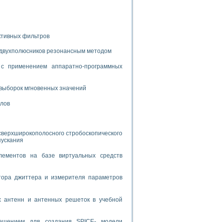
спользованием графической среды программирования LabVIEW
 устройства по интерфейсу RS232
ктивных фильтров
 двухполюсников резонансным методом
с применением аппаратно-программных
выборок мгновенных значений
орного практикума
алов
ческих монокристаллов
сверхширокополосного стробоскопического
пускания
лементов на базе виртуальных средств
лы»
экстраполяции
тора джиттера и измерителя параметров
х антенн и антенных решеток в учебной
тв управления»
решением для создания SPICE- модели