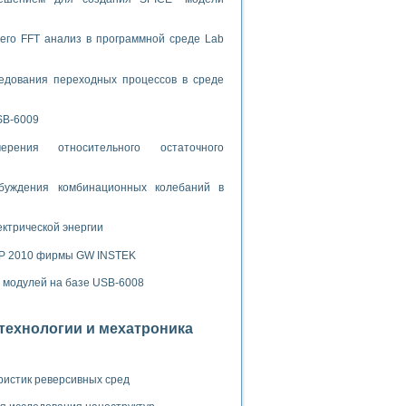
ламп
его FFT анализ в программной среде Lab
мерения температуры» в среде LabVIEW
едования переходных процессов в среде
в Нижегородском госуниверситете им. Н.И. Лобачевского
SB-6009
ых систем моделирования
рения относительного остаточного
й среде
буждения комбинационных колебаний в
и информатики
ектрической энергии
го образовательного проекта РУДН
SP 2010 фирмы GW INSTEK
х модулей на базе USB-6008
отехнологии и мехатроника
ристик реверсивных сред