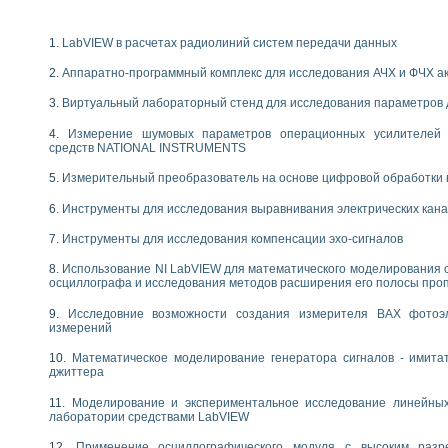
следования течения в расширяющемся канале
ты «Изучение магнитных свойств ферромагнетиков. Петля гистерезиса» с и
LabVIEW в расчетах радиолиний систем передачи данных
нов интерфейсов обмена по протоколам RS232 и GPIB / имитатор оконечного
Аппаратно-программный комплекс для исследования АЧХ и ФЧХ а
учение адиабатического расширения газов
Виртуальный лабораторный стенд для исследования параметров
ктрических переходных характеристик асинхронных двигателей при пуске
аботки результатов измерительного экспримента
Измерение шумовых параметров операционных усилителей 
азменных измерений с помощью LabVIEW
средств NATIONAL INSTRUMENTS
мплекс. Назначение. Состав. Возможности
Измерительный преобразователь на основе цифровой обработки 
NATIONAL INSTRUMENTS для создания систем автоматизированного лаборат
альный и корреляционный анализ"
Инструменты для исследования выравнивания электрических кан
ания принципа действия универсального цифрового вольтметра
Инструменты для исследования компенсации эхо-сигналов
е обеспечение учебных лабораторных стендов
практикум для изучения технологии выращивания полупроводниковых и опти
Использование NI LabVIEW для математического моделирования 
 средствами LabVIEW
осциллографа и исследования методов расширения его полосы про
плекс для исследования АЧХ и ФЧХ активных фильтров
Исследовние возможности создания измерителя ВАХ фотоэ
ционный лабораторный практикум по курсу «радиотехнические цепи и сигна
измерений
реставрации одномерных сигналов на основе алгоритма полигармонической 
NATIONAL INSTRUMENTS в операционной системе LINUX
Математическое моделирование генератора сигналов - имита
джиттера
горитма полигармонической экстраполяции в среде LabVIEW
ания принципа действия универсального цифрового вольтметра
Моделирование и экспериментальное исследование линейны
ржки принимаемых решений в среде LabVIEW
лаборатории средствами LabVIEW
 «Моделирование систем» и «Автоматизация проектирования систем и средс
Применение осциллографического модуля с высоким раз