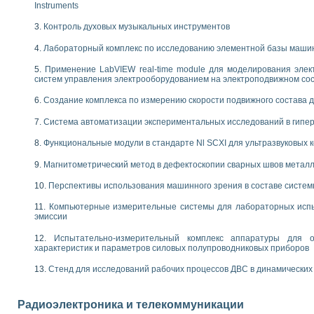
енажеров путем моделирования технологических процессов пищевых произво
Instruments
изации и защиты ускорителя ЛУЭ-200
Контроль духовых музыкальных инструментов
равления процессом цементирования нефтегазовых скважин
азовой среды специальной барокамеры
Лабораторный комплекс по исследованию элементной базы маши
еспечения с использованием среды графического программирования LabVIE
Применение LabVIEW real-time module для моделирования элек
NATIONAL INSTRUMENTS при разработке автоматизированного комплекса для
систем управления электрооборудованием на электроподвижном со
енной термотрансферной маркировки изделий
ких исследований на базе LabVIEW
Создание комплекса по измерению скорости подвижного состава 
танса для исследова¬ния электрофизических свойств аморфного гидрогениз
Система автоматизации экспериментальных исследований в гипер
ных переходных процессов при коротких замыканиях в узлах электрических н
ктрических переходных характеристик асинхронных двигателей при пуске
Функциональные модули в стандарте Nl SCXI для ультразвуковых
арных швов на базе технологий фирмы NATIONAL INSTRUMENTS
применением неиндустриальных камер в производственных условиях
Магнитометрический метод в дефектоскопии сварных швов метал
и эффективности систем управления в интегрированных средах
Перспективы использования машинного зрения в составе систе
ебные стенды
го стенда по измерению профиля зеркальной антенны и построению диагра
Компьютерные измерительные системы для лабораторных испы
торные комплексы для вузов, осуществляющих подготовку специалистов по
эмиссии
следования нелинейных резистивных цепей
Испытательно-измерительный комплекс аппаратуры для о
приборов в процесе изучения специальных дисциплин в технических коллед
характеристик и параметров силовых полупроводниковых приборов
LECTRONICS WORKBENCH-MULTISIM для электротехнической подготовки инже
 дисциплине «Цифровые вычислительные устройства и микропроцессоры приб
Стенд для исследований рабочих процессов ДВС в динамических
 ИНС на основе LabVIEW
 основам теории коммутации
Радиоэлектроника и телекоммуникации
IEW для создания лабораторного практикума по измерениям магнитных вели