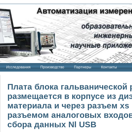
Исследования
Производство
Партнеры
Контакты
Плата блока гальванической 
размещается в корпусе из ди
материала и через разъем xs
тенд "Сигнал-USB"
 терапии Интроскан
разъемом аналоговых входов
ерительная система
сбора данных Nl USB
Сигнал-USB"
товой терапии серии СКАН