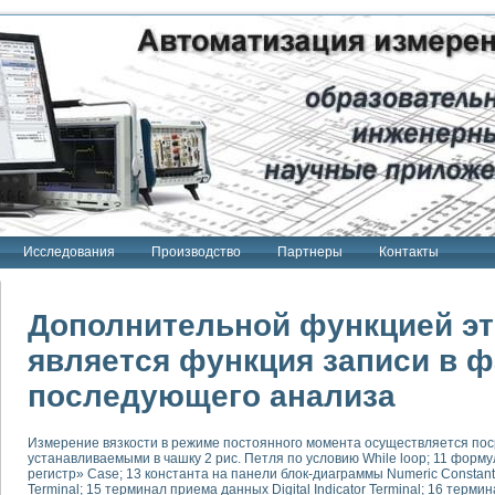
Исследования
Производство
Партнеры
Контакты
Дополнительной функцией эт
является функция записи в 
последующего анализа
тенд "Сигнал-USB"
 терапии Интроскан
Измерение вязкости в режиме постоянного момента осуществляется пос
ерительная система
устанавливаемыми в чашку 2 рис. Петля по условию While loop; 11 форм
Сигнал-USB"
регистр» Case; 13 константа на панели блок-диаграммы Numeric Constan
Terminal; 15 терминал приема данных Digital Indicator Terminal; 16 терми
товой терапии серии СКАН