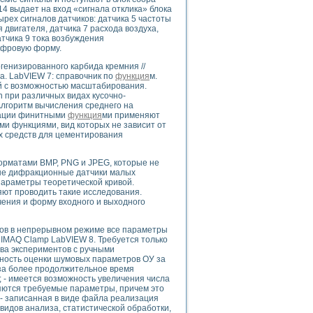
ого осциллографа и исследования методов расширения его полосы пропуска
4 выдает на вход «сигнала отклика» блока
рений
ех сигналов датчиков: датчика 5 частоты
 двигателя, датчика 7 расхода воздуха,
життера
датчика 9 тока возбуждения
боратории средствами LabVIEW
ифровую форму.
ого сигнала
генизированного карбида кремния //
IEW 7.1
а. LabVIEW 7: справочник по
функция
м.
abVIEW
ий с возможностью масштабирования.
n при различных видах кусочно-
горитм вычисления среднего на
ния (RRR) сверхпроводников
имации финитными
функция
ми применяют
нстве Ван Дер Поля
 функциями, вид которых не зависит от
х средств для цементирования
форматами BMP, PNG и JPEG, которые не
ые дифракционные датчики малых
араметры теоретической кривой.
ют проводить такие исследования.
ения и форму входного и выходного
нных информационных технологий и программных средств
сов в непрерывном режиме все параметры
страполяции
IMAQ Clamp LabVIEW 8. Требуется только
 в среде LabVIEW
ва экспериментов с ручными
ность оценки шумовых параметров ОУ за
за более продолжительное время
- имеется возможность увеличения числа
яются требуемые параметры, причем это
- записанная в виде файла реализация
видов анализа, статистической обработки,
амоорганизованная критичность