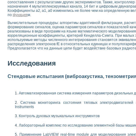
сопоставления с результатами других экспериментов. Также, контролле
 выпадения осадка в реальном времени
назначения 4 мультиплексируемых канала, 14 бит и цифровым двунапра
лы цвета модели CIE L*a*b с использованием LabVIEW
Коэффициенты a2, a1, a0 изменились не более чем на определенную вел
по
функция
м.
льтамперных характеристик солнечных элементов и модулей
еометрического анализа в медицинской эндоскопии
Вычислительные процедуры: алгоритмы адаптивной фильтрации, расчет 
формирование сигналов, оценка параметров сигналов и показателей ка
билизации
реализованы в виде программ на языке математического моделирования
ощью программно - аппаратного комплекса NI - Motion
корреляционные коэффициенты, критерий Кенделла-Симта. При малых зн
плывающих газовых пузырьков по данным эхолокационного зондирования с 
используемые методы численного интегрирования становятся эквивале
распределения электронов fE в относительных единицах и полулогарифм
онным тиристорным электроприводом
Предполагается что на данные цепи будет воздействие базовых радиоте
AL INSTRUMENTS для автоматизации процесса очистки сточных вод в мемб
Исследования
нного стенда для исследования плазменных процессов синтеза нанопорошко
рентгеновской диагностики плазмы
электронные дифракционные датчики малых перемещений и колебаний
Стендовые испытания (виброакустика, тензометрия и
электрических свойств сегнетоэлектриков методом тепловых шумов
ждения и развития дефектов в растущем монокристалле карбида кремния на
й импедансный томограф на базе платы сбора данных PCI 6052E
Автоматизированная система измерения параметров дизельных д
характеризации механических свойств материалов в наношкале
Система мониторинга состояния тяговых электродвигателей э
овании металлообрабатывающих станков
Instruments
ких процессов получения дисперсных продуктов на основе виртуальных при
Контроль духовых музыкальных инструментов
ческого зрения для контроля образцов
Лабораторный комплекс по исследованию элементной базы маши
ных переходных процессов при коротких замыканиях в узлах электрических н
зработке обучающих информационных систем и тренажеров для персонала 
Применение LabVIEW real-time module для моделирования элек