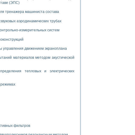
дств с использованием языка программирования LabVIEW
ставе (ЭПС)
для тренажера машиниста состава
звуковых аэродинамических трубах
W для моделирования типовых химико-технологических процессов
 исследования средств измерения температуры
 контрольно-измерительных систем
локонструкций
ированного карбида кремния (A-SIC:H)
мы управления движением экраноплана
агрузок
таний материалов методом акустической
пределения тепловых и электрических
 режимах
ммы направленности
 пищевой инженерии
жах
неров-неэлектриков
орных комплексов» на основе Multisim
ктивных фильтров
чин
 двухполюсников резонансным методом