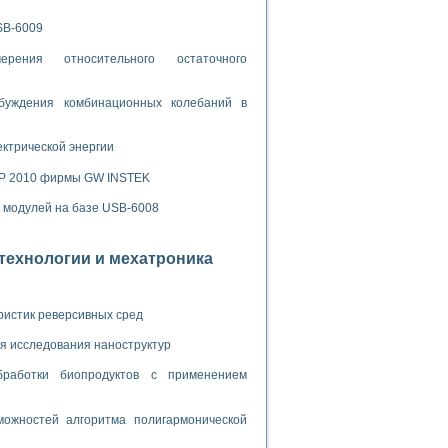
ламп
SB-6009
рения относительного остаточного
мерения температуры» в среде LabVIEW
буждения комбинационных колебаний в
в Нижегородском госуниверситете им. Н.И. Лобачевского
ых систем моделирования
ектрической энергии
й среде
SP 2010 фирмы GW INSTEK
х модулей на базе USB-6008
и информатики
отехнологии и мехатроника
го образовательного проекта РУДН
ристик реверсивных сред
я исследования наноструктур
бработки биопродуктов с применением
ожностей алгоритма полигармонической