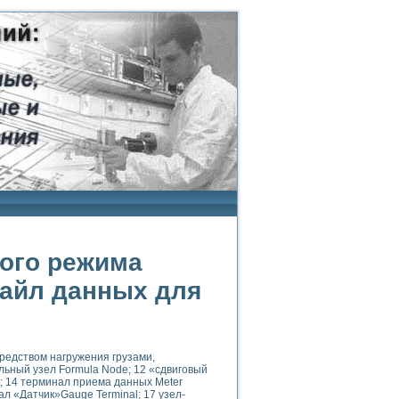
ого режима
файл данных для
редством нагружения грузами,
ульный узел Formula Node; 12 «сдвиговый
t; 14 терминал приема данных Meter
нал «Датчик»Gauge Terminal; 17 узел-