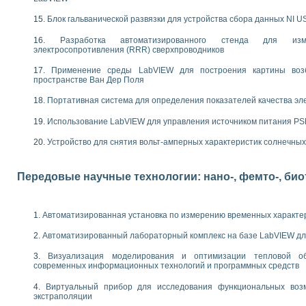
следования электрических характеристик газоразрядных и люминесцентных 
по информационно-измерительным системам (ИИС)
Блок гальванической развязки для устройства сбора данных NI U
тотных характеристик на основе использования звуковой карты ПК
 основам теории Коммутации
Разработка автоматизированного стенда для изме
электросопротивления (RRR) сверхпроводников
бораторной работы «Имитационное моделирование погрешностей канала из
электротехнике в среде LabVIEW
Применение среды LabVIEW для построения картины воз
х национального проекта «Образование» технологий NATIONAL INSTRUMENTS 
пространстве Ван Дер Поля
ти решателей обыкновенных дифференциальных уравнений инструментальн
Портативная система для определения показателей качества эл
абораторных практикумов на кафедре информационных систем МИРЭА
ва образования и подготовки преподавателей для работы в ИКТ насыщенно
Использование LabVIEW для управления источником питания P
рного практикума по электронике кафедры информационных систем МИРЭА
Устройство для снятия вольт-амперных характеристик солнечны
оратории по электротехнике в среде MULTISIM
итмы частотного анализа для LabWindows/CVI и LabVIEW
центра «Технологии NATIONAL INSTRUMENTS» в ростовском колледже связи 
Передовые научные технологии: нано-, фемто-, би
ой программе «Прикладная физика и физическая информатика» инновационно
елей постоянного тока
формирования электромагнитного поля для испытаний изделий авионики
Автоматизированная установка по измерению временных характе
 курсу ИИС на базе оборудования NI CompactDAQ
Автоматизированный лабораторный комплекс на базе LabVIEW дл
ституты
Визуализация моделирования и оптимизации тепловой о
современных информационных технологий и программных средств
Виртуальный прибор для исследования функциональных возм
экстраполяции