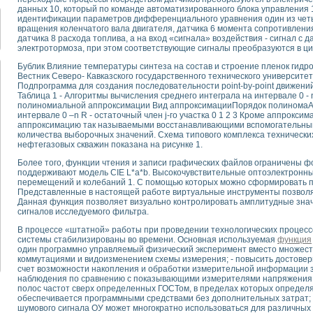
для математического моделирования сверхширокополосного стробоскопическ
данных 10, который по команде автоматизированного блока управления 1
оздания измерителя ВАХ фотоэлементов на базе виртуальных средств изме
идентификации параметров дифференциального уравнения один из четыр
вращения коленчатого вала двигателя, датчика 6 момента сопротивления
ие генератора сигналов - имитатора джиттера и измерителя параметров д
датчика 8 расхода топлива, а на вход «сигнала» воздействия - сигнал с 
нтальное исследование линейных антенн и антенных решеток в учебной ла
электротормоза, при этом соответствующие сигналы преобразуются в ц
ского модуля с высоким разрешением для создания SPICE- модели импульсн
Бублик Влияние температуры синтеза на состав и строение пленок гидро
ого радиолокационного сигнала и его FFT анализ в программной среде Lab V
Вестник Северо- Кавказского государственного технического университет
я уравнений состояния для исследования переходных процессов в среде L
Подпрограмма для создания последовательности point-by-point движен
Таблица 1 - Алгоритмы вычисления среднего интеграла на интервале 0 - 
ки для устройства сбора данных NI USB-6009
полиномиальной аппроксимации Вид аппроксимацииПорядок полиномаАл
ного стенда для измерения относительного остаточного электросопротивле
интервале 0 –n R - остаточный член j-го участка 0 1 2 3 Кроме аппрокс
для построения картины возбуждения комбинационных колебаний в простра
аппроксимацию так называемыми восстанавливающими вспомогательными
количества выборочных значений. Схема типового комплекса технически
ределения показателей качества электрической энергии
нефтегазовых скважин показана на рисунке 1.
 управления источником питания PSP 2010 фирмы GW INSTEK
Более того, функции чтения и записи графических файлов ограничены 
т-амперных характеристик солнечных модулей на базе USB-6008
поддерживают модель CIE L*a*b. Высокочувствительные оптоэлектронн
 нано-, фемто-, биотехнологии и мехатроника
перемещений и колебаний 1. С помощью которых можно сформировать п
вка по измерению временных характеристик реверсивных сред
Представленные в настоящей работе виртуальные инструменты позволя
Данная функция позволяет визуально контролировать амплитудные знач
торный комплекс на базе LabVIEW для исследования наноструктур
сигналов исследуемого фильтра.
я и оптимизации тепловой обработки биопродуктов с применением совреме
В процессе «штатной» работы при проведении технологических процес
следования функциональных возможностей алгоритма полигармонической эк
системы стабилизированы во времени. Основная используемая
функция
оздания экономичного виртуального полярографа на основе платы USB 6008
один программно управляемый физический эксперимент вместо множест
жения макрочастиц в упорядоченных плазменно-пылевых структурах
коммутациями и видоизменением схемы измерения; - повысить достовер
счет возможности накопления и обработки измерительной информации 
й диагностики крови
наблюдения по сравнению с показывающими измерителями напряжения; 
йств дисперсных продуктов при обработке возмущениями давления
полос частот сверх определенных ГОСТом, в пределах которых определ
ния сверхпроводящим соленоидом с биквадрантным источником тока
обеспечивается программными средствами без дополнительных затрат; 
шумового сигнала ОУ может многократно использоваться для различных 
 курсе экспериментальной физики на примере выдающихся экспериментов: с