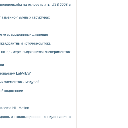
 полярографа на основе платы USB 6008 в
плазменно-пылевых структурах
ботке возмущениями давления
иквадрантным источником тока
и на примере выдающихся экспериментов:
ени
ьзованием LabVIEW
ых элементов и модулей
ой эндоскопии
лекса NI - Motion
данным эхолокационного зондирования с