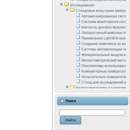
Исследования
Стендовые испытания (виброакус
Автоматизированная систем
Система мониторинга состоян
Контроль духовых музыкаль
Лабораторный комплекс по 
Применение LabVIEW real-ti
Создание комплекса по изме
Система автоматизации эксп
Функциональные модули в ст
Магнитометрический метод 
Перспективы использования
Компьютерные измерительны
Испытательно-измерительны
Стенд для исследований раб
Радиоэлектроника и телекомму
LabVIEW в расчетах радиол
Аппаратно-программный ком
Поиск
Виртуальный лабораторный 
Измерение шумовых параме
Измерительный преобразова
Инструменты для исследова
Инструменты для исследова