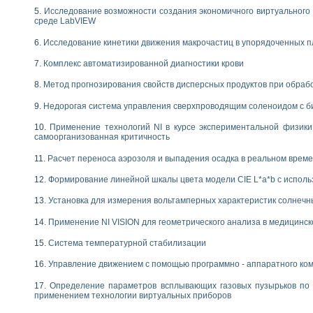
Исследование возможности создания экономичного виртуального
среде LabVIEW
Исследование кинетики движения макрочастиц в упорядоченных 
Комплекс автоматизированной диагностики крови
Метод прогнозирования свойств дисперсных продуктов при обра
Недорогая система управления сверхпроводящим соленоидом с б
Применение технологий NI в курсе экспериментальной физик
самоорганизованная критичность
Расчет переноса аэрозоля и выпадения осадка в реальном врем
Формирование линейной шкалы цвета модели CIE L*a*b с испол
Установка для измерения вольтамперных характеристик солнечн
Применение NI VISION для геометрического анализа в медицинск
Система температурной стабилизации
Управление движением с помощью программно - аппаратного комп
Определение параметров всплывающих газовых пузырьков по 
применением технологии виртуальных приборов