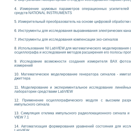
следования течения в расширяющемся канале
Измерение шумовых параметров операционных усилителей 
ты «Изучение магнитных свойств ферромагнетиков. Петля гистерезиса» с и
средств NATIONAL INSTRUMENTS
нов интерфейсов обмена по протоколам RS232 и GPIB / имитатор оконечного
Измерительный преобразователь на основе цифровой обработки 
учение адиабатического расширения газов
Инструменты для исследования выравнивания электрических кан
ктрических переходных характеристик асинхронных двигателей при пуске
аботки результатов измерительного экспримента
Инструменты для исследования компенсации эхо-сигналов
азменных измерений с помощью LabVIEW
мплекс. Назначение. Состав. Возможности
Использование NI LabVIEW для математического моделирования 
осциллографа и исследования методов расширения его полосы про
NATIONAL INSTRUMENTS для создания систем автоматизированного лаборат
альный и корреляционный анализ"
Исследовние возможности создания измерителя ВАХ фотоэ
ания принципа действия универсального цифрового вольтметра
измерений
е обеспечение учебных лабораторных стендов
Математическое моделирование генератора сигналов - имита
практикум для изучения технологии выращивания полупроводниковых и опти
джиттера
 средствами LabVIEW
плекс для исследования АЧХ и ФЧХ активных фильтров
Моделирование и экспериментальное исследование линейны
лаборатории средствами LabVIEW
ционный лабораторный практикум по курсу «радиотехнические цепи и сигна
реставрации одномерных сигналов на основе алгоритма полигармонической 
Применение осциллографического модуля с высоким раз
NATIONAL INSTRUMENTS в операционной системе LINUX
импульсного сигнала
горитма полигармонической экстраполяции в среде LabVIEW
Симуляция отклика импульсного радиолокационного сигнала и 
ания принципа действия универсального цифрового вольтметра
VIEW 7.1
ржки принимаемых решений в среде LabVIEW
 «Моделирование систем» и «Автоматизация проектирования систем и средс
Автоматизация формирования уравнений состояния для иссл
LabVIEW