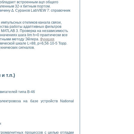
р обладает встроенным ацп общего
вленным 32-х битным портом.
ичину ∆. Суранов LabVIEW 7: справочник
импульсных откликов канала связи,
чества работы адаптивных фильтров
 MATLAB 3. Проверка на независимость
ачениях шага lim h=0 практически все
применением технологии виртуальных приборов
нтными методу Эйлера.
Функция
ической шкале L=88, p=6,56·10-5 Торр.
хнических сигналов.
ранном биореакторе
в
 т.п.)
 основе акустической эмиссии и лазерной интерферометрии
вигателей типа В-46
лектровоза на базе устройств National
боров
н
агрузок
химических предприятий
тромагнитных процессов с целью отладки