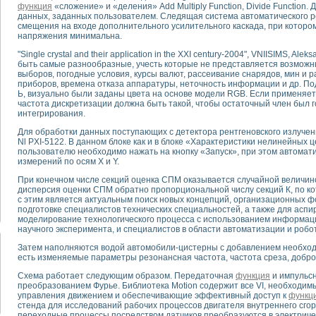
функция
«сложение» и «деления» Add Multiply Function, Divide Function. 
данных, заданных пользователем. Следящая система автоматического р
смещения на входе дополнительного усилительного каскада, при которо
тика, тензометрия и т.п.)
напряжения минимальна.
а измерения параметров дизельных двигателей типа В-46
ия тяговых электродвигателей электровоза на базе устройств National Instr
"Single crystal and their application in the XXI century-2004", VNIISIMS, A
быть самые разнообразные, учесть которые не представляется возможн
ных инструментов
выборов, погодные условия, курсы валют, рассеивание снарядов, мин и 
исследованию элементной базы машин
приборов, времена отказа аппаратуры, неточность информации и др. По
me module для моделирования электромагнитных процессов с целью отладки
Ь, визуально были заданы цвета на основе модели RGB. Если применяе
частота дискретизации должна быть такой, чтобы остаточный член был
рению скорости подвижного состава для тренажера машиниста состава
интегрирования.
ериментальных исследований в гиперзвуковых аэродинамических трубах
Для обработки данных поступающих с детектора рентгеновского излуче
андарте Nl SCXI для ультразвуковых контрольно-измерительных систем
Nl PXI-5122. В данном блоке как и в блоке «Характеристики нелинейных 
в дефектоскопии сварных швов металлоконструкций
пользователю необходимо нажать на кнопку «Запуск», при этом автомат
 машинного зрения в составе системы управления движением экраноплана
измерений по осям X и Y.
е системы для лабораторных испытаний материалов методом акустической
При конечном числе секций оценка СПМ оказывается случайной величин
й комплекс аппаратуры для определения тепловых и электрических характе
дисперсия оценки СПМ обратно пропорциональной числу секций К, по ко
с этим является актуальным поиск новых концепций, организационных ф
очих процессов ДВС в динамических режимах
подготовке специалистов технических специальностей, а также для аспи
никации
моделирование технологического процесса с использованием информац
иний систем передачи данных
научного эксперимента, и специалистов в области автоматизации и робо
плекс для исследования АЧХ и ФЧХ активных фильтров
Затем наполняются водой автомобили-цистерны с добавлением необход
стенд для исследования параметров двухполюсников резонансным методом
есть изменяемые параметры резонансная частота, частота среза, доброт
тров операционных усилителей с применением аппаратно-программных ср
Схема работает следующим образом. Передаточная
функция
и импульсн
тель на основе цифровой обработки выборок мгновенных значений
преобразованием Фурье. Библиотека Motion содержит все VI, необходим
ния выравнивания электрических каналов
управления движением и обеспечивающие эффективный доступ к
функц
стенда для исследований рабочих процессов двигателя внутреннего сго
ния компенсации эхо-сигналов
переходные процессы посредством датчиков преобразуются в электричес