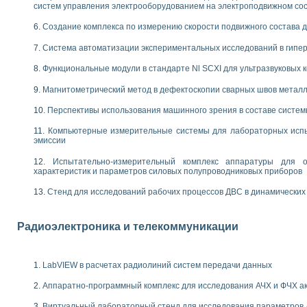
енажеров путем моделирования технологических процессов пищевых произво
систем управления электрооборудованием на электроподвижном со
изации и защиты ускорителя ЛУЭ-200
Создание комплекса по измерению скорости подвижного состава 
равления процессом цементирования нефтегазовых скважин
азовой среды специальной барокамеры
Система автоматизации экспериментальных исследований в гипер
еспечения с использованием среды графического программирования LabVIE
NATIONAL INSTRUMENTS при разработке автоматизированного комплекса для
Функциональные модули в стандарте Nl SCXI для ультразвуковых
енной термотрансферной маркировки изделий
Магнитометрический метод в дефектоскопии сварных швов метал
ких исследований на базе LabVIEW
танса для исследова¬ния электрофизических свойств аморфного гидрогениз
Перспективы использования машинного зрения в составе систе
ных переходных процессов при коротких замыканиях в узлах электрических н
Компьютерные измерительные системы для лабораторных испы
ктрических переходных характеристик асинхронных двигателей при пуске
эмиссии
арных швов на базе технологий фирмы NATIONAL INSTRUMENTS
применением неиндустриальных камер в производственных условиях
Испытательно-измерительный комплекс аппаратуры для о
характеристик и параметров силовых полупроводниковых приборов
и эффективности систем управления в интегрированных средах
ебные стенды
Стенд для исследований рабочих процессов ДВС в динамических
го стенда по измерению профиля зеркальной антенны и построению диагра
торные комплексы для вузов, осуществляющих подготовку специалистов по
следования нелинейных резистивных цепей
Радиоэлектроника и телекоммуникации
приборов в процесе изучения специальных дисциплин в технических коллед
LECTRONICS WORKBENCH-MULTISIM для электротехнической подготовки инже
 дисциплине «Цифровые вычислительные устройства и микропроцессоры приб
LabVIEW в расчетах радиолиний систем передачи данных
 ИНС на основе LabVIEW
Аппаратно-программный комплекс для исследования АЧХ и ФЧХ а
 основам теории коммутации
IEW для создания лабораторного практикума по измерениям магнитных вели
Виртуальный лабораторный стенд для исследования параметров