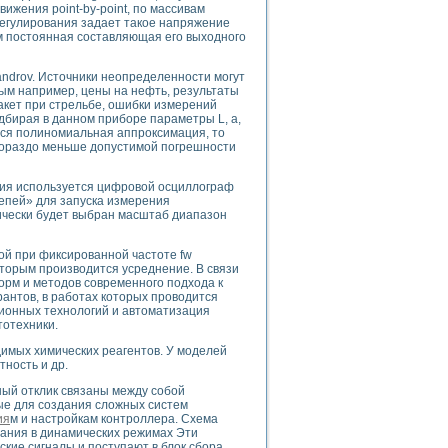
Движения point-by-point, по массивам
егулирования задает такое напряжение
м постоянная составляющая его выходного
uments
leksandrov. Источники неопределенности могут
ым например, цены на нефть, результаты
ракет при стрельбе, ошибки измерений
дбирая в данном приборе параметры L, а,
 систем управления электрооборудованием на электроподвижном составе (Э
тся полиномиальная аппроксимация, то
 гораздо меньше допустимой погрешности
ния используется цифровой осциллограф
цепей» для запуска измерения
ически будет выбран масштаб диапазон
 эмиссии
ой при фиксированной частоте fw
ристик и параметров силовых полупроводниковых приборов
торым производится усреднение. В связи
орм и методов современного подхода к
рантов, в работах которых проводится
ионных технологий и автоматизация
тотехники.
имых химических реагентов. У моделей
ность и др.
едств NATIONAL INSTRUMENTS
ый отклик связаны между собой
ые для создания сложных систем
ия
м и настройкам контроллера. Схема
рания в динамических режимах Эти
кие сигналы и поступают в блок сбора