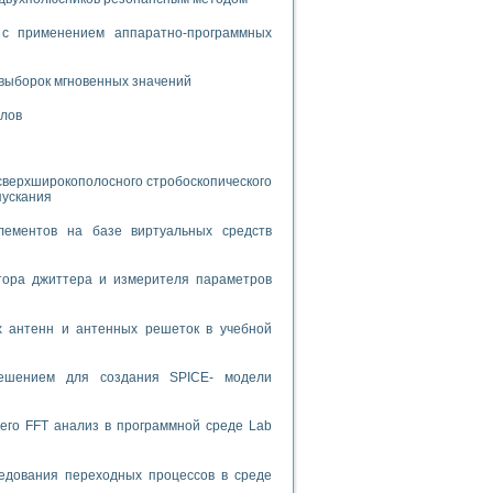
с применением аппаратно-программных
спользованием графической среды программирования LabVIEW
 устройства по интерфейсу RS232
выборок мгновенных значений
алов
сверхширокополосного стробоскопического
пускания
орного практикума
лементов на базе виртуальных средств
тора джиттера и измерителя параметров
ческих монокристаллов
х антенн и антенных решеток в учебной
лы»
экстраполяции
решением для создания SPICE- модели
его FFT анализ в программной среде Lab
тв управления»
едования переходных процессов в среде