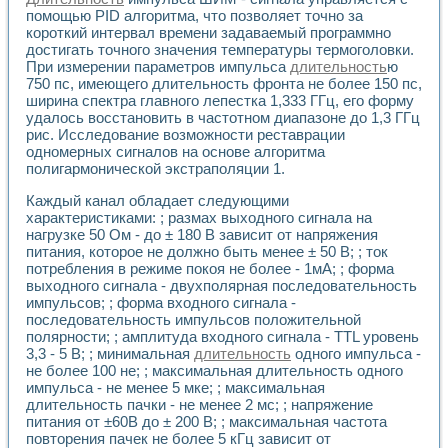
помощью PID алгоритма, что позволяет точно за
короткий интервал времени задаваемый программно
достигать точного значения температуры термоголовки.
При измерении параметров импульса
длительность
ю
750 пс, имеющего длительность фронта не более 150 пс,
ширина спектра главного лепестка 1,333 ГГц, его форму
удалось восстановить в частотном диапазоне до 1,3 ГГц
рис. Исследование возможности реставрации
одномерных сигналов на основе алгоритма
полигармонической экстраполяции 1.
Каждый канал обладает следующими
характеристиками: ; размах выходного сигнала на
нагрузке 50 Ом - до ± 180 В зависит от напряжения
питания, которое не должно быть менее ± 50 В; ; ток
потребления в режиме покоя не более - 1мА; ; форма
выходного сигнала - двухполярная последовательность
импульсов; ; форма входного сигнала -
последовательность импульсов положительной
полярности; ; амплитуда входного сигнала - TTL уровень
3,3 - 5 В; ; минимальная
длительность
одного импульса -
не более 100 не; ; максимальная длительность одного
импульса - не менее 5 мке; ; максимальная
длительность пачки - не менее 2 мс; ; напряжение
питания от ±60В до ± 200 В; ; максимальная частота
повторения пачек не более 5 кГц зависит от