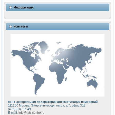
Использование NI LabVIEW для математического моделир
Исследовние возможности создания измерителя ВАХ фото
Информация
Математическое моделирование генератора сигналов - и
Моделирование и экспериментальное исследование линей
Применение осциллографического модуля с высоким разр
Симуляция отклика импульсного радиолокационного сигнал
Контакты
Автоматизация формирования уравнений состояния для и
Блок гальванической развязки для устройства сбора данн
Разработка автоматизированного стенда для измерения о
Применение среды LabVIEW для построения картины возб
Портативная система для определения показателей качес
Использование LabVIEW для управления источником пит
Устройство для снятия вольт-амперных характеристик со
Передовые научные технологии: нано-, фемто-, биотехнологи
Автоматизированная установка по измерению временных 
Автоматизированный лабораторный комплекс на базе Lab
Визуализация моделирования и оптимизации тепловой об
Виртуальный прибор для исследования функциональных в
Исследование возможности создания экономичного виртуа
Исследование кинетики движения макрочастиц в упорядо
Комплекс автоматизированной диагностики крови
НПП Центральная лаборатория автоматизации измерений
Метод прогнозирования свойств дисперсных продуктов п
111250 Москва, Энергетическая улица, д.7, офис 311
Недорогая система управления сверхпроводящим соленои
(495) 134-03-49
E-mail:
info@lab-centre.ru
Применение технологий NI в курсе экспериментальной фи