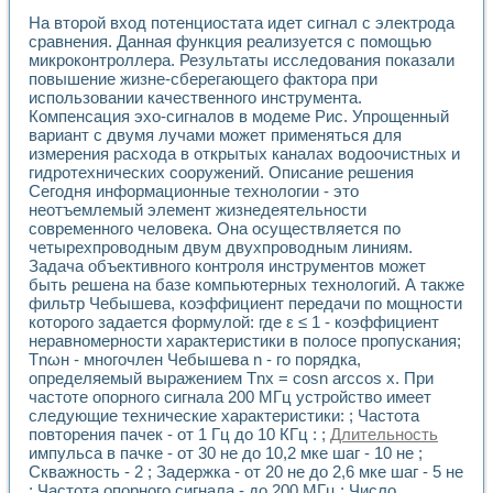
Разработка виртуальных тренажеров путем моделировани
На второй вход потенциостата идет сигнал с электрода
Система блокировок, сигнализации и защиты ускорителя 
сравнения. Данная функция реализуется с помощью
Система сбора данных и управления процессом цементир
микроконтроллера. Результаты исследования показали
Управление температурой газовой среды специальной ба
повышение жизне-сберегающего фактора при
Разработка программного обеспечения с использованием
использовании качественного инструмента.
Использование технологий NATIONAL INSTRUMENTS при ра
Компенсация эхо-сигналов в модеме Рис. Упрощенный
Оборудование для промышленной термотрансферной мар
вариант с двумя лучами может применяться для
Автоматизация реометрических исследований на базе La
измерения расхода в открытых каналах водоочистных и
Применение измерителя иммитанса для исследова¬ния эле
гидротехнических сооружений. Описание решения
Сегодня информационные технологии - это
Исследование электромагнитных переходных процессов при
неотъемлемый элемент жизнедеятельности
Стенд для исследования электрических переходных харак
современного человека. Она осуществляется по
Автоматизация контроля сварных швов на базе техноло
четырехпроводным двум двухпроводным линиям.
Измерительный контроль с применением неиндустриальны
Задача объективного контроля инструментов может
Моделирование надежности и эффективности систем упра
быть решена на базе компьютерных технологий. А также
Лабораторные практикумы и учебные стенды
фильтр Чебышева, коэффициент передачи по мощности
Автоматизация лабораторного стенда по измерению проф
которого задается формулой: где ε ≤ 1 - коэффициент
Автоматизированные лабораторные комплексы для вузов,
неравномерности характеристики в полосе пропускания;
Тnωн - многочлен Чебышева n - го порядка,
Виртуальный прибор для исследования нелинейных рези
определяемый выражением Тnх = cosn arccos x. При
Использование виртуальных приборов в процесе изучения
частоте опорного сигнала 200 МГц устройство имеет
Использование программ ELECTRONICS WORKBENCH-MULTI
следующие технические характеристики: ; Частота
Лабораторный практикум по дисциплине «Цифровые вычис
повторения пачек - от 1 Гц до 10 КГц : ;
Длительность
Лабораторный практикум по ИНС на основе LabVIEW
импульса в пачке - от 30 не до 10,2 мке шаг - 10 не ;
Лабораторный практикум по основам теории коммутации
Скважность - 2 ; Задержка - от 20 не до 2,6 мке шаг - 5 не
Опыт использования NI LabVIEW для создания лабораторн
; Частота опорного сигнала - до 200 МГц ; Число