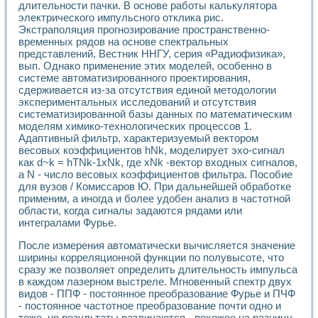
длительности пачки. В основе работы калькулятора
электрического импульсного отклика рис.
Экстраполяция прогнозирование пространственно-
временных рядов на основе спектральных
представлений, Вестник ННГУ, серия «Радиофизика»,
вып. Однако применение этих моделей, особенно в
системе автоматизированного проектирования,
сдерживается из-за отсутствия единой методологии
экспериментальных исследований и отсутствия
систематизированной базы данных по математическим
моделям химико-технологических процессов 1.
Адаптивный фильтр, характеризуемый вектором
весовых коэффициентов hNk, моделирует эхо-сигнал
как d~k = hTNk-1xNk, где xNk -вектор входных сигналов,
а N - число весовых коэффициентов фильтра. Пособие
для вузов / Комиссаров Ю. При дальнейшей обработке
применим, а иногда и более удобен анализ в частотной
области, когда сигналы задаются рядами или
интегралами Фурье.
После измерения автоматически вычисляется значение
ширины корреляционной функции по полувысоте, что
сразу же позволяет определить длительность импульса
в каждом лазерном выстреле. Мгновенный спектр двух
видов - ППФ - постоянное преобразование Фурье и ПЧФ
- постоянное частотное преобразование почти одно и
тоже, но результаты различаются - похожее на разницу