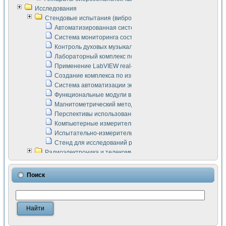
Исследования
Стендовые испытания (виброакустика, тензометрия и т.п.)
Автоматизированная система измерения параметров дизе
Система мониторинга состояния тяговых электродвигателей
Контроль духовых музыкальных инструментов
Лабораторный комплекс по исследованию элементной ба
Применение LabVIEW real-time module для моделирования
Создание комплекса по измерению скорости подвижного с
Система автоматизации экспериментальных исследований 
Функциональные модули в стандарте Nl SCXI для ультраз
Магнитометрический метод в дефектоскопии сварных шво
Перспективы использования машинного зрения в составе
Компьютерные измерительные системы для лабораторных
Испытательно-измерительный комплекс аппаратуры для о
Стенд для исследований рабочих процессов ДВС в динам
Радиоэлектроника и телекоммуникации
LabVIEW в расчетах радиолиний систем передачи данных
Аппаратно-программный комплекс для исследования АЧХ 
Поиск
Виртуальный лабораторный стенд для исследования пар
Измерение шумовых параметров операционных усилител
Измерительный преобразователь на основе цифровой обр
Инструменты для исследования выравнивания электричес
Инструменты для исследования компенсации эхо-сигнало