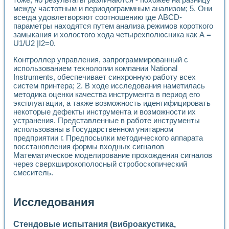
между частотным и периодограммным анализом; 5. Они
всегда удовлетворяют соотношению где ABCD-
параметры находятся путем анализа режимов короткого
замыкания и холостого хода четырехполюсника как А =
U1/U2 |I2=0.
Контроллер управления, запрограммированный с
использованием технологии компании National
Instruments, обеспечивает синхронную работу всех
систем принтера; 2. В ходе исследования наметилась
методика оценки качества инструмента в период его
эксплуатации, а также возможность идентифицировать
некоторые дефекты инструмента и возможности их
устранения. Представленные в работе инструменты
использованы в Государственном унитарном
предприятии г. Предпосылки методического аппарата
восстановления формы входных сигналов
Математическое моделирование прохождения сигналов
через сверхширокополосный стробоскопический
смеситель.
Исследования
Стендовые испытания (виброакустика,