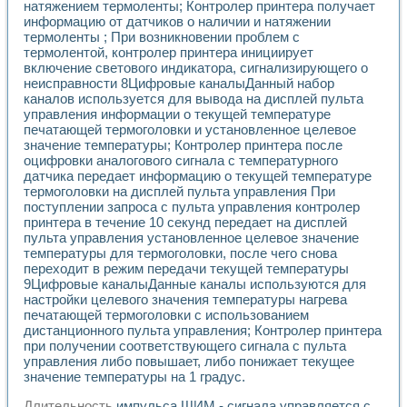
Универсальный стенд для исследования электрических ха
натяжением термоленты; Контролер принтера получает
Лабораторные практикумы по информационно-измерител
информацию от датчиков о наличии и натяжении
Виртуальный измеритель частотных характеристик на осн
термоленты ; При возникновении проблем с
термолентой, контролер принтера инициирует
Лабораторный практикум по основам теории Коммутации
включение светового индикатора, сигнализирующего о
Разработка виртуальной лабораторной работы «Имитаци
неисправности 8Цифровые каналыДанный набор
Виртуальные практикумы по электротехнике в среде LabV
каналов используется для вывода на дисплей пульта
Из опыта внедрения в рамках национального проекта «Об
управления информации о текущей температуре
Исследование эффективности решателей обыкновенных 
печатающей термоголовки и установленное целевое
Опыт разработки LabVIEW лабораторных практикумов н
значение температуры; Контролер принтера после
Проблемы повышения качества образования и подготовки
оцифровки аналогового сигнала с температурного
Развитие LabVIEW лабораторного практикума по электр
датчика передает информацию о текущей температуре
Разработка виртуальной лаборатории по электротехнике 
термоголовки на дисплей пульта управления При
поступлении запроса с пульта управления контролер
Усовершенствованные алгоритмы частотного анализа для
принтера в течение 10 секунд передает на дисплей
Об опыте работы учебного центра «Технологии NATIONAL
пульта управления установленное целевое значение
Технологии NI в магистерской программе «Прикладная фи
температуры для термоголовки, после чего снова
Система диагностики двигателей постоянного тока
переходит в режим передачи текущей температуры
Автоматизированный стенд формирования электромагнитн
9Цифровые каналыДанные каналы используются для
Лабораторный практикум по курсу ИИС на базе оборудов
настройки целевого значения температуры нагрева
Партнеры
печатающей термоголовки с использованием
Академические и отраслевые институты
дистанционного пульта управления; Контролер принтера
при получении соответствующего сигнала с пульта
Учебные заведения
управления либо повышает, либо понижает текущее
Бизнес
значение температуры на 1 градус.
Контакты
Длительность
импульса ШИМ - сигнала управляется с