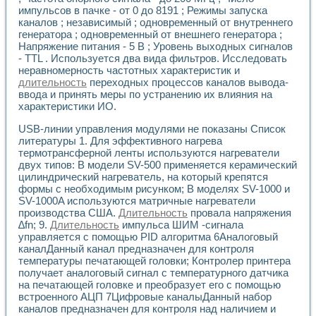
Применение LabVIEW для исследования течения в расши
импульсов в пачке - от 0 до 8191 ; Режимы запуска
Создание виртуальной работы «Изучение магнитных свой
каналов ; независимый ; одновременный от внутреннего
генератора ; одновременный от внешнего генератора ;
Обратный маятник
Напряжение питания - 5 В ; Уровень выходных сигналов
Устройство для изучения основ интерфейсов обмена по п
- TTL . Используется два вида фильтров. Исследовать
Лабораторный практикум: изучение адиабатического расш
неравномерность частотных характеристик и
Стенд для исследования электрических переходных харак
длительность
переходных процессов каналов вывода-
Система статистической обработки результатов измерите
ввода и принять меры по устранению их влияния на
Автоматизация лазерно-плазменных измерений с помощ
характеристики ИО.
Модельно-измерительный комплекс. Назначение. Состав.
USB-линии управления модулями не показаны Список
Использование технологий NATIONAL INSTRUMENTS для с
литературы 1. Для эффективного нагрева
Учебный практикум "Спектральный и корреляционный ана
термотрансферной ленты используются нагреватели
Учебный стенд для исследования принципа действия унив
двух типов: В модели SV-500 применяется керамический
Оборудование и программное обеспечение учебных лабор
цилиндрический нагреватель, на который крепятся
Виртуальный лабораторный практикум для изучения техн
формы с необходимым рисунком; В моделях SV-1000 и
Управление роботом ТУР-10 средствами LabVIEW
SV-1000A используются матричные нагреватели
Аппаратно-программный комплекс для исследования АЧХ 
производства США.
Длительность
провала напряжения
Автоматизированный дистанционный лабораторный практи
∆fn; 9.
Длительность
импульса ШИМ -сигнала
Исследование возможности реставрации одномерных сигн
управляется с помощью PID алгоритма 6Аналоговый
каналДанный канал предназначен для контроля
Использование технологий NATIONAL INSTRUMENTS в оп
температуры печатающей головки; Контролер принтера
Разработка модификаций алгоритма полигармонической э
получает аналоговый сигнал с температурного датчика
Учебный стенд для исследования принципа действия унив
на печатающей головке и преобразует его с помощью
Виртуальная система поддержки принимаемых решений в
встроенного АЦП 7Цифровые каналыДанный набор
Преемственность дисциплин «Моделирование систем» и «
каналов предназначен для контроля над наличием и