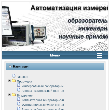
Меню
Навигация
Главная
Продукция
Универсальный лабораторный стенд "Сигнал-USB"
Аппарат комплексной квантовой терапии Интроскан
Внедрение
Компьютерная генераторно-измерительная система
Функциональные блоки стенда "Сигнал-USB"
Аппараты биорезонансной квантовой терапии серии СКАН