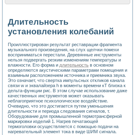
Расчет переноса аэрозоля и выпадения осадка в реально
Формирование линейной шкалы цвета модели CIE L*a*b с
Установка для измерения вольтамперных характеристик с
Длительность
Применение NI VISION для геометрического анализа в ме
Система температурной стабилизации
установления колебаний
Управление движением с помощью программно - аппаратног
Определение параметров всплывающих газовых пузырьков
Проиллюстрирован результат реставрации фрагмента
Система управления асинхронным тиристорным электроп
музыкального произведения, на слух щелчки помехи
Лазерный профилометр
восприниматься перестали. Деревянные инструменты
Применение средств NATIONAL INSTRUMENTS для автомат
нельзя подвергать резким изменениям температуры и
Разработка автоматизированного стенда для исследован
влажности. Его форма и
длительность
в основном
Автоматизированный стенд рентгеновской диагностики п
определяются акустическими параметрами помещения и
Высокочувствительные оптоэлектронные дифракционные 
взаимным расположением источника и приемника звука.
Установка для измерения диэлектрических свойств сегне
Это означает, что свертка импульсных откликов канала
Исследование кинетики зарождения и развития дефектов 
связи w и эквалайзера h в моменты времени кТ близка к
Лабораторный электрический импедансный томограф на б
дельта-функции рис. В этом случае использование даже
качественных инструментов может оказывать
Микрозондовая система для характеризации механических
неблагоприятное психологическое воздействие.
Метод траекторий в исследовании металлообрабатывающ
Очевидно, что это достигается путем уменьшения
Промышленная автоматизация
длительности и периода следования сигналов, т.
Автоматизация технологических процессов получения дис
Оборудование для промышленной термотрансферной
Использование систем технического зрения для контроля
маркировки изделий 1. Нагрев печатающей
Исследование электромагнитных переходных процессов при
термоголовки осуществляется с помощью подачи на
Применение LabVIEW при разработке обучающих информа
нагревательный элемент тока в виде ШИМ сигнала.