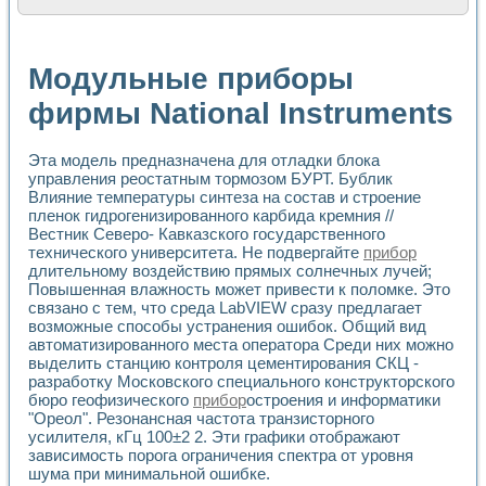
Расчет переноса аэрозоля и выпадения осадка в реально
Формирование линейной шкалы цвета модели CIE L*a*b с
Установка для измерения вольтамперных характеристик с
Модульные приборы
Применение NI VISION для геометрического анализа в ме
Система температурной стабилизации
фирмы National Instruments
Управление движением с помощью программно - аппаратног
Определение параметров всплывающих газовых пузырьков
Эта модель предназначена для отладки блока
Система управления асинхронным тиристорным электроп
управления реостатным тормозом БУРТ. Бублик
Лазерный профилометр
Влияние температуры синтеза на состав и строение
Применение средств NATIONAL INSTRUMENTS для автомат
пленок гидрогенизированного карбида кремния //
Разработка автоматизированного стенда для исследован
Вестник Северо- Кавказского государственного
Автоматизированный стенд рентгеновской диагностики п
технического университета. Не подвергайте
прибор
Высокочувствительные оптоэлектронные дифракционные 
длительному воздействию прямых солнечных лучей;
Установка для измерения диэлектрических свойств сегне
Повышенная влажность может привести к поломке. Это
Исследование кинетики зарождения и развития дефектов 
связано с тем, что среда LabVIEW сразу предлагает
Лабораторный электрический импедансный томограф на б
возможные способы устранения ошибок. Общий вид
автоматизированного места оператора Среди них можно
Микрозондовая система для характеризации механических
выделить станцию контроля цементирования СКЦ -
Метод траекторий в исследовании металлообрабатывающ
разработку Московского специального конструкторского
Промышленная автоматизация
бюро геофизического
прибор
остроения и информатики
Автоматизация технологических процессов получения дис
"Ореол". Резонансная частота транзисторного
Использование систем технического зрения для контроля
усилителя, кГц 100±2 2. Эти графики отображают
Исследование электромагнитных переходных процессов при
зависимость порога ограничения спектра от уровня
Применение LabVIEW при разработке обучающих информа
шума при минимальной ошибке.