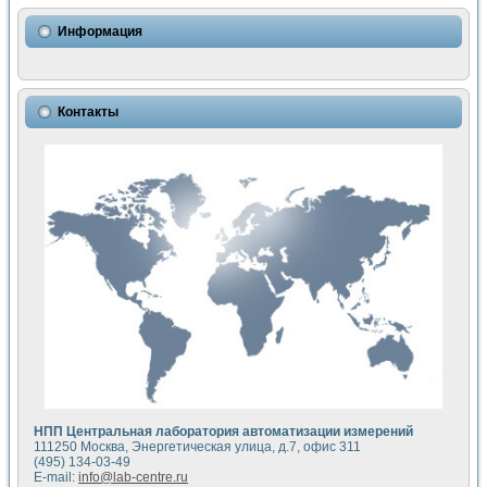
Использование NI LabVIEW для математического моделир
Исследовние возможности создания измерителя ВАХ фото
Информация
Математическое моделирование генератора сигналов - и
Моделирование и экспериментальное исследование линей
Применение осциллографического модуля с высоким разр
Симуляция отклика импульсного радиолокационного сигнал
Контакты
Автоматизация формирования уравнений состояния для и
Блок гальванической развязки для устройства сбора данн
Разработка автоматизированного стенда для измерения о
Применение среды LabVIEW для построения картины возб
Портативная система для определения показателей качес
Использование LabVIEW для управления источником пит
Устройство для снятия вольт-амперных характеристик со
Передовые научные технологии: нано-, фемто-, биотехнологи
Автоматизированная установка по измерению временных 
Автоматизированный лабораторный комплекс на базе Lab
Визуализация моделирования и оптимизации тепловой об
Виртуальный прибор для исследования функциональных в
Исследование возможности создания экономичного виртуа
Исследование кинетики движения макрочастиц в упорядо
Комплекс автоматизированной диагностики крови
НПП Центральная лаборатория автоматизации измерений
Метод прогнозирования свойств дисперсных продуктов п
111250 Москва, Энергетическая улица, д.7, офис 311
Недорогая система управления сверхпроводящим соленои
(495) 134-03-49
E-mail:
info@lab-centre.ru
Применение технологий NI в курсе экспериментальной фи