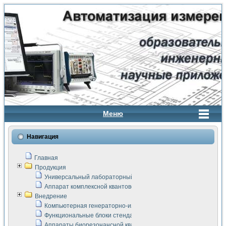
Меню
Навигация
Главная
Продукция
Универсальный лабораторный стенд "Сигнал-USB"
Аппарат комплексной квантовой терапии Интроскан
Внедрение
Компьютерная генераторно-измерительная система
Функциональные блоки стенда "Сигнал-USB"
Аппараты биорезонансной квантовой терапии серии СКАН