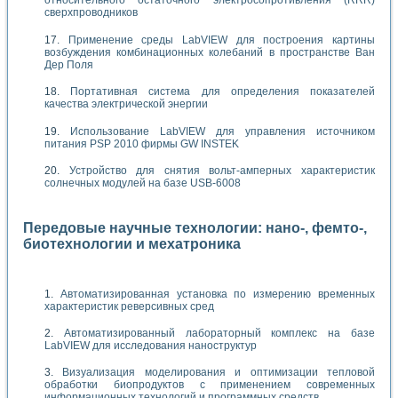
относительного остаточного электросопротивления (RRR)
сверхпроводников
Применение среды LabVIEW для построения картины
возбуждения комбинационных колебаний в пространстве Ван
Дер Поля
Портативная система для определения показателей
качества электрической энергии
Использование LabVIEW для управления источником
питания PSP 2010 фирмы GW INSTEK
Устройство для снятия вольт-амперных характеристик
солнечных модулей на базе USB-6008
Передовые научные технологии: нано-, фемто-,
биотехнологии и мехатроника
Автоматизированная установка по измерению временных
характеристик реверсивных сред
Автоматизированный лабораторный комплекс на базе
LabVIEW для исследования наноструктур
Визуализация моделирования и оптимизации тепловой
обработки биопродуктов с применением современных
информационных технологий и программных средств