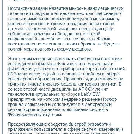
Применение LabVIEW для исследования течения в расши
Постановка задачи Развитие микро- и нанометрических
Создание виртуальной работы «Изучение магнитных свой
технологий предъявляет весьма жесткие требования к
Обратный маятник
точности измерения перемещений узлов механизмов,
Устройство для изучения основ интерфейсов обмена по п
машин и приборов и требует создания новых типов
Лабораторный практикум: изучение адиабатического расш
датчиков перемещений, имеющих невысокую цену,
Стенд для исследования электрических переходных харак
небольшие размеры и обладающих высокой
Система статистической обработки результатов измерите
разрешающей способностью и точностью. Форма
Автоматизация лазерно-плазменных измерений с помощ
восстановленного сигнала, таким образом, не будет в
полной мере повторять форму входного.
Модельно-измерительный комплекс. Назначение. Состав.
Использование технологий NATIONAL INSTRUMENTS для с
Этот режим можно использовать при ручной настройке
Учебный практикум "Спектральный и корреляционный ана
исследуемого фильтра. Как известно, моральная и
Учебный стенд для исследования принципа действия унив
физическая устарелость приборного парка лабораторий
Оборудование и программное обеспечение учебных лабор
ВУЗов является одной из основных проблем в сфере
Виртуальный лабораторный практикум для изучения техн
инженерного образования. Проверка: удовлетворяет ли
Управление роботом ТУР-10 средствами LabVIEW
принятая гипотетическая модель критерию практики. В
Аппаратно-программный комплекс для исследования АЧХ 
основе второй части дисциплины АПССУ лежит
технология виртуальных
прибор
ов LabVIEW.
Автоматизированный дистанционный лабораторный практи
Предприятие, на котором внедрено решение Прибор
Исследование возможности реставрации одномерных сигн
прошел испытания и используется в лаборатории
Использование технологий NATIONAL INSTRUMENTS в оп
сильно коррелированных электронных систем в
Разработка модификаций алгоритма полигармонической э
Физическом институте им.
Учебный стенд для исследования принципа действия унив
Виртуальная система поддержки принимаемых решений в
Предоставляющие средства быстрой разработки
Преемственность дисциплин «Моделирование систем» и «
приложений пользователя в сфере систем измерения и