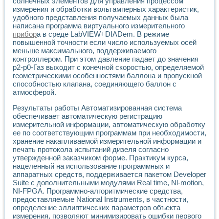
солнечных элементов Для управления процессом
измерения и обработки вольтамперных характеристик,
удобного представления получаемых данных была
написана программа виртуального измерительного
прибор
а в среде LabVIEW+DIADem. В режиме
повышенной точности если число используемых осей
меньше максимального, поддерживаемого
контроллером. При этом давление падает до значения
р2-р0-Газ выходит с конечной скоростью, определяемой
геометрическими особенностями баллона и пропускной
способностью клапана, соединяющего баллон с
атмосферой.
Результаты работы Автоматизированная система
обеспечивает автоматическую регистрацию
измерительной информации, автоматическую обработку
ее по соответствующим программам при необходимости,
хранение накапливаемой измерительной информации и
печать протокола испытаний дизеля согласно
утвержденной заказчиком форме. Практикум курса,
нацеленный на использование программных и
аппаратных средств, поддерживается пакетом Developer
Suite с дополнительными модулями Real time, Nl-motion,
NI-FPGA. Программно-алгоритмические средства,
предоставляемые National Instruments, в частности,
определение эллиптических параметров объекта
измерения, позволяют минимизировать ошибки первого