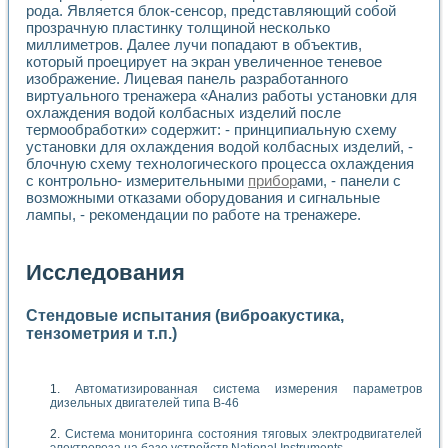
рода. Является блок-сенсор, представляющий собой
прозрачную пластинку толщиной несколько
миллиметров. Далее лучи попадают в объектив,
который проецирует на экран увеличенное теневое
изображение. Лицевая панель разработанного
виртуального тренажера «Анализ работы установки для
охлаждения водой колбасных изделий после
термообработки» содержит: - принципиальную схему
установки для охлаждения водой колбасных изделий, -
блочную схему технологического процесса охлаждения
с контрольно- измерительными
прибор
ами, - панели с
возможными отказами оборудования и сигнальные
лампы, - рекомендации по работе на тренажере.
Исследования
Стендовые испытания (виброакустика,
тензометрия и т.п.)
Автоматизированная система измерения параметров
дизельных двигателей типа В-46
Система мониторинга состояния тяговых электродвигателей
электровоза на базе устройств National Instruments