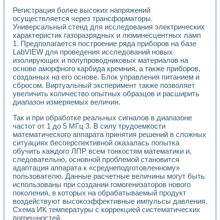
Разработка виртуальных тренажеров путем моделировани
Регистрация более высоких напряжений
Система блокировок, сигнализации и защиты ускорителя 
осуществляется через трансформаторы.
Система сбора данных и управления процессом цементир
Универсальный стенд для исследования электрических
Управление температурой газовой среды специальной ба
характеристик газоразрядных и люминесцентных ламп
Разработка программного обеспечения с использованием
1. Предполагается построение ряда приборов на базе
Использование технологий NATIONAL INSTRUMENTS при ра
LabVIEW для проведения исследований новых
Оборудование для промышленной термотрансферной мар
изолирующих и полупроводниковых материалов на
Автоматизация реометрических исследований на базе La
основе аморфного карбида кремния, а также приборов,
Применение измерителя иммитанса для исследова¬ния эле
созданных на его основе. Блок управления питанием и
сбросом. Виртуальный эксперимент также позволяет
Исследование электромагнитных переходных процессов при
увеличить количество опытных образцов и расширить
Стенд для исследования электрических переходных харак
диапазон измеряемых величин.
Автоматизация контроля сварных швов на базе техноло
Измерительный контроль с применением неиндустриальны
Так и при обработке реальных сигналов в диапазоне
Моделирование надежности и эффективности систем упра
частот от 1 до 5 МГц 3. В силу трудоемкости
Лабораторные практикумы и учебные стенды
математического аппарата принятия решений в сложных
Автоматизация лабораторного стенда по измерению проф
ситуациях бесперспективной оказалась попытка
обучить каждого ЛПР всем тонкостям математики и,
Автоматизированные лабораторные комплексы для вузов,
следовательно, основной проблемой становится
Виртуальный прибор для исследования нелинейных рези
адаптация аппарата к «среднеподготовленному»
Использование виртуальных приборов в процесе изучения
пользователю. Данные расчетные величины могут быть
Использование программ ELECTRONICS WORKBENCH-MULTI
использованы при создании гомогенизаторов нового
Лабораторный практикум по дисциплине «Цифровые вычис
поколения, в которых на обрабатываемый продукт
Лабораторный практикум по ИНС на основе LabVIEW
воздействуют высокоэффективные импульсы давления.
Лабораторный практикум по основам теории коммутации
Схема ИК температуры с коррекцией систематических
Опыт использования NI LabVIEW для создания лабораторн
погрешностей.