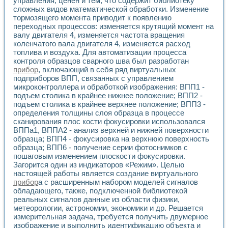
управления, ценен и тем, что содержит библиотеку
Универсальный стенд для исследования электрических ха
сложных видов математической обработки. Изменение
Лабораторные практикумы по информационно-измерител
тормозящего момента приводит к появлению
Виртуальный измеритель частотных характеристик на осн
переходных процессов: изменяется крутящий момент на
Лабораторный практикум по основам теории Коммутации
валу двигателя 4, изменяется частота вращения
Разработка виртуальной лабораторной работы «Имитаци
коленчатого вала двигателя 4, изменяется расход
Виртуальные практикумы по электротехнике в среде LabV
топлива и воздуха. Для автоматизации процесса
Из опыта внедрения в рамках национального проекта «Об
контроля образцов сварного шва был разработан
Исследование эффективности решателей обыкновенных 
прибор
, включающий в себя ряд виртуальных
Опыт разработки LabVIEW лабораторных практикумов н
подприборов ВПП, связанных с управлением
микроконтроллера и обработкой изображения: ВПП1 -
Проблемы повышения качества образования и подготовки
подъем столика в крайнее нижнее положение; ВПП2 -
Развитие LabVIEW лабораторного практикума по электр
подъем столика в крайнее верхнее положение; ВПП3 -
Разработка виртуальной лаборатории по электротехнике 
определения толщины слоя образца в процессе
Усовершенствованные алгоритмы частотного анализа для
сканирования плос кости фокусировки использовался
Об опыте работы учебного центра «Технологии NATIONAL
ВППа1, ВППА2 - анализ верхней и нижней поверхности
Технологии NI в магистерской программе «Прикладная фи
образца; ВПП4 - фокусировка на верхнюю поверхность
Система диагностики двигателей постоянного тока
образца; ВПП6 - получение серии фотоснимков с
Автоматизированный стенд формирования электромагнитн
пошаговым изменением плоскости фокусировки.
Загорится один из индикаторов «Режим». Целью
Лабораторный практикум по курсу ИИС на базе оборудов
настоящей работы является создание виртуального
Партнеры
прибор
а с расширенным набором моделей сигналов
Академические и отраслевые институты
обладающего, также, подключенной библиотекой
Учебные заведения
реальных сигналов данные из области физики,
Бизнес
метеорологии, астрономии, экономики и др. Решается
Контакты
измерительная задача, требуется получить двумерное
изображение и выполнить идентификацию объекта и