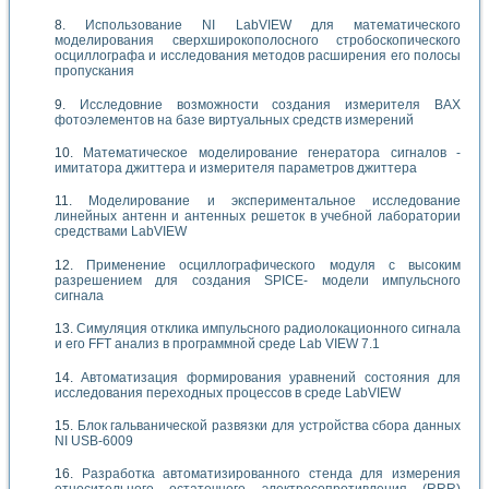
Использование NI LabVIEW для математического
моделирования сверхширокополосного стробоскопического
осциллографа и исследования методов расширения его полосы
пропускания
Исследовние возможности создания измерителя ВАХ
фотоэлементов на базе виртуальных средств измерений
Математическое моделирование генератора сигналов -
имитатора джиттера и измерителя параметров джиттера
Моделирование и экспериментальное исследование
линейных антенн и антенных решеток в учебной лаборатории
средствами LabVIEW
Применение осциллографического модуля с высоким
разрешением для создания SPICE- модели импульсного
сигнала
Симуляция отклика импульсного радиолокационного сигнала
и его FFT анализ в программной среде Lab VIEW 7.1
Автоматизация формирования уравнений состояния для
исследования переходных процессов в среде LabVIEW
Блок гальванической развязки для устройства сбора данных
NI USB-6009
Разработка автоматизированного стенда для измерения