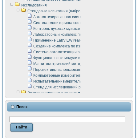
Исследования
Стендовые испытания (виброакустика, тензометрия и т.п.)
Автоматизированная система измерения параметров дизе
Система мониторинга состояния тяговых электродвигателей
Контроль духовых музыкальных инструментов
Лабораторный комплекс по исследованию элементной ба
Применение LabVIEW real-time module для моделирования
Создание комплекса по измерению скорости подвижного с
Система автоматизации экспериментальных исследований 
Функциональные модули в стандарте Nl SCXI для ультраз
Магнитометрический метод в дефектоскопии сварных шво
Перспективы использования машинного зрения в составе
Компьютерные измерительные системы для лабораторных
Испытательно-измерительный комплекс аппаратуры для о
Стенд для исследований рабочих процессов ДВС в динам
Радиоэлектроника и телекоммуникации
LabVIEW в расчетах радиолиний систем передачи данных
Аппаратно-программный комплекс для исследования АЧХ 
Поиск
Виртуальный лабораторный стенд для исследования пар
Измерение шумовых параметров операционных усилител
Измерительный преобразователь на основе цифровой обр
Инструменты для исследования выравнивания электричес
Инструменты для исследования компенсации эхо-сигнало