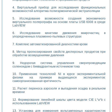
Виртуальный прибор для исследования функциональных
возможностей алгоритма полигармонической экстраполяции
Исследование возможности создания экономичного
виртуального полярографа на основе платы USB 6008 в среде
LabVIEW
Исследование кинетики движения макрочастиц в
упорядоченных плазменно-пылевых структурах
Комплекс автоматизированной диагностики крови
Метод прогнозирования свойств дисперсных продуктов при
обработке возмущениями давления
Недорогая система управления сверхпроводящим
соленоидом с биквадрантным источником тока
Применение технологий NI в курсе экспериментальной
физики на примере выдающихся экспериментов:
самоорганизованная критичность
Расчет переноса аэрозоля и выпадения осадка в реальном
времени
Формирование линейной шкалы цвета модели CIE L*a*b с
использованием LabVIEW
Установка для измерения вольтамперных характеристик