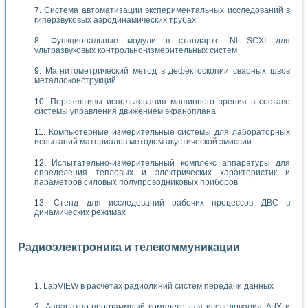
Система автоматизации экспериментальных исследований в
гиперзвуковых аэродинамических трубах
Функциональные модули в стандарте Nl SCXI для
ультразвуковых контрольно-измерительных систем
Магнитометрический метод в дефектоскопии сварных швов
металлоконструкций
Перспективы использования машинного зрения в составе
системы управления движением экраноплана
Компьютерные измерительные системы для лабораторных
испытаний материалов методом акустической эмиссии
Испытательно-измерительный комплекс аппаратуры для
определения тепловых и электрических характеристик и
параметров силовых полупроводниковых приборов
Стенд для исследований рабочих процессов ДВС в
динамических режимах
Радиоэлектроника и телекоммуникации
LabVIEW в расчетах радиолиний систем передачи данных
Аппаратно-программный комплекс для исследования АЧХ и