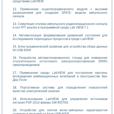
средствами LabVIEW
Применение осциллографического модуля с высоким
разрешением для создания SPICE- модели импульсного
сигнала
Симуляция отклика импульсного радиолокационного сигнала
и его FFT анализ в программной среде Lab VIEW 7.1
Автоматизация формирования уравнений состояния для
исследования переходных процессов в среде LabVIEW
Блок гальванической развязки для устройства сбора данных
NI USB-6009
Разработка автоматизированного стенда для измерения
относительного остаточного электросопротивления (RRR)
сверхпроводников
Применение среды LabVIEW для построения картины
возбуждения комбинационных колебаний в пространстве Ван
Дер Поля
Портативная система для определения показателей
качества электрической энергии
Использование LabVIEW для управления источником
питания PSP 2010 фирмы GW INSTEK
Устройство для снятия вольт-амперных характеристик
солнечных модулей на базе USB-6008