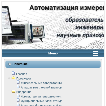
Меню
Навигация
Главная
Продукция
Универсальный лабораторный стенд "Сигнал-USB"
Аппарат комплексной квантовой терапии Интроскан
Внедрение
Компьютерная генераторно-измерительная система
Функциональные блоки стенда "Сигнал-USB"
Аппараты биорезонансной квантовой терапии серии СКАН