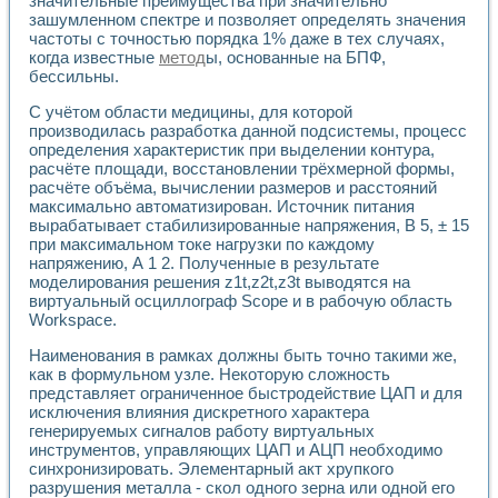
значительные преимущества при значительно
зашумленном спектре и позволяет определять значения
частоты с точностью порядка 1% даже в тех случаях,
когда известные
метод
ы, основанные на БПФ,
бессильны.
С учётом области медицины, для которой
производилась разработка данной подсистемы, процесс
определения характеристик при выделении контура,
расчёте площади, восстановлении трёхмерной формы,
расчёте объёма, вычислении размеров и расстояний
максимально автоматизирован. Источник питания
вырабатывает стабилизированные напряжения, В 5, ± 15
при максимальном токе нагрузки по каждому
напряжению, А 1 2. Полученные в результате
моделирования решения z1t,z2t,z3t выводятся на
виртуальный осциллограф Scope и в рабочую область
Workspace.
Наименования в рамках должны быть точно такими же,
как в формульном узле. Некоторую сложность
представляет ограниченное быстродействие ЦАП и для
исключения влияния дискретного характера
генерируемых сигналов работу виртуальных
инструментов, управляющих ЦАП и АЦП необходимо
синхронизировать. Элементарный акт хрупкого
разрушения металла - скол одного зерна или одной его