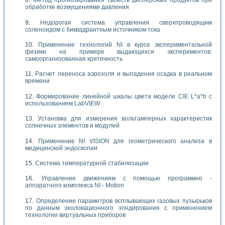
Метод прогнозирования свойств дисперсных продуктов при
обработке возмущениями давления
Недорогая система управления сверхпроводящим
соленоидом с биквадрантным источником тока
Применение технологий NI в курсе экспериментальной
физики на примере выдающихся экспериментов:
самоорганизованная критичность
Расчет переноса аэрозоля и выпадения осадка в реальном
времени
Формирование линейной шкалы цвета модели CIE L*a*b с
использованием LabVIEW
Установка для измерения вольтамперных характеристик
солнечных элементов и модулей
Применение NI VISION для геометрического анализа в
медицинской эндоскопии
Система температурной стабилизации
Управление движением с помощью программно -
аппаратного комплекса NI - Motion
Определение параметров всплывающих газовых пузырьков
по данным эхолокационного зондирования с применением
технологии виртуальных приборов