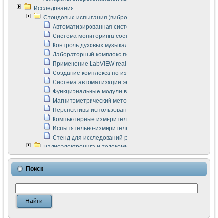
Исследования
Стендовые испытания (виброакустика, тензометрия и т.п.)
Автоматизированная система измерения параметров дизе
Система мониторинга состояния тяговых электродвигателей
Контроль духовых музыкальных инструментов
Лабораторный комплекс по исследованию элементной ба
Применение LabVIEW real-time module для моделирования
Создание комплекса по измерению скорости подвижного с
Система автоматизации экспериментальных исследований 
Функциональные модули в стандарте Nl SCXI для ультраз
Магнитометрический метод в дефектоскопии сварных шво
Перспективы использования машинного зрения в составе
Компьютерные измерительные системы для лабораторных
Испытательно-измерительный комплекс аппаратуры для о
Стенд для исследований рабочих процессов ДВС в динам
Радиоэлектроника и телекоммуникации
LabVIEW в расчетах радиолиний систем передачи данных
Аппаратно-программный комплекс для исследования АЧХ 
Поиск
Виртуальный лабораторный стенд для исследования пар
Измерение шумовых параметров операционных усилител
Измерительный преобразователь на основе цифровой обр
Инструменты для исследования выравнивания электричес
Инструменты для исследования компенсации эхо-сигнало