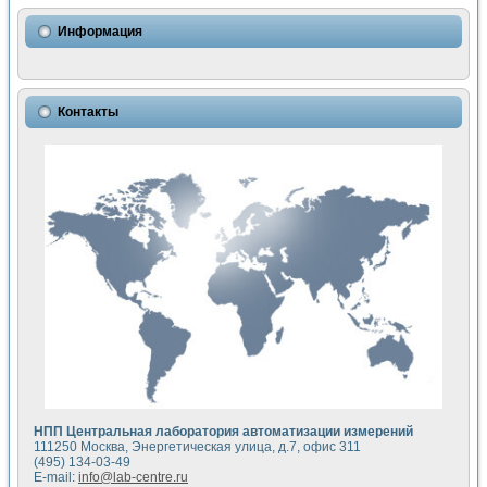
Использование NI LabVIEW для математического моделир
Исследовние возможности создания измерителя ВАХ фото
Информация
Математическое моделирование генератора сигналов - и
Моделирование и экспериментальное исследование линей
Применение осциллографического модуля с высоким разр
Симуляция отклика импульсного радиолокационного сигнал
Контакты
Автоматизация формирования уравнений состояния для и
Блок гальванической развязки для устройства сбора данн
Разработка автоматизированного стенда для измерения о
Применение среды LabVIEW для построения картины возб
Портативная система для определения показателей качес
Использование LabVIEW для управления источником пит
Устройство для снятия вольт-амперных характеристик со
Передовые научные технологии: нано-, фемто-, биотехнологи
Автоматизированная установка по измерению временных 
Автоматизированный лабораторный комплекс на базе Lab
Визуализация моделирования и оптимизации тепловой об
Виртуальный прибор для исследования функциональных в
Исследование возможности создания экономичного виртуа
Исследование кинетики движения макрочастиц в упорядо
Комплекс автоматизированной диагностики крови
НПП Центральная лаборатория автоматизации измерений
Метод прогнозирования свойств дисперсных продуктов п
111250 Москва, Энергетическая улица, д.7, офис 311
Недорогая система управления сверхпроводящим соленои
(495) 134-03-49
E-mail:
info@lab-centre.ru
Применение технологий NI в курсе экспериментальной фи