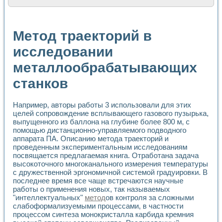
Расчет переноса аэрозоля и выпадения осадка в реально
Формирование линейной шкалы цвета модели CIE L*a*b с
Установка для измерения вольтамперных характеристик с
Метод траекторий в
Применение NI VISION для геометрического анализа в ме
Система температурной стабилизации
исследовании
Управление движением с помощью программно - аппаратног
металлообрабатывающих
Определение параметров всплывающих газовых пузырьков
Система управления асинхронным тиристорным электроп
станков
Лазерный профилометр
Применение средств NATIONAL INSTRUMENTS для автомат
Разработка автоматизированного стенда для исследован
Например, авторы работы 3 использовали для этих
Автоматизированный стенд рентгеновской диагностики п
целей сопровождение всплывающего газового пузырька,
Высокочувствительные оптоэлектронные дифракционные 
выпущенного из баллона на глубине более 800 м, с
Установка для измерения диэлектрических свойств сегне
помощью дистанционно-управляемого подводного
аппарата ПА. Описанию метода траекторий и
Исследование кинетики зарождения и развития дефектов 
проведенным экспериментальным исследованиям
Лабораторный электрический импедансный томограф на б
посвящается предлагаемая книга. Отработана задача
Микрозондовая система для характеризации механических
высокоточного многоканального измерения температуры
Метод траекторий в исследовании металлообрабатывающ
с дружественной эргономичной системой градуировки. В
Промышленная автоматизация
последнее время все чаще встречаются научные
Автоматизация технологических процессов получения дис
работы о применения новых, так называемых
Использование систем технического зрения для контроля
"интеллектуальных"
метод
ов контроля за сложными
Исследование электромагнитных переходных процессов при
слабоформализуемыми процессами, в частности
процессом синтеза монокристалла карбида кремния
Применение LabVIEW при разработке обучающих информа