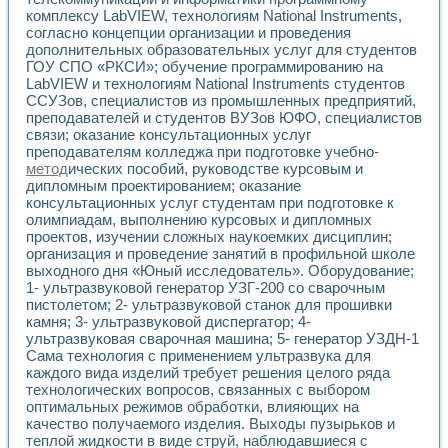
Универсальный стенд для исследования электрических ха
комплексу LabVIEW, технологиям National Instruments,
Лабораторные практикумы по информационно-измерител
согласно концепции организации и проведения
Виртуальный измеритель частотных характеристик на осн
дополнительных образовательных услуг для студентов
Лабораторный практикум по основам теории Коммутации
ГОУ СПО «РКСИ»; обучение программированию на
Разработка виртуальной лабораторной работы «Имитаци
LabVIEW и технологиям National Instruments студентов
Виртуальные практикумы по электротехнике в среде LabV
ССУЗов, специалистов из промышленных предприятий,
Из опыта внедрения в рамках национального проекта «Об
преподавателей и студентов ВУЗов ЮФО, специалистов
Исследование эффективности решателей обыкновенных 
связи; оказание консультационных услуг
преподавателям колледжа при подготовке учебно-
Опыт разработки LabVIEW лабораторных практикумов н
метод
ических пособий, руководстве курсовым и
Проблемы повышения качества образования и подготовки
дипломным проектированием; оказание
Развитие LabVIEW лабораторного практикума по электр
консультационных услуг студентам при подготовке к
Разработка виртуальной лаборатории по электротехнике 
олимпиадам, выполнению курсовых и дипломных
Усовершенствованные алгоритмы частотного анализа для
проектов, изучении сложных наукоемких дисциплин;
Об опыте работы учебного центра «Технологии NATIONAL
организация и проведение занятий в профильной школе
Технологии NI в магистерской программе «Прикладная фи
выходного дня «Юный исследователь». Оборудование;
Система диагностики двигателей постоянного тока
1- ультразвуковой генератор УЗГ-200 со сварочным
пистолетом; 2- ультразвуковой станок для прошивки
Автоматизированный стенд формирования электромагнитн
камня; 3- ультразвуковой диспергатор; 4-
Лабораторный практикум по курсу ИИС на базе оборудов
ультразвуковая сварочная машина; 5- генератор УЗДН-1
Партнеры
Сама технология с применением ультразвука для
Академические и отраслевые институты
каждого вида изделий требует решения целого ряда
Учебные заведения
технологических вопросов, связанных с выбором
Бизнес
оптимальных режимов обработки, влияющих на
Контакты
качество получаемого изделия. Выходы пузырьков и
теплой жидкости в виде струй, наблюдавшиеся с