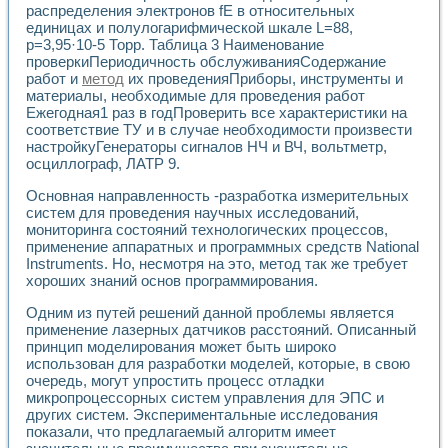
распределения электронов fE в относительных
единицах и полулогарифмической шкале L=88,
p=3,95·10-5 Торр. Таблица 3 Наименование
проверкиПериодичность обслуживанияСодержание
работ и
метод
их проведенияПриборы, инструменты и
материалы, необходимые для проведения работ
Ежегодная1 раз в годПроверить все характеристики на
соответствие ТУ и в случае необходимости произвести
настройкуГенераторы сигналов НЧ и ВЧ, вольтметр,
осциллограф, ЛАТР 9.
Основная направленность -разработка измерительных
систем для проведения научных исследований,
мониторинга состояний технологических процессов,
применение аппаратных и программных средств National
Instruments. Но, несмотря на это, метод так же требует
хороших знаний основ программирования.
Одним из путей решений данной проблемы является
применение лазерных датчиков расстояний. Описанный
принцип моделирования может быть широко
использован для разработки моделей, которые, в свою
очередь, могут упростить процесс отладки
микропроцессорных систем управления для ЭПС и
других систем. Экспериментальные исследования
показали, что предлагаемый алгоритм имеет