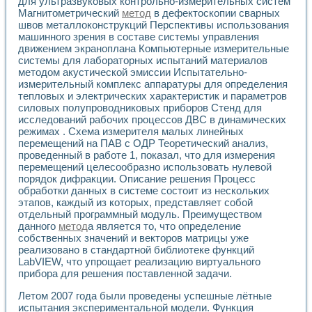
для ультразвуковых контрольно-измерительных систем
Магнитометрический
метод
в дефектоскопии сварных
швов металлоконструкций Перспективы использования
машинного зрения в составе системы управления
движением экраноплана Компьютерные измерительные
системы для лабораторных испытаний материалов
методом акустической эмиссии Испытательно-
измерительный комплекс аппаратуры для определения
тепловых и электрических характеристик и параметров
силовых полупроводниковых приборов Стенд для
исследований рабочих процессов ДВС в динамических
режимах . Схема измерителя малых линейных
перемещений на ПАВ с ОДР Теоретический анализ,
проведенный в работе 1, показал, что для измерения
перемещений целесообразно использовать нулевой
порядок дифракции. Описание решения Процесс
обработки данных в системе состоит из нескольких
этапов, каждый из которых, представляет собой
отдельный программный модуль. Преимуществом
данного
метод
а является то, что определение
собственных значений и векторов матрицы уже
реализовано в стандартной библиотеке функций
LabVIEW, что упрощает реализацию виртуального
прибора для решения поставленной задачи.
Летом 2007 года были проведены успешные лётные
испытания экспериментальной модели. Функция