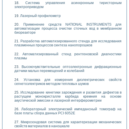
Система управления асинхронным тиристорным
электроприводом
Лазерный профилометр
Применение средств NATIONAL INSTRUMENTS для
автоматизации процесса очистки сточных вод в мембранном
биореакторе
Разработка автоматизированного стенда для исследования
плазменных процессов синтеза нанопорошков
Автоматизированный стенд рентгеновской диагностики
плазмы
Высокочувствительные оптоэлектронные дифракционные
датчики малых перемещений и колебаний
Установка для измерения диэлектрических свойств
сегнетоэлектриков методом тепловых шумов
Исследование кинетики зарождения и развития дефектов в
растущем монокристалле карбида кремния на основе
акустической эмиссии и лазерной интерферометрии
Лабораторный электрический импедансный томограф на
базе платы сбора данных PCI 6052E
Микрозондовая система для характеризации механических
свойств материалов в наношкале