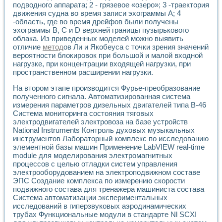
подводного аппарата; 2 - грязевое «озеро»; 3 -траектория
движения судна во время записи эхограммы А; 4
-область, где во время дрейфов были получены
эхограммы В, С и D верхней границы пузырькового
облака. Из приведенных моделей можно выявить
отличие
метод
ов Ли и Якобеуса с точки зрения значений
вероятности блокировок при большой и малой входной
нагрузке, при концентрации входящей нагрузки, при
пространственном расширении нагрузки.
На втором этапе производится Фурье-преобразование
полученного сигнала. Автоматизированная система
измерения параметров дизельных двигателей типа В-46
Система мониторинга состояния тяговых
электродвигателей электровоза на базе устройств
National Instruments Контроль духовых музыкальных
инструментов Лабораторный комплекс по исследованию
элементной базы машин Применение LabVIEW real-time
module для моделирования электромагнитных
процессов с целью отладки систем управления
электрооборудованием на электроподвижном составе
ЭПС Создание комплекса по измерению скорости
подвижного состава для тренажера машиниста состава
Система автоматизации экспериментальных
исследований в гиперзвуковых аэродинамических
трубах Функциональные модули в стандарте Nl SCXI