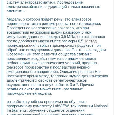
систем электроавтоматики. Исследование
Применение LabVIEW для исследования течения в расши
электрической цепи, содержащей только пассивные
Создание виртуальной работы «Изучение магнитных свой
элементы.
Обратный маятник
Устройство для изучения основ интерфейсов обмена по п
Модель, о которой пойдет речь, это электровоз
Лабораторный практикум: изучение адиабатического расш
переменного тока в режиме реостатного торможения.
Стенд для исследования электрических переходных харак
Проведенное исследование показало, что при
воздействии на жировой шарик размером 5 мкм,
Система статистической обработки результатов измерите
импульсам давления порядка 0,5 МПа, его оставшаяся
Автоматизация лазерно-плазменных измерений с помощ
после дробления масса имеет размеры 0,5.
Метод
Модельно-измерительный комплекс. Назначение. Состав.
прогнозирования свойств дисперсных продуктов при
Использование технологий NATIONAL INSTRUMENTS для с
обработке возмущениями давления Постановка задачи
Учебный практикум "Спектральный и корреляционный ана
Современный этап развития общества связан с
Учебный стенд для исследования принципа действия унив
повышенным воздействием на организм человека
Оборудование и программное обеспечение учебных лабор
неблагоприятных экологических условий, вредных
Виртуальный лабораторный практикум для изучения техн
факторов производства и последствий нервно-
Управление роботом ТУР-10 средствами LabVIEW
эмоционального напряжения. Описание решения На
настоящее время метод тепловых шумов для измерения
Аппаратно-программный комплекс для исследования АЧХ 
диэлектрических свойств сегнетоэлектриков
Автоматизированный дистанционный лабораторный практи
осуществлен всего в двух работах 3 и 7. Причем
Исследование возможности реставрации одномерных сигн
реальная система может иметь различные
Использование технологий NATIONAL INSTRUMENTS в оп
гомоморфные ей модели.
Разработка модификаций алгоритма полигармонической э
Учебный стенд для исследования принципа действия унив
разработка учебных программа по обучению
Виртуальная система поддержки принимаемых решений в
программному комплексу LabVIEW, технологиям National
Instruments; обучение студентов отделений
Преемственность дисциплин «Моделирование систем» и «
телекоммуникаций и информатики программному