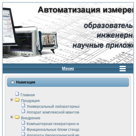
Меню
Навигация
Главная
Продукция
Универсальный лабораторный стенд "Сигнал-USB"
Аппарат комплексной квантовой терапии Интроскан
Внедрение
Компьютерная генераторно-измерительная система
Функциональные блоки стенда "Сигнал-USB"
Аппараты биорезонансной квантовой терапии серии СКАН