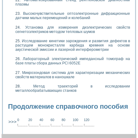
плазмы
Высокочувствительные оптоэлектронные дифракционные
датчики малых перемещений и колебаний
Установка для измерения диэлектрических свойств
сегнетоэлектриков методом тепловых шумов
Исследование кинетики зарождения и развития дефектов в
растущем монокристалле карбида кремния на основе
акустической эмиссии и лазерной интерферометрии
Лабораторный электрический импедансный томограф на
базе платы сбора данных PCI 6052E
Микрозондовая система для характеризации механических
свойств материалов в наношкале
Метод траекторий в исследовании
металлообрабатывающих станков
Продолжение справочного пособия
0
20
40
60
80
100
120
>>>
!
.
.
.
.
.
.
.
.
.
.
.
.
.
.
.
.
.
.
.
!
.
.
.
.
.
.
.
.
.
.
.
.
.
.
.
.
.
.
.
!
.
.
.
.
.
.
.
.
.
.
.
.
.
.
.
.
.
.
.
!
.
.
.
.
.
.
.
.
.
.
.
.
.
.
.
.
.
.
.
!
.
.
.
.
.
.
.
.
.
.
.
.
.
.
.
.
.
.
.
!
.
.
.
.
.
.
.
.
.
.
.
.
.
.
.
.
.
.
.
!
.
.
.
.
.
.
.
.
.
.
.
.
.
.
.
.
.
.
.