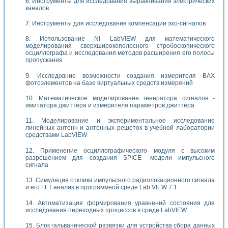
Инструменты для исследования выравнивания электрических
каналов
Инструменты для исследования компенсации эхо-сигналов
Использование NI LabVIEW для математического
моделирования сверхширокополосного стробоскопического
осциллографа и исследования методов расширения его полосы
пропускания
Исследовние возможности создания измерителя ВАХ
фотоэлементов на базе виртуальных средств измерений
Математическое моделирование генератора сигналов -
имитатора джиттера и измерителя параметров джиттера
Моделирование и экспериментальное исследование
линейных антенн и антенных решеток в учебной лаборатории
средствами LabVIEW
Применение осциллографического модуля с высоким
разрешением для создания SPICE- модели импульсного
сигнала
Симуляция отклика импульсного радиолокационного сигнала
и его FFT анализ в программной среде Lab VIEW 7.1
Автоматизация формирования уравнений состояния для
исследования переходных процессов в среде LabVIEW
Блок гальванической развязки для устройства сбора данных