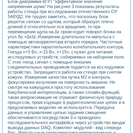
Блок-диаграмма ВПП "эффективное значение
Применение LabVIEW для исследования течения в расши
напряжения шума" На рисунке 3 показаны результаты
Создание виртуальной работы «Изучение магнитных свой
работы стенда при исследовании отечественного ОУ
Обратный маятник
544УД2. Не трудно заметить, что поскольку блок
Устройство для изучения основ интерфейсов обмена по п
решеток связан со щупом, который образует плечо
Лабораторный практикум: изучение адиабатического расш
длиной d относительно оси вращения, то при
перемещении щупа на ∆х происходит поворот блока на
Стенд для исследования электрических переходных харак
угол δα =∆хId. Измерение длительности импульса с
Система статистической обработки результатов измерите
помощью автокоррелятора второго порядка. Частотные
Автоматизация лазерно-плазменных измерений с помощ
характеристики параллельного колебательного контура.
Модельно-измерительный комплекс. Назначение. Состав.
Гнезда «+5 В», «-15 В», «+15», служат для питания
Использование технологий NATIONAL INSTRUMENTS для с
исследуемых устройств, собираемых на наборном поле.
Учебный практикум "Спектральный и корреляционный ана
С этих гнезд сигнал с помощью внешних
Учебный стенд для исследования принципа действия унив
соединительных проводников подается на исследуемое
Оборудование и программное обеспечение учебных лабор
устройство. Запрещается работа на стенде при снятом
Виртуальный лабораторный практикум для изучения техн
кожухе. Измерение качества пучка М2 и контроль
фокусировки излучения на поверхность мишени. Не
Управление роботом ТУР-10 средствами LabVIEW
смотря на кажущуюся простоту использования
Аппаратно-программный комплекс для исследования АЧХ 
бикубической интерполяции, а также сплайн-функций,
Автоматизированный дистанционный лабораторный практи
такая аппроксимация не отражает физическую природу
Исследование возможности реставрации одномерных сигн
процессов, происходящих в радиотехнических цепях и в
Использование технологий NATIONAL INSTRUMENTS в оп
предлагаемых моделях не используется. Передача
Разработка модификаций алгоритма полигармонической э
данных и управление цепью задания смещения
Учебный стенд для исследования принципа действия унив
обеспечивается посредством 3-х проводного
Виртуальная система поддержки принимаемых решений в
последовательного интерфейса через устройство ввода/
вывода данных DAQ. Комплект модулей - вид спереди
Преемственность дисциплин «Моделирование систем» и «
Рис. Импульсные характеристики апериодических и