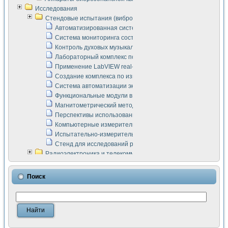
Исследования
Стендовые испытания (виброакустика, тензометрия и т.п.)
Автоматизированная система измерения параметров дизе
Система мониторинга состояния тяговых электродвигателей
Контроль духовых музыкальных инструментов
Лабораторный комплекс по исследованию элементной ба
Применение LabVIEW real-time module для моделирования
Создание комплекса по измерению скорости подвижного с
Система автоматизации экспериментальных исследований 
Функциональные модули в стандарте Nl SCXI для ультраз
Магнитометрический метод в дефектоскопии сварных шво
Перспективы использования машинного зрения в составе
Компьютерные измерительные системы для лабораторных
Испытательно-измерительный комплекс аппаратуры для о
Стенд для исследований рабочих процессов ДВС в динам
Радиоэлектроника и телекоммуникации
LabVIEW в расчетах радиолиний систем передачи данных
Аппаратно-программный комплекс для исследования АЧХ 
Поиск
Виртуальный лабораторный стенд для исследования пар
Измерение шумовых параметров операционных усилител
Измерительный преобразователь на основе цифровой обр
Инструменты для исследования выравнивания электричес
Инструменты для исследования компенсации эхо-сигнало