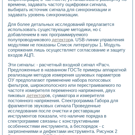
Разработка виртуальных тренажеров путем моделировани
времени, задавать частоту оцифровки сигнала,
Система блокировок, сигнализации и защиты ускорителя 
выбирать источник сигнала для синхронизации и
Система сбора данных и управления процессом цементир
задавать уровень синхронизации.
Управление температурой газовой среды специальной ба
Разработка программного обеспечения с использованием
Для более детальных исследований предлагается
использовать существующие методики, но с
Использование технологий NATIONAL INSTRUMENTS при ра
добавлением в них программируемого
Оборудование для промышленной термотрансферной мар
полупроводникового
детектор
а. USB-линии управления
Автоматизация реометрических исследований на базе La
модулями не показаны Список литературы 1. Модуль
Применение измерителя иммитанса для исследова¬ния эле
сопряжения лишь осуществляет согласование и защиту
Исследование электромагнитных переходных процессов при
входов АЦП.
Стенд для исследования электрических переходных харак
Автоматизация контроля сварных швов на базе техноло
Эти сигналы: - расчетный входной сигнал «Расч.
Предложенные в названном ГОСТе примеры аппаратной
Измерительный контроль с применением неиндустриальны
реализации методов измерения шумовых параметров
Моделирование надежности и эффективности систем упра
ОУ предполагают применение набора полосовых
Лабораторные практикумы и учебные стенды
фильтров, широкополосного или перестраиваемого по
Автоматизация лабораторного стенда по измерению проф
частоте измерителя переменного напряжения, двух
Автоматизированные лабораторные комплексы для вузов,
пиковых
детектор
ов, сумматора и измерителя
Виртуальный прибор для исследования нелинейных рези
постоянного напряжения. Спектрограмма Габора для
Использование виртуальных приборов в процесе изучения
фрагментов звуковых сигнала Проведенные
Использование программ ELECTRONICS WORKBENCH-MULTI
исследования после очистки и реставрации
Лабораторный практикум по дисциплине «Цифровые вычис
инструментов показали, что наличие порядка в
спектрограмме связаны с конструктивными
Лабораторный практикум по ИНС на основе LabVIEW
особенностями инструмента, а беспорядок - с
Лабораторный практикум по основам теории коммутации
загрязнениями и дефектами инструмента. Рисунок 2
Опыт использования NI LabVIEW для создания лабораторн