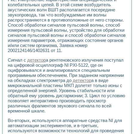
Универсальный стенд для исследования электрических ха
колебательных цепей. В этой схеме возбудитель
Лабораторные практикумы по информационно-измерител
акустических волн ВШП располагается посередине
Виртуальный измеритель частотных характеристик на осн
звукопровода, так что возбуждаемые им волны
Лабораторный практикум по основам теории Коммутации
распространяются в противоположные от него стороны.
Разработка виртуальной лабораторной работы «Имитаци
Способ обработки сигналов пульсовой волны, способ
Виртуальные практикумы по электротехнике в среде LabV
измерения пульсовой волны, устройство для обработки
Из опыта внедрения в рамках национального проекта «Об
сигналов пульсовой волны и способ обработки сигналов
Исследование эффективности решателей обыкновенных 
измерения параметров, отражающих состояние органов
и/или систем организма, Заявка номер
Опыт разработки LabVIEW лабораторных практикумов н
2002124146/1402631 от 11.
Проблемы повышения качества образования и подготовки
Развитие LabVIEW лабораторного практикума по электр
Сигнал с
детектор
а рентгеновского излучения поступал
Разработка виртуальной лаборатории по электротехнике 
на цифровой осциллограф Nl PXI-5122, где он
Усовершенствованные алгоритмы частотного анализа для
оцифровывался и анализировался специальным
Об опыте работы учебного центра «Технологии NATIONAL
программным обеспечением. При заданном напряжении
Технологии NI в магистерской программе «Прикладная фи
на обкладках спектрометра до
детектор
а в виде
микроканальной пластины МКП долетят только ионы с
Система диагностики двигателей постоянного тока
определенной энергией. Уровень стабильности или
Автоматизированный стенд формирования электромагнитн
обратный ему уровень дисгармонии; 3. Цикл по условию
Лабораторный практикум по курсу ИИС на базе оборудов
позволяет интерактивно производить просмотр
Партнеры
различных фрагментов звукового сигнала по всей
Академические и отраслевые институты
временной шкале.
Учебные заведения
Бизнес
Во-вторых, используются аппаратные средства NI для
Контакты
автоматизации экспериментов, и в-третьих,
используются возможности технологий для проведения