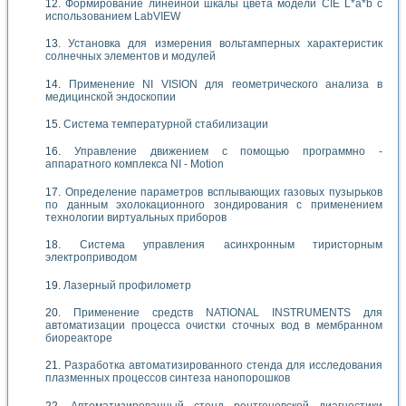
Формирование линейной шкалы цвета модели CIE L*a*b с
использованием LabVIEW
Установка для измерения вольтамперных характеристик
солнечных элементов и модулей
Применение NI VISION для геометрического анализа в
медицинской эндоскопии
Система температурной стабилизации
Управление движением с помощью программно -
аппаратного комплекса NI - Motion
Определение параметров всплывающих газовых пузырьков
по данным эхолокационного зондирования с применением
технологии виртуальных приборов
Система управления асинхронным тиристорным
электроприводом
Лазерный профилометр
Применение средств NATIONAL INSTRUMENTS для
автоматизации процесса очистки сточных вод в мембранном
биореакторе
Разработка автоматизированного стенда для исследования
плазменных процессов синтеза нанопорошков
Автоматизированный стенд рентгеновской диагностики