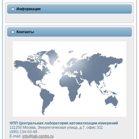
Использование NI LabVIEW для математического моделир
Исследовние возможности создания измерителя ВАХ фото
Информация
Математическое моделирование генератора сигналов - и
Моделирование и экспериментальное исследование линей
Применение осциллографического модуля с высоким разр
Симуляция отклика импульсного радиолокационного сигнал
Контакты
Автоматизация формирования уравнений состояния для и
Блок гальванической развязки для устройства сбора данн
Разработка автоматизированного стенда для измерения о
Применение среды LabVIEW для построения картины возб
Портативная система для определения показателей качес
Использование LabVIEW для управления источником пит
Устройство для снятия вольт-амперных характеристик со
Передовые научные технологии: нано-, фемто-, биотехнологи
Автоматизированная установка по измерению временных 
Автоматизированный лабораторный комплекс на базе Lab
Визуализация моделирования и оптимизации тепловой об
Виртуальный прибор для исследования функциональных в
Исследование возможности создания экономичного виртуа
Исследование кинетики движения макрочастиц в упорядо
Комплекс автоматизированной диагностики крови
НПП Центральная лаборатория автоматизации измерений
Метод прогнозирования свойств дисперсных продуктов п
111250 Москва, Энергетическая улица, д.7, офис 311
Недорогая система управления сверхпроводящим соленои
(495) 134-03-49
E-mail:
info@lab-centre.ru
Применение технологий NI в курсе экспериментальной фи