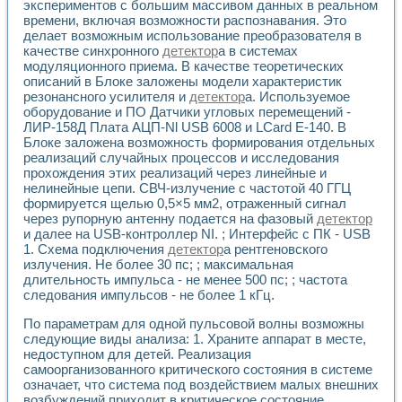
экспериментов с большим массивом данных в реальном
времени, включая возможности распознавания. Это
делает возможным использование преобразователя в
качестве синхронного
детектор
а в системах
модуляционного приема. В качестве теоретических
описаний в Блоке заложены модели характеристик
резонансного усилителя и
детектор
а. Используемое
оборудование и ПО Датчики угловых перемещений -
ЛИР-158Д Плата АЦП-Nl USB 6008 и LCard E-140. В
Блоке заложена возможность формирования отдельных
реализаций случайных процессов и исследования
прохождения этих реализаций через линейные и
нелинейные цепи. СВЧ-излучение с частотой 40 ГГЦ
формируется щелью 0,5×5 мм2, отраженный сигнал
через рупорную антенну подается на фазовый
детектор
и далее на USB-контроллер NI. ; Интерфейс с ПК - USB
1. Схема подключения
детектор
а рентгеновского
излучения. Не более 30 пс; ; максимальная
длительность импульса - не менее 500 пс; ; частота
следования импульсов - не более 1 кГц.
По параметрам для одной пульсовой волны возможны
следующие виды анализа: 1. Храните аппарат в месте,
недоступном для детей. Реализация
самоорганизованного критического состояния в системе
означает, что система под воздействием малых внешних
возбуждений приходит в критическое состояние,