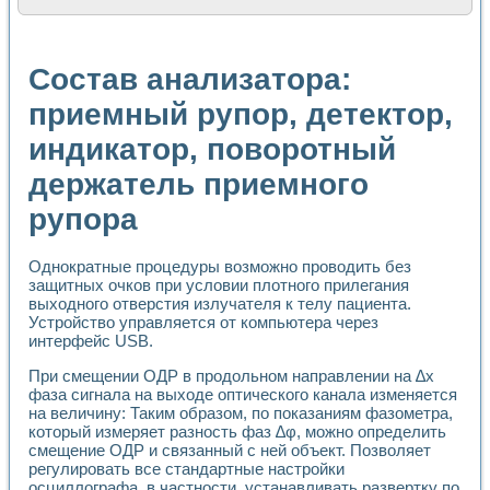
Расчет переноса аэрозоля и выпадения осадка в реально
Формирование линейной шкалы цвета модели CIE L*a*b с
Установка для измерения вольтамперных характеристик с
Состав анализатора:
Применение NI VISION для геометрического анализа в ме
Система температурной стабилизации
приемный рупор, детектор,
Управление движением с помощью программно - аппаратног
индикатор, поворотный
Определение параметров всплывающих газовых пузырьков
Система управления асинхронным тиристорным электроп
держатель приемного
Лазерный профилометр
Применение средств NATIONAL INSTRUMENTS для автомат
рупора
Разработка автоматизированного стенда для исследован
Автоматизированный стенд рентгеновской диагностики п
Высокочувствительные оптоэлектронные дифракционные 
Однократные процедуры возможно проводить без
защитных очков при условии плотного прилегания
Установка для измерения диэлектрических свойств сегне
выходного отверстия излучателя к телу пациента.
Исследование кинетики зарождения и развития дефектов 
Устройство управляется от компьютера через
Лабораторный электрический импедансный томограф на б
интерфейс USB.
Микрозондовая система для характеризации механических
Метод траекторий в исследовании металлообрабатывающ
При смещении ОДР в продольном направлении на ∆х
Промышленная автоматизация
фаза сигнала на выходе оптического канала изменяется
Автоматизация технологических процессов получения дис
на величину: Таким образом, по показаниям фазометра,
который измеряет разность фаз ∆φ, можно определить
Использование систем технического зрения для контроля
смещение ОДР и связанный с ней объект. Позволяет
Исследование электромагнитных переходных процессов при
регулировать все стандартные настройки
Применение LabVIEW при разработке обучающих информа
осциллографа, в частности, устанавливать развертку по