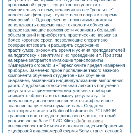
Универсальный стенд для исследования электрических ха
программной среде; - существенно упростить
Лабораторные практикумы по информационно-измерител
измерительную схему, исключив из нее "реальные"
Виртуальный измеритель частотных характеристик на осн
полосовые фильтры; - существенно сократить время
Лабораторный практикум по основам теории Коммутации
измерений, т. Одновременно - практикумы должны
Разработка виртуальной лабораторной работы «Имитаци
использовать современные технологии обучения,
Виртуальные практикумы по электротехнике в среде LabV
предоставляющие возможности усваивать больший
Из опыта внедрения в рамках национального проекта «Об
объем знаний и приобретать практические навыки за
Исследование эффективности решателей обыкновенных 
более короткие сроки, позволяющие оперативно
совершенствовать и расширять содержание
Опыт разработки LabVIEW лабораторных практикумов н
практикумов, экономить время и усилия преподавателей
Проблемы повышения качества образования и подготовки
на подготовку к занятиям и их проведение и т. При этом
Развитие LabVIEW лабораторного практикума по электр
на экране загорается мигающие транспоранты
Разработка виртуальной лаборатории по электротехнике 
«Амперметр сгорел!» и «Переключите предел измерения
Усовершенствованные алгоритмы частотного анализа для
прибора». Замечено яркое проявление такого важного
Об опыте работы учебного центра «Технологии NATIONAL
компонента обучения студентов - как обучение
Технологии NI в магистерской программе «Прикладная фи
«наравне», вызванного индивидуализацией выполнения
Система диагностики двигателей постоянного тока
работ. И вдобавок относительная легкость получения
результата с применением виртуальных приборов
Автоматизированный стенд формирования электромагнитн
снижает любопытство к самому результату. По
Лабораторный практикум по курсу ИИС на базе оборудов
полученному значению вычисляется эффективное
Партнеры
значение напряжения шума сигнала. Сердцем
Академические и отраслевые институты
платформы является National Instruments PCI-5640R
Учебные заведения
трансивер волн среднего диапазона частот, который
Бизнес
реализован на базе ПЛИС Xilinx;
Лаборатория
Контакты
высокоскоростной съемки и анализа видеоизображения
с цифровой видеокамерой фирмы Sony станет основой