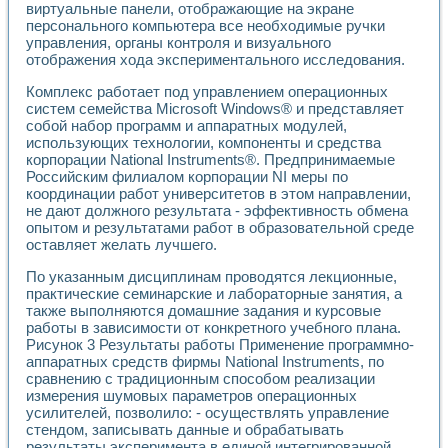
виртуальные панели, отображающие на экране
Применение LabVIEW для исследования течения в расши
персонального компьютера все необходимые ручки
Создание виртуальной работы «Изучение магнитных свой
управления, органы контроля и визуального
Обратный маятник
отображения хода экспериментального исследования.
Устройство для изучения основ интерфейсов обмена по п
Лабораторный практикум: изучение адиабатического расш
Комплекс работает под управлением операционных
Стенд для исследования электрических переходных харак
систем семейства Microsoft Windows® и представляет
собой набор программ и аппаратных модулей,
Система статистической обработки результатов измерите
использующих технологии, компоненты и средства
Автоматизация лазерно-плазменных измерений с помощ
корпорации National Instruments®. Предпринимаемые
Модельно-измерительный комплекс. Назначение. Состав.
Российским филиалом корпорации NI меры по
Использование технологий NATIONAL INSTRUMENTS для с
координации работ университетов в этом направлении,
Учебный практикум "Спектральный и корреляционный ана
не дают должного результата - эффективность обмена
Учебный стенд для исследования принципа действия унив
опытом и результатами работ в образовательной среде
Оборудование и программное обеспечение учебных лабор
оставляет желать лучшего.
Виртуальный лабораторный практикум для изучения техн
По указанным дисциплинам проводятся лекционные,
Управление роботом ТУР-10 средствами LabVIEW
практические семинарские и лабораторные занятия, а
Аппаратно-программный комплекс для исследования АЧХ 
также выполняются домашние задания и курсовые
Автоматизированный дистанционный лабораторный практи
работы в зависимости от конкретного учебного плана.
Исследование возможности реставрации одномерных сигн
Рисунок 3 Результаты работы Применение программно-
Использование технологий NATIONAL INSTRUMENTS в оп
аппаратных средств фирмы National Instruments, по
Разработка модификаций алгоритма полигармонической э
сравнению с традиционным способом реализации
Учебный стенд для исследования принципа действия унив
измерения шумовых параметров операционных
Виртуальная система поддержки принимаемых решений в
усилителей, позволило: - осуществлять управление
стендом, записывать данные и обрабатывать
Преемственность дисциплин «Моделирование систем» и «
результаты эксперимента в единой интегрированной