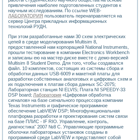
Разработка виртуальных тренажеров путем моделировани
привлечения наиболее подготовленных студентов к
Система блокировок, сигнализации и защиты ускорителя 
научным исследованиям. По ссылке WEB-
Система сбора данных и управления процессом цементир
ЛАБОРАТОРИЯ
пользователь перенаправляется на
Управление температурой газовой среды специальной ба
сервер Центра прикладных информационных
Разработка программного обеспечения с использованием
технологий РУДН.
Использование технологий NATIONAL INSTRUMENTS при ра
При этом разработанные нами 30 схем электрических
Оборудование для промышленной термотрансферной мар
цепей в среде моделирования Multisim 8,
Автоматизация реометрических исследований на базе La
предоставленной нам корпорацией National Instruments,
Применение измерителя иммитанса для исследова¬ния эле
прошли тестирование в компании Electronics Workbench
Исследование электромагнитных переходных процессов при
и записаны ею на мастер-диске вместе с демо-версией
Стенд для исследования электрических переходных харак
Multisim 8 Student Demo. Для того, чтобы создавался
Автоматизация контроля сварных швов на базе техноло
файл. 10 комплектов, состоящих из системы сбора и
Измерительный контроль с применением неиндустриальны
обработки данных USB-6009 и макетной платы для
Моделирование надежности и эффективности систем упра
разработки собственных аналоговых и цифровых схем и
их подключения к платам сбора данных SC-2075;
Лабораторные практикумы и учебные стенды
Лабораторная станция Nl ELVIS; Плата Nl SPEEDY-33
Автоматизация лабораторного стенда по измерению проф
DSP board;
Лаборатория
«Цифровая обработка
Автоматизированные лабораторные комплексы для вузов,
сигналов» на базе сигнального процессора компании
Виртуальный прибор для исследования нелинейных рези
Texas Instruments и графическое программное
Использование виртуальных приборов в процесе изучения
обеспечение LabVIEW DSP; Многофункциональная
Использование программ ELECTRONICS WORKBENCH-MULTI
платформа разработки и проектирования систем связи
Лабораторный практикум по дисциплине «Цифровые вычис
на базе ПЛИС - IF RIO. Управление, контроль,
Лабораторный практикум по ИНС на основе LabVIEW
диагностика" 2007 №8 С. Управляющие программные
Лабораторный практикум по основам теории коммутации
оболочки лабораторных установок созданы в
программной среде LabVIEW и представляют собой
Опыт использования NI LabVIEW для создания лабораторн