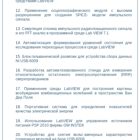
средствами LabVIEW
Применение осциллографического модуля с высоким
разрешением для создания SPICE- модели импульсного
сигнала
Симуляция отклика импульсного радиолокационного сигнала
и его FFT анализ в программной среде Lab VIEW 7.1
Автоматизация формирования уравнений состояния для
исследования переходных процессов в среде LabVIEW
Блок гальванической развязки для устройства сбора данных
NI USB-6009
Разработка автоматизированного стенда для измерения
относительного остаточного электросопротивления (RRR)
сверхпроводников
Применение среды LabVIEW для построения картины
возбуждения комбинационных колебаний в пространстве Ван
Дер Поля
Портативная система для определения показателей
качества электрической энергии
Использование LabVIEW для управления источником
питания PSP 2010 фирмы GW INSTEK
Устройство для снятия вольт-амперных характеристик
солнечных модулей на базе USB-6008