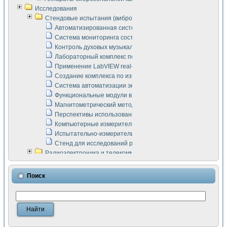
Исследования
Стендовые испытания (виброакустика, тензометрия и т.п.)
Автоматизированная система измерения параметров дизе
Система мониторинга состояния тяговых электродвигателей
Контроль духовых музыкальных инструментов
Лабораторный комплекс по исследованию элементной ба
Применение LabVIEW real-time module для моделирования
Создание комплекса по измерению скорости подвижного с
Система автоматизации экспериментальных исследований 
Функциональные модули в стандарте Nl SCXI для ультраз
Магнитометрический метод в дефектоскопии сварных шво
Перспективы использования машинного зрения в составе
Компьютерные измерительные системы для лабораторных
Испытательно-измерительный комплекс аппаратуры для о
Стенд для исследований рабочих процессов ДВС в динам
Радиоэлектроника и телекоммуникации
LabVIEW в расчетах радиолиний систем передачи данных
Аппаратно-программный комплекс для исследования АЧХ 
Поиск
Виртуальный лабораторный стенд для исследования пар
Измерение шумовых параметров операционных усилител
Измерительный преобразователь на основе цифровой обр
Инструменты для исследования выравнивания электричес
Инструменты для исследования компенсации эхо-сигнало