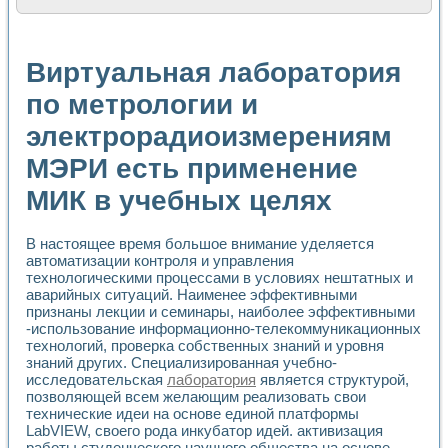
Расчет переноса аэрозоля и выпадения осадка в реально
Формирование линейной шкалы цвета модели CIE L*a*b с
Установка для измерения вольтамперных характеристик с
Виртуальная лаборатория
Применение NI VISION для геометрического анализа в ме
Система температурной стабилизации
по метрологии и
Управление движением с помощью программно - аппаратног
электрорадиоизмерениям
Определение параметров всплывающих газовых пузырьков
Система управления асинхронным тиристорным электроп
МЭРИ есть применение
Лазерный профилометр
Применение средств NATIONAL INSTRUMENTS для автомат
МИК в учебных целях
Разработка автоматизированного стенда для исследован
Автоматизированный стенд рентгеновской диагностики п
Высокочувствительные оптоэлектронные дифракционные 
В настоящее время большое внимание уделяется
автоматизации контроля и управления
Установка для измерения диэлектрических свойств сегне
технологическими процессами в условиях нештатных и
Исследование кинетики зарождения и развития дефектов 
аварийных ситуаций. Наименее эффективными
Лабораторный электрический импедансный томограф на б
признаны лекции и семинары, наиболее эффективными
Микрозондовая система для характеризации механических
-использование информационно-телекоммуникационных
Метод траекторий в исследовании металлообрабатывающ
технологий, проверка собственных знаний и уровня
Промышленная автоматизация
знаний других. Специализированная учебно-
Автоматизация технологических процессов получения дис
исследовательская
лаборатория
является структурой,
Использование систем технического зрения для контроля
позволяющей всем желающим реализовать свои
технические идеи на основе единой платформы
Исследование электромагнитных переходных процессов при
LabVIEW, своего рода инкубатор идей. активизация
Применение LabVIEW при разработке обучающих информа
работы студенческого научного общества на основе