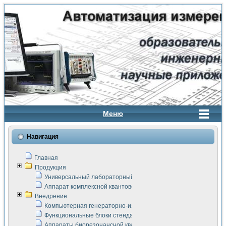
Меню
Навигация
Главная
Продукция
Универсальный лабораторный стенд "Сигнал-USB"
Аппарат комплексной квантовой терапии Интроскан
Внедрение
Компьютерная генераторно-измерительная система
Функциональные блоки стенда "Сигнал-USB"
Аппараты биорезонансной квантовой терапии серии СКАН