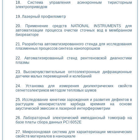
Система управления асинхронным тиристорным
электроприводом
Лазерный профилометр
Применение средств NATIONAL INSTRUMENTS для
автоматизации процесса очистки сточных вод в мембранном
биореакторе
Разработка автоматизированного стенда для исследования
плазменных процессов синтеза нанопорошков
Автоматизированный стенд рентгеновской диагностики
плазмы
Высокочувствительные оптоэлектронные дифракционные
датчики малых перемещений и колебаний
Установка для измерения диэлектрических свойств
сегнетоэлектриков методом тепловых шумов
Исследование кинетики зарождения и развития дефектов в
растущем монокристалле карбида кремния на основе
акустической эмиссии и лазерной интерферометрии
Лабораторный электрический импедансный томограф на
базе платы сбора данных PCI 6052E
Микрозондовая система для характеризации механических
свойств материалов в наношкале