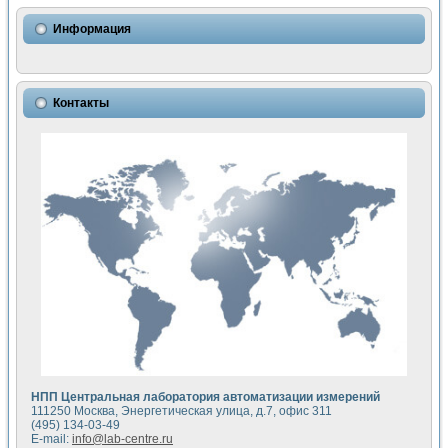
Использование NI LabVIEW для математического моделир
Исследовние возможности создания измерителя ВАХ фото
Информация
Математическое моделирование генератора сигналов - и
Моделирование и экспериментальное исследование линей
Применение осциллографического модуля с высоким разр
Симуляция отклика импульсного радиолокационного сигнал
Контакты
Автоматизация формирования уравнений состояния для и
Блок гальванической развязки для устройства сбора данн
Разработка автоматизированного стенда для измерения о
Применение среды LabVIEW для построения картины возб
Портативная система для определения показателей качес
Использование LabVIEW для управления источником пит
Устройство для снятия вольт-амперных характеристик со
Передовые научные технологии: нано-, фемто-, биотехнологи
Автоматизированная установка по измерению временных 
Автоматизированный лабораторный комплекс на базе Lab
Визуализация моделирования и оптимизации тепловой об
Виртуальный прибор для исследования функциональных в
Исследование возможности создания экономичного виртуа
Исследование кинетики движения макрочастиц в упорядо
Комплекс автоматизированной диагностики крови
НПП Центральная лаборатория автоматизации измерений
Метод прогнозирования свойств дисперсных продуктов п
111250 Москва, Энергетическая улица, д.7, офис 311
Недорогая система управления сверхпроводящим соленои
(495) 134-03-49
E-mail:
info@lab-centre.ru
Применение технологий NI в курсе экспериментальной фи