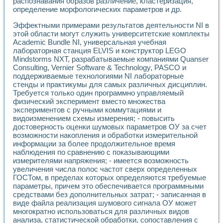
распознавания образов различение, кластеризация,
определение морфологических параметров и др.
Эффектными примерами результатов деятельности NI в
этой области могут служить университетские комплекты
Academic Bundle NI, универсальная учебная
лабораторная станция ELVIS и конструктор LEGO
Mindstorms NXT, разрабатываемые компаниями Quanser
Consulting, Vernier Software & Technology, PASCO и
поддерживаемые технологиями NI лабораторные
стенды и практикумы для самых различных дисциплин.
Требуется только один программно управляемый
физический эксперимент вместо множества
экспериментов с ручными коммутациями и
видоизменением схемы измерения; - повысить
достоверность оценки шумовых параметров ОУ за счет
возможности накопления и обработки измерительной
информации за более продолжительное время
наблюдения по сравнению с показывающими
измерителями напряжения; - имеется возможность
увеличения числа полос частот сверх определенных
ГОСТом, в пределах которых определяются требуемые
параметры, причем это обеспечивается программными
средствами без дополнительных затрат; - записанная в
виде файла реализация шумового сигнала ОУ может
многократно использоваться для различных видов
анализа, статистической обработки, сопоставления с