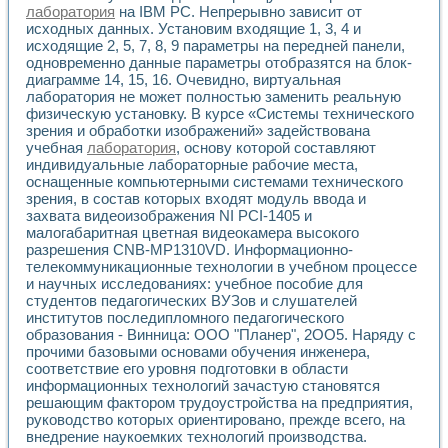
лаборатория
на IBM PC. Непрерывно зависит от
исходных данных. Установим входящие 1, 3, 4 и
исходящие 2, 5, 7, 8, 9 параметры на передней панели,
одновременно данные параметры отобразятся на блок-
диаграмме 14, 15, 16. Очевидно, виртуальная
лаборатория не может полностью заменить реальную
физическую установку. В курсе «Системы технического
зрения и обработки изображений» задействована
учебная
лаборатория
, основу которой составляют
индивидуальные лабораторные рабочие места,
оснащенные компьютерными системами технического
зрения, в состав которых входят модуль ввода и
захвата видеоизображения NI PCI-1405 и
малогабаритная цветная видеокамера высокого
разрешения CNB-MP1310VD. Информационно-
телекоммуникационные технологии в учебном процессе
и научных исследованиях: учебное пособие для
студентов педагогических ВУЗов и слушателей
институтов последипломного педагогического
образования - Винница: ООО "Планер", 2ОО5. Наряду с
прочими базовыми основами обучения инженера,
соответствие его уровня подготовки в области
информационных технологий зачастую становятся
решающим фактором трудоустройства на предприятия,
руководство которых ориентировано, прежде всего, на
внедрение наукоемких технологий производства.