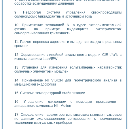
обработке возмущениями давления
Недорогая система управления сверхпроводящим
соленоидом с биквадрантным источником тока
Применение технологий NI в курсе экспериментальной
физики на примере выдающихся экспериментов:
самоорганизованная критичность
Расчет переноса аэрозоля и выпадения осадка в реальном
времени
Формирование линейной шкалы цвета модели CIE L*a*b с
использованием LabVIEW
Установка для измерения вольтамперных характеристик
солнечных элементов и модулей
Применение NI VISION для геометрического анализа в
медицинской эндоскопии
Система температурной стабилизации
Управление движением с помощью программно -
аппаратного комплекса NI - Motion
Определение параметров всплывающих газовых пузырьков
по данным эхолокационного зондирования с применением
технологии виртуальных приборов