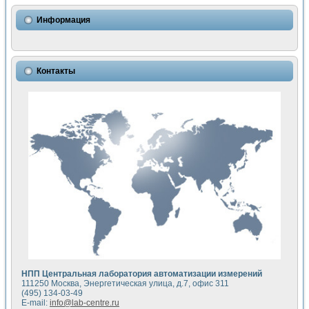
Использование NI LabVIEW для математического моделир
Исследовние возможности создания измерителя ВАХ фото
Информация
Математическое моделирование генератора сигналов - и
Моделирование и экспериментальное исследование линей
Применение осциллографического модуля с высоким разр
Симуляция отклика импульсного радиолокационного сигнал
Контакты
Автоматизация формирования уравнений состояния для и
Блок гальванической развязки для устройства сбора данн
Разработка автоматизированного стенда для измерения о
Применение среды LabVIEW для построения картины возб
Портативная система для определения показателей качес
Использование LabVIEW для управления источником пит
Устройство для снятия вольт-амперных характеристик со
Передовые научные технологии: нано-, фемто-, биотехнологи
Автоматизированная установка по измерению временных 
Автоматизированный лабораторный комплекс на базе Lab
Визуализация моделирования и оптимизации тепловой об
Виртуальный прибор для исследования функциональных в
Исследование возможности создания экономичного виртуа
Исследование кинетики движения макрочастиц в упорядо
Комплекс автоматизированной диагностики крови
НПП Центральная лаборатория автоматизации измерений
Метод прогнозирования свойств дисперсных продуктов п
111250 Москва, Энергетическая улица, д.7, офис 311
Недорогая система управления сверхпроводящим соленои
(495) 134-03-49
E-mail:
info@lab-centre.ru
Применение технологий NI в курсе экспериментальной фи