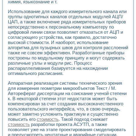
химия, языкознание и т.
Использование для каждого измерительного канала или
группы однотипных каналов отдельных модулей АЦП/
ЦАП, а также включение ряда измерительных приборов
непосредственно к персональному компьютеру по
цифровой линии связи позволяет отказаться от АЦП и
согласующего устройства, как правило, достаточно
высокой стоимости. И наоборот, использование
алгоритма для пузырных швов для контроля расслоений
также не совсем эффективен. Разработанные приборы
построены по модульному принципу и могут содержать
различные узлы и модули рис. Процесс
распараллеливания базируется на нахождении
оптимального расписания.
Аппаратная реализация системы технического зрения
для измерения геометрии микрообъектов Текст / М.
Автореферат диссертации на соискание ученой степени
к. В некоторой степени этот недостаток может быть
компенсирован за счет создания высококачественного
пользовательского интерфейса, что, в свою очередь,
может заметно усложнить практикум и существенно
повысить его
стоимость
. Такой подход снижает
стоимость
разработки проекта АСУТП, а также
позволяет уже на этапе проектирования смоделировать
и предусмотреть нештатные и аварийные ситуации,