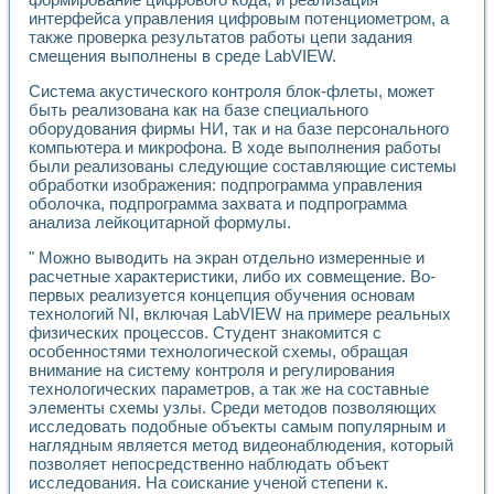
Разработка виртуальных тренажеров путем моделировани
интерфейса управления цифровым потенциометром, а
Система блокировок, сигнализации и защиты ускорителя 
также проверка результатов работы цепи задания
Система сбора данных и управления процессом цементир
смещения выполнены в среде LabVIEW.
Управление температурой газовой среды специальной ба
Разработка программного обеспечения с использованием
Система акустического контроля блок-флеты, может
Использование технологий NATIONAL INSTRUMENTS при ра
быть реализована как на базе специального
оборудования фирмы НИ, так и на базе персонального
Оборудование для промышленной термотрансферной мар
компьютера и микрофона. В ходе выполнения работы
Автоматизация реометрических исследований на базе La
были реализованы следующие составляющие системы
Применение измерителя иммитанса для исследова¬ния эле
обработки изображения: подпрограмма управления
Исследование электромагнитных переходных процессов при
оболочка, подпрограмма захвата и подпрограмма
Стенд для исследования электрических переходных харак
анализа лейкоцитарной формулы.
Автоматизация контроля сварных швов на базе техноло
Измерительный контроль с применением неиндустриальны
" Можно выводить на экран отдельно измеренные и
расчетные характеристики, либо их совмещение. Во-
Моделирование надежности и эффективности систем упра
первых реализуется концепция обучения основам
Лабораторные практикумы и учебные стенды
технологий NI, включая LabVIEW на примере реальных
Автоматизация лабораторного стенда по измерению проф
физических процессов. Студент знакомится с
Автоматизированные лабораторные комплексы для вузов,
особенностями технологической схемы, обращая
Виртуальный прибор для исследования нелинейных рези
внимание на систему контроля и регулирования
Использование виртуальных приборов в процесе изучения
технологических параметров, а так же на составные
Использование программ ELECTRONICS WORKBENCH-MULTI
элементы схемы узлы. Среди методов позволяющих
Лабораторный практикум по дисциплине «Цифровые вычис
исследовать подобные объекты самым популярным и
Лабораторный практикум по ИНС на основе LabVIEW
наглядным является метод видеонаблюдения, который
позволяет непосредственно наблюдать объект
Лабораторный практикум по основам теории коммутации
исследования. На соискание ученой степени к.
Опыт использования NI LabVIEW для создания лабораторн