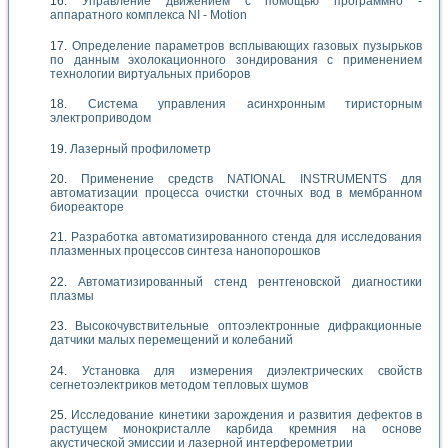
Управление движением с помощью программно -
аппаратного комплекса NI - Motion
Определение параметров всплывающих газовых пузырьков
по данным эхолокационного зондирования с применением
технологии виртуальных приборов
Система управления асинхронным тиристорным
электроприводом
Лазерный профилометр
Применение средств NATIONAL INSTRUMENTS для
автоматизации процесса очистки сточных вод в мембранном
биореакторе
Разработка автоматизированного стенда для исследования
плазменных процессов синтеза нанопорошков
Автоматизированный стенд рентгеновской диагностики
плазмы
Высокочувствительные оптоэлектронные дифракционные
датчики малых перемещений и колебаний
Установка для измерения диэлектрических свойств
сегнетоэлектриков методом тепловых шумов
Исследование кинетики зарождения и развития дефектов в
растущем монокристалле карбида кремния на основе
акустической эмиссии и лазерной интерферометрии