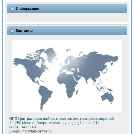
Использование NI LabVIEW для математического моделир
Исследовние возможности создания измерителя ВАХ фото
Информация
Математическое моделирование генератора сигналов - и
Моделирование и экспериментальное исследование линей
Применение осциллографического модуля с высоким разр
Симуляция отклика импульсного радиолокационного сигнал
Контакты
Автоматизация формирования уравнений состояния для и
Блок гальванической развязки для устройства сбора данн
Разработка автоматизированного стенда для измерения о
Применение среды LabVIEW для построения картины возб
Портативная система для определения показателей качес
Использование LabVIEW для управления источником пит
Устройство для снятия вольт-амперных характеристик со
Передовые научные технологии: нано-, фемто-, биотехнологи
Автоматизированная установка по измерению временных 
Автоматизированный лабораторный комплекс на базе Lab
Визуализация моделирования и оптимизации тепловой об
Виртуальный прибор для исследования функциональных в
Исследование возможности создания экономичного виртуа
Исследование кинетики движения макрочастиц в упорядо
Комплекс автоматизированной диагностики крови
НПП Центральная лаборатория автоматизации измерений
Метод прогнозирования свойств дисперсных продуктов п
111250 Москва, Энергетическая улица, д.7, офис 311
Недорогая система управления сверхпроводящим соленои
(495) 134-03-49
E-mail:
info@lab-centre.ru
Применение технологий NI в курсе экспериментальной фи