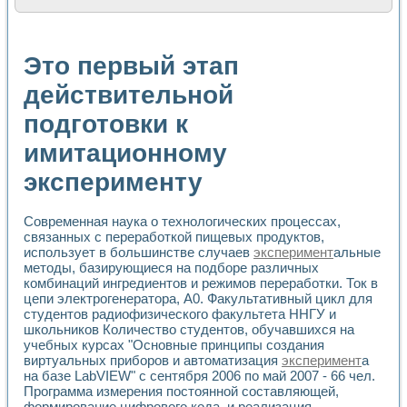
Расчет переноса аэрозоля и выпадения осадка в реально
Формирование линейной шкалы цвета модели CIE L*a*b с
Установка для измерения вольтамперных характеристик с
Это первый этап
Применение NI VISION для геометрического анализа в ме
Система температурной стабилизации
действительной
Управление движением с помощью программно - аппаратног
подготовки к
Определение параметров всплывающих газовых пузырьков
Система управления асинхронным тиристорным электроп
имитационному
Лазерный профилометр
Применение средств NATIONAL INSTRUMENTS для автомат
эксперименту
Разработка автоматизированного стенда для исследован
Автоматизированный стенд рентгеновской диагностики п
Высокочувствительные оптоэлектронные дифракционные 
Современная наука о технологических процессах,
связанных с переработкой пищевых продуктов,
Установка для измерения диэлектрических свойств сегне
использует в большинстве случаев
эксперимент
альные
Исследование кинетики зарождения и развития дефектов 
методы, базирующиеся на подборе различных
Лабораторный электрический импедансный томограф на б
комбинаций ингредиентов и режимов переработки. Ток в
Микрозондовая система для характеризации механических
цепи электрогенератора, А0. Факультативный цикл для
Метод траекторий в исследовании металлообрабатывающ
студентов радиофизического факультета ННГУ и
Промышленная автоматизация
школьников Количество студентов, обучавшихся на
Автоматизация технологических процессов получения дис
учебных курсах "Основные принципы создания
Использование систем технического зрения для контроля
виртуальных приборов и автоматизация
эксперимент
а
на базе LabVIEW" с сентября 2006 по май 2007 - 66 чел.
Исследование электромагнитных переходных процессов при
Программа измерения постоянной составляющей,
Применение LabVIEW при разработке обучающих информа
формирование цифрового кода, и реализация