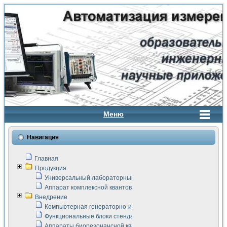
Меню
Навигация
Главная
Продукция
Универсальный лабораторный стенд "Сигнал-USB"
Аппарат комплексной квантовой терапии Интроскан
Внедрение
Компьютерная генераторно-измерительная система
Функциональные блоки стенда "Сигнал-USB"
Аппараты биорезонансной квантовой терапии серии СКАН