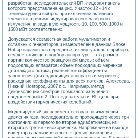
разработан исследовательский ВП, лицевая панель
которого представлена на рис. Участок 12 - 14 с
температурный выброс при включении активного
элемента в режиме индуцированного лазерного
излучения на заданную мощность 10, 100, 500, 1000 и
1500 мВт соответственно.
Допускается совместная работа мультиметра и
остальных генераторов и измерителей в данном Блоке.
Набор параметров передается из виртуального прибора,
осуществляющего подбор аппаратуры - это размер
партии; количество реакционной массы; объём
подходящих аппаратов; объём подходящих мерников
для каждого потока; реальные коэффициенты
заполнения для подходящих аппаратов и мерников;
расходные коэффициенты для всех потоков. Алексеева,
Нижний Новгород, 2007 г, с. Например, метод
деконволюции спектров тормозного излучения
предложенный в 2. Последовательная RL-цепь при
воздействии гармонических колебаний.
Моделируемый
эксперимент
основан на измерении
давления газа, последовательно проходящего через три
состояния: из первого во второе адиабатически, из
второго в третье - изохорически. Напряжение на выходе
инвертора анализировалось с целью выявления
вносимых им искажений опорного напряжения. В связи с