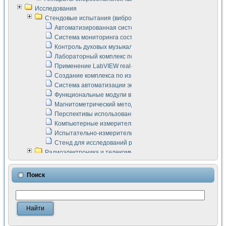
Исследования
Стендовые испытания (виброакустика, тензометрия и т.п.)
Автоматизированная система измерения параметров дизе
Система мониторинга состояния тяговых электродвигателей
Контроль духовых музыкальных инструментов
Лабораторный комплекс по исследованию элементной ба
Применение LabVIEW real-time module для моделирования
Создание комплекса по измерению скорости подвижного с
Система автоматизации экспериментальных исследований 
Функциональные модули в стандарте Nl SCXI для ультраз
Магнитометрический метод в дефектоскопии сварных шво
Перспективы использования машинного зрения в составе
Компьютерные измерительные системы для лабораторных
Испытательно-измерительный комплекс аппаратуры для о
Стенд для исследований рабочих процессов ДВС в динам
Радиоэлектроника и телекоммуникации
LabVIEW в расчетах радиолиний систем передачи данных
Аппаратно-программный комплекс для исследования АЧХ 
Поиск
Виртуальный лабораторный стенд для исследования пар
Измерение шумовых параметров операционных усилител
Измерительный преобразователь на основе цифровой обр
Инструменты для исследования выравнивания электричес
Инструменты для исследования компенсации эхо-сигнало