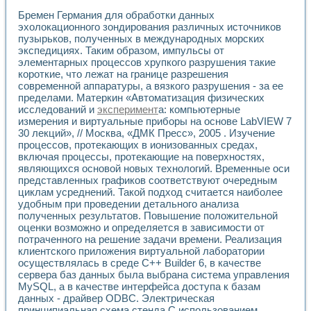
Применение LabVIEW для исследования течения в расши
Бремен Германия для обработки данных
Создание виртуальной работы «Изучение магнитных свой
эхолокационного зондирования различных источников
Обратный маятник
пузырьков, полученных в международных морских
Устройство для изучения основ интерфейсов обмена по п
экспедициях. Таким образом, импульсы от
Лабораторный практикум: изучение адиабатического расш
элементарных процессов хрупкого разрушения такие
короткие, что лежат на границе разрешения
Стенд для исследования электрических переходных харак
современной аппаратуры, а вязкого разрушения - за ее
Система статистической обработки результатов измерите
пределами. Матеркин «Автоматизация физических
Автоматизация лазерно-плазменных измерений с помощ
исследований и
эксперимент
а: компьютерные
Модельно-измерительный комплекс. Назначение. Состав.
измерения и виртуальные приборы на основе LabVIEW 7
Использование технологий NATIONAL INSTRUMENTS для с
30 лекций», // Москва, «ДМК Пресс», 2005 . Изучение
Учебный практикум "Спектральный и корреляционный ана
процессов, протекающих в ионизованных средах,
Учебный стенд для исследования принципа действия унив
включая процессы, протекающие на поверхностях,
Оборудование и программное обеспечение учебных лабор
являющихся основой новых технологий. Временные оси
Виртуальный лабораторный практикум для изучения техн
представленных графиков соответствуют очередным
циклам усреднений. Такой подход считается наиболее
Управление роботом ТУР-10 средствами LabVIEW
удобным при проведении детального анализа
Аппаратно-программный комплекс для исследования АЧХ 
полученных результатов. Повышение положительной
Автоматизированный дистанционный лабораторный практи
оценки возможно и определяется в зависимости от
Исследование возможности реставрации одномерных сигн
потраченного на решение задачи времени. Реализация
Использование технологий NATIONAL INSTRUMENTS в оп
клиентского приложения виртуальной лаборатории
Разработка модификаций алгоритма полигармонической э
осуществлялась в среде C++ Builder 6, в качестве
Учебный стенд для исследования принципа действия унив
сервера баз данных была выбрана система управления
Виртуальная система поддержки принимаемых решений в
MySQL, а в качестве интерфейса доступа к базам
данных - драйвер ODBC. Электрическая
Преемственность дисциплин «Моделирование систем» и «
принципиальная схема стенда С использованием