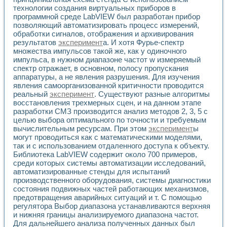
Универсальный стенд для исследования электрических ха
технологии создания виртуальных приборов в
Лабораторные практикумы по информационно-измерител
программной среде LabVIEW был разработан прибор
Виртуальный измеритель частотных характеристик на осн
позволяющий автоматизировать процесс измерений,
Лабораторный практикум по основам теории Коммутации
обработки сигналов, отображения и архивирования
Разработка виртуальной лабораторной работы «Имитаци
результатов
эксперимент
а. И хотя Фурье-спектр
Виртуальные практикумы по электротехнике в среде LabV
множества импульсов такой же, как у одиночного
Из опыта внедрения в рамках национального проекта «Об
импульса, в нужном диапазоне частот w измеряемый
Исследование эффективности решателей обыкновенных 
спектр отражает, в основном, полосу пропускания
аппаратуры, а не явления разрушения. Для изучения
Опыт разработки LabVIEW лабораторных практикумов н
явления самоорганизованной критичности проводится
Проблемы повышения качества образования и подготовки
реальный
эксперимент
. Существуют разные алгоритмы
Развитие LabVIEW лабораторного практикума по электр
восстановления трехмерных сцен, и на данном этапе
Разработка виртуальной лаборатории по электротехнике 
разработки СМЗ производится анализ методов 2, 3, 5 с
Усовершенствованные алгоритмы частотного анализа для
целью выбора оптимального по точности и требуемым
Об опыте работы учебного центра «Технологии NATIONAL
вычислительным ресурсам. При этом
эксперимент
ы
Технологии NI в магистерской программе «Прикладная фи
могут проводиться как с математическими моделями,
Система диагностики двигателей постоянного тока
так и с использованием отдаленного доступа к объекту.
Библиотека LabVIEW содержит около 700 примеров,
Автоматизированный стенд формирования электромагнитн
среди которых системы автоматизации исследований,
Лабораторный практикум по курсу ИИС на базе оборудов
автоматизированные стенды для испытаний
Партнеры
производственного оборудования, системы диагностики
Академические и отраслевые институты
состояния подвижных частей работающих механизмов,
Учебные заведения
предотвращения аварийных ситуаций и т. С помощью
Бизнес
регулятора Выбор диапазона устанавливаются верхняя
Контакты
и нижняя границы анализируемого диапазона частот.
Для дальнейшего анализа полученных данных был