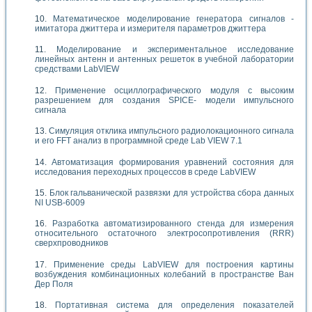
Математическое моделирование генератора сигналов -
имитатора джиттера и измерителя параметров джиттера
Моделирование и экспериментальное исследование
линейных антенн и антенных решеток в учебной лаборатории
средствами LabVIEW
Применение осциллографического модуля с высоким
разрешением для создания SPICE- модели импульсного
сигнала
Симуляция отклика импульсного радиолокационного сигнала
и его FFT анализ в программной среде Lab VIEW 7.1
Автоматизация формирования уравнений состояния для
исследования переходных процессов в среде LabVIEW
Блок гальванической развязки для устройства сбора данных
NI USB-6009
Разработка автоматизированного стенда для измерения
относительного остаточного электросопротивления (RRR)
сверхпроводников
Применение среды LabVIEW для построения картины
возбуждения комбинационных колебаний в пространстве Ван
Дер Поля
Портативная система для определения показателей