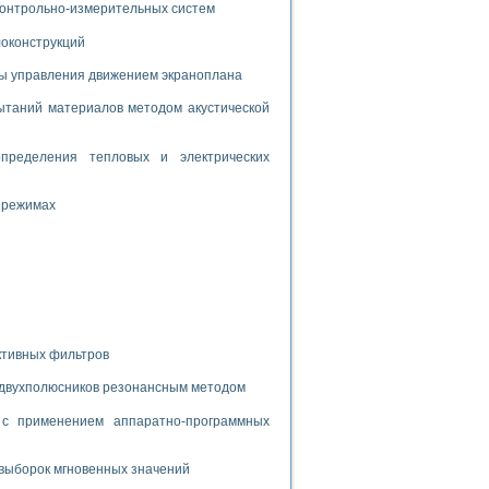
дств с использованием языка программирования LabVIEW
 контрольно-измерительных систем
локонструкций
мы управления движением экраноплана
W для моделирования типовых химико-технологических процессов
 исследования средств измерения температуры
таний материалов методом акустической
пределения тепловых и электрических
ированного карбида кремния (A-SIC:H)
агрузок
 режимах
ммы направленности
 пищевой инженерии
ктивных фильтров
жах
 двухполюсников резонансным методом
неров-неэлектриков
орных комплексов» на основе Multisim
с применением аппаратно-программных
выборок мгновенных значений
чин