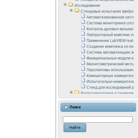
Исследования
Стендовые испытания (виброакус
Автоматизированная систем
Система мониторинга состоян
Контроль духовых музыкаль
Лабораторный комплекс по 
Применение LabVIEW real-ti
Создание комплекса по изме
Система автоматизации эксп
Функциональные модули в ст
Магнитометрический метод 
Перспективы использования
Компьютерные измерительны
Испытательно-измерительны
Стенд для исследований раб
Радиоэлектроника и телекомму
LabVIEW в расчетах радиол
Аппаратно-программный ком
Поиск
Виртуальный лабораторный 
Измерение шумовых параме
Измерительный преобразова
Инструменты для исследова
Инструменты для исследова