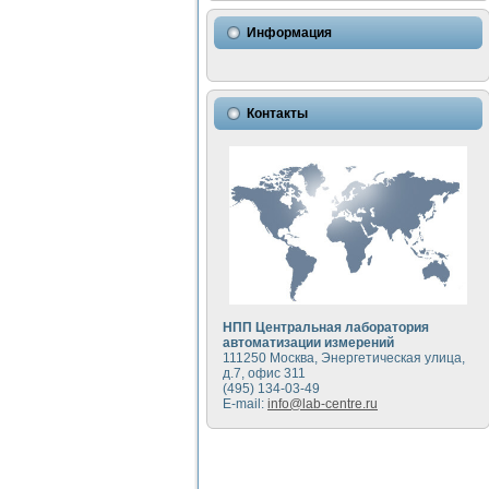
Использование NI LabVIEW 
Исследовние возможности с
Информация
Математическое моделирован
Моделирование и экспериме
Применение осциллографиче
Симуляция отклика импульсн
Контакты
Автоматизация формировани
Блок гальванической развяз
Разработка автоматизирован
Применение среды LabVIEW 
Портативная система для оп
Использование LabVIEW для
Устройство для снятия воль
Передовые научные технологии:
Автоматизированная устано
Автоматизированный лабора
НПП Центральная лаборатория
Визуализация моделировани
автоматизации измерений
111250 Москва, Энергетическая улица,
Виртуальный прибор для ис
д.7, офис 311
Исследование возможности с
(495) 134-03-49
Исследование кинетики дви
E-mail:
info@lab-centre.ru
Комплекс автоматизированно
Метод прогнозирования сво
Недорогая система управле
Применение технологий NI в