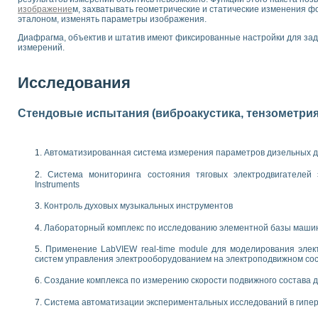
изображение
м, захватывать геометрические и статические изменения ф
 выпадения осадка в реальном времени
эталоном, изменять параметры изображения.
лы цвета модели CIE L*a*b с использованием LabVIEW
Диафрагма, объектив и штатив имеют фиксированные настройки для зад
льтамперных характеристик солнечных элементов и модулей
измерений.
еометрического анализа в медицинской эндоскопии
билизации
ощью программно - аппаратного комплекса NI - Motion
Исследования
плывающих газовых пузырьков по данным эхолокационного зондирования с 
онным тиристорным электроприводом
Стендовые испытания (виброакустика, тензометрия и
AL INSTRUMENTS для автоматизации процесса очистки сточных вод в мемб
нного стенда для исследования плазменных процессов синтеза нанопорошко
Автоматизированная система измерения параметров дизельных д
рентгеновской диагностики плазмы
электронные дифракционные датчики малых перемещений и колебаний
Система мониторинга состояния тяговых электродвигателей э
Instruments
электрических свойств сегнетоэлектриков методом тепловых шумов
ждения и развития дефектов в растущем монокристалле карбида кремния на
Контроль духовых музыкальных инструментов
й импедансный томограф на базе платы сбора данных PCI 6052E
характеризации механических свойств материалов в наношкале
Лабораторный комплекс по исследованию элементной базы маши
овании металлообрабатывающих станков
Применение LabVIEW real-time module для моделирования элек
систем управления электрооборудованием на электроподвижном со
ких процессов получения дисперсных продуктов на основе виртуальных при
ческого зрения для контроля образцов
Создание комплекса по измерению скорости подвижного состава 
ных переходных процессов при коротких замыканиях в узлах электрических н
Система автоматизации экспериментальных исследований в гипер
зработке обучающих информационных систем и тренажеров для персонала 