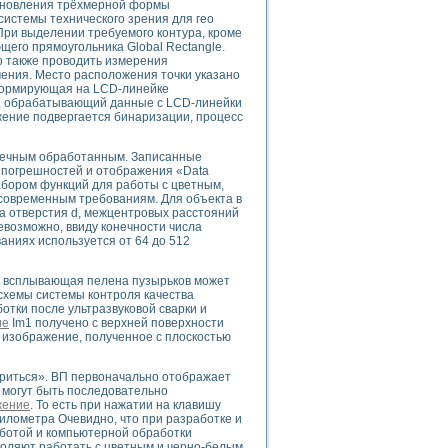
тановления трёхмерной формы
ого осциллографа и исследования методов расширения его полосы пропуска
истемы технического зрения для гео
рений
 При выделении требуемого контура, кроме
життера
щего прямоугольника Global Rectangle.
но также проводить измерения
боратории средствами LabVIEW
чения. Место расположения точки указано
ого сигнала
 формирующая на LCD-линейке
IEW 7.1
р, обрабатывающий данные с LCD-линейки
жение подвергается бинаризации, процесс
abVIEW
нечным обработанным. Записанные
ния (RRR) сверхпроводников
 погрешностей и отображения «Data
нстве Ван Дер Поля
набором функций для работы с цветным,
 современным требованиям. Для объекта в
а отверстия d, межцентровых расстояний
невозможно, ввиду конечности числа
аниях используется от 64 до 512
м, всплывающая пелена пузырьков может
 схемы системы контроля качества
отки после ультразвуковой сварки и
нных информационных технологий и программных средств
ие
Im1 получено с верхней поверхности
страполяции
- изображение, полученное с плоскостью
 в среде LabVIEW
ориться». ВП первоначально отображает
 могут быть последовательно
жение
. То есть при нажатии на клавишу
илометра Очевидно, что при разработке и
аботой и компьютерной обработки
амоорганизованная критичность
воляют работать с цветным и черно-белым