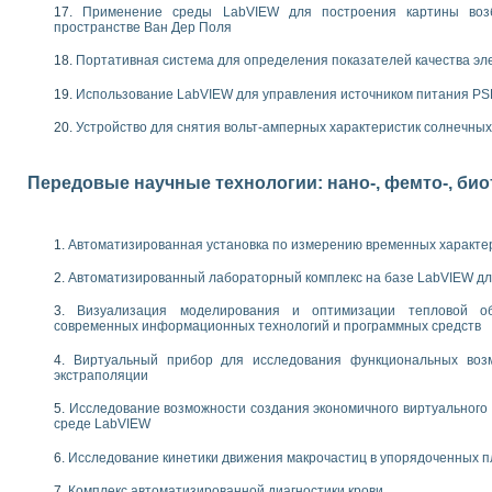
следования электрических характеристик газоразрядных и люминесцентных 
Применение среды LabVIEW для построения картины воз
по информационно-измерительным системам (ИИС)
пространстве Ван Дер Поля
тотных характеристик на основе использования звуковой карты ПК
Портативная система для определения показателей качества эл
 основам теории Коммутации
бораторной работы «Имитационное моделирование погрешностей канала из
Использование LabVIEW для управления источником питания P
электротехнике в среде LabVIEW
х национального проекта «Образование» технологий NATIONAL INSTRUMENTS 
Устройство для снятия вольт-амперных характеристик солнечны
ти решателей обыкновенных дифференциальных уравнений инструментальн
абораторных практикумов на кафедре информационных систем МИРЭА
Передовые научные технологии: нано-, фемто-, би
ва образования и подготовки преподавателей для работы в ИКТ насыщенно
рного практикума по электронике кафедры информационных систем МИРЭА
оратории по электротехнике в среде MULTISIM
Автоматизированная установка по измерению временных характе
итмы частотного анализа для LabWindows/CVI и LabVIEW
центра «Технологии NATIONAL INSTRUMENTS» в ростовском колледже связи 
Автоматизированный лабораторный комплекс на базе LabVIEW дл
ой программе «Прикладная физика и физическая информатика» инновационно
Визуализация моделирования и оптимизации тепловой о
елей постоянного тока
современных информационных технологий и программных средств
формирования электромагнитного поля для испытаний изделий авионики
 курсу ИИС на базе оборудования NI CompactDAQ
Виртуальный прибор для исследования функциональных возм
экстраполяции
ституты
Исследование возможности создания экономичного виртуального
среде LabVIEW
Исследование кинетики движения макрочастиц в упорядоченных 
Комплекс автоматизированной диагностики крови