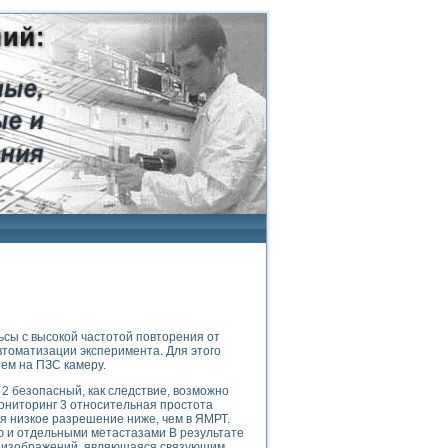
сы с высокой частотой повторения от
втоматизации эксперимента. Для этого
ем на ПЗС камеру.
2 безопасный, как следствие, возможно
ониторинг 3 относительная простота
я низкое разрешение ниже, чем в ЯМРТ.
ю и отдельными метастазами В результате
а изображений, являющаяся связующим