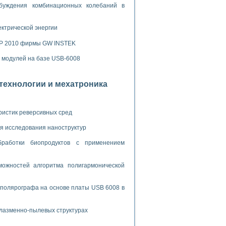
ламп
буждения комбинационных колебаний в
ектрической энергии
мерения температуры» в среде LabVIEW
SP 2010 фирмы GW INSTEK
в Нижегородском госуниверситете им. Н.И. Лобачевского
х модулей на базе USB-6008
ых систем моделирования
отехнологии и мехатроника
й среде
ристик реверсивных сред
и информатики
я исследования наноструктур
го образовательного проекта РУДН
бработки биопродуктов с применением
ожностей алгоритма полигармонической
 полярографа на основе платы USB 6008 в
плазменно-пылевых структурах