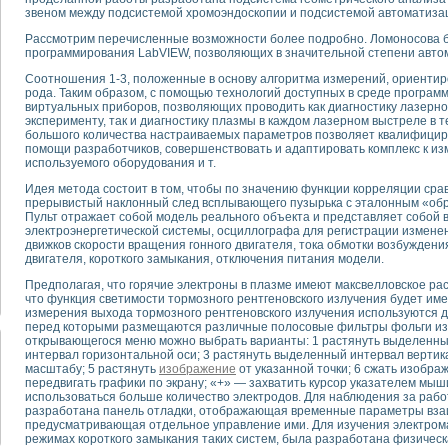
звеном между подсистемой хромоэндоскопии и подсистемой автоматизац
тика, тензометрия и т.п.)
Рассмотрим перечисленные возможности более подробно. Ломоносова б
программирования LabVIEW, позволяющих в значительной степени авто
а измерения параметров дизельных двигателей типа В-46
ия тяговых электродвигателей электровоза на базе устройств National Instr
Соотношения 1-3, положенные в основу алгоритма измерений, ориентир
рода. Таким образом, с помощью технологий доступных в среде програм
ных инструментов
виртуальных приборов, позволяющих проводить как диагностику лазерног
исследованию элементной базы машин
эксперименту, так и диагностику плазмы в каждом лазерном выстреле в 
me module для моделирования электромагнитных процессов с целью отладки
большого количества настраиваемых параметров позволяет квалифицир
помощи разработчиков, совершенствовать и адаптировать комплекс к из
рению скорости подвижного состава для тренажера машиниста состава
используемого оборудования и т.
ериментальных исследований в гиперзвуковых аэродинамических трубах
Идея метода состоит в том, чтобы по значению функции корреляции сра
андарте Nl SCXI для ультразвуковых контрольно-измерительных систем
прерывистый наклонный след всплывающего пузырька с эталонным «обр
в дефектоскопии сварных швов металлоконструкций
Пульт отражает собой модель реального объекта и представляет собой
 машинного зрения в составе системы управления движением экраноплана
электроэнергетической системы, осциллографа для регистрации изменен
движков скорости вращения гонного двигателя, тока обмотки возбуждения
е системы для лабораторных испытаний материалов методом акустической
двигателя, короткого замыкания, отключения питания модели.
й комплекс аппаратуры для определения тепловых и электрических характе
очих процессов ДВС в динамических режимах
Предполагая, что горячие электроны в плазме имеют максвелловское ра
что функция светимости тормозного рентгеновского излучения будет име
никации
измерения выхода тормозного рентгеновского излучения используются д
иний систем передачи данных
перед которыми размещаются различные полосовые фильтры фольги из 
открывающегося меню можно выбрать варианты: 1 растянуть выделенны
плекс для исследования АЧХ и ФЧХ активных фильтров
интервал горизонтальной оси; 3 растянуть выделенный интервал вертик
стенд для исследования параметров двухполюсников резонансным методом
масштабу; 5 растянуть
изображение
от указанной точки; 6 сжать изображ
тров операционных усилителей с применением аппаратно-программных ср
передвигать графики по экрану; «+» — захватить курсор указателем мыш
использоваться больше количество электродов. Для наблюдения за раб
тель на основе цифровой обработки выборок мгновенных значений
разработана панель отладки, отображающая временные параметры вза
ния выравнивания электрических каналов
предусматривающая отдельное управление ими. Для изучения электром
ния компенсации эхо-сигналов
режимах короткого замыкания таких систем, была разработана физическ