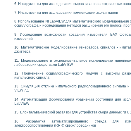
следования течения в расширяющемся канале
Инструменты для исследования выравнивания электрических кан
ты «Изучение магнитных свойств ферромагнетиков. Петля гистерезиса» с и
Инструменты для исследования компенсации эхо-сигналов
нов интерфейсов обмена по протоколам RS232 и GPIB / имитатор оконечного
Использование NI LabVIEW для математического моделирования 
осциллографа и исследования методов расширения его полосы про
учение адиабатического расширения газов
ктрических переходных характеристик асинхронных двигателей при пуске
Исследовние возможности создания измерителя ВАХ фотоэ
аботки результатов измерительного экспримента
измерений
азменных измерений с помощью LabVIEW
Математическое моделирование генератора сигналов - имита
мплекс. Назначение. Состав. Возможности
джиттера
NATIONAL INSTRUMENTS для создания систем автоматизированного лаборат
альный и корреляционный анализ"
Моделирование и экспериментальное исследование линейны
лаборатории средствами LabVIEW
ания принципа действия универсального цифрового вольтметра
е обеспечение учебных лабораторных стендов
Применение осциллографического модуля с высоким раз
практикум для изучения технологии выращивания полупроводниковых и опти
импульсного сигнала
 средствами LabVIEW
Симуляция отклика импульсного радиолокационного сигнала и 
плекс для исследования АЧХ и ФЧХ активных фильтров
VIEW 7.1
ционный лабораторный практикум по курсу «радиотехнические цепи и сигна
реставрации одномерных сигналов на основе алгоритма полигармонической 
Автоматизация формирования уравнений состояния для иссл
LabVIEW
NATIONAL INSTRUMENTS в операционной системе LINUX
горитма полигармонической экстраполяции в среде LabVIEW
Блок гальванической развязки для устройства сбора данных NI U
ания принципа действия универсального цифрового вольтметра
ржки принимаемых решений в среде LabVIEW
Разработка автоматизированного стенда для изме
электросопротивления (RRR) сверхпроводников
 «Моделирование систем» и «Автоматизация проектирования систем и средс