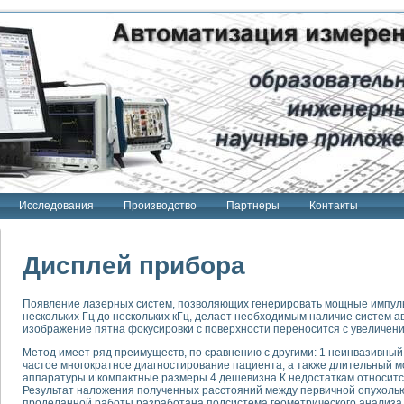
Исследования
Производство
Партнеры
Контакты
Дисплей прибора
Появление лазерных систем, позволяющих генерировать мощные импуль
нескольких Гц до нескольких кГц, делает необходимым наличие систем а
тенд "Сигнал-USB"
изображение пятна фокусировки с поверхности переносится с увеличени
 терапии Интроскан
Метод имеет ряд преимуществ, по сравнению с другими: 1 неинвазивный 
частое многократное диагностирование пациента, а также длительный м
ерительная система
аппаратуры и компактные размеры 4 дешевизна К недостаткам относитс
Сигнал-USB"
Результат наложения полученных расстояний между первичной опухоль
проделанной работы разработана подсистема геометрического анализ
товой терапии серии СКАН