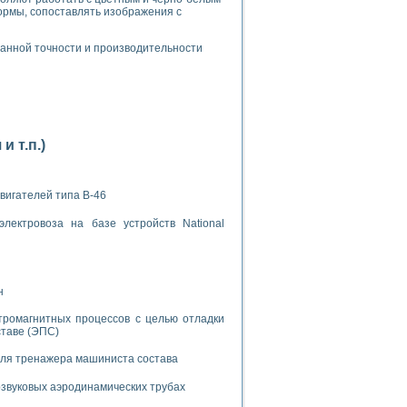
ормы, сопоставлять изображения с
анной точности и производительности
применением технологии виртуальных приборов
 т.п.)
ранном биореакторе
в
вигателей типа В-46
лектровоза на базе устройств National
 основе акустической эмиссии и лазерной интерферометрии
н
тромагнитных процессов с целью отладки
ставе (ЭПС)
боров
для тренажера машиниста состава
агрузок
звуковых аэродинамических трубах
химических предприятий