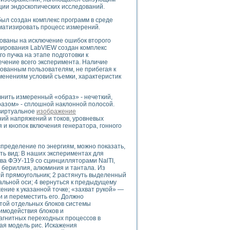
ии эндоскопических исследований.
ыл создан комплекс программ в среде
матизировать процесс измерений.
uments
ованы на исключение ошибок второго
мирования LabVIEW создан комплекс
о пучка на этапе подготовки к
течение всего эксперимента. Наличие
 систем управления электрооборудованием на электроподвижном составе (Э
ованным пользователям, не прибегая к
менениям условий съемки, характеристик
внить измеренный «образ» - нечеткий,
азом» - сплошной наклонной полосой.
 виртуальное
изображение
ий напряжений и токов, уровневых
 и кнопок включения генератора, гонного
 эмиссии
ристик и параметров силовых полупроводниковых приборов
спределение по энергиям, можно показать,
ть вид: В наших экспериментах для
ва ФЭУ-119 со сцинцилляторами NalTI,
бериллия, алюминия и тантала. Из
й прямоугольник; 2 растянуть выделенный
альной оси; 4 вернуться к предыдущему
ение к указанной точке; «захват рукой» —
едств NATIONAL INSTRUMENTS
и и переместить его. Должно
отой отдельных блоков системы
имодействия блоков и
агнитных переходных процессов в
ая модель рис. Искажения