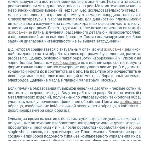
компенсируются и достигают минимального значения. Результаты восс
для математического моделирования сверхширокополосного стробоскопическ
реализованным методом представлены на рис. Математическая модель с
оздания измерителя ВАХ фотоэлементов на базе виртуальных средств изме
метрических микроизмерений Текст / М. Без исследовательского стенда.
ие генератора сигналов - имитатора джиттера и измерителя параметров д
массива координат его границ, формируется массив координат описываю
Список литературы 1 National Instruments. Для диагностики плазмы мож
нтальное исследование линейных антенн и антенных решеток в учебной ла
интенсивности излучения на гармониках кратных основной частоте излу
ского модуля с высоким разрешением для создания SPICE- модели импульсн
в описании программ. В состав датчика также входит приемная оптика,
ого радиолокационного сигнала и его FFT анализ в программной среде Lab V
изображение
пятна излучения, рассеянного деталью и микроконтролле
и направляющий их на выходной разъем. Так как анализируемое изобра
я уравнений состояния для исследования переходных процессов в среде L
задания диапазона интенсивности не вызывает затруднений.
ки для устройства сбора данных NI USB-6009
В,д, которая сравнивается с визуальным оптическим
изображение
м и ко
ного стенда для измерения относительного остаточного электросопротивле
наборы данных затем обрабатывались программой усреднения, расчета
для построения картины возбуждения комбинационных колебаний в простра
processing. Однако, основной пакет обработки изображений NI Vision с 
ределения показателей качества электрической энергии
черно-белым, бинарным
изображение
м не в полной мере соответствует
форме кольца выполняется измерение наружного диаметра D и диаметр
 управления источником питания PSP 2010 фирмы GW INSTEK
концентричности ∆с в соответствии с рис. На практике это осуществить 
т-амперных характеристик солнечных модулей на базе USB-6008
используемых электродов в настоящий момент в лабораторных исследов
 нано-, фемто-, биотехнологии и мехатроника
электродов. Давление масла в главной магистрали, кгс/см20.
вка по измерению временных характеристик реверсивных сред
Если глубина образования пузырьков невелика десятки - первые сотни 
торный комплекс на базе LabVIEW для исследования наноструктур
достигать поверхности воды. Ведутся работы по разработке оптической
металлических изделий, полученных по ультразвуковой технологии обраб
я и оптимизации тепловой обработки биопродуктов с применением совреме
ультразвуковой упрочняюще-финишной обработки. При этом
изображен
следования функциональных возможностей алгоритма полигармонической эк
образца, изображение ImM- с нижней поверхности образца, а Imk1<k<М 
оздания экономичного виртуального полярографа на основе платы USB 6008
фокусировки внутри слоя образца.
жения макрочастиц в упорядоченных плазменно-пылевых структурах
Однако, за время всплытия с больших глубин пузырьки успевают «раств
й диагностики крови
полученные оптические изображения контролируемого изделия которые
просмотрены: кнопками < и >, а после обработки - обработанное
изобра
йств дисперсных продуктов при обработке возмущениями давления
single shot происходит одно измерение. Программное обеспечение проф
ния сверхпроводящим соленоидом с биквадрантным источником тока
создании приборов подобного типа без компьютерного управления их р
 курсе экспериментальной физики на примере выдающихся экспериментов: с
результатов измерений обойтись невозможно. Функции этого пакета поз