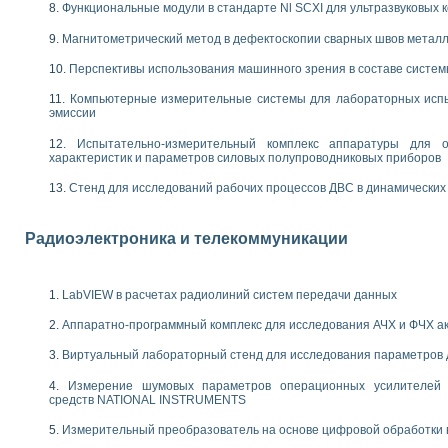
енажеров путем моделирования технологических процессов пищевых произво
Функциональные модули в стандарте Nl SCXI для ультразвуковых
изации и защиты ускорителя ЛУЭ-200
Магнитометрический метод в дефектоскопии сварных швов метал
равления процессом цементирования нефтегазовых скважин
азовой среды специальной барокамеры
Перспективы использования машинного зрения в составе систе
еспечения с использованием среды графического программирования LabVIE
NATIONAL INSTRUMENTS при разработке автоматизированного комплекса для
Компьютерные измерительные системы для лабораторных испы
эмиссии
енной термотрансферной маркировки изделий
ких исследований на базе LabVIEW
Испытательно-измерительный комплекс аппаратуры для о
танса для исследова¬ния электрофизических свойств аморфного гидрогениз
характеристик и параметров силовых полупроводниковых приборов
ных переходных процессов при коротких замыканиях в узлах электрических н
Стенд для исследований рабочих процессов ДВС в динамических
ктрических переходных характеристик асинхронных двигателей при пуске
арных швов на базе технологий фирмы NATIONAL INSTRUMENTS
применением неиндустриальных камер в производственных условиях
Радиоэлектроника и телекоммуникации
и эффективности систем управления в интегрированных средах
ебные стенды
го стенда по измерению профиля зеркальной антенны и построению диагра
LabVIEW в расчетах радиолиний систем передачи данных
торные комплексы для вузов, осуществляющих подготовку специалистов по
Аппаратно-программный комплекс для исследования АЧХ и ФЧХ а
следования нелинейных резистивных цепей
приборов в процесе изучения специальных дисциплин в технических коллед
Виртуальный лабораторный стенд для исследования параметров
LECTRONICS WORKBENCH-MULTISIM для электротехнической подготовки инже
 дисциплине «Цифровые вычислительные устройства и микропроцессоры приб
Измерение шумовых параметров операционных усилителей 
средств NATIONAL INSTRUMENTS
 ИНС на основе LabVIEW
 основам теории коммутации
Измерительный преобразователь на основе цифровой обработки 
IEW для создания лабораторного практикума по измерениям магнитных вели