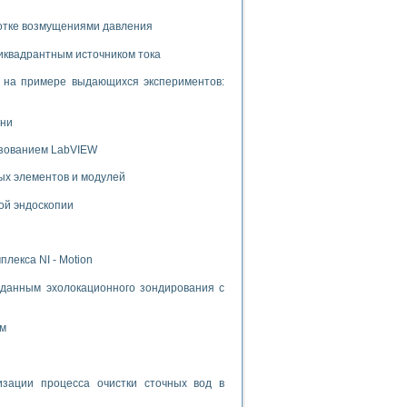
ботке возмущениями давления
иквадрантным источником тока
и на примере выдающихся экспериментов:
ени
ьзованием LabVIEW
ых элементов и модулей
ой эндоскопии
лекса NI - Motion
данным эхолокационного зондирования с
ом
ации процесса очистки сточных вод в