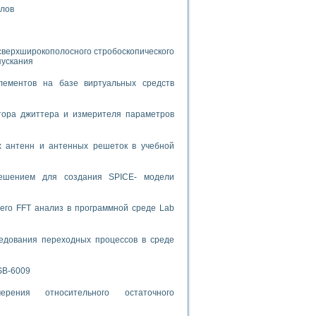
алов
спользованием графической среды программирования LabVIEW
 устройства по интерфейсу RS232
сверхширокополосного стробоскопического
пускания
лементов на базе виртуальных средств
тора джиттера и измерителя параметров
орного практикума
х антенн и антенных решеток в учебной
решением для создания SPICE- модели
ческих монокристаллов
его FFT анализ в программной среде Lab
лы»
экстраполяции
едования переходных процессов в среде
SB-6009
рения относительного остаточного
тв управления»