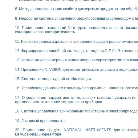
Метод прогнозирования свойств дисперсных продуктов при обра
Недорогая система управления сверхпроводящим соленоидом с б
Применение технологий NI в курсе экспериментальной физик
самоорганизованная критичность
Расчет переноса аэрозоля и выпадения осадка в реальном врем
Формирование линейной шкалы цвета модели CIE L*a*b с испол
Установка для измерения вольтамперных характеристик солнечн
Применение NI VISION для геометрического анализа в медицинск
Система температурной стабилизации
Управление движением с помощью программно - аппаратного комп
Определение параметров всплывающих газовых пузырьков по 
применением технологии виртуальных приборов
Система управления асинхронным тиристорным электропривод
Лазерный профилометр
Применение средств NATIONAL INSTRUMENTS для автоматиз
мембранном биореакторе