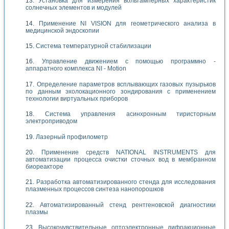
Установка для измерения вольтамперных характеристик
солнечных элементов и модулей
Применение NI VISION для геометрического анализа в
медицинской эндоскопии
Система температурной стабилизации
Управление движением с помощью программно -
аппаратного комплекса NI - Motion
Определение параметров всплывающих газовых пузырьков
по данным эхолокационного зондирования с применением
технологии виртуальных приборов
Система управления асинхронным тиристорным
электроприводом
Лазерный профилометр
Применение средств NATIONAL INSTRUMENTS для
автоматизации процесса очистки сточных вод в мембранном
биореакторе
Разработка автоматизированного стенда для исследования
плазменных процессов синтеза нанопорошков
Автоматизированный стенд рентгеновской диагностики
плазмы
Высокочувствительные оптоэлектронные дифракционные