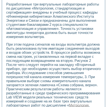
Универсальный стенд для исследования электрических ха
Разработанные три виртуальные лабораторные работы
Лабораторные практикумы по информационно-измерител
по дисциплине «Метрология, стандартизация и
Виртуальный измеритель частотных характеристик на осн
сертификация» внедрены в учебный процесс кафедры
Лабораторный практикум по основам теории Коммутации
«Инженерная кибернетика» Алматинского Института
Разработка виртуальной лабораторной работы «Имитаци
Энергетики и Связи и предназначены для выполнения
Виртуальные практикумы по электротехнике в среде LabV
студентами-бакалаврами 2 курса специальности
Из опыта внедрения в рамках национального проекта «Об
«Автоматизация и управление». Точность установки
Исследование эффективности решателей обыкновенных 
амплитуды генератора должна быть выше точности
Опыт разработки LabVIEW лабораторных практикумов н
измерения вольтметра.
Проблемы повышения качества образования и подготовки
При этом подача сигналов на входы вольтметра должна
Развитие LabVIEW лабораторного практикума по электр
быть реализована путем имитации соединения выходов
Разработка виртуальной лаборатории по электротехнике 
и входов обоих устройств. В процессе работы возможна
Усовершенствованные алгоритмы частотного анализа для
смена настроек, установленных на первой вкладке с
Об опыте работы учебного центра «Технологии NATIONAL
последующим возвращением на вторую. Рисунок 2
Технологии NI в магистерской программе «Прикладная фи
После чего следует перейти на закладку «Вторичный
Система диагностики двигателей постоянного тока
прибор», где необходимо осуществить выбор вторичного
прибора. Исследование способов уменьшения
Автоматизированный стенд формирования электромагнитн
погрешностей канала измерения температуры, 3. При
Лабораторный практикум по курсу ИИС на базе оборудов
правильном выборе схемы измерительного канала
Партнеры
загорается зеленая лампочка «Схема собрана, верно».
Академические и отраслевые институты
Практическим результатом работы являются
Учебные заведения
разработанные в среде графического программирования
Бизнес
Lab VIEW модели реальных технических средств
Контакты
измерений и создание на их базе трех виртуальных
лабораторных работ по дисциплине «
Метрология
,