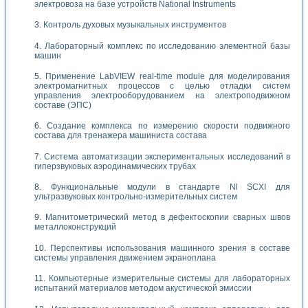
электровоза на базе устройств National Instruments
Контроль духовых музыкальных инструментов
Лабораторный комплекс по исследованию элементной базы
машин
Применение LabVIEW real-time module для моделирования
электромагнитных процессов с целью отладки систем
управления электрооборудованием на электроподвижном
составе (ЭПС)
Создание комплекса по измерению скорости подвижного
состава для тренажера машиниста состава
Система автоматизации экспериментальных исследований в
гиперзвуковых аэродинамических трубах
Функциональные модули в стандарте Nl SCXI для
ультразвуковых контрольно-измерительных систем
Магнитометрический метод в дефектоскопии сварных швов
металлоконструкций
Перспективы использования машинного зрения в составе
системы управления движением экраноплана
Компьютерные измерительные системы для лабораторных
испытаний материалов методом акустической эмиссии