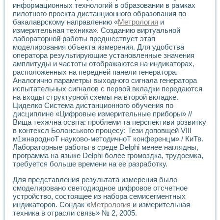
информационных технологий в образовании в рамках
Применение LabVIEW для исследования течения в расши
пилотного проекта дистанционного образования по
Создание виртуальной работы «Изучение магнитных свой
бакалаврскому направлению «
Метрология
и
Обратный маятник
измерительная техника». Созданию виртуальной
Устройство для изучения основ интерфейсов обмена по п
лабораторной работы предшествует этап
Лабораторный практикум: изучение адиабатического расш
моделирования объекта измерения. Для удобства
Стенд для исследования электрических переходных харак
оператора результирующие установленные значения
Система статистической обработки результатов измерите
амплитуды и частоты отображаются на индикаторах,
Автоматизация лазерно-плазменных измерений с помощ
расположенных на передней панели генератора.
Аналогично параметры выходного сигнала генератора
Модельно-измерительный комплекс. Назначение. Состав.
испытательных сигналов с первой вкладки передаются
Использование технологий NATIONAL INSTRUMENTS для с
на входы структурной схемы на второй вкладке.
Учебный практикум "Спектральный и корреляционный ана
Циделко Система дистанционного обучения по
Учебный стенд для исследования принципа действия унив
дисциплине «Цифровые измерительные приборы» //
Оборудование и программное обеспечение учебных лабор
Вища техжчна освгга: проблеми та перспективи розвитку
Виртуальный лабораторный практикум для изучения техн
в контексл Болонського процесу: Тези доповщей VIII
Управление роботом ТУР-10 средствами LabVIEW
м1жнародноТ науково-методичноТ конференцм» / КиТв.
Аппаратно-программный комплекс для исследования АЧХ 
Лабораторные работы в среде Delphi менее наглядны,
Автоматизированный дистанционный лабораторный практи
программа на языке Delphi более громоздка, трудоемка,
требуется больше времени на ее разработку.
Исследование возможности реставрации одномерных сигн
Использование технологий NATIONAL INSTRUMENTS в оп
Для представления результата измерения было
Разработка модификаций алгоритма полигармонической э
смоделировано светодиодное цифровое отсчетное
Учебный стенд для исследования принципа действия унив
устройство, состоящее из набора семисегментных
Виртуальная система поддержки принимаемых решений в
индикаторов. Сондак «
Метрология
и измерительная
Преемственность дисциплин «Моделирование систем» и «
техника в отрасли связь» № 2, 2005.