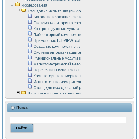
Исследования
Стендовые испытания (виброакустика, тензометрия и т.п.)
Автоматизированная система измерения параметров дизе
Система мониторинга состояния тяговых электродвигателей
Контроль духовых музыкальных инструментов
Лабораторный комплекс по исследованию элементной ба
Применение LabVIEW real-time module для моделирования
Создание комплекса по измерению скорости подвижного с
Система автоматизации экспериментальных исследований 
Функциональные модули в стандарте Nl SCXI для ультраз
Магнитометрический метод в дефектоскопии сварных шво
Перспективы использования машинного зрения в составе
Компьютерные измерительные системы для лабораторных
Испытательно-измерительный комплекс аппаратуры для о
Стенд для исследований рабочих процессов ДВС в динам
Радиоэлектроника и телекоммуникации
LabVIEW в расчетах радиолиний систем передачи данных
Аппаратно-программный комплекс для исследования АЧХ 
Поиск
Виртуальный лабораторный стенд для исследования пар
Измерение шумовых параметров операционных усилител
Измерительный преобразователь на основе цифровой обр
Инструменты для исследования выравнивания электричес
Инструменты для исследования компенсации эхо-сигнало