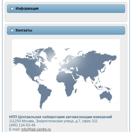
Использование NI LabVIEW для математического моделир
Исследовние возможности создания измерителя ВАХ фото
Информация
Математическое моделирование генератора сигналов - и
Моделирование и экспериментальное исследование линей
Применение осциллографического модуля с высоким разр
Симуляция отклика импульсного радиолокационного сигнал
Контакты
Автоматизация формирования уравнений состояния для и
Блок гальванической развязки для устройства сбора данн
Разработка автоматизированного стенда для измерения о
Применение среды LabVIEW для построения картины возб
Портативная система для определения показателей качес
Использование LabVIEW для управления источником пит
Устройство для снятия вольт-амперных характеристик со
Передовые научные технологии: нано-, фемто-, биотехнологи
Автоматизированная установка по измерению временных 
Автоматизированный лабораторный комплекс на базе Lab
Визуализация моделирования и оптимизации тепловой об
Виртуальный прибор для исследования функциональных в
Исследование возможности создания экономичного виртуа
Исследование кинетики движения макрочастиц в упорядо
Комплекс автоматизированной диагностики крови
НПП Центральная лаборатория автоматизации измерений
Метод прогнозирования свойств дисперсных продуктов п
111250 Москва, Энергетическая улица, д.7, офис 311
Недорогая система управления сверхпроводящим соленои
(495) 134-03-49
E-mail:
info@lab-centre.ru
Применение технологий NI в курсе экспериментальной фи