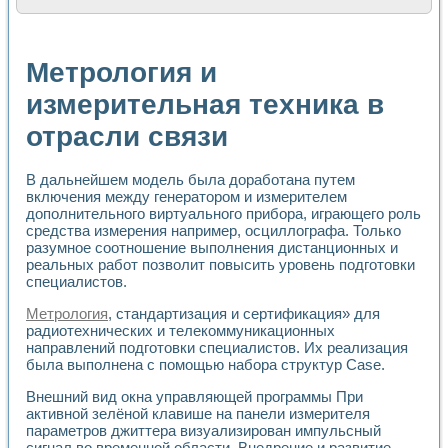
Расчет переноса аэрозоля и выпадения осадка в реально
Формирование линейной шкалы цвета модели CIE L*a*b с
Установка для измерения вольтамперных характеристик с
Метрология и
Применение NI VISION для геометрического анализа в ме
Система температурной стабилизации
измерительная техника в
Управление движением с помощью программно - аппаратног
отрасли связи
Определение параметров всплывающих газовых пузырьков
Система управления асинхронным тиристорным электроп
Лазерный профилометр
В дальнейшем модель была доработана путем
Применение средств NATIONAL INSTRUMENTS для автомат
включения между генератором и измерителем
Разработка автоматизированного стенда для исследован
дополнительного виртуального прибора, играющего роль
Автоматизированный стенд рентгеновской диагностики п
средства измерения например, осциллографа. Только
Высокочувствительные оптоэлектронные дифракционные 
разумное соотношение выполнения дистанционных и
Установка для измерения диэлектрических свойств сегне
реальных работ позволит повысить уровень подготовки
Исследование кинетики зарождения и развития дефектов 
специалистов.
Лабораторный электрический импедансный томограф на б
Метрология
, стандартизация и сертификация» для
Микрозондовая система для характеризации механических
радиотехнических и телекоммуникационных
Метод траекторий в исследовании металлообрабатывающ
направлений подготовки специалистов. Их реализация
Промышленная автоматизация
была выполнена с помощью набора структур Case.
Автоматизация технологических процессов получения дис
Использование систем технического зрения для контроля
Внешний вид окна управляющей программы При
активной зелёной клавише на панели измерителя
Исследование электромагнитных переходных процессов при
параметров джиттера визуализирован импульсный
Применение LabVIEW при разработке обучающих информа
сигнал во временной области. Внедрение и развитие