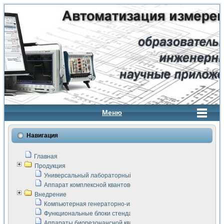
Меню
Навигация
Главная
Продукция
Универсальный лабораторный стенд "Сигнал-USB"
Аппарат комплексной квантовой терапии Интроскан
Внедрение
Компьютерная генераторно-измерительная система
Функциональные блоки стенда "Сигнал-USB"
Аппараты биорезонансной квантовой терапии серии СКАН