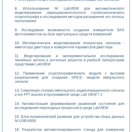
Использование NI LabVIEW для математического
моделирования сверхширокополосного стробоскопического
осциллографа и исследования методов расширения его полосы
пропускания
Исследовние возможности создания измерителя ВАХ
фотоэлементов на базе виртуальных средств измерений
Математическое моделирование генератора сигналов -
имитатора джиттера и измерителя параметров джиттера
Моделирование и экспериментальное исследование
линейных антенн и антенных решеток в учебной лаборатории
средствами LabVIEW
Применение осциллографического модуля с высоким
разрешением для создания SPICE- модели импульсного
сигнала
Симуляция отклика импульсного радиолокационного сигнала
и его FFT анализ в программной среде Lab VIEW 7.1
Автоматизация формирования уравнений состояния для
исследования переходных процессов в среде LabVIEW
Блок гальванической развязки для устройства сбора данных
NI USB-6009
Разработка автоматизированного стенда для измерения