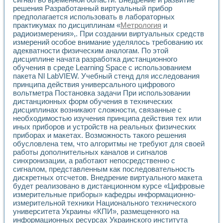
Разработка виртуальных тренажеров путем моделировани
решения Разработанный виртуальный прибор
Система блокировок, сигнализации и защиты ускорителя 
предполагается использовать в лабораторных
Система сбора данных и управления процессом цементир
практикумах по дисциплинам «
Метрология
и
Управление температурой газовой среды специальной ба
радиоизмерения»,. При создании виртуальных средств
Разработка программного обеспечения с использованием
измерений особое внимание уделялось требованию их
Использование технологий NATIONAL INSTRUMENTS при ра
адекватности физическим аналогам. По этой
Оборудование для промышленной термотрансферной мар
дисциплине начата разработка дистанционного
обучения в среде Learning Space с использованием
Автоматизация реометрических исследований на базе La
пакета Nl LabVIEW. Учебный стенд для исследования
Применение измерителя иммитанса для исследова¬ния эле
принципа действия универсального цифрового
Исследование электромагнитных переходных процессов при
вольтметра Постановка задачи При использовании
Стенд для исследования электрических переходных харак
дистанционных форм обучения в технических
Автоматизация контроля сварных швов на базе техноло
дисциплинах возникают сложности, связанные с
Измерительный контроль с применением неиндустриальны
необходимостью изучения принципа действия тех или
Моделирование надежности и эффективности систем упра
иных приборов и устройств на реальных физических
Лабораторные практикумы и учебные стенды
приборах и макетах. Возможность такого решения
обусловлена тем, что алгоритмы не требуют для своей
Автоматизация лабораторного стенда по измерению проф
работы дополнительных каналов и сигналов
Автоматизированные лабораторные комплексы для вузов,
синхронизации, а работают непосредственно с
Виртуальный прибор для исследования нелинейных рези
сигналом, представленным как последовательность
Использование виртуальных приборов в процесе изучения
дискретных отсчетов. Внедрение виртуального макета
Использование программ ELECTRONICS WORKBENCH-MULTI
будет реализовано в дистанционном курсе «Цифровые
Лабораторный практикум по дисциплине «Цифровые вычис
измерительные приборы» кафедры информационно-
Лабораторный практикум по ИНС на основе LabVIEW
измерительной техники Национального технического
Лабораторный практикум по основам теории коммутации
университета Украины «КПИ», размещенного на
Опыт использования NI LabVIEW для создания лабораторн
информационных ресурсах Украинского института