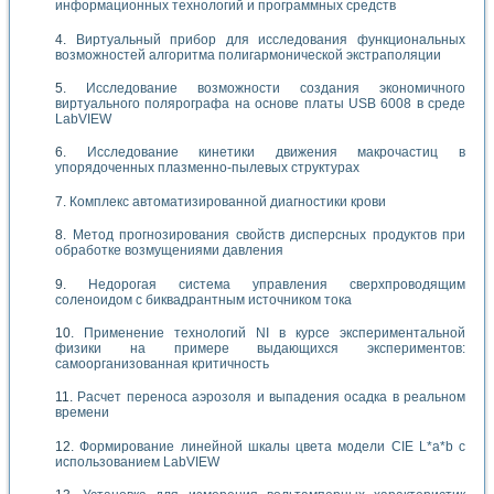
информационных технологий и программных средств
Виртуальный прибор для исследования функциональных
возможностей алгоритма полигармонической экстраполяции
Исследование возможности создания экономичного
виртуального полярографа на основе платы USB 6008 в среде
LabVIEW
Исследование кинетики движения макрочастиц в
упорядоченных плазменно-пылевых структурах
Комплекс автоматизированной диагностики крови
Метод прогнозирования свойств дисперсных продуктов при
обработке возмущениями давления
Недорогая система управления сверхпроводящим
соленоидом с биквадрантным источником тока
Применение технологий NI в курсе экспериментальной
физики на примере выдающихся экспериментов:
самоорганизованная критичность
Расчет переноса аэрозоля и выпадения осадка в реальном
времени
Формирование линейной шкалы цвета модели CIE L*a*b с
использованием LabVIEW