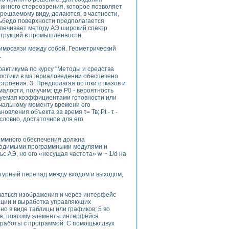
ого осциллографа и исследования методов расширения его полосы пропуска
инного стереозрения, которое позволяет
рений
 решаемому виду, делаются, в частности,
ьбедо поверхности предполагается
життера
спечивает методу АЭ широкий спектр
боратории средствами LabVIEW
струкций в промышленности.
ого сигнала
аимосвязи между собой. Геометрический
IEW 7.1
.
abVIEW
актикума по курсу "Методы и средства
ностики в материаловедении обеспечено
ния (RRR) сверхпроводников
роения: 3. Предполагая потоки отказов и
лости, получим: где Р0 - вероятность
нстве Ван Дер Поля
зуемая коэффициентами готовности или
ачальному моменту времени его
овления объекта за время τ= Тв; Pt - τ -
словно, достаточное для его
раммного обеспечения должна
бходимыми программными модулями и
ьс АЭ, но его «несущая частота» w ~ 1/d на
нных информационных технологий и программных средств
страполяции
атурный перепад между входом и выходом,
 в среде LabVIEW
тываться изображения и через интерфейс
мации и выработка управляющих
о в виде таблицы или графиков; 5 во
я, поэтому элементы интерфейса
 работы с программой. С помощью двух
амоорганизованная критичность