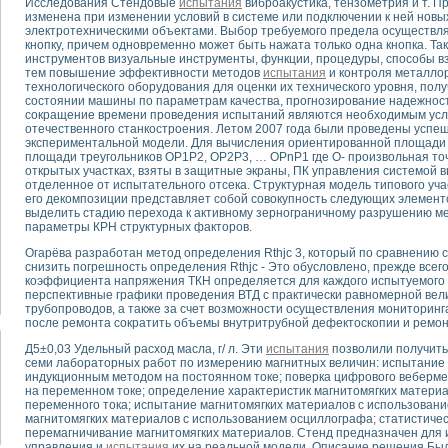
Исследования Стендовые
испытания
виброакустика, тензометрия и т. П
изменена при изменении условий в системе или подключении к ней нов
электротехническими объектами. Выбор требуемого предела осуществл
тика, тензометрия и т.п.)
кнопку, причем одновременно может быть нажата только одна кнопка. Т
а измерения параметров дизельных двигателей типа В-46
инструментов визуальные инструменты, функции, процедуры, способы в
тем повышение эффективности методов
испытания
и контроля металлор
ия тяговых электродвигателей электровоза на базе устройств National Instr
технологического оборудования для оценки их технического уровня, по
ных инструментов
состоянии машины по параметрам качества, прогнозирование надежност
исследованию элементной базы машин
сокращение времени проведения испытаний являются необходимым усл
отечественного станкостроения. Летом 2007 года были проведены усп
me module для моделирования электромагнитных процессов с целью отладки
экспериментальной модели. Для вычисления ориентированной площади п
рению скорости подвижного состава для тренажера машиниста состава
площади треугольников OP1P2, OP2P3, … OPnP1 где О- произвольная точ
ериментальных исследований в гиперзвуковых аэродинамических трубах
открытых участках, взяты в защитные экраны, ПК управления системой 
отделенное от испытательного отсека. Структурная модель типового уч
андарте Nl SCXI для ультразвуковых контрольно-измерительных систем
его декомпозиции представляет собой совокупность следующих элементо
в дефектоскопии сварных швов металлоконструкций
выделить стадию перехода к активному зернограничному разрушению ме
параметры КРН структурных факторов.
 машинного зрения в составе системы управления движением экраноплана
е системы для лабораторных испытаний материалов методом акустической
Огарёва разработан метод определения Rthjc 3, который по сравнению 
й комплекс аппаратуры для определения тепловых и электрических характе
снизить погрешность определения Rthjc - Это обусловлено, прежде всего
коэффициента напряжения ТКН определяется для каждого испытуемого 
очих процессов ДВС в динамических режимах
перспективные графики проведения ВТД с практически равномерной ве
никации
трубопроводов, а также за счет возможности осуществления мониторинг
иний систем передачи данных
после ремонта сократить объемы внутритрубной дефектоскопии и ремон
плекс для исследования АЧХ и ФЧХ активных фильтров
Д5±0,03 Удельный расход масла, г/ л. Эти
испытания
позволили получить
стенд для исследования параметров двухполюсников резонансным методом
семи лабораторных работ по измерению магнитных величин: испытание 
индукционным методом на постоянном токе; поверка цифрового веберме
тров операционных усилителей с применением аппаратно-программных ср
на переменном токе; определение характеристик магнитомягких матери
тель на основе цифровой обработки выборок мгновенных значений
переменного тока; испытание магнитомягких материалов с использован
ния выравнивания электрических каналов
магнитомягких материалов с использованием осциллографа; статистиче
перемагничивание магнитомягких материалов. Стенд предназначен для 
ния компенсации эхо-сигналов
управления и
испытания
их на реальной модели. Описание решения Был