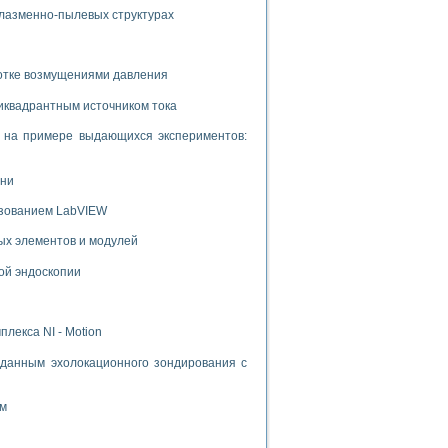
плазменно-пылевых структурах
ботке возмущениями давления
иквадрантным источником тока
и на примере выдающихся экспериментов:
ени
ьзованием LabVIEW
ых элементов и модулей
ой эндоскопии
лекса NI - Motion
данным эхолокационного зондирования с
ом