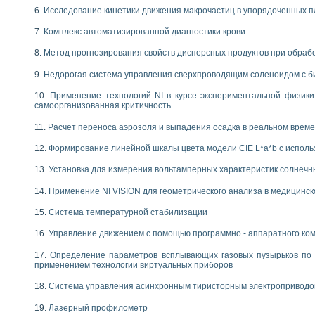
Исследование кинетики движения макрочастиц в упорядоченных 
Комплекс автоматизированной диагностики крови
Метод прогнозирования свойств дисперсных продуктов при обра
Недорогая система управления сверхпроводящим соленоидом с б
Применение технологий NI в курсе экспериментальной физик
самоорганизованная критичность
Расчет переноса аэрозоля и выпадения осадка в реальном врем
Формирование линейной шкалы цвета модели CIE L*a*b с испол
Установка для измерения вольтамперных характеристик солнечн
Применение NI VISION для геометрического анализа в медицинск
Система температурной стабилизации
Управление движением с помощью программно - аппаратного комп
Определение параметров всплывающих газовых пузырьков по 
применением технологии виртуальных приборов
Система управления асинхронным тиристорным электропривод
Лазерный профилометр