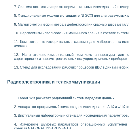
енажеров путем моделирования технологических процессов пищевых произво
изации и защиты ускорителя ЛУЭ-200
Система автоматизации экспериментальных исследований в гипер
равления процессом цементирования нефтегазовых скважин
Функциональные модули в стандарте Nl SCXI для ультразвуковых
азовой среды специальной барокамеры
еспечения с использованием среды графического программирования LabVIE
Магнитометрический метод в дефектоскопии сварных швов метал
NATIONAL INSTRUMENTS при разработке автоматизированного комплекса для
Перспективы использования машинного зрения в составе систе
енной термотрансферной маркировки изделий
ких исследований на базе LabVIEW
Компьютерные измерительные системы для лабораторных испы
танса для исследова¬ния электрофизических свойств аморфного гидрогениз
эмиссии
ных переходных процессов при коротких замыканиях в узлах электрических н
Испытательно-измерительный комплекс аппаратуры для о
ктрических переходных характеристик асинхронных двигателей при пуске
характеристик и параметров силовых полупроводниковых приборов
арных швов на базе технологий фирмы NATIONAL INSTRUMENTS
применением неиндустриальных камер в производственных условиях
Стенд для исследований рабочих процессов ДВС в динамических
и эффективности систем управления в интегрированных средах
ебные стенды
Радиоэлектроника и телекоммуникации
го стенда по измерению профиля зеркальной антенны и построению диагра
торные комплексы для вузов, осуществляющих подготовку специалистов по
следования нелинейных резистивных цепей
LabVIEW в расчетах радиолиний систем передачи данных
приборов в процесе изучения специальных дисциплин в технических коллед
LECTRONICS WORKBENCH-MULTISIM для электротехнической подготовки инже
Аппаратно-программный комплекс для исследования АЧХ и ФЧХ а
 дисциплине «Цифровые вычислительные устройства и микропроцессоры приб
Виртуальный лабораторный стенд для исследования параметров
 ИНС на основе LabVIEW
 основам теории коммутации
Измерение шумовых параметров операционных усилителей 
IEW для создания лабораторного практикума по измерениям магнитных вели
средств NATIONAL INSTRUMENTS