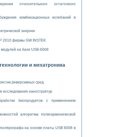
ламп
рения относительного остаточного
буждения комбинационных колебаний в
мерения температуры» в среде LabVIEW
ектрической энергии
в Нижегородском госуниверситете им. Н.И. Лобачевского
SP 2010 фирмы GW INSTEK
ых систем моделирования
х модулей на базе USB-6008
й среде
отехнологии и мехатроника
и информатики
го образовательного проекта РУДН
ристик реверсивных сред
я исследования наноструктур
бработки биопродуктов с применением
ожностей алгоритма полигармонической
 полярографа на основе платы USB 6008 в