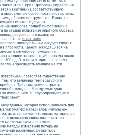
рограмма управления легко может быть
ых элементов. Серия Проблемы управления
яется нажатием на соответствующую
ак и программные особенности виртуальных
заимодействия инструментов. Вместе с
ежущих станков и другого
uments
лучение наиболее полной информации о
и на стадии испытания опытного образца,
овием для успешного развития
ешные лётные
испытания
 систем управления электрооборудованием на электроподвижном составе (Э
ростого многоугольника следует сложить
ка плоскости. Кабели, находящиеся на
вынесен в служебное помещение,
астка соединительного трубопровода после
в: 300 ед. Эта же методика позволила
талла и проследить влияние на эти
 эмиссии
с известными, позволяет существенно
ристик и параметров силовых полупроводниковых приборов
, тем, что величина температурного
прибора. При этом, можно строить
личиной ежегодно обследуемых длин
а за изменением ТС трубопроводов до и
тных работ.
 базу данных, которая использовалась для
магнитомягких материалов импульсно-
тра; испытание магнитомягких материалов
едств NATIONAL INSTRUMENTS
алов с использованием компенсатора
ием мостовых схем; испытание
ские методы измерения потерь на
изучения различных алгоритмов
о принято решение: для создания