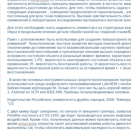
для математического моделирования сверхширокополосного стробоскопическ
автопилота использовать принципы машинного зрения, в частности, маш
оздания измерителя ВАХ фотоэлементов на базе виртуальных средств изме
определять расстояние до объекта. Для того, чтобы приблизить задачу к
следующие упрощения: ; освещение предполагается параллельным, ; ал
ие генератора сигналов - имитатора джиттера и измерителя параметров д
постоянным для всех точек поверхности. Высокая чувствительность обе
нтальное исследование линейных антенн и антенных решеток в учебной ла
применений в лабораторных исследованиях материалов и контроле кон
ского модуля с высоким разрешением для создания SPICE- модели импульсн
Для этого необходимо знать надежность элементов и их структурные вз
ого радиолокационного сигнала и его FFT анализ в программной среде Lab V
образ в продольном сечении детали обработанной на токарном станке/В
я уравнений состояния для исследования переходных процессов в среде L
Пакет с успехом может быть использован для создания лабораторного пр
ки для устройства сбора данных NI USB-6009
измерений". Технологически, быстрое развитие методов локальной диаг
ного стенда для измерения относительного остаточного электросопротивле
техническими достижениями часто взаимосвязанными научного приборост
восстановлений простейшими и пренебрегая членами высших порядков ма
для построения картины возбуждения комбинационных колебаний в простра
исправного состояния объекта в начальный момент времени, характери
ределения показателей качества электрической энергии
использования; 1-Р0 - вероятность неисправного состояния объекта к н
 управления источником питания PSP 2010 фирмы GW INSTEK
применения; Pt - вероятность безотказной работы; \/τ-вероятность восстан
вероятность безотказной работы объекта за оставшееся время t - τ, безу
т-амперных характеристик солнечных модулей на базе USB-6008
восстановления.
 нано-, фемто-, биотехнологии и мехатроника
; В качестве основных инструментальных средств проектирования прог
вка по измерению временных характеристик реверсивных сред
использоваться среда графического программирования LabVIEW с нео
торный комплекс на базе LabVIEW для исследования наноструктур
библиотеками корпорации NI. Только этот срез мог бы дать упругий импул
я и оптимизации тепловой обработки биопродуктов с применением совреме
1. A tutorial on SCPI and IEEE-488. Приборы полупроводниковые силовые.
следования функциональных возможностей алгоритма полигармонической эк
Издательство Российского университета дружбы народов, 2006. Темпер
оздания экономичного виртуального полярографа на основе платы USB 6008
°С0.
жения макрочастиц в упорядоченных плазменно-пылевых структурах
С двух камер будут синхронно, по сигналу от внешнего триггера, захва
й диагностики крови
FireWire поступать в CVS-1455, где будет производиться анализ инфор
йств дисперсных продуктов при обработке возмущениями давления
воздействий. Кроме того, полученные данные можно просмотреть повторн
время
испытания
оператор занят регулировкой режима работы двигател
ния сверхпроводящим соленоидом с биквадрантным источником тока
выполнены так, чтобы обеспечить максимальную наглядность и скорость
 курсе экспериментальной физики на примере выдающихся экспериментов: с