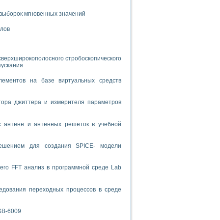
выборок мгновенных значений
спользованием графической среды программирования LabVIEW
алов
 устройства по интерфейсу RS232
сверхширокополосного стробоскопического
пускания
лементов на базе виртуальных средств
орного практикума
тора джиттера и измерителя параметров
х антенн и антенных решеток в учебной
ческих монокристаллов
решением для создания SPICE- модели
лы»
экстраполяции
его FFT анализ в программной среде Lab
едования переходных процессов в среде
тв управления»
SB-6009