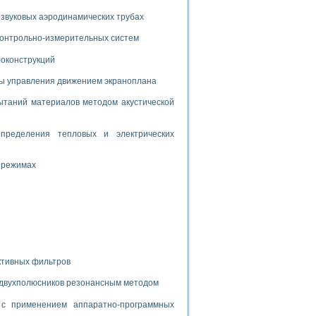
дств с использованием языка программирования LabVIEW
звуковых аэродинамических трубах
 контрольно-измерительных систем
W для моделирования типовых химико-технологических процессов
локонструкций
 исследования средств измерения температуры
мы управления движением экраноплана
таний материалов методом акустической
ированного карбида кремния (A-SIC:H)
агрузок
пределения тепловых и электрических
 режимах
ммы направленности
 пищевой инженерии
жах
неров-неэлектриков
ктивных фильтров
орных комплексов» на основе Multisim
 двухполюсников резонансным методом
с применением аппаратно-программных
чин