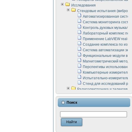
Исследования
Стендовые испытания (виброакус
Автоматизированная систем
Система мониторинга состоян
Контроль духовых музыкаль
Лабораторный комплекс по 
Применение LabVIEW real-ti
Создание комплекса по изме
Система автоматизации эксп
Функциональные модули в ст
Магнитометрический метод 
Перспективы использования
Компьютерные измерительны
Испытательно-измерительны
Стенд для исследований раб
Радиоэлектроника и телекомму
LabVIEW в расчетах радиол
Аппаратно-программный ком
Поиск
Виртуальный лабораторный 
Измерение шумовых параме
Измерительный преобразова
Инструменты для исследова
Инструменты для исследова