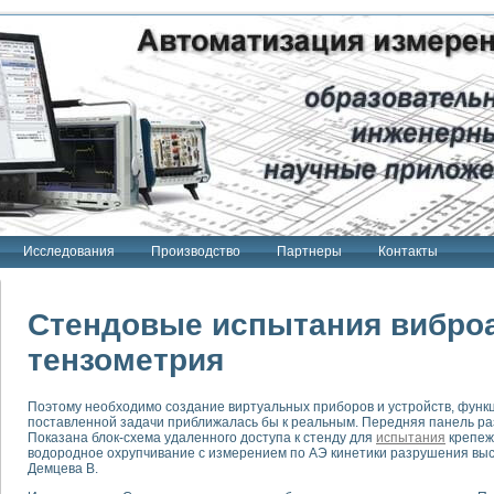
Исследования
Производство
Партнеры
Контакты
Стендовые испытания виброа
тензометрия
тенд "Сигнал-USB"
Поэтому необходимо создание виртуальных приборов и устройств, функ
 терапии Интроскан
поставленной задачи приближалась бы к реальным. Передняя панель ра
Показана блок-схема удаленного доступа к стенду для
испытания
крепеж
ерительная система
водородное охрупчивание с измерением по АЭ кинетики разрушения вы
Демцева В.
Сигнал-USB"
товой терапии серии СКАН