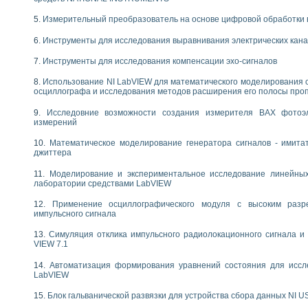
следования течения в расширяющемся канале
Измерительный преобразователь на основе цифровой обработки 
ты «Изучение магнитных свойств ферромагнетиков. Петля гистерезиса» с и
Инструменты для исследования выравнивания электрических кан
нов интерфейсов обмена по протоколам RS232 и GPIB / имитатор оконечного
учение адиабатического расширения газов
Инструменты для исследования компенсации эхо-сигналов
ктрических переходных характеристик асинхронных двигателей при пуске
Использование NI LabVIEW для математического моделирования 
аботки результатов измерительного экспримента
осциллографа и исследования методов расширения его полосы про
азменных измерений с помощью LabVIEW
Исследовние возможности создания измерителя ВАХ фотоэ
мплекс. Назначение. Состав. Возможности
измерений
NATIONAL INSTRUMENTS для создания систем автоматизированного лаборат
альный и корреляционный анализ"
Математическое моделирование генератора сигналов - имита
ания принципа действия универсального цифрового вольтметра
джиттера
е обеспечение учебных лабораторных стендов
Моделирование и экспериментальное исследование линейны
практикум для изучения технологии выращивания полупроводниковых и опти
лаборатории средствами LabVIEW
 средствами LabVIEW
Применение осциллографического модуля с высоким раз
плекс для исследования АЧХ и ФЧХ активных фильтров
импульсного сигнала
ционный лабораторный практикум по курсу «радиотехнические цепи и сигна
реставрации одномерных сигналов на основе алгоритма полигармонической 
Симуляция отклика импульсного радиолокационного сигнала и 
NATIONAL INSTRUMENTS в операционной системе LINUX
VIEW 7.1
горитма полигармонической экстраполяции в среде LabVIEW
Автоматизация формирования уравнений состояния для иссл
ания принципа действия универсального цифрового вольтметра
LabVIEW
ржки принимаемых решений в среде LabVIEW
 «Моделирование систем» и «Автоматизация проектирования систем и средс
Блок гальванической развязки для устройства сбора данных NI U