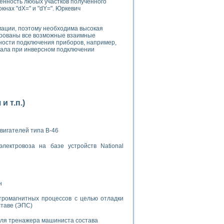
женность любых участков полученного
нах "dX=" и "dY=". Юркевич
мации, поэтому необходима высокая
лированы все возможные взаимные
ности подключения приборов, например,
нала при инверсном подключении
применением технологии виртуальных приборов
ранном биореакторе
 т.п.)
в
вигателей типа В-46
 основе акустической эмиссии и лазерной интерферометрии
лектровоза на базе устройств National
н
боров
тромагнитных процессов с целью отладки
ставе (ЭПС)
агрузок
химических предприятий
для тренажера машиниста состава