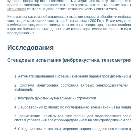
курсоров оператор имеет возможность измерить как высоту, так и протя
 выпадения осадка в реальном времени
профиля, численные значения которых высвечиваются в миллиметрах в ок
Испытания
,контроль и диагностика технологических систем:Учеб.
лы цвета модели CIE L*a*b с использованием LabVIEW
льтамперных характеристик солнечных элементов и модулей
Кинематика системы обуславливает высокие скорости обработки инфор
частота дискретизации частота работы системы 200 Гц, т. Были смоде
еометрического анализа в медицинской эндоскопии
комбинации соединения клемм вольтметра и генератора, а также особен
билизации
короткое замыкание выходных клемм генератора, смена полярности сиг
ощью программно - аппаратного комплекса NI - Motion
проводников и т.
плывающих газовых пузырьков по данным эхолокационного зондирования с 
онным тиристорным электроприводом
Исследования
AL INSTRUMENTS для автоматизации процесса очистки сточных вод в мемб
Стендовые испытания (виброакустика, тензометрия и
нного стенда для исследования плазменных процессов синтеза нанопорошко
рентгеновской диагностики плазмы
электронные дифракционные датчики малых перемещений и колебаний
Автоматизированная система измерения параметров дизельных д
электрических свойств сегнетоэлектриков методом тепловых шумов
ждения и развития дефектов в растущем монокристалле карбида кремния на
Система мониторинга состояния тяговых электродвигателей э
й импедансный томограф на базе платы сбора данных PCI 6052E
Instruments
характеризации механических свойств материалов в наношкале
Контроль духовых музыкальных инструментов
овании металлообрабатывающих станков
Лабораторный комплекс по исследованию элементной базы маши
ких процессов получения дисперсных продуктов на основе виртуальных при
ческого зрения для контроля образцов
Применение LabVIEW real-time module для моделирования элек
систем управления электрооборудованием на электроподвижном со
ных переходных процессов при коротких замыканиях в узлах электрических н
зработке обучающих информационных систем и тренажеров для персонала 
Создание комплекса по измерению скорости подвижного состава 