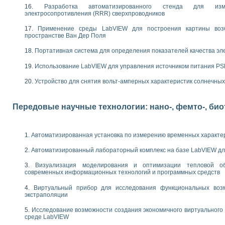
следования электрических характеристик газоразрядных и люминесцентных 
Разработка автоматизированного стенда для изме
по информационно-измерительным системам (ИИС)
электросопротивления (RRR) сверхпроводников
тотных характеристик на основе использования звуковой карты ПК
Применение среды LabVIEW для построения картины воз
 основам теории Коммутации
пространстве Ван Дер Поля
бораторной работы «Имитационное моделирование погрешностей канала из
электротехнике в среде LabVIEW
Портативная система для определения показателей качества эл
х национального проекта «Образование» технологий NATIONAL INSTRUMENTS 
Использование LabVIEW для управления источником питания P
ти решателей обыкновенных дифференциальных уравнений инструментальн
абораторных практикумов на кафедре информационных систем МИРЭА
Устройство для снятия вольт-амперных характеристик солнечны
ва образования и подготовки преподавателей для работы в ИКТ насыщенно
рного практикума по электронике кафедры информационных систем МИРЭА
оратории по электротехнике в среде MULTISIM
Передовые научные технологии: нано-, фемто-, би
итмы частотного анализа для LabWindows/CVI и LabVIEW
центра «Технологии NATIONAL INSTRUMENTS» в ростовском колледже связи 
ой программе «Прикладная физика и физическая информатика» инновационно
Автоматизированная установка по измерению временных характе
елей постоянного тока
Автоматизированный лабораторный комплекс на базе LabVIEW дл
формирования электромагнитного поля для испытаний изделий авионики
 курсу ИИС на базе оборудования NI CompactDAQ
Визуализация моделирования и оптимизации тепловой о
современных информационных технологий и программных средств
ституты
Виртуальный прибор для исследования функциональных возм
экстраполяции
Исследование возможности создания экономичного виртуального
среде LabVIEW