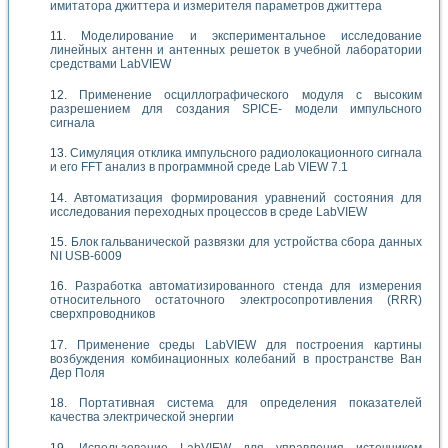
имитатора джиттера и измерителя параметров джиттера
Моделирование и экспериментальное исследование
линейных антенн и антенных решеток в учебной лаборатории
средствами LabVIEW
Применение осциллографического модуля с высоким
разрешением для создания SPICE- модели импульсного
сигнала
Симуляция отклика импульсного радиолокационного сигнала
и его FFT анализ в программной среде Lab VIEW 7.1
Автоматизация формирования уравнений состояния для
исследования переходных процессов в среде LabVIEW
Блок гальванической развязки для устройства сбора данных
NI USB-6009
Разработка автоматизированного стенда для измерения
относительного остаточного электросопротивления (RRR)
сверхпроводников
Применение среды LabVIEW для построения картины
возбуждения комбинационных колебаний в пространстве Ван
Дер Поля
Портативная система для определения показателей
качества электрической энергии
Использование LabVIEW для управления источником