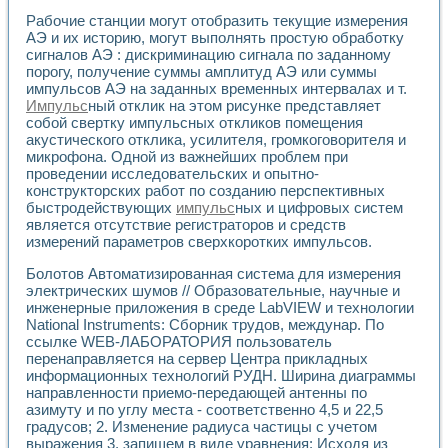
Рабочие станции могут отобразить текущие измерения
АЭ и их историю, могут выполнять простую обработку
сигналов АЭ : дискриминацию сигнала по заданному
порогу, получение суммы амплитуд АЭ или суммы
импульсов АЭ на заданных временных интервалах и т.
Импульс
ный отклик на этом рисунке представляет
собой свертку импульсных откликов помещения
акустического отклика, усилителя, громкоговорителя и
микрофона. Одной из важнейших проблем при
проведении исследовательских и опытно-
конструкторских работ по созданию перспективных
быстродействующих
импульс
ных и цифровых систем
является отсутствие регистраторов и средств
измерений параметров сверхкоротких импульсов.
Болотов Автоматизированная система для измерения
электрических шумов // Образовательные, научные и
инженерные приложения в среде LabVIEW и технологии
National Instruments: Сборник трудов, междунар. По
ссылке WEB-ЛАБОРАТОРИЯ пользователь
перенаправляется на сервер Центра прикладных
информационных технологий РУДН. Ширина диаграммы
направленности приемо-передающей антенны по
азимуту и по углу места - соответственно 4,5 и 22,5
градусов; 2. Изменение радиуса частицы с учетом
выражения 3, запишем в виде уравнения: Исходя из