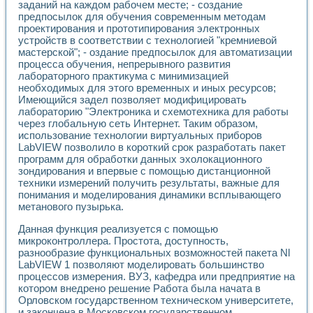
заданий на каждом рабочем месте; - создание
предпосылок для обучения современным методам
проектирования и прототипирования электронных
устройств в соответствии с технологией "кремниевой
мастерской"; - оздание предпосылок для автоматизации
процесса обучения, непрерывного развития
лабораторного практикума с минимизацией
необходимых для этого временных и иных ресурсов;
Имеющийся задел позволяет модифицировать
лабораторию "Электроника и схемотехника для работы
через глобальную сеть Интернет. Таким образом,
использование технологии виртуальных приборов
LabVIEW позволило в короткий срок разработать пакет
программ для обработки данных эхолокационного
зондирования и впервые с помощью дистанционной
техники измерений получить результаты, важные для
понимания и моделирования динамики всплывающего
метанового пузырька.
Данная функция реализуется с помощью
микроконтроллера. Простота, доступность,
разнообразие функциональных возможностей пакета Nl
LabVIEW 1 позволяют моделировать большинство
процессов измерения. ВУЗ, кафедра или предприятие на
котором внедрено решение Работа была начата в
Орловском государственном техническом университете,
и закончена в Московском государственном