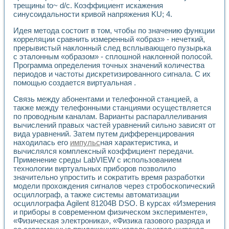
трещины to~ d/c. Коэффициент искажения
Применение LabVIEW для исследования течения в расши
синусоидальности кривой напряжения KU; 4.
Создание виртуальной работы «Изучение магнитных свой
Обратный маятник
Идея метода состоит в том, чтобы по значению функции
Устройство для изучения основ интерфейсов обмена по п
корреляции сравнить измеренный «образ» - нечеткий,
Лабораторный практикум: изучение адиабатического расш
прерывистый наклонный след всплывающего пузырька
Стенд для исследования электрических переходных харак
с эталонным «образом» - сплошной наклонной полосой.
Система статистической обработки результатов измерите
Программа определения точных значений количества
периодов и частоты дискретизированного сигнала. С их
Автоматизация лазерно-плазменных измерений с помощ
помощью создается виртуальная .
Модельно-измерительный комплекс. Назначение. Состав.
Использование технологий NATIONAL INSTRUMENTS для с
Связь между абонентами и телефонной станцией, а
Учебный практикум "Спектральный и корреляционный ана
также между телефонными станциями осуществляется
Учебный стенд для исследования принципа действия унив
по проводным каналам. Варианты распараллеливания
Оборудование и программное обеспечение учебных лабор
вычислений правых частей уравнений сильно зависят от
Виртуальный лабораторный практикум для изучения техн
вида уравнений. Затем путем дифференцирования
Управление роботом ТУР-10 средствами LabVIEW
находилась его
импульс
ная характеристика, и
вычислялся комплексный коэффициент передачи.
Аппаратно-программный комплекс для исследования АЧХ 
Применение среды LabVIEW с использованием
Автоматизированный дистанционный лабораторный практи
технологии виртуальных приборов позволило
Исследование возможности реставрации одномерных сигн
значительно упростить и сократить время разработки
Использование технологий NATIONAL INSTRUMENTS в оп
модели прохождения сигналов через стробоскопический
Разработка модификаций алгоритма полигармонической э
осциллограф, а также системы автоматизации
Учебный стенд для исследования принципа действия унив
осциллографа Agilent 81204B DSO. В курсах «Измерения
Виртуальная система поддержки принимаемых решений в
и приборы в современном физическом эксперименте»,
Преемственность дисциплин «Моделирование систем» и «
«Физическая электроника», «Физика газового разряда и