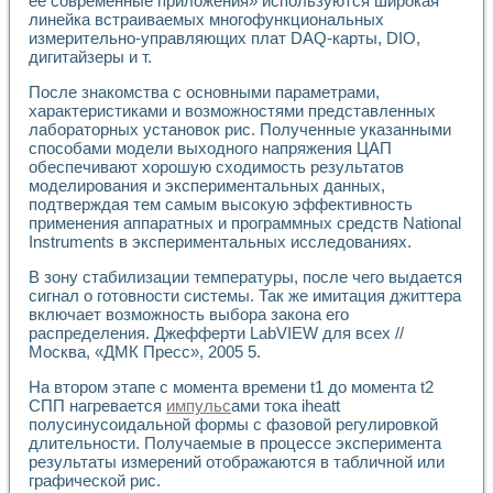
ее современные приложения» используются широкая
Универсальный стенд для исследования электрических ха
линейка встраиваемых многофункциональных
Лабораторные практикумы по информационно-измерител
измерительно-управляющих плат DAQ-карты, DIO,
Виртуальный измеритель частотных характеристик на осн
дигитайзеры и т.
Лабораторный практикум по основам теории Коммутации
Разработка виртуальной лабораторной работы «Имитаци
После знакомства с основными параметрами,
Виртуальные практикумы по электротехнике в среде LabV
характеристиками и возможностями представленных
Из опыта внедрения в рамках национального проекта «Об
лабораторных установок рис. Полученные указанными
Исследование эффективности решателей обыкновенных 
способами модели выходного напряжения ЦАП
обеспечивают хорошую сходимость результатов
Опыт разработки LabVIEW лабораторных практикумов н
моделирования и экспериментальных данных,
Проблемы повышения качества образования и подготовки
подтверждая тем самым высокую эффективность
Развитие LabVIEW лабораторного практикума по электр
применения аппаратных и программных средств National
Разработка виртуальной лаборатории по электротехнике 
Instruments в экспериментальных исследованиях.
Усовершенствованные алгоритмы частотного анализа для
Об опыте работы учебного центра «Технологии NATIONAL
В зону стабилизации температуры, после чего выдается
Технологии NI в магистерской программе «Прикладная фи
сигнал о готовности системы. Так же имитация джиттера
включает возможность выбора закона его
Система диагностики двигателей постоянного тока
распределения. Джефферти LabVIEW для всех //
Автоматизированный стенд формирования электромагнитн
Москва, «ДМК Пресс», 2005 5.
Лабораторный практикум по курсу ИИС на базе оборудов
Партнеры
На втором этапе с момента времени t1 до момента t2
Академические и отраслевые институты
СПП нагревается
импульс
ами тока iheatt
Учебные заведения
полусинусоидальной формы с фазовой регулировкой
Бизнес
длительности. Получаемые в процессе эксперимента
Контакты
результаты измерений отображаются в табличной или
графической рис.