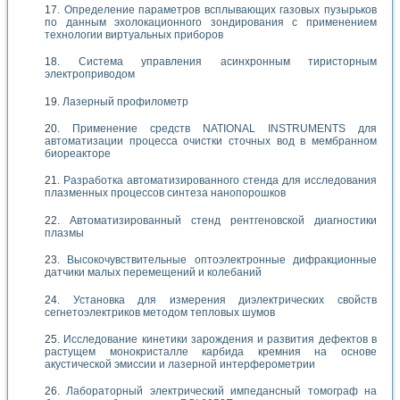
Определение параметров всплывающих газовых пузырьков
по данным эхолокационного зондирования с применением
технологии виртуальных приборов
Система управления асинхронным тиристорным
электроприводом
Лазерный профилометр
Применение средств NATIONAL INSTRUMENTS для
автоматизации процесса очистки сточных вод в мембранном
биореакторе
Разработка автоматизированного стенда для исследования
плазменных процессов синтеза нанопорошков
Автоматизированный стенд рентгеновской диагностики
плазмы
Высокочувствительные оптоэлектронные дифракционные
датчики малых перемещений и колебаний
Установка для измерения диэлектрических свойств
сегнетоэлектриков методом тепловых шумов
Исследование кинетики зарождения и развития дефектов в
растущем монокристалле карбида кремния на основе
акустической эмиссии и лазерной интерферометрии
Лабораторный электрический импедансный томограф на