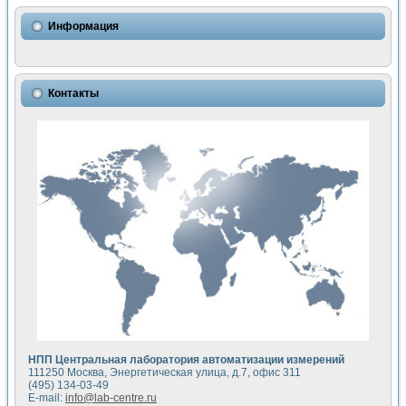
Использование NI LabVIEW для математического моделир
Исследовние возможности создания измерителя ВАХ фото
Информация
Математическое моделирование генератора сигналов - и
Моделирование и экспериментальное исследование линей
Применение осциллографического модуля с высоким разр
Симуляция отклика импульсного радиолокационного сигнал
Контакты
Автоматизация формирования уравнений состояния для и
Блок гальванической развязки для устройства сбора данн
Разработка автоматизированного стенда для измерения о
Применение среды LabVIEW для построения картины возб
Портативная система для определения показателей качес
Использование LabVIEW для управления источником пит
Устройство для снятия вольт-амперных характеристик со
Передовые научные технологии: нано-, фемто-, биотехнологи
Автоматизированная установка по измерению временных 
Автоматизированный лабораторный комплекс на базе Lab
Визуализация моделирования и оптимизации тепловой об
Виртуальный прибор для исследования функциональных в
Исследование возможности создания экономичного виртуа
Исследование кинетики движения макрочастиц в упорядо
Комплекс автоматизированной диагностики крови
НПП Центральная лаборатория автоматизации измерений
Метод прогнозирования свойств дисперсных продуктов п
111250 Москва, Энергетическая улица, д.7, офис 311
Недорогая система управления сверхпроводящим соленои
(495) 134-03-49
E-mail:
info@lab-centre.ru
Применение технологий NI в курсе экспериментальной фи