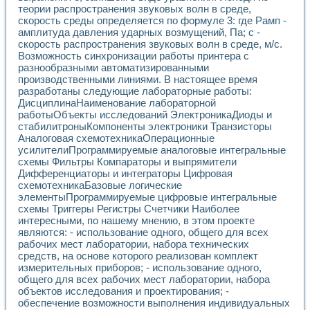
теории распространения звуковых волн в среде,
скорость среды определяется по формуле 3: где Рамп -
амплитуда давления ударных возмущений, Па; с -
скорость распространения звуковых волн в среде, м/с.
Возможность синхронизации работы принтера с
разнообразными автоматизированными
производственными линиями. В настоящее время
разработаны следующие лабораторные работы:
ДисциплинаНаименование лабораторной
работыОбъекты исследований ЭлектроникаДиоды и
стабилитроныКомпоненты электроники Транзисторы
Аналоговая схемотехникаОперационные
усилителиПрограммируемые аналоговые интегральные
схемы Фильтры Компараторы и выпрямители
Дифференциаторы и интеграторы Цифровая
схемотехникаБазовые логические
элементыПрограммируемые цифровые интегральные
схемы Триггеры Регистры Счетчики Наиболее
интересными, по нашему мнению, в этом проекте
являются: - использование одного, общего для всех
рабочих мест лаборатории, набора технических
средств, на основе которого реализован комплект
измерительных приборов; - использование одного,
общего для всех рабочих мест лаборатории, набора
объектов исследования и проектирования; -
обеспечение возможности выполнения индивидуальных