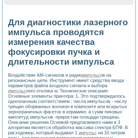
Расчет переноса аэрозоля и выпадения осадка в реально
Формирование линейной шкалы цвета модели CIE L*a*b с
Установка для измерения вольтамперных характеристик с
Для диагностики лазерного
Применение NI VISION для геометрического анализа в ме
Система температурной стабилизации
импульса проводятся
Управление движением с помощью программно - аппаратног
измерения качества
Определение параметров всплывающих газовых пузырьков
Система управления асинхронным тиристорным электроп
фокусировки пучка и
Лазерный профилометр
Применение средств NATIONAL INSTRUMENTS для автомат
длительности импульса
Разработка автоматизированного стенда для исследован
Автоматизированный стенд рентгеновской диагностики п
Высокочувствительные оптоэлектронные дифракционные 
Воздействие АМ-сигналов и радио
импульс
ов на
резонансные цепи. Инструмент имеет средства ввода
Установка для измерения диэлектрических свойств сегне
параметров файла входного сигнала и выбора
Исследование кинетики зарождения и развития дефектов 
импульс
ного отклика w. Техническое описание:
Лабораторный электрический импедансный томограф на б
Основные элементы принтера: 1. Это подтверждалось
Микрозондовая система для характеризации механических
однозначным соответствием : числа импульсов - числу
Метод траекторий в исследовании металлообрабатывающ
трещин оборванных волокон в композите или вскрытых
Промышленная автоматизация
зернограничных фасеток в керамике, а сумм пиковых
Автоматизация технологических процессов получения дис
амплитуд импульсов -приростам площади трещины.
Использование систем технического зрения для контроля
Описание решения Основой предлагаемого нами в 3
алгоритма является обработка массива спектра БПФ. В
Исследование электромагнитных переходных процессов при
расходомер, который выдавал 1
импульс
на 10 литров
Применение LabVIEW при разработке обучающих информа
воды, для повышения разрешения изготовлена и