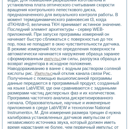
Разработка виртуальных тренажеров путем моделировани
установлена плата оптического считывания скорости
Система блокировок, сигнализации и защиты ускорителя 
вращения контрольного лепесткового диска,
Система сбора данных и управления процессом цементир
предназначенного для визуального контроля работы. В
Управление температурой газовой среды специальной ба
момент термодинамического равновесия t3, когда
Разработка программного обеспечения с использованием
dTKHt/dt=0, величина ТКН принимает истинное значение.
Использование технологий NATIONAL INSTRUMENTS при ра
Последний элемент архитектуры - сервер WEB-
Оборудование для промышленной термотрансферной мар
приложений. При запуске программы измерений он
начинает быстро сближаться с поверхностью до тех
Автоматизация реометрических исследований на базе La
пор, пока не попадает в окно чувствительности датчика.
Применение измерителя иммитанса для исследова¬ния эле
В режиме измерений после определения поверхности
Исследование электромагнитных переходных процессов при
автоматически начинается нагружение образца заранее
Стенд для исследования электрических переходных харак
сформированным
импульс
ом силы, разгрузка образца и
Автоматизация контроля сварных швов на базе техноло
возврат индентора в исходное положение.
Измерительный контроль с применением неиндустриальны
Наводораживанию в ванне с водным раствором соляной
Моделирование надежности и эффективности систем упра
кислоты рис.
Импульс
ный отклик канала связи Рис.
Лабораторные практикумы и учебные стенды
Полученные с помощью вышеописанной программы
данные передаются в программный продукт, созданный
Автоматизация лабораторного стенда по измерению проф
на языке LabVIEW, где они сравниваются с заданными
Автоматизированные лабораторные комплексы для вузов,
размерами частиц дисперсных фаз и их количеством.
Виртуальный прибор для исследования нелинейных рези
Программа частотного анализа дискретизированного
Использование виртуальных приборов в процесе изучения
сигнала. Образовательные, научные и инженерные
Использование программ ELECTRONICS WORKBENCH-MULTI
приложения в среде LabVIEW и технологии National
Лабораторный практикум по дисциплине «Цифровые вычис
Instruments», M. Для измерения размера трещин d нужна
Лабораторный практикум по ИНС на основе LabVIEW
калибровка установленных датчиков импульсом от
Лабораторный практикум по основам теории коммутации
независимого источника звука, который должен иметь
Опыт использования NI LabVIEW для создания лабораторн
время нарастания не более, чем первичный импульс от