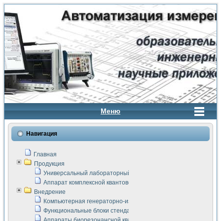
Меню
Навигация
Главная
Продукция
Универсальный лабораторный стенд "Сигнал-USB"
Аппарат комплексной квантовой терапии Интроскан
Внедрение
Компьютерная генераторно-измерительная система
Функциональные блоки стенда "Сигнал-USB"
Аппараты биорезонансной квантовой терапии серии СКАН