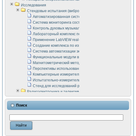
Исследования
Стендовые испытания (виброакустика, тензометрия и т.п.)
Автоматизированная система измерения параметров дизе
Система мониторинга состояния тяговых электродвигателей
Контроль духовых музыкальных инструментов
Лабораторный комплекс по исследованию элементной ба
Применение LabVIEW real-time module для моделирования
Создание комплекса по измерению скорости подвижного с
Система автоматизации экспериментальных исследований 
Функциональные модули в стандарте Nl SCXI для ультраз
Магнитометрический метод в дефектоскопии сварных шво
Перспективы использования машинного зрения в составе
Компьютерные измерительные системы для лабораторных
Испытательно-измерительный комплекс аппаратуры для о
Стенд для исследований рабочих процессов ДВС в динам
Радиоэлектроника и телекоммуникации
LabVIEW в расчетах радиолиний систем передачи данных
Аппаратно-программный комплекс для исследования АЧХ 
Поиск
Виртуальный лабораторный стенд для исследования пар
Измерение шумовых параметров операционных усилител
Измерительный преобразователь на основе цифровой обр
Инструменты для исследования выравнивания электричес
Инструменты для исследования компенсации эхо-сигнало