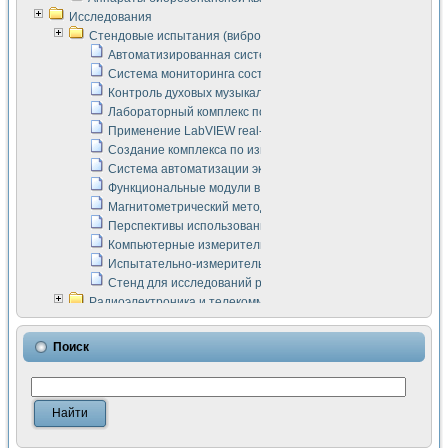
Исследования
Стендовые испытания (виброакустика, тензометрия и т.п.)
Автоматизированная система измерения параметров дизе
Система мониторинга состояния тяговых электродвигателей
Контроль духовых музыкальных инструментов
Лабораторный комплекс по исследованию элементной ба
Применение LabVIEW real-time module для моделирования
Создание комплекса по измерению скорости подвижного с
Система автоматизации экспериментальных исследований 
Функциональные модули в стандарте Nl SCXI для ультраз
Магнитометрический метод в дефектоскопии сварных шво
Перспективы использования машинного зрения в составе
Компьютерные измерительные системы для лабораторных
Испытательно-измерительный комплекс аппаратуры для о
Стенд для исследований рабочих процессов ДВС в динам
Радиоэлектроника и телекоммуникации
LabVIEW в расчетах радиолиний систем передачи данных
Аппаратно-программный комплекс для исследования АЧХ 
Поиск
Виртуальный лабораторный стенд для исследования пар
Измерение шумовых параметров операционных усилител
Измерительный преобразователь на основе цифровой обр
Инструменты для исследования выравнивания электричес
Инструменты для исследования компенсации эхо-сигнало