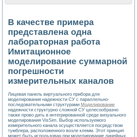
Расчет переноса аэрозоля и выпадения осадка в реально
Формирование линейной шкалы цвета модели CIE L*a*b с
Установка для измерения вольтамперных характеристик с
В качестве примера
Применение NI VISION для геометрического анализа в ме
Система температурной стабилизации
представлена одна
Управление движением с помощью программно - аппаратног
лабораторная работа
Определение параметров всплывающих газовых пузырьков
Система управления асинхронным тиристорным электроп
Имитационное
Лазерный профилометр
Применение средств NATIONAL INSTRUMENTS для автомат
моделирование суммарной
Разработка автоматизированного стенда для исследован
Автоматизированный стенд рентгеновской диагностики п
погрешности
Высокочувствительные оптоэлектронные дифракционные 
измерительных каналов
Установка для измерения диэлектрических свойств сегне
Исследование кинетики зарождения и развития дефектов 
Лабораторный электрический импедансный томограф на б
Лицевая панель виртуального прибора для
Микрозондовая система для характеризации механических
моделирования надежности СУ с параллельно-
Метод траекторий в исследовании металлообрабатывающ
последовательными структурами
Моделирование
Промышленная автоматизация
надежности структурно сложной СУ целесообразно
также прово дить в интегрированной среде визуального
Автоматизация технологических процессов получения дис
моделирования VisSim. Выбор используемого
Использование систем технического зрения для контроля
измерительного канала осуществляется посредством
Исследование электромагнитных переходных процессов при
тумблера, расположенного возле клемм. Этот принцип
Применение LabVIEW при разработке обучающих информа
может быть использован при моделирование линейных