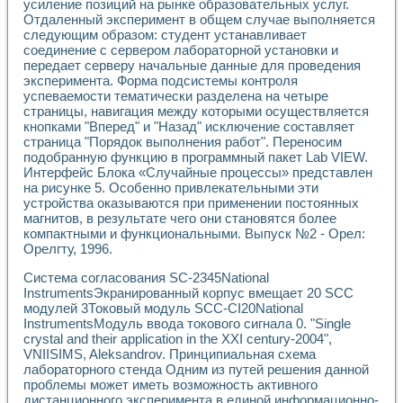
усиление позиций на рынке образовательных услуг.
Применение LabVIEW для исследования течения в расши
Отдаленный эксперимент в общем случае выполняется
Создание виртуальной работы «Изучение магнитных свой
следующим образом: студент устанавливает
Обратный маятник
соединение с сервером лабораторной установки и
Устройство для изучения основ интерфейсов обмена по п
передает серверу начальные данные для проведения
Лабораторный практикум: изучение адиабатического расш
эксперимента. Форма подсистемы контроля
успеваемости тематически разделена на четыре
Стенд для исследования электрических переходных харак
страницы, навигация между которыми осуществляется
Система статистической обработки результатов измерите
кнопками "Вперед" и "Назад" исключение составляет
Автоматизация лазерно-плазменных измерений с помощ
страница "Порядок выполнения работ". Переносим
Модельно-измерительный комплекс. Назначение. Состав.
подобранную функцию в программный пакет Lab VIEW.
Использование технологий NATIONAL INSTRUMENTS для с
Интерфейс Блока «Случайные процессы» представлен
Учебный практикум "Спектральный и корреляционный ана
на рисунке 5. Особенно привлекательными эти
Учебный стенд для исследования принципа действия унив
устройства оказываются при применении постоянных
Оборудование и программное обеспечение учебных лабор
магнитов, в результате чего они становятся более
Виртуальный лабораторный практикум для изучения техн
компактными и функциональными. Выпуск №2 - Орел:
Орелгту, 1996.
Управление роботом ТУР-10 средствами LabVIEW
Аппаратно-программный комплекс для исследования АЧХ 
Система согласования SC-2345National
Автоматизированный дистанционный лабораторный практи
InstrumentsЭкранированный корпус вмещает 20 SCC
Исследование возможности реставрации одномерных сигн
модулей 3Токовый модуль SCC-CI20National
Использование технологий NATIONAL INSTRUMENTS в оп
InstrumentsМодуль ввода токового сигнала 0. "Single
Разработка модификаций алгоритма полигармонической э
crystal and their application in the XXI century-2004",
Учебный стенд для исследования принципа действия унив
VNIISIMS, Aleksandrov. Принципиальная схема
лабораторного стенда Одним из путей решения данной
Виртуальная система поддержки принимаемых решений в
проблемы может иметь возможность активного
Преемственность дисциплин «Моделирование систем» и «
дистанционного эксперимента в единой информационно-