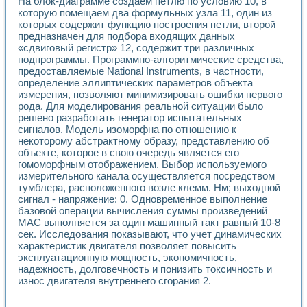
На блок-диаграмме создаем петлю по условию 10, в
которую помещаем два формульных узла 11, один из
которых содержит функцию построения петли, второй
предназначен для подбора входящих данных
«сдвиговый регистр» 12, содержит три различных
подпрограммы. Программно-алгоритмические средства,
предоставляемые National Instruments, в частности,
определение эллиптических параметров объекта
измерения, позволяют минимизировать ошибки первого
рода. Для моделирования реальной ситуации было
решено разработать генератор испытательных
сигналов. Модель изоморфна по отношению к
некоторому абстрактному образу, представлению об
объекте, которое в свою очередь является его
гомоморфным отображением. Выбор используемого
измерительного канала осуществляется посредством
тумблера, расположенного возле клемм. Нм; выходной
сигнал - напряжение: 0. Одновременное выполнение
базовой операции вычисления суммы произведений
MAC выполняется за один машинный такт равный 10-8
сек. Исследования показывают, что учет динамических
характеристик двигателя позволяет повысить
эксплуатационную мощность, экономичность,
надежность, долговечность и понизить токсичность и
износ двигателя внутреннего сгорания 2.