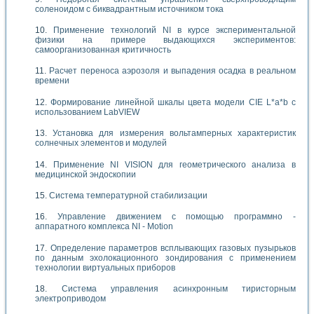
соленоидом с биквадрантным источником тока
Применение технологий NI в курсе экспериментальной
физики на примере выдающихся экспериментов:
самоорганизованная критичность
Расчет переноса аэрозоля и выпадения осадка в реальном
времени
Формирование линейной шкалы цвета модели CIE L*a*b с
использованием LabVIEW
Установка для измерения вольтамперных характеристик
солнечных элементов и модулей
Применение NI VISION для геометрического анализа в
медицинской эндоскопии
Система температурной стабилизации
Управление движением с помощью программно -
аппаратного комплекса NI - Motion
Определение параметров всплывающих газовых пузырьков
по данным эхолокационного зондирования с применением
технологии виртуальных приборов
Система управления асинхронным тиристорным
электроприводом