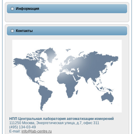
Использование NI LabVIEW для математического моделир
Исследовние возможности создания измерителя ВАХ фото
Информация
Математическое моделирование генератора сигналов - и
Моделирование и экспериментальное исследование линей
Применение осциллографического модуля с высоким разр
Симуляция отклика импульсного радиолокационного сигнал
Контакты
Автоматизация формирования уравнений состояния для и
Блок гальванической развязки для устройства сбора данн
Разработка автоматизированного стенда для измерения о
Применение среды LabVIEW для построения картины возб
Портативная система для определения показателей качес
Использование LabVIEW для управления источником пит
Устройство для снятия вольт-амперных характеристик со
Передовые научные технологии: нано-, фемто-, биотехнологи
Автоматизированная установка по измерению временных 
Автоматизированный лабораторный комплекс на базе Lab
Визуализация моделирования и оптимизации тепловой об
Виртуальный прибор для исследования функциональных в
Исследование возможности создания экономичного виртуа
Исследование кинетики движения макрочастиц в упорядо
Комплекс автоматизированной диагностики крови
НПП Центральная лаборатория автоматизации измерений
Метод прогнозирования свойств дисперсных продуктов п
111250 Москва, Энергетическая улица, д.7, офис 311
Недорогая система управления сверхпроводящим соленои
(495) 134-03-49
E-mail:
info@lab-centre.ru
Применение технологий NI в курсе экспериментальной фи