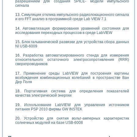
разрешением для создания SPICE- модели импульсного
сигнала
Симуляция отклика импульсного радиолокационного сигнала
и его FFT анализ в программной среде Lab VIEW 7.1
Автоматизация формирования уравнений состояния для
исследования переходных процессов в среде LabVIEW
Блок гальванической развязки для устройства сбора данных
NI USB-6009
Разработка автоматизированного стенда для измерения
относительного остаточного электросопротивления (RRR)
сверхпроводников
Применение среды LabVIEW для построения картины
возбуждения комбинационных колебаний в пространстве Ван
Дер Поля
Портативная система для определения показателей
качества электрической энергии
Использование LabVIEW для управления источником
питания PSP 2010 фирмы GW INSTEK
Устройство для снятия вольт-амперных характеристик
солнечных модулей на базе USB-6008