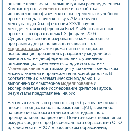
Разработка виртуальных тренажеров путем моделировани
антенн с произвольным амплитудным распределением.
Система блокировок, сигнализации и защиты ускорителя 
Компьютерное
моделирование
и разработка
Система сбора данных и управления процессом цементир
инновационного физического эксперимента в учебном
Управление температурой газовой среды специальной ба
процессе педагогического вуза// Материалы
Разработка программного обеспечения с использованием
международной конференции XXVII научно-
методическая конференция КемГУ «Инновационные
Использование технологий NATIONAL INSTRUMENTS при ра
процессы в образовании»1-2 февраля 2006.
Оборудование для промышленной термотрансферной мар
Существуют специализированные компьютерные
Автоматизация реометрических исследований на базе La
программы для решения задач связанных с
Применение измерителя иммитанса для исследова¬ния эле
моделирование
м электромагнитных процессов,
Исследование электромагнитных переходных процессов при
позволяющие производить разработку модели без
Стенд для исследования электрических переходных харак
вывода систем дифференциальных уравнений,
Автоматизация контроля сварных швов на базе техноло
описывающих поведение исследуемой системы.
Измерительный контроль с применением неиндустриальны
Моделирование
и оптимизация управления качеством
мясных изделий в процессе тепловой обработки. В
Моделирование надежности и эффективности систем упра
соответствии с математической моделью 1, 2
Лабораторные практикумы и учебные стенды
выполнено компьютерное
моделирование
и
Автоматизация лабораторного стенда по измерению проф
экспериментальное исследование фильтра Гаусса,
Автоматизированные лабораторные комплексы для вузов,
результаты представлены на рис.
Виртуальный прибор для исследования нелинейных рези
Использование виртуальных приборов в процесе изучения
Весомый вклад в погрешность преобразования может
Использование программ ELECTRONICS WORKBENCH-MULTI
вносить неидеальность параметров ЦАП, выходное
Лабораторный практикум по дисциплине «Цифровые вычис
напряжение которого отличается от идеального
прямоугольного напряжения. Политические: повышение
Лабораторный практикум по ИНС на основе LabVIEW
имиджа среднего профессионального образования СПО
Лабораторный практикум по основам теории коммутации
и, в частности, РКСИ в российском образовании;
Опыт использования NI LabVIEW для создания лабораторн