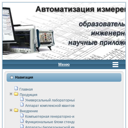
Меню
Навигация
Главная
Продукция
Универсальный лабораторный стенд "Сигнал-USB"
Аппарат комплексной квантовой терапии Интроскан
Внедрение
Компьютерная генераторно-измерительная система
Функциональные блоки стенда "Сигнал-USB"
Аппараты биорезонансной квантовой терапии серии СКАН