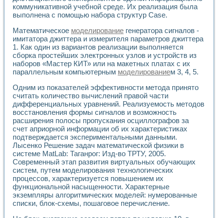
Универсальный стенд для исследования электрических ха
коммуникативной учебной среде. Их реализация была
Лабораторные практикумы по информационно-измерител
выполнена с помощью набора структур Case.
Виртуальный измеритель частотных характеристик на осн
Лабораторный практикум по основам теории Коммутации
Математическое
моделирование
генератора сигналов -
Разработка виртуальной лабораторной работы «Имитаци
имитатора джиттера и измерителя параметров джиттера
Виртуальные практикумы по электротехнике в среде LabV
1. Как один из вариантов реализации выполняется
сборка простейших электронных узлов и устройств из
Из опыта внедрения в рамках национального проекта «Об
наборов «Мастер КИТ» или на макетных платах с их
Исследование эффективности решателей обыкновенных 
параллельным компьютерным
моделирование
м 3, 4, 5.
Опыт разработки LabVIEW лабораторных практикумов н
Проблемы повышения качества образования и подготовки
Одним из показателей эффективности метода принято
Развитие LabVIEW лабораторного практикума по электр
считать количество вычислений правой части
Разработка виртуальной лаборатории по электротехнике 
дифференциальных уравнений. Реализуемость методов
Усовершенствованные алгоритмы частотного анализа для
восстановления формы сигналов и возможность
расширения полосы пропускания осциллографов за
Об опыте работы учебного центра «Технологии NATIONAL
счет априорной информации об их характеристиках
Технологии NI в магистерской программе «Прикладная фи
подтверждается экспериментальными данными.
Система диагностики двигателей постоянного тока
Лысенко Решение задач математической физики в
Автоматизированный стенд формирования электромагнитн
системе MatLab: Таганрог: Изд-во ТРТУ, 2005.
Лабораторный практикум по курсу ИИС на базе оборудов
Современный этап развития виртуальных обучающих
Партнеры
систем, путем моделирования технологических
Академические и отраслевые институты
процессов, характеризуется повышением их
Учебные заведения
функциональной насыщенности. Характерные
Бизнес
экземпляры алгоритмических моделей: нумерованные
списки, блок-схемы, пошаговое перечисление.
Контакты