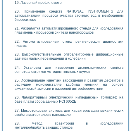
Лазерный профилометр
Применение средств NATIONAL INSTRUMENTS для
автоматизации процесса очистки сточных вод в мембранном
биореакторе
Разработка автоматизированного стенда для исследования
плазменных процессов синтеза нанопорошков
Автоматизированный стенд рентгеновской диагностики
плазмы
Высокочувствительные оптоэлектронные дифракционные
датчики малых перемещений и колебаний
Установка для измерения диэлектрических свойств
сегнетоэлектриков методом тепловых шумов
Исследование кинетики зарождения и развития дефектов в
растущем монокристалле карбида кремния на основе
акустической эмиссии и лазерной интерферометрии
Лабораторный электрический импедансный томограф на
базе платы сбора данных PCI 6052E
Микрозондовая система для характеризации механических
свойств материалов в наношкале
Метод траекторий в исследовании
металлообрабатывающих станков