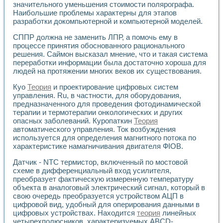
значительного уменьшения стоимости полярографа.
Применение LabVIEW для исследования течения в расши
Наибольшие проблемы характерны для этапов
Создание виртуальной работы «Изучение магнитных свой
разработки докомпьютерной и компьютерной моделей.
Обратный маятник
Устройство для изучения основ интерфейсов обмена по п
СППР должна не заменить ЛПР, а помочь ему в
Лабораторный практикум: изучение адиабатического расш
процессе принятия обоснованного рационального
Стенд для исследования электрических переходных харак
решения. Саймон высказал мнение, что и такая система
переработки информации была достаточно хороша для
Система статистической обработки результатов измерите
людей на протяжении многих веков их существования.
Автоматизация лазерно-плазменных измерений с помощ
Модельно-измерительный комплекс. Назначение. Состав.
Куо
Теория
и проектирование цифровых систем
Использование технологий NATIONAL INSTRUMENTS для с
управления. Ru, в частности, для оборудования,
Учебный практикум "Спектральный и корреляционный ана
предназначенного для проведения фотодинамической
Учебный стенд для исследования принципа действия унив
терапии и термотерапии онкологических и других
Оборудование и программное обеспечение учебных лабор
опасных заболеваний. Куропаткин
Теория
Виртуальный лабораторный практикум для изучения техн
автоматического управления. Ток возбуждения
используется для определения магнитного потока по
Управление роботом ТУР-10 средствами LabVIEW
характеристике намагничивания двигателя ФIОВ.
Аппаратно-программный комплекс для исследования АЧХ 
Автоматизированный дистанционный лабораторный практи
Датчик - NTC термистор, включенный по мостовой
Исследование возможности реставрации одномерных сигн
схеме в дифференциальный вход усилителя,
Использование технологий NATIONAL INSTRUMENTS в оп
преобразует фактическую измеренную температуру
Разработка модификаций алгоритма полигармонической э
объекта в аналоговый электрический сигнал, который в
Учебный стенд для исследования принципа действия унив
свою очередь преобразуется устройством АЦП в
цифровой вид, удобный для оперирования данными в
Виртуальная система поддержки принимаемых решений в
цифровых устройствах. Находится
теория
линейных
Преемственность дисциплин «Моделирование систем» и «
четырехполюсников, характеризуемых ABCD-