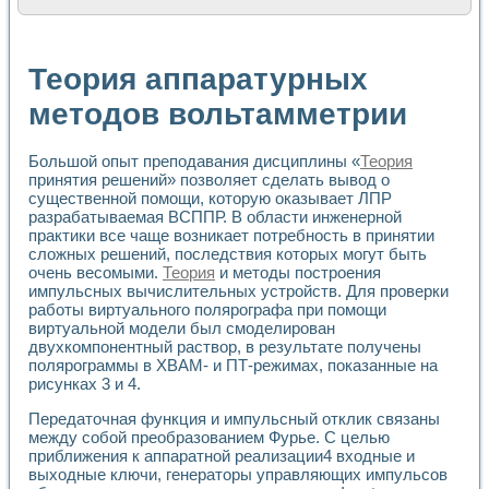
Расчет переноса аэрозоля и выпадения осадка в реально
Формирование линейной шкалы цвета модели CIE L*a*b с
Установка для измерения вольтамперных характеристик с
Теория аппаратурных
Применение NI VISION для геометрического анализа в ме
Система температурной стабилизации
методов вольтамметрии
Управление движением с помощью программно - аппаратног
Определение параметров всплывающих газовых пузырьков
Большой опыт преподавания дисциплины «
Теория
Система управления асинхронным тиристорным электроп
принятия решений» позволяет сделать вывод о
Лазерный профилометр
существенной помощи, которую оказывает ЛПР
Применение средств NATIONAL INSTRUMENTS для автомат
разрабатываемая ВСППР. В области инженерной
Разработка автоматизированного стенда для исследован
практики все чаще возникает потребность в принятии
Автоматизированный стенд рентгеновской диагностики п
сложных решений, последствия которых могут быть
Высокочувствительные оптоэлектронные дифракционные 
очень весомыми.
Теория
и методы построения
Установка для измерения диэлектрических свойств сегне
импульсных вычислительных устройств. Для проверки
Исследование кинетики зарождения и развития дефектов 
работы виртуального полярографа при помощи
Лабораторный электрический импедансный томограф на б
виртуальной модели был смоделирован
двухкомпонентный раствор, в результате получены
Микрозондовая система для характеризации механических
полярограммы в ХВАМ- и ПТ-режимах, показанные на
Метод траекторий в исследовании металлообрабатывающ
рисунках 3 и 4.
Промышленная автоматизация
Автоматизация технологических процессов получения дис
Передаточная функция и импульсный отклик связаны
Использование систем технического зрения для контроля
между собой преобразованием Фурье. С целью
Исследование электромагнитных переходных процессов при
приближения к аппаратной реализации4 входные и
Применение LabVIEW при разработке обучающих информа
выходные ключи, генераторы управляющих импульсов