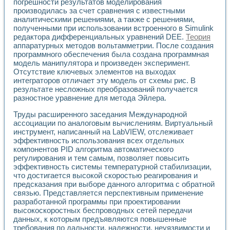
погрешности результатов моделирования
производилась за счет сравнения с известными
аналитическими решениями, а также с решениями,
полученными при использовании встроенного в Simulink
редактора дифференциальных уравнений DEE.
Теория
аппаратурных методов вольтамметрии. После создания
программного обеспечения была создана программная
модель манипулятора и произведен эксперимент.
Отсутствие ключевых элементов на выходах
интеграторов отличает эту модель от схемы рис. В
результате несложных преобразований получается
разностное уравнение для метода Эйлера.
Труды расширенного заседания Международной
ассоциации по аналоговым вычислениям. Виртуальный
инструмент, написанный на LabVIEW, отслеживает
эффективность использования всех отдельных
компонентов PID алгоритма автоматического
регулирования и тем самым, позволяет повысить
эффективность системы температурной стабилизации,
что достигается высокой скоростью реагирования и
предсказания при выборе данного алгоритма с обратной
связью. Представляется перспективным применение
разработанной программы при проектировании
высокоскоростных беспроводных сетей передачи
данных, к которым предъявляются повышенные
требования по дальности, надежности, неуязвимости и