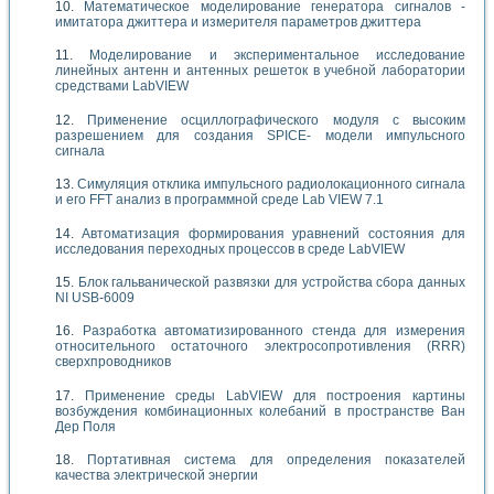
Математическое моделирование генератора сигналов -
имитатора джиттера и измерителя параметров джиттера
Моделирование и экспериментальное исследование
линейных антенн и антенных решеток в учебной лаборатории
средствами LabVIEW
Применение осциллографического модуля с высоким
разрешением для создания SPICE- модели импульсного
сигнала
Симуляция отклика импульсного радиолокационного сигнала
и его FFT анализ в программной среде Lab VIEW 7.1
Автоматизация формирования уравнений состояния для
исследования переходных процессов в среде LabVIEW
Блок гальванической развязки для устройства сбора данных
NI USB-6009
Разработка автоматизированного стенда для измерения
относительного остаточного электросопротивления (RRR)
сверхпроводников
Применение среды LabVIEW для построения картины
возбуждения комбинационных колебаний в пространстве Ван
Дер Поля
Портативная система для определения показателей
качества электрической энергии