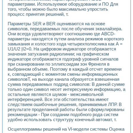
Универсальный стенд для исследования электрических ха
параметрами. Используемое оборудование и ПО Для
Лабораторные практикумы по информационно-измерител
того, чтобы можно было максимально упростить
Виртуальный измеритель частотных характеристик на осн
процесс принятия решений, т.
Лабораторный практикум по основам теории Коммутации
Разработка виртуальной лабораторной работы «Имитаци
Параметры SER и BER оцениваются на основе
Виртуальные практикумы по электротехнике в среде LabV
символов, передаваемых после обучения эквалайзера.
Они всегда удовлетворяют соотношению где ABCD-
Из опыта внедрения в рамках национального проекта «Об
параметры находятся путем анализа режимов короткого
Исследование эффективности решателей обыкновенных 
замыкания и холостого хода четырехполюсника как А =
Опыт разработки LabVIEW лабораторных практикумов н
U1/U2 |I2=0. На цифровом индикаторе отображается
Проблемы повышения качества образования и подготовки
значения затухания радиолинии; на графическом
Развитие LabVIEW лабораторного практикума по электр
индикаторе отображается годограф уровней сигналов
Разработка виртуальной лаборатории по электротехнике 
при сканировании по эллипсоидам зон Френеля в
Усовершенствованные алгоритмы частотного анализа для
выбранном объеме. Поэтому в каждый отсчет времени
Об опыте работы учебного центра «Технологии NATIONAL
к, совпадающий с моментом смены информационных
символовТ, на выходе канала образуется взвешенная
Технологии NI в магистерской программе «Прикладная фи
сумма передаваемых подряд символов: В данной сумме
Система диагностики двигателей постоянного тока
только один символ несет интересуемую информацию, а
Автоматизированный стенд формирования электромагнитн
остальные являются шумом - межсимвольной
Лабораторный практикум по курсу ИИС на базе оборудов
интерференцией. Все эти обстоятельства имеют
Партнеры
следствием ошибочные решения, принимаемые ЛПР. В
Академические и отраслевые институты
результате проделанной работы были сформулированы
Учебные заведения
рекомендации - При создании подобного рода систем
Бизнес
удобно использовать структуру конечный автомат, т.
Контакты
Осциллограммы решений на Vl-модели системы Оценка