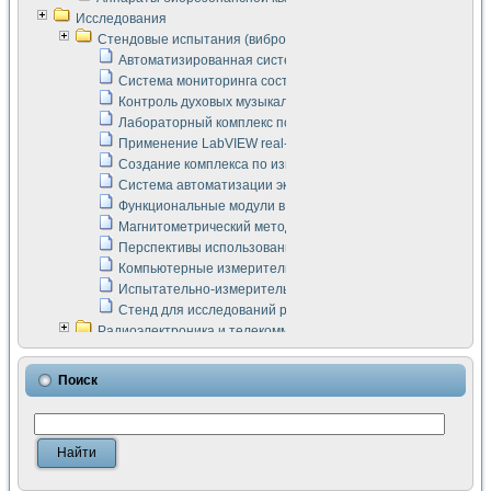
Исследования
Стендовые испытания (виброакустика, тензометрия и т.п.)
Автоматизированная система измерения параметров дизе
Система мониторинга состояния тяговых электродвигателей
Контроль духовых музыкальных инструментов
Лабораторный комплекс по исследованию элементной ба
Применение LabVIEW real-time module для моделирования
Создание комплекса по измерению скорости подвижного с
Система автоматизации экспериментальных исследований 
Функциональные модули в стандарте Nl SCXI для ультраз
Магнитометрический метод в дефектоскопии сварных шво
Перспективы использования машинного зрения в составе
Компьютерные измерительные системы для лабораторных
Испытательно-измерительный комплекс аппаратуры для о
Стенд для исследований рабочих процессов ДВС в динам
Радиоэлектроника и телекоммуникации
LabVIEW в расчетах радиолиний систем передачи данных
Аппаратно-программный комплекс для исследования АЧХ 
Поиск
Виртуальный лабораторный стенд для исследования пар
Измерение шумовых параметров операционных усилител
Измерительный преобразователь на основе цифровой обр
Инструменты для исследования выравнивания электричес
Инструменты для исследования компенсации эхо-сигнало