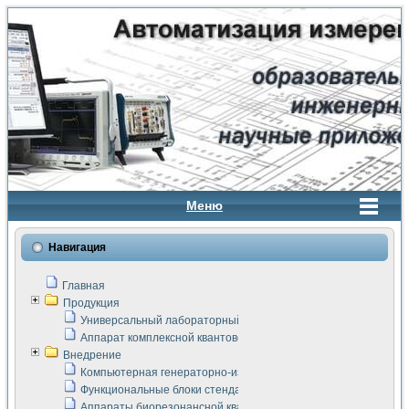
Меню
Навигация
Главная
Продукция
Универсальный лабораторный стенд "Сигнал-USB"
Аппарат комплексной квантовой терапии Интроскан
Внедрение
Компьютерная генераторно-измерительная система
Функциональные блоки стенда "Сигнал-USB"
Аппараты биорезонансной квантовой терапии серии СКАН