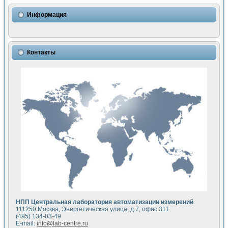
Использование NI LabVIEW для математического моделир
Исследовние возможности создания измерителя ВАХ фото
Информация
Математическое моделирование генератора сигналов - и
Моделирование и экспериментальное исследование линей
Применение осциллографического модуля с высоким разр
Симуляция отклика импульсного радиолокационного сигнал
Контакты
Автоматизация формирования уравнений состояния для и
Блок гальванической развязки для устройства сбора данн
Разработка автоматизированного стенда для измерения о
Применение среды LabVIEW для построения картины возб
Портативная система для определения показателей качес
Использование LabVIEW для управления источником пит
Устройство для снятия вольт-амперных характеристик со
Передовые научные технологии: нано-, фемто-, биотехнологи
Автоматизированная установка по измерению временных 
Автоматизированный лабораторный комплекс на базе Lab
Визуализация моделирования и оптимизации тепловой об
Виртуальный прибор для исследования функциональных в
Исследование возможности создания экономичного виртуа
Исследование кинетики движения макрочастиц в упорядо
Комплекс автоматизированной диагностики крови
НПП Центральная лаборатория автоматизации измерений
Метод прогнозирования свойств дисперсных продуктов п
111250 Москва, Энергетическая улица, д.7, офис 311
Недорогая система управления сверхпроводящим соленои
(495) 134-03-49
E-mail:
info@lab-centre.ru
Применение технологий NI в курсе экспериментальной фи