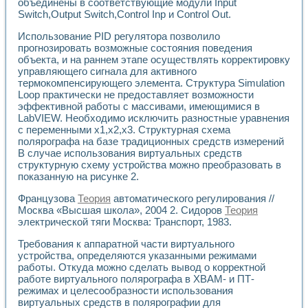
объединены в соответствующие модули Input
Разработка виртуальных тренажеров путем моделировани
Switch,Output Switch,Control Inp и Control Out.
Система блокировок, сигнализации и защиты ускорителя 
Система сбора данных и управления процессом цементир
Использование PID регулятора позволило
Управление температурой газовой среды специальной ба
прогнозировать возможные состояния поведения
Разработка программного обеспечения с использованием
объекта, и на раннем этапе осуществлять корректировку
Использование технологий NATIONAL INSTRUMENTS при ра
управляющего сигнала для активного
Оборудование для промышленной термотрансферной мар
термокомпенсирующего элемента. Структура Simulation
Автоматизация реометрических исследований на базе La
Loop практически не предоставляет возможности
эффективной работы с массивами, имеющимися в
Применение измерителя иммитанса для исследова¬ния эле
LabVIEW. Необходимо исключить разностные уравнения
Исследование электромагнитных переходных процессов при
с переменными х1,х2,х3. Структурная схема
Стенд для исследования электрических переходных харак
полярографа на базе традиционных средств измерений
Автоматизация контроля сварных швов на базе техноло
В случае использования виртуальных средств
Измерительный контроль с применением неиндустриальны
структурную схему устройства можно преобразовать в
Моделирование надежности и эффективности систем упра
показанную на рисунке 2.
Лабораторные практикумы и учебные стенды
Французова
Теория
автоматического регулирования //
Автоматизация лабораторного стенда по измерению проф
Москва «Высшая школа», 2004 2. Сидоров
Теория
Автоматизированные лабораторные комплексы для вузов,
электрической тяги Москва: Транспорт, 1983.
Виртуальный прибор для исследования нелинейных рези
Использование виртуальных приборов в процесе изучения
Требования к аппаратной части виртуального
Использование программ ELECTRONICS WORKBENCH-MULTI
устройства, определяются указанными режимами
Лабораторный практикум по дисциплине «Цифровые вычис
работы. Откуда можно сделать вывод о корректной
Лабораторный практикум по ИНС на основе LabVIEW
работе виртуального полярографа в ХВАМ- и ПТ-
Лабораторный практикум по основам теории коммутации
режимах и целесообразности использования
виртуальных средств в полярографии для
Опыт использования NI LabVIEW для создания лабораторн