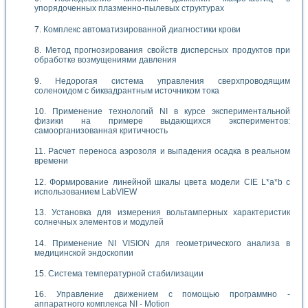
упорядоченных плазменно-пылевых структурах
Комплекс автоматизированной диагностики крови
Метод прогнозирования свойств дисперсных продуктов при
обработке возмущениями давления
Недорогая система управления сверхпроводящим
соленоидом с биквадрантным источником тока
Применение технологий NI в курсе экспериментальной
физики на примере выдающихся экспериментов:
самоорганизованная критичность
Расчет переноса аэрозоля и выпадения осадка в реальном
времени
Формирование линейной шкалы цвета модели CIE L*a*b с
использованием LabVIEW
Установка для измерения вольтамперных характеристик
солнечных элементов и модулей
Применение NI VISION для геометрического анализа в
медицинской эндоскопии
Система температурной стабилизации
Управление движением с помощью программно -
аппаратного комплекса NI - Motion