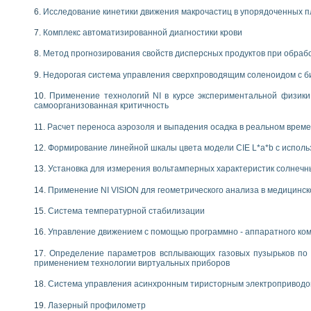
Исследование кинетики движения макрочастиц в упорядоченных 
Комплекс автоматизированной диагностики крови
Метод прогнозирования свойств дисперсных продуктов при обра
Недорогая система управления сверхпроводящим соленоидом с б
Применение технологий NI в курсе экспериментальной физик
самоорганизованная критичность
Расчет переноса аэрозоля и выпадения осадка в реальном врем
Формирование линейной шкалы цвета модели CIE L*a*b с испол
Установка для измерения вольтамперных характеристик солнечн
Применение NI VISION для геометрического анализа в медицинск
Система температурной стабилизации
Управление движением с помощью программно - аппаратного комп
Определение параметров всплывающих газовых пузырьков по 
применением технологии виртуальных приборов
Система управления асинхронным тиристорным электропривод
Лазерный профилометр