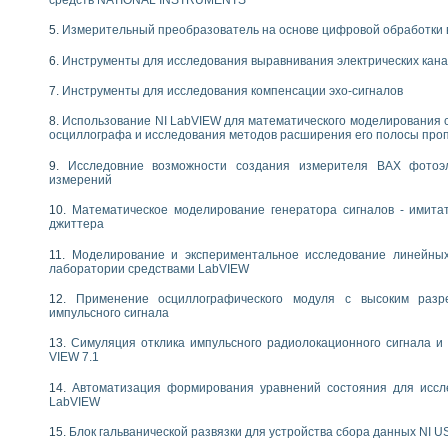
следования течения в расширяющемся канале
Измерительный преобразователь на основе цифровой обработки 
ты «Изучение магнитных свойств ферромагнетиков. Петля гистерезиса» с и
Инструменты для исследования выравнивания электрических кан
нов интерфейсов обмена по протоколам RS232 и GPIB / имитатор оконечного
учение адиабатического расширения газов
Инструменты для исследования компенсации эхо-сигналов
ктрических переходных характеристик асинхронных двигателей при пуске
Использование NI LabVIEW для математического моделирования 
аботки результатов измерительного экспримента
осциллографа и исследования методов расширения его полосы про
азменных измерений с помощью LabVIEW
мплекс. Назначение. Состав. Возможности
Исследовние возможности создания измерителя ВАХ фотоэ
измерений
NATIONAL INSTRUMENTS для создания систем автоматизированного лаборат
альный и корреляционный анализ"
Математическое моделирование генератора сигналов - имита
ания принципа действия универсального цифрового вольтметра
джиттера
е обеспечение учебных лабораторных стендов
Моделирование и экспериментальное исследование линейны
практикум для изучения технологии выращивания полупроводниковых и опти
лаборатории средствами LabVIEW
 средствами LabVIEW
плекс для исследования АЧХ и ФЧХ активных фильтров
Применение осциллографического модуля с высоким раз
импульсного сигнала
ционный лабораторный практикум по курсу «радиотехнические цепи и сигна
реставрации одномерных сигналов на основе алгоритма полигармонической 
Симуляция отклика импульсного радиолокационного сигнала и 
NATIONAL INSTRUMENTS в операционной системе LINUX
VIEW 7.1
горитма полигармонической экстраполяции в среде LabVIEW
Автоматизация формирования уравнений состояния для иссл
ания принципа действия универсального цифрового вольтметра
LabVIEW
ржки принимаемых решений в среде LabVIEW
 «Моделирование систем» и «Автоматизация проектирования систем и средс
Блок гальванической развязки для устройства сбора данных NI U