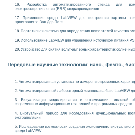
следования электрических характеристик газоразрядных и люминесцентных 
Разработка автоматизированного стенда для изме
по информационно-измерительным системам (ИИС)
электросопротивления (RRR) сверхпроводников
тотных характеристик на основе использования звуковой карты ПК
 основам теории Коммутации
Применение среды LabVIEW для построения картины воз
пространстве Ван Дер Поля
бораторной работы «Имитационное моделирование погрешностей канала из
электротехнике в среде LabVIEW
Портативная система для определения показателей качества эл
х национального проекта «Образование» технологий NATIONAL INSTRUMENTS 
Использование LabVIEW для управления источником питания P
ти решателей обыкновенных дифференциальных уравнений инструментальн
абораторных практикумов на кафедре информационных систем МИРЭА
Устройство для снятия вольт-амперных характеристик солнечны
ва образования и подготовки преподавателей для работы в ИКТ насыщенно
рного практикума по электронике кафедры информационных систем МИРЭА
оратории по электротехнике в среде MULTISIM
Передовые научные технологии: нано-, фемто-, би
итмы частотного анализа для LabWindows/CVI и LabVIEW
центра «Технологии NATIONAL INSTRUMENTS» в ростовском колледже связи 
ой программе «Прикладная физика и физическая информатика» инновационно
Автоматизированная установка по измерению временных характе
елей постоянного тока
Автоматизированный лабораторный комплекс на базе LabVIEW дл
формирования электромагнитного поля для испытаний изделий авионики
 курсу ИИС на базе оборудования NI CompactDAQ
Визуализация моделирования и оптимизации тепловой о
современных информационных технологий и программных средств
ституты
Виртуальный прибор для исследования функциональных возм
экстраполяции
Исследование возможности создания экономичного виртуального
среде LabVIEW