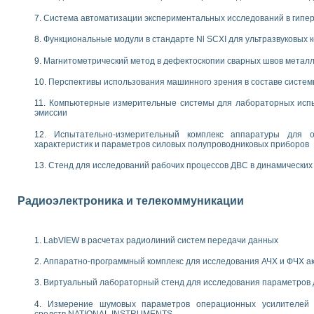
енажеров путем моделирования технологических процессов пищевых произво
изации и защиты ускорителя ЛУЭ-200
Система автоматизации экспериментальных исследований в гипер
равления процессом цементирования нефтегазовых скважин
Функциональные модули в стандарте Nl SCXI для ультразвуковых
азовой среды специальной барокамеры
еспечения с использованием среды графического программирования LabVIE
Магнитометрический метод в дефектоскопии сварных швов метал
NATIONAL INSTRUMENTS при разработке автоматизированного комплекса для
Перспективы использования машинного зрения в составе систе
енной термотрансферной маркировки изделий
ких исследований на базе LabVIEW
Компьютерные измерительные системы для лабораторных испы
танса для исследова¬ния электрофизических свойств аморфного гидрогениз
эмиссии
ных переходных процессов при коротких замыканиях в узлах электрических н
Испытательно-измерительный комплекс аппаратуры для о
ктрических переходных характеристик асинхронных двигателей при пуске
характеристик и параметров силовых полупроводниковых приборов
арных швов на базе технологий фирмы NATIONAL INSTRUMENTS
применением неиндустриальных камер в производственных условиях
Стенд для исследований рабочих процессов ДВС в динамических
и эффективности систем управления в интегрированных средах
ебные стенды
Радиоэлектроника и телекоммуникации
го стенда по измерению профиля зеркальной антенны и построению диагра
торные комплексы для вузов, осуществляющих подготовку специалистов по
следования нелинейных резистивных цепей
LabVIEW в расчетах радиолиний систем передачи данных
приборов в процесе изучения специальных дисциплин в технических коллед
LECTRONICS WORKBENCH-MULTISIM для электротехнической подготовки инже
Аппаратно-программный комплекс для исследования АЧХ и ФЧХ а
 дисциплине «Цифровые вычислительные устройства и микропроцессоры приб
 ИНС на основе LabVIEW
Виртуальный лабораторный стенд для исследования параметров
 основам теории коммутации
Измерение шумовых параметров операционных усилителей 
IEW для создания лабораторного практикума по измерениям магнитных вели
средств NATIONAL INSTRUMENTS