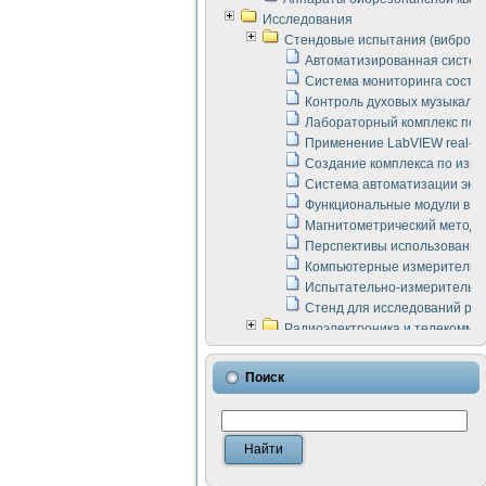
Исследования
Стендовые испытания (виброакус
Автоматизированная систем
Система мониторинга состоян
Контроль духовых музыкаль
Лабораторный комплекс по 
Применение LabVIEW real-ti
Создание комплекса по изме
Система автоматизации эксп
Функциональные модули в ст
Магнитометрический метод 
Перспективы использования
Компьютерные измерительны
Испытательно-измерительны
Стенд для исследований раб
Радиоэлектроника и телекомму
LabVIEW в расчетах радиол
Аппаратно-программный ком
Поиск
Виртуальный лабораторный 
Измерение шумовых параме
Измерительный преобразова
Инструменты для исследова
Инструменты для исследова