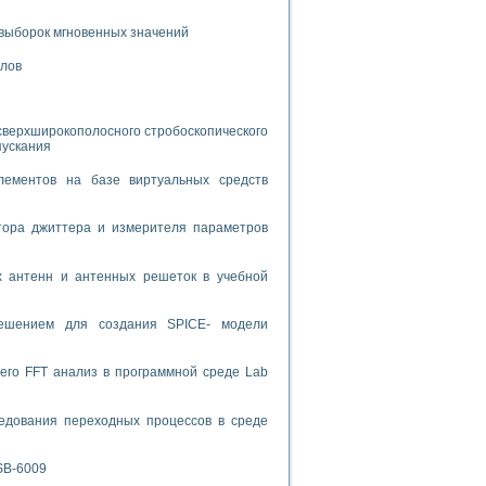
выборок мгновенных значений
спользованием графической среды программирования LabVIEW
алов
 устройства по интерфейсу RS232
сверхширокополосного стробоскопического
пускания
лементов на базе виртуальных средств
орного практикума
тора джиттера и измерителя параметров
х антенн и антенных решеток в учебной
ческих монокристаллов
решением для создания SPICE- модели
лы»
экстраполяции
его FFT анализ в программной среде Lab
едования переходных процессов в среде
тв управления»
SB-6009