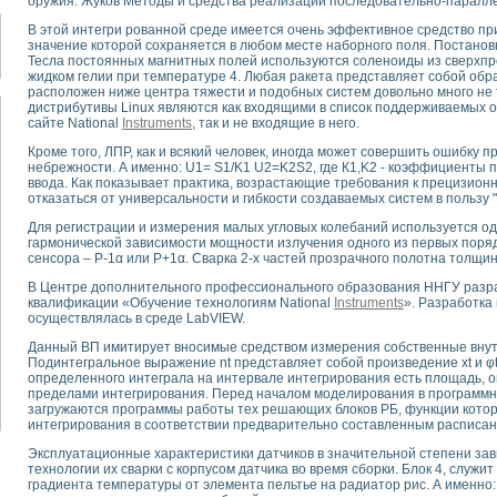
оружия. Жуков Методы и средства реализации последовательно-паралл
для математического моделирования сверхширокополосного стробоскопическ
оздания измерителя ВАХ фотоэлементов на базе виртуальных средств изме
В этой интегри рованной среде имеется очень эффективное средство при
значение которой сохраняется в любом месте наборного поля. Постанов
ие генератора сигналов - имитатора джиттера и измерителя параметров д
Тесла постоянных магнитных полей используются соленоиды из сверхпр
нтальное исследование линейных антенн и антенных решеток в учебной ла
жидком гелии при температуре 4. Любая ракета представляет собой обра
расположен ниже центра тяжести и подобных систем довольно много не 
ского модуля с высоким разрешением для создания SPICE- модели импульсн
дистрибутивы Linux являются как входящими в список поддерживаемых 
ого радиолокационного сигнала и его FFT анализ в программной среде Lab V
сайте National
Instruments
, так и не входящие в него.
я уравнений состояния для исследования переходных процессов в среде L
Кроме того, ЛПР, как и всякий человек, иногда может совершить ошибку 
ки для устройства сбора данных NI USB-6009
небрежности. А именно: U1= S1/K1 U2=K2S2, где К1,K2 - коэффициенты 
ного стенда для измерения относительного остаточного электросопротивле
ввода. Как показывает практика, возрастающие требования к прецизион
для построения картины возбуждения комбинационных колебаний в простра
отказаться от универсальности и гибкости создаваемых систем в пользу "
ределения показателей качества электрической энергии
Для регистрации и измерения малых угловых колебаний используется од
 управления источником питания PSP 2010 фирмы GW INSTEK
гармонической зависимости мощности излучения одного из первых поряд
сенсора – Р-1α или Р+1α. Сварка 2-х частей прозрачного полотна толщи
т-амперных характеристик солнечных модулей на базе USB-6008
 нано-, фемто-, биотехнологии и мехатроника
В Центре дополнительного профессионального образования ННГУ раз
квалификации «Обучение технологиям National
Instruments
». Разработка
вка по измерению временных характеристик реверсивных сред
осуществлялась в среде LabVIEW.
торный комплекс на базе LabVIEW для исследования наноструктур
я и оптимизации тепловой обработки биопродуктов с применением совреме
Данный ВП имитирует вносимые средством измерения собственные внут
Подинтегральное выражение nt представляет собой произведение xt и 
следования функциональных возможностей алгоритма полигармонической эк
определенного интеграла на интервале интегрирования есть площадь, о
оздания экономичного виртуального полярографа на основе платы USB 6008
пределами интегрирования. Перед началом моделирования в программн
жения макрочастиц в упорядоченных плазменно-пылевых структурах
загружаются программы работы тех решающих блоков РБ, функции кото
интегрирования в соответствии предварительно составленным расписан
й диагностики крови
йств дисперсных продуктов при обработке возмущениями давления
Эксплуатационные характеристики датчиков в значительной степени зав
технологии их сварки с корпусом датчика во время сборки. Блок 4, служ
ния сверхпроводящим соленоидом с биквадрантным источником тока
градиента температуры от элемента пельтье на радиатор рис. А именно: н
 курсе экспериментальной физики на примере выдающихся экспериментов: с