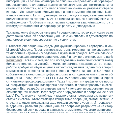
информации на экране монитора по отношению к реальной лабораторно
представленного алгоритма являются избыточными для некоторых типо
слипшихся областей, то есть мало влияют на конечный результат обраб
тика, тензометрия и т.п.)
изделия. Используемое оборудование и программное обеспечение Natio
а измерения параметров дизельных двигателей типа В-46
ученой степени К. Если подинтегральная функция nt представлена выбор
полученных через интервалы ∆ti, то с использованием значений nti и инт
ия тяговых электродвигателей электровоза на базе устройств National Instr
конференция «Проблемы и перспективы создания аварийных регистратор
ных инструментов
как студент выполняет лабораторную работу индивидуально.
исследованию элементной базы машин
Так, выявление факторов «внешней среды», при которых возникают раз
me module для моделирования электромагнитных процессов с целью отладки
достаточно сложной проблемой. Данные с усилителей и датчиков угла п
рению скорости подвижного состава для тренажера машиниста состава
аналоговом виде непосредственно с усилителя.
ериментальных исследований в гиперзвуковых аэродинамических трубах
В качестве операционной среды для функционирования серверной и кл
андарте Nl SCXI для ультразвуковых контрольно-измерительных систем
Microsoft Windows. Проектом предусмотрены мероприятия по внедрен
в дефектоскопии сварных швов металлоконструкций
технологий в научные исследования и учебный процесс, в том числе ос
комплексов для автоматизации измерений и научного эксперимента на б
 машинного зрения в составе системы управления движением экраноплана
Instruments
. В связи с тем, что при исследовании магнитных свойств ма
е системы для лабораторных испытаний материалов методом акустической
большого количества устройств микровеберметр, два амперметра, рези
й комплекс аппаратуры для определения тепловых и электрических характе
работы требует от обучающегося четкого следования заданному алгоритм
комплектов, состоящих из системы сбора и обработки данных USB-6009 
очих процессов ДВС в динамических режимах
собственных аналоговых и цифровых схем и их подключения к платам с
никации
станция Nl ELVIS; Плата Nl SPEEDY-33 DSP board; Лаборатория «Цифров
иний систем передачи данных
сигнального процессора компании Texas
Instruments
и графическое прог
Многофункциональная платформа разработки и проектирования систем с
плекс для исследования АЧХ и ФЧХ активных фильтров
решения Был разработан универсальный стенд для исследования электр
стенд для исследования параметров двухполюсников резонансным методом
люминесцентных ламп. Используемое оборудование и программное обес
LabVIEW. Поэтому в нижней части главного окна программы размещены и
тров операционных усилителей с применением аппаратно-программных ср
статуса системы, отображающая конкретные операции, выполняемые не
тель на основе цифровой обработки выборок мгновенных значений
сначала следует подавать на вход модели верхнего уровня. И происходи
ния выравнивания электрических каналов
внедрения и развития решения Данная программа разработана на стад
беспроводной сети передачи данных системы экологического мониторинг
ния компенсации эхо-сигналов