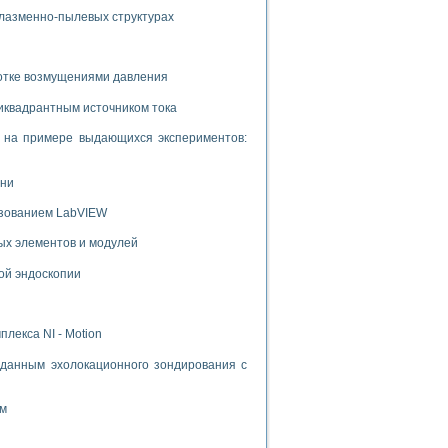
плазменно-пылевых структурах
ботке возмущениями давления
иквадрантным источником тока
и на примере выдающихся экспериментов:
ени
ьзованием LabVIEW
ых элементов и модулей
ой эндоскопии
лекса NI - Motion
данным эхолокационного зондирования с
ом