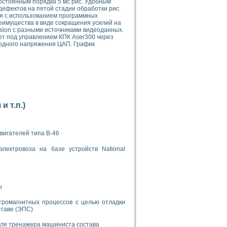
постоянным порядка 5 мс рис. Удобным
дефектов на пятой стадии обработки рис.
ия с использованием программных
имущества в виде сокращения усилий на
ision с разными источниками видеоданных.
т под управлением КПК Aser300 через
одного напряжения ЦАП. График
применением технологии виртуальных приборов
ранном биореакторе
в
 т.п.)
вигателей типа В-46
 основе акустической эмиссии и лазерной интерферометрии
лектровоза на базе устройств National
н
боров
тромагнитных процессов с целью отладки
ставе (ЭПС)
агрузок
химических предприятий
для тренажера машиниста состава