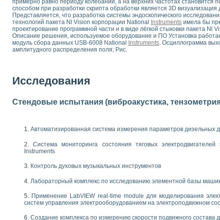
примерно равно периоду колебаний, а на верхних частотах становится 
 выпадения осадка в реальном времени
способом при разработки скрипта обработки является 3D визуализация 
Представляется, что разработка системы эндоскопического исследован
лы цвета модели CIE L*a*b с использованием LabVIEW
технологий пакета Nl Vision корпорации National
Instruments
имела бы пре
льтамперных характеристик солнечных элементов и модулей
проектирование программной части и в виде лёгкой стыковки пакета Nl V
еометрического анализа в медицинской эндоскопии
Описание решения, используемое оборудование и ПО Установка работае
модуль сбора данных USB-6008 National
Instruments
. Осциллограмма вых
билизации
амплитудного распределения поля; Рис.
ощью программно - аппаратного комплекса NI - Motion
плывающих газовых пузырьков по данным эхолокационного зондирования с 
онным тиристорным электроприводом
Исследования
AL INSTRUMENTS для автоматизации процесса очистки сточных вод в мемб
нного стенда для исследования плазменных процессов синтеза нанопорошко
Стендовые испытания (виброакустика, тензометрия и
рентгеновской диагностики плазмы
электронные дифракционные датчики малых перемещений и колебаний
электрических свойств сегнетоэлектриков методом тепловых шумов
Автоматизированная система измерения параметров дизельных д
ждения и развития дефектов в растущем монокристалле карбида кремния на
Система мониторинга состояния тяговых электродвигателей э
й импедансный томограф на базе платы сбора данных PCI 6052E
Instruments
характеризации механических свойств материалов в наношкале
овании металлообрабатывающих станков
Контроль духовых музыкальных инструментов
Лабораторный комплекс по исследованию элементной базы маши
ких процессов получения дисперсных продуктов на основе виртуальных при
ческого зрения для контроля образцов
Применение LabVIEW real-time module для моделирования элек
систем управления электрооборудованием на электроподвижном со
ных переходных процессов при коротких замыканиях в узлах электрических н
зработке обучающих информационных систем и тренажеров для персонала 
Создание комплекса по измерению скорости подвижного состава 