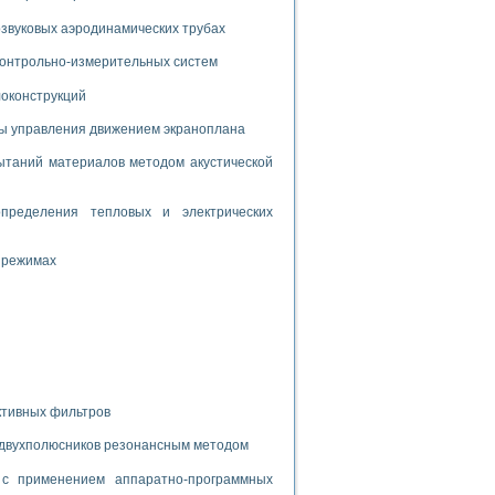
дств с использованием языка программирования LabVIEW
звуковых аэродинамических трубах
 контрольно-измерительных систем
W для моделирования типовых химико-технологических процессов
локонструкций
 исследования средств измерения температуры
мы управления движением экраноплана
таний материалов методом акустической
ированного карбида кремния (A-SIC:H)
агрузок
пределения тепловых и электрических
 режимах
ммы направленности
 пищевой инженерии
жах
неров-неэлектриков
ктивных фильтров
орных комплексов» на основе Multisim
 двухполюсников резонансным методом
с применением аппаратно-программных
чин