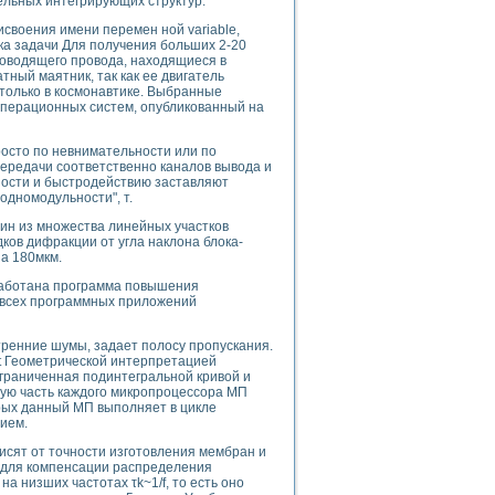
ельных интегрирующих структур.
ого осциллографа и исследования методов расширения его полосы пропуска
рений
своения имени перемен ной variable,
ка задачи Для получения больших 2-20
життера
оводящего провода, находящиеся в
боратории средствами LabVIEW
тный маятник, так как ее двигатель
только в космонавтике. Выбранные
ого сигнала
операционных систем, опубликованный на
IEW 7.1
abVIEW
просто по невнимательности или по
передачи соответственно каналов вывода и
ния (RRR) сверхпроводников
ности и быстродействию заставляют
нстве Ван Дер Поля
одномодульности", т.
ин из множества линейных участков
ков дифракции от угла наклона блока-
на 180мкм.
работана программа повышения
 всех программных приложений
нных информационных технологий и программных средств
ренние шумы, задает полосу пропускания.
φt Геометрической интерпретацией
страполяции
граниченная подинтегральной кривой и
 в среде LabVIEW
ую часть каждого микропроцессора МП
рых данный МП выполняет в цикле
ием.
исят от точности изготовления мембран и
ит для компенсации распределения
а низших частотах τk~1/f, то есть оно
амоорганизованная критичность