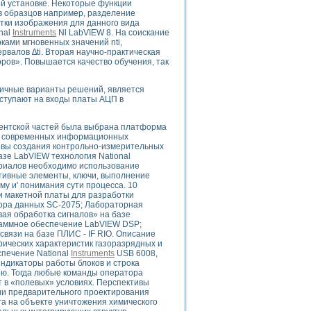
й установке. Некоторые функции
в образцов например, разделение
отки изображения для данного вида
nal
Instruments
Nl LabVIEW 8. На соискание
ками мгновенных значений nti,
ервалов ∆ti. Вторая научно-практическая
uments
ов». Повышается качество обучения, так
личные варианты решений, является
 систем управления электрооборудованием на электроподвижном составе (Э
оступают на входы платы АЦП в
иентской частей была выбрана платформа
ию современных информационных
новы создания контрольно-измерительных
азе LabVIEW технология National
териалов необходимо использование
 эмиссии
стивные элементы, ключи, выполнение
ристик и параметров силовых полупроводниковых приборов
у и' понимания сути процесса. 10
и макетной платы для разработки
бора данных SC-2075; Лабораторная
ая обработка сигналов» на базе
раммное обеспечение LabVIEW DSP;
вязи на базе ПЛИС - IF RIO. Описание
ических характеристик газоразрядных и
печение National
Instruments
USB 6008,
ндикаторы работы блоков и строка
едств NATIONAL INSTRUMENTS
ю. Тогда любые команды оператора
т в «полевых» условиях. Перспективы
ии предварительного проектирования
а на объекте уничтожения химического