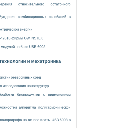
ламп
рения относительного остаточного
буждения комбинационных колебаний в
мерения температуры» в среде LabVIEW
ектрической энергии
в Нижегородском госуниверситете им. Н.И. Лобачевского
SP 2010 фирмы GW INSTEK
ых систем моделирования
х модулей на базе USB-6008
й среде
отехнологии и мехатроника
и информатики
го образовательного проекта РУДН
ристик реверсивных сред
я исследования наноструктур
бработки биопродуктов с применением
ожностей алгоритма полигармонической
 полярографа на основе платы USB 6008 в