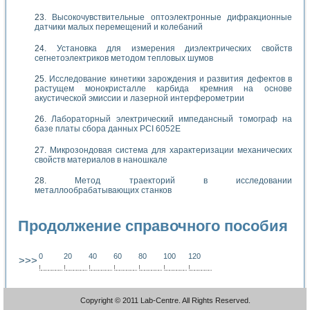
Высокочувствительные оптоэлектронные дифракционные
датчики малых перемещений и колебаний
Установка для измерения диэлектрических свойств
сегнетоэлектриков методом тепловых шумов
Исследование кинетики зарождения и развития дефектов в
растущем монокристалле карбида кремния на основе
акустической эмиссии и лазерной интерферометрии
Лабораторный электрический импедансный томограф на
базе платы сбора данных PCI 6052E
Микрозондовая система для характеризации механических
свойств материалов в наношкале
Метод траекторий в исследовании
металлообрабатывающих станков
Продолжение справочного пособия
0
20
40
60
80
100
120
>>>
!
.
.
.
.
.
.
.
.
.
.
.
.
.
.
.
.
.
.
.
!
.
.
.
.
.
.
.
.
.
.
.
.
.
.
.
.
.
.
.
!
.
.
.
.
.
.
.
.
.
.
.
.
.
.
.
.
.
.
.
!
.
.
.
.
.
.
.
.
.
.
.
.
.
.
.
.
.
.
.
!
.
.
.
.
.
.
.
.
.
.
.
.
.
.
.
.
.
.
.
!
.
.
.
.
.
.
.
.
.
.
.
.
.
.
.
.
.
.
.
!
.
.
.
.
.
.
.
.
.
.
.
.
.
.
.
.
.
.
.
Copyright © 2011 Lab-Centre. All Rights Reserved.