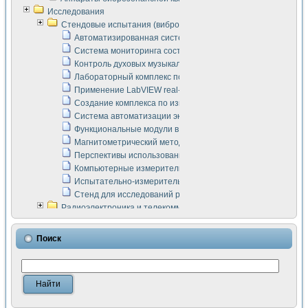
Исследования
Стендовые испытания (виброакустика, тензометрия и т.п.)
Автоматизированная система измерения параметров дизе
Система мониторинга состояния тяговых электродвигателей
Контроль духовых музыкальных инструментов
Лабораторный комплекс по исследованию элементной ба
Применение LabVIEW real-time module для моделирования
Создание комплекса по измерению скорости подвижного с
Система автоматизации экспериментальных исследований 
Функциональные модули в стандарте Nl SCXI для ультраз
Магнитометрический метод в дефектоскопии сварных шво
Перспективы использования машинного зрения в составе
Компьютерные измерительные системы для лабораторных
Испытательно-измерительный комплекс аппаратуры для о
Стенд для исследований рабочих процессов ДВС в динам
Радиоэлектроника и телекоммуникации
LabVIEW в расчетах радиолиний систем передачи данных
Аппаратно-программный комплекс для исследования АЧХ 
Поиск
Виртуальный лабораторный стенд для исследования пар
Измерение шумовых параметров операционных усилител
Измерительный преобразователь на основе цифровой обр
Инструменты для исследования выравнивания электричес
Инструменты для исследования компенсации эхо-сигнало