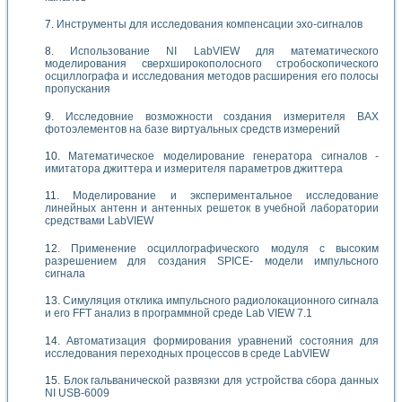
Инструменты для исследования компенсации эхо-сигналов
Использование NI LabVIEW для математического
моделирования сверхширокополосного стробоскопического
осциллографа и исследования методов расширения его полосы
пропускания
Исследовние возможности создания измерителя ВАХ
фотоэлементов на базе виртуальных средств измерений
Математическое моделирование генератора сигналов -
имитатора джиттера и измерителя параметров джиттера
Моделирование и экспериментальное исследование
линейных антенн и антенных решеток в учебной лаборатории
средствами LabVIEW
Применение осциллографического модуля с высоким
разрешением для создания SPICE- модели импульсного
сигнала
Симуляция отклика импульсного радиолокационного сигнала
и его FFT анализ в программной среде Lab VIEW 7.1
Автоматизация формирования уравнений состояния для
исследования переходных процессов в среде LabVIEW
Блок гальванической развязки для устройства сбора данных
NI USB-6009