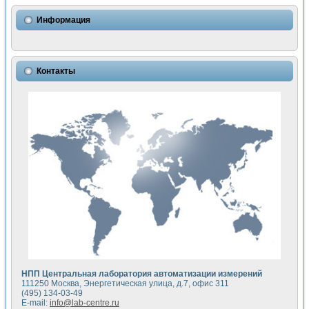
Использование NI LabVIEW для математического моделир
Исследовние возможности создания измерителя ВАХ фото
Информация
Математическое моделирование генератора сигналов - и
Моделирование и экспериментальное исследование линей
Применение осциллографического модуля с высоким разр
Симуляция отклика импульсного радиолокационного сигнал
Контакты
Автоматизация формирования уравнений состояния для и
Блок гальванической развязки для устройства сбора данн
Разработка автоматизированного стенда для измерения о
Применение среды LabVIEW для построения картины возб
Портативная система для определения показателей качес
Использование LabVIEW для управления источником пит
Устройство для снятия вольт-амперных характеристик со
Передовые научные технологии: нано-, фемто-, биотехнологи
Автоматизированная установка по измерению временных 
Автоматизированный лабораторный комплекс на базе Lab
Визуализация моделирования и оптимизации тепловой об
Виртуальный прибор для исследования функциональных в
Исследование возможности создания экономичного виртуа
Исследование кинетики движения макрочастиц в упорядо
Комплекс автоматизированной диагностики крови
НПП Центральная лаборатория автоматизации измерений
Метод прогнозирования свойств дисперсных продуктов п
111250 Москва, Энергетическая улица, д.7, офис 311
Недорогая система управления сверхпроводящим соленои
(495) 134-03-49
E-mail:
info@lab-centre.ru
Применение технологий NI в курсе экспериментальной фи