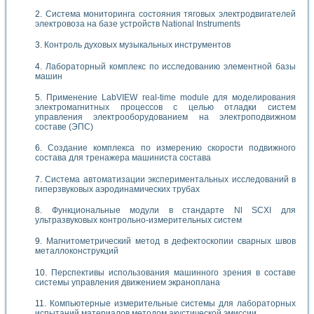
Система мониторинга состояния тяговых электродвигателей
электровоза на базе устройств National Instruments
Контроль духовых музыкальных инструментов
Лабораторный комплекс по исследованию элементной базы
машин
Применение LabVIEW real-time module для моделирования
электромагнитных процессов с целью отладки систем
управления электрооборудованием на электроподвижном
составе (ЭПС)
Создание комплекса по измерению скорости подвижного
состава для тренажера машиниста состава
Система автоматизации экспериментальных исследований в
гиперзвуковых аэродинамических трубах
Функциональные модули в стандарте Nl SCXI для
ультразвуковых контрольно-измерительных систем
Магнитометрический метод в дефектоскопии сварных швов
металлоконструкций
Перспективы использования машинного зрения в составе
системы управления движением экраноплана
Компьютерные измерительные системы для лабораторных
испытаний материалов методом акустической эмиссии