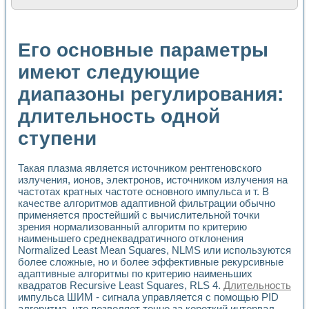
Расчет переноса аэрозоля и выпадения осадка в реально
Формирование линейной шкалы цвета модели CIE L*a*b с
Установка для измерения вольтамперных характеристик с
Его основные параметры
Применение NI VISION для геометрического анализа в ме
Система температурной стабилизации
имеют следующие
Управление движением с помощью программно - аппаратног
диапазоны регулирования:
Определение параметров всплывающих газовых пузырьков
Система управления асинхронным тиристорным электроп
длительность одной
Лазерный профилометр
Применение средств NATIONAL INSTRUMENTS для автомат
ступени
Разработка автоматизированного стенда для исследован
Автоматизированный стенд рентгеновской диагностики п
Высокочувствительные оптоэлектронные дифракционные 
Такая плазма является источником рентгеновского
излучения, ионов, электронов, источником излучения на
Установка для измерения диэлектрических свойств сегне
частотах кратных частоте основного импульса и т. В
Исследование кинетики зарождения и развития дефектов 
качестве алгоритмов адаптивной фильтрации обычно
Лабораторный электрический импедансный томограф на б
применяется простейший с вычислительной точки
Микрозондовая система для характеризации механических
зрения нормализованный алгоритм по критерию
Метод траекторий в исследовании металлообрабатывающ
наименьшего среднеквадратичного отклонения
Промышленная автоматизация
Normalized Least Mean Squares, NLMS или используются
Автоматизация технологических процессов получения дис
более сложные, но и более эффективные рекурсивные
Использование систем технического зрения для контроля
адаптивные алгоритмы по критерию наименьших
квадратов Recursive Least Squares, RLS 4.
Длительность
Исследование электромагнитных переходных процессов при
импульса ШИМ - сигнала управляется с помощью PID
Применение LabVIEW при разработке обучающих информа
алгоритма, что позволяет точно за короткий интервал