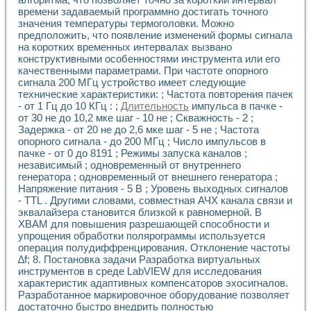
Разработка виртуальных тренажеров путем моделировани
времени задаваемый программно достигать точного
Система блокировок, сигнализации и защиты ускорителя 
значения температуры термоголовки. Можно
Система сбора данных и управления процессом цементир
предположить, что появление изменений формы сигнала
Управление температурой газовой среды специальной ба
на коротких временных интервалах вызвано
Разработка программного обеспечения с использованием
конструктивными особенностями инструмента или его
Использование технологий NATIONAL INSTRUMENTS при ра
качественными параметрами. При частоте опорного
Оборудование для промышленной термотрансферной мар
сигнала 200 МГц устройство имеет следующие
технические характеристики: ; Частота повторения пачек
Автоматизация реометрических исследований на базе La
- от 1 Гц до 10 КГц : ;
Длительность
импульса в пачке -
Применение измерителя иммитанса для исследова¬ния эле
от 30 не до 10,2 мке шаг - 10 не ; Скважность - 2 ;
Исследование электромагнитных переходных процессов при
Задержка - от 20 не до 2,6 мке шаг - 5 не ; Частота
Стенд для исследования электрических переходных харак
опорного сигнала - до 200 МГц ; Число импульсов в
Автоматизация контроля сварных швов на базе техноло
пачке - от 0 до 8191 ; Режимы запуска каналов ;
Измерительный контроль с применением неиндустриальны
независимый ; одновременный от внутреннего
Моделирование надежности и эффективности систем упра
генератора ; одновременный от внешнего генератора ;
Лабораторные практикумы и учебные стенды
Напряжение питания - 5 В ; Уровень выходных сигналов
- TTL . Другими словами, совместная АЧХ канала связи и
Автоматизация лабораторного стенда по измерению проф
эквалайзера становится близкой к равномерной. В
Автоматизированные лабораторные комплексы для вузов,
ХВАМ для повышения разрешающей способности и
Виртуальный прибор для исследования нелинейных рези
упрощения обработки полярограммы используется
Использование виртуальных приборов в процесе изучения
операция полудиффренцирования. Отклонение частоты
Использование программ ELECTRONICS WORKBENCH-MULTI
∆f; 8. Постановка задачи Разработка виртуальных
Лабораторный практикум по дисциплине «Цифровые вычис
инструментов в среде LabVIEW для исследования
Лабораторный практикум по ИНС на основе LabVIEW
характеристик адаптивных компенсаторов эхосигналов.
Лабораторный практикум по основам теории коммутации
Разработанное маркировочное оборудование позволяет
Опыт использования NI LabVIEW для создания лабораторн
достаточно быстро внедрить полностью