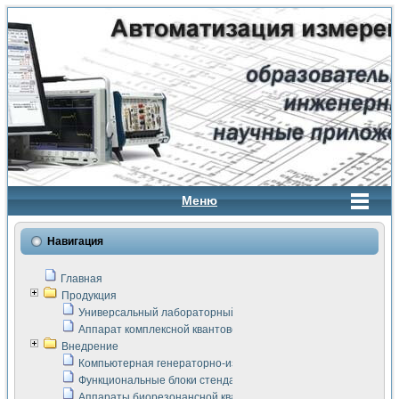
Меню
Навигация
Главная
Продукция
Универсальный лабораторный стенд "Сигнал-USB"
Аппарат комплексной квантовой терапии Интроскан
Внедрение
Компьютерная генераторно-измерительная система
Функциональные блоки стенда "Сигнал-USB"
Аппараты биорезонансной квантовой терапии серии СКАН