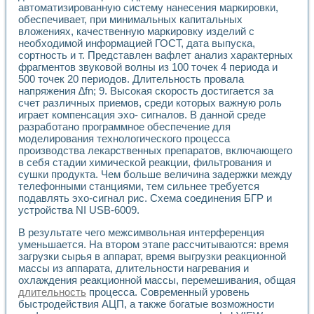
автоматизированную систему нанесения маркировки,
Применение LabVIEW для исследования течения в расши
обеспечивает, при минимальных капитальных
Создание виртуальной работы «Изучение магнитных свой
вложениях, качественную маркировку изделий с
Обратный маятник
необходимой информацией ГОСТ, дата выпуска,
Устройство для изучения основ интерфейсов обмена по п
сортность и т. Представлен вафлет анализ характерных
Лабораторный практикум: изучение адиабатического расш
фрагментов звуковой волны из 100 точек 4 периода и
Стенд для исследования электрических переходных харак
500 точек 20 периодов. Длительность провала
Система статистической обработки результатов измерите
напряжения ∆fn; 9. Высокая скорость достигается за
Автоматизация лазерно-плазменных измерений с помощ
счет различных приемов, среди которых важную роль
играет компенсация эхо- сигналов. В данной среде
Модельно-измерительный комплекс. Назначение. Состав.
разработано программное обеспечение для
Использование технологий NATIONAL INSTRUMENTS для с
моделирования технологического процесса
Учебный практикум "Спектральный и корреляционный ана
производства лекарственных препаратов, включающего
Учебный стенд для исследования принципа действия унив
в себя стадии химической реакции, фильтрования и
Оборудование и программное обеспечение учебных лабор
сушки продукта. Чем больше величина задержки между
Виртуальный лабораторный практикум для изучения техн
телефонными станциями, тем сильнее требуется
Управление роботом ТУР-10 средствами LabVIEW
подавлять эхо-сигнал рис. Схема соединения БГР и
Аппаратно-программный комплекс для исследования АЧХ 
устройства NI USB-6009.
Автоматизированный дистанционный лабораторный практи
В результате чего межсимвольная интерференция
Исследование возможности реставрации одномерных сигн
уменьшается. На втором этапе рассчитываются: время
Использование технологий NATIONAL INSTRUMENTS в оп
загрузки сырья в аппарат, время выгрузки реакционной
Разработка модификаций алгоритма полигармонической э
массы из аппарата, длительности нагревания и
Учебный стенд для исследования принципа действия унив
охлаждения реакционной массы, перемешивания, общая
Виртуальная система поддержки принимаемых решений в
длительность
процесса. Современный уровень
Преемственность дисциплин «Моделирование систем» и «
быстродействия АЦП, а также богатые возможности