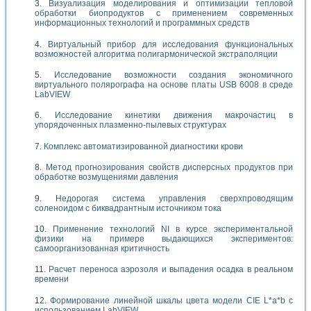
Визуализация моделирования и оптимизации тепловой
обработки биопродуктов с применением современных
информационных технологий и программных средств
Виртуальный прибор для исследования функциональных
возможностей алгоритма полигармонической экстраполяции
Исследование возможности создания экономичного
виртуального полярографа на основе платы USB 6008 в среде
LabVIEW
Исследование кинетики движения макрочастиц в
упорядоченных плазменно-пылевых структурах
Комплекс автоматизированной диагностики крови
Метод прогнозирования свойств дисперсных продуктов при
обработке возмущениями давления
Недорогая система управления сверхпроводящим
соленоидом с биквадрантным источником тока
Применение технологий NI в курсе экспериментальной
физики на примере выдающихся экспериментов:
самоорганизованная критичность
Расчет переноса аэрозоля и выпадения осадка в реальном
времени
Формирование линейной шкалы цвета модели CIE L*a*b с
использованием LabVIEW