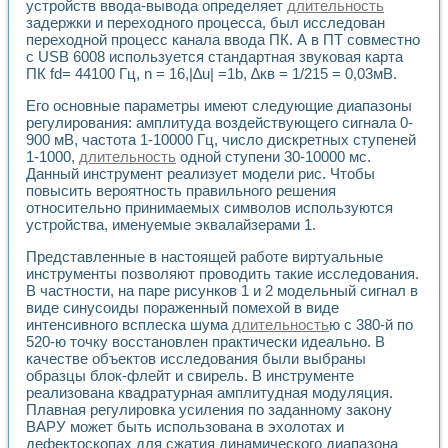
устройств ввода-вывода определяет
длительность
задержки и переходного процесса, был исследован
переходной процесс канала ввода ПК. А в ПТ совместно
с USB 6008 используется стандартная звуковая карта
ПК fd= 44100 Гц, n = 16,|∆u| =1b, ∆кв = 1/215 = 0,03мВ.
Его основные параметры имеют следующие диапазоны
регулирования: амплитуда воздействующего сигнала 0-
900 мВ, частота 1-10000 Гц, число дискретных ступеней
1-1000,
длительность
одной ступени 30-10000 мс.
Данный инструмент реализует модели рис. Чтобы
повысить вероятность правильного решения
относительно принимаемых символов используются
устройства, именуемые эквалайзерами 1.
Представленные в настоящей работе виртуальные
инструменты позволяют проводить такие исследования.
В частности, на паре рисунков 1 и 2 модельный сигнал в
виде синусоиды пораженный помехой в виде
интенсивного всплеска шума
длительность
ю с 380-й по
520-ю точку восстановлен практически идеально. В
качестве объектов исследования были выбраны
образцы блок-флейт и свирель. В инструменте
реализована квадратурная амплитудная модуляция.
Плавная регулировка усиления по заданному закону
ВАРУ может быть использована в эхолотах и
дефектоскопах для сжатия динамического диапазона