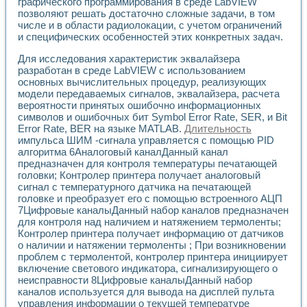
Универсальный стенд для исследования электрических ха
графического программирования в среде LabVIEW
позволяют решать достаточно сложные задачи, в том
Лабораторные практикумы по информационно-измерител
числе и в области радиолокации, с учетом ограничений
Виртуальный измеритель частотных характеристик на осн
и специфических особенностей этих конкретных задач.
Лабораторный практикум по основам теории Коммутации
Разработка виртуальной лабораторной работы «Имитаци
Для исследования характеристик эквалайзера
Виртуальные практикумы по электротехнике в среде LabV
разработан в среде LabVIEW с использованием
Из опыта внедрения в рамках национального проекта «Об
основных вычислительных процедур, реализующих
Исследование эффективности решателей обыкновенных 
модели передаваемых сигналов, эквалайзера, расчета
Опыт разработки LabVIEW лабораторных практикумов н
вероятности принятых ошибочно информационных
символов и ошибочных бит Symbol Error Rate, SER, и Bit
Проблемы повышения качества образования и подготовки
Error Rate, BER на языке MATLAB.
Длительность
Развитие LabVIEW лабораторного практикума по электр
импульса ШИМ -сигнала управляется с помощью PID
Разработка виртуальной лаборатории по электротехнике 
алгоритма 6Аналоговый каналДанный канал
Усовершенствованные алгоритмы частотного анализа для
предназначен для контроля температуры печатающей
Об опыте работы учебного центра «Технологии NATIONAL
головки; Контролер принтера получает аналоговый
Технологии NI в магистерской программе «Прикладная фи
сигнал с температурного датчика на печатающей
Система диагностики двигателей постоянного тока
головке и преобразует его с помощью встроенного АЦП
Автоматизированный стенд формирования электромагнитн
7Цифровые каналыДанный набор каналов предназначен
для контроля над наличием и натяжением термоленты;
Лабораторный практикум по курсу ИИС на базе оборудов
Контролер принтера получает информацию от датчиков
Партнеры
о наличии и натяжении термоленты ; При возникновении
Академические и отраслевые институты
проблем с термолентой, контролер принтера инициирует
Учебные заведения
включение светового индикатора, сигнализирующего о
Бизнес
неисправности 8Цифровые каналыДанный набор
Контакты
каналов используется для вывода на дисплей пульта
управления информации о текущей температуре