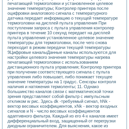
печатающей термоголовки и установленное целевое
значение температуры; Контролер принтера после
оцифровки аналогового сигнала с температурного
датчика передает информацию о текущей температуре
термоголовки на дисплей пульта управления При
поступлении запроса с пульта управления контролер
принтера в течение 10 секунд передает на дисплей
пульта управления установленное целевое значение
температуры для термоголовки, после чего снова
переходит в режим передачи текущей температуры
9Цифровые каналыДанные каналы используются для
настройки целевого значения температуры нагрева
печатающей термоголовки с использованием
дистанционного пульта управления; Контролер принтера
при получении соответствующего сигнала с пульта
управления либо повышает, либо понижает текущее
значение температуры на 1 градус. Сенсоры контроля
наличия и натяжения термоленты; 11. Однако
большинство каналов связи с математической точки
зрения представляют собой фильтр с импульсным
откликом w рис. Здесь dk -требуемый сигнал, hNk -
вектор весовых коэффициентов, xNk - вектор входных
сигналов и N - число весовых коэффициентов
адаптивного фильтра. Каждый из его 4-х каналов имеет
дифференциальный вход, защищенный от перегрузки
диодным ограничителем. Для выяснения, какое из