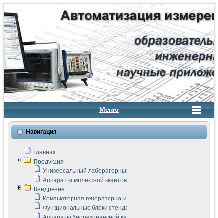
Меню
Навигация
Главная
Продукция
Универсальный лабораторный стенд "Сигнал-USB"
Аппарат комплексной квантовой терапии Интроскан
Внедрение
Компьютерная генераторно-измерительная система
Функциональные блоки стенда "Сигнал-USB"
Аппараты биорезонансной квантовой терапии серии СКАН