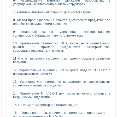
Исследование кинетики движения макрочастиц в
упорядоченных плазменно-пылевых структурах
Комплекс автоматизированной диагностики крови
Метод прогнозирования свойств дисперсных продуктов при
обработке возмущениями давления
Недорогая система управления сверхпроводящим
соленоидом с биквадрантным источником тока
Применение технологий NI в курсе экспериментальной
физики на примере выдающихся экспериментов:
самоорганизованная критичность
Расчет переноса аэрозоля и выпадения осадка в реальном
времени
Формирование линейной шкалы цвета модели CIE L*a*b с
использованием LabVIEW
Установка для измерения вольтамперных характеристик
солнечных элементов и модулей
Применение NI VISION для геометрического анализа в
медицинской эндоскопии
Система температурной стабилизации
Управление движением с помощью программно -
аппаратного комплекса NI - Motion