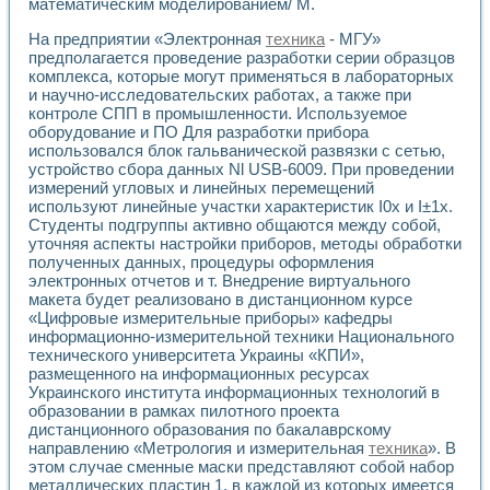
математическим моделированием/ М.
Разработка виртуальных тренажеров путем моделировани
Система блокировок, сигнализации и защиты ускорителя 
На предприятии «Электронная
техника
- МГУ»
Система сбора данных и управления процессом цементир
предполагается проведение разработки серии образцов
Управление температурой газовой среды специальной ба
комплекса, которые могут применяться в лабораторных
Разработка программного обеспечения с использованием
и научно-исследовательских работах, а также при
Использование технологий NATIONAL INSTRUMENTS при ра
контроле СПП в промышленности. Используемое
Оборудование для промышленной термотрансферной мар
оборудование и ПО Для разработки прибора
Автоматизация реометрических исследований на базе La
использовался блок гальванической развязки с сетью,
устройство сбора данных Nl USB-6009. При проведении
Применение измерителя иммитанса для исследова¬ния эле
измерений угловых и линейных перемещений
Исследование электромагнитных переходных процессов при
используют линейные участки характеристик I0х и I±1х.
Стенд для исследования электрических переходных харак
Студенты подгруппы активно общаются между собой,
Автоматизация контроля сварных швов на базе техноло
уточняя аспекты настройки приборов, методы обработки
Измерительный контроль с применением неиндустриальны
полученных данных, процедуры оформления
Моделирование надежности и эффективности систем упра
электронных отчетов и т. Внедрение виртуального
Лабораторные практикумы и учебные стенды
макета будет реализовано в дистанционном курсе
Автоматизация лабораторного стенда по измерению проф
«Цифровые измерительные приборы» кафедры
информационно-измерительной техники Национального
Автоматизированные лабораторные комплексы для вузов,
технического университета Украины «КПИ»,
Виртуальный прибор для исследования нелинейных рези
размещенного на информационных ресурсах
Использование виртуальных приборов в процесе изучения
Украинского института информационных технологий в
Использование программ ELECTRONICS WORKBENCH-MULTI
образовании в рамках пилотного проекта
Лабораторный практикум по дисциплине «Цифровые вычис
дистанционного образования по бакалаврскому
Лабораторный практикум по ИНС на основе LabVIEW
направлению «Метрология и измерительная
техника
». В
Лабораторный практикум по основам теории коммутации
этом случае сменные маски представляют собой набор
Опыт использования NI LabVIEW для создания лабораторн
металлических пластин 1, в каждой из которых имеется