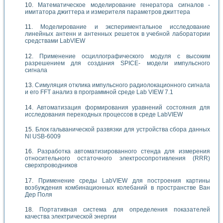
Математическое моделирование генератора сигналов -
имитатора джиттера и измерителя параметров джиттера
Моделирование и экспериментальное исследование
линейных антенн и антенных решеток в учебной лаборатории
средствами LabVIEW
Применение осциллографического модуля с высоким
разрешением для создания SPICE- модели импульсного
сигнала
Симуляция отклика импульсного радиолокационного сигнала
и его FFT анализ в программной среде Lab VIEW 7.1
Автоматизация формирования уравнений состояния для
исследования переходных процессов в среде LabVIEW
Блок гальванической развязки для устройства сбора данных
NI USB-6009
Разработка автоматизированного стенда для измерения
относительного остаточного электросопротивления (RRR)
сверхпроводников
Применение среды LabVIEW для построения картины
возбуждения комбинационных колебаний в пространстве Ван
Дер Поля
Портативная система для определения показателей
качества электрической энергии