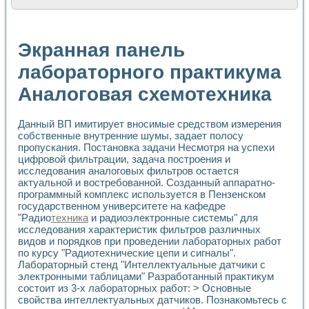
Расчет переноса аэрозоля и выпадения осадка в реально
Формирование линейной шкалы цвета модели CIE L*a*b с
Установка для измерения вольтамперных характеристик с
Экранная панель
Применение NI VISION для геометрического анализа в ме
Система температурной стабилизации
лабораторного практикума
Управление движением с помощью программно - аппаратног
Аналоговая схемотехника
Определение параметров всплывающих газовых пузырьков
Система управления асинхронным тиристорным электроп
Лазерный профилометр
Данный ВП имитирует вносимые средством измерения
Применение средств NATIONAL INSTRUMENTS для автомат
собственные внутренние шумы, задает полосу
Разработка автоматизированного стенда для исследован
пропускания. Постановка задачи Несмотря на успехи
Автоматизированный стенд рентгеновской диагностики п
цифровой фильтрации, задача построения и
Высокочувствительные оптоэлектронные дифракционные 
исследования аналоговых фильтров остается
Установка для измерения диэлектрических свойств сегне
актуальной и востребованной. Созданный аппаратно-
Исследование кинетики зарождения и развития дефектов 
программный комплекс используется в Пензенском
государственном университете на кафедре
Лабораторный электрический импедансный томограф на б
"Радио
техника
и радиоэлектронные системы" для
Микрозондовая система для характеризации механических
исследования характеристик фильтров различных
Метод траекторий в исследовании металлообрабатывающ
видов и порядков при проведении лабораторных работ
Промышленная автоматизация
по курсу "Радиотехнические цепи и сигналы".
Автоматизация технологических процессов получения дис
Лабораторный стенд "Интеллектуальные датчики с
Использование систем технического зрения для контроля
электронными таблицами" Разработанный практикум
Исследование электромагнитных переходных процессов при
состоит из 3-х лабораторных работ: > Основные
Применение LabVIEW при разработке обучающих информа
свойства интеллектуальных датчиков. Познакомьтесь с