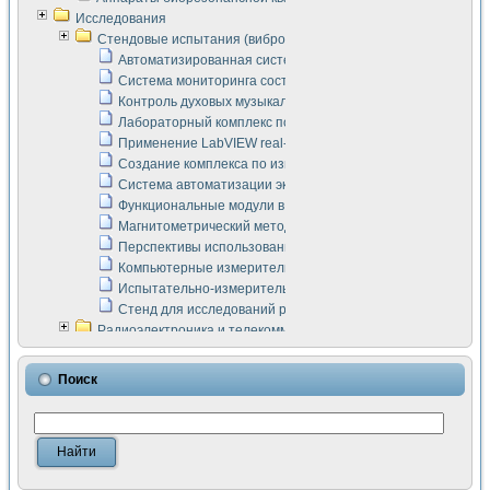
Исследования
Стендовые испытания (виброакустика, тензометрия и т.п.)
Автоматизированная система измерения параметров дизе
Система мониторинга состояния тяговых электродвигателей
Контроль духовых музыкальных инструментов
Лабораторный комплекс по исследованию элементной ба
Применение LabVIEW real-time module для моделирования
Создание комплекса по измерению скорости подвижного с
Система автоматизации экспериментальных исследований 
Функциональные модули в стандарте Nl SCXI для ультраз
Магнитометрический метод в дефектоскопии сварных шво
Перспективы использования машинного зрения в составе
Компьютерные измерительные системы для лабораторных
Испытательно-измерительный комплекс аппаратуры для о
Стенд для исследований рабочих процессов ДВС в динам
Радиоэлектроника и телекоммуникации
LabVIEW в расчетах радиолиний систем передачи данных
Аппаратно-программный комплекс для исследования АЧХ 
Поиск
Виртуальный лабораторный стенд для исследования пар
Измерение шумовых параметров операционных усилител
Измерительный преобразователь на основе цифровой обр
Инструменты для исследования выравнивания электричес
Инструменты для исследования компенсации эхо-сигнало