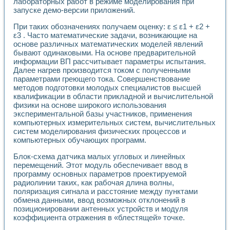
Универсальный стенд для исследования электрических ха
лабораторных работ в режиме моделирования при
запуске демо-версии приложений.
Лабораторные практикумы по информационно-измерител
Виртуальный измеритель частотных характеристик на осн
При таких обозначениях получаем оценку: ε ≤ ε1 + ε2 +
Лабораторный практикум по основам теории Коммутации
ε3 . Часто математические задачи, возникающие на
Разработка виртуальной лабораторной работы «Имитаци
основе различных математических моделей явлений
Виртуальные практикумы по электротехнике в среде LabV
бывают одинаковыми. На основе предварительной
Из опыта внедрения в рамках национального проекта «Об
информации ВП рассчитывает параметры испытания.
Исследование эффективности решателей обыкновенных 
Далее нагрев производится током с полученными
Опыт разработки LabVIEW лабораторных практикумов н
параметрами греющего тока. Совершенствование
методов подготовки молодых специалистов высшей
Проблемы повышения качества образования и подготовки
квалификации в области прикладной и вычислительной
Развитие LabVIEW лабораторного практикума по электр
физики на основе широкого использования
Разработка виртуальной лаборатории по электротехнике 
экспериментальной базы участников, применения
Усовершенствованные алгоритмы частотного анализа для
компьютерных измерительных систем, вычислительных
Об опыте работы учебного центра «Технологии NATIONAL
систем моделирования физических процессов и
Технологии NI в магистерской программе «Прикладная фи
компьютерных обучающих программ.
Система диагностики двигателей постоянного тока
Блок-схема датчика малых угловых и линейных
Автоматизированный стенд формирования электромагнитн
перемещений. Этот модуль обеспечивает ввод в
Лабораторный практикум по курсу ИИС на базе оборудов
программу основных параметров проектируемой
Партнеры
радиолинии таких, как рабочая длина волны,
Академические и отраслевые институты
поляризация сигнала и расстояние между пунктами
Учебные заведения
обмена данными, ввод возможных отклонений в
Бизнес
позиционировании антенных устройств и модуля
Контакты
коэффициента отражения в «блестящей» точке.