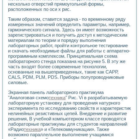
Применение LabVIEW для исследования течения в расши
несколько отверстий прямоугольной формы,
расположенных по оси х рис.
Создание виртуальной работы «Изучение магнитных свой
Обратный маятник
Таким образом, ставится задача - по временному ряду
Устройство для изучения основ интерфейсов обмена по п
измеренных значений определить параметры, например,
Лабораторный практикум: изучение адиабатического расш
гармонического сигнала. Здесь он имеет возможность
Стенд для исследования электрических переходных харак
зарегистрироваться и получить доступ к методическим
Система статистической обработки результатов измерите
материалам по теории и порядку выполнения
Автоматизация лазерно-плазменных измерений с помощ
лабораторных работ, пройти контрольное тестирование
и скачать необходимые файлы для работы с аппаратно-
Модельно-измерительный комплекс. Назначение. Состав.
программным комплексом. Принципиальная схема
Использование технологий NATIONAL INSTRUMENTS для с
лабораторного стенда показана на рисунке 5. В эту же
Учебный практикум "Спектральный и корреляционный ана
часть входят более современные технологии,
Учебный стенд для исследования принципа действия унив
основанные на вышеприведенных, такие как САРР,
Оборудование и программное обеспечение учебных лабор
CALS, PDM, PLM, PDS. Приборы полупроводниковые
Виртуальный лабораторный практикум для изучения техн
силовые.
Управление роботом ТУР-10 средствами LabVIEW
Аппаратно-программный комплекс для исследования АЧХ 
Экранная панель лабораторного практикума
"Аналоговая схемо
техника
" Рис. Vi в разрабатываемую
Автоматизированный дистанционный лабораторный практи
лабораторную установку для проведения натурного
Исследование возможности реставрации одномерных сигн
эксперимента по исследованию свойств и характеристик
Использование технологий NATIONAL INSTRUMENTS в оп
нелинейных резистивных цепей. Внедрение и развитие
Разработка модификаций алгоритма полигармонической э
решения, В учебной компьютерном классе проводятся
Учебный стенд для исследования принципа действия унив
лабораторные практикумы для студентов направлений
Виртуальная система поддержки принимаемых решений в
«Радио
техника
» и «Телекоммуникации». Также
Преемственность дисциплин «Моделирование систем» и «
возможно параллельное выполнение учащимися