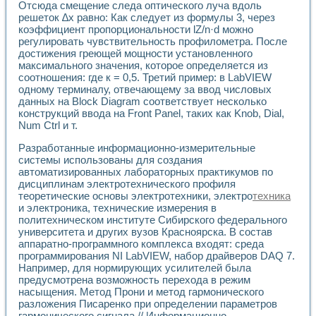
Отсюда смещение следа оптического луча вдоль
решеток ∆х равно: Как следует из формулы 3, через
коэффициент пропорциональности lZ/n·d можно
регулировать чувствительность профилометра. После
достижения греющей мощности установленного
максимального значения, которое определяется из
соотношения: где к = 0,5. Третий пример: в LabVIEW
одному терминалу, отвечающему за ввод числовых
данных на Block Diagram соответствует несколько
конструкций ввода на Front Panel, таких как Knob, Dial,
Num Ctrl и т.
Разработанные информационно-измерительные
системы использованы для создания
автоматизированных лабораторных практикумов по
дисциплинам электротехнического профиля
теоретические основы электротехники, электро
техника
и электроника, технические измерения в
политехническом институте Сибирского федерального
университета и других вузов Красноярска. В состав
аппаратно-программного комплекса входят: среда
программирования NI LabVIEW, набор драйверов DAQ 7.
Например, для нормирующих усилителей была
предусмотрена возможность перехода в режим
насыщения. Метод Прони и метод гармонического
разложения Писаренко при определении параметров
гармонического сигнала // Информационно-