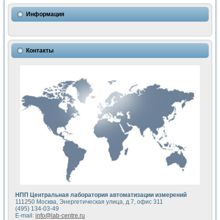
Использование NI LabVIEW для математического моделир
Исследовние возможности создания измерителя ВАХ фото
Информация
Математическое моделирование генератора сигналов - и
Моделирование и экспериментальное исследование линей
Применение осциллографического модуля с высоким разр
Симуляция отклика импульсного радиолокационного сигнал
Контакты
Автоматизация формирования уравнений состояния для и
Блок гальванической развязки для устройства сбора данн
Разработка автоматизированного стенда для измерения о
Применение среды LabVIEW для построения картины возб
Портативная система для определения показателей качес
Использование LabVIEW для управления источником пит
Устройство для снятия вольт-амперных характеристик со
Передовые научные технологии: нано-, фемто-, биотехнологи
Автоматизированная установка по измерению временных 
Автоматизированный лабораторный комплекс на базе Lab
Визуализация моделирования и оптимизации тепловой об
Виртуальный прибор для исследования функциональных в
Исследование возможности создания экономичного виртуа
Исследование кинетики движения макрочастиц в упорядо
Комплекс автоматизированной диагностики крови
НПП Центральная лаборатория автоматизации измерений
Метод прогнозирования свойств дисперсных продуктов п
111250 Москва, Энергетическая улица, д.7, офис 311
Недорогая система управления сверхпроводящим соленои
(495) 134-03-49
E-mail:
info@lab-centre.ru
Применение технологий NI в курсе экспериментальной фи