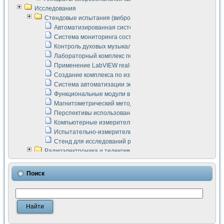
Исследования
Стендовые испытания (виброакустика, тензометрия и т.п.)
Автоматизированная система измерения параметров дизе
Система мониторинга состояния тяговых электродвигателей
Контроль духовых музыкальных инструментов
Лабораторный комплекс по исследованию элементной ба
Применение LabVIEW real-time module для моделирования
Создание комплекса по измерению скорости подвижного с
Система автоматизации экспериментальных исследований 
Функциональные модули в стандарте Nl SCXI для ультраз
Магнитометрический метод в дефектоскопии сварных шво
Перспективы использования машинного зрения в составе
Компьютерные измерительные системы для лабораторных
Испытательно-измерительный комплекс аппаратуры для о
Стенд для исследований рабочих процессов ДВС в динам
Радиоэлектроника и телекоммуникации
LabVIEW в расчетах радиолиний систем передачи данных
Аппаратно-программный комплекс для исследования АЧХ 
Поиск
Виртуальный лабораторный стенд для исследования пар
Измерение шумовых параметров операционных усилител
Измерительный преобразователь на основе цифровой обр
Инструменты для исследования выравнивания электричес
Инструменты для исследования компенсации эхо-сигнало