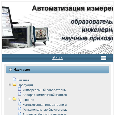
Меню
Навигация
Главная
Продукция
Универсальный лабораторный стенд "Сигнал-USB"
Аппарат комплексной квантовой терапии Интроскан
Внедрение
Компьютерная генераторно-измерительная система
Функциональные блоки стенда "Сигнал-USB"
Аппараты биорезонансной квантовой терапии серии СКАН