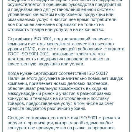
Разработка виртуальных тренажеров путем моделировани
осуществляется п орешению руководства предприятия
Система блокировок, сигнализации и защиты ускорителя 
и предназначено для установления единой системы
Система сбора данных и управления процессом цементир
управления качеством выпускаемой продукции или
Управление температурой газовой среды специальной ба
оказываемых услуг. В настоящее время потребители
Разработка программного обеспечения с использованием
все большее внимание обращают не только на
Использование технологий NATIONAL INSTRUMENTS при ра
стоимость товара или услуги, а на их качество.
Оборудование для промышленной термотрансферной мар
Сертификат ISO 9001, подтверждающий наличие в
Автоматизация реометрических исследований на базе La
компании системы менеджмента качества высокого
Применение измерителя иммитанса для исследова¬ния эле
уровня (СМК), соответствующей требованиям стандарта
Исследование электромагнитных переходных процессов при
ГОСТ ISO 9001-2011, показывает клиентам, что
Стенд для исследования электрических переходных харак
деятельность предприятия направлена только на
Автоматизация контроля сварных швов на базе техноло
качественную продукцию или услуги.
Измерительный контроль с применением неиндустриальны
Когда нужен сертификат соответствия ISO 9001?
Моделирование надежности и эффективности систем упра
Наличие этого документа значительно повышает имидж
Лабораторные практикумы и учебные стенды
компании, привлекает новых деловых партнеров,
Автоматизация лабораторного стенда по измерению проф
обеспечивает реальную возможность выхода на
Автоматизированные лабораторные комплексы для вузов,
международный рынок и участия в разнообразных
Виртуальный прибор для исследования нелинейных рези
конкурсах и тендерах на изготовление и поставку
Использование виртуальных приборов в процесе изучения
товаров, предоставление услуг, в том числе за счет
Использование программ ELECTRONICS WORKBENCH-MULTI
средств бюджетов различного уровня.
Лабораторный практикум по дисциплине «Цифровые вычис
Сегодня сертификат соответствия ISO 9001 стремятся
Лабораторный практикум по ИНС на основе LabVIEW
получить организации, которым необходимо любое
Лабораторный практикум по основам теории коммутации
конкурентное преимущество на рынке, непрерывное
Опыт использования NI LabVIEW для создания лабораторн