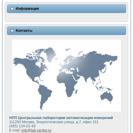
Использование NI LabVIEW для математического моделир
Исследовние возможности создания измерителя ВАХ фото
Информация
Математическое моделирование генератора сигналов - и
Моделирование и экспериментальное исследование линей
Применение осциллографического модуля с высоким разр
Симуляция отклика импульсного радиолокационного сигнал
Контакты
Автоматизация формирования уравнений состояния для и
Блок гальванической развязки для устройства сбора данн
Разработка автоматизированного стенда для измерения о
Применение среды LabVIEW для построения картины возб
Портативная система для определения показателей качес
Использование LabVIEW для управления источником пит
Устройство для снятия вольт-амперных характеристик со
Передовые научные технологии: нано-, фемто-, биотехнологи
Автоматизированная установка по измерению временных 
Автоматизированный лабораторный комплекс на базе Lab
Визуализация моделирования и оптимизации тепловой об
Виртуальный прибор для исследования функциональных в
Исследование возможности создания экономичного виртуа
Исследование кинетики движения макрочастиц в упорядо
Комплекс автоматизированной диагностики крови
НПП Центральная лаборатория автоматизации измерений
Метод прогнозирования свойств дисперсных продуктов п
111250 Москва, Энергетическая улица, д.7, офис 311
Недорогая система управления сверхпроводящим соленои
(495) 134-03-49
E-mail:
info@lab-centre.ru
Применение технологий NI в курсе экспериментальной фи