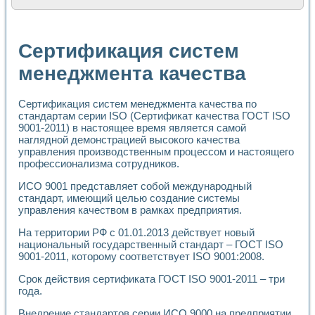
Расчет переноса аэрозоля и выпадения осадка в реально
Формирование линейной шкалы цвета модели CIE L*a*b с
Установка для измерения вольтамперных характеристик с
Сертификация систем
Применение NI VISION для геометрического анализа в ме
Система температурной стабилизации
менеджмента качества
Управление движением с помощью программно - аппаратног
Определение параметров всплывающих газовых пузырьков
Сертификация систем менеджмента качества по
Система управления асинхронным тиристорным электроп
стандартам серии ISO (Сертификат качества ГОСТ ISO
Лазерный профилометр
9001-2011) в настоящее время является самой
Применение средств NATIONAL INSTRUMENTS для автомат
наглядной демонстрацией высокого качества
Разработка автоматизированного стенда для исследован
управления производственным процессом и настоящего
Автоматизированный стенд рентгеновской диагностики п
профессионализма сотрудников.
Высокочувствительные оптоэлектронные дифракционные 
Установка для измерения диэлектрических свойств сегне
ИСО 9001 представляет собой международный
Исследование кинетики зарождения и развития дефектов 
стандарт, имеющий целью создание системы
управления качеством в рамках предприятия.
Лабораторный электрический импедансный томограф на б
Микрозондовая система для характеризации механических
На территории РФ c 01.01.2013 действует новый
Метод траекторий в исследовании металлообрабатывающ
национальный государственный стандарт – ГОСТ ISO
Промышленная автоматизация
9001-2011, которому соответствует ISO 9001:2008.
Автоматизация технологических процессов получения дис
Использование систем технического зрения для контроля
Срок действия сертификата ГОСТ ISO 9001-2011 – три
года.
Исследование электромагнитных переходных процессов при
Применение LabVIEW при разработке обучающих информа
Внедрение стандартов серии ИСО 9000 на предприятии