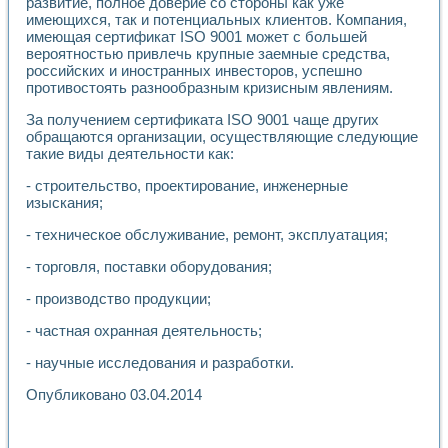
развитие, полное доверие со стороны как уже
Применение LabVIEW для исследования течения в расши
имеющихся, так и потенциальных клиентов. Компания,
Создание виртуальной работы «Изучение магнитных свой
имеющая сертификат ISO 9001 может с большей
Обратный маятник
вероятностью привлечь крупные заемные средства,
Устройство для изучения основ интерфейсов обмена по п
российских и иностранных инвесторов, успешно
противостоять разнообразным кризисным явлениям.
Лабораторный практикум: изучение адиабатического расш
Стенд для исследования электрических переходных харак
За получением сертификата ISO 9001 чаще других
Система статистической обработки результатов измерите
обращаются организации, осуществляющие следующие
Автоматизация лазерно-плазменных измерений с помощ
такие виды деятельности как:
Модельно-измерительный комплекс. Назначение. Состав.
Использование технологий NATIONAL INSTRUMENTS для с
- строительство, проектирование, инженерные
Учебный практикум "Спектральный и корреляционный ана
изыскания;
Учебный стенд для исследования принципа действия унив
- техническое обслуживание, ремонт, эксплуатация;
Оборудование и программное обеспечение учебных лабор
Виртуальный лабораторный практикум для изучения техн
- торговля, поставки оборудования;
Управление роботом ТУР-10 средствами LabVIEW
Аппаратно-программный комплекс для исследования АЧХ 
- производство продукции;
Автоматизированный дистанционный лабораторный практи
- частная охранная деятельность;
Исследование возможности реставрации одномерных сигн
Использование технологий NATIONAL INSTRUMENTS в оп
- научные исследования и разработки.
Разработка модификаций алгоритма полигармонической э
Учебный стенд для исследования принципа действия унив
Опубликовано 03.04.2014
Виртуальная система поддержки принимаемых решений в
Преемственность дисциплин «Моделирование систем» и «