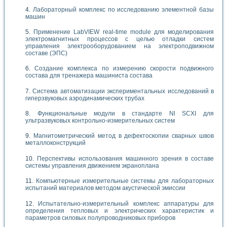
Лабораторный комплекс по исследованию элементной базы
машин
Применение LabVIEW real-time module для моделирования
электромагнитных процессов с целью отладки систем
управления электрооборудованием на электроподвижном
составе (ЭПС)
Создание комплекса по измерению скорости подвижного
состава для тренажера машиниста состава
Система автоматизации экспериментальных исследований в
гиперзвуковых аэродинамических трубах
Функциональные модули в стандарте Nl SCXI для
ультразвуковых контрольно-измерительных систем
Магнитометрический метод в дефектоскопии сварных швов
металлоконструкций
Перспективы использования машинного зрения в составе
системы управления движением экраноплана
Компьютерные измерительные системы для лабораторных
испытаний материалов методом акустической эмиссии
Испытательно-измерительный комплекс аппаратуры для
определения тепловых и электрических характеристик и
параметров силовых полупроводниковых приборов