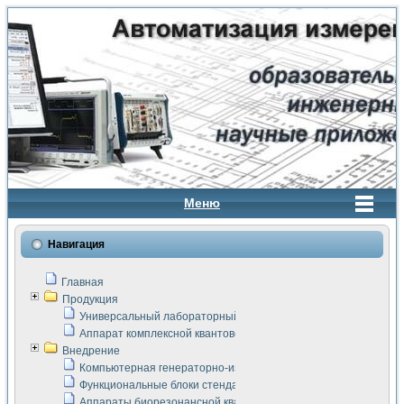
Меню
Навигация
Главная
Продукция
Универсальный лабораторный стенд "Сигнал-USB"
Аппарат комплексной квантовой терапии Интроскан
Внедрение
Компьютерная генераторно-измерительная система
Функциональные блоки стенда "Сигнал-USB"
Аппараты биорезонансной квантовой терапии серии СКАН