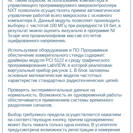
NI. Таким образом, использование компьютера и
Универсальный стенд для исследования электрических ха
управляющего программируемого микроконтроллера
Лабораторные практикумы по информационно-измерител
NXT позволили осуществлять прямое автоматическое
Виртуальный измеритель частотных характеристик на осн
управление работой всего микроскопа с основного
Лабораторный практикум по основам теории Коммутации
компьютера 6. Данный модуль позволяет производить
Разработка виртуальной лабораторной работы «Имитаци
выборку с частотой 100 МГц при разрядности 14 бит, а
Виртуальные практикумы по электротехнике в среде LabV
результат можно оценить визуально в программе NI
Из опыта внедрения в рамках национального проекта «Об
Scope или проанализировав массив отсчетов
Исследование эффективности решателей обыкновенных 
оцифрованного напряжения.
Опыт разработки LabVIEW лабораторных практикумов н
Используемое оборудование и ПО Программное
Проблемы повышения качества образования и подготовки
обеспечение измерительного стенда содержит:
Развитие LabVIEW лабораторного практикума по электр
драйверы модуля PCI 5122 и среду графического
Разработка виртуальной лаборатории по электротехнике 
программирования LabVIEW, в которой реализован
Усовершенствованные алгоритмы частотного анализа для
виртуальный прибор рисунок 1. В блок заложены
Об опыте работы учебного центра «Технологии NATIONAL
основные математические модели частотных
Технологии NI в магистерской программе «Прикладная фи
характеристик стандартных радиотехнических цепей.
Система диагностики двигателей постоянного тока
Проверять экспериментальные данные на
Автоматизированный стенд формирования электромагнитн
нормальность. Возможность их одновременной работы
Лабораторный практикум по курсу ИИС на базе оборудов
обеспечивается применением системы временного
Партнеры
разделения сигналов.
Академические и отраслевые институты
Учебные заведения
Выбор требуемого предела осуществляется нажатием
Бизнес
на соответствующую кнопку, причем одновременно
Контакты
может быть нажата только одна кнопка. В усилителе
предусмотрена возможность регистрации и измерения