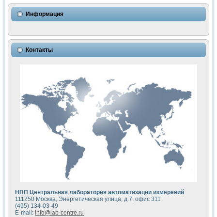
Использование NI LabVIEW для математического моделир
Исследовние возможности создания измерителя ВАХ фото
Информация
Математическое моделирование генератора сигналов - и
Моделирование и экспериментальное исследование линей
Применение осциллографического модуля с высоким разр
Симуляция отклика импульсного радиолокационного сигнал
Контакты
Автоматизация формирования уравнений состояния для и
Блок гальванической развязки для устройства сбора данн
Разработка автоматизированного стенда для измерения о
Применение среды LabVIEW для построения картины возб
Портативная система для определения показателей качес
Использование LabVIEW для управления источником пит
Устройство для снятия вольт-амперных характеристик со
Передовые научные технологии: нано-, фемто-, биотехнологи
Автоматизированная установка по измерению временных 
Автоматизированный лабораторный комплекс на базе Lab
Визуализация моделирования и оптимизации тепловой об
Виртуальный прибор для исследования функциональных в
Исследование возможности создания экономичного виртуа
Исследование кинетики движения макрочастиц в упорядо
Комплекс автоматизированной диагностики крови
НПП Центральная лаборатория автоматизации измерений
Метод прогнозирования свойств дисперсных продуктов п
111250 Москва, Энергетическая улица, д.7, офис 311
Недорогая система управления сверхпроводящим соленои
(495) 134-03-49
E-mail:
info@lab-centre.ru
Применение технологий NI в курсе экспериментальной фи