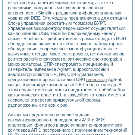
известными аналитическими решениями, а также с
Применение LabVIEW для исследования течения в расши
решениями, полученными при использовании
Создание виртуальной работы «Изучение магнитных свой
встроенного в Simulink редактора дифференциальных
Обратный маятник
уравнений DEE. Эта модель предназначена для отладки
Устройство для изучения основ интерфейсов обмена по п
блока управления реостатным тормозом БУРТ.
Лабораторный практикум: изучение адиабатического расш
Управление микроконтроллером может осуществляться
Стенд для исследования электрических переходных харак
как по кабелю USB, так и по беспроводному каналу
Система статистической обработки результатов измерите
связи - Bluetooth. Приобретаемое в рамках средств ИОП
оборудование включает в себя сложное лабораторное
Автоматизация лазерно-плазменных измерений с помощ
оборудование: современные многофункциональные
Модельно-измерительный комплекс. Назначение. Состав.
вакуумные стенды, масс-спектрометр, источники ионов,
Использование технологий NATIONAL INSTRUMENTS для с
рентгеновский спектрометр, оптические спектрограф и
Учебный практикум "Спектральный и корреляционный ана
монохроматоры, ЭПР-спектрометр, прецизионный
Учебный стенд для исследования принципа действия унив
измеритель импеданса Agilent, широкополосный
Оборудование и программное обеспечение учебных лабор
анализатор спектра НЧ, ВЧ, СВЧ -диапазонов,
Виртуальный лабораторный практикум для изучения техн
прецизионный широкополосный СВЧ
генератор
Agilent,
Управление роботом ТУР-10 средствами LabVIEW
мощный многофункциональный СВЧ генератор и др. В
Аппаратно-программный комплекс для исследования АЧХ 
этом случае сменные маски представляют собой набор
металлических пластин 1, в каждой из которых имеется
Автоматизированный дистанционный лабораторный практи
несколько отверстий прямоугольной формы,
Исследование возможности реставрации одномерных сигн
расположенных по оси х рис.
Использование технологий NATIONAL INSTRUMENTS в оп
Разработка модификаций алгоритма полигармонической э
Авторами предложено решение задачи
Учебный стенд для исследования принципа действия унив
автоматизированного определения АЧХ и ФЧХ
Виртуальная система поддержки принимаемых решений в
аналоговых, фильтров в виде аппаратно-программного
Преемственность дисциплин «Моделирование систем» и «
комплекса АПК, построенного с применением технологий