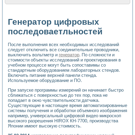
Расчет переноса аэрозоля и выпадения осадка в реально
Формирование линейной шкалы цвета модели CIE L*a*b с
Установка для измерения вольтамперных характеристик с
Генератор цифровых
Применение NI VISION для геометрического анализа в ме
Система температурной стабилизации
последоваетльностей
Управление движением с помощью программно - аппаратног
Определение параметров всплывающих газовых пузырьков
После выполнения всех необходимых исследований
Система управления асинхронным тиристорным электроп
следует отключить все соединительные проводники,
Лазерный профилометр
выключить вольтметр и
генератор
. По сложности и
Применение средств NATIONAL INSTRUMENTS для автомат
стоимости объекты исследований и проектирования в
Разработка автоматизированного стенда для исследован
учебном процессе могут быть сопоставимы со
Автоматизированный стенд рентгеновской диагностики п
стандартным оборудованием лабораторных стендов.
Высокочувствительные оптоэлектронные дифракционные 
Включить питание верхней панели стенда.
Установка для измерения диэлектрических свойств сегне
Используемое оборудование и ПО.
Исследование кинетики зарождения и развития дефектов 
При запуске программы измерений он начинает быстро
Лабораторный электрический импедансный томограф на б
сближаться с поверхностью до тех пор, пока не
Микрозондовая система для характеризации механических
попадает в окно чувствительности датчика.
Метод траекторий в исследовании металлообрабатывающ
Существующие в настоящее время автоматизированные
Промышленная автоматизация
системы получения и обработки объемного изображения
Автоматизация технологических процессов получения дис
например, универсальный цифровой видео микроскоп
Использование систем технического зрения для контроля
высокого разрешения HIROX КН-7700, производства
Исследование электромагнитных переходных процессов при
Японии имеют высокую стоимость.
Применение LabVIEW при разработке обучающих информа