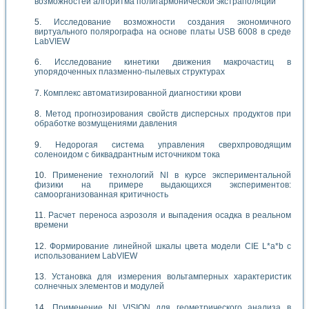
возможностей алгоритма полигармонической экстраполяции
Исследование возможности создания экономичного
виртуального полярографа на основе платы USB 6008 в среде
LabVIEW
Исследование кинетики движения макрочастиц в
упорядоченных плазменно-пылевых структурах
Комплекс автоматизированной диагностики крови
Метод прогнозирования свойств дисперсных продуктов при
обработке возмущениями давления
Недорогая система управления сверхпроводящим
соленоидом с биквадрантным источником тока
Применение технологий NI в курсе экспериментальной
физики на примере выдающихся экспериментов:
самоорганизованная критичность
Расчет переноса аэрозоля и выпадения осадка в реальном
времени
Формирование линейной шкалы цвета модели CIE L*a*b с
использованием LabVIEW
Установка для измерения вольтамперных характеристик
солнечных элементов и модулей
Применение NI VISION для геометрического анализа в