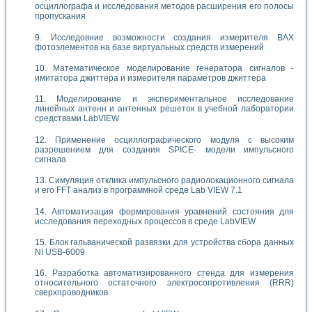
осциллографа и исследования методов расширения его полосы
пропускания
Исследовние возможности создания измерителя ВАХ
фотоэлементов на базе виртуальных средств измерений
Математическое моделирование генератора сигналов -
имитатора джиттера и измерителя параметров джиттера
Моделирование и экспериментальное исследование
линейных антенн и антенных решеток в учебной лаборатории
средствами LabVIEW
Применение осциллографического модуля с высоким
разрешением для создания SPICE- модели импульсного
сигнала
Симуляция отклика импульсного радиолокационного сигнала
и его FFT анализ в программной среде Lab VIEW 7.1
Автоматизация формирования уравнений состояния для
исследования переходных процессов в среде LabVIEW
Блок гальванической развязки для устройства сбора данных
NI USB-6009
Разработка автоматизированного стенда для измерения
относительного остаточного электросопротивления (RRR)
сверхпроводников