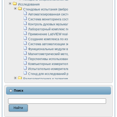
Исследования
Стендовые испытания (виброакустика, тензометрия и т.п.)
Автоматизированная система измерения параметров дизе
Система мониторинга состояния тяговых электродвигателей
Контроль духовых музыкальных инструментов
Лабораторный комплекс по исследованию элементной ба
Применение LabVIEW real-time module для моделирования
Создание комплекса по измерению скорости подвижного с
Система автоматизации экспериментальных исследований 
Функциональные модули в стандарте Nl SCXI для ультраз
Магнитометрический метод в дефектоскопии сварных шво
Перспективы использования машинного зрения в составе
Компьютерные измерительные системы для лабораторных
Испытательно-измерительный комплекс аппаратуры для о
Стенд для исследований рабочих процессов ДВС в динам
Радиоэлектроника и телекоммуникации
LabVIEW в расчетах радиолиний систем передачи данных
Аппаратно-программный комплекс для исследования АЧХ 
Поиск
Виртуальный лабораторный стенд для исследования пар
Измерение шумовых параметров операционных усилител
Измерительный преобразователь на основе цифровой обр
Инструменты для исследования выравнивания электричес
Инструменты для исследования компенсации эхо-сигнало