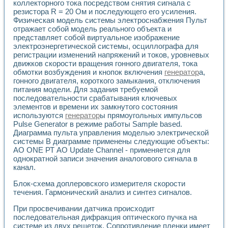
коллекторного тока посредством снятия сигнала с
резистора R = 20 Ом и последующего его усиления.
Физическая модель системы электроснабжения Пульт
отражает собой модель реального объекта и
представляет собой виртуальное изображение
электроэнергетической системы, осциллографа для
регистрации изменений напряжений и токов, уровневых
движков скорости вращения гонного двигателя, тока
обмотки возбуждения и кнопок включения
генератор
а,
гонного двигателя, короткого замыкания, отключения
питания модели. Для задания требуемой
последовательности срабатывания ключевых
элементов и времени их замкнутого состояния
используются
генератор
ы прямоугольных импульсов
Pulse Generator в режиме работы Sample based.
Диаграмма пульта управления моделью электрической
системы В диаграмме применены следующие объекты:
АО ONE РТ АО Update Channel - применяется для
однократной записи значения аналогового сигнала в
канал.
Блок-схема доплеровского измерителя скорости
течения. Гармонический анализ и синтез сигналов.
При просвечивании датчика происходит
последовательная дифракция оптического пучка на
системе из двух решеток. Сопротивление пленки имеет