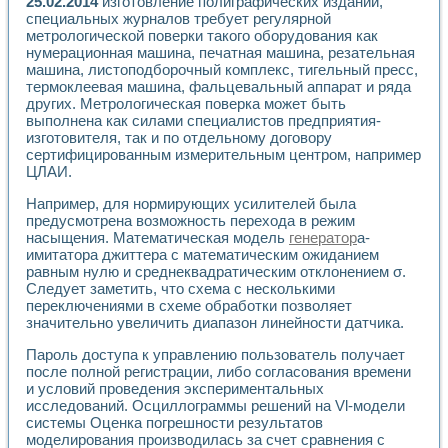
25.02.2014
изготовление полиграфических изданий,
Разработка виртуальных тренажеров путем моделировани
специальных журналов требует регулярной
Система блокировок, сигнализации и защиты ускорителя 
метрологической поверки такого оборудования как
Система сбора данных и управления процессом цементир
нумерационная машина, печатная машина, резательная
Управление температурой газовой среды специальной ба
машина, листоподборочный комплекс, тигельный пресс,
Разработка программного обеспечения с использованием
термоклеевая машина, фальцевальный аппарат и ряда
Использование технологий NATIONAL INSTRUMENTS при ра
других. Метрологическая поверка может быть
Оборудование для промышленной термотрансферной мар
выполнена как силами специалистов предприятия-
Автоматизация реометрических исследований на базе La
изготовителя, так и по отдельному договору
сертифицированным измерительным центром, например
Применение измерителя иммитанса для исследова¬ния эле
ЦЛАИ.
Исследование электромагнитных переходных процессов при
Стенд для исследования электрических переходных харак
Например, для нормирующих усилителей была
Автоматизация контроля сварных швов на базе техноло
предусмотрена возможность перехода в режим
Измерительный контроль с применением неиндустриальны
насыщения. Математическая модель
генератор
а-
Моделирование надежности и эффективности систем упра
имитатора джиттера с математическим ожиданием
Лабораторные практикумы и учебные стенды
равным нулю и среднеквадратическим отклонением σ.
Следует заметить, что схема с несколькими
Автоматизация лабораторного стенда по измерению проф
переключениями в схеме обработки позволяет
Автоматизированные лабораторные комплексы для вузов,
значительно увеличить диапазон линейности датчика.
Виртуальный прибор для исследования нелинейных рези
Использование виртуальных приборов в процесе изучения
Пароль доступа к управлению пользователь получает
Использование программ ELECTRONICS WORKBENCH-MULTI
после полной регистрации, либо согласования времени
Лабораторный практикум по дисциплине «Цифровые вычис
и условий проведения экспериментальных
Лабораторный практикум по ИНС на основе LabVIEW
исследований. Осциллограммы решений на Vl-модели
Лабораторный практикум по основам теории коммутации
системы Оценка погрешности результатов
моделирования производилась за счет сравнения с
Опыт использования NI LabVIEW для создания лабораторн