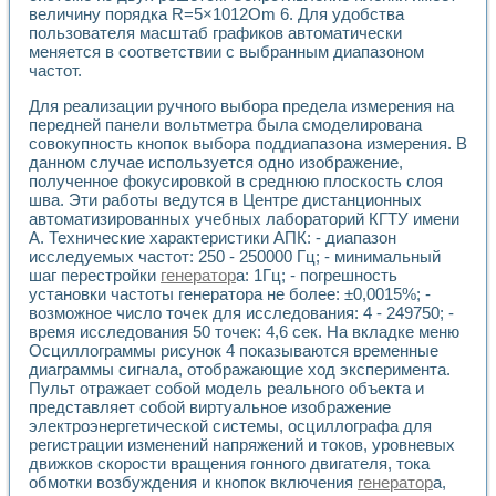
величину порядка R=5×1012Om 6. Для удобства
пользователя масштаб графиков автоматически
меняется в соответствии с выбранным диапазоном
частот.
Для реализации ручного выбора предела измерения на
передней панели вольтметра была смоделирована
совокупность кнопок выбора поддиапазона измерения. В
данном случае используется одно изображение,
полученное фокусировкой в среднюю плоскость слоя
шва. Эти работы ведутся в Центре дистанционных
автоматизированных учебных лабораторий КГТУ имени
А. Технические характеристики АПК: - диапазон
исследуемых частот: 250 - 250000 Гц; - минимальный
шаг перестройки
генератор
а: 1Гц; - погрешность
установки частоты генератора не более: ±0,0015%; -
возможное число точек для исследования: 4 - 249750; -
время исследования 50 точек: 4,6 сек. На вкладке меню
Осциллограммы рисунок 4 показываются временные
диаграммы сигнала, отображающие ход эксперимента.
Пульт отражает собой модель реального объекта и
представляет собой виртуальное изображение
электроэнергетической системы, осциллографа для
регистрации изменений напряжений и токов, уровневых
движков скорости вращения гонного двигателя, тока
обмотки возбуждения и кнопок включения
генератор
а,