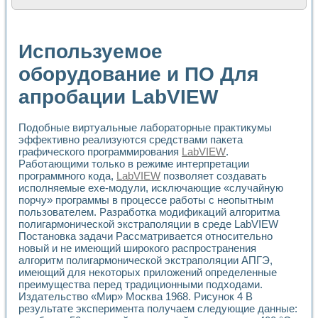
Расчет переноса аэрозоля и выпадения осадка в реально
Формирование линейной шкалы цвета модели CIE L*a*b с
Установка для измерения вольтамперных характеристик с
Используемое
Применение NI VISION для геометрического анализа в ме
Система температурной стабилизации
оборудование и ПО Для
Управление движением с помощью программно - аппаратног
апробации LabVIEW
Определение параметров всплывающих газовых пузырьков
Система управления асинхронным тиристорным электроп
Лазерный профилометр
Подобные виртуальные лабораторные практикумы
Применение средств NATIONAL INSTRUMENTS для автомат
эффективно реализуются средствами пакета
Разработка автоматизированного стенда для исследован
графического программирования
LabVIEW
.
Автоматизированный стенд рентгеновской диагностики п
Работающими только в режиме интерпретации
Высокочувствительные оптоэлектронные дифракционные 
программного кода,
LabVIEW
позволяет создавать
Установка для измерения диэлектрических свойств сегне
исполняемые ехе-модули, исключающие «случайную
Исследование кинетики зарождения и развития дефектов 
порчу» программы в процессе работы с неопытным
пользователем. Разработка модификаций алгоритма
Лабораторный электрический импедансный томограф на б
полигармонической экстраполяции в среде LabVIEW
Микрозондовая система для характеризации механических
Постановка задачи Рассматривается относительно
Метод траекторий в исследовании металлообрабатывающ
новый и не имеющий широкого распространения
Промышленная автоматизация
алгоритм полигармонической экстраполяции АПГЭ,
Автоматизация технологических процессов получения дис
имеющий для некоторых приложений определенные
Использование систем технического зрения для контроля
преимущества перед традиционными подходами.
Исследование электромагнитных переходных процессов при
Издательство «Мир» Москва 1968. Рисунок 4 В
Применение LabVIEW при разработке обучающих информа
результате эксперимента получаем следующие данные: