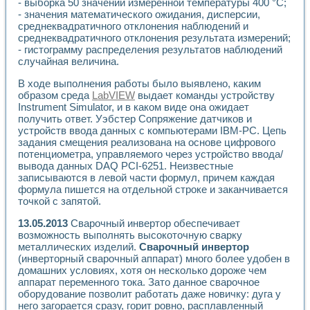
- выборка 50 значений измеренной температуры 400 °С;
Разработка виртуальных тренажеров путем моделировани
- значения математического ожидания, дисперсии,
Система блокировок, сигнализации и защиты ускорителя 
среднеквадратичного отклонения наблюдений и
Система сбора данных и управления процессом цементир
среднеквадратичного отклонения результата измерений;
Управление температурой газовой среды специальной ба
- гистограмму распределения результатов наблюдений
Разработка программного обеспечения с использованием
случайная величина.
Использование технологий NATIONAL INSTRUMENTS при ра
Оборудование для промышленной термотрансферной мар
В ходе выполнения работы было выявлено, каким
Автоматизация реометрических исследований на базе La
образом среда
LabVIEW
выдает команды устройству
Instrument Simulator, и в каком виде она ожидает
Применение измерителя иммитанса для исследова¬ния эле
получить ответ. Уэбстер Сопряжение датчиков и
Исследование электромагнитных переходных процессов при
устройств ввода данных с компьютерами IBM-PC. Цепь
Стенд для исследования электрических переходных харак
задания смещения реализована на основе цифрового
Автоматизация контроля сварных швов на базе техноло
потенциометра, управляемого через устройство ввода/
Измерительный контроль с применением неиндустриальны
вывода данных DAQ PCI-6251. Неизвестные
Моделирование надежности и эффективности систем упра
записываются в левой части формул, причем каждая
Лабораторные практикумы и учебные стенды
формула пишется на отдельной строке и заканчивается
Автоматизация лабораторного стенда по измерению проф
точкой с запятой.
Автоматизированные лабораторные комплексы для вузов,
13.05.2013
Сварочный инвертор обеспечивает
Виртуальный прибор для исследования нелинейных рези
возможность выполнять высокоточную сварку
Использование виртуальных приборов в процесе изучения
металлических изделий.
Сварочный инвертор
Использование программ ELECTRONICS WORKBENCH-MULTI
(инверторный сварочный аппарат) много более удобен в
Лабораторный практикум по дисциплине «Цифровые вычис
домашних условиях, хотя он несколько дороже чем
Лабораторный практикум по ИНС на основе LabVIEW
аппарат переменного тока. Зато данное сварочное
Лабораторный практикум по основам теории коммутации
оборудование позволит работать даже новичку: дуга у
Опыт использования NI LabVIEW для создания лабораторн
него загорается сразу, горит ровно, расплавленный