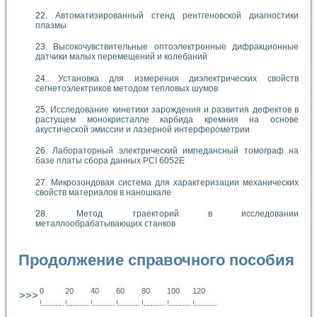
Автоматизированный стенд рентгеновской диагностики
плазмы
Высокочувствительные оптоэлектронные дифракционные
датчики малых перемещений и колебаний
Установка для измерения диэлектрических свойств
сегнетоэлектриков методом тепловых шумов
Исследование кинетики зарождения и развития дефектов в
растущем монокристалле карбида кремния на основе
акустической эмиссии и лазерной интерферометрии
Лабораторный электрический импедансный томограф на
базе платы сбора данных PCI 6052E
Микрозондовая система для характеризации механических
свойств материалов в наношкале
Метод траекторий в исследовании
металлообрабатывающих станков
Продолжение справочного пособия
0
20
40
60
80
100
120
>>>
!
.
.
.
.
.
.
.
.
.
.
.
.
.
.
.
.
.
.
.
!
.
.
.
.
.
.
.
.
.
.
.
.
.
.
.
.
.
.
.
!
.
.
.
.
.
.
.
.
.
.
.
.
.
.
.
.
.
.
.
!
.
.
.
.
.
.
.
.
.
.
.
.
.
.
.
.
.
.
.
!
.
.
.
.
.
.
.
.
.
.
.
.
.
.
.
.
.
.
.
!
.
.
.
.
.
.
.
.
.
.
.
.
.
.
.
.
.
.
.
!
.
.
.
.
.
.
.
.
.
.
.
.
.
.
.
.
.
.
.