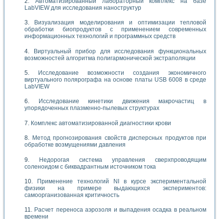
Автоматизированный лабораторный комплекс на базе
LabVIEW для исследования наноструктур
Визуализация моделирования и оптимизации тепловой
обработки биопродуктов с применением современных
информационных технологий и программных средств
Виртуальный прибор для исследования функциональных
возможностей алгоритма полигармонической экстраполяции
Исследование возможности создания экономичного
виртуального полярографа на основе платы USB 6008 в среде
LabVIEW
Исследование кинетики движения макрочастиц в
упорядоченных плазменно-пылевых структурах
Комплекс автоматизированной диагностики крови
Метод прогнозирования свойств дисперсных продуктов при
обработке возмущениями давления
Недорогая система управления сверхпроводящим
соленоидом с биквадрантным источником тока
Применение технологий NI в курсе экспериментальной
физики на примере выдающихся экспериментов:
самоорганизованная критичность
Расчет переноса аэрозоля и выпадения осадка в реальном
времени