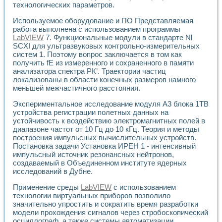
технологических параметров.
Используемое оборудование и ПО Представляемая
работа выполнена с использованием программы
LabVIEW
7. Функциональные модули в стандарте Nl
SCXI для ультразвуковых контрольно-измерительных
систем 1. Поэтому вопрос заключается в том как
получить fE из измеренного и сохраненного в памяти
анализатора спектра РК’. Траектории частиц
локализованы в области конечных размеров намного
меньшей межчастичного расстояния.
Экспериментальное исследование модуля A3 блока 1ТВ
устройства регистрации полетных данных на
устойчивость к воздействию электромагнитных полей в
диапазоне частот от 10 Гц до 10 кГц. Теория и методы
построения импульсных вычислительных устройств.
Постановка задачи Установка ИРЕН 1 - интенсивный
импульсный источник резонансных нейтронов,
создаваемый в Объединенном институте ядерных
исследований в Дубне.
Применение среды
LabVIEW
с использованием
технологии виртуальных приборов позволило
значительно упростить и сократить время разработки
модели прохождения сигналов через стробоскопический
осциллограф, а также системы автоматизации