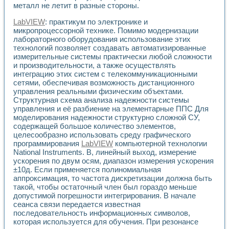
металл не летит в разные стороны.
Применение LabVIEW для исследования течения в расши
Создание виртуальной работы «Изучение магнитных свой
LabVIEW
: практикум по электронике и
Обратный маятник
микропроцессорной технике. Помимо модернизации
Устройство для изучения основ интерфейсов обмена по п
лабораторного оборудования использование этих
Лабораторный практикум: изучение адиабатического расш
технологий позволяет создавать автоматизированные
Стенд для исследования электрических переходных харак
измерительные системы практически любой сложности
Система статистической обработки результатов измерите
и производительности, а также осуществлять
интеграцию этих систем с телекоммуникационными
Автоматизация лазерно-плазменных измерений с помощ
сетями, обеспечивая возможность дистанционного
Модельно-измерительный комплекс. Назначение. Состав.
управления реальными физическим объектами.
Использование технологий NATIONAL INSTRUMENTS для с
Структурная схема анализа надежности системы
Учебный практикум "Спектральный и корреляционный ана
управления и её разбиение на элементарные ППС Для
Учебный стенд для исследования принципа действия унив
моделирования надежности структурно сложной СУ,
Оборудование и программное обеспечение учебных лабор
содержащей большое количество элементов,
Виртуальный лабораторный практикум для изучения техн
целесообразно использовать среду графического
Управление роботом ТУР-10 средствами LabVIEW
программирования
LabVIEW
компьютерной технологии
Аппаратно-программный комплекс для исследования АЧХ 
National Instruments. В, линейный выход, измерение
ускорения по двум осям, диапазон измерения ускорения
Автоматизированный дистанционный лабораторный практи
±10д. Если применяется полиномиальная
Исследование возможности реставрации одномерных сигн
аппроксимация, то частота дискретизации должна быть
Использование технологий NATIONAL INSTRUMENTS в оп
такой, чтобы остаточный член был гораздо меньше
Разработка модификаций алгоритма полигармонической э
допустимой погрешности интегрирования. В начале
Учебный стенд для исследования принципа действия унив
сеанса связи передается известная
Виртуальная система поддержки принимаемых решений в
последовательность информационных символов,
Преемственность дисциплин «Моделирование систем» и «
которая используется для обучения. При резонансе