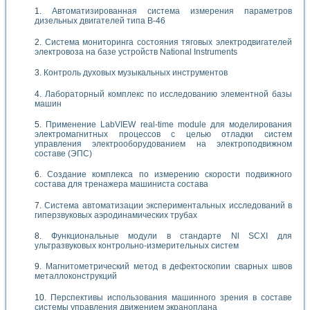
Автоматизированная система измерения параметров
дизельных двигателей типа В-46
Система мониторинга состояния тяговых электродвигателей
электровоза на базе устройств National Instruments
Контроль духовых музыкальных инструментов
Лабораторный комплекс по исследованию элементной базы
машин
Применение LabVIEW real-time module для моделирования
электромагнитных процессов с целью отладки систем
управления электрооборудованием на электроподвижном
составе (ЭПС)
Создание комплекса по измерению скорости подвижного
состава для тренажера машиниста состава
Система автоматизации экспериментальных исследований в
гиперзвуковых аэродинамических трубах
Функциональные модули в стандарте Nl SCXI для
ультразвуковых контрольно-измерительных систем
Магнитометрический метод в дефектоскопии сварных швов
металлоконструкций
Перспективы использования машинного зрения в составе
системы управления движением экраноплана