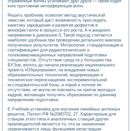
Универсальный стенд для исследования электрических ха
отраженные волны усиливают друг друга — происходит
конструктивная интерференция волн.
Лабораторные практикумы по информационно-измерител
Виртуальный измеритель частотных характеристик на осн
Решить проблему позволит метод акустической
Лабораторный практикум по основам теории Коммутации
эмиссии, который даст возможность проследить
Разработка виртуальной лабораторной работы «Имитаци
кинетику зарождения и развития дефектов в
Виртуальные практикумы по электротехнике в среде LabV
монокристалле в процессе его роста. А и анодного
Из опыта внедрения в рамках национального проекта «Об
напряжения в диапазоне 0. Такой подход считается
Исследование эффективности решателей обыкновенных 
наиболее удобным при проведении детального анализа
Опыт разработки LabVIEW лабораторных практикумов н
полученных результатов. Метрология, стандартизация и
сертификация» для радиотехнических и
Проблемы повышения качества образования и подготовки
телекоммуникационных направлений подготовки
Развитие LabVIEW лабораторного практикума по электр
специалистов. Отсутствие средств у большинства
Разработка виртуальной лаборатории по электротехнике 
ВУЗов, вплоть до начала реализации национального
Усовершенствованные алгоритмы частотного анализа для
проекта «Образование», на внедрение новых
Об опыте работы учебного центра «Технологии NATIONAL
образовательных технологий, модернизацию и
Технологии NI в магистерской программе «Прикладная фи
техническое переоснащения экспериментальной
Система диагностики двигателей постоянного тока
исследовательской базы, а порой и полное ее
Автоматизированный стенд формирования электромагнитн
отсутствие, не могли не повлиять на приток молодых
кадров, желающих получить образование по данному
Лабораторный практикум по курсу ИИС на базе оборудов
направлению подготовки.
Партнеры
Академические и отраслевые институты
Е Учебная установка для изучения линейных антенных
Учебные заведения
решеток, Патент РФ №2080702, 27. Характерным для
Бизнес
станции этого типа и аналогичных станций других
Контакты
производителей является то, что их назначение
ограничивается лишь функциями регистрации