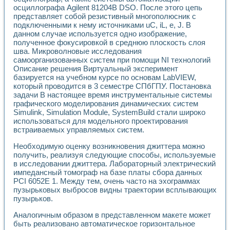
осциллографа Agilent 81204B DSO. После этого цепь
представляет собой резистивный многополюсник с
подключенными к нему источниками uC, iL, e, J. В
данном случае используется одно изображение,
полученное фокусировкой в среднюю плоскость слоя
шва. Микроволновые исследования
самоорганизованных систем при помощи NI технологий
Описание решения Виртуальный эксперимент
базируется на учебном курсе по основам LabVIEW,
который проводится в 3 семестре СПбГПУ. Постановка
задачи В настоящее время инструментальные системы
графического моделирования динамических систем
Simulink, Simulation Module, SystemBuild стали широко
использоваться для модельного проектирования
встраиваемых управляемых систем.
Необходимую оценку возникновения джиттера можно
получить, реализуя следующие способы, используемые
в исследовании джиттера. Лабораторный электрический
импедансный томограф на базе платы сбора данных
PCI 6052E 1. Между тем, очень часто на эхограммах
пузырьковых выбросов видны траектории всплывающих
пузырьков.
Аналогичным образом в представленном макете может
быть реализовано автоматическое горизонтальное