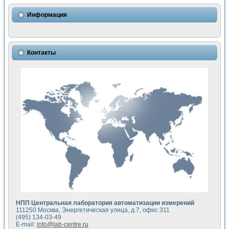
Использование NI LabVIEW для математического моделир
Исследовние возможности создания измерителя ВАХ фото
Информация
Математическое моделирование генератора сигналов - и
Моделирование и экспериментальное исследование линей
Применение осциллографического модуля с высоким разр
Симуляция отклика импульсного радиолокационного сигнал
Контакты
Автоматизация формирования уравнений состояния для и
Блок гальванической развязки для устройства сбора данн
Разработка автоматизированного стенда для измерения о
Применение среды LabVIEW для построения картины возб
Портативная система для определения показателей качес
Использование LabVIEW для управления источником пит
Устройство для снятия вольт-амперных характеристик со
Передовые научные технологии: нано-, фемто-, биотехнологи
Автоматизированная установка по измерению временных 
Автоматизированный лабораторный комплекс на базе Lab
Визуализация моделирования и оптимизации тепловой об
Виртуальный прибор для исследования функциональных в
Исследование возможности создания экономичного виртуа
Исследование кинетики движения макрочастиц в упорядо
Комплекс автоматизированной диагностики крови
НПП Центральная лаборатория автоматизации измерений
Метод прогнозирования свойств дисперсных продуктов п
111250 Москва, Энергетическая улица, д.7, офис 311
Недорогая система управления сверхпроводящим соленои
(495) 134-03-49
E-mail:
info@lab-centre.ru
Применение технологий NI в курсе экспериментальной фи