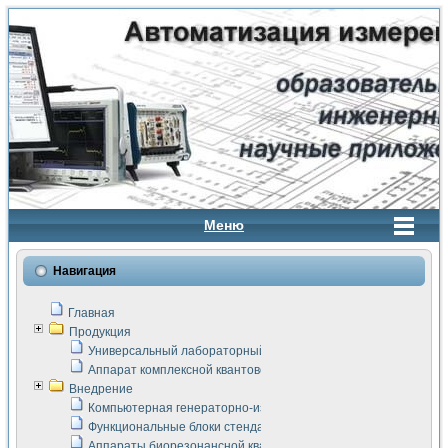
Меню
Навигация
Главная
Продукция
Универсальный лабораторный стенд "Сигнал-USB"
Аппарат комплексной квантовой терапии Интроскан
Внедрение
Компьютерная генераторно-измерительная система
Функциональные блоки стенда "Сигнал-USB"
Аппараты биорезонансной квантовой терапии серии СКАН