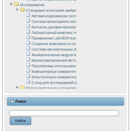
Исследования
Стендовые испытания (виброакустика, тензометрия и т.п.)
Автоматизированная система измерения параметров дизе
Система мониторинга состояния тяговых электродвигателей
Контроль духовых музыкальных инструментов
Лабораторный комплекс по исследованию элементной ба
Применение LabVIEW real-time module для моделирования
Создание комплекса по измерению скорости подвижного с
Система автоматизации экспериментальных исследований 
Функциональные модули в стандарте Nl SCXI для ультраз
Магнитометрический метод в дефектоскопии сварных шво
Перспективы использования машинного зрения в составе
Компьютерные измерительные системы для лабораторных
Испытательно-измерительный комплекс аппаратуры для о
Стенд для исследований рабочих процессов ДВС в динам
Радиоэлектроника и телекоммуникации
LabVIEW в расчетах радиолиний систем передачи данных
Аппаратно-программный комплекс для исследования АЧХ 
Поиск
Виртуальный лабораторный стенд для исследования пар
Измерение шумовых параметров операционных усилител
Измерительный преобразователь на основе цифровой обр
Инструменты для исследования выравнивания электричес
Инструменты для исследования компенсации эхо-сигнало