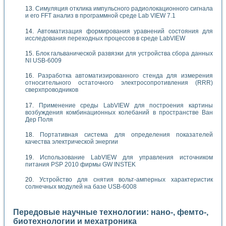
Симуляция отклика импульсного радиолокационного сигнала
и его FFT анализ в программной среде Lab VIEW 7.1
Автоматизация формирования уравнений состояния для
исследования переходных процессов в среде LabVIEW
Блок гальванической развязки для устройства сбора данных
NI USB-6009
Разработка автоматизированного стенда для измерения
относительного остаточного электросопротивления (RRR)
сверхпроводников
Применение среды LabVIEW для построения картины
возбуждения комбинационных колебаний в пространстве Ван
Дер Поля
Портативная система для определения показателей
качества электрической энергии
Использование LabVIEW для управления источником
питания PSP 2010 фирмы GW INSTEK
Устройство для снятия вольт-амперных характеристик
солнечных модулей на базе USB-6008
Передовые научные технологии: нано-, фемто-,
биотехнологии и мехатроника