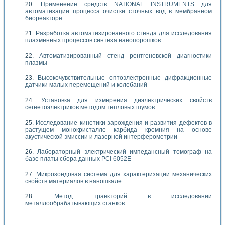
Применение средств NATIONAL INSTRUMENTS для
автоматизации процесса очистки сточных вод в мембранном
биореакторе
Разработка автоматизированного стенда для исследования
плазменных процессов синтеза нанопорошков
Автоматизированный стенд рентгеновской диагностики
плазмы
Высокочувствительные оптоэлектронные дифракционные
датчики малых перемещений и колебаний
Установка для измерения диэлектрических свойств
сегнетоэлектриков методом тепловых шумов
Исследование кинетики зарождения и развития дефектов в
растущем монокристалле карбида кремния на основе
акустической эмиссии и лазерной интерферометрии
Лабораторный электрический импедансный томограф на
базе платы сбора данных PCI 6052E
Микрозондовая система для характеризации механических
свойств материалов в наношкале
Метод траекторий в исследовании
металлообрабатывающих станков