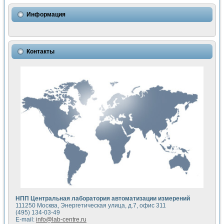
Использование NI LabVIEW для математического моделир
Исследовние возможности создания измерителя ВАХ фото
Информация
Математическое моделирование генератора сигналов - и
Моделирование и экспериментальное исследование линей
Применение осциллографического модуля с высоким разр
Симуляция отклика импульсного радиолокационного сигнал
Контакты
Автоматизация формирования уравнений состояния для и
Блок гальванической развязки для устройства сбора данн
Разработка автоматизированного стенда для измерения о
Применение среды LabVIEW для построения картины возб
Портативная система для определения показателей качес
Использование LabVIEW для управления источником пит
Устройство для снятия вольт-амперных характеристик со
Передовые научные технологии: нано-, фемто-, биотехнологи
Автоматизированная установка по измерению временных 
Автоматизированный лабораторный комплекс на базе Lab
Визуализация моделирования и оптимизации тепловой об
Виртуальный прибор для исследования функциональных в
Исследование возможности создания экономичного виртуа
Исследование кинетики движения макрочастиц в упорядо
Комплекс автоматизированной диагностики крови
НПП Центральная лаборатория автоматизации измерений
Метод прогнозирования свойств дисперсных продуктов п
111250 Москва, Энергетическая улица, д.7, офис 311
Недорогая система управления сверхпроводящим соленои
(495) 134-03-49
E-mail:
info@lab-centre.ru
Применение технологий NI в курсе экспериментальной фи