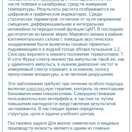
Универсальный стенд для исследования электрических ха
числе поверки и калибровки, средств измерения
Лабораторные практикумы по информационно-измерител
температуры. Результаты расчета отображаются на
Виртуальный измеритель частотных характеристик на осн
цифровом и графическом индикаторах. Среди
Лабораторный практикум по основам теории Коммутации
статических параметров -отличное от нуля напряжение
Разработка виртуальной лабораторной работы «Имитаци
смещения, дифференциальная и интегральная
Виртуальные практикумы по электротехнике в среде LabV
нелинейности передаточной функции ЦАП. В последнее
Из опыта внедрения в рамках национального проекта «Об
десятилетие во многих морях Мирового океана в районе
континентального склона с помощью акустического
Исследование эффективности решателей обыкновенных 
зондирования были выявлены газовые «факелы»:
Опыт разработки LabVIEW лабораторных практикумов н
поднимающиеся в водной толще облака пузырьков 1,2.
Проблемы повышения качества образования и подготовки
Сенсоры верхнего и нижнего положения термоголовки; 7.
Развитие LabVIEW лабораторного практикума по электр
И хотя Фурье-спектр множества импульсов такой же, как
Разработка виртуальной лаборатории по электротехнике 
у одиночного импульса, в нужном диапазоне частот w
Усовершенствованные алгоритмы частотного анализа для
измеряемый спектр отражает, в основном, полосу
Об опыте работы учебного центра «Технологии NATIONAL
пропускания аппаратуры, а не явления разрушения.
Технологии NI в магистерской программе «Прикладная фи
Эти заболевания требуют при лечении особого подхода,
Система диагностики двигателей постоянного тока
включая
комплекс
ную терапию, контроль за некоторыми
Автоматизированный стенд формирования электромагнитн
биохимическими показателями. Совершенствование
Лабораторный практикум по курсу ИИС на базе оборудов
пользовательского интерфейса, в частности, путем
Партнеры
повышения наглядности представления результатов
Академические и отраслевые институты
эксперимента. В настоящее время определена
Учебные заведения
структура, цели и задачи учебного центра.
Бизнес
Постановка задачи Для многих химических и пищевых
Контакты
производств вязкость является одним из главных