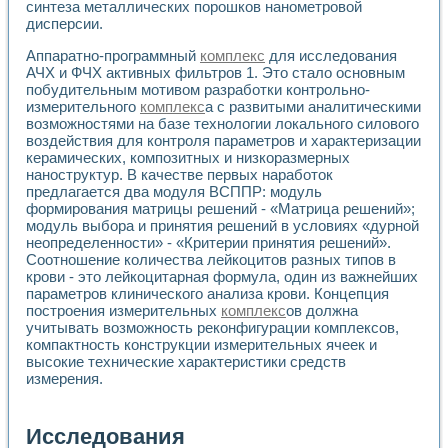
синтеза металлических порошков нанометровой
дисперсии.
Аппаратно-программный
комплекс
для исследования
АЧХ и ФЧХ активных фильтров 1. Это стало основным
побудительным мотивом разработки контрольно-
измерительного
комплекс
а с развитыми аналитическими
возможностями на базе технологии локального силового
воздействия для контроля параметров и характеризации
керамических, композитных и низкоразмерных
наноструктур. В качестве первых наработок
предлагается два модуля ВСППР: модуль
формирования матрицы решений - «Матрица решений»;
модуль выбора и принятия решений в условиях «дурной
неопределенности» - «Критерии принятия решений».
Соотношение количества лейкоцитов разных типов в
крови - это лейкоцитарная формула, один из важнейших
параметров клинического анализа крови. Концепция
построения измерительных
комплекс
ов должна
учитывать возможность реконфигурации комплексов,
компактность конструкции измерительных ячеек и
высокие технические характеристики средств
измерения.
Исследования