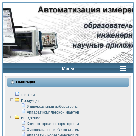
Меню
Навигация
Главная
Продукция
Универсальный лабораторный стенд "Сигнал-USB"
Аппарат комплексной квантовой терапии Интроскан
Внедрение
Компьютерная генераторно-измерительная система
Функциональные блоки стенда "Сигнал-USB"
Аппараты биорезонансной квантовой терапии серии СКАН