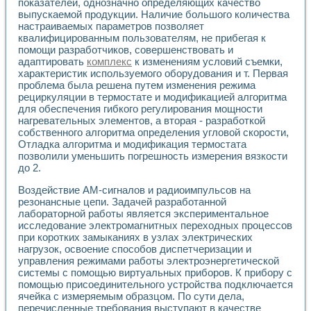
показателей, однозначно определяющих качество
выпускаемой продукции. Наличие большого количества
настраиваемых параметров позволяет
квалифицированным пользователям, не прибегая к
помощи разработчиков, совершенствовать и
адаптировать
комплекс
к изменениям условий съемки,
характеристик используемого оборудования и т. Первая
проблема была решена путем изменения режима
рециркуляции в термостате и модификацией алгоритма
для обеспечения гибкого регулирования мощности
нагревательных элементов, а вторая - разработкой
собственного алгоритма определения угловой скорости,
Отладка алгоритма и модификация термостата
позволили уменьшить погрешность измерения вязкости
до 2.
Воздействие АМ-сигналов и радиоимпульсов на
резонансные цепи. Задачей разработанной
лабораторной работы является экспериментальное
исследование электромагнитных переходных процессов
при коротких замыканиях в узлах электрических
нагрузок, освоение способов диспетчеризации и
управления режимами работы электроэнергетической
системы с помощью виртуальных приборов. К прибору с
помощью присоединительного устройства подключается
ячейка с измеряемым образцом. По сути дела,
перечисленные требования выступают в качестве