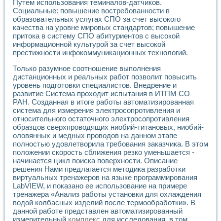
Путем использования теминалов-датчиков.
Применение LabVIEW для исследования течения в расши
Социальные: повышение востребованности в
Создание виртуальной работы «Изучение магнитных свой
образовательных услугах СПО за счет высокого
Обратный маятник
качества на уровне мировых стандартов; повышение
Устройство для изучения основ интерфейсов обмена по п
притока в систему СПО абитуриентов с высокой
Лабораторный практикум: изучение адиабатического расш
информационной культурой за счет высокой
престижности инфокоммуникационных технологий.
Стенд для исследования электрических переходных харак
Система статистической обработки результатов измерите
Только разумное соотношение выполнения
Автоматизация лазерно-плазменных измерений с помощ
дистанционных и реальных работ позволит повысить
Модельно-измерительный комплекс. Назначение. Состав.
уровень подготовки специалистов. Внедрение и
Использование технологий NATIONAL INSTRUMENTS для с
развитие Система проходит испытания в ИТПМ СО
Учебный практикум "Спектральный и корреляционный ана
РАН. Созданная в итоге работы автоматизированная
Учебный стенд для исследования принципа действия унив
система для измерения электросопротивления и
Оборудование и программное обеспечение учебных лабор
относительного остаточного электросопротивления
образцов сверхпроводящих ниобий-титановых, ниобий-
Виртуальный лабораторный практикум для изучения техн
оловянных и медных проводов на данном этапе
Управление роботом ТУР-10 средствами LabVIEW
полностью удовлетворила требования заказчика. В этом
Аппаратно-программный комплекс для исследования АЧХ 
положении скорость сближения резко уменьшается -
Автоматизированный дистанционный лабораторный практи
начинается цикл поиска поверхности. Описание
Исследование возможности реставрации одномерных сигн
решения Нами предлагается методика разработки
Использование технологий NATIONAL INSTRUMENTS в оп
виртуальных тренажеров на языке программирования
Разработка модификаций алгоритма полигармонической э
LabVIEW, и показано ее использование на примере
Учебный стенд для исследования принципа действия унив
тренажера «Анализ работы установки для охлаждения
водой колбасных изделий после термообработки». В
Виртуальная система поддержки принимаемых решений в
данной работе представлен автоматизированный
Преемственность дисциплин «Моделирование систем» и «
измерительный
комплекс
для исследования, в том