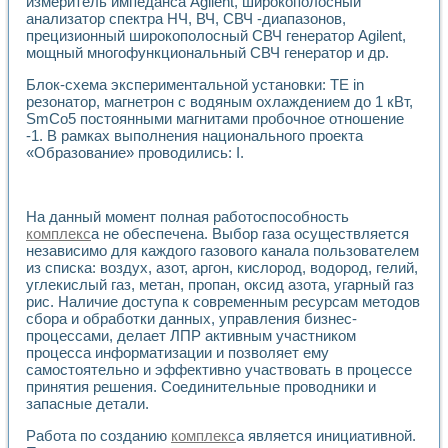
измеритель импеданса Agilent, широкополосный
Разработка виртуальных тренажеров путем моделировани
анализатор спектра НЧ, ВЧ, СВЧ -диапазонов,
Система блокировок, сигнализации и защиты ускорителя 
прецизионный широкополосный СВЧ генератор Agilent,
Система сбора данных и управления процессом цементир
мощный многофункциональный СВЧ генератор и др.
Управление температурой газовой среды специальной ба
Разработка программного обеспечения с использованием
Блок-схема экспериментальной установки: ТЕ in
Использование технологий NATIONAL INSTRUMENTS при ра
резонатор, магнетрон с водяным охлаждением до 1 кВт,
Оборудование для промышленной термотрансферной мар
SmCo5 постоянными магнитами пробочное отношение
-1. В рамках выполнения национального проекта
Автоматизация реометрических исследований на базе La
«Образование» проводились: I.
Применение измерителя иммитанса для исследова¬ния эле
Исследование электромагнитных переходных процессов при
Стенд для исследования электрических переходных харак
Автоматизация контроля сварных швов на базе техноло
На данный момент полная работоспособность
Измерительный контроль с применением неиндустриальны
комплекс
а не обеспечена. Выбор газа осуществляется
независимо для каждого газового канала пользователем
Моделирование надежности и эффективности систем упра
из списка: воздух, азот, аргон, кислород, водород, гелий,
Лабораторные практикумы и учебные стенды
углекислый газ, метан, пропан, оксид азота, угарный газ
Автоматизация лабораторного стенда по измерению проф
рис. Наличие доступа к современным ресурсам методов
Автоматизированные лабораторные комплексы для вузов,
сбора и обработки данных, управления бизнес-
Виртуальный прибор для исследования нелинейных рези
процессами, делает ЛПР активным участником
Использование виртуальных приборов в процесе изучения
процесса информатизации и позволяет ему
Использование программ ELECTRONICS WORKBENCH-MULTI
самостоятельно и эффективно участвовать в процессе
Лабораторный практикум по дисциплине «Цифровые вычис
принятия решения. Соединительные проводники и
Лабораторный практикум по ИНС на основе LabVIEW
запасные детали.
Лабораторный практикум по основам теории коммутации
Работа по созданию
комплекс
а является инициативной.
Опыт использования NI LabVIEW для создания лабораторн