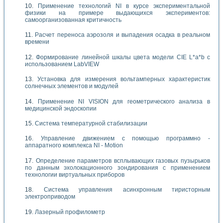
Применение технологий NI в курсе экспериментальной
физики на примере выдающихся экспериментов:
самоорганизованная критичность
Расчет переноса аэрозоля и выпадения осадка в реальном
времени
Формирование линейной шкалы цвета модели CIE L*a*b с
использованием LabVIEW
Установка для измерения вольтамперных характеристик
солнечных элементов и модулей
Применение NI VISION для геометрического анализа в
медицинской эндоскопии
Система температурной стабилизации
Управление движением с помощью программно -
аппаратного комплекса NI - Motion
Определение параметров всплывающих газовых пузырьков
по данным эхолокационного зондирования с применением
технологии виртуальных приборов
Система управления асинхронным тиристорным
электроприводом
Лазерный профилометр