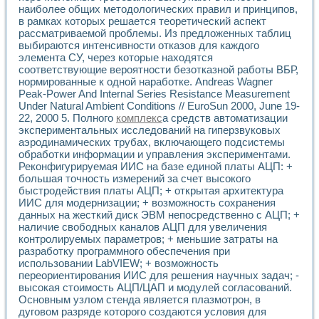
наиболее общих методологических правил и принципов,
в рамках которых решается теоретический аспект
рассматриваемой проблемы. Из предложенных таблиц
выбираются интенсивности отказов для каждого
элемента СУ, через которые находятся
соответствующие вероятности безотказной работы ВБР,
нормированные к одной наработке. Andreas Wagner
Peak-Power And Internal Series Resistance Measurement
Under Natural Ambient Conditions // EuroSun 2000, June 19-
22, 2000 5. Полного
комплекс
а средств автоматизации
экспериментальных исследований на гиперзвуковых
аэродинамических трубах, включающего подсистемы
обработки информации и управления экспериментами.
Реконфигурируемая ИИС на базе единой платы АЦП: +
большая точность измерений за счет высокого
быстродействия платы АЦП; + открытая архитектура
ИИС для модернизации; + возможность сохранения
данных на жесткий диск ЭВМ непосредственно с АЦП; +
наличие свободных каналов АЦП для увеличения
контролируемых параметров; + меньшие затраты на
разработку программного обеспечения при
использовании LabVIEW; + возможность
переориентирования ИИС для решения научных задач; -
высокая стоимость АЦП/ЦАП и модулей согласований.
Основным узлом стенда является плазмотрон, в
дуговом разряде которого создаются условия для