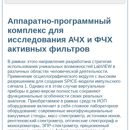
Расчет переноса аэрозоля и выпадения осадка в реально
Формирование линейной шкалы цвета модели CIE L*a*b с
Установка для измерения вольтамперных характеристик с
Аппаратно-программный
Применение NI VISION для геометрического анализа в ме
Система температурной стабилизации
комплекс для
Управление движением с помощью программно - аппаратног
исследования АЧХ и ФЧХ
Определение параметров всплывающих газовых пузырьков
Система управления асинхронным тиристорным электроп
активных фильтров
Лазерный профилометр
Применение средств NATIONAL INSTRUMENTS для автомат
Разработка автоматизированного стенда для исследован
В рамках этого направления разработана стратегия
Автоматизированный стенд рентгеновской диагностики п
использования уникальных возможностей LabVIEW в
Высокочувствительные оптоэлектронные дифракционные 
различных областях человеческой деятельности.
Установка для измерения диэлектрических свойств сегне
Применение осциллографического модуля с высоким
разрешением для создания SPICE-модели импульсного
Исследование кинетики зарождения и развития дефектов 
сигнала 1. Однако и в этом случае виртуальные
Лабораторный электрический импедансный томограф на б
приборы в демо-версии полностью сохраняют
Микрозондовая система для характеризации механических
функциональные особенности своих реальных
Метод траекторий в исследовании металлообрабатывающ
аналогов. Приобретаемое в рамках средств ИОП
Промышленная автоматизация
оборудование включает в себя сложное лабораторное
Автоматизация технологических процессов получения дис
оборудование: современные многофункциональные
Использование систем технического зрения для контроля
вакуумные стенды, масс-спектрометр, источники ионов,
Исследование электромагнитных переходных процессов при
рентгеновский спектрометр, оптические спектрограф и
монохроматоры, ЭПР-спектрометр, прецизионный
Применение LabVIEW при разработке обучающих информа