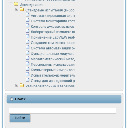
Исследования
Стендовые испытания (виброакустика, тензометрия и т.п.)
Автоматизированная система измерения параметров дизе
Система мониторинга состояния тяговых электродвигателей
Контроль духовых музыкальных инструментов
Лабораторный комплекс по исследованию элементной ба
Применение LabVIEW real-time module для моделирования
Создание комплекса по измерению скорости подвижного с
Система автоматизации экспериментальных исследований 
Функциональные модули в стандарте Nl SCXI для ультраз
Магнитометрический метод в дефектоскопии сварных шво
Перспективы использования машинного зрения в составе
Компьютерные измерительные системы для лабораторных
Испытательно-измерительный комплекс аппаратуры для о
Стенд для исследований рабочих процессов ДВС в динам
Радиоэлектроника и телекоммуникации
LabVIEW в расчетах радиолиний систем передачи данных
Аппаратно-программный комплекс для исследования АЧХ 
Поиск
Виртуальный лабораторный стенд для исследования пар
Измерение шумовых параметров операционных усилител
Измерительный преобразователь на основе цифровой обр
Инструменты для исследования выравнивания электричес
Инструменты для исследования компенсации эхо-сигнало