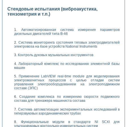
Стендовые испытания (виброакустика,
тензометрия и т.п.)
Автоматизированная система измерения параметров
дизельных двигателей типа В-46
Система мониторинга состояния тяговых электродвигателей
электровоза на базе устройств National Instruments
Контроль духовых музыкальных инструментов
Лабораторный комплекс по исследованию элементной базы
машин
Применение LabVIEW real-time module для моделирования
электромагнитных процессов с целью отладки систем
управления электрооборудованием на электроподвижном
составе (ЭПС)
Создание комплекса по измерению скорости подвижного
состава для тренажера машиниста состава
Система автоматизации экспериментальных исследований в
гиперзвуковых аэродинамических трубах
Функциональные модули в стандарте Nl SCXI для
ультразвуковых контрольно-измерительных систем