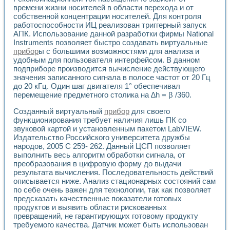
времени жизни носителей в области перехода и от
собственной концентрации носителей. Для контроля
работоспособности ИЦ реализован триггерный запуск
АПК. Использование данной разработки фирмы National
Instruments позволяет быстро создавать виртуальные
прибор
ы с большими возможностями для анализа и
удобным для пользователя интерфейсом. В данном
подприборе производится вычисление действующего
значения записанного сигнала в полосе частот от 20 Гц
до 20 кГц. Один шаг двигателя 1° обеспечивал
перемещение предметного столика на ∆h = β /360.
Созданный виртуальный
прибор
для своего
функционирования требует наличия лишь ПК со
звуковой картой и установленным пакетом LabVIEW.
Издательство Российского университета дружбы
народов, 2005 С 259- 262. Данный ЦСП позволяет
выполнить весь алгоритм обработки сигнала, от
преобразования в цифровую форму до выдачи
результата вычисления. Последовательность действий
описывается ниже. Анализ стационарных состояний сам
по себе очень важен для технологии, так как позволяет
предсказать качественные показатели готовых
продуктов и выявить области рискованных
превращений, не гарантирующих готовому продукту
требуемого качества. Датчик может быть использован