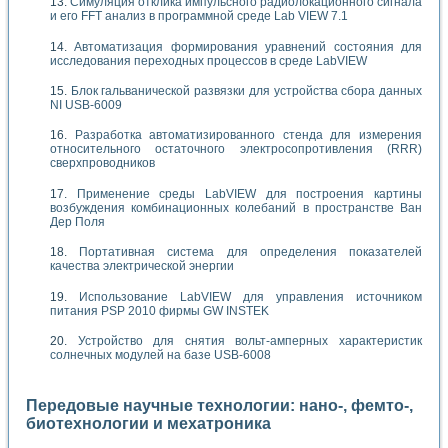
Симуляция отклика импульсного радиолокационного сигнала
и его FFT анализ в программной среде Lab VIEW 7.1
Автоматизация формирования уравнений состояния для
исследования переходных процессов в среде LabVIEW
Блок гальванической развязки для устройства сбора данных
NI USB-6009
Разработка автоматизированного стенда для измерения
относительного остаточного электросопротивления (RRR)
сверхпроводников
Применение среды LabVIEW для построения картины
возбуждения комбинационных колебаний в пространстве Ван
Дер Поля
Портативная система для определения показателей
качества электрической энергии
Использование LabVIEW для управления источником
питания PSP 2010 фирмы GW INSTEK
Устройство для снятия вольт-амперных характеристик
солнечных модулей на базе USB-6008
Передовые научные технологии: нано-, фемто-,
биотехнологии и мехатроника