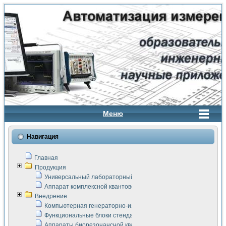
Меню
Навигация
Главная
Продукция
Универсальный лабораторный стенд "Сигнал-USB"
Аппарат комплексной квантовой терапии Интроскан
Внедрение
Компьютерная генераторно-измерительная система
Функциональные блоки стенда "Сигнал-USB"
Аппараты биорезонансной квантовой терапии серии СКАН