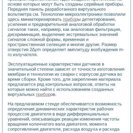
Универсальный стенд для исследования электрических ха
основе которых могут быть созданы серийные приборы.
Лабораторные практикумы по информационно-измерител
Передняя панель разработанного виртуального
Виртуальный измеритель частотных характеристик на осн
вольтметра см. Технологии микроэлектроники позволили
Лабораторный практикум по основам теории Коммутации
здесь миниатюризировать
прибор
ы детектирования,
Разработка виртуальной лабораторной работы «Имитаци
усиления и предварительной аналоговой обработки
Виртуальные практикумы по электротехнике в среде LabV
сигналов таких, например, как аналоговая фильтрация,
Из опыта внедрения в рамках национального проекта «Об
дискриминация, выделение экстремальных значений
сигналов сложной формы, временная и
Исследование эффективности решателей обыкновенных 
пространственная селекция и многие другие. Размер
Опыт разработки LabVIEW лабораторных практикумов н
отверстия 2∆ym определяет амплитуду возбуждения m-
Проблемы повышения качества образования и подготовки
го излучателя.
Развитие LabVIEW лабораторного практикума по электр
Разработка виртуальной лаборатории по электротехнике 
Эксплуатационные характеристики датчиков в
Усовершенствованные алгоритмы частотного анализа для
значительной степени зависят от точности изготовления
Об опыте работы учебного центра «Технологии NATIONAL
мембран и технологии их сварки с корпусом датчика во
время сборки. Кроме того, для закрепления материала
Технологии NI в магистерской программе «Прикладная фи
предлагается ряд контрольных вопросов, ответы на
Система диагностики двигателей постоянного тока
которые можно найти с использованием созданных
Автоматизированный стенд формирования электромагнитн
виртуальных
прибор
ов.
Лабораторный практикум по курсу ИИС на базе оборудов
Партнеры
На предлагаемом стенде обеспечивается возможность
Академические и отраслевые институты
определения динамических характеристик рабочих
Учебные заведения
процессов двигателя в виде дифференциальных
Бизнес
уравнений, описывающих реакции изменения частоты
вращения коленчатого вала двигателя, момента
Контакты
сопротивления двигателя, расхода воздуха и расхода