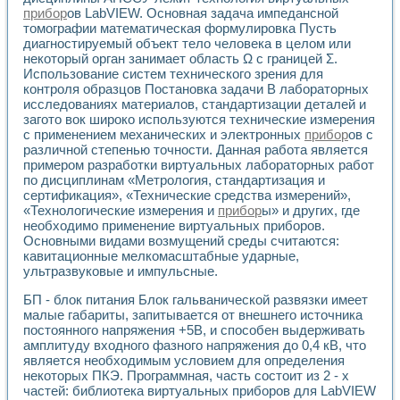
Разработка виртуальных тренажеров путем моделировани
прибор
ов LabVIEW. Основная задача импедансной
Система блокировок, сигнализации и защиты ускорителя 
томографии математическая формулировка Пусть
Система сбора данных и управления процессом цементир
диагностируемый объект тело человека в целом или
Управление температурой газовой среды специальной ба
некоторый орган занимает область Ω с границей Σ.
Разработка программного обеспечения с использованием
Использование систем технического зрения для
Использование технологий NATIONAL INSTRUMENTS при ра
контроля образцов Постановка задачи В лабораторных
исследованиях материалов, стандартизации деталей и
Оборудование для промышленной термотрансферной мар
загото вок широко используются технические измерения
Автоматизация реометрических исследований на базе La
с применением механических и электронных
прибор
ов с
Применение измерителя иммитанса для исследова¬ния эле
различной степенью точности. Данная работа является
Исследование электромагнитных переходных процессов при
примером разработки виртуальных лабораторных работ
Стенд для исследования электрических переходных харак
по дисциплинам «Метрология, стандартизация и
Автоматизация контроля сварных швов на базе техноло
сертификация», «Технические средства измерений»,
Измерительный контроль с применением неиндустриальны
«Технологические измерения и
прибор
ы» и других, где
Моделирование надежности и эффективности систем упра
необходимо применение виртуальных приборов.
Основными видами возмущений среды считаются:
Лабораторные практикумы и учебные стенды
кавитационные мелкомасштабные ударные,
Автоматизация лабораторного стенда по измерению проф
ультразвуковые и импульсные.
Автоматизированные лабораторные комплексы для вузов,
Виртуальный прибор для исследования нелинейных рези
БП - блок питания Блок гальванической развязки имеет
Использование виртуальных приборов в процесе изучения
малые габариты, запитывается от внешнего источника
Использование программ ELECTRONICS WORKBENCH-MULTI
постоянного напряжения +5В, и способен выдерживать
Лабораторный практикум по дисциплине «Цифровые вычис
амплитуду входного фазного напряжения до 0,4 кВ, что
Лабораторный практикум по ИНС на основе LabVIEW
является необходимым условием для определения
некоторых ПКЭ. Программная, часть состоит из 2 - х
Лабораторный практикум по основам теории коммутации
частей: библиотека виртуальных приборов для LabVIEW
Опыт использования NI LabVIEW для создания лабораторн