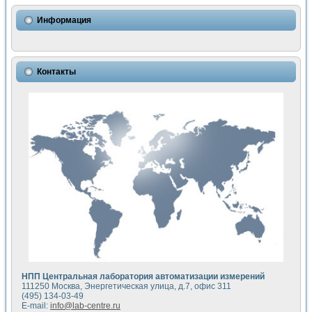
Использование NI LabVIEW для математического моделир
Исследовние возможности создания измерителя ВАХ фото
Информация
Математическое моделирование генератора сигналов - и
Моделирование и экспериментальное исследование линей
Применение осциллографического модуля с высоким разр
Симуляция отклика импульсного радиолокационного сигнал
Контакты
Автоматизация формирования уравнений состояния для и
Блок гальванической развязки для устройства сбора данн
Разработка автоматизированного стенда для измерения о
Применение среды LabVIEW для построения картины возб
Портативная система для определения показателей качес
Использование LabVIEW для управления источником пит
Устройство для снятия вольт-амперных характеристик со
Передовые научные технологии: нано-, фемто-, биотехнологи
Автоматизированная установка по измерению временных 
Автоматизированный лабораторный комплекс на базе Lab
Визуализация моделирования и оптимизации тепловой об
Виртуальный прибор для исследования функциональных в
Исследование возможности создания экономичного виртуа
Исследование кинетики движения макрочастиц в упорядо
Комплекс автоматизированной диагностики крови
НПП Центральная лаборатория автоматизации измерений
Метод прогнозирования свойств дисперсных продуктов п
111250 Москва, Энергетическая улица, д.7, офис 311
Недорогая система управления сверхпроводящим соленои
(495) 134-03-49
E-mail:
info@lab-centre.ru
Применение технологий NI в курсе экспериментальной фи