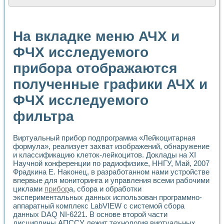
Расчет переноса аэрозоля и выпадения осадка в реально
Формирование линейной шкалы цвета модели CIE L*a*b с
Установка для измерения вольтамперных характеристик с
На вкладке меню АЧХ и
Применение NI VISION для геометрического анализа в ме
Система температурной стабилизации
ФЧХ исследуемого
Управление движением с помощью программно - аппаратног
прибора отображаются
Определение параметров всплывающих газовых пузырьков
Система управления асинхронным тиристорным электроп
полученные графики АЧХ и
Лазерный профилометр
Применение средств NATIONAL INSTRUMENTS для автомат
ФЧХ исследуемого
Разработка автоматизированного стенда для исследован
Автоматизированный стенд рентгеновской диагностики п
фильтра
Высокочувствительные оптоэлектронные дифракционные 
Установка для измерения диэлектрических свойств сегне
Виртуальный прибор подпрограмма «Лейкоцитарная
Исследование кинетики зарождения и развития дефектов 
формула», реализует захват изображений, обнаружение
Лабораторный электрический импедансный томограф на б
и классификацию клеток-лейкоцитов. Доклады на XI
Микрозондовая система для характеризации механических
Научной конференции по радиофизике, ННГУ, Май, 2007
Метод траекторий в исследовании металлообрабатывающ
Фрадкина Е. Наконец, в разработанном нами устройстве
Промышленная автоматизация
впервые для мониторинга и управления всеми рабочими
Автоматизация технологических процессов получения дис
циклами
прибор
а, сбора и обработки
экспериментальных данных использован программно-
Использование систем технического зрения для контроля
аппаратный комплекс LabVIEW с системой сбора
Исследование электромагнитных переходных процессов при
данных DAQ NI-6221. В основе второй части
Применение LabVIEW при разработке обучающих информа
дисциплины АПССУ лежит технология виртуальных