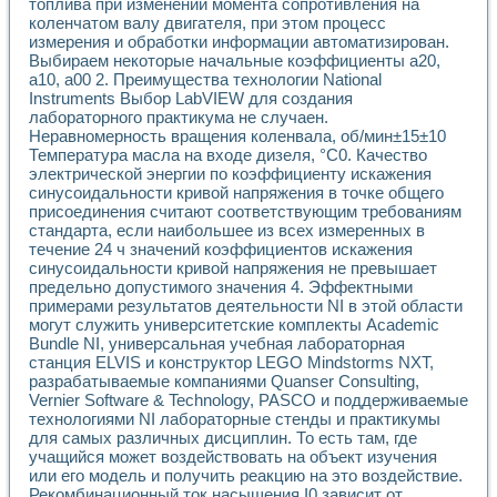
топлива при изменении момента сопротивления на
коленчатом валу двигателя, при этом процесс
измерения и обработки информации автоматизирован.
Выбираем некоторые начальные коэффициенты a20,
a10, a00 2. Преимущества технологии National
Instruments Выбор LabVIEW для создания
лабораторного практикума не случаен.
Неравномерность вращения коленвала, об/мин±15±10
Температура масла на входе дизеля, °С0. Качество
электрической энергии по коэффициенту искажения
синусоидальности кривой напряжения в точке общего
присоединения считают соответствующим требованиям
стандарта, если наибольшее из всех измеренных в
течение 24 ч значений коэффициентов искажения
синусоидальности кривой напряжения не превышает
предельно допустимого значения 4. Эффектными
примерами результатов деятельности NI в этой области
могут служить университетские комплекты Academic
Bundle NI, универсальная учебная лабораторная
станция ELVIS и конструктор LEGO Mindstorms NXT,
разрабатываемые компаниями Quanser Consulting,
Vernier Software & Technology, PASCO и поддерживаемые
технологиями NI лабораторные стенды и практикумы
для самых различных дисциплин. То есть там, где
учащийся может воздействовать на объект изучения
или его модель и получить реакцию на это воздействие.
Рекомбинационный ток насыщения I0 зависит от