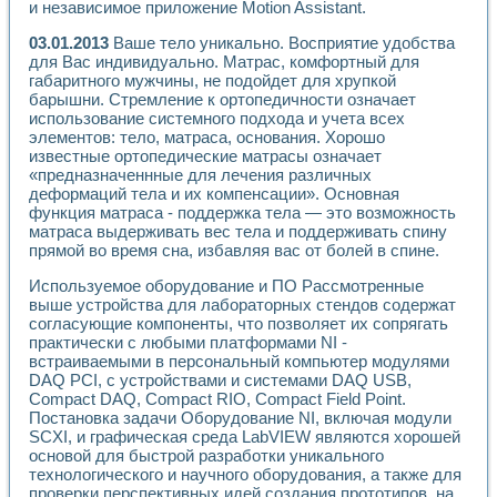
и независимое приложение Motion Assistant.
Применение LabVIEW для исследования течения в расши
Создание виртуальной работы «Изучение магнитных свой
03.01.2013
Ваше тело уникально. Восприятие удобства
Обратный маятник
для Вас индивидуально. Матрас, комфортный для
Устройство для изучения основ интерфейсов обмена по п
габаритного мужчины, не подойдет для хрупкой
Лабораторный практикум: изучение адиабатического расш
барышни. Стремление к ортопедичности означает
использование системного подхода и учета всех
Стенд для исследования электрических переходных харак
элементов: тело, матраса, основания. Хорошо
Система статистической обработки результатов измерите
известные ортопедические матрасы означает
Автоматизация лазерно-плазменных измерений с помощ
«предназначеннные для лечения различных
Модельно-измерительный комплекс. Назначение. Состав.
деформаций тела и их компенсации». Основная
Использование технологий NATIONAL INSTRUMENTS для с
функция матраса - поддержка тела — это возможность
Учебный практикум "Спектральный и корреляционный ана
матраса выдерживать вес тела и поддерживать спину
Учебный стенд для исследования принципа действия унив
прямой во время сна, избавляя вас от болей в спине.
Оборудование и программное обеспечение учебных лабор
Используемое оборудование и ПО Рассмотренные
Виртуальный лабораторный практикум для изучения техн
выше устройства для лабораторных стендов содержат
Управление роботом ТУР-10 средствами LabVIEW
согласующие компоненты, что позволяет их сопрягать
Аппаратно-программный комплекс для исследования АЧХ 
практически с любыми платформами NI -
Автоматизированный дистанционный лабораторный практи
встраиваемыми в персональный компьютер модулями
Исследование возможности реставрации одномерных сигн
DAQ PCI, с устройствами и системами DAQ USB,
Использование технологий NATIONAL INSTRUMENTS в оп
Compact DAQ, Compact RIO, Compact Field Point.
Разработка модификаций алгоритма полигармонической э
Постановка задачи Оборудование NI, включая модули
Учебный стенд для исследования принципа действия унив
SCXI, и графическая среда LabVIEW являются хорошей
основой для быстрой разработки уникального
Виртуальная система поддержки принимаемых решений в
технологического и научного оборудования, а также для
Преемственность дисциплин «Моделирование систем» и «
проверки перспективных идей создания прототипов, на