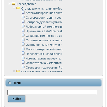
Исследования
Стендовые испытания (виброакустика, тензометрия и т.п.)
Автоматизированная система измерения параметров дизе
Система мониторинга состояния тяговых электродвигателей
Контроль духовых музыкальных инструментов
Лабораторный комплекс по исследованию элементной ба
Применение LabVIEW real-time module для моделирования
Создание комплекса по измерению скорости подвижного с
Система автоматизации экспериментальных исследований 
Функциональные модули в стандарте Nl SCXI для ультраз
Магнитометрический метод в дефектоскопии сварных шво
Перспективы использования машинного зрения в составе
Компьютерные измерительные системы для лабораторных
Испытательно-измерительный комплекс аппаратуры для о
Стенд для исследований рабочих процессов ДВС в динам
Радиоэлектроника и телекоммуникации
LabVIEW в расчетах радиолиний систем передачи данных
Аппаратно-программный комплекс для исследования АЧХ 
Поиск
Виртуальный лабораторный стенд для исследования пар
Измерение шумовых параметров операционных усилител
Измерительный преобразователь на основе цифровой обр
Инструменты для исследования выравнивания электричес
Инструменты для исследования компенсации эхо-сигнало