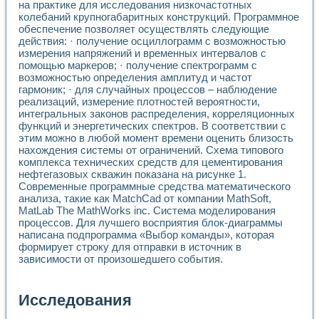
на практике для исследования низкочастотных
колебаний крупногабаритных конструкций. Программное
обеспечение позволяет осуществлять следующие
действия: · получение осциллограмм с возможностью
измерения напряжений и временных интервалов с
помощью маркеров; · получение спектрограмм с
возможностью определения амплитуд и частот
гармоник; · для случайных процессов – наблюдение
реализаций, измерение плотностей вероятности,
интегральных законов распределения, корреляционных
функций и энергетических спектров. В соответствии с
этим можно в любой момент времени оценить близость
нахождения системы от ограничений. Схема типового
комплекса технических средств для цементирования
нефтегазовых скважин показана на рисунке 1.
Современные программные средства математического
анализа, такие как MatchCad от компании MathSoft,
MatLab The MathWorks inc. Система моделирования
процессов. Для лучшего восприятия блок-диаграммы
написана подпрограмма «Выбор команды», которая
формирует строку для отправки в источник в
зависимости от произошедшего события.
Исследования