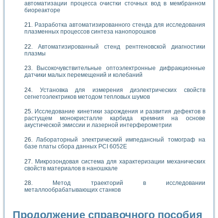
автоматизации процесса очистки сточных вод в мембранном
биореакторе
Разработка автоматизированного стенда для исследования
плазменных процессов синтеза нанопорошков
Автоматизированный стенд рентгеновской диагностики
плазмы
Высокочувствительные оптоэлектронные дифракционные
датчики малых перемещений и колебаний
Установка для измерения диэлектрических свойств
сегнетоэлектриков методом тепловых шумов
Исследование кинетики зарождения и развития дефектов в
растущем монокристалле карбида кремния на основе
акустической эмиссии и лазерной интерферометрии
Лабораторный электрический импедансный томограф на
базе платы сбора данных PCI 6052E
Микрозондовая система для характеризации механических
свойств материалов в наношкале
Метод траекторий в исследовании
металлообрабатывающих станков
Продолжение справочного пособия