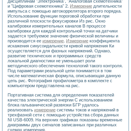
дисциплинам "Электроника", "Аналоговая схемотехника"
Разработка виртуальных тренажеров путем моделировани
и "Цифровая схемотехника" 2.
Измерение
длительности
Система блокировок, сигнализации и защиты ускорителя 
импульса с помощью автокоррелятора второго порядка.
Система сбора данных и управления процессом цементир
Использование функции пороговой обработки при
Управление температурой газовой среды специальной ба
различной плоскости фокусировки Из рис. Окно
Разработка программного обеспечения с использованием
калибровки измерительных каналов В процессе
Использование технологий NATIONAL INSTRUMENTS при ра
калибровки для каждой контрольной точки на датчики
Оборудование для промышленной термотрансферной мар
задается требуемое значение физической величины и
Автоматизация реометрических исследований на базе La
производится ее
измерение
.
Измерение
коэффициента
Применение измерителя иммитанса для исследова¬ния эле
искажения синусоидальности кривой напряжения Ки
осуществляется для фазных напряжений. Однако,
Исследование электромагнитных переходных процессов при
развитие технических и программных средств
Стенд для исследования электрических переходных харак
локальной диагностики не уменьшает роли
Автоматизация контроля сварных швов на базе техноло
методического обеспечения технологий такого контроля.
Измерительный контроль с применением неиндустриальны
Под параметрами реальной цепи понимается в том
Моделирование надежности и эффективности систем упра
числе математическая формула, описывающая данную
Лабораторные практикумы и учебные стенды
цепь рис. Фотография профилометра в комплекте с
Автоматизация лабораторного стенда по измерению проф
компьютером представлена на рис.
Автоматизированные лабораторные комплексы для вузов,
Портативная система для определения показателей
Виртуальный прибор для исследования нелинейных рези
качества электрической энергии С использованием
Использование виртуальных приборов в процесе изучения
блока гальванической развязки БГР удалось
Использование программ ELECTRONICS WORKBENCH-MULTI
реализовать
измерение
системы токов и напряжений в
Лабораторный практикум по дисциплине «Цифровые вычис
трехфазной сети с помощью устройства сбора данных
Лабораторный практикум по ИНС на основе LabVIEW
NI USB-6009. На верхних графиках показаны временные
Лабораторный практикум по основам теории коммутации
диаграммы двух сигналов записанных при различных
Опыт использования NI LabVIEW для создания лабораторн
схемах измерения.