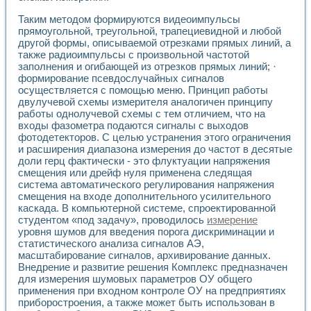
Применение LabVIEW для исследования течения в расши
Таким методом формируются видеоимпульсы
Создание виртуальной работы «Изучение магнитных свой
прямоугольной, треугольной, трапециевидной и любой
Обратный маятник
другой формы, описываемой отрезками прямых линий, а
Устройство для изучения основ интерфейсов обмена по п
также радиоимпульсы с произвольной частотой
Лабораторный практикум: изучение адиабатического расш
заполнения и огибающей из отрезков прямых линий; ·
Стенд для исследования электрических переходных харак
формирование псевдослучайных сигналов
Система статистической обработки результатов измерите
осуществляется с помощью меню. Принцип работы
Автоматизация лазерно-плазменных измерений с помощ
двулучевой схемы измерителя аналогичен принципу
работы однолучевой схемы с тем отличием, что на
Модельно-измерительный комплекс. Назначение. Состав.
входы фазометра подаются сигналы с выходов
Использование технологий NATIONAL INSTRUMENTS для с
фотодетекторов. С целью устранения этого ограничения
Учебный практикум "Спектральный и корреляционный ана
и расширения диапазона измерения до частот в десятые
Учебный стенд для исследования принципа действия унив
доли герц фактически - это флуктуации напряжения
Оборудование и программное обеспечение учебных лабор
смещения или дрейф нуля применена следящая
Виртуальный лабораторный практикум для изучения техн
система автоматического регулирования напряжения
Управление роботом ТУР-10 средствами LabVIEW
смещения на входе дополнительного усилительного
Аппаратно-программный комплекс для исследования АЧХ 
каскада. В компьютерной системе, спроектированной
Автоматизированный дистанционный лабораторный практи
студентом «под задачу», проводилось
измерение
уровня шумов для введения порога дискриминации и
Исследование возможности реставрации одномерных сигн
статистического анализа сигналов АЭ,
Использование технологий NATIONAL INSTRUMENTS в оп
масштабирование сигналов, архивирование данных.
Разработка модификаций алгоритма полигармонической э
Внедрение и развитие решения Комплекс предназначен
Учебный стенд для исследования принципа действия унив
для измерения шумовых параметров ОУ общего
Виртуальная система поддержки принимаемых решений в
применения при входном контроле ОУ на предприятиях
Преемственность дисциплин «Моделирование систем» и «
приборостроения, а также может быть использован в