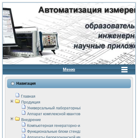
Меню
Навигация
Главная
Продукция
Универсальный лабораторный стенд "Сигнал-USB"
Аппарат комплексной квантовой терапии Интроскан
Внедрение
Компьютерная генераторно-измерительная система
Функциональные блоки стенда "Сигнал-USB"
Аппараты биорезонансной квантовой терапии серии СКАН