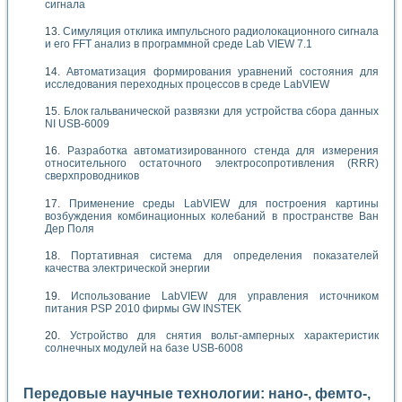
сигнала
Симуляция отклика импульсного радиолокационного сигнала
и его FFT анализ в программной среде Lab VIEW 7.1
Автоматизация формирования уравнений состояния для
исследования переходных процессов в среде LabVIEW
Блок гальванической развязки для устройства сбора данных
NI USB-6009
Разработка автоматизированного стенда для измерения
относительного остаточного электросопротивления (RRR)
сверхпроводников
Применение среды LabVIEW для построения картины
возбуждения комбинационных колебаний в пространстве Ван
Дер Поля
Портативная система для определения показателей
качества электрической энергии
Использование LabVIEW для управления источником
питания PSP 2010 фирмы GW INSTEK
Устройство для снятия вольт-амперных характеристик
солнечных модулей на базе USB-6008
Передовые научные технологии: нано-, фемто-,