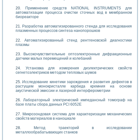
Применение средств NATIONAL INSTRUMENTS для
автоматизации процесса очистки сточных вод в мембранном
биореакторе
Разработка автоматизированного стенда для исследования
плазменных процессов синтеза нанопорошков
Автоматизированный стенд рентгеновской диагностики
плазмы
Высокочувствительные оптоэлектронные дифракционные
датчики малых перемещений и колебаний
Установка для измерения диэлектрических свойств
сегнетоэлектриков методом тепловых шумов
Исследование кинетики зарождения и развития дефектов в
растущем монокристалле карбида кремния на основе
акустической эмиссии и лазерной интерферометрии
Лабораторный электрический импедансный томограф на
базе платы сбора данных PCI 6052E
Микрозондовая система для характеризации механических
свойств материалов в наношкале
Метод траекторий в исследовании
металлообрабатывающих станков