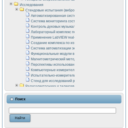
Исследования
Стендовые испытания (виброакустика, тензометрия и т.п.)
Автоматизированная система измерения параметров дизе
Система мониторинга состояния тяговых электродвигателей
Контроль духовых музыкальных инструментов
Лабораторный комплекс по исследованию элементной ба
Применение LabVIEW real-time module для моделирования
Создание комплекса по измерению скорости подвижного с
Система автоматизации экспериментальных исследований 
Функциональные модули в стандарте Nl SCXI для ультраз
Магнитометрический метод в дефектоскопии сварных шво
Перспективы использования машинного зрения в составе
Компьютерные измерительные системы для лабораторных
Испытательно-измерительный комплекс аппаратуры для о
Стенд для исследований рабочих процессов ДВС в динам
Радиоэлектроника и телекоммуникации
LabVIEW в расчетах радиолиний систем передачи данных
Аппаратно-программный комплекс для исследования АЧХ 
Поиск
Виртуальный лабораторный стенд для исследования пар
Измерение шумовых параметров операционных усилител
Измерительный преобразователь на основе цифровой обр
Инструменты для исследования выравнивания электричес
Инструменты для исследования компенсации эхо-сигнало