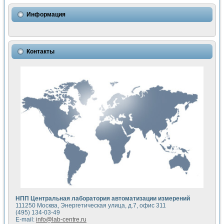
Использование NI LabVIEW для математического моделир
Исследовние возможности создания измерителя ВАХ фото
Информация
Математическое моделирование генератора сигналов - и
Моделирование и экспериментальное исследование линей
Применение осциллографического модуля с высоким разр
Симуляция отклика импульсного радиолокационного сигнал
Контакты
Автоматизация формирования уравнений состояния для и
Блок гальванической развязки для устройства сбора данн
Разработка автоматизированного стенда для измерения о
Применение среды LabVIEW для построения картины возб
Портативная система для определения показателей качес
Использование LabVIEW для управления источником пит
Устройство для снятия вольт-амперных характеристик со
Передовые научные технологии: нано-, фемто-, биотехнологи
Автоматизированная установка по измерению временных 
Автоматизированный лабораторный комплекс на базе Lab
Визуализация моделирования и оптимизации тепловой об
Виртуальный прибор для исследования функциональных в
Исследование возможности создания экономичного виртуа
Исследование кинетики движения макрочастиц в упорядо
Комплекс автоматизированной диагностики крови
НПП Центральная лаборатория автоматизации измерений
Метод прогнозирования свойств дисперсных продуктов п
111250 Москва, Энергетическая улица, д.7, офис 311
Недорогая система управления сверхпроводящим соленои
(495) 134-03-49
E-mail:
info@lab-centre.ru
Применение технологий NI в курсе экспериментальной фи