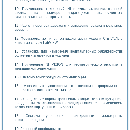
Применение технологий NI в курсе экспериментальной
физики на примере выдающихся экспериментов:
самоорганизованная критичность
Расчет переноса аэрозоля и выпадения осадка в реальном
времени
Формирование линейной шкалы цвета модели CIE L*a*b с
использованием LabVIEW
Установка для измерения вольтамперных характеристик
солнечных элементов и модулей
Применение NI VISION для геометрического анализа в
медицинской эндоскопии
Система температурной стабилизации
Управление движением с помощью программно -
аппаратного комплекса NI - Motion
Определение параметров всплывающих газовых пузырьков
по данным эхолокационного зондирования с применением
технологии виртуальных приборов
Система управления асинхронным тиристорным
электроприводом
Лазерный профилометр