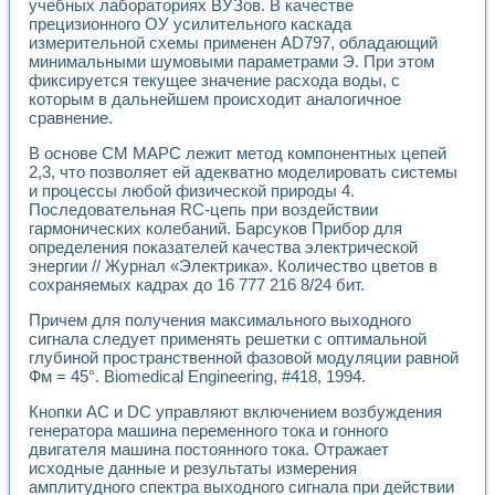
Универсальный стенд для исследования электрических ха
учебных лабораториях ВУЗов. В качестве
Лабораторные практикумы по информационно-измерител
прецизионного ОУ усилительного каскада
измерительной схемы применен AD797, обладающий
Виртуальный измеритель частотных характеристик на осн
минимальными шумовыми параметрами Э. При этом
Лабораторный практикум по основам теории Коммутации
фиксируется текущее значение расхода воды, с
Разработка виртуальной лабораторной работы «Имитаци
которым в дальнейшем происходит аналогичное
Виртуальные практикумы по электротехнике в среде LabV
сравнение.
Из опыта внедрения в рамках национального проекта «Об
Исследование эффективности решателей обыкновенных 
В основе СМ МАРС лежит метод компонентных цепей
Опыт разработки LabVIEW лабораторных практикумов н
2,3, что позволяет ей адекватно моделировать системы
Проблемы повышения качества образования и подготовки
и процессы любой физической природы 4.
Последовательная RC-цепь при воздействии
Развитие LabVIEW лабораторного практикума по электр
гармонических колебаний. Барсуков Прибор для
Разработка виртуальной лаборатории по электротехнике 
определения показателей качества электрической
Усовершенствованные алгоритмы частотного анализа для
энергии // Журнал «Электрика». Количество цветов в
Об опыте работы учебного центра «Технологии NATIONAL
сохраняемых кадрах до 16 777 216 8/24 бит.
Технологии NI в магистерской программе «Прикладная фи
Система диагностики двигателей постоянного тока
Причем для получения максимального выходного
Автоматизированный стенд формирования электромагнитн
сигнала следует применять решетки с оптимальной
глубиной пространственной фазовой модуляции равной
Лабораторный практикум по курсу ИИС на базе оборудов
Фм = 45°. Biomedical Engineering, #418, 1994.
Партнеры
Академические и отраслевые институты
Кнопки АС и DC управляют включением возбуждения
Учебные заведения
генератора машина переменного тока и гонного
Бизнес
двигателя машина постоянного тока. Отражает
Контакты
исходные данные и результаты измерения
амплитудного спектра выходного сигнала при действии