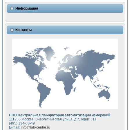
Использование NI LabVIEW для математического моделир
Исследовние возможности создания измерителя ВАХ фото
Информация
Математическое моделирование генератора сигналов - и
Моделирование и экспериментальное исследование линей
Применение осциллографического модуля с высоким разр
Симуляция отклика импульсного радиолокационного сигнал
Контакты
Автоматизация формирования уравнений состояния для и
Блок гальванической развязки для устройства сбора данн
Разработка автоматизированного стенда для измерения о
Применение среды LabVIEW для построения картины возб
Портативная система для определения показателей качес
Использование LabVIEW для управления источником пит
Устройство для снятия вольт-амперных характеристик со
Передовые научные технологии: нано-, фемто-, биотехнологи
Автоматизированная установка по измерению временных 
Автоматизированный лабораторный комплекс на базе Lab
Визуализация моделирования и оптимизации тепловой об
Виртуальный прибор для исследования функциональных в
Исследование возможности создания экономичного виртуа
Исследование кинетики движения макрочастиц в упорядо
Комплекс автоматизированной диагностики крови
НПП Центральная лаборатория автоматизации измерений
Метод прогнозирования свойств дисперсных продуктов п
111250 Москва, Энергетическая улица, д.7, офис 311
Недорогая система управления сверхпроводящим соленои
(495) 134-03-49
E-mail:
info@lab-centre.ru
Применение технологий NI в курсе экспериментальной фи