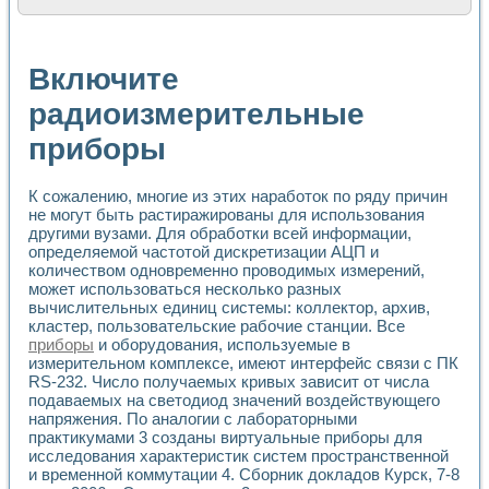
Расчет переноса аэрозоля и выпадения осадка в реально
Формирование линейной шкалы цвета модели CIE L*a*b с
Установка для измерения вольтамперных характеристик с
Включите
Применение NI VISION для геометрического анализа в ме
Система температурной стабилизации
радиоизмерительные
Управление движением с помощью программно - аппаратног
приборы
Определение параметров всплывающих газовых пузырьков
Система управления асинхронным тиристорным электроп
Лазерный профилометр
К сожалению, многие из этих наработок по ряду причин
Применение средств NATIONAL INSTRUMENTS для автомат
не могут быть растиражированы для использования
Разработка автоматизированного стенда для исследован
другими вузами. Для обработки всей информации,
Автоматизированный стенд рентгеновской диагностики п
определяемой частотой дискретизации АЦП и
Высокочувствительные оптоэлектронные дифракционные 
количеством одновременно проводимых измерений,
Установка для измерения диэлектрических свойств сегне
может использоваться несколько разных
Исследование кинетики зарождения и развития дефектов 
вычислительных единиц системы: коллектор, архив,
кластер, пользовательские рабочие станции. Все
Лабораторный электрический импедансный томограф на б
приборы
и оборудования, используемые в
Микрозондовая система для характеризации механических
измерительном комплексе, имеют интерфейс связи с ПК
Метод траекторий в исследовании металлообрабатывающ
RS-232. Число получаемых кривых зависит от числа
Промышленная автоматизация
подаваемых на светодиод значений воздействующего
Автоматизация технологических процессов получения дис
напряжения. По аналогии с лабораторными
Использование систем технического зрения для контроля
практикумами 3 созданы виртуальные приборы для
Исследование электромагнитных переходных процессов при
исследования характеристик систем пространственной
Применение LabVIEW при разработке обучающих информа
и временной коммутации 4. Сборник докладов Курск, 7-8