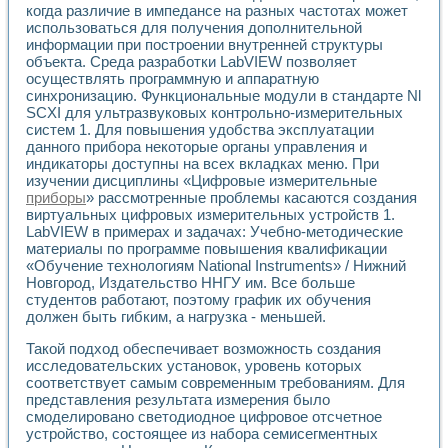
когда различие в импедансе на разных частотах может
Применение LabVIEW для исследования течения в расши
использоваться для получения дополнительной
Создание виртуальной работы «Изучение магнитных свой
информации при построении внутренней структуры
Обратный маятник
объекта. Среда разработки LabVIEW позволяет
Устройство для изучения основ интерфейсов обмена по п
осуществлять программную и аппаратную
Лабораторный практикум: изучение адиабатического расш
синхронизацию. Функциональные модули в стандарте Nl
Стенд для исследования электрических переходных харак
SCXI для ультразвуковых контрольно-измерительных
Система статистической обработки результатов измерите
систем 1. Для повышения удобства эксплуатации
Автоматизация лазерно-плазменных измерений с помощ
данного прибора некоторые органы управления и
индикаторы доступны на всех вкладках меню. При
Модельно-измерительный комплекс. Назначение. Состав.
изучении дисциплины «Цифровые измерительные
Использование технологий NATIONAL INSTRUMENTS для с
приборы
» рассмотренные проблемы касаются создания
Учебный практикум "Спектральный и корреляционный ана
виртуальных цифровых измерительных устройств 1.
Учебный стенд для исследования принципа действия унив
LabVIEW в примерах и задачах: Учебно-методические
Оборудование и программное обеспечение учебных лабор
материалы по программе повышения квалификации
Виртуальный лабораторный практикум для изучения техн
«Обучение технологиям National Instruments» / Нижний
Управление роботом ТУР-10 средствами LabVIEW
Новгород, Издательство ННГУ им. Все больше
Аппаратно-программный комплекс для исследования АЧХ 
студентов работают, поэтому график их обучения
Автоматизированный дистанционный лабораторный практи
должен быть гибким, а нагрузка - меньшей.
Исследование возможности реставрации одномерных сигн
Такой подход обеспечивает возможность создания
Использование технологий NATIONAL INSTRUMENTS в оп
исследовательских установок, уровень которых
Разработка модификаций алгоритма полигармонической э
соответствует самым современным требованиям. Для
Учебный стенд для исследования принципа действия унив
представления результата измерения было
Виртуальная система поддержки принимаемых решений в
смоделировано светодиодное цифровое отсчетное
Преемственность дисциплин «Моделирование систем» и «
устройство, состоящее из набора семисегментных