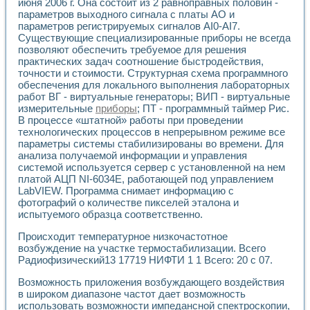
июня 2006 г. Она состоит из 2 равноправных половин -
Разработка виртуальных тренажеров путем моделировани
параметров выходного сигнала с платы АО и
Система блокировок, сигнализации и защиты ускорителя 
параметров регистрируемых сигналов AI0-AI7.
Система сбора данных и управления процессом цементир
Существующие специализированные приборы не всегда
Управление температурой газовой среды специальной ба
позволяют обеспечить требуемое для решения
Разработка программного обеспечения с использованием
практических задач соотношение быстродействия,
Использование технологий NATIONAL INSTRUMENTS при ра
точности и стоимости. Структурная схема программного
Оборудование для промышленной термотрансферной мар
обеспечения для локального выполнения лабораторных
Автоматизация реометрических исследований на базе La
работ ВГ - виртуальные генераторы; ВИП - виртуальные
Применение измерителя иммитанса для исследова¬ния эле
измерительные
приборы
; ПТ - программный таймер Рис.
В процессе «штатной» работы при проведении
Исследование электромагнитных переходных процессов при
технологических процессов в непрерывном режиме все
Стенд для исследования электрических переходных харак
параметры системы стабилизированы во времени. Для
Автоматизация контроля сварных швов на базе техноло
анализа получаемой информации и управления
Измерительный контроль с применением неиндустриальны
системой используется сервер с установленной на нем
Моделирование надежности и эффективности систем упра
платой АЦП NI-6034E, работающей под управлением
Лабораторные практикумы и учебные стенды
LabVIEW. Программа снимает информацию с
Автоматизация лабораторного стенда по измерению проф
фотографий о количестве пикселей эталона и
Автоматизированные лабораторные комплексы для вузов,
испытуемого образца соответственно.
Виртуальный прибор для исследования нелинейных рези
Происходит температурное низкочастотное
Использование виртуальных приборов в процесе изучения
возбуждение на участке термостабилизации. Всего
Использование программ ELECTRONICS WORKBENCH-MULTI
Радиофизический13 17719 НИФТИ 1 1 Всего: 20 с 07.
Лабораторный практикум по дисциплине «Цифровые вычис
Лабораторный практикум по ИНС на основе LabVIEW
Возможность приложения возбуждающего воздействия
Лабораторный практикум по основам теории коммутации
в широком диапазоне частот дает возможность
Опыт использования NI LabVIEW для создания лабораторн
использовать возможности импедансной спектроскопии,