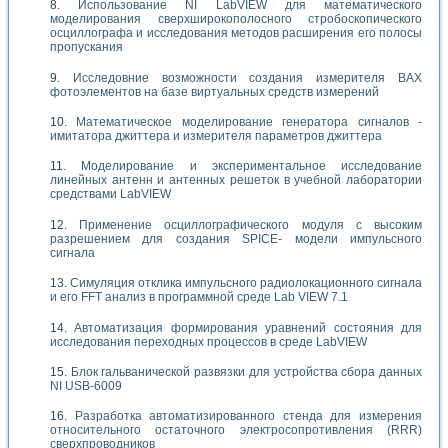
Использование NI LabVIEW для математического
моделирования сверхширокополосного стробоскопического
осциллографа и исследования методов расширения его полосы
пропускания
Исследовние возможности создания измерителя ВАХ
фотоэлементов на базе виртуальных средств измерений
Математическое моделирование генератора сигналов -
имитатора джиттера и измерителя параметров джиттера
Моделирование и экспериментальное исследование
линейных антенн и антенных решеток в учебной лаборатории
средствами LabVIEW
Применение осциллографического модуля с высоким
разрешением для создания SPICE- модели импульсного
сигнала
Симуляция отклика импульсного радиолокационного сигнала
и его FFT анализ в программной среде Lab VIEW 7.1
Автоматизация формирования уравнений состояния для
исследования переходных процессов в среде LabVIEW
Блок гальванической развязки для устройства сбора данных
NI USB-6009
Разработка автоматизированного стенда для измерения
относительного остаточного электросопротивления (RRR)
сверхпроводников