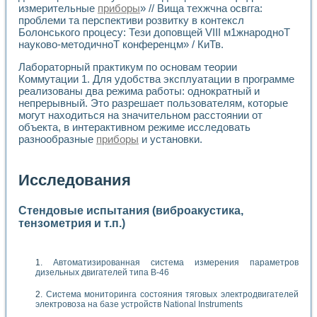
измерительные
приборы
» // Вища техжчна освгга:
проблеми та перспективи розвитку в контексл
Болонського процесу: Тези доповщей VIII м1жнародноТ
науково-методичноТ конференцм» / КиТв.
Лабораторный практикум по основам теории
Коммутации 1. Для удобства эксплуатации в программе
реализованы два режима работы: однократный и
непрерывный. Это разрешает пользователям, которые
могут находиться на значительном расстоянии от
объекта, в интерактивном режиме исследовать
разнообразные
приборы
и установки.
Исследования
Стендовые испытания (виброакустика,
тензометрия и т.п.)
Автоматизированная система измерения параметров
дизельных двигателей типа В-46
Система мониторинга состояния тяговых электродвигателей
электровоза на базе устройств National Instruments