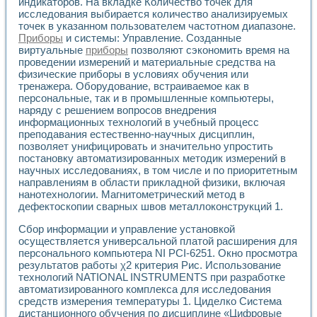
Универсальный стенд для исследования электрических ха
индикаторов. На вкладке Количество точек для
исследования выбирается количество анализируемых
Лабораторные практикумы по информационно-измерител
точек в указанном пользователем частотном диапазоне.
Виртуальный измеритель частотных характеристик на осн
Приборы
и системы: Управление. Созданные
Лабораторный практикум по основам теории Коммутации
виртуальные
приборы
позволяют сэкономить время на
Разработка виртуальной лабораторной работы «Имитаци
проведении измерений и материальные средства на
Виртуальные практикумы по электротехнике в среде LabV
физические приборы в условиях обучения или
Из опыта внедрения в рамках национального проекта «Об
тренажера. Оборудование, встраиваемое как в
Исследование эффективности решателей обыкновенных 
персональные, так и в промышленные компьютеры,
Опыт разработки LabVIEW лабораторных практикумов н
наряду с решением вопросов внедрения
Проблемы повышения качества образования и подготовки
информационных технологий в учебный процесс
преподавания естественно-научных дисциплин,
Развитие LabVIEW лабораторного практикума по электр
позволяет унифицировать и значительно упростить
Разработка виртуальной лаборатории по электротехнике 
постановку автоматизированных методик измерений в
Усовершенствованные алгоритмы частотного анализа для
научных исследованиях, в том числе и по приоритетным
Об опыте работы учебного центра «Технологии NATIONAL
направлениям в области прикладной физики, включая
Технологии NI в магистерской программе «Прикладная фи
нанотехнологии. Магнитометрический метод в
Система диагностики двигателей постоянного тока
дефектоскопии сварных швов металлоконструкций 1.
Автоматизированный стенд формирования электромагнитн
Сбор информации и управление установкой
Лабораторный практикум по курсу ИИС на базе оборудов
осуществляется универсальной платой расширения для
Партнеры
персонального компьютера NI PCI-6251. Окно просмотра
Академические и отраслевые институты
результатов работы χ2 критерия Рис. Использование
Учебные заведения
технологий NATIONAL INSTRUMENTS при разработке
Бизнес
автоматизированного комплекса для исследования
Контакты
средств измерения температуры 1. Циделко Система
дистанционного обучения по дисциплине «Цифровые