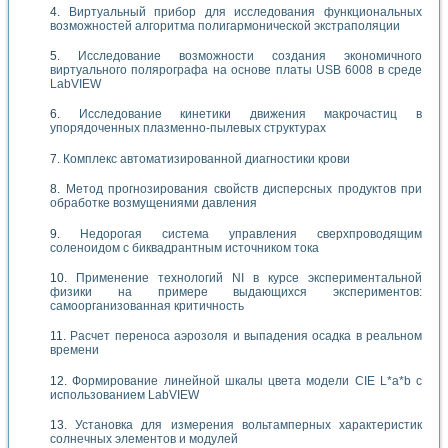
Виртуальный прибор для исследования функциональных
возможностей алгоритма полигармонической экстраполяции
Исследование возможности создания экономичного
виртуального полярографа на основе платы USB 6008 в среде
LabVIEW
Исследование кинетики движения макрочастиц в
упорядоченных плазменно-пылевых структурах
Комплекс автоматизированной диагностики крови
Метод прогнозирования свойств дисперсных продуктов при
обработке возмущениями давления
Недорогая система управления сверхпроводящим
соленоидом с биквадрантным источником тока
Применение технологий NI в курсе экспериментальной
физики на примере выдающихся экспериментов:
самоорганизованная критичность
Расчет переноса аэрозоля и выпадения осадка в реальном
времени
Формирование линейной шкалы цвета модели CIE L*a*b с
использованием LabVIEW
Установка для измерения вольтамперных характеристик
солнечных элементов и модулей