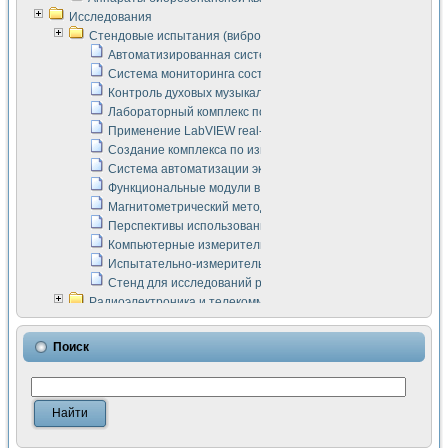
Исследования
Стендовые испытания (виброакустика, тензометрия и т.п.)
Автоматизированная система измерения параметров дизе
Система мониторинга состояния тяговых электродвигателей
Контроль духовых музыкальных инструментов
Лабораторный комплекс по исследованию элементной ба
Применение LabVIEW real-time module для моделирования
Создание комплекса по измерению скорости подвижного с
Система автоматизации экспериментальных исследований 
Функциональные модули в стандарте Nl SCXI для ультраз
Магнитометрический метод в дефектоскопии сварных шво
Перспективы использования машинного зрения в составе
Компьютерные измерительные системы для лабораторных
Испытательно-измерительный комплекс аппаратуры для о
Стенд для исследований рабочих процессов ДВС в динам
Радиоэлектроника и телекоммуникации
LabVIEW в расчетах радиолиний систем передачи данных
Аппаратно-программный комплекс для исследования АЧХ 
Поиск
Виртуальный лабораторный стенд для исследования пар
Измерение шумовых параметров операционных усилител
Измерительный преобразователь на основе цифровой обр
Инструменты для исследования выравнивания электричес
Инструменты для исследования компенсации эхо-сигнало