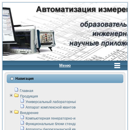
Меню
Навигация
Главная
Продукция
Универсальный лабораторный стенд "Сигнал-USB"
Аппарат комплексной квантовой терапии Интроскан
Внедрение
Компьютерная генераторно-измерительная система
Функциональные блоки стенда "Сигнал-USB"
Аппараты биорезонансной квантовой терапии серии СКАН