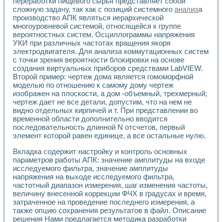
переработки пищевого сырья представляет собой
Разработка виртуальных тренажеров путем моделировани
сложную задачу, так как с позиций системного
анализ
а
Система блокировок, сигнализации и защиты ускорителя 
производство АПК являться иерархической
Система сбора данных и управления процессом цементир
многоуровневой системой, относящейся к группе
Управление температурой газовой среды специальной ба
вероятностных систем. Осциллограммы напряжения
Разработка программного обеспечения с использованием
УКИ при различных частотах вращения якоря
Использование технологий NATIONAL INSTRUMENTS при ра
электродвигателя. Для анализа коммутационных систем
Оборудование для промышленной термотрансферной мар
с точки зрения вероятности блокировки на основе
Автоматизация реометрических исследований на базе La
создания виртуальных приборов средствами LabVIEW.
Второй пример: чертеж дома является гомоморфной
Применение измерителя иммитанса для исследова¬ния эле
моделью по отношению к самому дому чертеж
Исследование электромагнитных переходных процессов при
изображен на плоскости, а дом -объемный, трехмерный;
Стенд для исследования электрических переходных харак
чертеж дает не все детали, допустим, что на нем не
Автоматизация контроля сварных швов на базе техноло
видно отдельных кирпичей и т. При представлении во
Измерительный контроль с применением неиндустриальны
временной области дополнительно вводится
Моделирование надежности и эффективности систем упра
последовательность длинной N отсчетов, первый
Лабораторные практикумы и учебные стенды
элемент которой равен единице, а все остальные нулю.
Автоматизация лабораторного стенда по измерению проф
Вкладка содержит настройку и контроль основных
Автоматизированные лабораторные комплексы для вузов,
параметров работы АПК: значение амплитуды на входе
Виртуальный прибор для исследования нелинейных рези
исследуемого фильтра, значение амплитуды
Использование виртуальных приборов в процесе изучения
напряжения на выходе исследуемого фильтра,
Использование программ ELECTRONICS WORKBENCH-MULTI
частотный диапазон измерения, шаг изменения частоты,
Лабораторный практикум по дисциплине «Цифровые вычис
величину внесенной коррекции ФЧХ в градусах и время,
Лабораторный практикум по ИНС на основе LabVIEW
затраченное на проведение последнего измерения, а
Лабораторный практикум по основам теории коммутации
также опцию сохранения результатов в файл. Описание
Опыт использования NI LabVIEW для создания лабораторн
решения Нами предлагается методика разработки