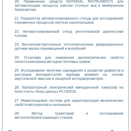
Применение средств NATIONAL INSTRUMENTS для
автоматизации процесса очистки сточных вод в мембранном
биореакторе
Разработка автоматизированного стенда для исследования
плазменных процессов синтеза нанопорошков
Автоматизированный стенд рентгеновской диагностики
плазмы
Высокочувствительные оптоэлектронные дифракционные
датчики малых перемещений и колебаний
Установка для измерения диэлектрических свойств
сегнетоэлектриков методом тепловых шумов
Исследование кинетики зарождения и развития дефектов в
растущем монокристалле карбида кремния на основе
акустической эмиссии и лазерной интерферометрии
Лабораторный электрический импедансный томограф на
базе платы сбора данных PCI 6052E
Микрозондовая система для характеризации механических
свойств материалов в наношкале
Метод траекторий в исследовании
металлообрабатывающих станков