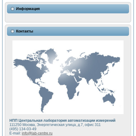
Использование NI LabVIEW для математического моделир
Исследовние возможности создания измерителя ВАХ фото
Информация
Математическое моделирование генератора сигналов - и
Моделирование и экспериментальное исследование линей
Применение осциллографического модуля с высоким разр
Симуляция отклика импульсного радиолокационного сигнал
Контакты
Автоматизация формирования уравнений состояния для и
Блок гальванической развязки для устройства сбора данн
Разработка автоматизированного стенда для измерения о
Применение среды LabVIEW для построения картины возб
Портативная система для определения показателей качес
Использование LabVIEW для управления источником пит
Устройство для снятия вольт-амперных характеристик со
Передовые научные технологии: нано-, фемто-, биотехнологи
Автоматизированная установка по измерению временных 
Автоматизированный лабораторный комплекс на базе Lab
Визуализация моделирования и оптимизации тепловой об
Виртуальный прибор для исследования функциональных в
Исследование возможности создания экономичного виртуа
Исследование кинетики движения макрочастиц в упорядо
Комплекс автоматизированной диагностики крови
НПП Центральная лаборатория автоматизации измерений
Метод прогнозирования свойств дисперсных продуктов п
111250 Москва, Энергетическая улица, д.7, офис 311
Недорогая система управления сверхпроводящим соленои
(495) 134-03-49
E-mail:
info@lab-centre.ru
Применение технологий NI в курсе экспериментальной фи