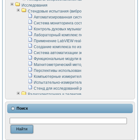
Исследования
Стендовые испытания (виброакустика, тензометрия и т.п.)
Автоматизированная система измерения параметров дизе
Система мониторинга состояния тяговых электродвигателей
Контроль духовых музыкальных инструментов
Лабораторный комплекс по исследованию элементной ба
Применение LabVIEW real-time module для моделирования
Создание комплекса по измерению скорости подвижного с
Система автоматизации экспериментальных исследований 
Функциональные модули в стандарте Nl SCXI для ультраз
Магнитометрический метод в дефектоскопии сварных шво
Перспективы использования машинного зрения в составе
Компьютерные измерительные системы для лабораторных
Испытательно-измерительный комплекс аппаратуры для о
Стенд для исследований рабочих процессов ДВС в динам
Радиоэлектроника и телекоммуникации
LabVIEW в расчетах радиолиний систем передачи данных
Аппаратно-программный комплекс для исследования АЧХ 
Поиск
Виртуальный лабораторный стенд для исследования пар
Измерение шумовых параметров операционных усилител
Измерительный преобразователь на основе цифровой обр
Инструменты для исследования выравнивания электричес
Инструменты для исследования компенсации эхо-сигнало