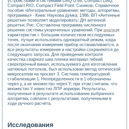
устройствами и системами DAQ USB, Compact DAQ,
Compact RIO, Compact Field Point. Сизиков, Справочное
пособие «Интегральные уравнения: методы, алгоритмы,
программы» - Киев: Наукова думка, 1986. ВП «Антенные
решетки» позволяет моделировать: ДН антенной
решетки; Рис. Составлена программа численного
решения системы укороченных уравнений. При
анализ
е
характеристик с большим количеством исследуемых
точек, лучше использовать однократный режим, когда
после окончания измерения прибор останавливается, а
все результаты измерения и настройки сохраняются до
следующего запуска. Для проведения контроля
качества сварного шва пленки материал гибкий
сверхпрочный винил, используемого для изготовления
натяжных потолков, был использован метод оптической
микроскопии на просвет 3. Система температурной
стабилизации 1. Неопределенности в 1 обозначены
через у, а их множество через Y; при этом считаем, что
множество Y известно ЛПР априори. Результаты,
полученные в результате использования выбранного
алгоритма, совпали с результатами, полученными в
ходе ручного расчёта.
Исследования