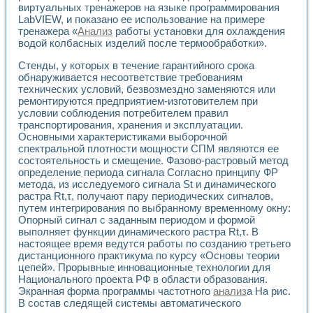
виртуальных тренажеров на языке программирования
Применение LabVIEW для исследования течения в расши
LabVIEW, и показано ее использование на примере
Создание виртуальной работы «Изучение магнитных свой
тренажера «
Анализ
работы установки для охлаждения
Обратный маятник
водой колбасных изделий после термообработки».
Устройство для изучения основ интерфейсов обмена по п
Лабораторный практикум: изучение адиабатического расш
Стенды, у которых в течение гарантийного срока
Стенд для исследования электрических переходных харак
обнаруживается несоответствие требованиям
Система статистической обработки результатов измерите
технических условий, безвозмездно заменяются или
ремонтируются предприятием-изготовителем при
Автоматизация лазерно-плазменных измерений с помощ
условии соблюдения потребителем правил
Модельно-измерительный комплекс. Назначение. Состав.
транспортирования, хранения и эксплуатации.
Использование технологий NATIONAL INSTRUMENTS для с
Основными характеристиками выборочной
Учебный практикум "Спектральный и корреляционный ана
спектральной плотности мощности СПМ являются ее
Учебный стенд для исследования принципа действия унив
состоятельность и смещение. Фазово-растровый метод
Оборудование и программное обеспечение учебных лабор
определение периода сигнала Согласно принципу ФР
Виртуальный лабораторный практикум для изучения техн
метода, из исследуемого сигнала St и динамического
Управление роботом ТУР-10 средствами LabVIEW
растра Rt,τ, получают пару периодических сигналов,
Аппаратно-программный комплекс для исследования АЧХ 
путем интегрирования по выбранному временному окну:
Опорный сигнал с заданным периодом и формой
Автоматизированный дистанционный лабораторный практи
выполняет функции динамического растра Rt,τ. В
Исследование возможности реставрации одномерных сигн
настоящее время ведутся работы по созданию третьего
Использование технологий NATIONAL INSTRUMENTS в оп
дистанционного практикума по курсу «Основы теории
Разработка модификаций алгоритма полигармонической э
цепей». Прорывные инновационные технологии для
Учебный стенд для исследования принципа действия унив
Национального проекта РФ в области образования.
Виртуальная система поддержки принимаемых решений в
Экранная форма программы частотного
анализ
а На рис.
Преемственность дисциплин «Моделирование систем» и «
В состав следящей системы автоматического