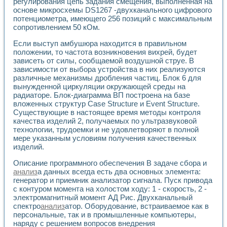
Универсальный стенд для исследования электрических ха
регулирования цепь задания смещения, выполненная на
основе микросхемы DS1267 -двухканального цифрового
Лабораторные практикумы по информационно-измерител
потенциометра, имеющего 256 позиций с максимальным
Виртуальный измеритель частотных характеристик на осн
сопротивлением 50 кОм.
Лабораторный практикум по основам теории Коммутации
Разработка виртуальной лабораторной работы «Имитаци
Если выступ амбушюра находится в правильном
Виртуальные практикумы по электротехнике в среде LabV
положении, то частота возникновения вихрей, будет
Из опыта внедрения в рамках национального проекта «Об
зависеть от силы, сообщаемой воздушной струе. В
Исследование эффективности решателей обыкновенных 
зависимости от выбора устройства в них реализуются
Опыт разработки LabVIEW лабораторных практикумов н
различные механизмы дробления частиц. Блок 6 для
вынужденной циркуляции окружающей среды на
Проблемы повышения качества образования и подготовки
радиаторе. Блок-диаграмма ВП построена на базе
Развитие LabVIEW лабораторного практикума по электр
вложенных структур Case Structure и Event Structure.
Разработка виртуальной лаборатории по электротехнике 
Существующие в настоящее время методы контроля
Усовершенствованные алгоритмы частотного анализа для
качества изделий 2, получаемых по ультразвуковой
Об опыте работы учебного центра «Технологии NATIONAL
технологии, трудоемки и не удовлетворяют в полной
Технологии NI в магистерской программе «Прикладная фи
мере указанным условиям получения качественных
Система диагностики двигателей постоянного тока
изделий.
Автоматизированный стенд формирования электромагнитн
Описание программного обеспечения В задаче сбора и
Лабораторный практикум по курсу ИИС на базе оборудов
анализ
а данных всегда есть два основных элемента:
Партнеры
генератор и приемник анализатор сигнала. Пуск привода
Академические и отраслевые институты
с контуром момента на холостом ходу: 1 - скорость, 2 -
Учебные заведения
электромагнитный момент АД Рис. Двухканальный
Бизнес
спектро
анализ
атор. Оборудование, встраиваемое как в
Контакты
персональные, так и в промышленные компьютеры,
наряду с решением вопросов внедрения