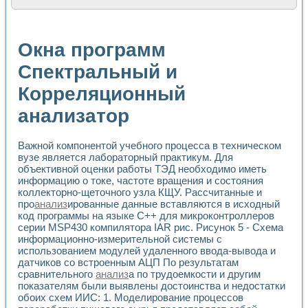
Расчет переноса аэрозоля и выпадения осадка в реально
Формирование линейной шкалы цвета модели CIE L*a*b с
Установка для измерения вольтамперных характеристик с
Окна программ
Применение NI VISION для геометрического анализа в ме
Система температурной стабилизации
Спектральный и
Управление движением с помощью программно - аппаратног
Корреляционный
Определение параметров всплывающих газовых пузырьков
Система управления асинхронным тиристорным электроп
анализатор
Лазерный профилометр
Применение средств NATIONAL INSTRUMENTS для автомат
Разработка автоматизированного стенда для исследован
Важной компонентой учебного процесса в техническом
Автоматизированный стенд рентгеновской диагностики п
вузе является лабораторный практикум. Для
Высокочувствительные оптоэлектронные дифракционные 
объективной оценки работы ТЭД необходимо иметь
Установка для измерения диэлектрических свойств сегне
информацию о токе, частоте вращения и состояния
коллекторно-щеточного узла КЩУ. Рассчитанные и
Исследование кинетики зарождения и развития дефектов 
про
анализ
ированные данные вставляются в исходный
Лабораторный электрический импедансный томограф на б
код программы на языке C++ для микроконтроллеров
Микрозондовая система для характеризации механических
серии MSP430 компилятора IAR рис. Рисунок 5 - Схема
Метод траекторий в исследовании металлообрабатывающ
информационно-измерительной системы с
Промышленная автоматизация
использованием модулей удаленного ввода-вывода и
Автоматизация технологических процессов получения дис
датчиков со встроенным АЦП По результатам
Использование систем технического зрения для контроля
сравнительного
анализ
а по трудоемкости и другим
Исследование электромагнитных переходных процессов при
показателям были выявлены достоинства и недостатки
обоих схем ИИС: 1. Моделирование процессов
Применение LabVIEW при разработке обучающих информа