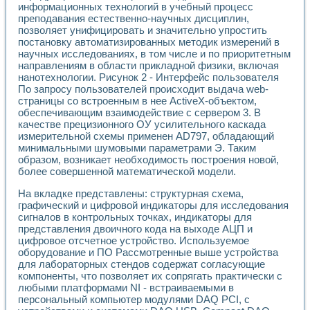
информационных технологий в учебный процесс
преподавания естественно-научных дисциплин,
позволяет унифицировать и значительно упростить
постановку автоматизированных методик измерений в
научных исследованиях, в том числе и по приоритетным
направлениям в области прикладной физики, включая
нанотехнологии. Рисунок 2 - Интерфейс пользователя
По запросу пользователей происходит выдача web-
страницы со встроенным в нее ActiveX-объектом,
обеспечивающим взаимодействие с сервером 3. В
качестве прецизионного ОУ усилительного каскада
измерительной схемы применен AD797, обладающий
минимальными шумовыми параметрами Э. Таким
образом, возникает необходимость построения новой,
более совершенной математической модели.
На вкладке представлены: структурная схема,
графический и цифровой индикаторы для исследования
сигналов в контрольных точках, индикаторы для
представления двоичного кода на выходе АЦП и
цифровое отсчетное устройство. Используемое
оборудование и ПО Рассмотренные выше устройства
для лабораторных стендов содержат согласующие
компоненты, что позволяет их сопрягать практически с
любыми платформами NI - встраиваемыми в
персональный компьютер модулями DAQ PCI, с