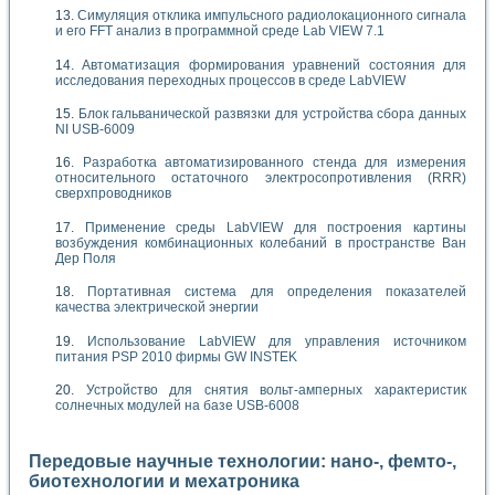
Симуляция отклика импульсного радиолокационного сигнала
и его FFT анализ в программной среде Lab VIEW 7.1
Автоматизация формирования уравнений состояния для
исследования переходных процессов в среде LabVIEW
Блок гальванической развязки для устройства сбора данных
NI USB-6009
Разработка автоматизированного стенда для измерения
относительного остаточного электросопротивления (RRR)
сверхпроводников
Применение среды LabVIEW для построения картины
возбуждения комбинационных колебаний в пространстве Ван
Дер Поля
Портативная система для определения показателей
качества электрической энергии
Использование LabVIEW для управления источником
питания PSP 2010 фирмы GW INSTEK
Устройство для снятия вольт-амперных характеристик
солнечных модулей на базе USB-6008
Передовые научные технологии: нано-, фемто-,
биотехнологии и мехатроника