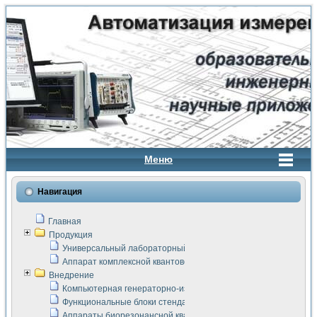
Меню
Навигация
Главная
Продукция
Универсальный лабораторный стенд "Сигнал-USB"
Аппарат комплексной квантовой терапии Интроскан
Внедрение
Компьютерная генераторно-измерительная система
Функциональные блоки стенда "Сигнал-USB"
Аппараты биорезонансной квантовой терапии серии СКАН