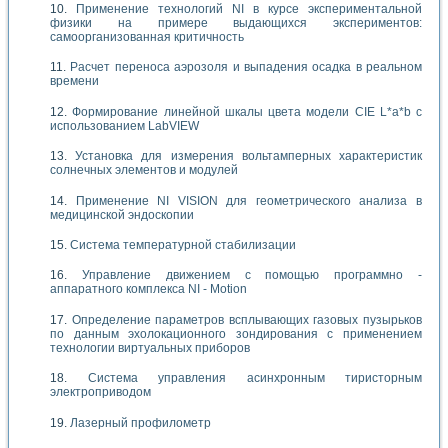
Применение технологий NI в курсе экспериментальной
физики на примере выдающихся экспериментов:
самоорганизованная критичность
Расчет переноса аэрозоля и выпадения осадка в реальном
времени
Формирование линейной шкалы цвета модели CIE L*a*b с
использованием LabVIEW
Установка для измерения вольтамперных характеристик
солнечных элементов и модулей
Применение NI VISION для геометрического анализа в
медицинской эндоскопии
Система температурной стабилизации
Управление движением с помощью программно -
аппаратного комплекса NI - Motion
Определение параметров всплывающих газовых пузырьков
по данным эхолокационного зондирования с применением
технологии виртуальных приборов
Система управления асинхронным тиристорным
электроприводом
Лазерный профилометр