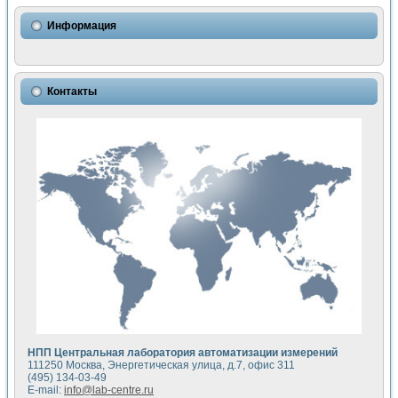
Использование NI LabVIEW для математического моделир
Исследовние возможности создания измерителя ВАХ фото
Информация
Математическое моделирование генератора сигналов - и
Моделирование и экспериментальное исследование линей
Применение осциллографического модуля с высоким разр
Симуляция отклика импульсного радиолокационного сигнал
Контакты
Автоматизация формирования уравнений состояния для и
Блок гальванической развязки для устройства сбора данн
Разработка автоматизированного стенда для измерения о
Применение среды LabVIEW для построения картины возб
Портативная система для определения показателей качес
Использование LabVIEW для управления источником пит
Устройство для снятия вольт-амперных характеристик со
Передовые научные технологии: нано-, фемто-, биотехнологи
Автоматизированная установка по измерению временных 
Автоматизированный лабораторный комплекс на базе Lab
Визуализация моделирования и оптимизации тепловой об
Виртуальный прибор для исследования функциональных в
Исследование возможности создания экономичного виртуа
Исследование кинетики движения макрочастиц в упорядо
Комплекс автоматизированной диагностики крови
НПП Центральная лаборатория автоматизации измерений
Метод прогнозирования свойств дисперсных продуктов п
111250 Москва, Энергетическая улица, д.7, офис 311
Недорогая система управления сверхпроводящим соленои
(495) 134-03-49
E-mail:
info@lab-centre.ru
Применение технологий NI в курсе экспериментальной фи