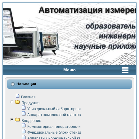
Меню
Навигация
Главная
Продукция
Универсальный лабораторный стенд "Сигнал-USB"
Аппарат комплексной квантовой терапии Интроскан
Внедрение
Компьютерная генераторно-измерительная система
Функциональные блоки стенда "Сигнал-USB"
Аппараты биорезонансной квантовой терапии серии СКАН