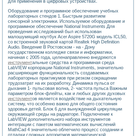
для применения в цифровых устройствах.
Разработка виртуальных тренажеров путем моделировани
Система блокировок, сигнализации и защиты ускорителя 
Оборудование и программное обеспечение учебных
Система сбора данных и управления процессом цементир
лабораторных стендов 1. Быстрым развитием
Управление температурой газовой среды специальной ба
сенсорной электроники. Используемое оборудование и
Разработка программного обеспечения с использованием
программное обеспечение National Instruments Для
Использование технологий NATIONAL INSTRUMENTS при ра
проведения исследований был использован
Оборудование для промышленной термотрансферной мар
малошумящий ноутбук Acer Aspire 5720G модель ICL50,
Автоматизация реометрических исследований на базе La
со встроенной звуковой картой Realtek High Definition
Audio. Введение В Ростовском - на - Дону
Применение измерителя иммитанса для исследова¬ния эле
государственном колледже связи и информатики,
Исследование электромагнитных переходных процессов при
начиная с 2005 года, целенаправленно внедряются
Стенд для исследования электрических переходных харак
инструмент
альные средства и программная среда
Автоматизация контроля сварных швов на базе техноло
LabVIEW корпорации National Instruments, значительно
Измерительный контроль с применением неиндустриальны
расширяющие функциональность создаваемых
Моделирование надежности и эффективности систем упра
лабораторных практикумов при резком сокращении
Лабораторные практикумы и учебные стенды
трудозатрат на их разработку. Динамика пульса от
Автоматизация лабораторного стенда по измерению проф
дыхания 1- пульсовая волна, 2- частота пульса Важным
параметром блок-флейты, как и любых других духовых
Автоматизированные лабораторные комплексы для вузов,
инструмент
ов является воздействие на дыхательную
Виртуальный прибор для исследования нелинейных рези
систему, что особенно важно для общего состояния
Использование виртуальных приборов в процесе изучения
здоровья детей. Блок 6 для вынужденной циркуляции
Использование программ ELECTRONICS WORKBENCH-MULTI
окружающей среды на радиаторе. Подключение к
Лабораторный практикум по дисциплине «Цифровые вычис
LabVIEW дополнительного набора инструментов
Лабораторный практикум по ИНС на основе LabVIEW
интеграции с пакетом математических вычислений
Лабораторный практикум по основам теории коммутации
MathCad 4 значительно облегчило процесс создании и
Опыт использования NI LabVIEW для создания лабораторн
отладки сложных алгоритмов математической