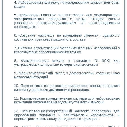
Лабораторный комплекс по исследованию элементной базы
машин
Применение LabVIEW real-time module для моделирования
электромагнитных процессов с целью отладки систем
управления электрооборудованием на электроподвижном
составе (ЭПС)
Создание комплекса по измерению скорости подвижного
состава для тренажера машиниста состава
Система автоматизации экспериментальных исследований в
гиперзвуковых аэродинамических трубах
Функциональные модули в стандарте Nl SCXI для
ультразвуковых контрольно-измерительных систем
Магнитометрический метод в дефектоскопии сварных швов
металлоконструкций
Перспективы использования машинного зрения в составе
системы управления движением экраноплана
Компьютерные измерительные системы для лабораторных
испытаний материалов методом акустической эмиссии
Испытательно-измерительный комплекс аппаратуры для
определения тепловых и электрических характеристик и
параметров силовых полупроводниковых приборов