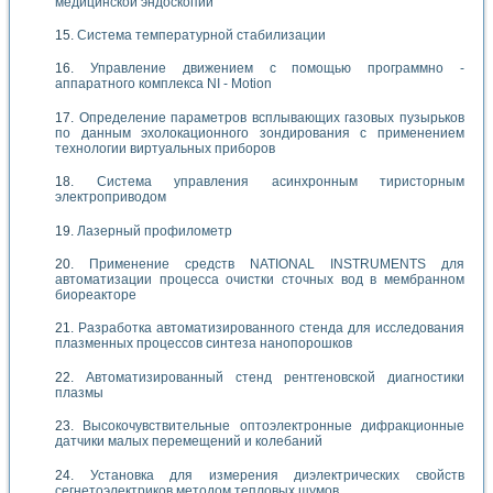
медицинской эндоскопии
Система температурной стабилизации
Управление движением с помощью программно -
аппаратного комплекса NI - Motion
Определение параметров всплывающих газовых пузырьков
по данным эхолокационного зондирования с применением
технологии виртуальных приборов
Система управления асинхронным тиристорным
электроприводом
Лазерный профилометр
Применение средств NATIONAL INSTRUMENTS для
автоматизации процесса очистки сточных вод в мембранном
биореакторе
Разработка автоматизированного стенда для исследования
плазменных процессов синтеза нанопорошков
Автоматизированный стенд рентгеновской диагностики
плазмы
Высокочувствительные оптоэлектронные дифракционные
датчики малых перемещений и колебаний
Установка для измерения диэлектрических свойств
сегнетоэлектриков методом тепловых шумов