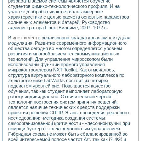
Универсальный стенд для исследования электрических ха
разрабатываемой системы является обучение
студентов химико-технологического профиля. И на
Лабораторные практикумы по информационно-измерител
участке д обрабатываются вольтамперные
Виртуальный измеритель частотных характеристик на осн
характеристики с целью расчета основных параметров
Лабораторный практикум по основам теории Коммутации
солнечных элементов и батарей. Руководство
Разработка виртуальной лабораторной работы «Имитаци
администратора Linux: Вильяме, 2007, 1072 с.
Виртуальные практикумы по электротехнике в среде LabV
Из опыта внедрения в рамках национального проекта «Об
В
инструмент
е реализована квадратурная амплитудная
Исследование эффективности решателей обыкновенных 
модуляция. Развитие современного информационного
Опыт разработки LabVIEW лабораторных практикумов н
общества сегодня во многом определяется уровнем
развития и многообразием телекоммуникационных
Проблемы повышения качества образования и подготовки
технологий. Для управления микроскопом были
Развитие LabVIEW лабораторного практикума по электр
использованы функции прямого управления
Разработка виртуальной лаборатории по электротехнике 
микроконтроллером NXT Toolkit. Как отмечалось,
Усовершенствованные алгоритмы частотного анализа для
структура виртуального лабораторного комплекса по
Об опыте работы учебного центра «Технологии NATIONAL
электротехнике LabWorks состоит из четырех
Технологии NI в магистерской программе «Прикладная фи
подсистем уровней рис. Повышается качество
Система диагностики двигателей постоянного тока
обучения, так как студент выполняет лабораторную
Автоматизированный стенд формирования электромагнитн
работу индивидуально. Отличительной чертой
технологии построения систем принятия решений,
Лабораторный практикум по курсу ИИС на базе оборудов
является наличие технических средств поддержки
Партнеры
принятия решения СППР. Этапы проведения реального
Академические и отраслевые институты
исследования: -методика создания системы
Учебные заведения
самоорганизованной критичности - «песочной кучи» при
Бизнес
помощи бункера с электромагнитным управлением.
Контакты
Гибридная схема не может быть сбалансированной во
всей интересуемой полосе частот А/*, так как i?j Ф2{ и