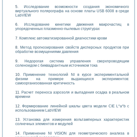
Исследование возможности создания экономичного
виртуального полярографа на основе платы USB 6008 в среде
LabVIEW
Исследование кинетики движения макрочастиц в
упорядоченных плазменно-пылевых структурах
Комплекс автоматизированной диагностики крови
Метод прогнозирования свойств дисперсных продуктов при
обработке возмущениями давления
Недорогая система управления сверхпроводящим
соленоидом с биквадрантным источником тока
Применение технологий NI в курсе экспериментальной
физики на примере выдающихся экспериментов:
самоорганизованная критичность
Расчет переноса аэрозоля и выпадения осадка в реальном
времени
Формирование линейной шкалы цвета модели CIE L*a*b с
использованием LabVIEW
Установка для измерения вольтамперных характеристик
солнечных элементов и модулей
Применение NI VISION для геометрического анализа в