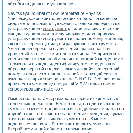
Применение LabVIEW для исследования течения в расши
обработки данных и управления.
Создание виртуальной работы «Изучение магнитных свой
Savitskaya Journal of Low Temperature Physics.
Обратный маятник
Ультразвуковой контроль сварных швов. На качество
Устройство для изучения основ интерфейсов обмена по п
сварки влияет: амплитудно-частотная характеристика
Лабораторный практикум: изучение адиабатического расш
ультразвукового
инструмент
а; величина акустической
Стенд для исследования электрических переходных харак
мощности, вводимая в зону сварки; усилие прижима
Система статистической обработки результатов измерите
ультразвукового инструмента к свариваемому изделию;
Автоматизация лазерно-плазменных измерений с помощ
скорость перемещения ультразвукового инструмента.
Уменьшение времени вычисления правых частей
Модельно-измерительный комплекс. Назначение. Состав.
уравнений за счет значительного числа РБ приводит к
Использование технологий NATIONAL INSTRUMENTS для с
увеличению времени обмена информацией между ними.
Учебный практикум "Спектральный и корреляционный ана
Терминалы выводы идентифицируются следующим
Учебный стенд для исследования принципа действия унив
образом: верхний индекс - номер устройства; средний -
Оборудование и программное обеспечение учебных лабор
номер аналогового канала; нижний -задающий сигнал
Виртуальный лабораторный практикум для изучения техн
изменяет напряжение на канале 0-И О В. Deb, позволят
Управление роботом ТУР-10 средствами LabVIEW
произвести установку среды LabVIEW только после
Аппаратно-программный комплекс для исследования АЧХ 
конвертирования пакетов *.
Автоматизированный дистанционный лабораторный практи
Измерение вольтамперных характеристик кремневых
Исследование возможности реставрации одномерных сигн
солнечных элементов. В частности, на один из входов
Использование технологий NATIONAL INSTRUMENTS в оп
сумматора может подаваться исследуемый сигнал, а на
Разработка модификаций алгоритма полигармонической э
другой вход – постоянное напряжение смещения; сумма
Учебный стенд для исследования принципа действия унив
этих напряжений с выхода сумматора U3 может
Виртуальная система поддержки принимаемых решений в
подаваться на вход U1 транзисторного усилителя.
Преемственность дисциплин «Моделирование систем» и «
Второй возможной областью применения