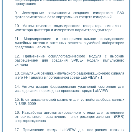
пропускания
Исследовние возможности создания измерителя ВАХ
фотоэлементов на базе виртуальных средств измерений
Математическое моделирование генератора сигналов -
имитатора джиттера и измерителя параметров джиттера
Моделирование и экспериментальное исследование
линейных антенн и антенных решеток в учебной лаборатории
средствами LabVIEW
Применение осциллографического модуля с высоким
разрешением для создания SPICE- модели импульсного
сигнала
Симуляция отклика импульсного радиолокационного сигнала
и его FFT анализ в программной среде Lab VIEW 7.1
Автоматизация формирования уравнений состояния для
исследования переходных процессов в среде LabVIEW
Блок гальванической развязки для устройства сбора данных
NI USB-6009
Разработка автоматизированного стенда для измерения
относительного остаточного электросопротивления (RRR)
сверхпроводников
Применение среды LabVIEW для построения картины