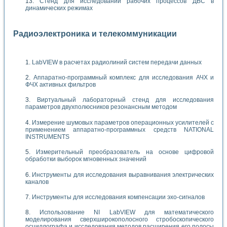
Стенд для исследований рабочих процессов ДВС в
динамических режимах
Радиоэлектроника и телекоммуникации
LabVIEW в расчетах радиолиний систем передачи данных
Аппаратно-программный комплекс для исследования АЧХ и
ФЧХ активных фильтров
Виртуальный лабораторный стенд для исследования
параметров двухполюсников резонансным методом
Измерение шумовых параметров операционных усилителей с
применением аппаратно-программных средств NATIONAL
INSTRUMENTS
Измерительный преобразователь на основе цифровой
обработки выборок мгновенных значений
Инструменты для исследования выравнивания электрических
каналов
Инструменты для исследования компенсации эхо-сигналов
Использование NI LabVIEW для математического
моделирования сверхширокополосного стробоскопического
осциллографа и исследования методов расширения его полосы