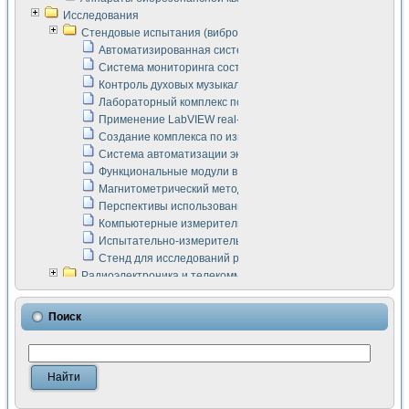
Исследования
Стендовые испытания (виброакустика, тензометрия и т.п.)
Автоматизированная система измерения параметров дизе
Система мониторинга состояния тяговых электродвигателей
Контроль духовых музыкальных инструментов
Лабораторный комплекс по исследованию элементной ба
Применение LabVIEW real-time module для моделирования
Создание комплекса по измерению скорости подвижного с
Система автоматизации экспериментальных исследований 
Функциональные модули в стандарте Nl SCXI для ультраз
Магнитометрический метод в дефектоскопии сварных шво
Перспективы использования машинного зрения в составе
Компьютерные измерительные системы для лабораторных
Испытательно-измерительный комплекс аппаратуры для о
Стенд для исследований рабочих процессов ДВС в динам
Радиоэлектроника и телекоммуникации
LabVIEW в расчетах радиолиний систем передачи данных
Аппаратно-программный комплекс для исследования АЧХ 
Поиск
Виртуальный лабораторный стенд для исследования пар
Измерение шумовых параметров операционных усилител
Измерительный преобразователь на основе цифровой обр
Инструменты для исследования выравнивания электричес
Инструменты для исследования компенсации эхо-сигнало