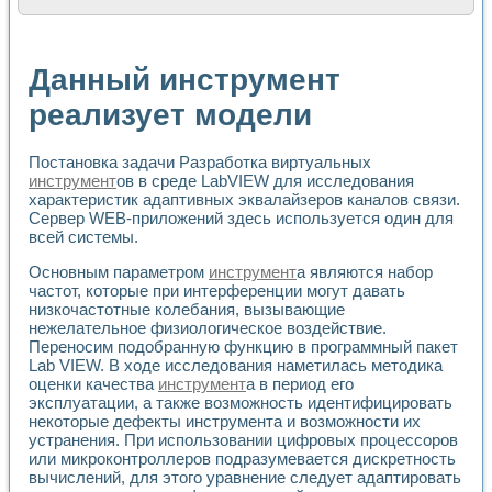
Расчет переноса аэрозоля и выпадения осадка в реально
Формирование линейной шкалы цвета модели CIE L*a*b с
Установка для измерения вольтамперных характеристик с
Данный инструмент
Применение NI VISION для геометрического анализа в ме
Система температурной стабилизации
реализует модели
Управление движением с помощью программно - аппаратног
Определение параметров всплывающих газовых пузырьков
Постановка задачи Разработка виртуальных
Система управления асинхронным тиристорным электроп
инструмент
ов в среде LabVIEW для исследования
Лазерный профилометр
характеристик адаптивных эквалайзеров каналов связи.
Применение средств NATIONAL INSTRUMENTS для автомат
Сервер WEB-приложений здесь используется один для
Разработка автоматизированного стенда для исследован
всей системы.
Автоматизированный стенд рентгеновской диагностики п
Высокочувствительные оптоэлектронные дифракционные 
Основным параметром
инструмент
а являются набор
Установка для измерения диэлектрических свойств сегне
частот, которые при интерференции могут давать
Исследование кинетики зарождения и развития дефектов 
низкочастотные колебания, вызывающие
нежелательное физиологическое воздействие.
Лабораторный электрический импедансный томограф на б
Переносим подобранную функцию в программный пакет
Микрозондовая система для характеризации механических
Lab VIEW. В ходе исследования наметилась методика
Метод траекторий в исследовании металлообрабатывающ
оценки качества
инструмент
а в период его
Промышленная автоматизация
эксплуатации, а также возможность идентифицировать
Автоматизация технологических процессов получения дис
некоторые дефекты инструмента и возможности их
Использование систем технического зрения для контроля
устранения. При использовании цифровых процессоров
Исследование электромагнитных переходных процессов при
или микроконтроллеров подразумевается дискретность
Применение LabVIEW при разработке обучающих информа
вычислений, для этого уравнение следует адаптировать