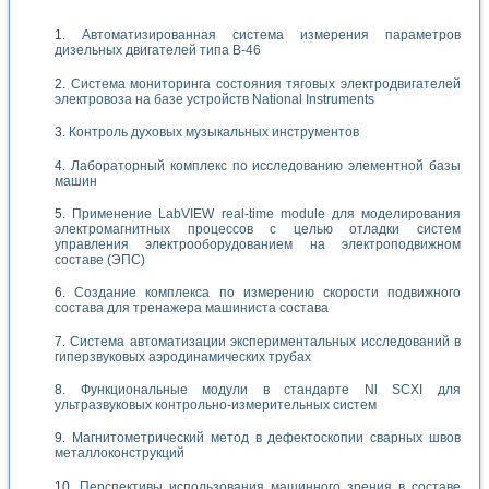
Автоматизированная система измерения параметров
дизельных двигателей типа В-46
Система мониторинга состояния тяговых электродвигателей
электровоза на базе устройств National Instruments
Контроль духовых музыкальных инструментов
Лабораторный комплекс по исследованию элементной базы
машин
Применение LabVIEW real-time module для моделирования
электромагнитных процессов с целью отладки систем
управления электрооборудованием на электроподвижном
составе (ЭПС)
Создание комплекса по измерению скорости подвижного
состава для тренажера машиниста состава
Система автоматизации экспериментальных исследований в
гиперзвуковых аэродинамических трубах
Функциональные модули в стандарте Nl SCXI для
ультразвуковых контрольно-измерительных систем
Магнитометрический метод в дефектоскопии сварных швов
металлоконструкций
Перспективы использования машинного зрения в составе