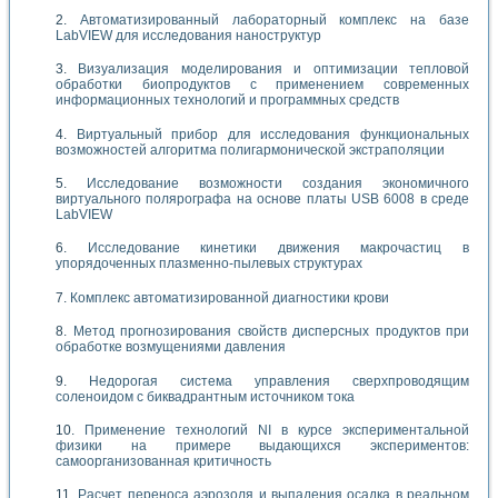
Автоматизированный лабораторный комплекс на базе
LabVIEW для исследования наноструктур
Визуализация моделирования и оптимизации тепловой
обработки биопродуктов с применением современных
информационных технологий и программных средств
Виртуальный прибор для исследования функциональных
возможностей алгоритма полигармонической экстраполяции
Исследование возможности создания экономичного
виртуального полярографа на основе платы USB 6008 в среде
LabVIEW
Исследование кинетики движения макрочастиц в
упорядоченных плазменно-пылевых структурах
Комплекс автоматизированной диагностики крови
Метод прогнозирования свойств дисперсных продуктов при
обработке возмущениями давления
Недорогая система управления сверхпроводящим
соленоидом с биквадрантным источником тока
Применение технологий NI в курсе экспериментальной
физики на примере выдающихся экспериментов:
самоорганизованная критичность
Расчет переноса аэрозоля и выпадения осадка в реальном