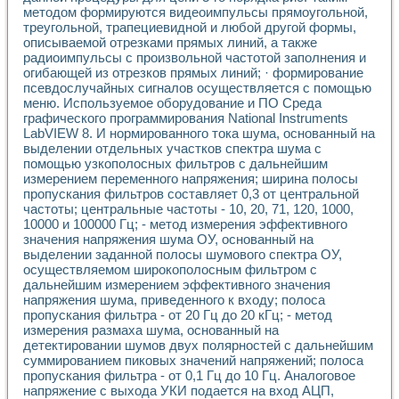
методом формируются видеоимпульсы прямоугольной,
треугольной, трапециевидной и любой другой формы,
описываемой отрезками прямых линий, а также
радиоимпульсы с произвольной частотой заполнения и
огибающей из отрезков прямых линий; · формирование
псевдослучайных сигналов осуществляется с помощью
меню. Используемое оборудование и ПО Среда
графического программирования National Instruments
LabVIEW 8. И нормированного тока шума, основанный на
выделении отдельных участков спектра шума с
помощью узкополосных фильтров с дальнейшим
измерением переменного напряжения; ширина полосы
пропускания фильтров составляет 0,3 от центральной
частоты; центральные частоты - 10, 20, 71, 120, 1000,
10000 и 100000 Гц; - метод измерения эффективного
значения напряжения шума ОУ, основанный на
выделении заданной полосы шумового спектра ОУ,
осуществляемом широкополосным фильтром с
дальнейшим измерением эффективного значения
напряжения шума, приведенного к входу; полоса
пропускания фильтра - от 20 Гц до 20 кГц; - метод
измерения размаха шума, основанный на
детектировании шумов двух полярностей с дальнейшим
суммированием пиковых значений напряжений; полоса
пропускания фильтра - от 0,1 Гц до 10 Гц. Аналоговое
напряжение с выхода УКИ подается на вход АЦП,