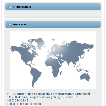
Использование NI LabVIEW для математического моделир
Исследовние возможности создания измерителя ВАХ фото
Информация
Математическое моделирование генератора сигналов - и
Моделирование и экспериментальное исследование линей
Применение осциллографического модуля с высоким разр
Симуляция отклика импульсного радиолокационного сигнал
Контакты
Автоматизация формирования уравнений состояния для и
Блок гальванической развязки для устройства сбора данн
Разработка автоматизированного стенда для измерения о
Применение среды LabVIEW для построения картины возб
Портативная система для определения показателей качес
Использование LabVIEW для управления источником пит
Устройство для снятия вольт-амперных характеристик со
Передовые научные технологии: нано-, фемто-, биотехнологи
Автоматизированная установка по измерению временных 
Автоматизированный лабораторный комплекс на базе Lab
Визуализация моделирования и оптимизации тепловой об
Виртуальный прибор для исследования функциональных в
Исследование возможности создания экономичного виртуа
Исследование кинетики движения макрочастиц в упорядо
Комплекс автоматизированной диагностики крови
НПП Центральная лаборатория автоматизации измерений
Метод прогнозирования свойств дисперсных продуктов п
111250 Москва, Энергетическая улица, д.7, офис 311
Недорогая система управления сверхпроводящим соленои
(495) 134-03-49
E-mail:
info@lab-centre.ru
Применение технологий NI в курсе экспериментальной фи