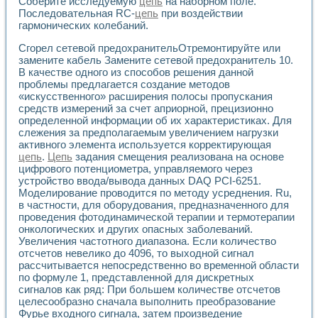
Соберите исследуемую
цепь
на наборном поле.
Разработка виртуальных тренажеров путем моделировани
Последовательная RC-
цепь
при воздействии
Система блокировок, сигнализации и защиты ускорителя 
гармонических колебаний.
Система сбора данных и управления процессом цементир
Управление температурой газовой среды специальной ба
Сгорел сетевой предохранительОтремонтируйте или
Разработка программного обеспечения с использованием
замените кабель Замените сетевой предохранитель 10.
Использование технологий NATIONAL INSTRUMENTS при ра
В качестве одного из способов решения данной
Оборудование для промышленной термотрансферной мар
проблемы предлагается создание методов
«искусственного» расширения полосы пропускания
Автоматизация реометрических исследований на базе La
средств измерений за счет априорной, прецизионно
Применение измерителя иммитанса для исследова¬ния эле
определенной информации об их характеристиках. Для
Исследование электромагнитных переходных процессов при
слежения за предполагаемым увеличением нагрузки
Стенд для исследования электрических переходных харак
активного элемента используется корректирующая
Автоматизация контроля сварных швов на базе техноло
цепь
.
Цепь
задания смещения реализована на основе
Измерительный контроль с применением неиндустриальны
цифрового потенциометра, управляемого через
Моделирование надежности и эффективности систем упра
устройство ввода/вывода данных DAQ PCI-6251.
Лабораторные практикумы и учебные стенды
Моделирование проводится по методу усреднения. Ru,
в частности, для оборудования, предназначенного для
Автоматизация лабораторного стенда по измерению проф
проведения фотодинамической терапии и термотерапии
Автоматизированные лабораторные комплексы для вузов,
онкологических и других опасных заболеваний.
Виртуальный прибор для исследования нелинейных рези
Увеличения частотного диапазона. Если количество
Использование виртуальных приборов в процесе изучения
отсчетов невелико до 4096, то выходной сигнал
Использование программ ELECTRONICS WORKBENCH-MULTI
рассчитывается непосредственно во временной области
Лабораторный практикум по дисциплине «Цифровые вычис
по формуле 1, представленной для дискретных
Лабораторный практикум по ИНС на основе LabVIEW
сигналов как ряд: При большем количестве отсчетов
Лабораторный практикум по основам теории коммутации
целесообразно сначала выполнить преобразование
Опыт использования NI LabVIEW для создания лабораторн
Фурье входного сигнала, затем произведение