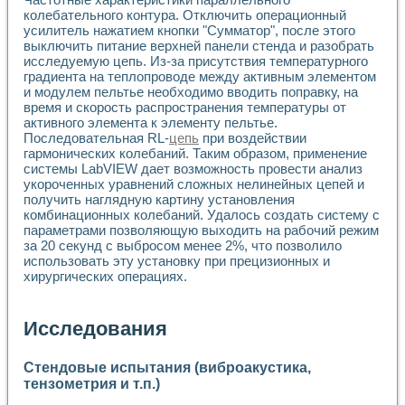
колебательного контура. Отключить операционный
усилитель нажатием кнопки "Сумматор", после этого
выключить питание верхней панели стенда и разобрать
исследуемую цепь. Из-за присутствия температурного
градиента на теплопроводе между активным элементом
и модулем пельтье необходимо вводить поправку, на
время и скорость распространения температуры от
активного элемента к элементу пельтье.
Последовательная RL-
цепь
при воздействии
гармонических колебаний. Таким образом, применение
системы LabVIEW дает возможность провести анализ
укороченных уравнений сложных нелинейных цепей и
получить наглядную картину установления
комбинационных колебаний. Удалось создать систему с
параметрами позволяющую выходить на рабочий режим
за 20 секунд с выбросом менее 2%, что позволило
использовать эту установку при прецизионных и
хирургических операциях.
Исследования
Стендовые испытания (виброакустика,
тензометрия и т.п.)