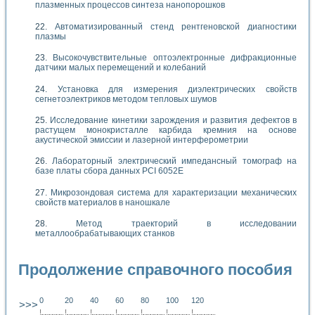
плазменных процессов синтеза нанопорошков
Автоматизированный стенд рентгеновской диагностики
плазмы
Высокочувствительные оптоэлектронные дифракционные
датчики малых перемещений и колебаний
Установка для измерения диэлектрических свойств
сегнетоэлектриков методом тепловых шумов
Исследование кинетики зарождения и развития дефектов в
растущем монокристалле карбида кремния на основе
акустической эмиссии и лазерной интерферометрии
Лабораторный электрический импедансный томограф на
базе платы сбора данных PCI 6052E
Микрозондовая система для характеризации механических
свойств материалов в наношкале
Метод траекторий в исследовании
металлообрабатывающих станков
Продолжение справочного пособия
0
20
40
60
80
100
120
>>>
!
.
.
.
.
.
.
.
.
.
.
.
.
.
.
.
.
.
.
.
!
.
.
.
.
.
.
.
.
.
.
.
.
.
.
.
.
.
.
.
!
.
.
.
.
.
.
.
.
.
.
.
.
.
.
.
.
.
.
.
!
.
.
.
.
.
.
.
.
.
.
.
.
.
.
.
.
.
.
.
!
.
.
.
.
.
.
.
.
.
.
.
.
.
.
.
.
.
.
.
!
.
.
.
.
.
.
.
.
.
.
.
.
.
.
.
.
.
.
.
!
.
.
.
.
.
.
.
.
.
.
.
.
.
.
.
.
.
.
.