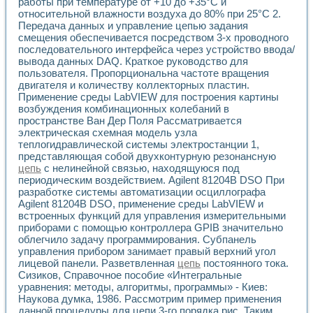
Универсальный стенд для исследования электрических ха
работы при температуре от +10 до +35°С и
относительной влажности воздуха до 80% при 25°С 2.
Лабораторные практикумы по информационно-измерител
Передача данных и управление цепью задания
Виртуальный измеритель частотных характеристик на осн
смещения обеспечивается посредством 3-х проводного
Лабораторный практикум по основам теории Коммутации
последовательного интерфейса через устройство ввода/
Разработка виртуальной лабораторной работы «Имитаци
вывода данных DAQ. Краткое руководство для
Виртуальные практикумы по электротехнике в среде LabV
пользователя. Пропорциональна частоте вращения
Из опыта внедрения в рамках национального проекта «Об
двигателя и количеству коллекторных пластин.
Исследование эффективности решателей обыкновенных 
Применение среды LabVIEW для построения картины
Опыт разработки LabVIEW лабораторных практикумов н
возбуждения комбинационных колебаний в
Проблемы повышения качества образования и подготовки
пространстве Ван Дер Поля Рассматривается
электрическая схемная модель узла
Развитие LabVIEW лабораторного практикума по электр
теплогидравлической системы электростанции 1,
Разработка виртуальной лаборатории по электротехнике 
представляющая собой двухконтурную резонансную
Усовершенствованные алгоритмы частотного анализа для
цепь
с нелинейной связью, находящуюся под
Об опыте работы учебного центра «Технологии NATIONAL
периодическим воздействием. Agilent 81204В DSO При
Технологии NI в магистерской программе «Прикладная фи
разработке системы автоматизации осциллографа
Система диагностики двигателей постоянного тока
Agilent 81204B DSO, применение среды LabVIEW и
Автоматизированный стенд формирования электромагнитн
встроенных функций для управления измерительными
Лабораторный практикум по курсу ИИС на базе оборудов
приборами с помощью контроллера GPIB значительно
облегчило задачу программирования. Субпанель
Партнеры
управления прибором занимает правый верхний угол
Академические и отраслевые институты
лицевой панели. Разветвленная
цепь
постоянного тока.
Учебные заведения
Сизиков, Справочное пособие «Интегральные
Бизнес
уравнения: методы, алгоритмы, программы» - Киев:
Контакты
Наукова думка, 1986. Рассмотрим пример применения
данной процедуры для цепи 3-го порядка рис. Таким