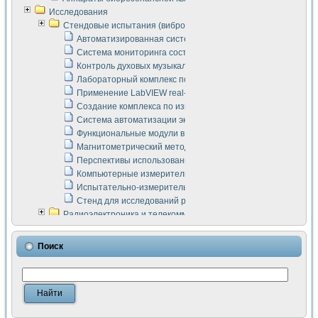
Исследования
Стендовые испытания (виброакустика, тензометрия и т.п.)
Автоматизированная система измерения параметров дизе
Система мониторинга состояния тяговых электродвигателей
Контроль духовых музыкальных инструментов
Лабораторный комплекс по исследованию элементной ба
Применение LabVIEW real-time module для моделирования
Создание комплекса по измерению скорости подвижного с
Система автоматизации экспериментальных исследований 
Функциональные модули в стандарте Nl SCXI для ультраз
Магнитометрический метод в дефектоскопии сварных шво
Перспективы использования машинного зрения в составе
Компьютерные измерительные системы для лабораторных
Испытательно-измерительный комплекс аппаратуры для о
Стенд для исследований рабочих процессов ДВС в динам
Радиоэлектроника и телекоммуникации
LabVIEW в расчетах радиолиний систем передачи данных
Аппаратно-программный комплекс для исследования АЧХ 
Поиск
Виртуальный лабораторный стенд для исследования пар
Измерение шумовых параметров операционных усилител
Измерительный преобразователь на основе цифровой обр
Инструменты для исследования выравнивания электричес
Инструменты для исследования компенсации эхо-сигнало