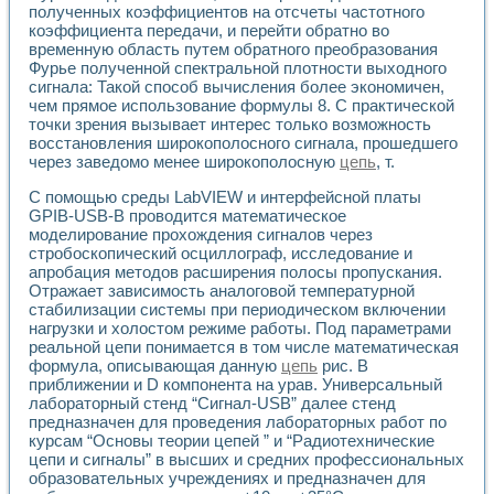
полученных коэффициентов на отсчеты частотного
Применение LabVIEW для исследования течения в расши
коэффициента передачи, и перейти обратно во
Создание виртуальной работы «Изучение магнитных свой
временную область путем обратного преобразования
Обратный маятник
Фурье полученной спектральной плотности выходного
Устройство для изучения основ интерфейсов обмена по п
сигнала: Такой способ вычисления более экономичен,
Лабораторный практикум: изучение адиабатического расш
чем прямое использование формулы 8. С практической
Стенд для исследования электрических переходных харак
точки зрения вызывает интерес только возможность
Система статистической обработки результатов измерите
восстановления широкополосного сигнала, прошедшего
Автоматизация лазерно-плазменных измерений с помощ
через заведомо менее широкополосную
цепь
, т.
Модельно-измерительный комплекс. Назначение. Состав.
С помощью среды LabVIEW и интерфейсной платы
Использование технологий NATIONAL INSTRUMENTS для с
GPIB-USB-B проводится математическое
Учебный практикум "Спектральный и корреляционный ана
моделирование прохождения сигналов через
Учебный стенд для исследования принципа действия унив
стробоскопический осциллограф, исследование и
Оборудование и программное обеспечение учебных лабор
апробация методов расширения полосы пропускания.
Виртуальный лабораторный практикум для изучения техн
Отражает зависимость аналоговой температурной
Управление роботом ТУР-10 средствами LabVIEW
стабилизации системы при периодическом включении
Аппаратно-программный комплекс для исследования АЧХ 
нагрузки и холостом режиме работы. Под параметрами
реальной цепи понимается в том числе математическая
Автоматизированный дистанционный лабораторный практи
формула, описывающая данную
цепь
рис. В
Исследование возможности реставрации одномерных сигн
приближении и D компонента на урав. Универсальный
Использование технологий NATIONAL INSTRUMENTS в оп
лабораторный стенд “Сигнал-USB” далее стенд
Разработка модификаций алгоритма полигармонической э
предназначен для проведения лабораторных работ по
Учебный стенд для исследования принципа действия унив
курсам “Основы теории цепей ” и “Радиотехнические
Виртуальная система поддержки принимаемых решений в
цепи и сигналы” в высших и средних профессиональных
Преемственность дисциплин «Моделирование систем» и «
образовательных учреждениях и предназначен для