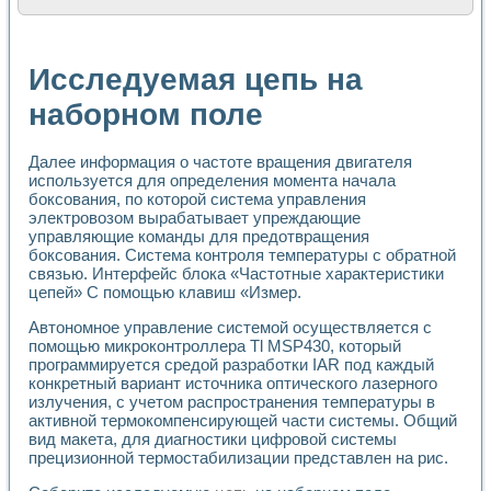
Расчет переноса аэрозоля и выпадения осадка в реально
Формирование линейной шкалы цвета модели CIE L*a*b с
Установка для измерения вольтамперных характеристик с
Исследуемая цепь на
Применение NI VISION для геометрического анализа в ме
Система температурной стабилизации
наборном поле
Управление движением с помощью программно - аппаратног
Определение параметров всплывающих газовых пузырьков
Далее информация о частоте вращения двигателя
Система управления асинхронным тиристорным электроп
используется для определения момента начала
Лазерный профилометр
боксования, по которой система управления
Применение средств NATIONAL INSTRUMENTS для автомат
электровозом вырабатывает упреждающие
Разработка автоматизированного стенда для исследован
управляющие команды для предотвращения
Автоматизированный стенд рентгеновской диагностики п
боксования. Система контроля температуры с обратной
Высокочувствительные оптоэлектронные дифракционные 
связью. Интерфейс блока «Частотные характеристики
Установка для измерения диэлектрических свойств сегне
цепей» С помощью клавиш «Измер.
Исследование кинетики зарождения и развития дефектов 
Автономное управление системой осуществляется с
Лабораторный электрический импедансный томограф на б
помощью микроконтроллера Tl MSP430, который
Микрозондовая система для характеризации механических
программируется средой разработки IAR под каждый
Метод траекторий в исследовании металлообрабатывающ
конкретный вариант источника оптического лазерного
Промышленная автоматизация
излучения, с учетом распространения температуры в
Автоматизация технологических процессов получения дис
активной термокомпенсирующей части системы. Общий
Использование систем технического зрения для контроля
вид макета, для диагностики цифровой системы
Исследование электромагнитных переходных процессов при
прецизионной термостабилизации представлен на рис.
Применение LabVIEW при разработке обучающих информа