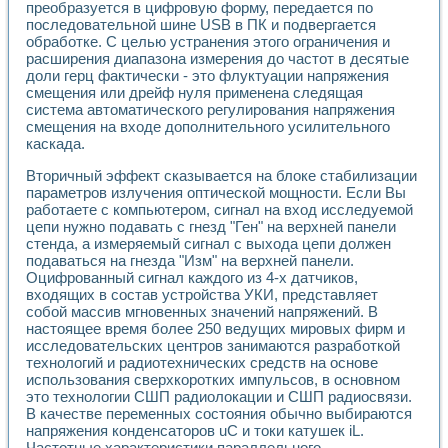
преобразуется в цифровую форму, передается по
последовательной шине USB в ПК и подвергается
обработке. С целью устранения этого ограничения и
расширения диапазона измерения до частот в десятые
доли герц фактически - это флуктуации напряжения
смещения или дрейф нуля применена следящая
система автоматического регулирования напряжения
смещения на входе дополнительного усилительного
каскада.
Вторичный эффект сказывается на блоке стабилизации
параметров излучения оптической мощности. Если Вы
работаете с компьютером, сигнал на вход исследуемой
цепи нужно подавать с гнезд "Ген" на верхней панели
стенда, а измеряемый сигнал с выхода цепи должен
подаваться на гнезда "Изм" на верхней панели.
Оцифрованный сигнал каждого из 4-х датчиков,
входящих в состав устройства УКИ, представляет
собой массив мгновенных значений напряжений. В
настоящее время более 250 ведущих мировых фирм и
исследовательских центров занимаются разработкой
технологий и радиотехнических средств на основе
использования сверхкоротких импульсов, в основном
это технологии СШП радиолокации и СШП радиосвязи.
В качестве переменных состояния обычно выбираются
напряжения конденсаторов uС и токи катушек iL.
Частотные характеристики параллельного