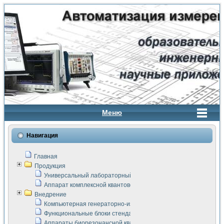
Меню
Навигация
Главная
Продукция
Универсальный лабораторный стенд "Сигнал-USB"
Аппарат комплексной квантовой терапии Интроскан
Внедрение
Компьютерная генераторно-измерительная система
Функциональные блоки стенда "Сигнал-USB"
Аппараты биорезонансной квантовой терапии серии СКАН