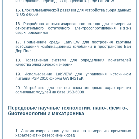
исследования переходных процессов в среде LabVIEW
Блок гальванической развязки для устройства сбора данных
NI USB-6009
Разработка автоматизированного стенда для измерения
относительного остаточного электросопротивления (RRR)
сверхпроводников
Применение среды LabVIEW для построения картины
возбуждения комбинационных колебаний в пространстве Ван
Дер Поля
Портативная система для определения показателей
качества электрической энергии
Использование LabVIEW для управления источником
питания PSP 2010 фирмы GW INSTEK
Устройство для снятия вольт-амперных характеристик
солнечных модулей на базе USB-6008
Передовые научные технологии: нано-, фемто-,
биотехнологии и мехатроника
Автоматизированная установка по измерению временных
характеристик реверсивных сред