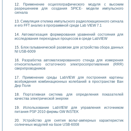
Применение осциллографического модуля с высоким
разрешением для создания SPICE- модели импульсного
сигнала
Симуляция отклика импульсного радиолокационного сигнала
и его FFT анализ в программной среде Lab VIEW 7.1
Автоматизация формирования уравнений состояния для
исследования переходных процессов в среде LabVIEW
Блок гальванической развязки для устройства сбора данных
NI USB-6009
Разработка автоматизированного стенда для измерения
относительного остаточного электросопротивления (RRR)
сверхпроводников
Применение среды LabVIEW для построения картины
возбуждения комбинационных колебаний в пространстве Ван
Дер Поля
Портативная система для определения показателей
качества электрической энергии
Использование LabVIEW для управления источником
питания PSP 2010 фирмы GW INSTEK
Устройство для снятия вольт-амперных характеристик
солнечных модулей на базе USB-6008