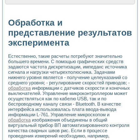
Расчет переноса аэрозоля и выпадения осадка в реально
Формирование линейной шкалы цвета модели CIE L*a*b с
Установка для измерения вольтамперных характеристик с
Обработка и
Применение NI VISION для геометрического анализа в ме
Система температурной стабилизации
представление результатов
Управление движением с помощью программно - аппаратног
эксперимента
Определение параметров всплывающих газовых пузырьков
Система управления асинхронным тиристорным электроп
Лазерный профилометр
Естественно, такие расчеты потребуют значительно
Применение средств NATIONAL INSTRUMENTS для автомат
большего времени. С помощью графических средств
Разработка автоматизированного стенда для исследован
задаются частота дискретизации, импеданс источника
Автоматизированный стенд рентгеновской диагностики п
сигнала и нагрузки четырехполюсника. Задачами
Высокочувствительные оптоэлектронные дифракционные 
нижнего уровня является - получение целеуказаний со
Установка для измерения диэлектрических свойств сегне
среднего уровня; - регулирование скоростей приводов; -
Исследование кинетики зарождения и развития дефектов 
обработка
информации с датчиков скорости и конечных
выключателей. Управление микроконтроллером может
Лабораторный электрический импедансный томограф на б
осуществляться как по кабелю USB, так и по
Микрозондовая система для характеризации механических
беспроводному каналу связи - Bluetooth. В качестве
Метод траекторий в исследовании металлообрабатывающ
интерфейса использовалась плата ввода-вывода
Промышленная автоматизация
информации L-761. Управление микроскопом и
Автоматизация технологических процессов получения дис
обработка
изображения объединены в общий
Использование систем технического зрения для контроля
виртуальный прибор ВП автоматизированного контроля
Исследование электромагнитных переходных процессов при
качества сварных швов рис. Если в процессе
Применение LabVIEW при разработке обучающих информа
проведения измерений необходимо, например,