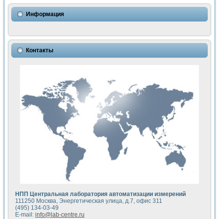
Использование NI LabVIEW для математического моделир
Исследовние возможности создания измерителя ВАХ фото
Информация
Математическое моделирование генератора сигналов - и
Моделирование и экспериментальное исследование линей
Применение осциллографического модуля с высоким разр
Симуляция отклика импульсного радиолокационного сигнал
Контакты
Автоматизация формирования уравнений состояния для и
Блок гальванической развязки для устройства сбора данн
Разработка автоматизированного стенда для измерения о
Применение среды LabVIEW для построения картины возб
Портативная система для определения показателей качес
Использование LabVIEW для управления источником пит
Устройство для снятия вольт-амперных характеристик со
Передовые научные технологии: нано-, фемто-, биотехнологи
Автоматизированная установка по измерению временных 
Автоматизированный лабораторный комплекс на базе Lab
Визуализация моделирования и оптимизации тепловой об
Виртуальный прибор для исследования функциональных в
Исследование возможности создания экономичного виртуа
Исследование кинетики движения макрочастиц в упорядо
Комплекс автоматизированной диагностики крови
НПП Центральная лаборатория автоматизации измерений
Метод прогнозирования свойств дисперсных продуктов п
111250 Москва, Энергетическая улица, д.7, офис 311
Недорогая система управления сверхпроводящим соленои
(495) 134-03-49
E-mail:
info@lab-centre.ru
Применение технологий NI в курсе экспериментальной фи