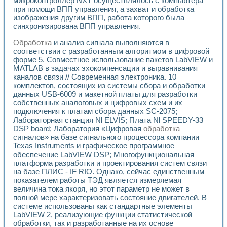
микроконтроллер NXT осуществлялось с компьютера
Универсальный стенд для исследования электрических ха
при помощи ВПП управления, а захват и обработка
Лабораторные практикумы по информационно-измерител
изображения другим ВПП, работа которого была
Виртуальный измеритель частотных характеристик на осн
синхронизирована ВПП управления.
Лабораторный практикум по основам теории Коммутации
Разработка виртуальной лабораторной работы «Имитаци
Обработка
и анализ сигнала выполняются в
Виртуальные практикумы по электротехнике в среде LabV
соответствии с разработанным алгоритмом в цифровой
Из опыта внедрения в рамках национального проекта «Об
форме 5. Совместное использование пакетов LabVIEW и
Исследование эффективности решателей обыкновенных 
MATLAB в задачах эхокомпенсации и выравнивания
каналов связи // Современная электроника. 10
Опыт разработки LabVIEW лабораторных практикумов н
комплектов, состоящих из системы сбора и обработки
Проблемы повышения качества образования и подготовки
данных USB-6009 и макетной платы для разработки
Развитие LabVIEW лабораторного практикума по электр
собственных аналоговых и цифровых схем и их
Разработка виртуальной лаборатории по электротехнике 
подключения к платам сбора данных SC-2075;
Усовершенствованные алгоритмы частотного анализа для
Лабораторная станция Nl ELVIS; Плата Nl SPEEDY-33
Об опыте работы учебного центра «Технологии NATIONAL
DSP board; Лаборатория «Цифровая
обработка
Технологии NI в магистерской программе «Прикладная фи
сигналов» на базе сигнального процессора компании
Система диагностики двигателей постоянного тока
Texas Instruments и графическое программное
обеспечение LabVIEW DSP; Многофункциональная
Автоматизированный стенд формирования электромагнитн
платформа разработки и проектирования систем связи
Лабораторный практикум по курсу ИИС на базе оборудов
на базе ПЛИС - IF RIO. Однако, сейчас единственным
Партнеры
показателем работы ТЭД является измеряемая
Академические и отраслевые институты
величина тока якоря, но этот параметр не может в
Учебные заведения
полной мере характеризовать состояние двигателей. В
Бизнес
системе использованы как стандартные элементы
Контакты
LabVIEW 2, реализующие функции статистической
обработки, так и разработанные на их основе