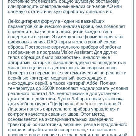
постоянно отслеживать общую шумовую обстановку
Разработка виртуальных тренажеров путем моделировани
или проводить спектральный анализ сигналов АЭ или
Система блокировок, сигнализации и защиты ускорителя 
сложную статистическую обработку сигналов и т.
Система сбора данных и управления процессом цементир
Управление температурой газовой среды специальной ба
Лейкоцитарная формула - один из важнейших
Разработка программного обеспечения с использованием
параметров клинического анализа крови, она позволяет
Использование технологий NATIONAL INSTRUMENTS при ра
определить, какая доля лейкоцитов каждого типа
Оборудование для промышленной термотрансферной мар
содержится в крови. Эти импульсы формировались на
Автоматизация реометрических исследований на базе La
цифровых линиях DAQ-карты и электронной схеме
сброса. Построение виртуального прибора обработки
Применение измерителя иммитанса для исследова¬ния эле
изображения в программ Vision Assistant Для других
Исследование электромагнитных переходных процессов при
типов образцов были разработаны аналогичные
Стенд для исследования электрических переходных харак
алгоритмы, которые позволяли адекватно определять и
Автоматизация контроля сварных швов на базе техноло
численно оценивать дефектность их сварных швов.
Измерительный контроль с применением неиндустриальны
Проверка на переменные систематические погрешности
Моделирование надежности и эффективности систем упра
серийные критерии: медианный, восходящих и
Лабораторные практикумы и учебные стенды
нисходящих серий, а также критерий Аббе. Полная
Автоматизация лабораторного стенда по измерению проф
температура до 3500К позволяют моделировать условия
реального полета ГЛА, недостижимые для установок
Автоматизированные лабораторные комплексы для вузов,
длительного действия. Лупов Лабораторная установка
Виртуальный прибор для исследования нелинейных рези
для учебного курса "Цифровая
обработка
сигналов О.
Использование виртуальных приборов в процесе изучения
Лицевая панель виртуального прибора управления и
Использование программ ELECTRONICS WORKBENCH-MULTI
контроля качества сварных швов. Этот метод
Лабораторный практикум по дисциплине «Цифровые вычис
основывается на экспериментальных измерениях
Лабораторный практикум по ИНС на основе LabVIEW
траекторий оси заготовки, вершины резца и продольного
Лабораторный практикум по основам теории коммутации
профиля обработанной поверхности, что позволяет
Опыт использования NI LabVIEW для создания лабораторн
произвести построение на экране монитора виртуальной