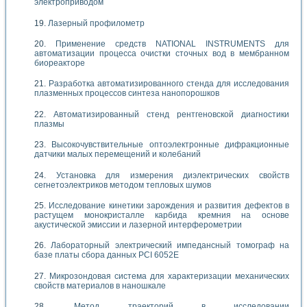
электроприводом
Лазерный профилометр
Применение средств NATIONAL INSTRUMENTS для
автоматизации процесса очистки сточных вод в мембранном
биореакторе
Разработка автоматизированного стенда для исследования
плазменных процессов синтеза нанопорошков
Автоматизированный стенд рентгеновской диагностики
плазмы
Высокочувствительные оптоэлектронные дифракционные
датчики малых перемещений и колебаний
Установка для измерения диэлектрических свойств
сегнетоэлектриков методом тепловых шумов
Исследование кинетики зарождения и развития дефектов в
растущем монокристалле карбида кремния на основе
акустической эмиссии и лазерной интерферометрии
Лабораторный электрический импедансный томограф на
базе платы сбора данных PCI 6052E
Микрозондовая система для характеризации механических
свойств материалов в наношкале
Метод траекторий в исследовании