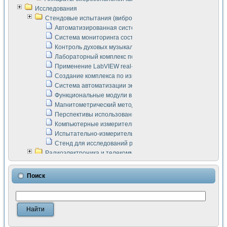
Исследования
Стендовые испытания (виброакустика, тензометрия и т.п.)
Автоматизированная система измерения параметров дизе
Система мониторинга состояния тяговых электродвигателей
Контроль духовых музыкальных инструментов
Лабораторный комплекс по исследованию элементной ба
Применение LabVIEW real-time module для моделирования
Создание комплекса по измерению скорости подвижного с
Система автоматизации экспериментальных исследований 
Функциональные модули в стандарте Nl SCXI для ультраз
Магнитометрический метод в дефектоскопии сварных шво
Перспективы использования машинного зрения в составе
Компьютерные измерительные системы для лабораторных
Испытательно-измерительный комплекс аппаратуры для о
Стенд для исследований рабочих процессов ДВС в динам
Радиоэлектроника и телекоммуникации
LabVIEW в расчетах радиолиний систем передачи данных
Аппаратно-программный комплекс для исследования АЧХ 
Поиск
Виртуальный лабораторный стенд для исследования пар
Измерение шумовых параметров операционных усилител
Измерительный преобразователь на основе цифровой обр
Инструменты для исследования выравнивания электричес
Инструменты для исследования компенсации эхо-сигнало