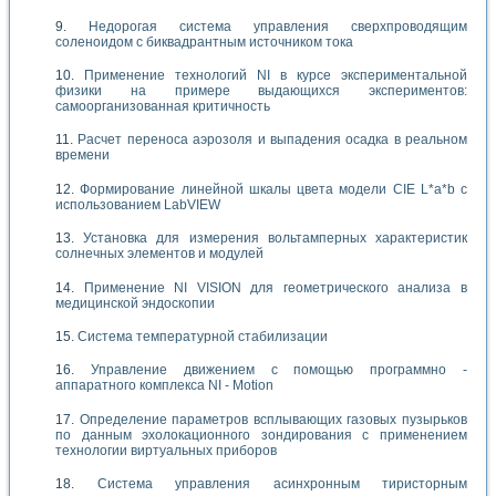
Недорогая система управления сверхпроводящим
соленоидом с биквадрантным источником тока
Применение технологий NI в курсе экспериментальной
физики на примере выдающихся экспериментов:
самоорганизованная критичность
Расчет переноса аэрозоля и выпадения осадка в реальном
времени
Формирование линейной шкалы цвета модели CIE L*a*b с
использованием LabVIEW
Установка для измерения вольтамперных характеристик
солнечных элементов и модулей
Применение NI VISION для геометрического анализа в
медицинской эндоскопии
Система температурной стабилизации
Управление движением с помощью программно -
аппаратного комплекса NI - Motion
Определение параметров всплывающих газовых пузырьков
по данным эхолокационного зондирования с применением
технологии виртуальных приборов
Система управления асинхронным тиристорным