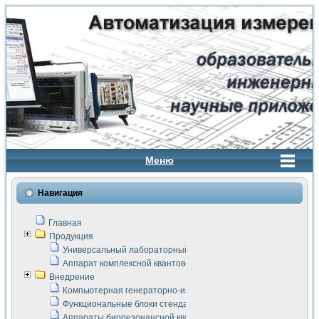
Меню
Навигация
Главная
Продукция
Универсальный лабораторный стенд "Сигнал-USB"
Аппарат комплексной квантовой терапии Интроскан
Внедрение
Компьютерная генераторно-измерительная система
Функциональные блоки стенда "Сигнал-USB"
Аппараты биорезонансной квантовой терапии серии СКАН