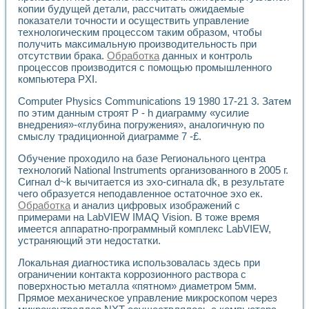
Применение LabVIEW для исследования течения в расши
копии будущей детали, рассчитать ожидаемые
показатели точности и осуществить управление
Создание виртуальной работы «Изучение магнитных свой
технологическим процессом таким образом, чтобы
Обратный маятник
получить максимальную производительность при
Устройство для изучения основ интерфейсов обмена по п
отсутствии брака.
Обработка
данных и контроль
Лабораторный практикум: изучение адиабатического расш
процессов производится с помощью промышленного
Стенд для исследования электрических переходных харак
компьютера PXI.
Система статистической обработки результатов измерите
Автоматизация лазерно-плазменных измерений с помощ
Computer Physics Communications 19 1980 17-21 3. Затем
по этим данным строят Р - h диаграмму «усилие
Модельно-измерительный комплекс. Назначение. Состав.
внедрения»-«глубина погружения», аналогичную по
Использование технологий NATIONAL INSTRUMENTS для с
смыслу традиционной диаграмме 7 -£.
Учебный практикум "Спектральный и корреляционный ана
Учебный стенд для исследования принципа действия унив
Обучение проходило на базе Регионального центра
Оборудование и программное обеспечение учебных лабор
технологий National Instruments организованного в 2005 г.
Виртуальный лабораторный практикум для изучения техн
Сигнал d~k вычитается из эхо-сигнала dk, в результате
Управление роботом ТУР-10 средствами LabVIEW
чего образуется неподавленное остаточное эхо ек.
Аппаратно-программный комплекс для исследования АЧХ 
Обработка
и анализ цифровых изображений с
примерами на LabVIEW IMAQ Vision. В тоже время
Автоматизированный дистанционный лабораторный практи
имеется аппаратно-программный комплекс LabVIEW,
Исследование возможности реставрации одномерных сигн
устраняющий эти недостатки.
Использование технологий NATIONAL INSTRUMENTS в оп
Разработка модификаций алгоритма полигармонической э
Локальная диагностика использовалась здесь при
Учебный стенд для исследования принципа действия унив
ограничении контакта коррозионного раствора с
Виртуальная система поддержки принимаемых решений в
поверхностью металла «пятном» диаметром 5мм.
Преемственность дисциплин «Моделирование систем» и «
Прямое механическое управление микроскопом через