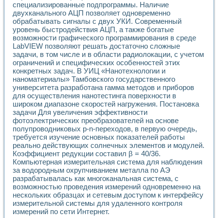
специализированные подпрограммы. Наличие
двухканального АЦП позволяет одновременно
обрабатывать сигналы с двух УКИ. Современный
уровень быстродействия АЦП, а также богатые
возможности графического программирования в среде
LabVIEW позволяют решать достаточно сложные
задачи, в том числе и в области радиолокации, с учетом
ограничений и специфических особенностей этих
конкретных задач. В УИЦ «Нанотехнологии и
наноматериалы» Тамбовского государственного
университета разработана гамма методов и приборов
для осуществления нанотестинга поверхности в
широком диапазоне скоростей нагружения. Постановка
задачи Для увеличения эффективности
фотоэлектрических преобразователей на основе
полупроводниковых p-n-переходов, в первую очередь,
требуется изучение основных показателей работы
реально действующих солнечных элементов и модулей.
Коэффициент редукции составил β = 40/36.
Компьютерная измерительная система для наблюдения
за водородным охрупчиванием металла по АЭ
разрабатывалась как многоканальная система, с
возможностью проведения измерений одновременно на
нескольких образцах и сетевым доступом к интерфейсу
измерительной системы для удаленного контроля
измерений по сети Интернет.