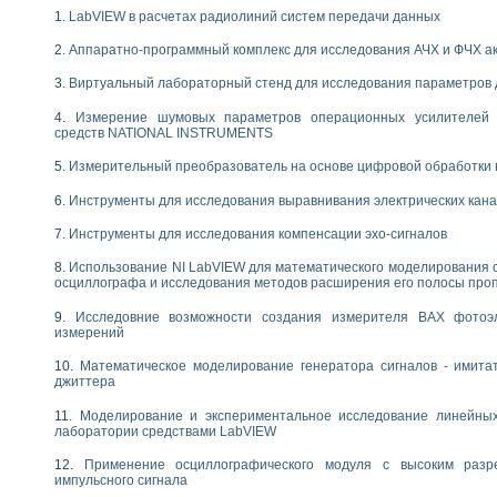
следования течения в расширяющемся канале
LabVIEW в расчетах радиолиний систем передачи данных
ты «Изучение магнитных свойств ферромагнетиков. Петля гистерезиса» с и
Аппаратно-программный комплекс для исследования АЧХ и ФЧХ а
нов интерфейсов обмена по протоколам RS232 и GPIB / имитатор оконечного
Виртуальный лабораторный стенд для исследования параметров
учение адиабатического расширения газов
Измерение шумовых параметров операционных усилителей 
ктрических переходных характеристик асинхронных двигателей при пуске
средств NATIONAL INSTRUMENTS
аботки результатов измерительного экспримента
азменных измерений с помощью LabVIEW
Измерительный преобразователь на основе цифровой обработки 
мплекс. Назначение. Состав. Возможности
Инструменты для исследования выравнивания электрических кан
NATIONAL INSTRUMENTS для создания систем автоматизированного лаборат
альный и корреляционный анализ"
Инструменты для исследования компенсации эхо-сигналов
ания принципа действия универсального цифрового вольтметра
е обеспечение учебных лабораторных стендов
Использование NI LabVIEW для математического моделирования 
осциллографа и исследования методов расширения его полосы про
практикум для изучения технологии выращивания полупроводниковых и опти
 средствами LabVIEW
Исследовние возможности создания измерителя ВАХ фотоэ
плекс для исследования АЧХ и ФЧХ активных фильтров
измерений
ционный лабораторный практикум по курсу «радиотехнические цепи и сигна
Математическое моделирование генератора сигналов - имита
реставрации одномерных сигналов на основе алгоритма полигармонической 
джиттера
NATIONAL INSTRUMENTS в операционной системе LINUX
горитма полигармонической экстраполяции в среде LabVIEW
Моделирование и экспериментальное исследование линейны
лаборатории средствами LabVIEW
ания принципа действия универсального цифрового вольтметра
ржки принимаемых решений в среде LabVIEW
Применение осциллографического модуля с высоким раз
 «Моделирование систем» и «Автоматизация проектирования систем и средс
импульсного сигнала