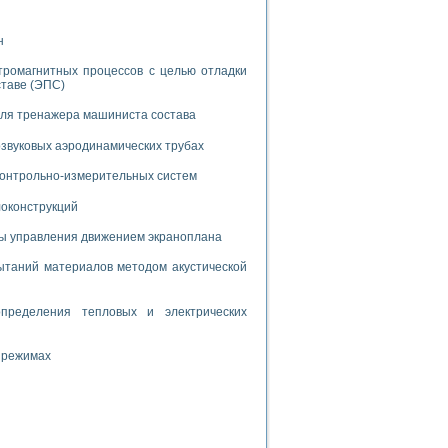
дств с использованием языка программирования LabVIEW
н
тромагнитных процессов с целью отладки
W для моделирования типовых химико-технологических процессов
ставе (ЭПС)
 исследования средств измерения температуры
для тренажера машиниста состава
звуковых аэродинамических трубах
ированного карбида кремния (A-SIC:H)
агрузок
 контрольно-измерительных систем
локонструкций
мы управления движением экраноплана
таний материалов методом акустической
ммы направленности
 пищевой инженерии
пределения тепловых и электрических
жах
 режимах
неров-неэлектриков
орных комплексов» на основе Multisim
чин