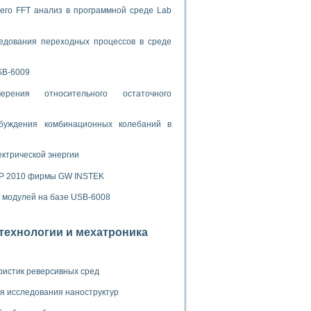
ламп
его FFT анализ в программной среде Lab
едования переходных процессов в среде
мерения температуры» в среде LabVIEW
SB-6009
в Нижегородском госуниверситете им. Н.И. Лобачевского
ых систем моделирования
рения относительного остаточного
й среде
буждения комбинационных колебаний в
ектрической энергии
и информатики
SP 2010 фирмы GW INSTEK
го образовательного проекта РУДН
х модулей на базе USB-6008
отехнологии и мехатроника
ристик реверсивных сред
я исследования наноструктур