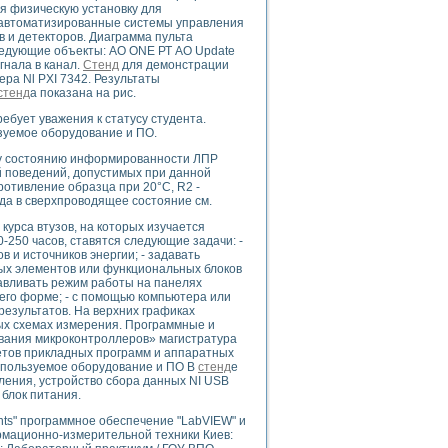
ого осциллографа и исследования методов расширения его полосы пропуска
я физическую установку для
, автоматизированные системы управления
рений
в и детекторов. Диаграмма пульта
життера
ледующие объекты: АО ONE РТ АО Update
боратории средствами LabVIEW
гнала в канал.
Стенд
для демонстрации
ера Nl PXI 7342. Результаты
ого сигнала
стенд
а показана на рис.
IEW 7.1
ебует уважения к статусу студента.
abVIEW
ьзуемое оборудование и ПО.
му состоянию информированности ЛПР
ния (RRR) сверхпроводников
ий поведений, допустимых при данной
нстве Ван Дер Поля
отивление образца при 20°С, R2 -
да в сверхпроводящее состояние см.
 курса втузов, на которых изучается
-250 часов, ставятся следующие задачи: -
 и источников энергии; - задавать
ых элементов или функциональных блоков
авливать режим работы на панелях
его форме; - с помощью компьютера или
результатов. На верхних графиках
нных информационных технологий и программных средств
ых схемах измерения. Программные и
страполяции
вания микроконтроллеров» магистратура
 в среде LabVIEW
кетов прикладных программ и аппаратных
спользуемое оборудование и ПО В
стенд
е
ения, устройство сбора данных NI USB
 блок питания.
nts" программное обеспечение "LabVIEW" и
рмационно-измерительной техники Киев:
амоорганизованная критичность