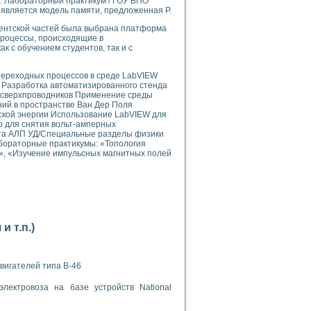
: Лабораторный практикум / ГОУ ВПО
является модель памяти, предложенная Р.
иентской частей была выбрана платформа
процессы, происходящие в
ак с обучением студентов, так и с
ереходных процессов в среде LabVIEW
9 Разработка автоматизированного стенда
применением технологии виртуальных приборов
 сверхпроводников Применение среды
ий в пространстве Ван Дер Поля
ской энергии Использование LabVIEW для
 для снятия вольт-амперных
ранном биореакторе
йта АЛП УД/Специальные разделы физики
в
бораторные практикумы: «Топология
», «Изучение импульсных магнитных полей
 основе акустической эмиссии и лазерной интерферометрии
 т.п.)
боров
вигателей типа В-46
лектровоза на базе устройств National
агрузок
химических предприятий