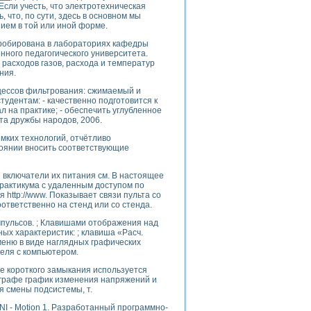
сли учесть, что электротехническая
, что, по сути, здесь в основном мы
ием в той или иной форме.
робирована в лабораториях кафедры
uments
нного педагогического университета.
расходов газов, расхода и температур
ния.
цессов фильтрования: сжимаемый и
 систем управления электрооборудованием на электроподвижном составе (Э
удентам: - качественно подготовится к
л на практике; - обеспечить углубленное
та дружбы народов, 2006.
ёмких технологий, отчётливо
тоянии вносить соответствующие
 эмиссии
 включатели их питания см. В настоящее
ристик и параметров силовых полупроводниковых приборов
рактикума с удаленным доступом по
ttp://www. Показывает связи пульта со
ответственно на стенд или со стенда.
пульсов. ; Клавишами отображения над
х характеристик: ; клавиша «Расч.
еню в виде наглядных графических
еля с компьютером.
едств NATIONAL INSTRUMENTS
е короткого замыкания используется
ографе график изменения напряжений и
ля смены подсистемы, т.
I - Motion 1. Разработанный программно-