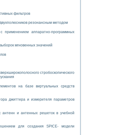
спользованием графической среды программирования LabVIEW
ктивных фильтров
 устройства по интерфейсу RS232
 двухполюсников резонансным методом
с применением аппаратно-программных
выборок мгновенных значений
алов
орного практикума
сверхширокополосного стробоскопического
пускания
ческих монокристаллов
лементов на базе виртуальных средств
лы»
тора джиттера и измерителя параметров
экстраполяции
х антенн и антенных решеток в учебной
решением для создания SPICE- модели
тв управления»