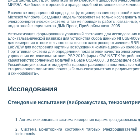
Вища школа. LabVIEW: практикум по аналоговой и цифровой электронике
МИРЭА. Наиболее интересной и правдоподобной по мнению психологов 
 выпадения осадка в реальном времени
лы цвета модели CIE L*a*b с использованием LabVIEW
В качестве операционной среды для функционирования серверной и кл
льтамперных характеристик солнечных элементов и модулей
Microsoft Windows. Созданная модель позволяет не только исследовать 
электроэнергетической системе, а так же проводить работы, связанные, к
еометрического анализа в медицинской эндоскопии
подготовкой специалистов. ДМК Пресс, ПриборКомплект, 2005.
билизации
Автоматизация формирования уравнений состояния для исследования п
ощью программно - аппаратного комплекса NI - Motion
Блок гальванической развязки для устройства сбора данных NI USB-600
плывающих газовых пузырьков по данным эхолокационного зондирования с 
для измерения относительного остаточного электросопротивления RRR
онным тиристорным электроприводом
LabVIEW для построения картины возбуждения комбинационных колебан
Портативная система для определения показателей качества электриче
управления источником питания PSP 2010 фирмы GW INSTEK Устройство
AL INSTRUMENTS для автоматизации процесса очистки сточных вод в мемб
характеристик солнечных модулей на базе USB-6008 . В подразделе са
нного стенда для исследования плазменных процессов синтеза нанопорошко
Российским университетом дружбы народов размещены комплексные ла
стационарного магнитного поля», «Гамма-спектрометрия и радиометрия
рентгеновской диагностики плазмы
и скин-эффекта».
электронные дифракционные датчики малых перемещений и колебаний
электрических свойств сегнетоэлектриков методом тепловых шумов
Исследования
ждения и развития дефектов в растущем монокристалле карбида кремния на
й импедансный томограф на базе платы сбора данных PCI 6052E
характеризации механических свойств материалов в наношкале
Стендовые испытания (виброакустика, тензометрия и
овании металлообрабатывающих станков
ких процессов получения дисперсных продуктов на основе виртуальных при
Автоматизированная система измерения параметров дизельных д
ческого зрения для контроля образцов
Система мониторинга состояния тяговых электродвигателей э
ных переходных процессов при коротких замыканиях в узлах электрических н
Instruments
зработке обучающих информационных систем и тренажеров для персонала 