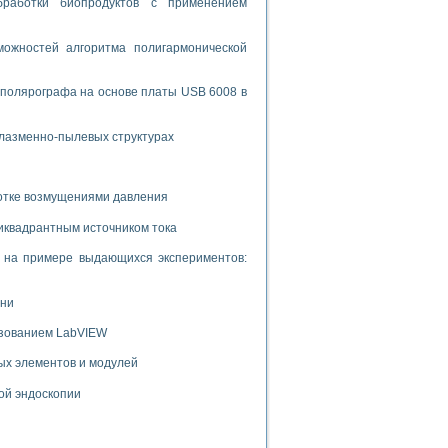
бработки биопродуктов с применением
ожностей алгоритма полигармонической
 полярографа на основе платы USB 6008 в
плазменно-пылевых структурах
ботке возмущениями давления
иквадрантным источником тока
и на примере выдающихся экспериментов:
ени
ьзованием LabVIEW
ых элементов и модулей
ой эндоскопии