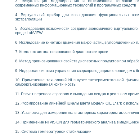
Визуализация моделирования и оптимизации тепловой о
современных информационных технологий и программных средств
Виртуальный прибор для исследования функциональных возм
экстраполяции
Исследование возможности создания экономичного виртуального
среде LabVIEW
Исследование кинетики движения макрочастиц в упорядоченных 
Комплекс автоматизированной диагностики крови
Метод прогнозирования свойств дисперсных продуктов при обра
Недорогая система управления сверхпроводящим соленоидом с б
Применение технологий NI в курсе экспериментальной физик
самоорганизованная критичность
Расчет переноса аэрозоля и выпадения осадка в реальном врем
Формирование линейной шкалы цвета модели CIE L*a*b с испол
Установка для измерения вольтамперных характеристик солнечн
Применение NI VISION для геометрического анализа в медицинск
Система температурной стабилизации