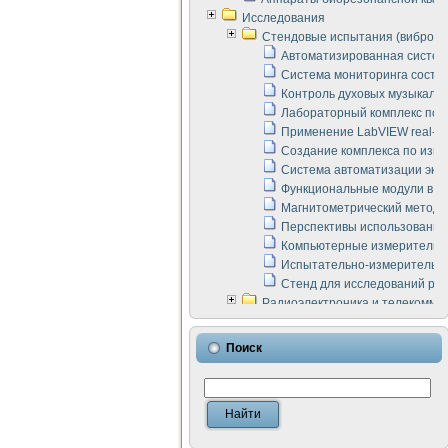
Исследования
Стендовые испытания (виброакус
Автоматизированная систем
Система мониторинга состоян
Контроль духовых музыкаль
Лабораторный комплекс по 
Применение LabVIEW real-ti
Создание комплекса по изме
Система автоматизации эксп
Функциональные модули в ст
Магнитометрический метод 
Перспективы использования
Компьютерные измерительны
Испытательно-измерительны
Стенд для исследований раб
Радиоэлектроника и телекомму
LabVIEW в расчетах радиол
Аппаратно-программный ком
Поиск
Виртуальный лабораторный 
Измерение шумовых параме
Измерительный преобразова
Инструменты для исследова
Инструменты для исследова