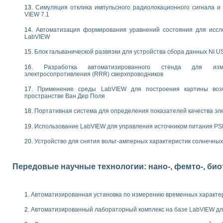
следования электрических характеристик газоразрядных и люминесцентных 
Симуляция отклика импульсного радиолокационного сигнала и 
по информационно-измерительным системам (ИИС)
VIEW 7.1
тотных характеристик на основе использования звуковой карты ПК
 основам теории Коммутации
Автоматизация формирования уравнений состояния для иссл
LabVIEW
бораторной работы «Имитационное моделирование погрешностей канала из
электротехнике в среде LabVIEW
Блок гальванической развязки для устройства сбора данных NI U
х национального проекта «Образование» технологий NATIONAL INSTRUMENTS 
ти решателей обыкновенных дифференциальных уравнений инструментальн
Разработка автоматизированного стенда для изме
электросопротивления (RRR) сверхпроводников
абораторных практикумов на кафедре информационных систем МИРЭА
ва образования и подготовки преподавателей для работы в ИКТ насыщенно
Применение среды LabVIEW для построения картины воз
рного практикума по электронике кафедры информационных систем МИРЭА
пространстве Ван Дер Поля
оратории по электротехнике в среде MULTISIM
Портативная система для определения показателей качества эл
итмы частотного анализа для LabWindows/CVI и LabVIEW
центра «Технологии NATIONAL INSTRUMENTS» в ростовском колледже связи 
Использование LabVIEW для управления источником питания P
ой программе «Прикладная физика и физическая информатика» инновационно
Устройство для снятия вольт-амперных характеристик солнечны
елей постоянного тока
формирования электромагнитного поля для испытаний изделий авионики
 курсу ИИС на базе оборудования NI CompactDAQ
Передовые научные технологии: нано-, фемто-, би
ституты
Автоматизированная установка по измерению временных характе
Автоматизированный лабораторный комплекс на базе LabVIEW дл