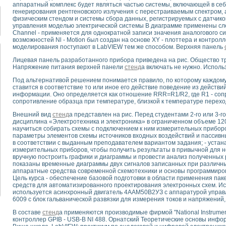
для математического моделирования сверхширокополосного стробоскопическ
аппаратный комплекс будет являться частью системы, включающей в себ
генерирования рентгеновского излучения с перестраиваемым спектром
оздания измерителя ВАХ фотоэлементов на базе виртуальных средств изме
физическим стендом и системы сбора данных, регистрируемых с датчико
ие генератора сигналов - имитатора джиттера и измерителя параметров д
управления моделью электрической системы В диаграмме применены с
нтальное исследование линейных антенн и антенных решеток в учебной ла
Channel - применяется для однократной записи значения аналогового си
возможностей Nl - Motion был создан на основе XY - плоттера и контролл
ского модуля с высоким разрешением для создания SPICE- модели импульсн
моделирования поступают в LabVIEW тем же способом. Верхняя панель
ого радиолокационного сигнала и его FFT анализ в программной среде Lab V
Лицевая панель разработанного прибора приведена на рис. Общество тр
я уравнений состояния для исследования переходных процессов в среде L
Напряжение питания верхней панели
стенд
а включать не нужно. Испол
ки для устройства сбора данных NI USB-6009
Под альтернативой решением понимается правило, по которому каждо
ного стенда для измерения относительного остаточного электросопротивле
ставится в соответствие то или иное его действие поведение из действ
для построения картины возбуждения комбинационных колебаний в простра
информации. Оно определяется как отношение RRR=R1/R2, где R1 - сопр
ределения показателей качества электрической энергии
сопротивление образца при температуре, близкой к температуре перехо
 управления источником питания PSP 2010 фирмы GW INSTEK
Внешний вид
стенд
а представлен на рис. Перед студентами 2-го или 3-го
т-амперных характеристик солнечных модулей на базе USB-6008
дисциплина «Электротехника и электроника» в ограниченном объеме 120
 нано-, фемто-, биотехнологии и мехатроника
научиться собирать схемы с подключением к ним измерительных приборов
параметры элементов схемы источников входных воздействий и пассивн
вка по измерению временных характеристик реверсивных сред
в соответствии с выданным преподавателем вариантом задания; - устан
торный комплекс на базе LabVIEW для исследования наноструктур
измерительных приборов, чтобы получить результаты в привычной для н
вручную построить графики и диаграммы и провести анализ полученных 
я и оптимизации тепловой обработки биопродуктов с применением совреме
показаны временные диаграммы двух сигналов записанных при различн
следования функциональных возможностей алгоритма полигармонической эк
аппаратные средства современной схемотехники и основы программиро
оздания экономичного виртуального полярографа на основе платы USB 6008
Цель курса - обеспечение базовой подготовки в области применения па
средств для автоматизированного проектирования электронных схем. И
жения макрочастиц в упорядоченных плазменно-пылевых структурах
используется асинхронный двигатель 4ААМ50В2УЗ с аппаратурой управл
й диагностики крови
6009 с блок гальванической развязки для измерения токов и напряжений,
йств дисперсных продуктов при обработке возмущениями давления
В составе
стенд
а применяются производимые фирмой "National Instrume
ния сверхпроводящим соленоидом с биквадрантным источником тока
контроллер GPIB - USB-B NI 488. Орнатский Теоретические основы инфо
 курсе экспериментальной физики на примере выдающихся экспериментов: с