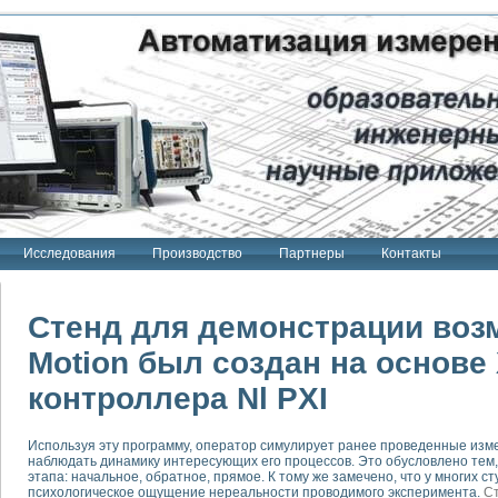
Исследования
Производство
Партнеры
Контакты
Стенд для демонстрации возм
Motion был создан на основе 
контроллера Nl PXI
тенд "Сигнал-USB"
 терапии Интроскан
Используя эту программу, оператор симулирует ранее проведенные изме
ерительная система
наблюдать динамику интересующих его процессов. Это обусловлено тем, 
Сигнал-USB"
этапа: начальное, обратное, прямое. К тому же замечено, что у многих
психологическое ощущение нереальности проводимого эксперимента.
С
товой терапии серии СКАН