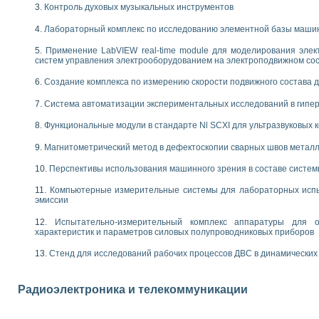
енажеров путем моделирования технологических процессов пищевых произво
Контроль духовых музыкальных инструментов
изации и защиты ускорителя ЛУЭ-200
Лабораторный комплекс по исследованию элементной базы маши
равления процессом цементирования нефтегазовых скважин
азовой среды специальной барокамеры
Применение LabVIEW real-time module для моделирования элек
еспечения с использованием среды графического программирования LabVIE
систем управления электрооборудованием на электроподвижном со
NATIONAL INSTRUMENTS при разработке автоматизированного комплекса для
Создание комплекса по измерению скорости подвижного состава 
енной термотрансферной маркировки изделий
ких исследований на базе LabVIEW
Система автоматизации экспериментальных исследований в гипер
танса для исследова¬ния электрофизических свойств аморфного гидрогениз
ных переходных процессов при коротких замыканиях в узлах электрических н
Функциональные модули в стандарте Nl SCXI для ультразвуковых
ктрических переходных характеристик асинхронных двигателей при пуске
Магнитометрический метод в дефектоскопии сварных швов метал
арных швов на базе технологий фирмы NATIONAL INSTRUMENTS
применением неиндустриальных камер в производственных условиях
Перспективы использования машинного зрения в составе систе
и эффективности систем управления в интегрированных средах
Компьютерные измерительные системы для лабораторных испы
ебные стенды
эмиссии
го стенда по измерению профиля зеркальной антенны и построению диагра
торные комплексы для вузов, осуществляющих подготовку специалистов по
Испытательно-измерительный комплекс аппаратуры для о
характеристик и параметров силовых полупроводниковых приборов
следования нелинейных резистивных цепей
приборов в процесе изучения специальных дисциплин в технических коллед
Стенд для исследований рабочих процессов ДВС в динамических
LECTRONICS WORKBENCH-MULTISIM для электротехнической подготовки инже
 дисциплине «Цифровые вычислительные устройства и микропроцессоры приб
 ИНС на основе LabVIEW
Радиоэлектроника и телекоммуникации
 основам теории коммутации
IEW для создания лабораторного практикума по измерениям магнитных вели