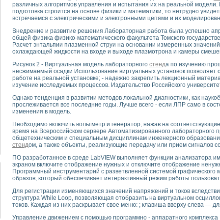
различных алгоритмов управления и испытания их на реальной модели. Е
подготовка строится на основе физики и математики, то нетрудно увидеть
встречаемся с электрическими и электронными цепями и их моделирован
тика, тензометрия и т.п.)
а измерения параметров дизельных двигателей типа В-46
Внедрение и развитие решения Лабораторная работа была успешно ап
ия тяговых электродвигателей электровоза на базе устройств National Instr
общей физика физико-математического факультета Томского государстве
Расчет энтальпии плазменной струи на основании измеренных значений 
ных инструментов
охлаждающей жидкости на входе и выходе плазмотрона и камеры смеше
исследованию элементной базы машин
Рисунок 2 - Виртуальная модель лабораторного
стенд
а по изучению про
me module для моделирования электромагнитных процессов с целью отладки
несжимаемый осадки Использование виртуальных установок позволяет ст
рению скорости подвижного состава для тренажера машиниста состава
работе на реальной установке; - надежно закрепить лекционный материа
ериментальных исследований в гиперзвуковых аэродинамических трубах
изучение исследуемых процессов. Издательство Российского университе
андарте Nl SCXI для ультразвуковых контрольно-измерительных систем
Однако тенденция в развитии методов локальной диагностики, как науко
в дефектоскопии сварных швов металлоконструкций
прослеживается все последние годы. Лучше всего - если ЛПР само в сос
изменения в модель.
 машинного зрения в составе системы управления движением экраноплана
е системы для лабораторных испытаний материалов методом акустической
Необходимо включить вольтметр и генератор, нажав на соответствующие
й комплекс аппаратуры для определения тепловых и электрических характе
время на Всероссийском сервере Автоматизированного лабораторного п
общетехническим и специальным дисциплинам инженерного образования h
очих процессов ДВС в динамических режимах
стенд
ом, а также объекты, реализующие передачу или прием сигналов со
никации
ПО разработанное в среде LabVIEW выполняет функции анализатора им
иний систем передачи данных
экраном включите отображение нужных и отключите отображение ненужны
плекс для исследования АЧХ и ФЧХ активных фильтров
Программный инструментарий с разветвленной системой графического м
стенд для исследования параметров двухполюсников резонансным методом
образов, который обеспечивает интерактивный режим работы пользоват
тров операционных усилителей с применением аппаратно-программных ср
Для регистрации изменяющихся значений напряжений и токов вследстви
тель на основе цифровой обработки выборок мгновенных значений
структура While Loop, позволяющая отобразить на виртуальном осцилл
токов. Каждая из них раскрывает свое меню: ; клавиша вверху слева — д
ния выравнивания электрических каналов
ния компенсации эхо-сигналов
Управление движением с помощью программно - аппаратного комплекса N