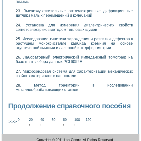
плазмы
Высокочувствительные оптоэлектронные дифракционные
датчики малых перемещений и колебаний
Установка для измерения диэлектрических свойств
сегнетоэлектриков методом тепловых шумов
Исследование кинетики зарождения и развития дефектов в
растущем монокристалле карбида кремния на основе
акустической эмиссии и лазерной интерферометрии
Лабораторный электрический импедансный томограф на
базе платы сбора данных PCI 6052E
Микрозондовая система для характеризации механических
свойств материалов в наношкале
Метод траекторий в исследовании
металлообрабатывающих станков
Продолжение справочного пособия
0
20
40
60
80
100
120
>>>
!
.
.
.
.
.
.
.
.
.
.
.
.
.
.
.
.
.
.
.
!
.
.
.
.
.
.
.
.
.
.
.
.
.
.
.
.
.
.
.
!
.
.
.
.
.
.
.
.
.
.
.
.
.
.
.
.
.
.
.
!
.
.
.
.
.
.
.
.
.
.
.
.
.
.
.
.
.
.
.
!
.
.
.
.
.
.
.
.
.
.
.
.
.
.
.
.
.
.
.
!
.
.
.
.
.
.
.
.
.
.
.
.
.
.
.
.
.
.
.
!
.
.
.
.
.
.
.
.
.
.
.
.
.
.
.
.
.
.
.
Copyright © 2011 Lab-Centre. All Rights Reserved.