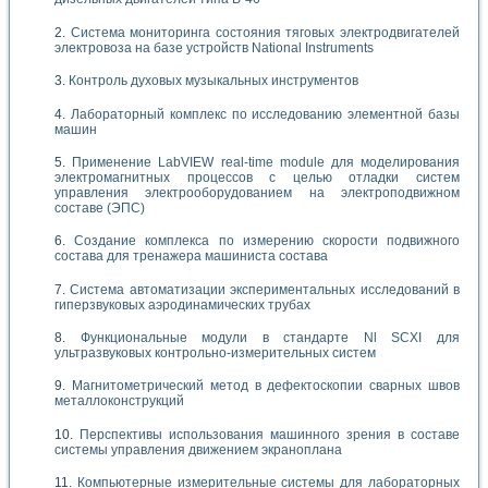
Система мониторинга состояния тяговых электродвигателей
электровоза на базе устройств National Instruments
Контроль духовых музыкальных инструментов
Лабораторный комплекс по исследованию элементной базы
машин
Применение LabVIEW real-time module для моделирования
электромагнитных процессов с целью отладки систем
управления электрооборудованием на электроподвижном
составе (ЭПС)
Создание комплекса по измерению скорости подвижного
состава для тренажера машиниста состава
Система автоматизации экспериментальных исследований в
гиперзвуковых аэродинамических трубах
Функциональные модули в стандарте Nl SCXI для
ультразвуковых контрольно-измерительных систем
Магнитометрический метод в дефектоскопии сварных швов
металлоконструкций
Перспективы использования машинного зрения в составе
системы управления движением экраноплана
Компьютерные измерительные системы для лабораторных