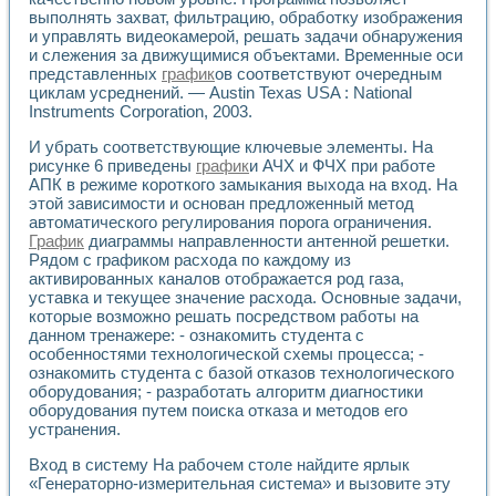
Универсальный стенд для исследования электрических ха
выполнять захват, фильтрацию, обработку изображения
Лабораторные практикумы по информационно-измерител
и управлять видеокамерой, решать задачи обнаружения
Виртуальный измеритель частотных характеристик на осн
и слежения за движущимися объектами. Временные оси
Лабораторный практикум по основам теории Коммутации
представленных
график
ов соответствуют очередным
Разработка виртуальной лабораторной работы «Имитаци
циклам усреднений. — Austin Texas USA : National
Виртуальные практикумы по электротехнике в среде LabV
Instruments Corporation, 2003.
Из опыта внедрения в рамках национального проекта «Об
И убрать соответствующие ключевые элементы. На
Исследование эффективности решателей обыкновенных 
рисунке 6 приведены
график
и АЧХ и ФЧХ при работе
Опыт разработки LabVIEW лабораторных практикумов н
АПК в режиме короткого замыкания выхода на вход. На
Проблемы повышения качества образования и подготовки
этой зависимости и основан предложенный метод
Развитие LabVIEW лабораторного практикума по электр
автоматического регулирования порога ограничения.
Разработка виртуальной лаборатории по электротехнике 
График
диаграммы направленности антенной решетки.
Усовершенствованные алгоритмы частотного анализа для
Рядом с графиком расхода по каждому из
Об опыте работы учебного центра «Технологии NATIONAL
активированных каналов отображается род газа,
Технологии NI в магистерской программе «Прикладная фи
уставка и текущее значение расхода. Основные задачи,
которые возможно решать посредством работы на
Система диагностики двигателей постоянного тока
данном тренажере: - ознакомить студента с
Автоматизированный стенд формирования электромагнитн
особенностями технологической схемы процесса; -
Лабораторный практикум по курсу ИИС на базе оборудов
ознакомить студента с базой отказов технологического
Партнеры
оборудования; - разработать алгоритм диагностики
Академические и отраслевые институты
оборудования путем поиска отказа и методов его
Учебные заведения
устранения.
Бизнес
Контакты
Вход в систему На рабочем столе найдите ярлык
«Генераторно-измерительная система» и вызовите эту