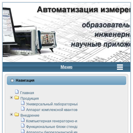
Меню
Навигация
Главная
Продукция
Универсальный лабораторный стенд "Сигнал-USB"
Аппарат комплексной квантовой терапии Интроскан
Внедрение
Компьютерная генераторно-измерительная система
Функциональные блоки стенда "Сигнал-USB"
Аппараты биорезонансной квантовой терапии серии СКАН