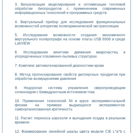
Визуализация моделирования и оптимизации тепловой
обработки биопродуктов с применением современных
информационных технологий и программных средств
Виртуальный прибор для исследования функциональных
возможностей алгоритма полигармонической экстраполяции
Исследование возможности создания экономичного
виртуального полярографа на основе платы USB 6008 в среде
LabVIEW
Исследование кинетики движения макрочастиц в
упорядоченных плазменно-пылевых структурах
Комплекс автоматизированной диагностики крови
Метод прогнозирования свойств дисперсных продуктов при
обработке возмущениями давления
Недорогая система управления сверхпроводящим
соленоидом с биквадрантным источником тока
Применение технологий NI в курсе экспериментальной
физики на примере выдающихся экспериментов:
самоорганизованная критичность
Расчет переноса аэрозоля и выпадения осадка в реальном
времени
Формирование линейной шкалы цвета модели CIE L*a*b с