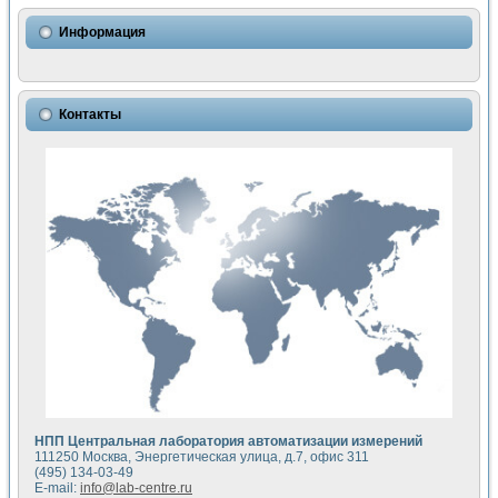
Использование NI LabVIEW для математического моделир
Исследовние возможности создания измерителя ВАХ фото
Информация
Математическое моделирование генератора сигналов - и
Моделирование и экспериментальное исследование линей
Применение осциллографического модуля с высоким разр
Симуляция отклика импульсного радиолокационного сигнал
Контакты
Автоматизация формирования уравнений состояния для и
Блок гальванической развязки для устройства сбора данн
Разработка автоматизированного стенда для измерения о
Применение среды LabVIEW для построения картины возб
Портативная система для определения показателей качес
Использование LabVIEW для управления источником пит
Устройство для снятия вольт-амперных характеристик со
Передовые научные технологии: нано-, фемто-, биотехнологи
Автоматизированная установка по измерению временных 
Автоматизированный лабораторный комплекс на базе Lab
Визуализация моделирования и оптимизации тепловой об
Виртуальный прибор для исследования функциональных в
Исследование возможности создания экономичного виртуа
Исследование кинетики движения макрочастиц в упорядо
Комплекс автоматизированной диагностики крови
НПП Центральная лаборатория автоматизации измерений
Метод прогнозирования свойств дисперсных продуктов п
111250 Москва, Энергетическая улица, д.7, офис 311
Недорогая система управления сверхпроводящим соленои
(495) 134-03-49
E-mail:
info@lab-centre.ru
Применение технологий NI в курсе экспериментальной фи