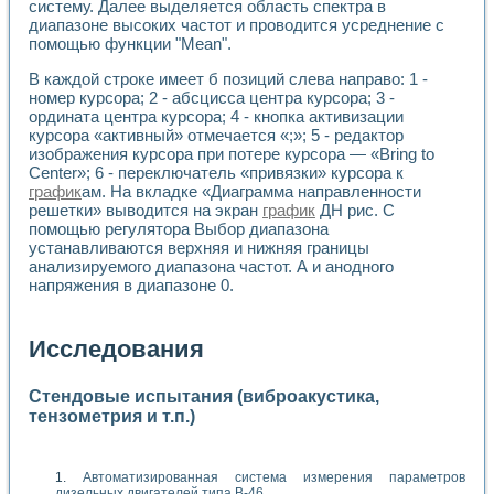
систему. Далее выделяется область спектра в
диапазоне высоких частот и проводится усреднение с
помощью функции "Mean".
В каждой строке имеет б позиций слева направо: 1 -
номер курсора; 2 - абсцисса центра курсора; 3 -
ордината центра курсора; 4 - кнопка активизации
курсора «активный» отмечается «;»; 5 - редактор
изображения курсора при потере курсора — «Bring to
Center»; 6 - переключатель «привязки» курсора к
график
ам. На вкладке «Диаграмма направленности
решетки» выводится на экран
график
ДН рис. С
помощью регулятора Выбор диапазона
устанавливаются верхняя и нижняя границы
анализируемого диапазона частот. А и анодного
напряжения в диапазоне 0.
Исследования
Стендовые испытания (виброакустика,
тензометрия и т.п.)
Автоматизированная система измерения параметров
дизельных двигателей типа В-46