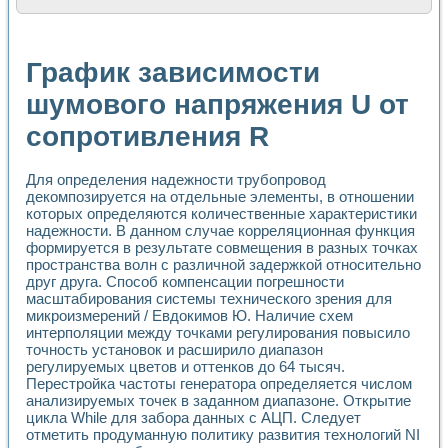
Расчет переноса аэрозоля и выпадения осадка в реально
Формирование линейной шкалы цвета модели CIE L*a*b с
Установка для измерения вольтамперных характеристик с
График зависимости
Применение NI VISION для геометрического анализа в ме
Система температурной стабилизации
шумового напряжения U от
Управление движением с помощью программно - аппаратног
сопротивления R
Определение параметров всплывающих газовых пузырьков
Система управления асинхронным тиристорным электроп
Лазерный профилометр
Для определения надежности трубопровод
Применение средств NATIONAL INSTRUMENTS для автомат
декомпозируется на отдельные элементы, в отношении
Разработка автоматизированного стенда для исследован
которых определяются количественные характеристики
Автоматизированный стенд рентгеновской диагностики п
надежности. В данном случае корреляционная функция
Высокочувствительные оптоэлектронные дифракционные 
формируется в результате совмещения в разных точках
Установка для измерения диэлектрических свойств сегне
пространства волн с различной задержкой относительно
Исследование кинетики зарождения и развития дефектов 
друг друга. Способ компенсации погрешности
масштабирования системы технического зрения для
Лабораторный электрический импедансный томограф на б
микроизмерений / Евдокимов Ю. Наличие схем
Микрозондовая система для характеризации механических
интерполяции между точками регулирования повысило
Метод траекторий в исследовании металлообрабатывающ
точность установок и расширило диапазон
Промышленная автоматизация
регулируемых цветов и оттенков до 64 тысяч.
Автоматизация технологических процессов получения дис
Перестройка частоты генератора определяется числом
Использование систем технического зрения для контроля
анализируемых точек в заданном диапазоне. Открытие
Исследование электромагнитных переходных процессов при
цикла While для забора данных с АЦП. Следует
Применение LabVIEW при разработке обучающих информа
отметить продуманную политику развития технологий NI