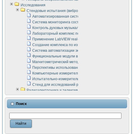
Исследования
Стендовые испытания (виброакустика, тензометрия и т.п.)
Автоматизированная система измерения параметров дизе
Система мониторинга состояния тяговых электродвигателей
Контроль духовых музыкальных инструментов
Лабораторный комплекс по исследованию элементной ба
Применение LabVIEW real-time module для моделирования
Создание комплекса по измерению скорости подвижного с
Система автоматизации экспериментальных исследований 
Функциональные модули в стандарте Nl SCXI для ультраз
Магнитометрический метод в дефектоскопии сварных шво
Перспективы использования машинного зрения в составе
Компьютерные измерительные системы для лабораторных
Испытательно-измерительный комплекс аппаратуры для о
Стенд для исследований рабочих процессов ДВС в динам
Радиоэлектроника и телекоммуникации
LabVIEW в расчетах радиолиний систем передачи данных
Аппаратно-программный комплекс для исследования АЧХ 
Поиск
Виртуальный лабораторный стенд для исследования пар
Измерение шумовых параметров операционных усилител
Измерительный преобразователь на основе цифровой обр
Инструменты для исследования выравнивания электричес
Инструменты для исследования компенсации эхо-сигнало