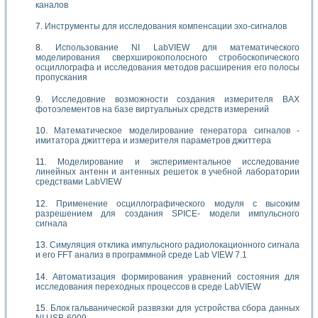
каналов
Инструменты для исследования компенсации эхо-сигналов
Использование NI LabVIEW для математического
моделирования сверхширокополосного стробоскопического
осциллографа и исследования методов расширения его полосы
пропускания
Исследовние возможности создания измерителя ВАХ
фотоэлементов на базе виртуальных средств измерений
Математическое моделирование генератора сигналов -
имитатора джиттера и измерителя параметров джиттера
Моделирование и экспериментальное исследование
линейных антенн и антенных решеток в учебной лаборатории
средствами LabVIEW
Применение осциллографического модуля с высоким
разрешением для создания SPICE- модели импульсного
сигнала
Симуляция отклика импульсного радиолокационного сигнала
и его FFT анализ в программной среде Lab VIEW 7.1
Автоматизация формирования уравнений состояния для
исследования переходных процессов в среде LabVIEW
Блок гальванической развязки для устройства сбора данных