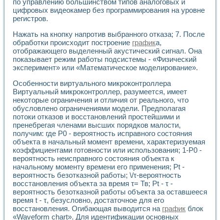
по управлению большинством типов аналоговых и
Разработка виртуальных тренажеров путем моделировани
цифровых видеокамер без программирования на уровне
Система блокировок, сигнализации и защиты ускорителя 
регистров.
Система сбора данных и управления процессом цементир
Управление температурой газовой среды специальной ба
Нажать на кнопку напротив выбранного отказа; 7. После
Разработка программного обеспечения с использованием
обработки происходит построение
график
а,
Использование технологий NATIONAL INSTRUMENTS при ра
отображающего выделенный акустический сигнал. Она
Оборудование для промышленной термотрансферной мар
показывает режим работы подсистемы - «Физический
Автоматизация реометрических исследований на базе La
эксперимент» или «Математическое моделирование».
Применение измерителя иммитанса для исследова¬ния эле
Особенности виртуального микроконтроллера
Исследование электромагнитных переходных процессов при
Виртуальный микроконтроллер, разумеется, имеет
Стенд для исследования электрических переходных харак
некоторые ограничения и отличия от реального, что
Автоматизация контроля сварных швов на базе техноло
обусловлено ограничениями модели. Предполагая
Измерительный контроль с применением неиндустриальны
потоки отказов и восстановлений простейшими и
Моделирование надежности и эффективности систем упра
пренебрегая членами высших порядков малости,
Лабораторные практикумы и учебные стенды
получим: где Р0 - вероятность исправного состояния
объекта в начальный момент времени, характеризуемая
Автоматизация лабораторного стенда по измерению проф
коэффициентами готовности или использования; 1-Р0 -
Автоматизированные лабораторные комплексы для вузов,
вероятность неисправного состояния объекта к
Виртуальный прибор для исследования нелинейных рези
начальному моменту времени его применения; Pt -
Использование виртуальных приборов в процесе изучения
вероятность безотказной работы; \/τ-вероятность
Использование программ ELECTRONICS WORKBENCH-MULTI
восстановления объекта за время τ= Тв; Pt - τ -
Лабораторный практикум по дисциплине «Цифровые вычис
вероятность безотказной работы объекта за оставшееся
Лабораторный практикум по ИНС на основе LabVIEW
время t - τ, безусловно, достаточное для его
Лабораторный практикум по основам теории коммутации
восстановления. Огибающая выводится на
график
блок
Опыт использования NI LabVIEW для создания лабораторн
«Waveform chart». Для идентификации основных