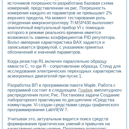
источников погрешности разработана базовая схема
Применение LabVIEW для исследования течения в расши
измерений, представленная на рис. Погрешность
Создание виртуальной работы «Изучение магнитных свой
измерения каждого из параметров не превышает 2%
Обратный маятник
верхнего предела. На момент тестирования роль
Устройство для изучения основ интерфейсов обмена по п
отведенная микроконтроллеру Tl MSP430 выполняет
Лабораторный практикум: изучение адиабатического расш
аналогичный виртуальный прибор VI с помощью
Стенд для исследования электрических переходных харак
которого в режиме реального времени имеется
Система статистической обработки результатов измерите
возможность замены коэффициентов PID регулятора.
Автоматизация лазерно-плазменных измерений с помощ
Вольт-амперная характеристика ВАХ задается и
записывается формулой, с указанием принятых
Модельно-измерительный комплекс. Назначение. Состав.
обозначений и значений параметров.
Использование технологий NATIONAL INSTRUMENTS для с
Учебный практикум "Спектральный и корреляционный ана
Когда резистор RL включен параллельно образцу
Учебный стенд для исследования принципа действия унив
емкости С, то где R - сопротивление образца. Стенд для
Оборудование и программное обеспечение учебных лабор
исследования электрических переходных характеристик
Виртуальный лабораторный практикум для изучения техн
асинхронных двигателей при пуске 1.
Управление роботом ТУР-10 средствами LabVIEW
Разработка ВП в программном пакете Maple. Работа с
Аппаратно-программный комплекс для исследования АЧХ 
программой состоит в следующем.
График
амплитудного
Автоматизированный дистанционный лабораторный практи
распределения поля; Рис. Постановка задачи Создание
Исследование возможности реставрации одномерных сигн
лабораторного практикума по дисциплине «Средства
Использование технологий NATIONAL INSTRUMENTS в оп
коммутации. Vi создан средствами среды графического
Разработка модификаций алгоритма полигармонической э
программирования LabVIEW 7.
Учебный стенд для исследования принципа действия унив
Виртуальная система поддержки принимаемых решений в
Учитывая это, актуальным видится поиск средств
формирования практических умений и привычек на
Преемственность дисциплин «Моделирование систем» и «
качественно новом уровне. Программа позволяет