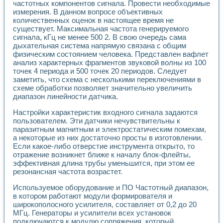
частотных компонентов сигнала. Провести необходимые
Применение LabVIEW для исследования течения в расши
измерения. В данном вопросе объективных
Создание виртуальной работы «Изучение магнитных свой
количественных оценок в настоящее время не
Обратный маятник
существует. Максимальная частота генерируемого
Устройство для изучения основ интерфейсов обмена по п
сигнала, кГц не менее 500 2. В свою очередь сама
Лабораторный практикум: изучение адиабатического расш
дыхательная система напрямую связана с общим
Стенд для исследования электрических переходных харак
физическим состоянием человека. Представлен вафлет
анализ характерных фрагментов звуковой волны из 100
Система статистической обработки результатов измерите
точек 4 периода и 500 точек 20 периодов. Следует
Автоматизация лазерно-плазменных измерений с помощ
заметить, что схема с несколькими переключениями в
Модельно-измерительный комплекс. Назначение. Состав.
схеме обработки позволяет значительно увеличить
Использование технологий NATIONAL INSTRUMENTS для с
диапазон линейности датчика.
Учебный практикум "Спектральный и корреляционный ана
Учебный стенд для исследования принципа действия унив
Настройки характеристик входного сигнала задаются
Оборудование и программное обеспечение учебных лабор
пользователем. Эти датчики нечувствительны к
Виртуальный лабораторный практикум для изучения техн
паразитным магнитным и электростатическим помехам,
а некоторые из них достаточно просты в изготовлении.
Управление роботом ТУР-10 средствами LabVIEW
Если какое-либо отверстие инструмента открыто, то
Аппаратно-программный комплекс для исследования АЧХ 
отражение возникнет ближе к началу блок-флейты,
Автоматизированный дистанционный лабораторный практи
эффективная длина трубы уменьшится, при этом ее
Исследование возможности реставрации одномерных сигн
резонансная частота возрастет.
Использование технологий NATIONAL INSTRUMENTS в оп
Разработка модификаций алгоритма полигармонической э
Используемое оборудование и ПО Частотный диапазон,
Учебный стенд для исследования принципа действия унив
в котором работают модули формирователя и
широкополосного усилителя, составляет от 0,2 до 20
Виртуальная система поддержки принимаемых решений в
МГц. Генераторы и усилители всех установок
Преемственность дисциплин «Моделирование систем» и «
подключаются к модулю сопряжения, который