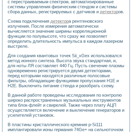
с перестраиваемым спектром, автоматизированные
системы управления физическим стендом и системы
сбора данных, регистрируемых с датчиков и
детектор
ов.
Схема подключения
детектор
а рентгеновского
излучения. После измерения автоматически
вычисляется значение ширины корреляционной
функции по полувысоте, что сразу же позволяет
определить длительность импульса в каждом лазерном
выстреле.
Для создания квантовых точек Sii_xGex использовался
метод ионного синтеза. Высота звука стандартная, и,
для ноты ЛЯ составляет 440 Гц. Пусть свечение плазмы
одновременно регистрируется двумя детекторами,
перед которыми находятся различные полосовые
фильтры, обладающие функциями пропускания H1E и
Н2Е. Выключить питание стенда и разобрать схему.
В данной работе проведены исследования по контролю
широко распространенных музыкальных инструментов
типа блок-флейт и свирелей. Также через плату АЦП
осуществляется включение и выключение генераторов и
усилителей установок.
В пластины кристаллического кремния p-Si111
имплантировали ионы германия 74Ge+ на сильноточном