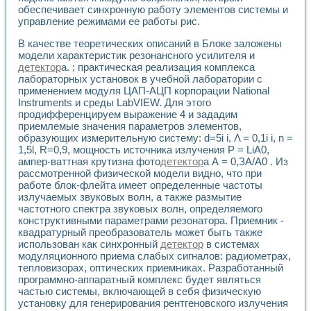
Универсальный стенд для исследования электрических ха
обеспечивает синхронную работу элементов системы и
Лабораторные практикумы по информационно-измерител
управление режимами ее работы рис.
Виртуальный измеритель частотных характеристик на осн
Лабораторный практикум по основам теории Коммутации
В качестве теоретических описаний в Блоке заложены
Разработка виртуальной лабораторной работы «Имитаци
модели характеристик резонансного усилителя и
Виртуальные практикумы по электротехнике в среде LabV
детектор
а. ; практическая реализация комплекса
лабораторных установок в учебной лаборатории с
Из опыта внедрения в рамках национального проекта «Об
применением модуля ЦАП-АЦП корпорации National
Исследование эффективности решателей обыкновенных 
Instruments и среды LabVIEW. Для этого
Опыт разработки LabVIEW лабораторных практикумов н
продифференцируем выражение 4 и зададим
Проблемы повышения качества образования и подготовки
приемлемые значения параметров элементов,
Развитие LabVIEW лабораторного практикума по электр
образующих измерительную систему: d=5i i, Λ = 0,1i i, n =
Разработка виртуальной лаборатории по электротехнике 
1,5l, R=0,9, мощность источника излучения Р = LiA0,
Усовершенствованные алгоритмы частотного анализа для
ампер-ваттная крутизна фото
детектор
а А = 0,ЗА/А0 . Из
Об опыте работы учебного центра «Технологии NATIONAL
рассмотренной физической модели видно, что при
работе блок-флейта имеет определенные частоты
Технологии NI в магистерской программе «Прикладная фи
излучаемых звуковых волн, а также размытие
Система диагностики двигателей постоянного тока
частотного спектра звуковых волн, определяемого
Автоматизированный стенд формирования электромагнитн
конструктивными параметрами резонатора. Приемник -
Лабораторный практикум по курсу ИИС на базе оборудов
квадратурный преобразователь может быть также
Партнеры
использован как синхронный
детектор
в системах
Академические и отраслевые институты
модуляционного приема слабых сигналов: радиометрах,
Учебные заведения
тепловизорах, оптических приемниках. Разработанный
Бизнес
программно-аппаратный комплекс будет являться
Контакты
частью системы, включающей в себя физическую
установку для генерирования рентгеновского излучения