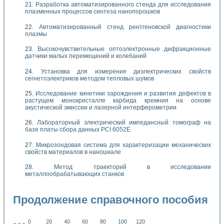
Разработка автоматизированного стенда для исследования
плазменных процессов синтеза нанопорошков
Автоматизированный стенд рентгеновской диагностики
плазмы
Высокочувствительные оптоэлектронные дифракционные
датчики малых перемещений и колебаний
Установка для измерения диэлектрических свойств
сегнетоэлектриков методом тепловых шумов
Исследование кинетики зарождения и развития дефектов в
растущем монокристалле карбида кремния на основе
акустической эмиссии и лазерной интерферометрии
Лабораторный электрический импедансный томограф на
базе платы сбора данных PCI 6052E
Микрозондовая система для характеризации механических
свойств материалов в наношкале
Метод траекторий в исследовании
металлообрабатывающих станков
Продолжение справочного пособия
0
20
40
60
80
100
120