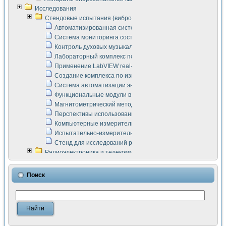
Исследования
Стендовые испытания (виброакустика, тензометрия и т.п.)
Автоматизированная система измерения параметров дизе
Система мониторинга состояния тяговых электродвигателей
Контроль духовых музыкальных инструментов
Лабораторный комплекс по исследованию элементной ба
Применение LabVIEW real-time module для моделирования
Создание комплекса по измерению скорости подвижного с
Система автоматизации экспериментальных исследований 
Функциональные модули в стандарте Nl SCXI для ультраз
Магнитометрический метод в дефектоскопии сварных шво
Перспективы использования машинного зрения в составе
Компьютерные измерительные системы для лабораторных
Испытательно-измерительный комплекс аппаратуры для о
Стенд для исследований рабочих процессов ДВС в динам
Радиоэлектроника и телекоммуникации
LabVIEW в расчетах радиолиний систем передачи данных
Аппаратно-программный комплекс для исследования АЧХ 
Поиск
Виртуальный лабораторный стенд для исследования пар
Измерение шумовых параметров операционных усилител
Измерительный преобразователь на основе цифровой обр
Инструменты для исследования выравнивания электричес
Инструменты для исследования компенсации эхо-сигнало