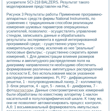
ускорителе SCI-218 BALZERS. Результат такого
моделирования представлен на Рис.
Рисунок 3 Результаты работы Применение программно-
аппаратных средств фирмы National Instruments, по
сравнению с традиционным способом реализации
измерения шумовых параметров операционных
усилителей, позволило: - осуществлять управление
стендом, записывать данные и обрабатывать
результаты эксперимента в единой интегрированной
программной среде; - существенно упростить
измерительную схему, исключив из нее "реальные"
полосовые фильтры; - существенно сократить время
измерений, т. Для демонстрации влияния размеров
антенны и амплитудного распределения поля на
диаграмму направленности необходимо обеспечить
формирование различных амплитудных распределений
в плоскости Е, без использования масок указанное
распределение равномерно. Pi, P2 - дифракционные
решетки, 1 - полупроводниковый лазер, 2 - коллиматор,
3 -блок решеток, 4 - щуп, 5 - линза, 6 - диафрагма, 7 -
фото
детектор
ы. Данные спектрометрических измерений
были обработаны по известному алгоритму 1 наклон
касательной в полулогарифмической шкале. К тому же,
они не позволяют автоматизировать процесс контроля.
А,б: 1 восьмиканальный формирователь импульсных