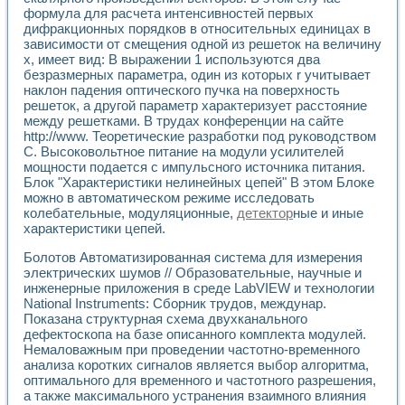
Разработка виртуальных тренажеров путем моделировани
формула для расчета интенсивностей первых
Система блокировок, сигнализации и защиты ускорителя 
дифракционных порядков в относительных единицах в
Система сбора данных и управления процессом цементир
зависимости от смещения одной из решеток на величину
Управление температурой газовой среды специальной ба
х, имеет вид: В выражении 1 используются два
Разработка программного обеспечения с использованием
безразмерных параметра, один из которых r учитывает
Использование технологий NATIONAL INSTRUMENTS при ра
наклон падения оптического пучка на поверхность
решеток, а другой параметр характеризует расстояние
Оборудование для промышленной термотрансферной мар
между решетками. В трудах конференции на сайте
Автоматизация реометрических исследований на базе La
http://www. Теоретические разработки под руководством
Применение измерителя иммитанса для исследова¬ния эле
С. Высоковольтное питание на модули усилителей
Исследование электромагнитных переходных процессов при
мощности подается с импульсного источника питания.
Стенд для исследования электрических переходных харак
Блок "Характеристики нелинейных цепей" В этом Блоке
Автоматизация контроля сварных швов на базе техноло
можно в автоматическом режиме исследовать
Измерительный контроль с применением неиндустриальны
колебательные, модуляционные,
детектор
ные и иные
Моделирование надежности и эффективности систем упра
характеристики цепей.
Лабораторные практикумы и учебные стенды
Болотов Автоматизированная система для измерения
Автоматизация лабораторного стенда по измерению проф
электрических шумов // Образовательные, научные и
Автоматизированные лабораторные комплексы для вузов,
инженерные приложения в среде LabVIEW и технологии
Виртуальный прибор для исследования нелинейных рези
National Instruments: Сборник трудов, междунар.
Использование виртуальных приборов в процесе изучения
Показана структурная схема двухканального
Использование программ ELECTRONICS WORKBENCH-MULTI
дефектоскопа на базе описанного комплекта модулей.
Лабораторный практикум по дисциплине «Цифровые вычис
Немаловажным при проведении частотно-временного
Лабораторный практикум по ИНС на основе LabVIEW
анализа коротких сигналов является выбор алгоритма,
оптимального для временного и частотного разрешения,
Лабораторный практикум по основам теории коммутации
а также максимального устранения взаимного влияния
Опыт использования NI LabVIEW для создания лабораторн