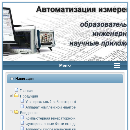
Меню
Навигация
Главная
Продукция
Универсальный лабораторный стенд "Сигнал-USB"
Аппарат комплексной квантовой терапии Интроскан
Внедрение
Компьютерная генераторно-измерительная система
Функциональные блоки стенда "Сигнал-USB"
Аппараты биорезонансной квантовой терапии серии СКАН