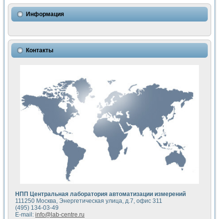
Использование NI LabVIEW для математического моделир
Исследовние возможности создания измерителя ВАХ фото
Информация
Математическое моделирование генератора сигналов - и
Моделирование и экспериментальное исследование линей
Применение осциллографического модуля с высоким разр
Симуляция отклика импульсного радиолокационного сигнал
Контакты
Автоматизация формирования уравнений состояния для и
Блок гальванической развязки для устройства сбора данн
Разработка автоматизированного стенда для измерения о
Применение среды LabVIEW для построения картины возб
Портативная система для определения показателей качес
Использование LabVIEW для управления источником пит
Устройство для снятия вольт-амперных характеристик со
Передовые научные технологии: нано-, фемто-, биотехнологи
Автоматизированная установка по измерению временных 
Автоматизированный лабораторный комплекс на базе Lab
Визуализация моделирования и оптимизации тепловой об
Виртуальный прибор для исследования функциональных в
Исследование возможности создания экономичного виртуа
Исследование кинетики движения макрочастиц в упорядо
Комплекс автоматизированной диагностики крови
НПП Центральная лаборатория автоматизации измерений
Метод прогнозирования свойств дисперсных продуктов п
111250 Москва, Энергетическая улица, д.7, офис 311
Недорогая система управления сверхпроводящим соленои
(495) 134-03-49
E-mail:
info@lab-centre.ru
Применение технологий NI в курсе экспериментальной фи