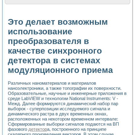
Расчет переноса аэрозоля и выпадения осадка в реально
Формирование линейной шкалы цвета модели CIE L*a*b с
Установка для измерения вольтамперных характеристик с
Это делает возможным
Применение NI VISION для геометрического анализа в ме
Система температурной стабилизации
использование
Управление движением с помощью программно - аппаратног
преобразователя в
Определение параметров всплывающих газовых пузырьков
Система управления асинхронным тиристорным электроп
качестве синхронного
Лазерный профилометр
Применение средств NATIONAL INSTRUMENTS для автомат
детектора в системах
Разработка автоматизированного стенда для исследован
Автоматизированный стенд рентгеновской диагностики п
модуляционного приема
Высокочувствительные оптоэлектронные дифракционные 
Установка для измерения диэлектрических свойств сегне
Различных наноматериалов и материалов
Исследование кинетики зарождения и развития дефектов 
наноэлектроники, а также топографии их поверхности.
Лабораторный электрический импедансный томограф на б
Образовательные, научные и инженерные приложения в
Микрозондовая система для характеризации механических
среде LabVIEW и технологии National Instruments: V -
Метод траекторий в исследовании металлообрабатывающ
Межд. Далее формируются динамический набор пар
Промышленная автоматизация
выборок - суперпозиции исследуемого сигнала и
Автоматизация технологических процессов получения дис
динамического растра в двух временных окнах,
расположенных на некотором временном интервале:
Использование систем технического зрения для контроля
Сформированные выборки сигналов подаются на ВП
Исследование электромагнитных переходных процессов при
фазового
детектор
а, построенного на принципе
Применение LabVIEW при разработке обучающих информа
скалярного произведения векторов. В этом случае