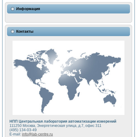
Использование NI LabVIEW для математического моделир
Исследовние возможности создания измерителя ВАХ фото
Информация
Математическое моделирование генератора сигналов - и
Моделирование и экспериментальное исследование линей
Применение осциллографического модуля с высоким разр
Симуляция отклика импульсного радиолокационного сигнал
Контакты
Автоматизация формирования уравнений состояния для и
Блок гальванической развязки для устройства сбора данн
Разработка автоматизированного стенда для измерения о
Применение среды LabVIEW для построения картины возб
Портативная система для определения показателей качес
Использование LabVIEW для управления источником пит
Устройство для снятия вольт-амперных характеристик со
Передовые научные технологии: нано-, фемто-, биотехнологи
Автоматизированная установка по измерению временных 
Автоматизированный лабораторный комплекс на базе Lab
Визуализация моделирования и оптимизации тепловой об
Виртуальный прибор для исследования функциональных в
Исследование возможности создания экономичного виртуа
Исследование кинетики движения макрочастиц в упорядо
Комплекс автоматизированной диагностики крови
НПП Центральная лаборатория автоматизации измерений
Метод прогнозирования свойств дисперсных продуктов п
111250 Москва, Энергетическая улица, д.7, офис 311
Недорогая система управления сверхпроводящим соленои
(495) 134-03-49
E-mail:
info@lab-centre.ru
Применение технологий NI в курсе экспериментальной фи