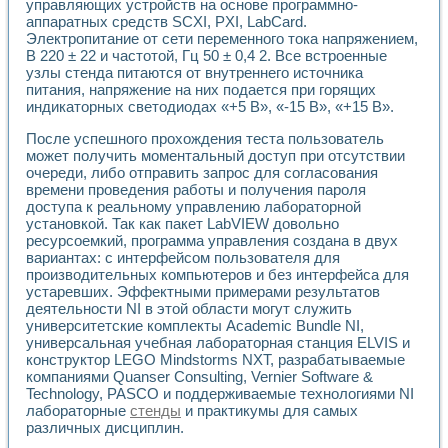
управляющих устройств на основе программно-
Применение LabVIEW для исследования течения в расши
аппаратных средств SCXI, PXI, LabCard.
Создание виртуальной работы «Изучение магнитных свой
Электропитание от сети переменного тока напряжением,
Обратный маятник
В 220 ± 22 и частотой, Гц 50 ± 0,4 2. Все встроенные
Устройство для изучения основ интерфейсов обмена по п
узлы стенда питаются от внутреннего источника
Лабораторный практикум: изучение адиабатического расш
питания, напряжение на них подается при горящих
индикаторных светодиодах «+5 В», «-15 В», «+15 В».
Стенд для исследования электрических переходных харак
Система статистической обработки результатов измерите
После успешного прохождения теста пользователь
Автоматизация лазерно-плазменных измерений с помощ
может получить моментальный доступ при отсутствии
Модельно-измерительный комплекс. Назначение. Состав.
очереди, либо отправить запрос для согласования
Использование технологий NATIONAL INSTRUMENTS для с
времени проведения работы и получения пароля
Учебный практикум "Спектральный и корреляционный ана
доступа к реальному управлению лабораторной
Учебный стенд для исследования принципа действия унив
установкой. Так как пакет LabVIEW довольно
Оборудование и программное обеспечение учебных лабор
ресурсоемкий, программа управления создана в двух
вариантах: с интерфейсом пользователя для
Виртуальный лабораторный практикум для изучения техн
производительных компьютеров и без интерфейса для
Управление роботом ТУР-10 средствами LabVIEW
устаревших. Эффектными примерами результатов
Аппаратно-программный комплекс для исследования АЧХ 
деятельности NI в этой области могут служить
Автоматизированный дистанционный лабораторный практи
университетские комплекты Academic Bundle NI,
Исследование возможности реставрации одномерных сигн
универсальная учебная лабораторная станция ELVIS и
Использование технологий NATIONAL INSTRUMENTS в оп
конструктор LEGO Mindstorms NXT, разрабатываемые
Разработка модификаций алгоритма полигармонической э
компаниями Quanser Consulting, Vernier Software &
Учебный стенд для исследования принципа действия унив
Technology, PASCO и поддерживаемые технологиями NI
лабораторные
стенды
и практикумы для самых
Виртуальная система поддержки принимаемых решений в
различных дисциплин.
Преемственность дисциплин «Моделирование систем» и «