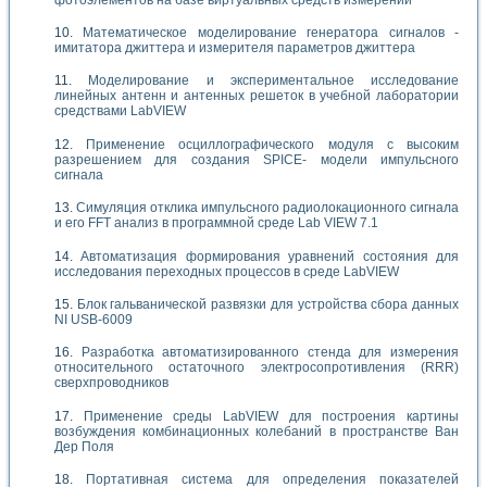
Математическое моделирование генератора сигналов -
имитатора джиттера и измерителя параметров джиттера
Моделирование и экспериментальное исследование
линейных антенн и антенных решеток в учебной лаборатории
средствами LabVIEW
Применение осциллографического модуля с высоким
разрешением для создания SPICE- модели импульсного
сигнала
Симуляция отклика импульсного радиолокационного сигнала
и его FFT анализ в программной среде Lab VIEW 7.1
Автоматизация формирования уравнений состояния для
исследования переходных процессов в среде LabVIEW
Блок гальванической развязки для устройства сбора данных
NI USB-6009
Разработка автоматизированного стенда для измерения
относительного остаточного электросопротивления (RRR)
сверхпроводников
Применение среды LabVIEW для построения картины
возбуждения комбинационных колебаний в пространстве Ван
Дер Поля
Портативная система для определения показателей