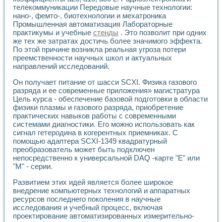
Разработка виртуальных тренажеров путем моделировани
телекоммуникации Передовые научные технологии:
Система блокировок, сигнализации и защиты ускорителя 
нано-, фемто-, биотехнологии и мехатроника
Система сбора данных и управления процессом цементир
Промышленная автоматизация Лабораторные
Управление температурой газовой среды специальной ба
практикумы и учебные
стенды
. Это позволит при одних
Разработка программного обеспечения с использованием
же тех же затратах достичь более значимого эффекта.
Использование технологий NATIONAL INSTRUMENTS при ра
По этой причине возникла реальная угроза потери
преемственности научных школ и актуальных
Оборудование для промышленной термотрансферной мар
направлений исследований.
Автоматизация реометрических исследований на базе La
Применение измерителя иммитанса для исследова¬ния эле
Он получает питание от шасси SCXI. Физика газового
Исследование электромагнитных переходных процессов при
разряда и ее современные приложения» магистратура
Стенд для исследования электрических переходных харак
Цель курса - обеспечение базовой подготовки в области
Автоматизация контроля сварных швов на базе техноло
физики плазмы и газового разряда, приобретение
Измерительный контроль с применением неиндустриальны
практических навыков работы с современными
системами диагностики. Его можно использовать как
Моделирование надежности и эффективности систем упра
сигнал гетеродина в когерентных приемниках. С
Лабораторные практикумы и учебные стенды
помощью адаптера SCXI-1349 квадратурный
Автоматизация лабораторного стенда по измерению проф
преобразователь может быть подключен
Автоматизированные лабораторные комплексы для вузов,
непосредственно к универсальной DAQ -карте "Е" или
Виртуальный прибор для исследования нелинейных рези
"М" - серии.
Использование виртуальных приборов в процесе изучения
Использование программ ELECTRONICS WORKBENCH-MULTI
Развитием этих идей является более широкое
Лабораторный практикум по дисциплине «Цифровые вычис
внедрение компьютерных технологий и аппаратных
ресурсов последнего поколения в научные
Лабораторный практикум по ИНС на основе LabVIEW
исследования и учебный процесс, включая
Лабораторный практикум по основам теории коммутации
проектирование автоматизированных измерительно-
Опыт использования NI LabVIEW для создания лабораторн