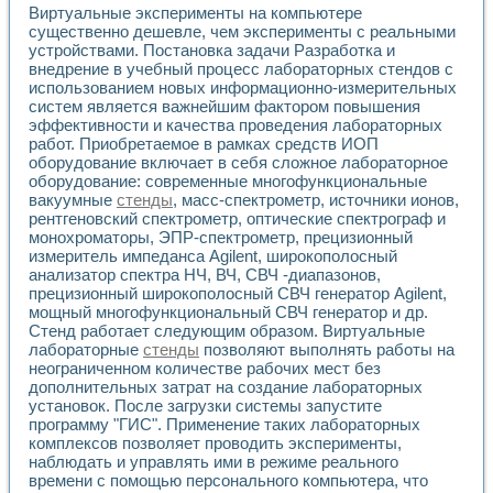
Универсальный стенд для исследования электрических ха
Виртуальные эксперименты на компьютере
Лабораторные практикумы по информационно-измерител
существенно дешевле, чем эксперименты с реальными
Виртуальный измеритель частотных характеристик на осн
устройствами. Постановка задачи Разработка и
Лабораторный практикум по основам теории Коммутации
внедрение в учебный процесс лабораторных стендов с
Разработка виртуальной лабораторной работы «Имитаци
использованием новых информационно-измерительных
Виртуальные практикумы по электротехнике в среде LabV
систем является важнейшим фактором повышения
эффективности и качества проведения лабораторных
Из опыта внедрения в рамках национального проекта «Об
работ. Приобретаемое в рамках средств ИОП
Исследование эффективности решателей обыкновенных 
оборудование включает в себя сложное лабораторное
Опыт разработки LabVIEW лабораторных практикумов н
оборудование: современные многофункциональные
Проблемы повышения качества образования и подготовки
вакуумные
стенды
, масс-спектрометр, источники ионов,
Развитие LabVIEW лабораторного практикума по электр
рентгеновский спектрометр, оптические спектрограф и
Разработка виртуальной лаборатории по электротехнике 
монохроматоры, ЭПР-спектрометр, прецизионный
Усовершенствованные алгоритмы частотного анализа для
измеритель импеданса Agilent, широкополосный
Об опыте работы учебного центра «Технологии NATIONAL
анализатор спектра НЧ, ВЧ, СВЧ -диапазонов,
прецизионный широкополосный СВЧ генератор Agilent,
Технологии NI в магистерской программе «Прикладная фи
мощный многофункциональный СВЧ генератор и др.
Система диагностики двигателей постоянного тока
Стенд работает следующим образом. Виртуальные
Автоматизированный стенд формирования электромагнитн
лабораторные
стенды
позволяют выполнять работы на
Лабораторный практикум по курсу ИИС на базе оборудов
неограниченном количестве рабочих мест без
Партнеры
дополнительных затрат на создание лабораторных
Академические и отраслевые институты
установок. После загрузки системы запустите
Учебные заведения
программу "ГИС". Применение таких лабораторных
Бизнес
комплексов позволяет проводить эксперименты,
Контакты
наблюдать и управлять ими в режиме реального
времени с помощью персонального компьютера, что