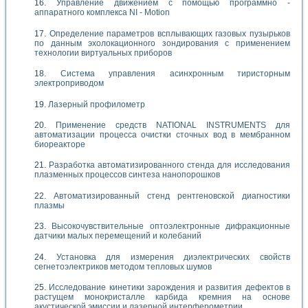
Управление движением с помощью программно -
аппаратного комплекса NI - Motion
Определение параметров всплывающих газовых пузырьков
по данным эхолокационного зондирования с применением
технологии виртуальных приборов
Система управления асинхронным тиристорным
электроприводом
Лазерный профилометр
Применение средств NATIONAL INSTRUMENTS для
автоматизации процесса очистки сточных вод в мембранном
биореакторе
Разработка автоматизированного стенда для исследования
плазменных процессов синтеза нанопорошков
Автоматизированный стенд рентгеновской диагностики
плазмы
Высокочувствительные оптоэлектронные дифракционные
датчики малых перемещений и колебаний
Установка для измерения диэлектрических свойств
сегнетоэлектриков методом тепловых шумов
Исследование кинетики зарождения и развития дефектов в
растущем монокристалле карбида кремния на основе
акустической эмиссии и лазерной интерферометрии