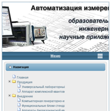
Меню
Навигация
Главная
Продукция
Универсальный лабораторный стенд "Сигнал-USB"
Аппарат комплексной квантовой терапии Интроскан
Внедрение
Компьютерная генераторно-измерительная система
Функциональные блоки стенда "Сигнал-USB"
Аппараты биорезонансной квантовой терапии серии СКАН