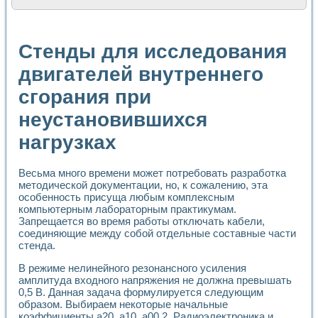
Расчет переноса аэрозоля и выпадения осадка в реально
Формирование линейной шкалы цвета модели CIE L*a*b с
Установка для измерения вольтамперных характеристик с
Стенды для исследования
Применение NI VISION для геометрического анализа в ме
Система температурной стабилизации
двигателей внутреннего
Управление движением с помощью программно - аппаратног
сгорания при
Определение параметров всплывающих газовых пузырьков
Система управления асинхронным тиристорным электроп
неустановившихся
Лазерный профилометр
Применение средств NATIONAL INSTRUMENTS для автомат
нагрузках
Разработка автоматизированного стенда для исследован
Автоматизированный стенд рентгеновской диагностики п
Высокочувствительные оптоэлектронные дифракционные 
Весьма много времени может потребовать разработка
методической документации, но, к сожалению, эта
Установка для измерения диэлектрических свойств сегне
особенность присуща любым комплексным
Исследование кинетики зарождения и развития дефектов 
компьютерным лабораторным практикумам.
Лабораторный электрический импедансный томограф на б
Запрещается во время работы отключать кабели,
Микрозондовая система для характеризации механических
соединяющие между собой отдельные составные части
Метод траекторий в исследовании металлообрабатывающ
стенда.
Промышленная автоматизация
Автоматизация технологических процессов получения дис
В режиме нелинейного резонансного усиления
амплитуда входного напряжения не должна превышать
Использование систем технического зрения для контроля
0,5 В. Данная задача формулируется следующим
Исследование электромагнитных переходных процессов при
образом. Выбираем некоторые начальные
Применение LabVIEW при разработке обучающих информа
коэффициенты a20, a10, a00 2. Радиоэлектроника и