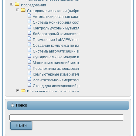
Исследования
Стендовые испытания (виброакустика, тензометрия и т.п.)
Автоматизированная система измерения параметров дизе
Система мониторинга состояния тяговых электродвигателей
Контроль духовых музыкальных инструментов
Лабораторный комплекс по исследованию элементной ба
Применение LabVIEW real-time module для моделирования
Создание комплекса по измерению скорости подвижного с
Система автоматизации экспериментальных исследований 
Функциональные модули в стандарте Nl SCXI для ультраз
Магнитометрический метод в дефектоскопии сварных шво
Перспективы использования машинного зрения в составе
Компьютерные измерительные системы для лабораторных
Испытательно-измерительный комплекс аппаратуры для о
Стенд для исследований рабочих процессов ДВС в динам
Радиоэлектроника и телекоммуникации
LabVIEW в расчетах радиолиний систем передачи данных
Аппаратно-программный комплекс для исследования АЧХ 
Поиск
Виртуальный лабораторный стенд для исследования пар
Измерение шумовых параметров операционных усилител
Измерительный преобразователь на основе цифровой обр
Инструменты для исследования выравнивания электричес
Инструменты для исследования компенсации эхо-сигнало