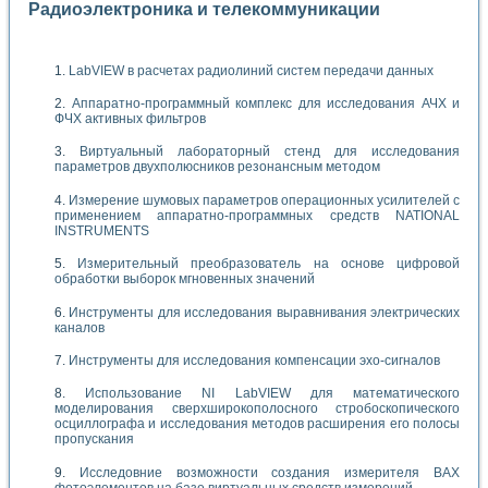
Радиоэлектроника и телекоммуникации
LabVIEW в расчетах радиолиний систем передачи данных
Аппаратно-программный комплекс для исследования АЧХ и
ФЧХ активных фильтров
Виртуальный лабораторный стенд для исследования
параметров двухполюсников резонансным методом
Измерение шумовых параметров операционных усилителей с
применением аппаратно-программных средств NATIONAL
INSTRUMENTS
Измерительный преобразователь на основе цифровой
обработки выборок мгновенных значений
Инструменты для исследования выравнивания электрических
каналов
Инструменты для исследования компенсации эхо-сигналов
Использование NI LabVIEW для математического
моделирования сверхширокополосного стробоскопического
осциллографа и исследования методов расширения его полосы
пропускания
Исследовние возможности создания измерителя ВАХ
фотоэлементов на базе виртуальных средств измерений