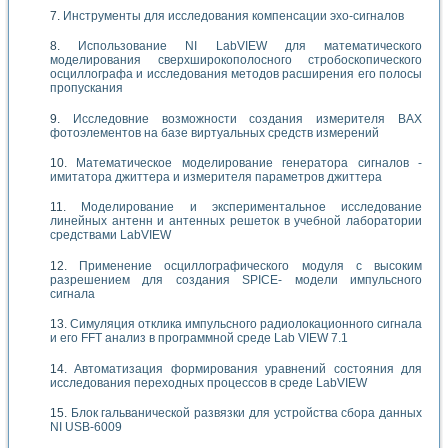
Инструменты для исследования компенсации эхо-сигналов
Использование NI LabVIEW для математического
моделирования сверхширокополосного стробоскопического
осциллографа и исследования методов расширения его полосы
пропускания
Исследовние возможности создания измерителя ВАХ
фотоэлементов на базе виртуальных средств измерений
Математическое моделирование генератора сигналов -
имитатора джиттера и измерителя параметров джиттера
Моделирование и экспериментальное исследование
линейных антенн и антенных решеток в учебной лаборатории
средствами LabVIEW
Применение осциллографического модуля с высоким
разрешением для создания SPICE- модели импульсного
сигнала
Симуляция отклика импульсного радиолокационного сигнала
и его FFT анализ в программной среде Lab VIEW 7.1
Автоматизация формирования уравнений состояния для
исследования переходных процессов в среде LabVIEW
Блок гальванической развязки для устройства сбора данных
NI USB-6009