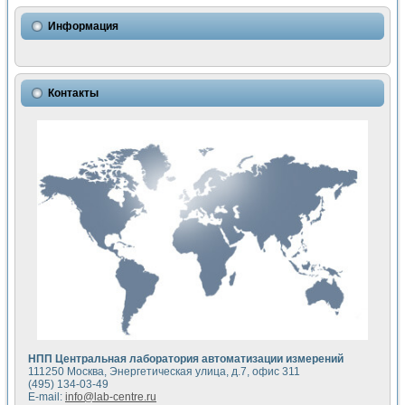
Использование NI LabVIEW для математического моделир
Исследовние возможности создания измерителя ВАХ фото
Информация
Математическое моделирование генератора сигналов - и
Моделирование и экспериментальное исследование линей
Применение осциллографического модуля с высоким разр
Симуляция отклика импульсного радиолокационного сигнал
Контакты
Автоматизация формирования уравнений состояния для и
Блок гальванической развязки для устройства сбора данн
Разработка автоматизированного стенда для измерения о
Применение среды LabVIEW для построения картины возб
Портативная система для определения показателей качес
Использование LabVIEW для управления источником пит
Устройство для снятия вольт-амперных характеристик со
Передовые научные технологии: нано-, фемто-, биотехнологи
Автоматизированная установка по измерению временных 
Автоматизированный лабораторный комплекс на базе Lab
Визуализация моделирования и оптимизации тепловой об
Виртуальный прибор для исследования функциональных в
Исследование возможности создания экономичного виртуа
Исследование кинетики движения макрочастиц в упорядо
Комплекс автоматизированной диагностики крови
НПП Центральная лаборатория автоматизации измерений
Метод прогнозирования свойств дисперсных продуктов п
111250 Москва, Энергетическая улица, д.7, офис 311
Недорогая система управления сверхпроводящим соленои
(495) 134-03-49
E-mail:
info@lab-centre.ru
Применение технологий NI в курсе экспериментальной фи