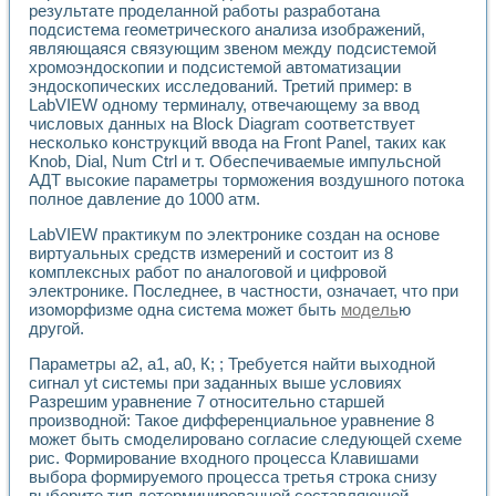
результате проделанной работы разработана
подсистема геометрического анализа изображений,
являющаяся связующим звеном между подсистемой
хромоэндоскопии и подсистемой автоматизации
эндоскопических исследований. Третий пример: в
LabVIEW одному терминалу, отвечающему за ввод
числовых данных на Block Diagram соответствует
несколько конструкций ввода на Front Panel, таких как
Knob, Dial, Num Ctrl и т. Обеспечиваемые импульсной
АДТ высокие параметры торможения воздушного потока
полное давление до 1000 атм.
LabVIEW практикум по электронике создан на основе
виртуальных средств измерений и состоит из 8
комплексных работ по аналоговой и цифровой
электронике. Последнее, в частности, означает, что при
изоморфизме одна система может быть
модель
ю
другой.
Параметры a2, a1, a0, К; ; Требуется найти выходной
сигнал yt системы при заданных выше условиях
Разрешим уравнение 7 относительно старшей
производной: Такое дифференциальное уравнение 8
может быть смоделировано согласие следующей схеме
рис. Формирование входного процесса Клавишами
выбора формируемого процесса третья строка снизу
выберите тип детерминированной составляющей