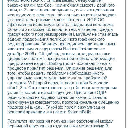
емкостного тока ict, описываемых следующими
Универсальный стенд для исследования электрических ха
выражениями: где Cdе - нелинейная емкость двойного
Лабораторные практикумы по информационно-измерител
слоя, еv2 - потенциал полуволны, соk - концентрация
Виртуальный измеритель частотных характеристик на осн
исследуемого вещества, остальные константы задают
Лабораторный практикум по основам теории Коммутации
условия электрохимического процесса. ЭОР ОС
Разработка виртуальной лабораторной работы «Имитаци
эффективно используется и за пределами колледжа.
Виртуальные практикумы по электротехнике в среде LabV
Отчасти это можно объяснить тем, что перед средой
Из опыта внедрения в рамках национального проекта «Об
графического программирования LabVIEW не ставилась
Исследование эффективности решателей обыкновенных 
задача поддержания полноценного графического
Опыт разработки LabVIEW лабораторных практикумов н
редактирования. Занятия проводились приглашенным
иностранным инструктором National Instruments в
Проблемы повышения качества образования и подготовки
декабре 2006 г. Общий вид макета, для диагностики
Развитие LabVIEW лабораторного практикума по электр
цифровой системы прецизионной термостабилизации
Разработка виртуальной лаборатории по электротехнике 
представлен на рис. Выбор цели - исходная точка в
Усовершенствованные алгоритмы частотного анализа для
процессе принятия решения. Описание решения Для
Об опыте работы учебного центра «Технологии NATIONAL
того, чтобы решить проблему необходимо иметь
Технологии NI в магистерской программе «Прикладная фи
упрощенную концептуальную
модель
проблемной
Система диагностики двигателей постоянного тока
ситуации. Vi Второй вариант реализации S-модели
Автоматизированный стенд формирования электромагнитн
difur1_3m. Оптоэлектронное устройство для измерения
угловых колебаний конструкций. При сдвиге ОДР
Лабораторный практикум по курсу ИИС на базе оборудов
разность фаз выходных сигналов каждого канала,
Партнеры
фиксируемая фазометром, пропорциональна смещению
Академические и отраслевые институты
подвижной шкалы. Такой же прием визуализации
Учебные заведения
решений применим и в пакете SystemBuild.
Бизнес
Контакты
Результат наложения полученных расстояний между
первичной опухолью и отдельными метастазами В