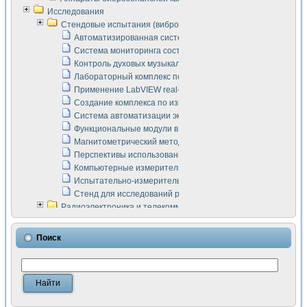
Исследования
Стендовые испытания (виброакустика, тензометрия и т.п.)
Автоматизированная система измерения параметров дизе
Система мониторинга состояния тяговых электродвигателей
Контроль духовых музыкальных инструментов
Лабораторный комплекс по исследованию элементной ба
Применение LabVIEW real-time module для моделирования
Создание комплекса по измерению скорости подвижного с
Система автоматизации экспериментальных исследований 
Функциональные модули в стандарте Nl SCXI для ультраз
Магнитометрический метод в дефектоскопии сварных шво
Перспективы использования машинного зрения в составе
Компьютерные измерительные системы для лабораторных
Испытательно-измерительный комплекс аппаратуры для о
Стенд для исследований рабочих процессов ДВС в динам
Радиоэлектроника и телекоммуникации
LabVIEW в расчетах радиолиний систем передачи данных
Аппаратно-программный комплекс для исследования АЧХ 
Поиск
Виртуальный лабораторный стенд для исследования пар
Измерение шумовых параметров операционных усилител
Измерительный преобразователь на основе цифровой обр
Инструменты для исследования выравнивания электричес
Инструменты для исследования компенсации эхо-сигнало