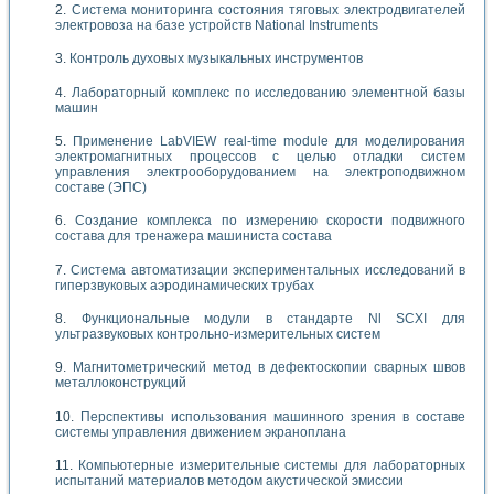
Система мониторинга состояния тяговых электродвигателей
электровоза на базе устройств National Instruments
Контроль духовых музыкальных инструментов
Лабораторный комплекс по исследованию элементной базы
машин
Применение LabVIEW real-time module для моделирования
электромагнитных процессов с целью отладки систем
управления электрооборудованием на электроподвижном
составе (ЭПС)
Создание комплекса по измерению скорости подвижного
состава для тренажера машиниста состава
Система автоматизации экспериментальных исследований в
гиперзвуковых аэродинамических трубах
Функциональные модули в стандарте Nl SCXI для
ультразвуковых контрольно-измерительных систем
Магнитометрический метод в дефектоскопии сварных швов
металлоконструкций
Перспективы использования машинного зрения в составе
системы управления движением экраноплана
Компьютерные измерительные системы для лабораторных
испытаний материалов методом акустической эмиссии