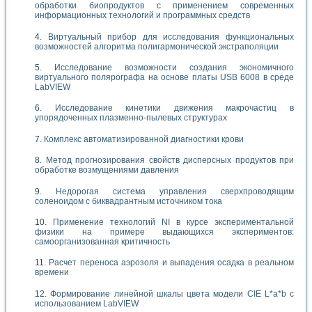
обработки биопродуктов с применением современных
информационных технологий и программных средств
Виртуальный прибор для исследования функциональных
возможностей алгоритма полигармонической экстраполяции
Исследование возможности создания экономичного
виртуального полярографа на основе платы USB 6008 в среде
LabVIEW
Исследование кинетики движения макрочастиц в
упорядоченных плазменно-пылевых структурах
Комплекс автоматизированной диагностики крови
Метод прогнозирования свойств дисперсных продуктов при
обработке возмущениями давления
Недорогая система управления сверхпроводящим
соленоидом с биквадрантным источником тока
Применение технологий NI в курсе экспериментальной
физики на примере выдающихся экспериментов:
самоорганизованная критичность
Расчет переноса аэрозоля и выпадения осадка в реальном
времени
Формирование линейной шкалы цвета модели CIE L*a*b с
использованием LabVIEW