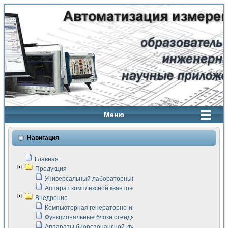
Меню
Навигация
Главная
Продукция
Универсальный лабораторный стенд "Сигнал-USB"
Аппарат комплексной квантовой терапии Интроскан
Внедрение
Компьютерная генераторно-измерительная система
Функциональные блоки стенда "Сигнал-USB"
Аппараты биорезонансной квантовой терапии серии СКАН