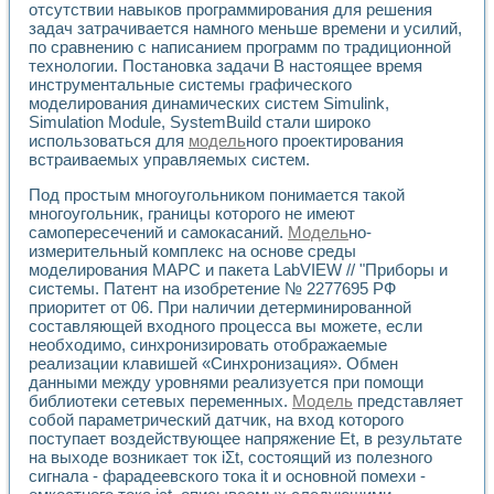
отсутствии навыков программирования для решения
Применение LabVIEW для исследования течения в расши
задач затрачивается намного меньше времени и усилий,
Создание виртуальной работы «Изучение магнитных свой
по сравнению с написанием программ по традиционной
Обратный маятник
технологии. Постановка задачи В настоящее время
Устройство для изучения основ интерфейсов обмена по п
инструментальные системы графического
Лабораторный практикум: изучение адиабатического расш
моделирования динамических систем Simulink,
Стенд для исследования электрических переходных харак
Simulation Module, SystemBuild стали широко
Система статистической обработки результатов измерите
использоваться для
модель
ного проектирования
встраиваемых управляемых систем.
Автоматизация лазерно-плазменных измерений с помощ
Модельно-измерительный комплекс. Назначение. Состав.
Под простым многоугольником понимается такой
Использование технологий NATIONAL INSTRUMENTS для с
многоугольник, границы которого не имеют
Учебный практикум "Спектральный и корреляционный ана
самопересечений и самокасаний.
Модель
но-
Учебный стенд для исследования принципа действия унив
измерительный комплекс на основе среды
Оборудование и программное обеспечение учебных лабор
моделирования МАРС и пакета LabVIEW // "Приборы и
Виртуальный лабораторный практикум для изучения техн
системы. Патент на изобретение № 2277695 РФ
Управление роботом ТУР-10 средствами LabVIEW
приоритет от 06. При наличии детерминированной
составляющей входного процесса вы можете, если
Аппаратно-программный комплекс для исследования АЧХ 
необходимо, синхронизировать отображаемые
Автоматизированный дистанционный лабораторный практи
реализации клавишей «Синхронизация». Обмен
Исследование возможности реставрации одномерных сигн
данными между уровнями реализуется при помощи
Использование технологий NATIONAL INSTRUMENTS в оп
библиотеки сетевых переменных.
Модель
представляет
Разработка модификаций алгоритма полигармонической э
собой параметрический датчик, на вход которого
Учебный стенд для исследования принципа действия унив
поступает воздействующее напряжение Et, в результате
Виртуальная система поддержки принимаемых решений в
на выходе возникает ток iΣt, состоящий из полезного
Преемственность дисциплин «Моделирование систем» и «
сигнала - фарадеевского тока it и основной помехи -