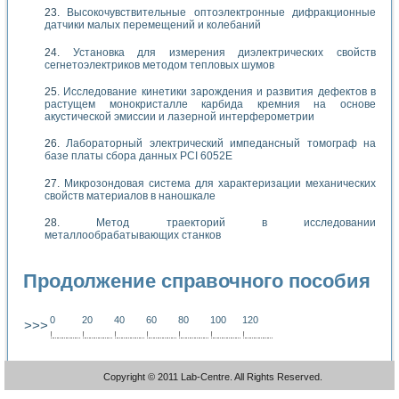
Высокочувствительные оптоэлектронные дифракционные
датчики малых перемещений и колебаний
Установка для измерения диэлектрических свойств
сегнетоэлектриков методом тепловых шумов
Исследование кинетики зарождения и развития дефектов в
растущем монокристалле карбида кремния на основе
акустической эмиссии и лазерной интерферометрии
Лабораторный электрический импедансный томограф на
базе платы сбора данных PCI 6052E
Микрозондовая система для характеризации механических
свойств материалов в наношкале
Метод траекторий в исследовании
металлообрабатывающих станков
Продолжение справочного пособия
0
20
40
60
80
100
120
>>>
!
.
.
.
.
.
.
.
.
.
.
.
.
.
.
.
.
.
.
.
!
.
.
.
.
.
.
.
.
.
.
.
.
.
.
.
.
.
.
.
!
.
.
.
.
.
.
.
.
.
.
.
.
.
.
.
.
.
.
.
!
.
.
.
.
.
.
.
.
.
.
.
.
.
.
.
.
.
.
.
!
.
.
.
.
.
.
.
.
.
.
.
.
.
.
.
.
.
.
.
!
.
.
.
.
.
.
.
.
.
.
.
.
.
.
.
.
.
.
.
!
.
.
.
.
.
.
.
.
.
.
.
.
.
.
.
.
.
.
.
Copyright © 2011 Lab-Centre. All Rights Reserved.