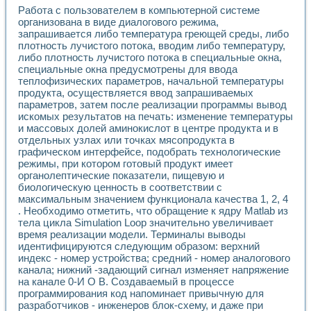
Разработка виртуальных тренажеров путем моделировани
Работа с пользователем в компьютерной системе
Система блокировок, сигнализации и защиты ускорителя 
организована в виде диалогового режима,
Система сбора данных и управления процессом цементир
запрашивается либо температура греющей среды, либо
Управление температурой газовой среды специальной ба
плотность лучистого потока, вводим либо температуру,
Разработка программного обеспечения с использованием
либо плотность лучистого потока в специальные окна,
Использование технологий NATIONAL INSTRUMENTS при ра
специальные окна предусмотрены для ввода
теплофизических параметров, начальной температуры
Оборудование для промышленной термотрансферной мар
продукта, осуществляется ввод запрашиваемых
Автоматизация реометрических исследований на базе La
параметров, затем после реализации программы вывод
Применение измерителя иммитанса для исследова¬ния эле
искомых результатов на печать: изменение температуры
Исследование электромагнитных переходных процессов при
и массовых долей аминокислот в центре продукта и в
Стенд для исследования электрических переходных харак
отдельных узлах или точках мясопродукта в
Автоматизация контроля сварных швов на базе техноло
графическом интерфейсе, подобрать технологические
Измерительный контроль с применением неиндустриальны
режимы, при котором готовый продукт имеет
Моделирование надежности и эффективности систем упра
органолептические показатели, пищевую и
биологическую ценность в соответствии с
Лабораторные практикумы и учебные стенды
максимальным значением функционала качества 1, 2, 4
Автоматизация лабораторного стенда по измерению проф
. Необходимо отметить, что обращение к ядру Matlab из
Автоматизированные лабораторные комплексы для вузов,
тела цикла Simulation Loop значительно увеличивает
Виртуальный прибор для исследования нелинейных рези
время реализации модели. Терминалы выводы
Использование виртуальных приборов в процесе изучения
идентифицируются следующим образом: верхний
Использование программ ELECTRONICS WORKBENCH-MULTI
индекс - номер устройства; средний - номер аналогового
Лабораторный практикум по дисциплине «Цифровые вычис
канала; нижний -задающий сигнал изменяет напряжение
Лабораторный практикум по ИНС на основе LabVIEW
на канале 0-И О В. Создаваемый в процессе
Лабораторный практикум по основам теории коммутации
программирования код напоминает привычную для
разработчиков - инженеров блок-схему, и даже при
Опыт использования NI LabVIEW для создания лабораторн