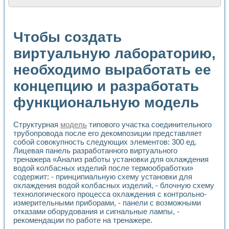
Расчет переноса аэрозоля и выпадения осадка в реально
Формирование линейной шкалы цвета модели CIE L*a*b с
Установка для измерения вольтамперных характеристик с
Чтобы создать
Применение NI VISION для геометрического анализа в ме
Система температурной стабилизации
виртуальную лабораторию,
Управление движением с помощью программно - аппаратног
необходимо выработать ее
Определение параметров всплывающих газовых пузырьков
Система управления асинхронным тиристорным электроп
концепцию и разработать
Лазерный профилометр
Применение средств NATIONAL INSTRUMENTS для автомат
функциональную модель
Разработка автоматизированного стенда для исследован
Автоматизированный стенд рентгеновской диагностики п
Высокочувствительные оптоэлектронные дифракционные 
Структурная
модель
типового участка соединительного
трубопровода после его декомпозиции представляет
Установка для измерения диэлектрических свойств сегне
собой совокупность следующих элементов: 300 ед.
Исследование кинетики зарождения и развития дефектов 
Лицевая панель разработанного виртуального
Лабораторный электрический импедансный томограф на б
тренажера «Анализ работы установки для охлаждения
Микрозондовая система для характеризации механических
водой колбасных изделий после термообработки»
Метод траекторий в исследовании металлообрабатывающ
содержит: - принципиальную схему установки для
Промышленная автоматизация
охлаждения водой колбасных изделий, - блочную схему
Автоматизация технологических процессов получения дис
технологического процесса охлаждения с контрольно-
Использование систем технического зрения для контроля
измерительными приборами, - панели с возможными
отказами оборудования и сигнальные лампы, -
Исследование электромагнитных переходных процессов при
рекомендации по работе на тренажере.
Применение LabVIEW при разработке обучающих информа