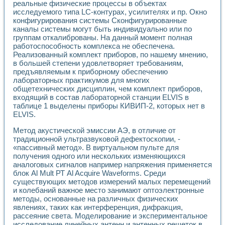
реальные физические процессы в объектах
Применение LabVIEW для исследования течения в расши
исследуемого типа LC-контурах, усилителях и пр. Окно
Создание виртуальной работы «Изучение магнитных свой
конфигурирования системы Сконфигурированные
Обратный маятник
каналы системы могут быть индивидуально или по
Устройство для изучения основ интерфейсов обмена по п
группам откалиброваны. На данный момент полная
Лабораторный практикум: изучение адиабатического расш
работоспособность комплекса не обеспечена.
Стенд для исследования электрических переходных харак
Реализованный комплект приборов, по нашему мнению,
в большей степени удовлетворяет требованиям,
Система статистической обработки результатов измерите
предъявляемым к приборному обеспечению
Автоматизация лазерно-плазменных измерений с помощ
лабораторных практикумов для многих
Модельно-измерительный комплекс. Назначение. Состав.
общетехнических дисциплин, чем комплект приборов,
Использование технологий NATIONAL INSTRUMENTS для с
входящий в состав лабораторной станции ELVIS в
Учебный практикум "Спектральный и корреляционный ана
таблице 1 выделены приборы КИВИП-2, которых нет в
Учебный стенд для исследования принципа действия унив
ELVIS.
Оборудование и программное обеспечение учебных лабор
Виртуальный лабораторный практикум для изучения техн
Метод акустической эмиссии АЭ, в отличие от
традиционной ультразвуковой дефектоскопии, -
Управление роботом ТУР-10 средствами LabVIEW
«пассивный метод». В виртуальном пульте для
Аппаратно-программный комплекс для исследования АЧХ 
получения одного или нескольких изменяющихся
Автоматизированный дистанционный лабораторный практи
аналоговых сигналов например напряжения применяется
Исследование возможности реставрации одномерных сигн
блок Al Mult РТ Al Acquire Waveforms. Среди
Использование технологий NATIONAL INSTRUMENTS в оп
существующих методов измерений малых перемещений
Разработка модификаций алгоритма полигармонической э
и колебаний важное место занимают оптоэлектронные
Учебный стенд для исследования принципа действия унив
методы, основанные на различных физических
Виртуальная система поддержки принимаемых решений в
явлениях, таких как интерференция, дифракция,
рассеяние света. Моделирование и экспериментальное
Преемственность дисциплин «Моделирование систем» и «
исследование линейных антенн и антенных решеток в