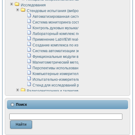
Исследования
Стендовые испытания (виброакустика, тензометрия и т.п.)
Автоматизированная система измерения параметров дизе
Система мониторинга состояния тяговых электродвигателей
Контроль духовых музыкальных инструментов
Лабораторный комплекс по исследованию элементной ба
Применение LabVIEW real-time module для моделирования
Создание комплекса по измерению скорости подвижного с
Система автоматизации экспериментальных исследований 
Функциональные модули в стандарте Nl SCXI для ультраз
Магнитометрический метод в дефектоскопии сварных шво
Перспективы использования машинного зрения в составе
Компьютерные измерительные системы для лабораторных
Испытательно-измерительный комплекс аппаратуры для о
Стенд для исследований рабочих процессов ДВС в динам
Радиоэлектроника и телекоммуникации
LabVIEW в расчетах радиолиний систем передачи данных
Аппаратно-программный комплекс для исследования АЧХ 
Поиск
Виртуальный лабораторный стенд для исследования пар
Измерение шумовых параметров операционных усилител
Измерительный преобразователь на основе цифровой обр
Инструменты для исследования выравнивания электричес
Инструменты для исследования компенсации эхо-сигнало