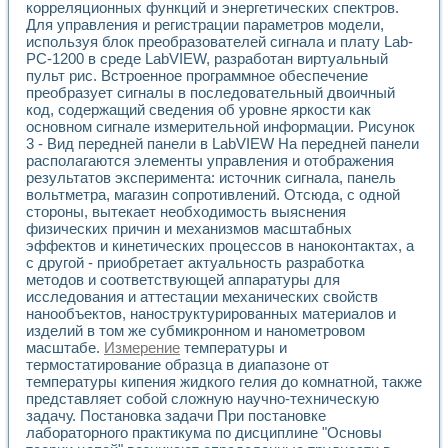
корреляционных функций и энергетических спектров.
Для управления и регистрации параметров модели,
используя блок преобразователей сигнала и плату Lab-
PC-1200 в среде LabVIEW, разработан виртуальный
пульт рис. Встроенное программное обеспечение
преобразует сигналы в последовательный двоичный
код, содержащий сведения об уровне яркости как
основном сигнале измерительной информации. Рисунок
3 - Вид передней панели в LabVIEW На передней панели
располагаются элементы управления и отображения
результатов эксперимента: источник сигнала, панель
вольтметра, магазин сопротивлений. Отсюда, с одной
стороны, вытекает необходимость выяснения
физических причин и механизмов масштабных
эффектов и кинетических процессов в наноконтактах, а
с другой - приобретает актуальность разработка
методов и соответствующей аппаратуры для
исследования и аттестации механических свойств
нанообъектов, наноструктурированных материалов и
изделий в том же субмикронном и нанометровом
масштабе.
Измерение
температуры и
термостатирование образца в диапазоне от
температуры кипения жидкого гелия до комнатной, также
представляет собой сложную научно-техническую
задачу. Постановка задачи При постановке
лабораторного практикума по дисциплине "Основы