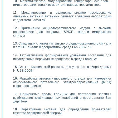
Математическое моделирование генератора сигналов -
имитатора джиттера и измерителя параметров джиттера
Моделирование и экспериментальное исследование
линейных антенн и антенных решеток в учебной лаборатории
средствами LabVIEW
Применение осциллографического модуля с высоким
разрешением для создания SPICE- модели импульсного
сигнала
Симуляция отклика импульсного радиолокационного сигнала
и его FFT анализ в программной среде Lab VIEW 7.1
Автоматизация формирования уравнений состояния для
исследования переходных процессов в среде LabVIEW
Блок гальванической развязки для устройства сбора данных
NI USB-6009
Разработка автоматизированного стенда для измерения
относительного остаточного электросопротивления (RRR)
сверхпроводников
Применение среды LabVIEW для построения картины
возбуждения комбинационных колебаний в пространстве Ван
Дер Поля
Портативная система для определения показателей
качества электрической энергии