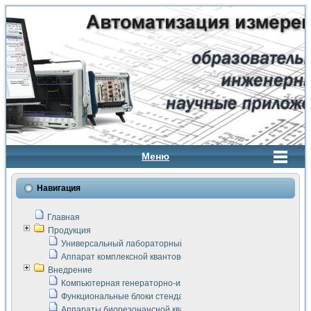
Меню
Навигация
Главная
Продукция
Универсальный лабораторный стенд "Сигнал-USB"
Аппарат комплексной квантовой терапии Интроскан
Внедрение
Компьютерная генераторно-измерительная система
Функциональные блоки стенда "Сигнал-USB"
Аппараты биорезонансной квантовой терапии серии СКАН