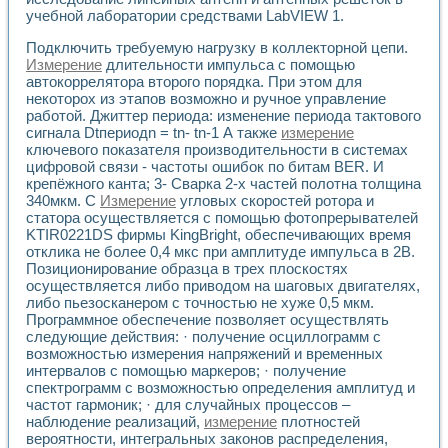
Универсальный стенд для исследования электрических ха
учебной лаборатории средствами LabVIEW 1.
Лабораторные практикумы по информационно-измерител
Виртуальный измеритель частотных характеристик на осн
Подключить требуемую нагрузку в коллекторной цепи.
Лабораторный практикум по основам теории Коммутации
Измерение
длительности импульса с помощью
Разработка виртуальной лабораторной работы «Имитаци
автокоррелятора второго порядка. При этом для
Виртуальные практикумы по электротехнике в среде LabV
некоторох из этапов возможно и ручное управление
Из опыта внедрения в рамках национального проекта «Об
работой. Джиттер периода: изменение периода тактового
сигнала Dtпериодn = tn- tn-1 А также
измерение
Исследование эффективности решателей обыкновенных 
ключевого показателя производительности в системах
Опыт разработки LabVIEW лабораторных практикумов н
цифровой связи - частоты ошибок по битам BER. И
Проблемы повышения качества образования и подготовки
крепёжного канта; 3- Сварка 2-х частей полотна толщина
Развитие LabVIEW лабораторного практикума по электр
340мкм. С
Измерение
угловых скоростей ротора и
Разработка виртуальной лаборатории по электротехнике 
статора осуществляется с помощью фотопрерывателей
Усовершенствованные алгоритмы частотного анализа для
KTIR0221DS фирмы KingBright, обеспечивающих время
Об опыте работы учебного центра «Технологии NATIONAL
отклика не более 0,4 мкс при амплитуде импульса в 2В.
Технологии NI в магистерской программе «Прикладная фи
Позиционирование образца в трех плоскостях
осуществляется либо приводом на шаговых двигателях,
Система диагностики двигателей постоянного тока
либо пьезосканером с точностью не хуже 0,5 мкм.
Автоматизированный стенд формирования электромагнитн
Программное обеспечение позволяет осуществлять
Лабораторный практикум по курсу ИИС на базе оборудов
следующие действия: · получение осциллограмм с
Партнеры
возможностью измерения напряжений и временных
Академические и отраслевые институты
интервалов с помощью маркеров; · получение
Учебные заведения
спектрограмм с возможностью определения амплитуд и
Бизнес
частот гармоник; · для случайных процессов –
Контакты
наблюдение реализаций,
измерение
плотностей
вероятности, интегральных законов распределения,