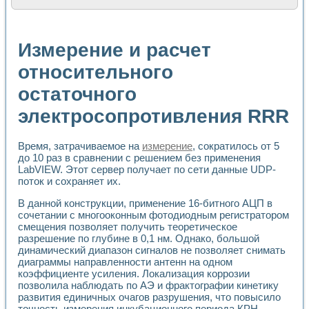
Расчет переноса аэрозоля и выпадения осадка в реально
Формирование линейной шкалы цвета модели CIE L*a*b с
Установка для измерения вольтамперных характеристик с
Измерение и расчет
Применение NI VISION для геометрического анализа в ме
Система температурной стабилизации
относительного
Управление движением с помощью программно - аппаратног
остаточного
Определение параметров всплывающих газовых пузырьков
Система управления асинхронным тиристорным электроп
электросопротивления RRR
Лазерный профилометр
Применение средств NATIONAL INSTRUMENTS для автомат
Разработка автоматизированного стенда для исследован
Время, затрачиваемое на
измерение
, сократилось от 5
Автоматизированный стенд рентгеновской диагностики п
до 10 раз в сравнении с решением без применения
Высокочувствительные оптоэлектронные дифракционные 
LabVIEW. Этот сервер получает по сети данные UDP-
Установка для измерения диэлектрических свойств сегне
поток и сохраняет их.
Исследование кинетики зарождения и развития дефектов 
В данной конструкции, применение 16-битного АЦП в
Лабораторный электрический импедансный томограф на б
сочетании с многооконным фотодиодным регистратором
Микрозондовая система для характеризации механических
смещения позволяет получить теоретическое
Метод траекторий в исследовании металлообрабатывающ
разрешение по глубине в 0,1 нм. Однако, большой
Промышленная автоматизация
динамический диапазон сигналов не позволяет снимать
Автоматизация технологических процессов получения дис
диаграммы направленности антенн на одном
Использование систем технического зрения для контроля
коэффициенте усиления. Локализация коррозии
позволила наблюдать по АЭ и фрактографии кинетику
Исследование электромагнитных переходных процессов при
развития единичных очагов разрушения, что повысило
Применение LabVIEW при разработке обучающих информа
точность измерения инкубационного периода КРН