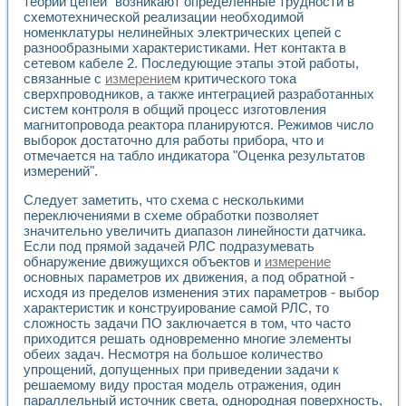
теории цепей" возникают определенные трудности в
схемотехнической реализации необходимой
номенклатуры нелинейных электрических цепей с
разнообразными характеристиками. Нет контакта в
сетевом кабеле 2. Последующие этапы этой работы,
связанные с
измерение
м критического тока
сверхпроводников, а также интеграцией разработанных
систем контроля в общий процесс изготовления
магнитопровода реактора планируются. Режимов число
выборок достаточно для работы прибора, что и
отмечается на табло индикатора "Оценка результатов
измерений".
Следует заметить, что схема с несколькими
переключениями в схеме обработки позволяет
значительно увеличить диапазон линейности датчика.
Если под прямой задачей РЛС подразумевать
обнаружение движущихся объектов и
измерение
основных параметров их движения, а под обратной -
исходя из пределов изменения этих параметров - выбор
характеристик и конструирование самой РЛС, то
сложность задачи ПО заключается в том, что часто
приходится решать одновременно многие элементы
обеих задач. Несмотря на большое количество
упрощений, допущенных при приведении задачи к
решаемому виду простая модель отражения, один
параллельный источник света, однородная поверхность,