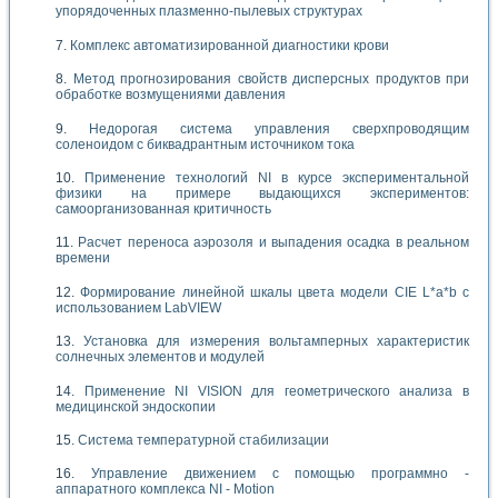
упорядоченных плазменно-пылевых структурах
Комплекс автоматизированной диагностики крови
Метод прогнозирования свойств дисперсных продуктов при
обработке возмущениями давления
Недорогая система управления сверхпроводящим
соленоидом с биквадрантным источником тока
Применение технологий NI в курсе экспериментальной
физики на примере выдающихся экспериментов:
самоорганизованная критичность
Расчет переноса аэрозоля и выпадения осадка в реальном
времени
Формирование линейной шкалы цвета модели CIE L*a*b с
использованием LabVIEW
Установка для измерения вольтамперных характеристик
солнечных элементов и модулей
Применение NI VISION для геометрического анализа в
медицинской эндоскопии
Система температурной стабилизации
Управление движением с помощью программно -
аппаратного комплекса NI - Motion