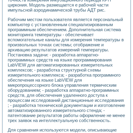
Разработка виртуальных тренажеров путем моделировани
циркония. Модель размещается е рабочей части
Система блокировок, сигнализации и защиты ускорителя 
импульсной аэродинамической трубы АДТ рис.
Система сбора данных и управления процессом цементир
Управление температурой газовой среды специальной ба
Рабочим местом пользователя является персональный
Разработка программного обеспечения с использованием
компьютер с установленным специализированным
Использование технологий NATIONAL INSTRUMENTS при ра
программным обеспечением. Дополнительная система
мониторинга температуры - обеспечивает
Оборудование для промышленной термотрансферной мар
вспомогательные каналы для измерения температуры в
Автоматизация реометрических исследований на базе La
произвольных точках системы; отображение и
Применение измерителя иммитанса для исследова¬ния эле
архивацию результатов измерений температуры.
Исследование электромагнитных переходных процессов при
Постановка задачи: - разработка аппаратно-
Стенд для исследования электрических переходных харак
программных средств на языке программирования
Автоматизация контроля сварных швов на базе техноло
LabVIEW для автоматизированных измерительных
Измерительный контроль с применением неиндустриальны
комплексов; - разработка структурной схемы
Моделирование надежности и эффективности систем упра
измерительного комплекса; - разработка программного
обеспечения на языке LabVIEW для
Лабораторные практикумы и учебные стенды
микропроцессорного блока управления термическим
Автоматизация лабораторного стенда по измерению проф
оборудованием; - разработка аппаратно-программных
Автоматизированные лабораторные комплексы для вузов,
средств, для обеспечения удаленного доступа к
Виртуальный прибор для исследования нелинейных рези
процессам исследований дистанционные исследования
Использование виртуальных приборов в процесе изучения
; - разработка технической документации и изготовление
Использование программ ELECTRONICS WORKBENCH-MULTI
автоматизированного измерительного стенда; -
Лабораторный практикум по дисциплине «Цифровые вычис
патентование результатов работы оформление не менее
Лабораторный практикум по ИНС на основе LabVIEW
трех заявок на интеллектуальную собственность.
Лабораторный практикум по основам теории коммутации
Для сравнения используются модели, описывающие
Опыт использования NI LabVIEW для создания лабораторн