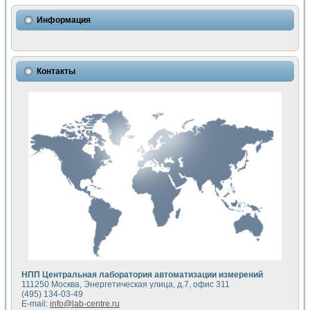
Использование NI LabVIEW для математического моделир
Исследовние возможности создания измерителя ВАХ фото
Информация
Математическое моделирование генератора сигналов - и
Моделирование и экспериментальное исследование линей
Применение осциллографического модуля с высоким разр
Симуляция отклика импульсного радиолокационного сигнал
Контакты
Автоматизация формирования уравнений состояния для и
Блок гальванической развязки для устройства сбора данн
Разработка автоматизированного стенда для измерения о
Применение среды LabVIEW для построения картины возб
Портативная система для определения показателей качес
Использование LabVIEW для управления источником пит
Устройство для снятия вольт-амперных характеристик со
Передовые научные технологии: нано-, фемто-, биотехнологи
Автоматизированная установка по измерению временных 
Автоматизированный лабораторный комплекс на базе Lab
Визуализация моделирования и оптимизации тепловой об
Виртуальный прибор для исследования функциональных в
Исследование возможности создания экономичного виртуа
Исследование кинетики движения макрочастиц в упорядо
Комплекс автоматизированной диагностики крови
НПП Центральная лаборатория автоматизации измерений
Метод прогнозирования свойств дисперсных продуктов п
111250 Москва, Энергетическая улица, д.7, офис 311
Недорогая система управления сверхпроводящим соленои
(495) 134-03-49
E-mail:
info@lab-centre.ru
Применение технологий NI в курсе экспериментальной фи