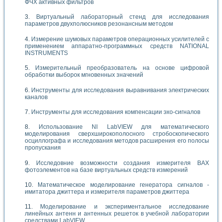
ФЧХ активных фильтров
Виртуальный лабораторный стенд для исследования
параметров двухполюсников резонансным методом
Измерение шумовых параметров операционных усилителей с
применением аппаратно-программных средств NATIONAL
INSTRUMENTS
Измерительный преобразователь на основе цифровой
обработки выборок мгновенных значений
Инструменты для исследования выравнивания электрических
каналов
Инструменты для исследования компенсации эхо-сигналов
Использование NI LabVIEW для математического
моделирования сверхширокополосного стробоскопического
осциллографа и исследования методов расширения его полосы
пропускания
Исследовние возможности создания измерителя ВАХ
фотоэлементов на базе виртуальных средств измерений
Математическое моделирование генератора сигналов -
имитатора джиттера и измерителя параметров джиттера
Моделирование и экспериментальное исследование
линейных антенн и антенных решеток в учебной лаборатории
средствами LabVIEW