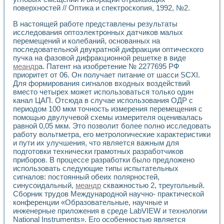
Универсальный стенд для исследования электрических ха
поверхностей // Оптика и спектроскопия, 1992, №2.
Лабораторные практикумы по информационно-измерител
Виртуальный измеритель частотных характеристик на осн
В настоящей работе представлены результаты
Лабораторный практикум по основам теории Коммутации
исследования оптоэлектронных датчиков малых
Разработка виртуальной лабораторной работы «Имитаци
перемещений и колебаний, основанных на
Виртуальные практикумы по электротехнике в среде LabV
последовательной двукратной дифракции оптического
Из опыта внедрения в рамках национального проекта «Об
пучка на фазовой дифракционной решетке в виде
меандр
а. Патент на изобретение № 2277695 РФ
Исследование эффективности решателей обыкновенных 
приоритет от 06. Он получает питание от шасси SCXI.
Опыт разработки LabVIEW лабораторных практикумов н
Для формирования сигналов входных воздействий
Проблемы повышения качества образования и подготовки
вместо четырех может использоваться только один
Развитие LabVIEW лабораторного практикума по электр
канал ЦАП. Отсюда в случае использования ОДР с
Разработка виртуальной лаборатории по электротехнике 
периодом 100 мкм точность измерения перемещения с
Усовершенствованные алгоритмы частотного анализа для
помощью двулучевой схемы измерителя оценивалась
Об опыте работы учебного центра «Технологии NATIONAL
равной 0,05 мкм. Это позволит более полно исследовать
Технологии NI в магистерской программе «Прикладная фи
работу вольтметра, его метрологические характеристики
и пути их улучшения, что является важным для
Система диагностики двигателей постоянного тока
подготовки технически грамотных разработчиков
Автоматизированный стенд формирования электромагнитн
приборов. В процессе разработки было предложено
Лабораторный практикум по курсу ИИС на базе оборудов
использовать следующие типы испытательных
Партнеры
сигналов: постоянный обеих полярностей,
Академические и отраслевые институты
синусоидальный,
меандр
скважностью 2, треугольный.
Учебные заведения
Сборник трудов Международной научно- практической
Бизнес
конференции «Образовательные, научные и
Контакты
инженерные приложения в среде LabVIEW и технологии
National Instruments». Его особенностью является