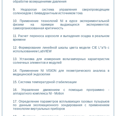
обработке возмущениями давления
Недорогая система управления сверхпроводящим
соленоидом с биквадрантным источником тока
Применение технологий NI в курсе экспериментальной
физики на примере выдающихся экспериментов:
самоорганизованная критичность
Расчет переноса аэрозоля и выпадения осадка в реальном
времени
Формирование линейной шкалы цвета модели CIE L*a*b с
использованием LabVIEW
Установка для измерения вольтамперных характеристик
солнечных элементов и модулей
Применение NI VISION для геометрического анализа в
медицинской эндоскопии
Система температурной стабилизации
Управление движением с помощью программно -
аппаратного комплекса NI - Motion
Определение параметров всплывающих газовых пузырьков
по данным эхолокационного зондирования с применением
технологии виртуальных приборов