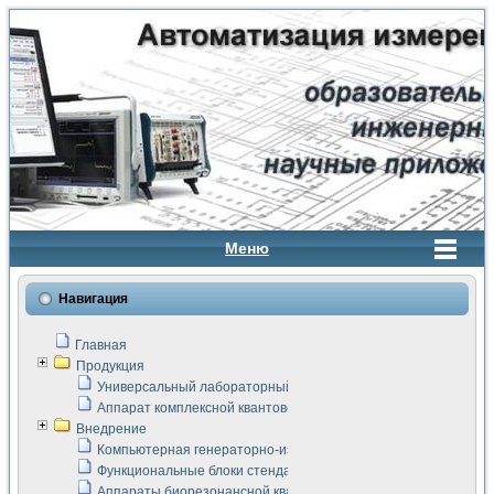
Меню
Навигация
Главная
Продукция
Универсальный лабораторный стенд "Сигнал-USB"
Аппарат комплексной квантовой терапии Интроскан
Внедрение
Компьютерная генераторно-измерительная система
Функциональные блоки стенда "Сигнал-USB"
Аппараты биорезонансной квантовой терапии серии СКАН