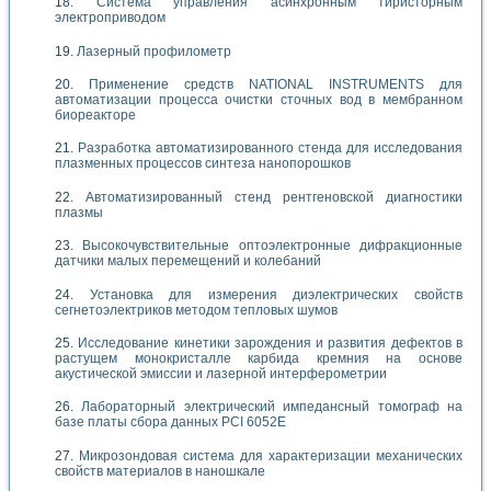
Система управления асинхронным тиристорным
электроприводом
Лазерный профилометр
Применение средств NATIONAL INSTRUMENTS для
автоматизации процесса очистки сточных вод в мембранном
биореакторе
Разработка автоматизированного стенда для исследования
плазменных процессов синтеза нанопорошков
Автоматизированный стенд рентгеновской диагностики
плазмы
Высокочувствительные оптоэлектронные дифракционные
датчики малых перемещений и колебаний
Установка для измерения диэлектрических свойств
сегнетоэлектриков методом тепловых шумов
Исследование кинетики зарождения и развития дефектов в
растущем монокристалле карбида кремния на основе
акустической эмиссии и лазерной интерферометрии
Лабораторный электрический импедансный томограф на
базе платы сбора данных PCI 6052E
Микрозондовая система для характеризации механических
свойств материалов в наношкале