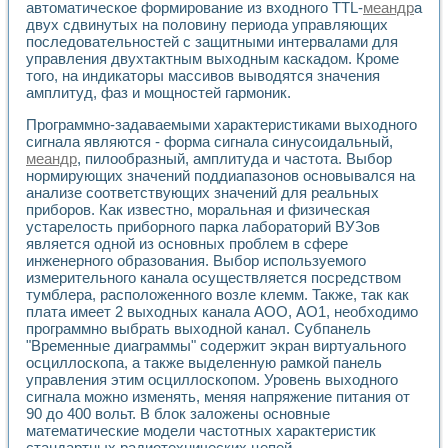
автоматическое формирование из входного TTL-
меандр
а
двух сдвинутых на половину периода управляющих
последовательностей с защитными интервалами для
управления двухтактным выходным каскадом. Кроме
того, на индикаторы массивов выводятся значения
амплитуд, фаз и мощностей гармоник.
Программно-задаваемыми характеристиками выходного
сигнала являются - форма сигнала синусоидальный,
меандр
, пилообразный, амплитуда и частота. Выбор
нормирующих значений поддиапазонов основывался на
анализе соответствующих значений для реальных
приборов. Как известно, моральная и физическая
устарелость приборного парка лабораторий ВУЗов
является одной из основных проблем в сфере
инженерного образования. Выбор используемого
измерительного канала осуществляется посредством
тумблера, расположенного возле клемм. Также, так как
плата имеет 2 выходных канала АОО, АО1, необходимо
программно выбрать выходной канал. Субпанель
"Временные диаграммы" содержит экран виртуального
осциллоскопа, а также выделенную рамкой панель
управления этим осциллоскопом. Уровень выходного
сигнала можно изменять, меняя напряжение питания от
90 до 400 вольт. В блок заложены основные
математические модели частотных характеристик
стандартных радиотехнических цепей.