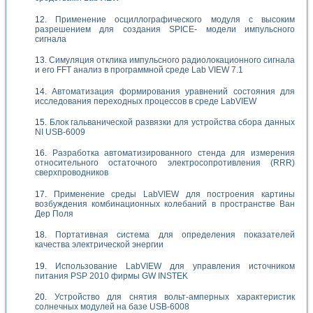
Применение осциллографического модуля с высоким
разрешением для создания SPICE- модели импульсного
сигнала
Симуляция отклика импульсного радиолокационного сигнала
и его FFT анализ в программной среде Lab VIEW 7.1
Автоматизация формирования уравнений состояния для
исследования переходных процессов в среде LabVIEW
Блок гальванической развязки для устройства сбора данных
NI USB-6009
Разработка автоматизированного стенда для измерения
относительного остаточного электросопротивления (RRR)
сверхпроводников
Применение среды LabVIEW для построения картины
возбуждения комбинационных колебаний в пространстве Ван
Дер Поля
Портативная система для определения показателей
качества электрической энергии
Использование LabVIEW для управления источником
питания PSP 2010 фирмы GW INSTEK
Устройство для снятия вольт-амперных характеристик
солнечных модулей на базе USB-6008