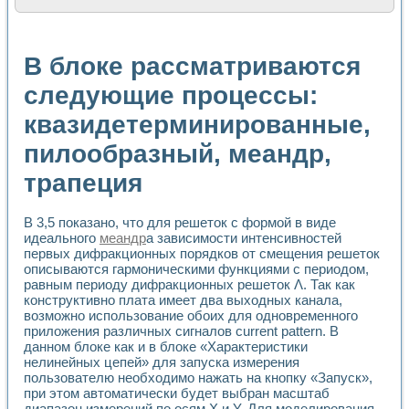
Расчет переноса аэрозоля и выпадения осадка в реально
Формирование линейной шкалы цвета модели CIE L*a*b с
Установка для измерения вольтамперных характеристик с
В блоке рассматриваются
Применение NI VISION для геометрического анализа в ме
Система температурной стабилизации
следующие процессы:
Управление движением с помощью программно - аппаратног
квазидетерминированные,
Определение параметров всплывающих газовых пузырьков
Система управления асинхронным тиристорным электроп
пилообразный, меандр,
Лазерный профилометр
Применение средств NATIONAL INSTRUMENTS для автомат
трапеция
Разработка автоматизированного стенда для исследован
Автоматизированный стенд рентгеновской диагностики п
Высокочувствительные оптоэлектронные дифракционные 
В 3,5 показано, что для решеток с формой в виде
идеального
меандр
а зависимости интенсивностей
Установка для измерения диэлектрических свойств сегне
первых дифракционных порядков от смещения решеток
Исследование кинетики зарождения и развития дефектов 
описываются гармоническими функциями с периодом,
Лабораторный электрический импедансный томограф на б
равным периоду дифракционных решеток Λ. Так как
Микрозондовая система для характеризации механических
конструктивно плата имеет два выходных канала,
Метод траекторий в исследовании металлообрабатывающ
возможно использование обоих для одновременного
Промышленная автоматизация
приложения различных сигналов current pattern. В
Автоматизация технологических процессов получения дис
данном блоке как и в блоке «Характеристики
Использование систем технического зрения для контроля
нелинейных цепей» для запуска измерения
пользователю необходимо нажать на кнопку «Запуск»,
Исследование электромагнитных переходных процессов при
при этом автоматически будет выбран масштаб
Применение LabVIEW при разработке обучающих информа
диапазон измерений по осям X и Y. Для моделирования