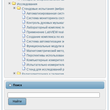
Исследования
Стендовые испытания (виброакустика, тензометрия и т.п.)
Автоматизированная система измерения параметров дизе
Система мониторинга состояния тяговых электродвигателей
Контроль духовых музыкальных инструментов
Лабораторный комплекс по исследованию элементной ба
Применение LabVIEW real-time module для моделирования
Создание комплекса по измерению скорости подвижного с
Система автоматизации экспериментальных исследований 
Функциональные модули в стандарте Nl SCXI для ультраз
Магнитометрический метод в дефектоскопии сварных шво
Перспективы использования машинного зрения в составе
Компьютерные измерительные системы для лабораторных
Испытательно-измерительный комплекс аппаратуры для о
Стенд для исследований рабочих процессов ДВС в динам
Радиоэлектроника и телекоммуникации
LabVIEW в расчетах радиолиний систем передачи данных
Аппаратно-программный комплекс для исследования АЧХ 
Поиск
Виртуальный лабораторный стенд для исследования пар
Измерение шумовых параметров операционных усилител
Измерительный преобразователь на основе цифровой обр
Инструменты для исследования выравнивания электричес
Инструменты для исследования компенсации эхо-сигнало