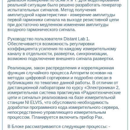
Разработка виртуальных тренажеров путем моделировани
реальной ситуации было решено разработать генератор
Система блокировок, сигнализации и защиты ускорителя 
испытательных сигналов. Метод получения
Система сбора данных и управления процессом цементир
амплитудной характеристики - измерение амплитуды
Управление температурой газовой среды специальной ба
первой гармоники сигнала на выходе резистивной цепи
Разработка программного обеспечения с использованием
при достаточно медленном изменении амплитуды
Использование технологий NATIONAL INSTRUMENTS при ра
входного гармонического сигнала.
Оборудование для промышленной термотрансферной мар
Руководство пользователя Distant Lab 1.
Автоматизация реометрических исследований на базе La
Обеспечивается возможность регулировки
Применение измерителя иммитанса для исследова¬ния эле
коэффициента усиления по каждому измерительному
Исследование электромагнитных переходных процессов при
каналу в отдельности, развертки, синхронизации,
Стенд для исследования электрических переходных харак
возможно подключение внешнего сигнала развертки.
Автоматизация контроля сварных швов на базе техноло
Измерительный контроль с применением неиндустриальны
Реализации, закон распределения и корреляционная
функция случайного процесса Алгоритм основан на
Моделирование надежности и эффективности систем упра
методах цифровой сортировки и подробно описан в
Лабораторные практикумы и учебные стенды
публикациях по тематике данной работы. В отличии от
Автоматизация лабораторного стенда по измерению проф
дистанционной лаборатории по курсу «Электроника» 2,
Автоматизированные лабораторные комплексы для вузов,
измерительная система практикума «Радиотехнические
Виртуальный прибор для исследования нелинейных рези
цепи и сигналы» реализована на базе измерительной
Использование виртуальных приборов в процесе изучения
станции Nl ELVIS, что обусловило необходимость
Использование программ ELECTRONICS WORKBENCH-MULTI
доработки программного кода измерительного сервера,
Лабораторный практикум по дисциплине «Цифровые вычис
непосредственно управляющего измерительным
Лабораторный практикум по ИНС на основе LabVIEW
процессом. Планируется включить прибор Pax.
Лабораторный практикум по основам теории коммутации
В Блоке рассматриваются следующие процессы: -
Опыт использования NI LabVIEW для создания лабораторн