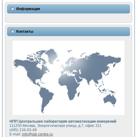
Использование NI LabVIEW для математического моделир
Исследовние возможности создания измерителя ВАХ фото
Информация
Математическое моделирование генератора сигналов - и
Моделирование и экспериментальное исследование линей
Применение осциллографического модуля с высоким разр
Симуляция отклика импульсного радиолокационного сигнал
Контакты
Автоматизация формирования уравнений состояния для и
Блок гальванической развязки для устройства сбора данн
Разработка автоматизированного стенда для измерения о
Применение среды LabVIEW для построения картины возб
Портативная система для определения показателей качес
Использование LabVIEW для управления источником пит
Устройство для снятия вольт-амперных характеристик со
Передовые научные технологии: нано-, фемто-, биотехнологи
Автоматизированная установка по измерению временных 
Автоматизированный лабораторный комплекс на базе Lab
Визуализация моделирования и оптимизации тепловой об
Виртуальный прибор для исследования функциональных в
Исследование возможности создания экономичного виртуа
Исследование кинетики движения макрочастиц в упорядо
Комплекс автоматизированной диагностики крови
НПП Центральная лаборатория автоматизации измерений
Метод прогнозирования свойств дисперсных продуктов п
111250 Москва, Энергетическая улица, д.7, офис 311
Недорогая система управления сверхпроводящим соленои
(495) 134-03-49
E-mail:
info@lab-centre.ru
Применение технологий NI в курсе экспериментальной фи