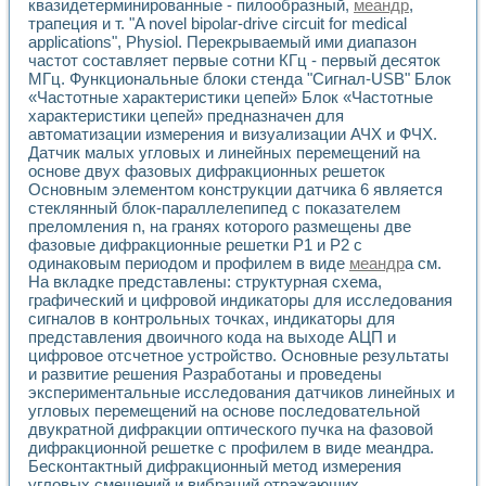
квазидетерминированные - пилообразный,
меандр
,
Применение LabVIEW для исследования течения в расши
трапеция и т. "A novel bipolar-drive circuit for medical
Создание виртуальной работы «Изучение магнитных свой
applications", Physiol. Перекрываемый ими диапазон
Обратный маятник
частот составляет первые сотни КГц - первый десяток
Устройство для изучения основ интерфейсов обмена по п
МГц. Функциональные блоки стенда "Сигнал-USB" Блок
Лабораторный практикум: изучение адиабатического расш
«Частотные характеристики цепей» Блок «Частотные
характеристики цепей» предназначен для
Стенд для исследования электрических переходных харак
автоматизации измерения и визуализации АЧХ и ФЧХ.
Система статистической обработки результатов измерите
Датчик малых угловых и линейных перемещений на
Автоматизация лазерно-плазменных измерений с помощ
основе двух фазовых дифракционных решеток
Модельно-измерительный комплекс. Назначение. Состав.
Основным элементом конструкции датчика 6 является
Использование технологий NATIONAL INSTRUMENTS для с
стеклянный блок-параллелепипед с показателем
Учебный практикум "Спектральный и корреляционный ана
преломления n, на гранях которого размещены две
Учебный стенд для исследования принципа действия унив
фазовые дифракционные решетки Р1 и Р2 с
Оборудование и программное обеспечение учебных лабор
одинаковым периодом и профилем в виде
меандр
а см.
Виртуальный лабораторный практикум для изучения техн
На вкладке представлены: структурная схема,
графический и цифровой индикаторы для исследования
Управление роботом ТУР-10 средствами LabVIEW
сигналов в контрольных точках, индикаторы для
Аппаратно-программный комплекс для исследования АЧХ 
представления двоичного кода на выходе АЦП и
Автоматизированный дистанционный лабораторный практи
цифровое отсчетное устройство. Основные результаты
Исследование возможности реставрации одномерных сигн
и развитие решения Разработаны и проведены
Использование технологий NATIONAL INSTRUMENTS в оп
экспериментальные исследования датчиков линейных и
Разработка модификаций алгоритма полигармонической э
угловых перемещений на основе последовательной
Учебный стенд для исследования принципа действия унив
двукратной дифракции оптического пучка на фазовой
Виртуальная система поддержки принимаемых решений в
дифракционной решетке с профилем в виде меандра.
Бесконтактный дифракционный метод измерения
Преемственность дисциплин «Моделирование систем» и «
угловых смещений и вибраций отражающих