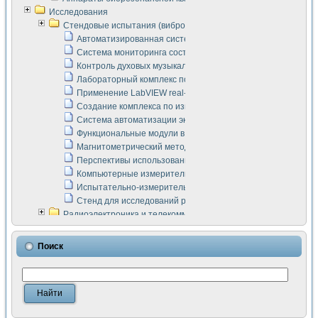
Исследования
Стендовые испытания (виброакустика, тензометрия и т.п.)
Автоматизированная система измерения параметров дизе
Система мониторинга состояния тяговых электродвигателей
Контроль духовых музыкальных инструментов
Лабораторный комплекс по исследованию элементной ба
Применение LabVIEW real-time module для моделирования
Создание комплекса по измерению скорости подвижного с
Система автоматизации экспериментальных исследований 
Функциональные модули в стандарте Nl SCXI для ультраз
Магнитометрический метод в дефектоскопии сварных шво
Перспективы использования машинного зрения в составе
Компьютерные измерительные системы для лабораторных
Испытательно-измерительный комплекс аппаратуры для о
Стенд для исследований рабочих процессов ДВС в динам
Радиоэлектроника и телекоммуникации
LabVIEW в расчетах радиолиний систем передачи данных
Аппаратно-программный комплекс для исследования АЧХ 
Поиск
Виртуальный лабораторный стенд для исследования пар
Измерение шумовых параметров операционных усилител
Измерительный преобразователь на основе цифровой обр
Инструменты для исследования выравнивания электричес
Инструменты для исследования компенсации эхо-сигнало