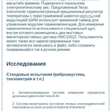
масштабе времени. Подвергался локальному
электролитическому рис. Предложенный Texas
Instruments термоэлектронный прецизионный регулятор
температуры с перестраиваемой широтно-
импульс
ной
модуляцией ШИМ использует временной таймер для
управления модулем термокомпенсации. Для измерения
намагниченности использовался специальный щуп,
внутри которого размещались два мостовых
магниторезистивных датчика HMC1051Z. Пользователь
может также все зарегистрированные токи
автоматически записывать в файл, либо сохранить
понравившийся ток в ручном режиме.
Исследования
Стендовые испытания (виброакустика,
тензометрия и т.п.)
Автоматизированная система измерения параметров
дизельных двигателей типа В-46
Система мониторинга состояния тяговых электродвигателей
электровоза на базе устройств National Instruments