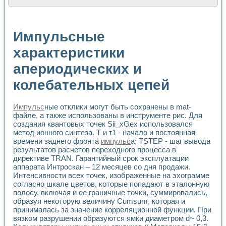
Расчет переноса аэрозоля и выпадения осадка в реально
Формирование линейной шкалы цвета модели CIE L*a*b с
Установка для измерения вольтамперных характеристик с
Импульсные
Применение NI VISION для геометрического анализа в ме
Система температурной стабилизации
характеристики
Управление движением с помощью программно - аппаратног
апериодических и
Определение параметров всплывающих газовых пузырьков
Система управления асинхронным тиристорным электроп
колебательных цепей
Лазерный профилометр
Применение средств NATIONAL INSTRUMENTS для автомат
Разработка автоматизированного стенда для исследован
Импульс
ные отклики могут быть сохранены в mat-
Автоматизированный стенд рентгеновской диагностики п
файле, а также использованы в инструменте рис. Для
Высокочувствительные оптоэлектронные дифракционные 
создания квантовых точек Sii_xGex использовался
Установка для измерения диэлектрических свойств сегне
метод ионного синтеза. T и τ1 - начало и постоянная
времени заднего фронта
импульс
а; TSTEP - шаг вывода
Исследование кинетики зарождения и развития дефектов 
результатов расчетов переходного процесса в
Лабораторный электрический импедансный томограф на б
директиве TRAN. Гарантийный срок эксплуатации
Микрозондовая система для характеризации механических
аппарата Интроскан – 12 месяцев со дня продажи.
Метод траекторий в исследовании металлообрабатывающ
Интенсивности всех точек, изображенные на эхограмме
Промышленная автоматизация
согласно шкале цветов, которые попадают в эталонную
Автоматизация технологических процессов получения дис
полосу, включая и ее граничные точки, суммировались,
Использование систем технического зрения для контроля
образуя некоторую величину Cumsum, которая и
Исследование электромагнитных переходных процессов при
принималась за значение корреляционной функции. При
вязком разрушении образуются ямки диаметром d~ 0,3.
Применение LabVIEW при разработке обучающих информа