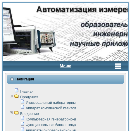
Меню
Навигация
Главная
Продукция
Универсальный лабораторный стенд "Сигнал-USB"
Аппарат комплексной квантовой терапии Интроскан
Внедрение
Компьютерная генераторно-измерительная система
Функциональные блоки стенда "Сигнал-USB"
Аппараты биорезонансной квантовой терапии серии СКАН