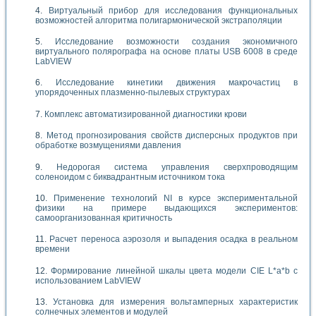
Виртуальный прибор для исследования функциональных
возможностей алгоритма полигармонической экстраполяции
Исследование возможности создания экономичного
виртуального полярографа на основе платы USB 6008 в среде
LabVIEW
Исследование кинетики движения макрочастиц в
упорядоченных плазменно-пылевых структурах
Комплекс автоматизированной диагностики крови
Метод прогнозирования свойств дисперсных продуктов при
обработке возмущениями давления
Недорогая система управления сверхпроводящим
соленоидом с биквадрантным источником тока
Применение технологий NI в курсе экспериментальной
физики на примере выдающихся экспериментов:
самоорганизованная критичность
Расчет переноса аэрозоля и выпадения осадка в реальном
времени
Формирование линейной шкалы цвета модели CIE L*a*b с
использованием LabVIEW
Установка для измерения вольтамперных характеристик
солнечных элементов и модулей