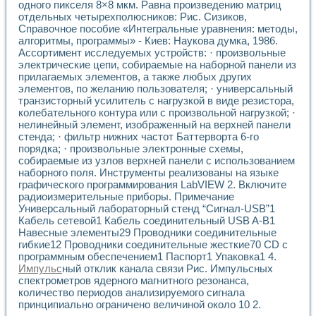
одного пикселя 8×8 мкм. Равна произведению матриц
Применение LabVIEW для исследования течения в расши
отдельных четырехполюсников: Рис. Сизиков,
Создание виртуальной работы «Изучение магнитных свой
Справочное пособие «Интегральные уравнения: методы,
Обратный маятник
алгоритмы, программы» - Киев: Наукова думка, 1986.
Устройство для изучения основ интерфейсов обмена по п
Ассортимент исследуемых устройств: · произвольные
Лабораторный практикум: изучение адиабатического расш
электрические цепи, собираемые на наборной панели из
Стенд для исследования электрических переходных харак
прилагаемых элементов, а также любых других
элементов, по желанию пользователя; · универсальный
Система статистической обработки результатов измерите
транзисторный усилитель с нагрузкой в виде резистора,
Автоматизация лазерно-плазменных измерений с помощ
колебательного контура или с произвольной нагрузкой; ·
Модельно-измерительный комплекс. Назначение. Состав.
нелинейный элемент, изображенный на верхней панели
Использование технологий NATIONAL INSTRUMENTS для с
стенда; · фильтр нижних частот Баттерворта 6-го
Учебный практикум "Спектральный и корреляционный ана
порядка; · произвольные электронные схемы,
Учебный стенд для исследования принципа действия унив
собираемые из узлов верхней панели с использованием
Оборудование и программное обеспечение учебных лабор
наборного поля. Инструменты реализованы на языке
Виртуальный лабораторный практикум для изучения техн
графического программирования LabVIEW 2. Включите
Управление роботом ТУР-10 средствами LabVIEW
радиоизмерительные приборы. Примечание
Универсальный лабораторный стенд “Сигнал-USB”1
Аппаратно-программный комплекс для исследования АЧХ 
Кабель сетевой1 Кабель соединительный USB A-B1
Автоматизированный дистанционный лабораторный практи
Навесные элементы29 Проводники соединительные
Исследование возможности реставрации одномерных сигн
гибкие12 Проводники соединительные жесткие70 CD с
Использование технологий NATIONAL INSTRUMENTS в оп
программным обеспечением1 Паспорт1 Упаковка1 4.
Разработка модификаций алгоритма полигармонической э
Импульс
ный отклик канала связи Рис. Импульсных
Учебный стенд для исследования принципа действия унив
спектрометров ядерного магнитного резонанса,
Виртуальная система поддержки принимаемых решений в
количество периодов анализируемого сигнала
Преемственность дисциплин «Моделирование систем» и «
принципиально ограничено величиной около 10 2.