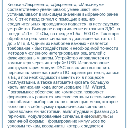
Универсальный стенд для исследования электрических ха
Кнопки «Инкремент», «Декремент», «Максимум»
Лабораторные практикумы по информационно-измерител
соответственно увеличивают, уменьшают или
Виртуальный измеритель частотных характеристик на осн
устанавливают в максимум значение выбранного ранее
Лабораторный практикум по основам теории Коммутации
см. С этих гнезд сигнал с помощью внешних
Разработка виртуальной лабораторной работы «Имитаци
соединительных проводников подается на исследуемое
Виртуальные практикумы по электротехнике в среде LabV
устройство. Выходное сопротивление источника ЭДС на
Из опыта внедрения в рамках национального проекта «Об
гнезде «1:1» – 2 кОм, на гнезде «1:5» - 500 Ом. Так и при
Исследование эффективности решателей обыкновенных 
обработке реальных сигналов в диапазоне частот от 1
до 5 МГц 3. Одним из наиболее важных - является
Опыт разработки LabVIEW лабораторных практикумов н
требование к быстродействию и необходимой точности
Проблемы повышения качества образования и подготовки
методов численного интегрирования решателей с
Развитие LabVIEW лабораторного практикума по электр
фиксированным шагом. Устройство управляется от
Разработка виртуальной лаборатории по электротехнике 
компьютера через интерфейс USB. Использование
Усовершенствованные алгоритмы частотного анализа для
инструментария модуля DSC позволило выполнить
Об опыте работы учебного центра «Технологии NATIONAL
первоначальные настройки ПО параметры тегов, запись
Технологии NI в магистерской программе «Прикладная фи
в БД и при необходимости менять их в процессе
Система диагностики двигателей постоянного тока
эксплуатации, а также автоматизировать большую
часть написания кода использование HMI Wizard.
Автоматизированный стенд формирования электромагнитн
Программное обеспечение комплекса позволяет
Лабораторный практикум по курсу ИИС на базе оборудов
формировать радиотехнические сигналы несколькими
Партнеры
способами: · выбор сигналов с помощью меню, которое
Академические и отраслевые институты
включает в себя сумму гармонических сигналов с
Учебные заведения
произвольными частотами, амплитудами и фазами до 5
Бизнес
гармоник, модулированные сигналы, видео
импульс
ы
Контакты
различной формы; · формирование импульсов по
узловым точкам, координаты которых задаются