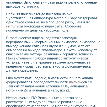
численно. Выключить» - размыкание реле отключение
выходов источника.
Верхняя панель стенда показана на рис.
Чувствительная аппаратура могла бы зарегистрировать
одно такое событие, но в процессе разрушения их
импульс
ы многократно перекрыты. Соберите
исследуемую цепь на наборном поле.
В графическом виде выводятся созвездия:
передаваемых информационных символов, символов на
выходе канала связи без шума и с шумом, а также
символов на выходе эквалайзера. Пакеты используют
классические методы различных порядков точности.
При включении прибора индентор автоматически
устанавливается в крайнее верхнее положение, за
пределами окна чувствительности фотоприемника
датчика смещения.
Оно может быть подано, в частности, с 9-ого канала
формирователя последовательности
импульс
ов см.
Зависят от напряжения источника Us, импеданса
источника Zs и импеданса нагрузки ZL.
Используемое ПО Включенные в состав всех
рассмотренных модулей точные решатели не
обеспечивают исследование моделей в натуральном