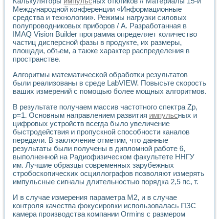
Калькуляторы
импульс
ных откликов // Материалы 15-й
Разработка виртуальных тренажеров путем моделировани
Международной конференции «Информационные
Система блокировок, сигнализации и защиты ускорителя 
средства и технологии». Режимы нагрузки силовых
Система сбора данных и управления процессом цементир
полупроводниковых приборов / А. Разработанная в
Управление температурой газовой среды специальной ба
IMAQ Vision Builder программа определяет количество
Разработка программного обеспечения с использованием
частиц дисперсной фазы в продукте, их размеры,
Использование технологий NATIONAL INSTRUMENTS при ра
площади, объем, а также характер распределения в
Оборудование для промышленной термотрансферной мар
пространстве.
Автоматизация реометрических исследований на базе La
Алгоритмы математической обработки результатов
Применение измерителя иммитанса для исследова¬ния эле
были реализованы в среде LabVIEW. Повысьте скорость
Исследование электромагнитных переходных процессов при
ваших измерений с помощью более мощных алгоритмов.
Стенд для исследования электрических переходных харак
Автоматизация контроля сварных швов на базе техноло
В результате получаем массив частотного спектра Zp,
Измерительный контроль с применением неиндустриальны
p=1. Основным направлением развития
импульс
ных и
Моделирование надежности и эффективности систем упра
цифровых устройств всегда было увеличение
быстродействия и пропускной способности каналов
Лабораторные практикумы и учебные стенды
передачи. В заключение отметим, что данные
Автоматизация лабораторного стенда по измерению проф
результаты были получены в дипломной работе 6,
Автоматизированные лабораторные комплексы для вузов,
выполненной на Радиофизическом факультете ННГУ
Виртуальный прибор для исследования нелинейных рези
им. Лучшие образцы современных зарубежных
Использование виртуальных приборов в процесе изучения
стробоскопических осциллографов позволяют измерять
Использование программ ELECTRONICS WORKBENCH-MULTI
импульсные сигналы длительностью порядка 2,5 пс, т.
Лабораторный практикум по дисциплине «Цифровые вычис
Лабораторный практикум по ИНС на основе LabVIEW
И в случае измерения параметра М2, и в случае
контроля качества фокусировки использовалась ПЗС
Лабораторный практикум по основам теории коммутации
камера производства компании Ormins с размером
Опыт использования NI LabVIEW для создания лабораторн