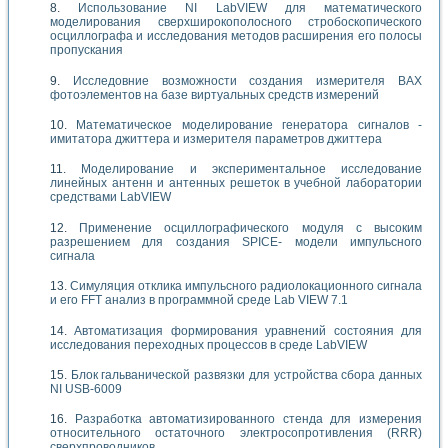
Использование NI LabVIEW для математического
моделирования сверхширокополосного стробоскопического
осциллографа и исследования методов расширения его полосы
пропускания
Исследовние возможности создания измерителя ВАХ
фотоэлементов на базе виртуальных средств измерений
Математическое моделирование генератора сигналов -
имитатора джиттера и измерителя параметров джиттера
Моделирование и экспериментальное исследование
линейных антенн и антенных решеток в учебной лаборатории
средствами LabVIEW
Применение осциллографического модуля с высоким
разрешением для создания SPICE- модели импульсного
сигнала
Симуляция отклика импульсного радиолокационного сигнала
и его FFT анализ в программной среде Lab VIEW 7.1
Автоматизация формирования уравнений состояния для
исследования переходных процессов в среде LabVIEW
Блок гальванической развязки для устройства сбора данных
NI USB-6009
Разработка автоматизированного стенда для измерения
относительного остаточного электросопротивления (RRR)
сверхпроводников