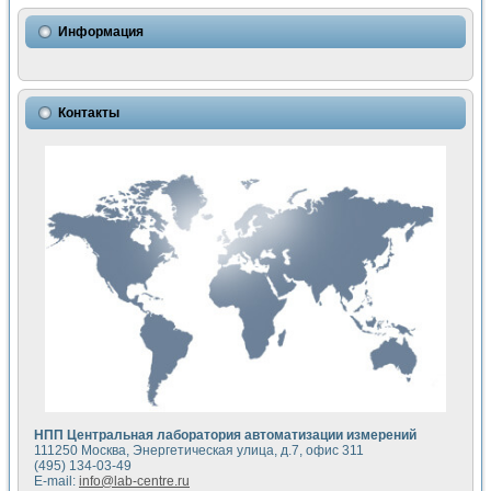
Использование NI LabVIEW для математического моделир
Исследовние возможности создания измерителя ВАХ фото
Информация
Математическое моделирование генератора сигналов - и
Моделирование и экспериментальное исследование линей
Применение осциллографического модуля с высоким разр
Симуляция отклика импульсного радиолокационного сигнал
Контакты
Автоматизация формирования уравнений состояния для и
Блок гальванической развязки для устройства сбора данн
Разработка автоматизированного стенда для измерения о
Применение среды LabVIEW для построения картины возб
Портативная система для определения показателей качес
Использование LabVIEW для управления источником пит
Устройство для снятия вольт-амперных характеристик со
Передовые научные технологии: нано-, фемто-, биотехнологи
Автоматизированная установка по измерению временных 
Автоматизированный лабораторный комплекс на базе Lab
Визуализация моделирования и оптимизации тепловой об
Виртуальный прибор для исследования функциональных в
Исследование возможности создания экономичного виртуа
Исследование кинетики движения макрочастиц в упорядо
Комплекс автоматизированной диагностики крови
НПП Центральная лаборатория автоматизации измерений
Метод прогнозирования свойств дисперсных продуктов п
111250 Москва, Энергетическая улица, д.7, офис 311
Недорогая система управления сверхпроводящим соленои
(495) 134-03-49
E-mail:
info@lab-centre.ru
Применение технологий NI в курсе экспериментальной фи