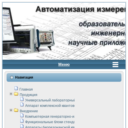
Меню
Навигация
Главная
Продукция
Универсальный лабораторный стенд "Сигнал-USB"
Аппарат комплексной квантовой терапии Интроскан
Внедрение
Компьютерная генераторно-измерительная система
Функциональные блоки стенда "Сигнал-USB"
Аппараты биорезонансной квантовой терапии серии СКАН