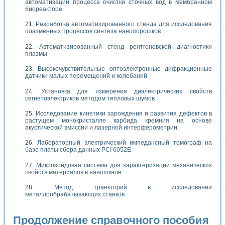
автоматизации процесса очистки сточных вод в мембранном
биореакторе
Разработка автоматизированного стенда для исследования
плазменных процессов синтеза нанопорошков
Автоматизированный стенд рентгеновской диагностики
плазмы
Высокочувствительные оптоэлектронные дифракционные
датчики малых перемещений и колебаний
Установка для измерения диэлектрических свойств
сегнетоэлектриков методом тепловых шумов
Исследование кинетики зарождения и развития дефектов в
растущем монокристалле карбида кремния на основе
акустической эмиссии и лазерной интерферометрии
Лабораторный электрический импедансный томограф на
базе платы сбора данных PCI 6052E
Микрозондовая система для характеризации механических
свойств материалов в наношкале
Метод траекторий в исследовании
металлообрабатывающих станков
Продолжение справочного пособия