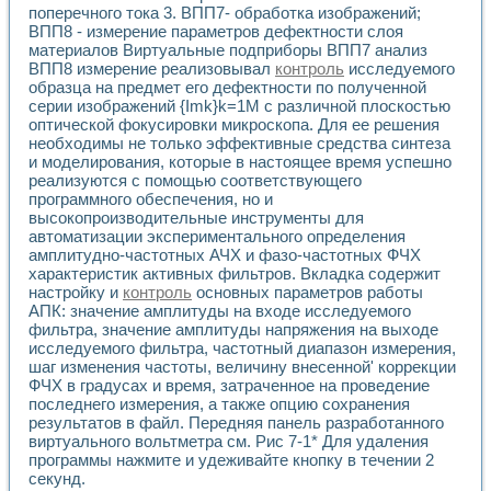
поперечного тока 3. ВПП7- обработка изображений;
ВПП8 - измерение параметров дефектности слоя
материалов Виртуальные подприборы ВПП7 анализ
ВПП8 измерение реализовывал
контроль
исследуемого
образца на предмет его дефектности по полученной
серии изображений {Imk}k=1M с различной плоскостью
оптической фокусировки микроскопа. Для ее решения
необходимы не только эффективные средства синтеза
и моделирования, которые в настоящее время успешно
реализуются с помощью соответствующего
программного обеспечения, но и
высокопроизводительные инструменты для
автоматизации экспериментального определения
амплитудно-частотных АЧХ и фазо-частотных ФЧХ
характеристик активных фильтров. Вкладка содержит
настройку и
контроль
основных параметров работы
АПК: значение амплитуды на входе исследуемого
фильтра, значение амплитуды напряжения на выходе
исследуемого фильтра, частотный диапазон измерения,
шаг изменения частоты, величину внесенной' коррекции
ФЧХ в градусах и время, затраченное на проведение
последнего измерения, а также опцию сохранения
результатов в файл. Передняя панель разработанного
виртуального вольтметра см. Рис 7-1* Для удаления
программы нажмите и удеживайте кнопку в течении 2
секунд.