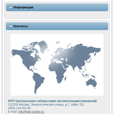
Использование NI LabVIEW для математического моделир
Исследовние возможности создания измерителя ВАХ фото
Информация
Математическое моделирование генератора сигналов - и
Моделирование и экспериментальное исследование линей
Применение осциллографического модуля с высоким разр
Симуляция отклика импульсного радиолокационного сигнал
Контакты
Автоматизация формирования уравнений состояния для и
Блок гальванической развязки для устройства сбора данн
Разработка автоматизированного стенда для измерения о
Применение среды LabVIEW для построения картины возб
Портативная система для определения показателей качес
Использование LabVIEW для управления источником пит
Устройство для снятия вольт-амперных характеристик со
Передовые научные технологии: нано-, фемто-, биотехнологи
Автоматизированная установка по измерению временных 
Автоматизированный лабораторный комплекс на базе Lab
Визуализация моделирования и оптимизации тепловой об
Виртуальный прибор для исследования функциональных в
Исследование возможности создания экономичного виртуа
Исследование кинетики движения макрочастиц в упорядо
Комплекс автоматизированной диагностики крови
НПП Центральная лаборатория автоматизации измерений
Метод прогнозирования свойств дисперсных продуктов п
111250 Москва, Энергетическая улица, д.7, офис 311
Недорогая система управления сверхпроводящим соленои
(495) 134-03-49
E-mail:
info@lab-centre.ru
Применение технологий NI в курсе экспериментальной фи