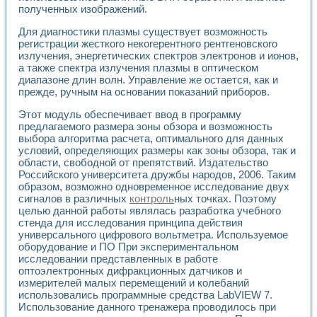
Применение LabVIEW для исследования течения в расши
полученных изображений.
Создание виртуальной работы «Изучение магнитных свой
Для диагностики плазмы существует возможность
Обратный маятник
регистрации жесткого некогерентного рентгеновского
Устройство для изучения основ интерфейсов обмена по п
излучения, энергетических спектров электронов и ионов,
Лабораторный практикум: изучение адиабатического расш
а также спектра излучения плазмы в оптическом
Стенд для исследования электрических переходных харак
диапазоне длин волн. Управление же остается, как и
Система статистической обработки результатов измерите
прежде, ручным на основании показаний приборов.
Автоматизация лазерно-плазменных измерений с помощ
Этот модуль обеспечивает ввод в программу
Модельно-измерительный комплекс. Назначение. Состав.
предлагаемого размера зоны обзора и возможность
Использование технологий NATIONAL INSTRUMENTS для с
выбора алгоритма расчета, оптимального для данных
Учебный практикум "Спектральный и корреляционный ана
условий, определяющих размеры как зоны обзора, так и
Учебный стенд для исследования принципа действия унив
области, свободной от препятствий. Издательство
Оборудование и программное обеспечение учебных лабор
Российского университета дружбы народов, 2006. Таким
Виртуальный лабораторный практикум для изучения техн
образом, возможно одновременное исследование двух
Управление роботом ТУР-10 средствами LabVIEW
сигналов в различных
контроль
ных точках. Поэтому
Аппаратно-программный комплекс для исследования АЧХ 
целью данной работы являлась разработка учебного
стенда для исследования принципа действия
Автоматизированный дистанционный лабораторный практи
универсального цифрового вольтметра. Используемое
Исследование возможности реставрации одномерных сигн
оборудование и ПО При экспериментальном
Использование технологий NATIONAL INSTRUMENTS в оп
исследовании представленных в работе
Разработка модификаций алгоритма полигармонической э
оптоэлектронных дифракционных датчиков и
Учебный стенд для исследования принципа действия унив
измерителей малых перемещений и колебаний
Виртуальная система поддержки принимаемых решений в
использовались программные средства LabVIEW 7.
Преемственность дисциплин «Моделирование систем» и «
Использование данного тренажера проводилось при