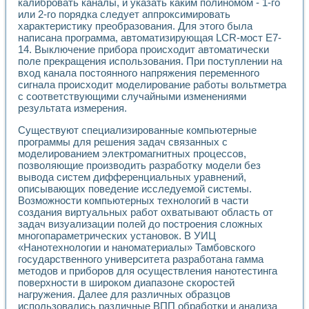
калибровать каналы, и указать каким полиномом - 1-го
Разработка виртуальных тренажеров путем моделировани
или 2-го порядка следует аппроксимировать
Система блокировок, сигнализации и защиты ускорителя 
характеристику преобразования. Для этого была
Система сбора данных и управления процессом цементир
написана программа, автоматизирующая LCR-мост Е7-
Управление температурой газовой среды специальной ба
14. Выключение прибора происходит автоматически
Разработка программного обеспечения с использованием
поле прекращения использования. При поступлении на
Использование технологий NATIONAL INSTRUMENTS при ра
вход канала постоянного напряжения переменного
Оборудование для промышленной термотрансферной мар
сигнала происходит моделирование работы вольтметра
Автоматизация реометрических исследований на базе La
с соответствующими случайными изменениями
Применение измерителя иммитанса для исследова¬ния эле
результата измерения.
Исследование электромагнитных переходных процессов при
Существуют специализированные компьютерные
Стенд для исследования электрических переходных харак
программы для решения задач связанных с
Автоматизация контроля сварных швов на базе техноло
моделированием электромагнитных процессов,
Измерительный контроль с применением неиндустриальны
позволяющие производить разработку модели без
Моделирование надежности и эффективности систем упра
вывода систем дифференциальных уравнений,
Лабораторные практикумы и учебные стенды
описывающих поведение исследуемой системы.
Автоматизация лабораторного стенда по измерению проф
Возможности компьютерных технологий в части
создания виртуальных работ охватывают область от
Автоматизированные лабораторные комплексы для вузов,
задач визуализации полей до построения сложных
Виртуальный прибор для исследования нелинейных рези
многопараметрических установок. В УИЦ
Использование виртуальных приборов в процесе изучения
«Нанотехнологии и наноматериалы» Тамбовского
Использование программ ELECTRONICS WORKBENCH-MULTI
государственного университета разработана гамма
Лабораторный практикум по дисциплине «Цифровые вычис
методов и приборов для осуществления нанотестинга
Лабораторный практикум по ИНС на основе LabVIEW
поверхности в широком диапазоне скоростей
Лабораторный практикум по основам теории коммутации
нагружения. Далее для различных образцов
Опыт использования NI LabVIEW для создания лабораторн
использовались различные ВПП обработки и анализа