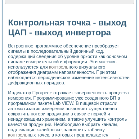
Расчет переноса аэрозоля и выпадения осадка в реально
Формирование линейной шкалы цвета модели CIE L*a*b с
Установка для измерения вольтамперных характеристик с
Контрольная точка - выход
Применение NI VISION для геометрического анализа в ме
Система температурной стабилизации
ЦАП - выход инвертора
Управление движением с помощью программно - аппаратног
Определение параметров всплывающих газовых пузырьков
Встроенное программное обеспечение преобразует
Система управления асинхронным тиристорным электроп
сигналы в последовательный двоичный код,
Лазерный профилометр
содержащий сведения об уровне яркости как основном
Применение средств NATIONAL INSTRUMENTS для автомат
сигнале измерительной информации. Эти массивы
Разработка автоматизированного стенда для исследован
используются для
контроль
ного визуального
Автоматизированный стенд рентгеновской диагностики п
отображения диаграмм направленности. При этом
Высокочувствительные оптоэлектронные дифракционные 
наблюдается периодическое изменение интенсивностей
Установка для измерения диэлектрических свойств сегне
дифракционных порядков.
Исследование кинетики зарождения и развития дефектов 
Индикатор Прогресс отражает завершенность процесса
Лабораторный электрический импедансный томограф на б
измерения. Программирование уже созданного ВП в
Микрозондовая система для характеризации механических
программном пакете Lab VIEW. В пищевой отрасли
Метод траекторий в исследовании металлообрабатывающ
автоматизация измерений позволяет существенно
Промышленная автоматизация
сократить потери продукции в связи с порчей и
Автоматизация технологических процессов получения дис
ненадлежащим хранением, а также улучшить контроль
Использование систем технического зрения для контроля
качества продукции. Необходимо выбрать каналы,
Исследование электромагнитных переходных процессов при
подлежащие калибровке, заполнить таблицу
Применение LabVIEW при разработке обучающих информа
контроль
ных точек, в которых предполагается