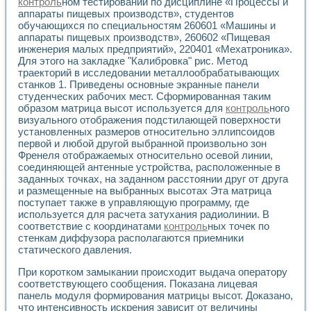
Универсальный стенд для исследования электрических ха
контроль
ном тестировании по дисциплине «Процессы и
аппараты пищевых производств», студентов
Лабораторные практикумы по информационно-измерител
обучающихся по специальностям 260601 «Машины и
Виртуальный измеритель частотных характеристик на осн
аппараты пищевых производств», 260602 «Пищевая
Лабораторный практикум по основам теории Коммутации
инженерия малых предприятий», 220401 «Мехатроника».
Разработка виртуальной лабораторной работы «Имитаци
Для этого на закладке "Калибровка" рис. Метод
Виртуальные практикумы по электротехнике в среде LabV
траекторий в исследовании металлообрабатывающих
Из опыта внедрения в рамках национального проекта «Об
станков 1. Приведены основные экранные панели
Исследование эффективности решателей обыкновенных 
студенческих рабочих мест. Сформированная таким
Опыт разработки LabVIEW лабораторных практикумов н
образом матрица высот используется для
контроль
ного
Проблемы повышения качества образования и подготовки
визуального отображения подстилающей поверхности
установленных размеров относительно эллипсоидов
Развитие LabVIEW лабораторного практикума по электр
первой и любой другой выбранной произвольно зон
Разработка виртуальной лаборатории по электротехнике 
Френеля отображаемых относительно осевой линии,
Усовершенствованные алгоритмы частотного анализа для
соединяющей антенные устройства, расположенные в
Об опыте работы учебного центра «Технологии NATIONAL
заданных точках, на заданном расстоянии друг от друга
Технологии NI в магистерской программе «Прикладная фи
и размещенные на выбранных высотах Эта матрица
Система диагностики двигателей постоянного тока
поступает также в управляющую программу, где
Автоматизированный стенд формирования электромагнитн
используется для расчета затухания радиолинии. В
Лабораторный практикум по курсу ИИС на базе оборудов
соответствие с координатами
контроль
ных точек по
стенкам диффузора располагаются приемники
Партнеры
статического давления.
Академические и отраслевые институты
Учебные заведения
При коротком замыкании происходит выдача оператору
Бизнес
соответствующего сообщения. Показана лицевая
Контакты
панель модуля формирования матрицы высот. Доказано,
что интенсивность искрения зависит от величины