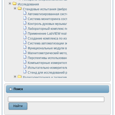
Исследования
Стендовые испытания (виброакустика, тензометрия и т.п.)
Автоматизированная система измерения параметров дизе
Система мониторинга состояния тяговых электродвигателей
Контроль духовых музыкальных инструментов
Лабораторный комплекс по исследованию элементной ба
Применение LabVIEW real-time module для моделирования
Создание комплекса по измерению скорости подвижного с
Система автоматизации экспериментальных исследований 
Функциональные модули в стандарте Nl SCXI для ультраз
Магнитометрический метод в дефектоскопии сварных шво
Перспективы использования машинного зрения в составе
Компьютерные измерительные системы для лабораторных
Испытательно-измерительный комплекс аппаратуры для о
Стенд для исследований рабочих процессов ДВС в динам
Радиоэлектроника и телекоммуникации
LabVIEW в расчетах радиолиний систем передачи данных
Аппаратно-программный комплекс для исследования АЧХ 
Поиск
Виртуальный лабораторный стенд для исследования пар
Измерение шумовых параметров операционных усилител
Измерительный преобразователь на основе цифровой обр
Инструменты для исследования выравнивания электричес
Инструменты для исследования компенсации эхо-сигнало