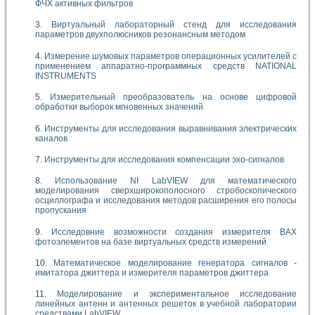
ФЧХ активных фильтров
Виртуальный лабораторный стенд для исследования
параметров двухполюсников резонансным методом
Измерение шумовых параметров операционных усилителей с
применением аппаратно-программных средств NATIONAL
INSTRUMENTS
Измерительный преобразователь на основе цифровой
обработки выборок мгновенных значений
Инструменты для исследования выравнивания электрических
каналов
Инструменты для исследования компенсации эхо-сигналов
Использование NI LabVIEW для математического
моделирования сверхширокополосного стробоскопического
осциллографа и исследования методов расширения его полосы
пропускания
Исследовние возможности создания измерителя ВАХ
фотоэлементов на базе виртуальных средств измерений
Математическое моделирование генератора сигналов -
имитатора джиттера и измерителя параметров джиттера
Моделирование и экспериментальное исследование
линейных антенн и антенных решеток в учебной лаборатории
средствами LabVIEW