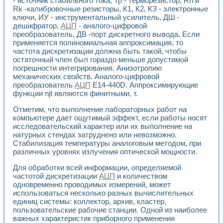
- источник стабильного тока, Тр - терморезистор, Rh и
Универсальный стенд для исследования электрических ха
Rk -калибровочные резисторы, К1, К2, КЗ - электронные
Лабораторные практикумы по информационно-измерител
ключи, ИУ - инструментальный усилитель, ДШ -
Виртуальный измеритель частотных характеристик на осн
дешифратор,
АЦП
- аналого-цифровой
Лабораторный практикум по основам теории Коммутации
преобразователь, ДВ -порт дискретного вывода. Если
Разработка виртуальной лабораторной работы «Имитаци
применяется полиномиальная аппроксимация, то
Виртуальные практикумы по электротехнике в среде LabV
частота дискретизации должна быть такой, чтобы
Из опыта внедрения в рамках национального проекта «Об
остаточный член был гораздо меньше допустимой
Исследование эффективности решателей обыкновенных 
погрешности интегрирования. Анизотропию
Опыт разработки LabVIEW лабораторных практикумов н
механических свойств. Аналого-цифровой
преобразователь
АЦП
E14-440D. Аппроксимирующие
Проблемы повышения качества образования и подготовки
функции njt являются финитными, т.
Развитие LabVIEW лабораторного практикума по электр
Разработка виртуальной лаборатории по электротехнике 
Отметим, что выполнение лабораторных работ на
Усовершенствованные алгоритмы частотного анализа для
компьютере дает ощутимый эффект, если работы носят
Об опыте работы учебного центра «Технологии NATIONAL
исследовательский характер или их выполнение на
Технологии NI в магистерской программе «Прикладная фи
натурных стендах затруднено или невозможно.
Система диагностики двигателей постоянного тока
Стабилизация температуры аналоговым методом, при
различных уровнях излучения оптической мощности.
Автоматизированный стенд формирования электромагнитн
Лабораторный практикум по курсу ИИС на базе оборудов
Для обработки всей информации, определяемой
Партнеры
частотой дискретизации
АЦП
и количеством
Академические и отраслевые институты
одновременно проводимых измерений, может
Учебные заведения
использоваться несколько разных вычислительных
Бизнес
единиц системы: коллектор, архив, кластер,
Контакты
пользовательские рабочие станции. Одной из наиболее
важных характеристик приборного применения