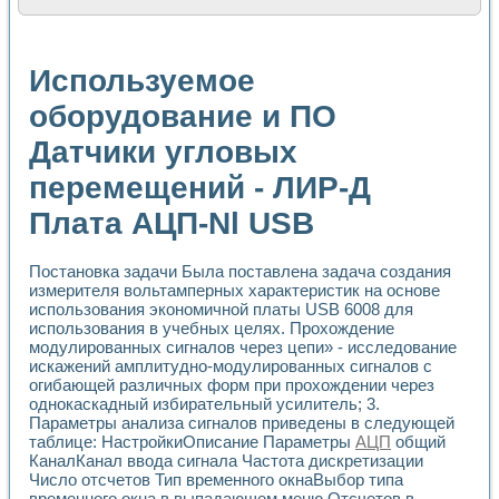
Расчет переноса аэрозоля и выпадения осадка в реально
Формирование линейной шкалы цвета модели CIE L*a*b с
Установка для измерения вольтамперных характеристик с
Используемое
Применение NI VISION для геометрического анализа в ме
Система температурной стабилизации
оборудование и ПО
Управление движением с помощью программно - аппаратног
Датчики угловых
Определение параметров всплывающих газовых пузырьков
Система управления асинхронным тиристорным электроп
перемещений - ЛИР-Д
Лазерный профилометр
Применение средств NATIONAL INSTRUMENTS для автомат
Плата АЦП-Nl USB
Разработка автоматизированного стенда для исследован
Автоматизированный стенд рентгеновской диагностики п
Высокочувствительные оптоэлектронные дифракционные 
Постановка задачи Была поставлена задача создания
измерителя вольтамперных характеристик на основе
Установка для измерения диэлектрических свойств сегне
использования экономичной платы USB 6008 для
Исследование кинетики зарождения и развития дефектов 
использования в учебных целях. Прохождение
Лабораторный электрический импедансный томограф на б
модулированных сигналов через цепи» - исследование
Микрозондовая система для характеризации механических
искажений амплитудно-модулированных сигналов с
Метод траекторий в исследовании металлообрабатывающ
огибающей различных форм при прохождении через
Промышленная автоматизация
однокаскадный избирательный усилитель; 3.
Автоматизация технологических процессов получения дис
Параметры анализа сигналов приведены в следующей
Использование систем технического зрения для контроля
таблице: НастройкиОписание Параметры
АЦП
общий
КаналКанал ввода сигнала Частота дискретизации
Исследование электромагнитных переходных процессов при
Число отсчетов Тип временного окнаВыбор типа
Применение LabVIEW при разработке обучающих информа
временного окна в выпадающем меню Отсчетов в