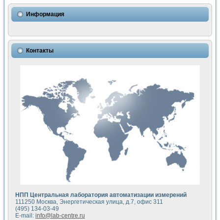
Использование NI LabVIEW для математического моделир
Исследовние возможности создания измерителя ВАХ фото
Информация
Математическое моделирование генератора сигналов - и
Моделирование и экспериментальное исследование линей
Применение осциллографического модуля с высоким разр
Симуляция отклика импульсного радиолокационного сигнал
Контакты
Автоматизация формирования уравнений состояния для и
Блок гальванической развязки для устройства сбора данн
Разработка автоматизированного стенда для измерения о
Применение среды LabVIEW для построения картины возб
Портативная система для определения показателей качес
Использование LabVIEW для управления источником пит
Устройство для снятия вольт-амперных характеристик со
Передовые научные технологии: нано-, фемто-, биотехнологи
Автоматизированная установка по измерению временных 
Автоматизированный лабораторный комплекс на базе Lab
Визуализация моделирования и оптимизации тепловой об
Виртуальный прибор для исследования функциональных в
Исследование возможности создания экономичного виртуа
Исследование кинетики движения макрочастиц в упорядо
Комплекс автоматизированной диагностики крови
НПП Центральная лаборатория автоматизации измерений
Метод прогнозирования свойств дисперсных продуктов п
111250 Москва, Энергетическая улица, д.7, офис 311
Недорогая система управления сверхпроводящим соленои
(495) 134-03-49
E-mail:
info@lab-centre.ru
Применение технологий NI в курсе экспериментальной фи