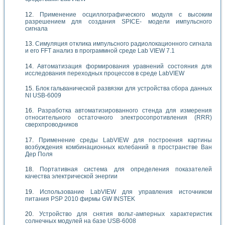
Применение осциллографического модуля с высоким
разрешением для создания SPICE- модели импульсного
сигнала
Симуляция отклика импульсного радиолокационного сигнала
и его FFT анализ в программной среде Lab VIEW 7.1
Автоматизация формирования уравнений состояния для
исследования переходных процессов в среде LabVIEW
Блок гальванической развязки для устройства сбора данных
NI USB-6009
Разработка автоматизированного стенда для измерения
относительного остаточного электросопротивления (RRR)
сверхпроводников
Применение среды LabVIEW для построения картины
возбуждения комбинационных колебаний в пространстве Ван
Дер Поля
Портативная система для определения показателей
качества электрической энергии
Использование LabVIEW для управления источником
питания PSP 2010 фирмы GW INSTEK
Устройство для снятия вольт-амперных характеристик
солнечных модулей на базе USB-6008