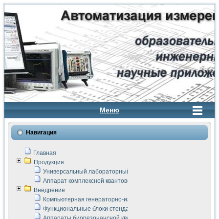
Меню
Навигация
Главная
Продукция
Универсальный лабораторный стенд "Сигнал-USB"
Аппарат комплексной квантовой терапии Интроскан
Внедрение
Компьютерная генераторно-измерительная система
Функциональные блоки стенда "Сигнал-USB"
Аппараты биорезонансной квантовой терапии серии СКАН