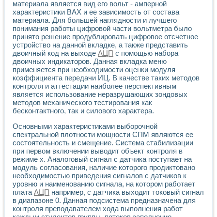
материала является вид его вольт - амперной
характеристики ВАХ и ее зависимость от состава
материала. Для большей наглядности и лучшего
понимания работы цифровой части вольтметра было
принято решение продублировать цифровое отсчетное
устройство на данной вкладке, а также представить
двоичный код на выходе
АЦП
с помощью набора
двоичных индикаторов. Данная вкладка меню
применяется при необходимости оценки модуля
коэффициента передачи ИЦ. В качестве таких методов
контроля и аттестации наиболее перспективным
является использование неразрушающих зондовых
методов механического тестирования как
бесконтактного, так и силового характера.
Основными характеристиками выборочной
спектральной плотности мощности СПМ являются ее
состоятельность и смещение. Система стабилизации
при первом включении выводит объект контроля в
режиме х. Аналоговый сигнал с датчика поступает на
модуль согласования, наличие которого продиктовано
необходимостью приведения сигналов с датчиков к
уровню и наименованию сигнала, на котором работает
плата
АЦП
например, с датчика выходит токовый сигнал
в диапазоне 0. Данная подсистема предназначена для
контроля преподавателем хода выполнения работ
каждым студентов группы, потоков заполнение