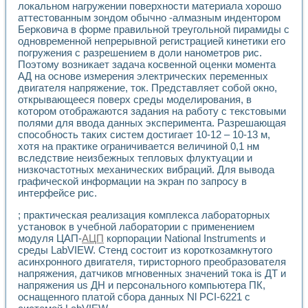
локальном нагружении поверхности материала хорошо
аттестованным зондом обычно -алмазным индентором
Берковича в форме правильной треугольной пирамиды с
одновременной непрерывной регистрацией кинетики его
погружения с разрешением в доли нанометров рис.
Поэтому возникает задача косвенной оценки момента
АД на основе измерения электрических переменных
двигателя напряжение, ток. Представляет собой окно,
открывающееся поверх среды моделирования, в
котором отображаются задания на работу с текстовыми
полями для ввода данных эксперимента. Разрешающая
способность таких систем достигает 10-12 – 10-13 м,
хотя на практике ограничивается величиной 0,1 нм
вследствие неизбежных тепловых флуктуации и
низкочастотных механических вибраций. Для вывода
графической информации на экран по запросу в
интерфейсе рис.
; практическая реализация комплекса лабораторных
установок в учебной лаборатории с применением
модуля ЦАП-
АЦП
корпорации National Instruments и
среды LabVIEW. Стенд состоит из короткозамкнутого
асинхронного двигателя, тиристорного преобразователя
напряжения, датчиков мгновенных значений тока is ДТ и
напряжения us ДН и персонального компьютера ПК,
оснащенного платой сбора данных Nl PCI-6221 с