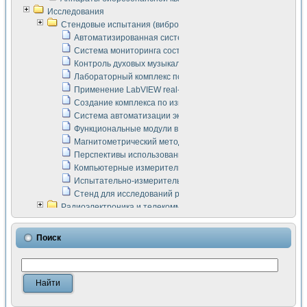
Исследования
Стендовые испытания (виброакустика, тензометрия и т.п.)
Автоматизированная система измерения параметров дизе
Система мониторинга состояния тяговых электродвигателей
Контроль духовых музыкальных инструментов
Лабораторный комплекс по исследованию элементной ба
Применение LabVIEW real-time module для моделирования
Создание комплекса по измерению скорости подвижного с
Система автоматизации экспериментальных исследований 
Функциональные модули в стандарте Nl SCXI для ультраз
Магнитометрический метод в дефектоскопии сварных шво
Перспективы использования машинного зрения в составе
Компьютерные измерительные системы для лабораторных
Испытательно-измерительный комплекс аппаратуры для о
Стенд для исследований рабочих процессов ДВС в динам
Радиоэлектроника и телекоммуникации
LabVIEW в расчетах радиолиний систем передачи данных
Аппаратно-программный комплекс для исследования АЧХ 
Поиск
Виртуальный лабораторный стенд для исследования пар
Измерение шумовых параметров операционных усилител
Измерительный преобразователь на основе цифровой обр
Инструменты для исследования выравнивания электричес
Инструменты для исследования компенсации эхо-сигнало