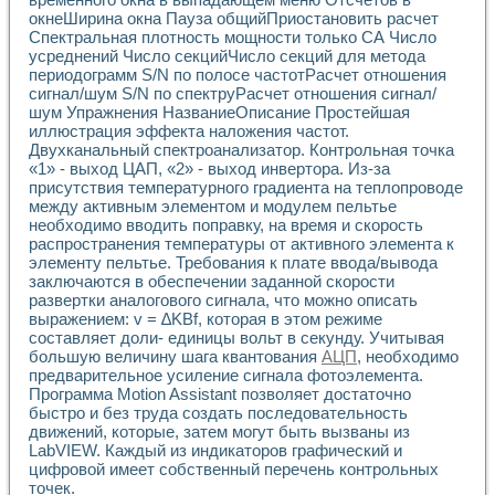
Разработка виртуальных тренажеров путем моделировани
окнеШирина окна Пауза общийПриостановить расчет
Система блокировок, сигнализации и защиты ускорителя 
Спектральная плотность мощности только СА Число
Система сбора данных и управления процессом цементир
усреднений Число секцийЧисло секций для метода
Управление температурой газовой среды специальной ба
периодограмм S/N по полосе частотРасчет отношения
Разработка программного обеспечения с использованием
сигнал/шум S/N по спектруРасчет отношения сигнал/
Использование технологий NATIONAL INSTRUMENTS при ра
шум Упражнения НазваниеОписание Простейшая
Оборудование для промышленной термотрансферной мар
иллюстрация эффекта наложения частот.
Двухканальный спектроанализатор. Контрольная точка
Автоматизация реометрических исследований на базе La
«1» - выход ЦАП, «2» - выход инвертора. Из-за
Применение измерителя иммитанса для исследова¬ния эле
присутствия температурного градиента на теплопроводе
Исследование электромагнитных переходных процессов при
между активным элементом и модулем пельтье
Стенд для исследования электрических переходных харак
необходимо вводить поправку, на время и скорость
Автоматизация контроля сварных швов на базе техноло
распространения температуры от активного элемента к
Измерительный контроль с применением неиндустриальны
элементу пельтье. Требования к плате ввода/вывода
Моделирование надежности и эффективности систем упра
заключаются в обеспечении заданной скорости
Лабораторные практикумы и учебные стенды
развертки аналогового сигнала, что можно описать
выражением: v = ∆KBf, которая в этом режиме
Автоматизация лабораторного стенда по измерению проф
составляет доли- единицы вольт в секунду. Учитывая
Автоматизированные лабораторные комплексы для вузов,
большую величину шага квантования
АЦП
, необходимо
Виртуальный прибор для исследования нелинейных рези
предварительное усиление сигнала фотоэлемента.
Использование виртуальных приборов в процесе изучения
Программа Motion Assistant позволяет достаточно
Использование программ ELECTRONICS WORKBENCH-MULTI
быстро и без труда создать последовательность
Лабораторный практикум по дисциплине «Цифровые вычис
движений, которые, затем могут быть вызваны из
Лабораторный практикум по ИНС на основе LabVIEW
LabVIEW. Каждый из индикаторов графический и
Лабораторный практикум по основам теории коммутации
цифровой имеет собственный перечень контрольных
Опыт использования NI LabVIEW для создания лабораторн
точек.