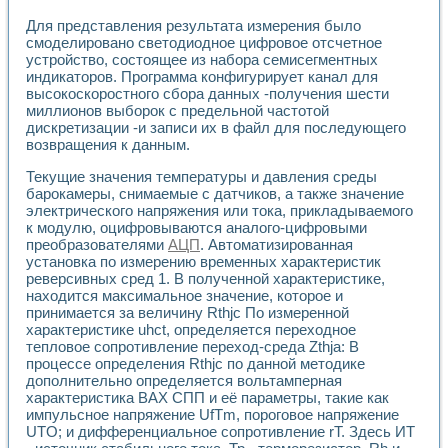
Применение LabVIEW для исследования течения в расши
Для представления результата измерения было
Создание виртуальной работы «Изучение магнитных свой
смоделировано светодиодное цифровое отсчетное
Обратный маятник
устройство, состоящее из набора семисегментных
Устройство для изучения основ интерфейсов обмена по п
индикаторов. Программа конфигурирует канал для
Лабораторный практикум: изучение адиабатического расш
высокоскоростного сбора данных -получения шести
Стенд для исследования электрических переходных харак
миллионов выборок с предельной частотой
Система статистической обработки результатов измерите
дискретизации -и записи их в файл для последующего
возвращения к данным.
Автоматизация лазерно-плазменных измерений с помощ
Модельно-измерительный комплекс. Назначение. Состав.
Текущие значения температуры и давления среды
Использование технологий NATIONAL INSTRUMENTS для с
барокамеры, снимаемые с датчиков, а также значение
Учебный практикум "Спектральный и корреляционный ана
электрического напряжения или тока, прикладываемого
Учебный стенд для исследования принципа действия унив
к модулю, оцифровываются аналого-цифровыми
Оборудование и программное обеспечение учебных лабор
преобразователями
АЦП
. Автоматизированная
Виртуальный лабораторный практикум для изучения техн
установка по измерению временных характеристик
Управление роботом ТУР-10 средствами LabVIEW
реверсивных сред 1. В полученной характеристике,
находится максимальное значение, которое и
Аппаратно-программный комплекс для исследования АЧХ 
принимается за величину Rthjc По измеренной
Автоматизированный дистанционный лабораторный практи
характеристике uhct, определяется переходное
Исследование возможности реставрации одномерных сигн
тепловое сопротивление переход-среда Zthja: В
Использование технологий NATIONAL INSTRUMENTS в оп
процессе определения Rthjc по данной методике
Разработка модификаций алгоритма полигармонической э
дополнительно определяется вольтамперная
Учебный стенд для исследования принципа действия унив
характеристика ВАХ СПП и её параметры, такие как
Виртуальная система поддержки принимаемых решений в
импульсное напряжение UfTm, пороговое напряжение
Преемственность дисциплин «Моделирование систем» и «
UTO; и дифференциальное сопротивление rT. Здесь ИТ