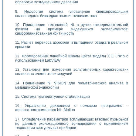
обработке возмущениями давления
Недорогая система управления сверхпроводящим
соленоидом с биквадрантным источником тока
Применение технологий NI в курсе экспериментальной
физики на примере выдающихся экспериментов:
самоорганизованная критичность
Расчет переноса аэрозоля и выпадения осадка в реальном
времени
Формирование линейной шкалы цвета модели CIE L*a*b с
использованием LabVIEW
Установка для измерения вольтамперных характеристик
солнечных элементов и модулей
Применение NI VISION для геометрического анализа в
медицинской эндоскопии
Система температурной стабилизации
Управление движением с помощью программно -
аппаратного комплекса NI - Motion
Определение параметров всплывающих газовых пузырьков
по данным эхолокационного зондирования с применением
технологии виртуальных приборов