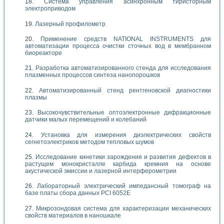
Система управления асинхронным тиристорным
электроприводом
Лазерный профилометр
Применение средств NATIONAL INSTRUMENTS для
автоматизации процесса очистки сточных вод в мембранном
биореакторе
Разработка автоматизированного стенда для исследования
плазменных процессов синтеза нанопорошков
Автоматизированный стенд рентгеновской диагностики
плазмы
Высокочувствительные оптоэлектронные дифракционные
датчики малых перемещений и колебаний
Установка для измерения диэлектрических свойств
сегнетоэлектриков методом тепловых шумов
Исследование кинетики зарождения и развития дефектов в
растущем монокристалле карбида кремния на основе
акустической эмиссии и лазерной интерферометрии
Лабораторный электрический импедансный томограф на
базе платы сбора данных PCI 6052E
Микрозондовая система для характеризации механических
свойств материалов в наношкале