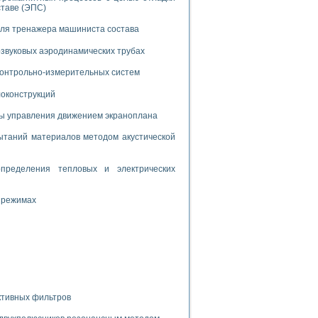
дств с использованием языка программирования LabVIEW
ставе (ЭПС)
для тренажера машиниста состава
звуковых аэродинамических трубах
W для моделирования типовых химико-технологических процессов
 исследования средств измерения температуры
 контрольно-измерительных систем
локонструкций
ированного карбида кремния (A-SIC:H)
мы управления движением экраноплана
агрузок
таний материалов методом акустической
пределения тепловых и электрических
 режимах
ммы направленности
 пищевой инженерии
жах
неров-неэлектриков
орных комплексов» на основе Multisim
ктивных фильтров
чин