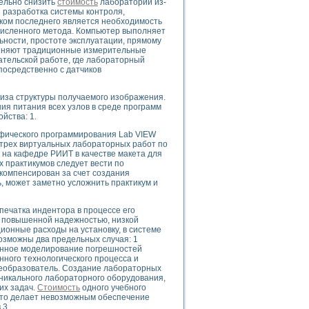
тельно снизить
стоимость
лабораторий из-
ого осциллографа и исследования методов расширения его полосы пропуска
 разработка системы контроля,
рений
ком последнего является необходимость
 численного метода. Компьютер выполняет
життера
ности, простоте эксплуатации, прямому
боратории средствами LabVIEW
меняют традиционные измерительные
ого сигнала
тельской работе, где лабораторный
посредственно с датчиков
IEW 7.1
abVIEW
за структуры получаемого изображения.
ия питания всех узлов в среде программ
ния (RRR) сверхпроводников
йства: 1.
нстве Ван Дер Поля
афического программирования Lab VIEW
 трех виртуальных лабораторных работ по
 на кафедре РИИТ в качестве макета для
 практикумов следует вести по
 компенсирован за счет создания
ь, может заметно усложнить практикум и
печатка индентора в процессе его
нных информационных технологий и программных средств
я повышенной надежностью, низкой
страполяции
ционные расходы на установку, в системе
возможны два предельных случая: 1
 в среде LabVIEW
онное моделирование погрешностей
ного технологического процесса и
еобразователь. Создание лабораторных
уникального лабораторного оборудования,
их задач.
Стоимость
одного учебного
 что делает невозможным обеспечение
амоорганизованная критичность
 3.