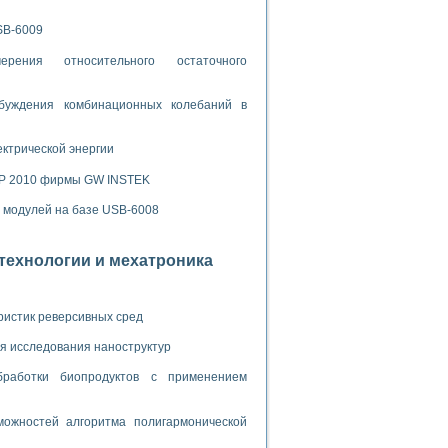
ламп
SB-6009
рения относительного остаточного
мерения температуры» в среде LabVIEW
буждения комбинационных колебаний в
в Нижегородском госуниверситете им. Н.И. Лобачевского
ых систем моделирования
ектрической энергии
й среде
SP 2010 фирмы GW INSTEK
х модулей на базе USB-6008
и информатики
отехнологии и мехатроника
го образовательного проекта РУДН
ристик реверсивных сред
я исследования наноструктур
бработки биопродуктов с применением
ожностей алгоритма полигармонической