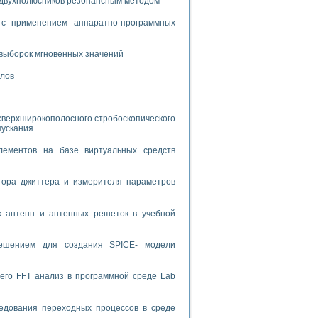
 двухполюсников резонансным методом
спользованием графической среды программирования LabVIEW
с применением аппаратно-программных
 устройства по интерфейсу RS232
выборок мгновенных значений
алов
сверхширокополосного стробоскопического
пускания
орного практикума
лементов на базе виртуальных средств
тора джиттера и измерителя параметров
ческих монокристаллов
х антенн и антенных решеток в учебной
лы»
экстраполяции
решением для создания SPICE- модели
его FFT анализ в программной среде Lab
тв управления»
едования переходных процессов в среде