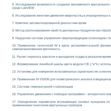
Исследование возможности создания экономичного виртуального
среде LabVIEW
Исследование кинетики движения макрочастиц в упорядоченных 
Комплекс автоматизированной диагностики крови
Метод прогнозирования свойств дисперсных продуктов при обра
Недорогая система управления сверхпроводящим соленоидом с б
Применение технологий NI в курсе экспериментальной физик
самоорганизованная критичность
Расчет переноса аэрозоля и выпадения осадка в реальном врем
Формирование линейной шкалы цвета модели CIE L*a*b с испол
Установка для измерения вольтамперных характеристик солнечн
Применение NI VISION для геометрического анализа в медицинск
Система температурной стабилизации
Управление движением с помощью программно - аппаратного комп
Определение параметров всплывающих газовых пузырьков по 
применением технологии виртуальных приборов