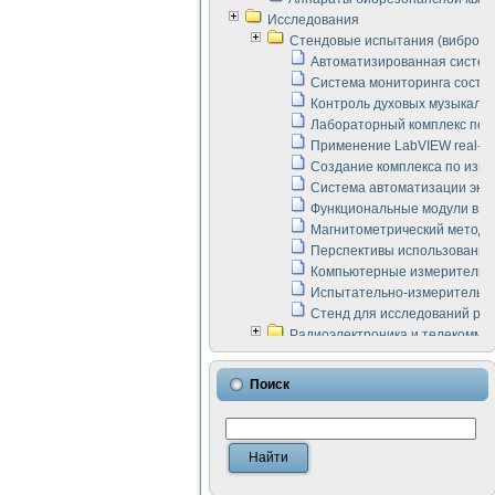
Исследования
Стендовые испытания (виброакус
Автоматизированная систем
Система мониторинга состоян
Контроль духовых музыкаль
Лабораторный комплекс по 
Применение LabVIEW real-ti
Создание комплекса по изме
Система автоматизации эксп
Функциональные модули в ст
Магнитометрический метод 
Перспективы использования
Компьютерные измерительны
Испытательно-измерительны
Стенд для исследований раб
Радиоэлектроника и телекомму
LabVIEW в расчетах радиол
Аппаратно-программный ком
Поиск
Виртуальный лабораторный 
Измерение шумовых параме
Измерительный преобразова
Инструменты для исследова
Инструменты для исследова