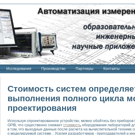
Исследования
Производство
Партнеры
Контакты
Стоимость систем определяе
выполнения полного цикла м
проектирования
тенд "Сигнал-USB"
 терапии Интроскан
Используя спроектированное устройство, можно обойтись без приборов NI
ерительная система
GPIB, что существенно снижает
стоимость
оборудования лабораторий дл
Сигнал-USB"
в том, что выходные данные после расчета на вычислительной технике
о моделируемой системе. ; Усилия разработчиков - преподавателей и и
товой терапии серии СКАН