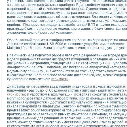
увеличены часы самостоятельной работы студента, что позволит значи
для математического моделирования сверхширокополосного стробоскопическ
за использования виртуальных приборов. В дальнейшем предполагается
оздания измерителя ВАХ фотоэлементов на базе виртуальных средств изме
встроенной в данный технологический процесс. Существенным недостат
выполнения так называемого «участка разгона» с применением другого
ие генератора сигналов - имитатора джиттера и измерителя параметров д
идентификацию и адресацию объектов измерения. Благодаря универсаль
нтальное исследование линейных антенн и антенных решеток в учебной ла
сопряжению с компьютером и другими достоинствами они с успехом за
ского модуля с высоким разрешением для создания SPICE- модели импульсн
приборы. Планируется внедрить разработанный ВЛП в научно-исследова
практикум будет не полностью модельным, а данные будут сниматься не
ого радиолокационного сигнала и его FFT анализ в программной среде Lab V
экспериментальной ростовой установки.
я уравнений состояния для исследования переходных процессов в среде L
ки для устройства сбора данных NI USB-6009
Обработанный фрагмент изображения требовал выбора алгоритма анали
Для связи слаботочного USB-6008 с внешними устройствами и обеспечен
ного стенда для измерения относительного остаточного электросопротивле
Multisim 10 и Utilboard были разработаны и изготовлены следующие устро
для построения картины возбуждения комбинационных колебаний в простра
Практическим результатом работы являются разработанные в среде гр
ределения показателей качества электрической энергии
модели реальных технических средств измерений и создание на их базе
 управления источником питания PSP 2010 фирмы GW INSTEK
дисциплине «Метрология, стандартизация и сертификация»: 1. Туполева
т-амперных характеристик солнечных модулей на базе USB-6008
лабораторной работы. Полагаем, что построение аппаратной части таких
модульному принципу. В некоторой степени этот недостаток может быть
 нано-, фемто-, биотехнологии и мехатроника
высококачественного пользовательского интерфейса, что, в свою очеред
вка по измерению временных характеристик реверсивных сред
существенно повысить его
стоимость
.
торный комплекс на базе LabVIEW для исследования наноструктур
Диаграмма непрерывного вдавливания индентора а и схема эволюции от
я и оптимизации тепловой обработки биопродуктов с применением совреме
нагружения - разгрузки б. Созданная система автоматизации отличаетс
следования функциональных возможностей алгоритма полигармонической эк
стоимость
ю и удобством в эксплуатации, позволяет сократить эксплуата
могут использоваться датчики любого типа. При комбинации вариантов 
оздания экономичного виртуального полярографа на основе платы USB 6008
искажения суммируются и достигают максимального значения. Имитаци
жения макрочастиц в упорядоченных плазменно-пылевых структурах
канала измерения температуры. Сенсор изготовлен по нормам субмикрон
й диагностики крови
представляет собой геометрически прецизионный аналого-цифровой пр
практикумов на основе тех или иных компьютеров и сложного, зачастую 
йств дисперсных продуктов при обработке возмущениями давления
предназначенных для решения не только учебных, но и исследовательск
ния сверхпроводящим соленоидом с биквадрантным источником тока
места может достигать нескольких десятков и даже сотен тысяч рублей,
 курсе экспериментальной физики на примере выдающихся экспериментов: с
каждого студента всем набором необходимых инструментальных средств