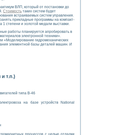
ктикум ВЛП, который от постановки до
й.
Стоимость
таких систем будет
рования встраиваемых систем управления.
ранять прикладные программы на компакт-
а 1 степени и золотой медали выставки.
ные работы планируется апробировать в
материалов электронной техники».
применением технологии виртуальных приборов
ии «Моделирование гидромеханических
ания элементной базы деталей машин. И
ранном биореакторе
в
 т.п.)
 основе акустической эмиссии и лазерной интерферометрии
вигателей типа В-46
лектровоза на базе устройств National
боров
агрузок
н
химических предприятий
тромагнитных процессов с целью отладки