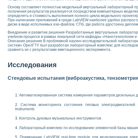
 выпадения осадка в реальном времени
Основу составляет полностью модельный виртуальный лабораторный пра
лы цвета модели CIE L*a*b с использованием LabVIEW
получения результатов реализуется посредством компьютерных моделе
определять и стоимость выполнения полного цикла модельного проекти
льтамперных характеристик солнечных элементов и модулей
При написании приложений в среде LabVlEW наиболее удобно распрост
еометрического анализа в медицинской эндоскопии
диске в виде исполнимых ехе-файлов. СПб, где работа удостоена диплом
билизации
Внедрение и развитие решения Разработанные виртуальные лаборатор
ощью программно - аппаратного комплекса NI - Motion
учебном процессе в рамках локальной сети кафедры «Нанотехнологии и 
плывающих газовых пузырьков по данным эхолокационного зондирования с 
Описание решения В проблемной научно-исследовательской лаборатор
систем» ОрелГТУ был разработан лабораторный комплекс для исследов
онным тиристорным электроприводом
сравнить их с результатами имитационного эксперимента.
AL INSTRUMENTS для автоматизации процесса очистки сточных вод в мемб
Исследования
нного стенда для исследования плазменных процессов синтеза нанопорошко
рентгеновской диагностики плазмы
электронные дифракционные датчики малых перемещений и колебаний
Стендовые испытания (виброакустика, тензометрия и
электрических свойств сегнетоэлектриков методом тепловых шумов
ждения и развития дефектов в растущем монокристалле карбида кремния на
й импедансный томограф на базе платы сбора данных PCI 6052E
Автоматизированная система измерения параметров дизельных д
характеризации механических свойств материалов в наношкале
овании металлообрабатывающих станков
Система мониторинга состояния тяговых электродвигателей э
Instruments
ких процессов получения дисперсных продуктов на основе виртуальных при
Контроль духовых музыкальных инструментов
ческого зрения для контроля образцов
ных переходных процессов при коротких замыканиях в узлах электрических н
Лабораторный комплекс по исследованию элементной базы маши
зработке обучающих информационных систем и тренажеров для персонала 
Применение LabVIEW real-time module для моделирования элек