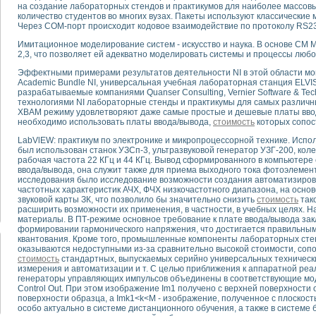
на создание лабораторных стендов и практикумов для наиболее массов
количество студентов во многих вузах. Пакеты используют классические
Через СОМ-порт происходит кодовое взаимодействие по протоколу RS2
тика, тензометрия и т.п.)
а измерения параметров дизельных двигателей типа В-46
Имитационное моделирование систем - искусство и наука. В основе СМ
ия тяговых электродвигателей электровоза на базе устройств National Instr
2,3, что позволяет ей адекватно моделировать системы и процессы люб
ных инструментов
Эффектными примерами результатов деятельности NI в этой области мо
исследованию элементной базы машин
Academic Bundle NI, универсальная учебная лабораторная станция ELVIS
разрабатываемые компаниями Quanser Consulting, Vernier Software & T
me module для моделирования электромагнитных процессов с целью отладки
технологиями NI лабораторные стенды и практикумы для самых различн
рению скорости подвижного состава для тренажера машиниста состава
ХВАМ режиму удовлетворяют даже самые простые и дешевые платы ввод
ериментальных исследований в гиперзвуковых аэродинамических трубах
необходимо использовать платы ввода/вывода,
стоимость
которых сопос
андарте Nl SCXI для ультразвуковых контрольно-измерительных систем
LabVlEW: практикум по электронике и микропроцессорной технике. Испо
в дефектоскопии сварных швов металлоконструкций
был использован станок УЗСп-3, ультразвуковой генератор УЗГ-200, ко
рабочая частота 22 КГц и 44 КГц. Вывод сформированного в компьютере
 машинного зрения в составе системы управления движением экраноплана
ввода/вывода, она служит также для приема выходного тока фотоэлемен
е системы для лабораторных испытаний материалов методом акустической
исследования было исследование возможности создания автоматизиров
й комплекс аппаратуры для определения тепловых и электрических характе
частотных характеристик АЧХ, ФЧХ низкочастотного диапазона, на осно
звуковой карты ЗК, что позволило бы значительно снизить
стоимость
тако
очих процессов ДВС в динамических режимах
расширить возможности их применения, в частности, в учебных целях.
никации
материалы. В ПТ-режиме основное требование к плате ввода/вывода зак
иний систем передачи данных
формировании гармонического напряжения, что достигается правильным
квантования. Кроме того, промышленные компоненты лабораторных сте
плекс для исследования АЧХ и ФЧХ активных фильтров
оказываются недоступными из-за сравнительно высокой стоимости, со
стенд для исследования параметров двухполюсников резонансным методом
стоимость
стандартных, выпускаемых серийно универсальных технически
тров операционных усилителей с применением аппаратно-программных ср
измерения и автоматизации и т. С целью приближения к аппаратной ре
генераторы управляющих импульсов объединены в соответствующие модули 
тель на основе цифровой обработки выборок мгновенных значений
Control Out. При этом изображение Im1 получено с верхней поверхности
ния выравнивания электрических каналов
поверхности образца, а Imk1<k<М - изображение, полученное с плоскост
ния компенсации эхо-сигналов
особо актуально в системе дистанционного обучения, а также в системе 