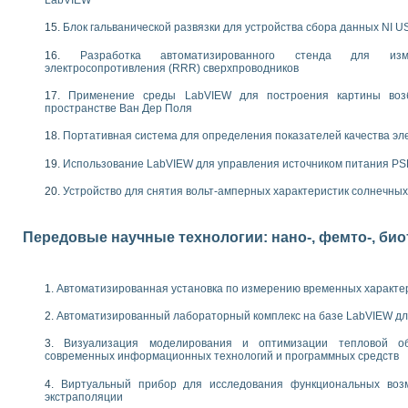
следования электрических характеристик газоразрядных и люминесцентных 
по информационно-измерительным системам (ИИС)
Блок гальванической развязки для устройства сбора данных NI U
тотных характеристик на основе использования звуковой карты ПК
 основам теории Коммутации
Разработка автоматизированного стенда для изме
электросопротивления (RRR) сверхпроводников
бораторной работы «Имитационное моделирование погрешностей канала из
электротехнике в среде LabVIEW
Применение среды LabVIEW для построения картины воз
х национального проекта «Образование» технологий NATIONAL INSTRUMENTS 
пространстве Ван Дер Поля
ти решателей обыкновенных дифференциальных уравнений инструментальн
Портативная система для определения показателей качества эл
абораторных практикумов на кафедре информационных систем МИРЭА
ва образования и подготовки преподавателей для работы в ИКТ насыщенно
Использование LabVIEW для управления источником питания P
рного практикума по электронике кафедры информационных систем МИРЭА
оратории по электротехнике в среде MULTISIM
Устройство для снятия вольт-амперных характеристик солнечны
итмы частотного анализа для LabWindows/CVI и LabVIEW
центра «Технологии NATIONAL INSTRUMENTS» в ростовском колледже связи 
Передовые научные технологии: нано-, фемто-, би
ой программе «Прикладная физика и физическая информатика» инновационно
елей постоянного тока
формирования электромагнитного поля для испытаний изделий авионики
Автоматизированная установка по измерению временных характе
 курсу ИИС на базе оборудования NI CompactDAQ
Автоматизированный лабораторный комплекс на базе LabVIEW дл
ституты
Визуализация моделирования и оптимизации тепловой о
современных информационных технологий и программных средств
Виртуальный прибор для исследования функциональных возм
экстраполяции