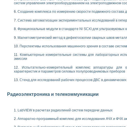
енажеров путем моделирования технологических процессов пищевых произво
систем управления электрооборудованием на электроподвижном со
изации и защиты ускорителя ЛУЭ-200
Создание комплекса по измерению скорости подвижного состава 
равления процессом цементирования нефтегазовых скважин
азовой среды специальной барокамеры
Система автоматизации экспериментальных исследований в гипер
еспечения с использованием среды графического программирования LabVIE
NATIONAL INSTRUMENTS при разработке автоматизированного комплекса для
Функциональные модули в стандарте Nl SCXI для ультразвуковых
енной термотрансферной маркировки изделий
Магнитометрический метод в дефектоскопии сварных швов метал
ких исследований на базе LabVIEW
танса для исследова¬ния электрофизических свойств аморфного гидрогениз
Перспективы использования машинного зрения в составе систе
ных переходных процессов при коротких замыканиях в узлах электрических н
Компьютерные измерительные системы для лабораторных испы
ктрических переходных характеристик асинхронных двигателей при пуске
эмиссии
арных швов на базе технологий фирмы NATIONAL INSTRUMENTS
применением неиндустриальных камер в производственных условиях
Испытательно-измерительный комплекс аппаратуры для о
и эффективности систем управления в интегрированных средах
характеристик и параметров силовых полупроводниковых приборов
ебные стенды
Стенд для исследований рабочих процессов ДВС в динамических
го стенда по измерению профиля зеркальной антенны и построению диагра
торные комплексы для вузов, осуществляющих подготовку специалистов по
следования нелинейных резистивных цепей
Радиоэлектроника и телекоммуникации
приборов в процесе изучения специальных дисциплин в технических коллед
LECTRONICS WORKBENCH-MULTISIM для электротехнической подготовки инже
 дисциплине «Цифровые вычислительные устройства и микропроцессоры приб
LabVIEW в расчетах радиолиний систем передачи данных
 ИНС на основе LabVIEW
Аппаратно-программный комплекс для исследования АЧХ и ФЧХ а
 основам теории коммутации
IEW для создания лабораторного практикума по измерениям магнитных вели