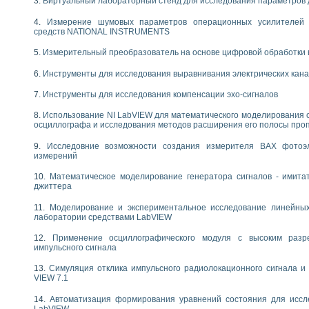
Виртуальный лабораторный стенд для исследования параметров
следования течения в расширяющемся канале
ты «Изучение магнитных свойств ферромагнетиков. Петля гистерезиса» с и
Измерение шумовых параметров операционных усилителей 
средств NATIONAL INSTRUMENTS
нов интерфейсов обмена по протоколам RS232 и GPIB / имитатор оконечного
Измерительный преобразователь на основе цифровой обработки 
учение адиабатического расширения газов
Инструменты для исследования выравнивания электрических кан
ктрических переходных характеристик асинхронных двигателей при пуске
аботки результатов измерительного экспримента
Инструменты для исследования компенсации эхо-сигналов
азменных измерений с помощью LabVIEW
мплекс. Назначение. Состав. Возможности
Использование NI LabVIEW для математического моделирования 
осциллографа и исследования методов расширения его полосы про
NATIONAL INSTRUMENTS для создания систем автоматизированного лаборат
альный и корреляционный анализ"
Исследовние возможности создания измерителя ВАХ фотоэ
ания принципа действия универсального цифрового вольтметра
измерений
е обеспечение учебных лабораторных стендов
Математическое моделирование генератора сигналов - имита
практикум для изучения технологии выращивания полупроводниковых и опти
джиттера
 средствами LabVIEW
плекс для исследования АЧХ и ФЧХ активных фильтров
Моделирование и экспериментальное исследование линейны
лаборатории средствами LabVIEW
ционный лабораторный практикум по курсу «радиотехнические цепи и сигна
реставрации одномерных сигналов на основе алгоритма полигармонической 
Применение осциллографического модуля с высоким раз
NATIONAL INSTRUMENTS в операционной системе LINUX
импульсного сигнала
горитма полигармонической экстраполяции в среде LabVIEW
Симуляция отклика импульсного радиолокационного сигнала и 
ания принципа действия универсального цифрового вольтметра
VIEW 7.1
ржки принимаемых решений в среде LabVIEW
 «Моделирование систем» и «Автоматизация проектирования систем и средс
Автоматизация формирования уравнений состояния для иссл
LabVIEW