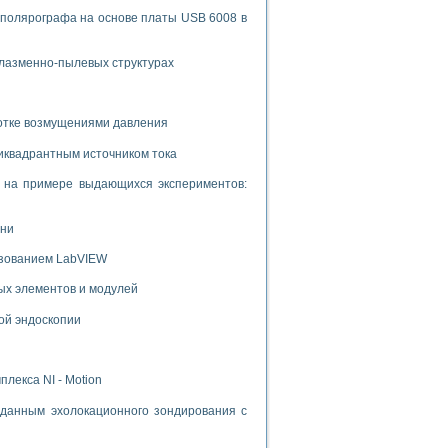
 полярографа на основе платы USB 6008 в
плазменно-пылевых структурах
ботке возмущениями давления
иквадрантным источником тока
и на примере выдающихся экспериментов:
ени
ьзованием LabVIEW
ых элементов и модулей
ой эндоскопии
лекса NI - Motion
данным эхолокационного зондирования с