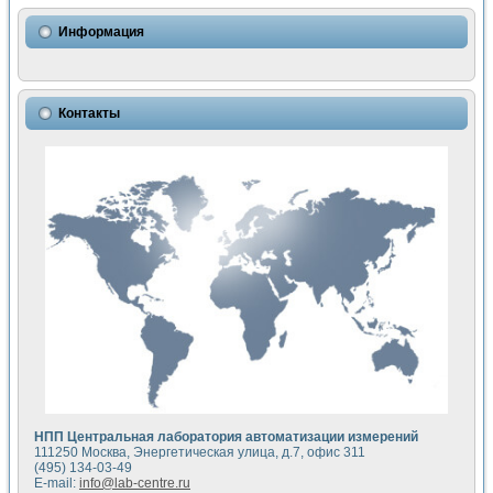
Использование NI LabVIEW для математического моделир
Исследовние возможности создания измерителя ВАХ фото
Информация
Математическое моделирование генератора сигналов - и
Моделирование и экспериментальное исследование линей
Применение осциллографического модуля с высоким разр
Симуляция отклика импульсного радиолокационного сигнал
Контакты
Автоматизация формирования уравнений состояния для и
Блок гальванической развязки для устройства сбора данн
Разработка автоматизированного стенда для измерения о
Применение среды LabVIEW для построения картины возб
Портативная система для определения показателей качес
Использование LabVIEW для управления источником пит
Устройство для снятия вольт-амперных характеристик со
Передовые научные технологии: нано-, фемто-, биотехнологи
Автоматизированная установка по измерению временных 
Автоматизированный лабораторный комплекс на базе Lab
Визуализация моделирования и оптимизации тепловой об
Виртуальный прибор для исследования функциональных в
Исследование возможности создания экономичного виртуа
Исследование кинетики движения макрочастиц в упорядо
Комплекс автоматизированной диагностики крови
НПП Центральная лаборатория автоматизации измерений
Метод прогнозирования свойств дисперсных продуктов п
111250 Москва, Энергетическая улица, д.7, офис 311
Недорогая система управления сверхпроводящим соленои
(495) 134-03-49
E-mail:
info@lab-centre.ru
Применение технологий NI в курсе экспериментальной фи