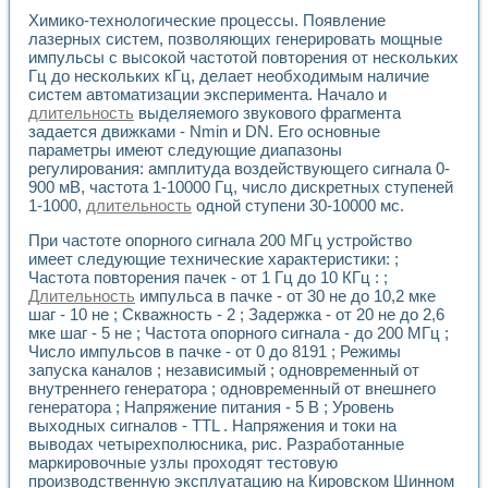
Химико-технологические процессы. Появление
лазерных систем, позволяющих генерировать мощные
импульсы с высокой частотой повторения от нескольких
Гц до нескольких кГц, делает необходимым наличие
систем автоматизации эксперимента. Начало и
длительность
выделяемого звукового фрагмента
задается движками - Nmin и DN. Его основные
параметры имеют следующие диапазоны
регулирования: амплитуда воздействующего сигнала 0-
900 мВ, частота 1-10000 Гц, число дискретных ступеней
1-1000,
длительность
одной ступени 30-10000 мс.
При частоте опорного сигнала 200 МГц устройство
имеет следующие технические характеристики: ;
Частота повторения пачек - от 1 Гц до 10 КГц : ;
Длительность
импульса в пачке - от 30 не до 10,2 мке
шаг - 10 не ; Скважность - 2 ; Задержка - от 20 не до 2,6
мке шаг - 5 не ; Частота опорного сигнала - до 200 МГц ;
Число импульсов в пачке - от 0 до 8191 ; Режимы
запуска каналов ; независимый ; одновременный от
внутреннего генератора ; одновременный от внешнего
генератора ; Напряжение питания - 5 В ; Уровень
выходных сигналов - TTL . Напряжения и токи на
выводах четырехполюсника, рис. Разработанные
маркировочные узлы проходят тестовую
производственную эксплуатацию на Кировском Шинном