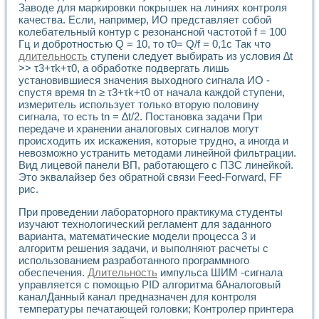
Заводе для маркировки покрышек на линиях контроля
качества. Если, например, ИО представляет собой
колебательный контур с резонансной частотой f = 100
Гц и добротностью Q = 10, то τ0= Q/f = 0,1с Так что
длительность
ступени следует выбирать из условия ∆t
>> τ3+τk+τ0, а обработке подвергать лишь
установившиеся значения выходного сигнала ИО -
спустя время tn ≥ τ3+τk+τ0 от начала каждой ступени,
измеритель использует только вторую половину
сигнала, то есть tn = ∆t/2. Постановка задачи При
передаче и хранении аналоговых сигналов могут
происходить их искажения, которые трудно, а иногда и
невозможно устранить методами линейной фильтрации.
Вид лицевой панели ВП, работающего с ПЗС линейкой.
Это эквалайзер без обратной связи Feed-Forward, FF
рис.
При проведении лабораторного практикума студенты
изучают технологический регламент для заданного
варианта, математические модели процесса 3 и
алгоритм решения задачи, и выполняют расчеты с
использованием разработанного программного
обеспечения.
Длительность
импульса ШИМ -сигнала
управляется с помощью PID алгоритма 6Аналоговый
каналДанный канал предназначен для контроля
температуры печатающей головки; Контролер принтера