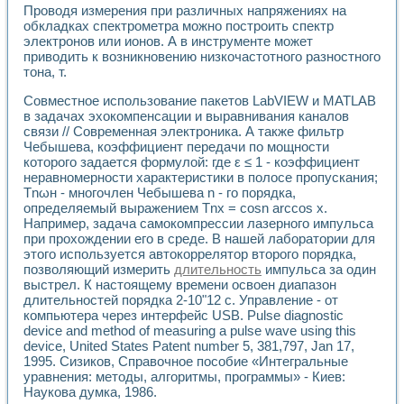
Универсальный стенд для исследования электрических ха
Проводя измерения при различных напряжениях на
Лабораторные практикумы по информационно-измерител
обкладках спектрометра можно построить спектр
Виртуальный измеритель частотных характеристик на осн
электронов или ионов. А в инструменте может
Лабораторный практикум по основам теории Коммутации
приводить к возникновению низкочастотного разностного
Разработка виртуальной лабораторной работы «Имитаци
тона, т.
Виртуальные практикумы по электротехнике в среде LabV
Совместное использование пакетов LabVIEW и MATLAB
Из опыта внедрения в рамках национального проекта «Об
в задачах эхокомпенсации и выравнивания каналов
Исследование эффективности решателей обыкновенных 
связи // Современная электроника. А также фильтр
Опыт разработки LabVIEW лабораторных практикумов н
Чебышева, коэффициент передачи по мощности
Проблемы повышения качества образования и подготовки
которого задается формулой: где ε ≤ 1 - коэффициент
Развитие LabVIEW лабораторного практикума по электр
неравномерности характеристики в полосе пропускания;
Разработка виртуальной лаборатории по электротехнике 
Тnωн - многочлен Чебышева n - го порядка,
Усовершенствованные алгоритмы частотного анализа для
определяемый выражением Тnх = cosn arccos x.
Например, задача самокомпрессии лазерного импульса
Об опыте работы учебного центра «Технологии NATIONAL
при прохождении его в среде. В нашей лаборатории для
Технологии NI в магистерской программе «Прикладная фи
этого используется автокоррелятор второго порядка,
Система диагностики двигателей постоянного тока
позволяющий измерить
длительность
импульса за один
Автоматизированный стенд формирования электромагнитн
выстрел. К настоящему времени освоен диапазон
Лабораторный практикум по курсу ИИС на базе оборудов
длительностей порядка 2-10"12 с. Управление - от
Партнеры
компьютера через интерфейс USB. Pulse diagnostic
Академические и отраслевые институты
device and method of measuring a pulse wave using this
Учебные заведения
device, United States Patent number 5, 381,797, Jan 17,
Бизнес
1995. Сизиков, Справочное пособие «Интегральные
уравнения: методы, алгоритмы, программы» - Киев:
Контакты
Наукова думка, 1986.