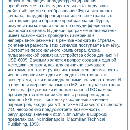
образом, операция полудиффренцирования
Применение LabVIEW для исследования течения в расши
преобразуется в последовательность следующих
Создание виртуальной работы «Изучение магнитных свой
действий: прямое преобразование Фурье исходного
Обратный маятник
сигнала, полудиффренцирование его спектральных
Устройство для изучения основ интерфейсов обмена по п
составляющих и обратное преобразование Фурье,
результатом которого является полудифференциал
Лабораторный практикум: изучение адиабатического расш
исходного сигнала. В данной программе пользователь
Стенд для исследования электрических переходных харак
имеет возможность проводить измерения в
Система статистической обработки результатов измерите
непрерывном режиме и в режиме «одного выстрела».
Автоматизация лазерно-плазменных измерений с помощ
Усиленная разность этих сигналов поступает на ячейку.
Модельно-измерительный комплекс. Назначение. Состав.
Состоит из персонального компьютера, блока
Использование технологий NATIONAL INSTRUMENTS для с
гальванической развязки, устройства сбора данных NI
Учебный практикум "Спектральный и корреляционный ана
USB-6009. Важным является вопрос создания единой
Учебный стенд для исследования принципа действия унив
методики контроля, как для единично звучащего
Оборудование и программное обеспечение учебных лабор
инструмента, так и группы инструментов, возможность
использования методики и средств контроля, как
Виртуальный лабораторный практикум для изучения техн
экспертами, так и индивидуальными пользователями. И
Управление роботом ТУР-10 средствами LabVIEW
в случае измерения параметра М2, и в случае контроля
Аппаратно-программный комплекс для исследования АЧХ 
качества фокусировки использовалась ПЗС камера
Автоматизированный дистанционный лабораторный практи
производства компании Ormins с размером одного
Исследование возможности реставрации одномерных сигн
пикселя 8×8 мкм. Поскольку численные значение
Использование технологий NATIONAL INSTRUMENTS в оп
параметров, входящих в 1, а также τ0 зависят от свойств
Разработка модификаций алгоритма полигармонической э
ИО, необходимо предусмотреть возможность
Учебный стенд для исследования принципа действия унив
регулировки значений ∆t,tn,N,fmin,fmax в широких
пределах см. IN: Indianapolis, Macmillan Technical
Виртуальная система поддержки принимаемых решений в
Publishing, 1998.
Преемственность дисциплин «Моделирование систем» и «