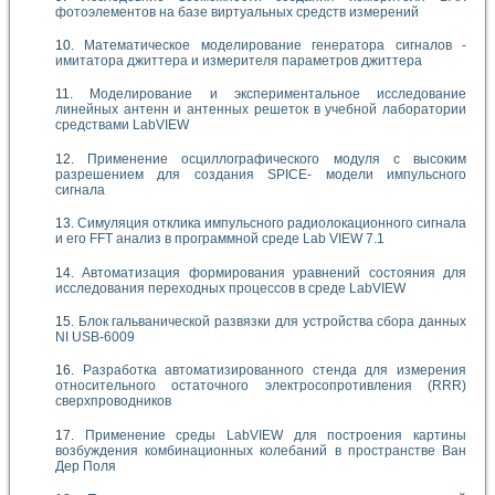
фотоэлементов на базе виртуальных средств измерений
Математическое моделирование генератора сигналов -
имитатора джиттера и измерителя параметров джиттера
Моделирование и экспериментальное исследование
линейных антенн и антенных решеток в учебной лаборатории
средствами LabVIEW
Применение осциллографического модуля с высоким
разрешением для создания SPICE- модели импульсного
сигнала
Симуляция отклика импульсного радиолокационного сигнала
и его FFT анализ в программной среде Lab VIEW 7.1
Автоматизация формирования уравнений состояния для
исследования переходных процессов в среде LabVIEW
Блок гальванической развязки для устройства сбора данных
NI USB-6009
Разработка автоматизированного стенда для измерения
относительного остаточного электросопротивления (RRR)
сверхпроводников
Применение среды LabVIEW для построения картины
возбуждения комбинационных колебаний в пространстве Ван
Дер Поля