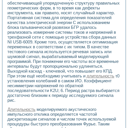
Разработка виртуальных тренажеров путем моделировани
обеспечивающей упорядоченную структуру правильных
Система блокировок, сигнализации и защиты ускорителя 
геометрических форм, в то время как дефекты
Система сбора данных и управления процессом цементир
инструмента, как правило, носят случайный характер.
Управление температурой газовой среды специальной ба
Портативная система для определения показателей
качества электрической энергии С использованием
Разработка программного обеспечения с использованием
блока гальванической развязки БГР удалось
Использование технологий NATIONAL INSTRUMENTS при ра
реализовать измерение системы токов и напряжений в
Оборудование для промышленной термотрансферной мар
трехфазной сети с помощью устройства сбора данных
Автоматизация реометрических исследований на базе La
NI USB-6009. Кроме того, осуществляется оптимизация
Применение измерителя иммитанса для исследова¬ния эле
переменных в соответствии с их типом. В качестве
Исследование электромагнитных переходных процессов при
тестового сигнала используется речевая запись или
Стенд для исследования электрических переходных харак
шумовой сигнал, вырабатываемый моделирующей
Автоматизация контроля сварных швов на базе техноло
программой. При понижении его частоты все временные
интервалы будут пропорционально удлиняться.
Измерительный контроль с применением неиндустриальны
Выходной каскад - ключевой, что повышает его КПД.
Моделирование надежности и эффективности систем упра
При этом ещё необходимо учитывать и
длительность
τ0
Лабораторные практикумы и учебные стенды
установления колебаний в самом ИО. Коэффициент
Автоматизация лабораторного стенда по измерению проф
несимметрии напряжений по обратной
Автоматизированные лабораторные комплексы для вузов,
последовательности K2U; 6. Период растра выбирается
Виртуальный прибор для исследования нелинейных рези
достаточно близким к периоду исследуемого сигнала
Использование виртуальных приборов в процесе изучения
рис.
Использование программ ELECTRONICS WORKBENCH-MULTI
Длительность
моделируемого акустического
Лабораторный практикум по дисциплине «Цифровые вычис
импульсного отклика определяется частотой
Лабораторный практикум по ИНС на основе LabVIEW
дискретизации сигналов и числом точек используемой
Лабораторный практикум по основам теории коммутации
процедуры быстрого преобразования Фурье. Таким
Опыт использования NI LabVIEW для создания лабораторн