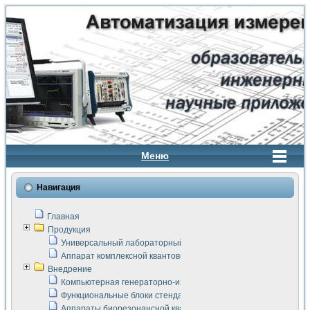
Меню
Навигация
Главная
Продукция
Универсальный лабораторный стенд "Сигнал-USB"
Аппарат комплексной квантовой терапии Интроскан
Внедрение
Компьютерная генераторно-измерительная система
Функциональные блоки стенда "Сигнал-USB"
Аппараты биорезонансной квантовой терапии серии СКАН