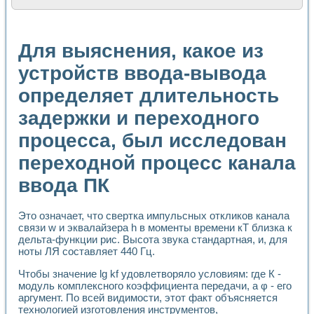
Расчет переноса аэрозоля и выпадения осадка в реально
Формирование линейной шкалы цвета модели CIE L*a*b с
Установка для измерения вольтамперных характеристик с
Для выяснения, какое из
Применение NI VISION для геометрического анализа в ме
Система температурной стабилизации
устройств ввода-вывода
Управление движением с помощью программно - аппаратног
определяет длительность
Определение параметров всплывающих газовых пузырьков
Система управления асинхронным тиристорным электроп
задержки и переходного
Лазерный профилометр
Применение средств NATIONAL INSTRUMENTS для автомат
процесса, был исследован
Разработка автоматизированного стенда для исследован
Автоматизированный стенд рентгеновской диагностики п
переходной процесс канала
Высокочувствительные оптоэлектронные дифракционные 
ввода ПК
Установка для измерения диэлектрических свойств сегне
Исследование кинетики зарождения и развития дефектов 
Лабораторный электрический импедансный томограф на б
Это означает, что свертка импульсных откликов канала
Микрозондовая система для характеризации механических
связи w и эквалайзера h в моменты времени кТ близка к
Метод траекторий в исследовании металлообрабатывающ
дельта-функции рис. Высота звука стандартная, и, для
Промышленная автоматизация
ноты ЛЯ составляет 440 Гц.
Автоматизация технологических процессов получения дис
Чтобы значение lg kf удовлетворяло условиям: где К -
Использование систем технического зрения для контроля
модуль комплексного коэффициента передачи, а φ - его
Исследование электромагнитных переходных процессов при
аргумент. По всей видимости, этот факт объясняется
Применение LabVIEW при разработке обучающих информа
технологией изготовления инструментов,