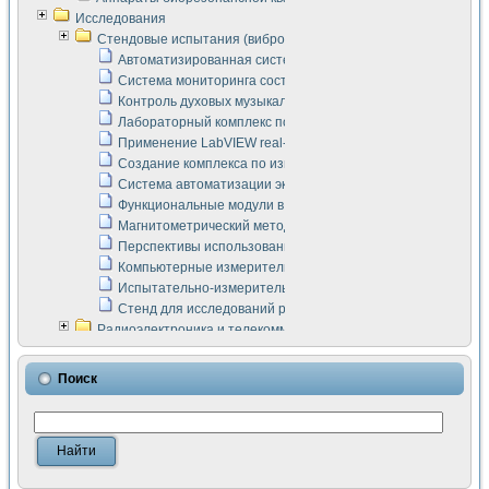
Исследования
Стендовые испытания (виброакустика, тензометрия и т.п.)
Автоматизированная система измерения параметров дизе
Система мониторинга состояния тяговых электродвигателей
Контроль духовых музыкальных инструментов
Лабораторный комплекс по исследованию элементной ба
Применение LabVIEW real-time module для моделирования
Создание комплекса по измерению скорости подвижного с
Система автоматизации экспериментальных исследований 
Функциональные модули в стандарте Nl SCXI для ультраз
Магнитометрический метод в дефектоскопии сварных шво
Перспективы использования машинного зрения в составе
Компьютерные измерительные системы для лабораторных
Испытательно-измерительный комплекс аппаратуры для о
Стенд для исследований рабочих процессов ДВС в динам
Радиоэлектроника и телекоммуникации
LabVIEW в расчетах радиолиний систем передачи данных
Аппаратно-программный комплекс для исследования АЧХ 
Поиск
Виртуальный лабораторный стенд для исследования пар
Измерение шумовых параметров операционных усилител
Измерительный преобразователь на основе цифровой обр
Инструменты для исследования выравнивания электричес
Инструменты для исследования компенсации эхо-сигнало