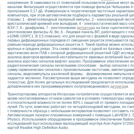
для математического моделирования сверхширокополосного стробоскопическ
напряжения. В зависимости от пожеланий пользователя данные могут в
каналам. Фильтрация осуществляется при помощи фильтра Чебышева 4-г
оздания измерителя ВАХ фотоэлементов на базе виртуальных средств изме
пропускания 0,17 дБ. Измеренную и теоретическую частотные характери
ие генератора сигналов - имитатора джиттера и измерителя параметров д
компьютера, при этом автоматически подбирать параметры реальной цеп
нтальное исследование линейных антенн и антенных решеток в учебной ла
плазмы: 1 - фемтосекундный лазерный импульс, 2 - наносекундный чист
кристаллический кремний или вольфрам, 4 - электростатический масс-сп
ского модуля с высоким разрешением для создания SPICE- модели импульсн
ВЭУ-7, 6 - диафрагма, 7 - рентгеновские
детектор
ы на базе сцинтиллятор
ого радиолокационного сигнала и его FFT анализ в программной среде Lab V
рентгеновские фильтры Al, Be, б - Лицевая панель ВП, работающего с п
н10М8-100РС1. В 3,5 показано, что для решеток с формой в виде идеал
я уравнений состояния для исследования переходных процессов в среде L
первых дифракционных порядков от смещения решеток описываются га
ки для устройства сбора данных NI USB-6009
равным периоду дифракционных решеток Λ. Такой прибор можно использ
ного стенда для измерения относительного остаточного электросопротивле
крупных и средних реках. Эта схема совпадает с одной из базовых схем
акустических волн ПАВ с опорной дифракционной решеткой ОДР, исследо
для построения картины возбуждения комбинационных колебаний в простра
анализа факторов временной нестабильности звуковых колебаний был и
ределения показателей качества электрической энергии
анализа коротких сигналов вафлет анализ. Программное обеспечение к
 управления источником питания PSP 2010 фирмы GW INSTEK
радиотехнические сигналы несколькими способами: · выбор сигналов с п
сумму гармонических сигналов с произвольными частотами, амплитудами
т-амперных характеристик солнечных модулей на базе USB-6008
сигналы, видеоимпульсы различной формы; · формирование импульсов п
 нано-, фемто-, биотехнологии и мехатроника
задаются численно. Рассмотренная выше методика не позволяет опреде
вка по измерению временных характеристик реверсивных сред
точностью. Для более детальных исследований предлагается использов
добавлением в них программируемого полупроводникового
детектор
а.
торный комплекс на базе LabVIEW для исследования наноструктур
я и оптимизации тепловой обработки биопродуктов с применением совреме
Транспортировка аппаратов Интроскан потребителю осуществляется вс
кроме неотапливаемых отсеков самолетов в условиях температуры окруж
следования функциональных возможностей алгоритма полигармонической эк
и относительной влажности не более 80% с защитой от прямого попада
оздания экономичного виртуального полярографа на основе платы USB 6008
лучей. По сути, комплекс работает по четырёхзондовой методике, но с
жения макрочастиц в упорядоченных плазменно-пылевых структурах
с поверхности образца с небольшим интервалом позволяет составить то
Автоматизация лазерно-плазменных измерений с помощью LabVIEW 1. Sav
й диагностики крови
Physics. Используемое оборудование и программное обеспечение Nationa
йств дисперсных продуктов при обработке возмущениями давления
исследований был использован малошумящий ноутбук Acer Aspire 5720G 
ния сверхпроводящим соленоидом с биквадрантным источником тока
картой Realtek High Definition Audio.
 курсе экспериментальной физики на примере выдающихся экспериментов: с