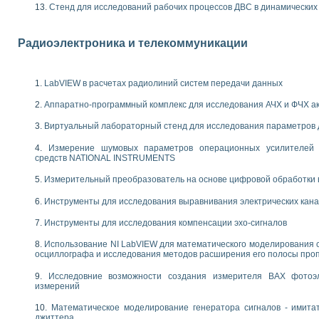
Стенд для исследований рабочих процессов ДВС в динамических
следования течения в расширяющемся канале
ты «Изучение магнитных свойств ферромагнетиков. Петля гистерезиса» с и
Радиоэлектроника и телекоммуникации
нов интерфейсов обмена по протоколам RS232 и GPIB / имитатор оконечного
учение адиабатического расширения газов
ктрических переходных характеристик асинхронных двигателей при пуске
LabVIEW в расчетах радиолиний систем передачи данных
аботки результатов измерительного экспримента
азменных измерений с помощью LabVIEW
Аппаратно-программный комплекс для исследования АЧХ и ФЧХ а
мплекс. Назначение. Состав. Возможности
Виртуальный лабораторный стенд для исследования параметров
NATIONAL INSTRUMENTS для создания систем автоматизированного лаборат
альный и корреляционный анализ"
Измерение шумовых параметров операционных усилителей 
ания принципа действия универсального цифрового вольтметра
средств NATIONAL INSTRUMENTS
е обеспечение учебных лабораторных стендов
Измерительный преобразователь на основе цифровой обработки 
практикум для изучения технологии выращивания полупроводниковых и опти
 средствами LabVIEW
Инструменты для исследования выравнивания электрических кан
плекс для исследования АЧХ и ФЧХ активных фильтров
Инструменты для исследования компенсации эхо-сигналов
ционный лабораторный практикум по курсу «радиотехнические цепи и сигна
реставрации одномерных сигналов на основе алгоритма полигармонической 
Использование NI LabVIEW для математического моделирования 
NATIONAL INSTRUMENTS в операционной системе LINUX
осциллографа и исследования методов расширения его полосы про
горитма полигармонической экстраполяции в среде LabVIEW
Исследовние возможности создания измерителя ВАХ фотоэ
ания принципа действия универсального цифрового вольтметра
измерений
ржки принимаемых решений в среде LabVIEW
 «Моделирование систем» и «Автоматизация проектирования систем и средс
Математическое моделирование генератора сигналов - имита
джиттера