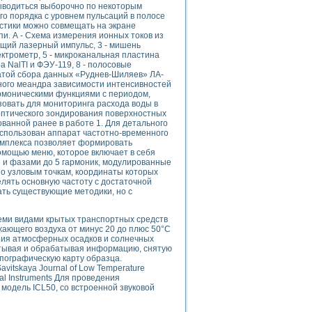
ого осциллографа и исследования методов расширения его полосы пропуска
ыводиться выборочно по некоторым
о порядка с уровнем пульсаций в полосе
рений
стики можно совмещать на экране
життера
и. А - Схема измерения ионных токов из
боратории средствами LabVIEW
ящий лазерный импульс, 3 - мишень
ектрометр, 5 - микроканальная пластина
ого сигнала
а NalTI и ФЭУ-119, 8 - полосовые
IEW 7.1
латой сбора данных «Руднев-Шиляев» ЛА-
ьного меандра зависимости интенсивностей
abVIEW
рмоническими функциями с периодом,
овать для мониторинга расхода воды в
ния (RRR) сверхпроводников
 оптического зондирования поверхностных
ванной ранее в работе 1. Для детального
нстве Ван Дер Поля
спользован аппарат частотно-временного
омплекса позволяет формировать
омощью меню, которое включает в себя
 и фазами до 5 гармоник, модулированные
о узловым точкам, координаты которых
лять основную частоту с достаточной
ать существующие методики, но с
нных информационных технологий и программных средств
еми видами крытых транспортных средств
ающего воздуха от минус 20 до плюс 50°С
страполяции
ния атмосферных осадков и солнечных
 в среде LabVIEW
читывая и обрабатывая информацию, снятую
пографическую карту образца.
itskaya Journal of Low Temperature
l Instruments Для проведения
модель ICL50, со встроенной звуковой
амоорганизованная критичность