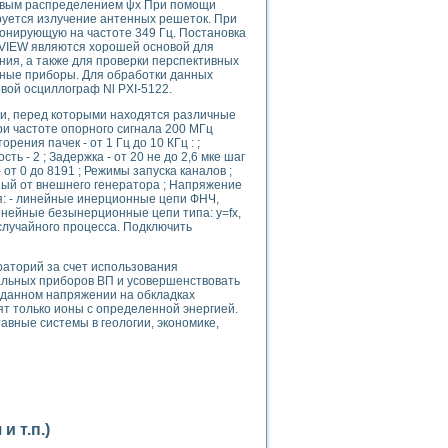
овым распределением ψх При помощи
руется излучение антенных решеток. При
зонирующую на частоте 349 Гц. Постановка
bVIEW являются хорошей основой для
ния, а также для проверки перспективных
йные приборы. Для обработки данных
вой осциллограф Nl PXI-5122.
и, перед которыми находятся различные
и частоте опорного сигнала 200 МГц
применением технологии виртуальных приборов
ения пачек - от 1 Гц до 10 КГц : ;
сть - 2 ; Задержка - от 20 не до 2,6 мке шаг
- от 0 до 8191 ; Режимы запуска каналов ;
ный от внешнего генератора ; Напряжение
ранном биореакторе
ся: - линейные инерционные цепи ФНЧ,
в
инейные безынерционные цепи типа: у=fх,
лучайного процесса. Подключить
раторий за счет использования
альных приборов ВП и усовершенствовать
 основе акустической эмиссии и лазерной интерферометрии
аданном напряжении на обкладках
т только ионы с определенной энергией.
авные системы в геологии, экономике,
боров
агрузок
 т.п.)
химических предприятий