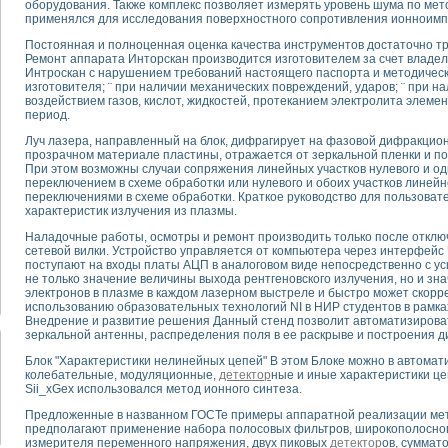
оборудования. Также комплекс позволяет измерять уровень шума по мет
применялся для исследования поверхностного сопротивления ионноимп
тика, тензометрия и т.п.)
Постоянная и полноценная оценка качества инструментов достаточно тр
а измерения параметров дизельных двигателей типа В-46
Ремонт аппарата Инторскан производится изготовителем за счет владель
Интроскан с нарушением требований настоящего паспорта и методическ
ия тяговых электродвигателей электровоза на базе устройств National Instr
изготовителя; ¨ при наличии механических повреждений, ударов; ¨ при 
ных инструментов
воздействием газов, кислот, жидкостей, протеканием электролита элемен
исследованию элементной базы машин
период.
me module для моделирования электромагнитных процессов с целью отладки
Луч лазера, направленный на блок, дифрагирует на фазовой дифракцио
рению скорости подвижного состава для тренажера машиниста состава
прозрачном материале пластины, отражается от зеркальной пленки и п
При этом возможны случаи сопряжения линейных участков нулевого и од
ериментальных исследований в гиперзвуковых аэродинамических трубах
переключением в схеме обработки или нулевого и обоих участков линейн
андарте Nl SCXI для ультразвуковых контрольно-измерительных систем
переключениями в схеме обработки. Краткое руководство для пользоват
в дефектоскопии сварных швов металлоконструкций
характеристик излучения из плазмы.
 машинного зрения в составе системы управления движением экраноплана
Наладочные работы, осмотры и ремонт производить только после отклю
е системы для лабораторных испытаний материалов методом акустической
сетевой вилки. Устройство управляется от компьютера через интерфейс 
поступают на входы платы АЦП в аналоговом виде непосредственно с ус
й комплекс аппаратуры для определения тепловых и электрических характе
не только значение величины выхода рентгеновского излучения, но и зн
очих процессов ДВС в динамических режимах
электронов в плазме в каждом лазерном выстреле и быстро может скорр
никации
использованию образовательных технологий NI в НИР студентов в рамка
Внедрение и развитие решения Данный стенд позволит автоматизирова
иний систем передачи данных
зеркальной антенны, распределения поля в ее раскрыве и построения 
плекс для исследования АЧХ и ФЧХ активных фильтров
стенд для исследования параметров двухполюсников резонансным методом
Блок "Характеристики нелинейных цепей" В этом Блоке можно в автомат
колебательные, модуляционные,
детектор
ные и иные характеристики це
тров операционных усилителей с применением аппаратно-программных ср
Sii_xGex использовался метод ионного синтеза.
тель на основе цифровой обработки выборок мгновенных значений
Предложенные в названном ГОСТе примеры аппаратной реализации ме
ния выравнивания электрических каналов
предполагают применение набора полосовых фильтров, широкополосног
ния компенсации эхо-сигналов
измерителя переменного напряжения, двух пиковых
детектор
ов, суммат