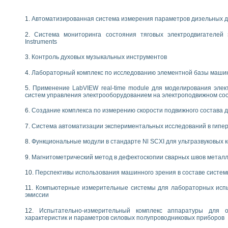
енажеров путем моделирования технологических процессов пищевых произво
изации и защиты ускорителя ЛУЭ-200
Автоматизированная система измерения параметров дизельных д
равления процессом цементирования нефтегазовых скважин
азовой среды специальной барокамеры
Система мониторинга состояния тяговых электродвигателей э
еспечения с использованием среды графического программирования LabVIE
Instruments
NATIONAL INSTRUMENTS при разработке автоматизированного комплекса для
Контроль духовых музыкальных инструментов
енной термотрансферной маркировки изделий
ких исследований на базе LabVIEW
Лабораторный комплекс по исследованию элементной базы маши
танса для исследова¬ния электрофизических свойств аморфного гидрогениз
Применение LabVIEW real-time module для моделирования элек
ных переходных процессов при коротких замыканиях в узлах электрических н
систем управления электрооборудованием на электроподвижном со
ктрических переходных характеристик асинхронных двигателей при пуске
арных швов на базе технологий фирмы NATIONAL INSTRUMENTS
Создание комплекса по измерению скорости подвижного состава 
применением неиндустриальных камер в производственных условиях
Система автоматизации экспериментальных исследований в гипер
и эффективности систем управления в интегрированных средах
ебные стенды
Функциональные модули в стандарте Nl SCXI для ультразвуковых
го стенда по измерению профиля зеркальной антенны и построению диагра
торные комплексы для вузов, осуществляющих подготовку специалистов по
Магнитометрический метод в дефектоскопии сварных швов метал
следования нелинейных резистивных цепей
Перспективы использования машинного зрения в составе систе
приборов в процесе изучения специальных дисциплин в технических коллед
LECTRONICS WORKBENCH-MULTISIM для электротехнической подготовки инже
Компьютерные измерительные системы для лабораторных испы
эмиссии
 дисциплине «Цифровые вычислительные устройства и микропроцессоры приб
 ИНС на основе LabVIEW
Испытательно-измерительный комплекс аппаратуры для о
 основам теории коммутации
характеристик и параметров силовых полупроводниковых приборов
IEW для создания лабораторного практикума по измерениям магнитных вели