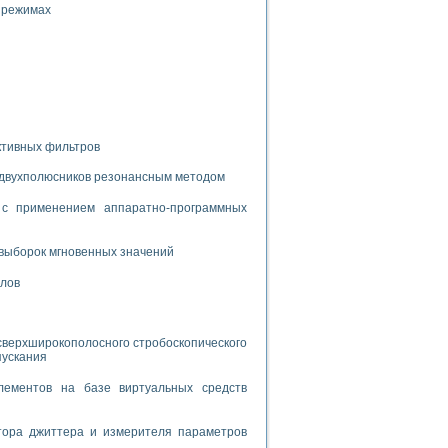
 режимах
спользованием графической среды программирования LabVIEW
 устройства по интерфейсу RS232
ктивных фильтров
 двухполюсников резонансным методом
орного практикума
с применением аппаратно-программных
выборок мгновенных значений
ческих монокристаллов
алов
лы»
экстраполяции
сверхширокополосного стробоскопического
пускания
лементов на базе виртуальных средств
тв управления»
тора джиттера и измерителя параметров