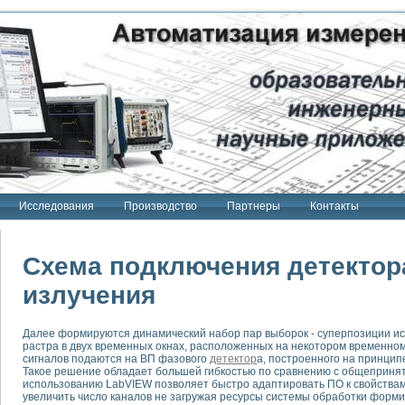
Исследования
Производство
Партнеры
Контакты
Схема подключения детектор
излучения
тенд "Сигнал-USB"
Далее формируются динамический набор пар выборок - суперпозиции ис
 терапии Интроскан
растра в двух временных окнах, расположенных на некотором временн
сигналов подаются на ВП фазового
детектор
а, построенного на принцип
ерительная система
Такое решение обладает большей гибкостью по сравнению с общеприняты
использованию LabVIEW позволяет быстро адаптировать ПО к свойствам
Сигнал-USB"
увеличить число каналов не загружая ресурсы системы обработки фор
товой терапии серии СКАН