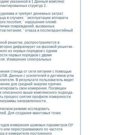
одике указанной в 1 Данный комплекс
лантированных структур 2.
удоемка и требует денежных затрат.
ца в случаях: ¨ эксплуатации аппарата
ого пособия; ¨ нарушения пломб
uments
наличии повреждений, вызванных
тов питания; ¨ отказа в послегарантийный
 систем управления электрооборудованием на электроподвижном составе (Э
нной решетке, распространяется в
овторно дифрагирует на фазовой решетке.
ного из первых порядков с одним
ости первых порядков с двумя
еля. Измерение спектральных
чения стенда от сети питания с помощью
 эмиссии
USB. Данные с усилителей и датчиков угла
илителя. В результате пользователь видит
ристик и параметров силовых полупроводниковых приборов
ачение для средней энергии горячих
ектировать свои измерения. Посвящен
х описанного выше комплексного подхода.
ть процесс снятия профиля поверхности
диаграммы направленности.
ическом режиме исследовать
пей. Для создания квантовых точек
едств NATIONAL INSTRUMENTS
тодов измерения шумовых параметров ОУ
о или перестраиваемого по частоте
ора и измерителя постоянного