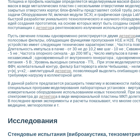
Толщина и профиль накладки определяется моделируемым маской фаз
 выпадения осадка в реальном времени
масок в виде металлических пластин с несколькими отверстиями модели
закрытых отверстиях корпус блок-флейты представляет собой трубу, ре
лы цвета модели CIE L*a*b с использованием LabVIEW
задачи Оборудование NI, включая модули SCXI, и графическая среда La
льтамперных характеристик солнечных элементов и модулей
быстрой разработки уникального технологического и научного оборудова
еометрического анализа в медицинской эндоскопии
идей создания прототипов, на основе которых могут быть созданы сери
поступающих с
детектор
а рентгеновского излучения используется цифро
билизации
ощью программно - аппаратного комплекса NI - Motion
Пусть свечение плазмы одновременно регистрируется двумя
детектор
ам
полосовые фильтры, обладающие функциями пропускания H1E и Н2Е. Пр
плывающих газовых пузырьков по данным эхолокационного зондирования с 
устройство имеет следующие технические характеристики: ; Частота повтор
онным тиристорным электроприводом
Длительность импульса в пачке - от 30 не до 10,2 мке шаг - 10 не ; Скважно
- 5 не ; Частота опорного сигнала - до 200 МГц ; Число импульсов в пачке 
независимый ; одновременный от внутреннего генератора ; одновремен
AL INSTRUMENTS для автоматизации процесса очистки сточных вод в мемб
питания - 5 В ; Уровень выходных сигналов - TTL . При этом моделируют
нного стенда для исследования плазменных процессов синтеза нанопорошко
ФВЧ, колебательный контур, фильтр Баттерворта и/или Чебышева; - нел
рентгеновской диагностики плазмы
у=|х|, у=х2; - амплитудный
детектор
, позволяющий выделить огибающую с
требуемую нагрузку в коллекторной цепи.
электронные дифракционные датчики малых перемещений и колебаний
электрических свойств сегнетоэлектриков методом тепловых шумов
В данной работе предлагается расширить тематику и возможности лабо
специальных программ моделирования лабораторных установок - вирту
ждения и развития дефектов в растущем монокристалле карбида кремния на
измерительное оборудование использованием новых технологий. При з
й импедансный томограф на базе платы сбора данных PCI 6052E
спектрометра до
детектор
а в виде микроканальной пластины МКП долетя
характеризации механических свойств материалов в наношкале
В последнее время эксперименты и расчеты показывают, что многие сост
медицине, метеорологии и т.
овании металлообрабатывающих станков
ких процессов получения дисперсных продуктов на основе виртуальных при
Исследования
ческого зрения для контроля образцов
ных переходных процессов при коротких замыканиях в узлах электрических н
Стендовые испытания (виброакустика, тензометрия и
зработке обучающих информационных систем и тренажеров для персонала 