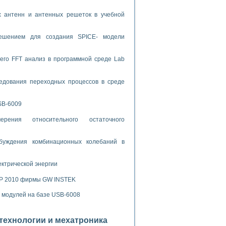
ламп
х антенн и антенных решеток в учебной
решением для создания SPICE- модели
мерения температуры» в среде LabVIEW
в Нижегородском госуниверситете им. Н.И. Лобачевского
его FFT анализ в программной среде Lab
ых систем моделирования
едования переходных процессов в среде
й среде
SB-6009
рения относительного остаточного
и информатики
го образовательного проекта РУДН
буждения комбинационных колебаний в
ектрической энергии
SP 2010 фирмы GW INSTEK
х модулей на базе USB-6008
отехнологии и мехатроника