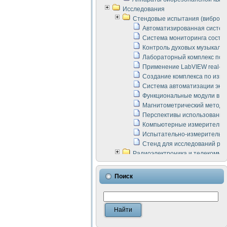
Исследования
Стендовые испытания (виброакус
Автоматизированная систем
Система мониторинга состоян
Контроль духовых музыкаль
Лабораторный комплекс по 
Применение LabVIEW real-ti
Создание комплекса по изме
Система автоматизации эксп
Функциональные модули в ст
Магнитометрический метод 
Перспективы использования
Компьютерные измерительны
Испытательно-измерительны
Стенд для исследований раб
Радиоэлектроника и телекомму
LabVIEW в расчетах радиол
Аппаратно-программный ком
Поиск
Виртуальный лабораторный 
Измерение шумовых параме
Измерительный преобразова
Инструменты для исследова
Инструменты для исследова