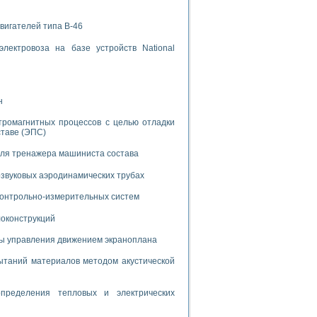
дств с использованием языка программирования LabVIEW
вигателей типа В-46
лектровоза на базе устройств National
W для моделирования типовых химико-технологических процессов
 исследования средств измерения температуры
н
ированного карбида кремния (A-SIC:H)
тромагнитных процессов с целью отладки
агрузок
ставе (ЭПС)
для тренажера машиниста состава
звуковых аэродинамических трубах
 контрольно-измерительных систем
ммы направленности
 пищевой инженерии
локонструкций
мы управления движением экраноплана
жах
неров-неэлектриков
таний материалов методом акустической
орных комплексов» на основе Multisim
пределения тепловых и электрических
чин