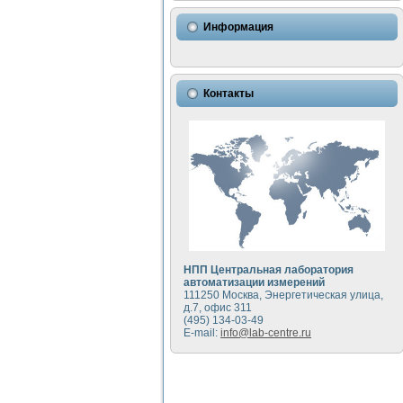
Использование NI LabVIEW 
Исследовние возможности с
Информация
Математическое моделирован
Моделирование и экспериме
Применение осциллографиче
Симуляция отклика импульсн
Контакты
Автоматизация формировани
Блок гальванической развяз
Разработка автоматизирован
Применение среды LabVIEW 
Портативная система для оп
Использование LabVIEW для
Устройство для снятия воль
Передовые научные технологии:
Автоматизированная устано
Автоматизированный лабора
НПП Центральная лаборатория
Визуализация моделировани
автоматизации измерений
111250 Москва, Энергетическая улица,
Виртуальный прибор для ис
д.7, офис 311
Исследование возможности с
(495) 134-03-49
Исследование кинетики дви
E-mail:
info@lab-centre.ru
Комплекс автоматизированно
Метод прогнозирования сво
Недорогая система управле
Применение технологий NI в