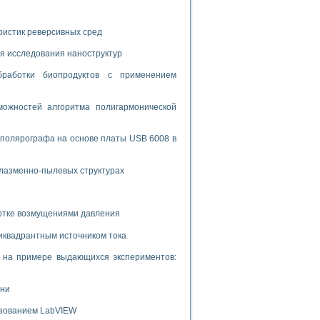
ристик реверсивных сред
я исследования наноструктур
бработки биопродуктов с применением
ожностей алгоритма полигармонической
 полярографа на основе платы USB 6008 в
плазменно-пылевых структурах
ботке возмущениями давления
иквадрантным источником тока
и на примере выдающихся экспериментов:
ени
ьзованием LabVIEW