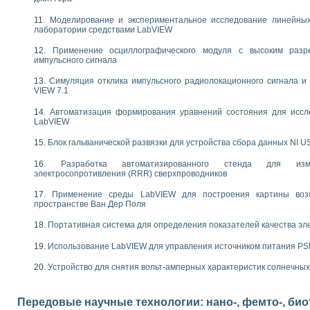
следования электрических характеристик газоразрядных и люминесцентных 
по информационно-измерительным системам (ИИС)
Моделирование и экспериментальное исследование линейны
тотных характеристик на основе использования звуковой карты ПК
лаборатории средствами LabVIEW
 основам теории Коммутации
Применение осциллографического модуля с высоким раз
бораторной работы «Имитационное моделирование погрешностей канала из
импульсного сигнала
электротехнике в среде LabVIEW
х национального проекта «Образование» технологий NATIONAL INSTRUMENTS 
Симуляция отклика импульсного радиолокационного сигнала и 
VIEW 7.1
ти решателей обыкновенных дифференциальных уравнений инструментальн
абораторных практикумов на кафедре информационных систем МИРЭА
Автоматизация формирования уравнений состояния для иссл
ва образования и подготовки преподавателей для работы в ИКТ насыщенно
LabVIEW
рного практикума по электронике кафедры информационных систем МИРЭА
Блок гальванической развязки для устройства сбора данных NI U
оратории по электротехнике в среде MULTISIM
итмы частотного анализа для LabWindows/CVI и LabVIEW
Разработка автоматизированного стенда для изме
центра «Технологии NATIONAL INSTRUMENTS» в ростовском колледже связи 
электросопротивления (RRR) сверхпроводников
ой программе «Прикладная физика и физическая информатика» инновационно
Применение среды LabVIEW для построения картины воз
елей постоянного тока
пространстве Ван Дер Поля
формирования электромагнитного поля для испытаний изделий авионики
 курсу ИИС на базе оборудования NI CompactDAQ
Портативная система для определения показателей качества эл
Использование LabVIEW для управления источником питания P
ституты
Устройство для снятия вольт-амперных характеристик солнечны
Передовые научные технологии: нано-, фемто-, би