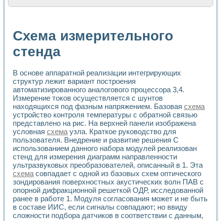
Расчет переноса аэрозоля и выпадения осадка в реально
Формирование линейной шкалы цвета модели CIE L*a*b с
Установка для измерения вольтамперных характеристик с
Схема измерительного
Применение NI VISION для геометрического анализа в ме
Система температурной стабилизации
стенда
Управление движением с помощью программно - аппаратног
Определение параметров всплывающих газовых пузырьков
В основе аппаратной реализации интегрирующих
Система управления асинхронным тиристорным электроп
структур лежит вариант построения
Лазерный профилометр
автоматизированного аналогового процессора 3,4.
Применение средств NATIONAL INSTRUMENTS для автомат
Измерение токов осуществляется с шунтов
Разработка автоматизированного стенда для исследован
находящихся под фазным напряжением. Базовая
схема
Автоматизированный стенд рентгеновской диагностики п
устройство контроля температуры с обратной связью
Высокочувствительные оптоэлектронные дифракционные 
представлено на рис. На верхней панели изображена
Установка для измерения диэлектрических свойств сегне
условная
схема
узла. Краткое руководство для
Исследование кинетики зарождения и развития дефектов 
пользователя. Внедрение и развитие решения С
Лабораторный электрический импедансный томограф на б
использованием данного набора модулей реализован
стенд для измерения диаграмм направленности
Микрозондовая система для характеризации механических
ультразвуковых преобразователей, описанный в 1. Эта
Метод траекторий в исследовании металлообрабатывающ
схема
совпадает с одной из базовых схем оптического
Промышленная автоматизация
зондирования поверхностных акустических волн ПАВ с
Автоматизация технологических процессов получения дис
опорной дифракционной решеткой ОДР, исследованной
Использование систем технического зрения для контроля
ранее в работе 1. Модуля согласования может и не быть
Исследование электромагнитных переходных процессов при
в составе ИИС, если сигналы совпадают; но ввиду
Применение LabVIEW при разработке обучающих информа
сложности подбора датчиков в соответствии с данным,