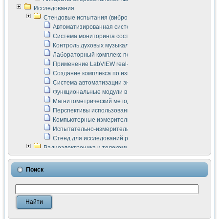
Исследования
Стендовые испытания (виброакустика, тензометрия и т.п.)
Автоматизированная система измерения параметров дизе
Система мониторинга состояния тяговых электродвигателей
Контроль духовых музыкальных инструментов
Лабораторный комплекс по исследованию элементной ба
Применение LabVIEW real-time module для моделирования
Создание комплекса по измерению скорости подвижного с
Система автоматизации экспериментальных исследований 
Функциональные модули в стандарте Nl SCXI для ультраз
Магнитометрический метод в дефектоскопии сварных шво
Перспективы использования машинного зрения в составе
Компьютерные измерительные системы для лабораторных
Испытательно-измерительный комплекс аппаратуры для о
Стенд для исследований рабочих процессов ДВС в динам
Радиоэлектроника и телекоммуникации
LabVIEW в расчетах радиолиний систем передачи данных
Аппаратно-программный комплекс для исследования АЧХ 
Поиск
Виртуальный лабораторный стенд для исследования пар
Измерение шумовых параметров операционных усилител
Измерительный преобразователь на основе цифровой обр
Инструменты для исследования выравнивания электричес
Инструменты для исследования компенсации эхо-сигнало