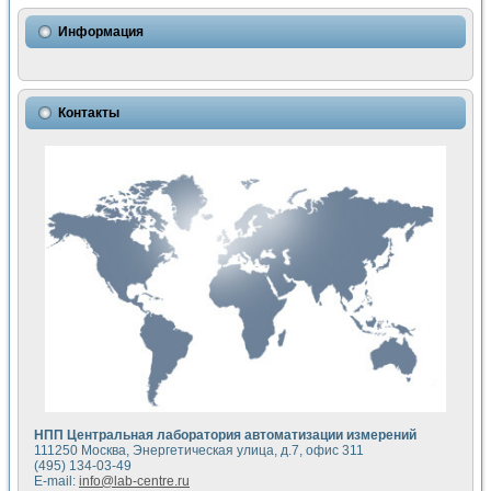
Использование NI LabVIEW для математического моделир
Исследовние возможности создания измерителя ВАХ фото
Информация
Математическое моделирование генератора сигналов - и
Моделирование и экспериментальное исследование линей
Применение осциллографического модуля с высоким разр
Симуляция отклика импульсного радиолокационного сигнал
Контакты
Автоматизация формирования уравнений состояния для и
Блок гальванической развязки для устройства сбора данн
Разработка автоматизированного стенда для измерения о
Применение среды LabVIEW для построения картины возб
Портативная система для определения показателей качес
Использование LabVIEW для управления источником пит
Устройство для снятия вольт-амперных характеристик со
Передовые научные технологии: нано-, фемто-, биотехнологи
Автоматизированная установка по измерению временных 
Автоматизированный лабораторный комплекс на базе Lab
Визуализация моделирования и оптимизации тепловой об
Виртуальный прибор для исследования функциональных в
Исследование возможности создания экономичного виртуа
Исследование кинетики движения макрочастиц в упорядо
Комплекс автоматизированной диагностики крови
НПП Центральная лаборатория автоматизации измерений
Метод прогнозирования свойств дисперсных продуктов п
111250 Москва, Энергетическая улица, д.7, офис 311
Недорогая система управления сверхпроводящим соленои
(495) 134-03-49
E-mail:
info@lab-centre.ru
Применение технологий NI в курсе экспериментальной фи