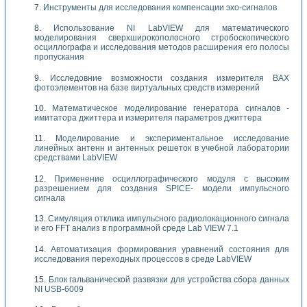
Инструменты для исследования компенсации эхо-сигналов
Использование NI LabVIEW для математического
моделирования сверхширокополосного стробоскопического
осциллографа и исследования методов расширения его полосы
пропускания
Исследовние возможности создания измерителя ВАХ
фотоэлементов на базе виртуальных средств измерений
Математическое моделирование генератора сигналов -
имитатора джиттера и измерителя параметров джиттера
Моделирование и экспериментальное исследование
линейных антенн и антенных решеток в учебной лаборатории
средствами LabVIEW
Применение осциллографического модуля с высоким
разрешением для создания SPICE- модели импульсного
сигнала
Симуляция отклика импульсного радиолокационного сигнала
и его FFT анализ в программной среде Lab VIEW 7.1
Автоматизация формирования уравнений состояния для
исследования переходных процессов в среде LabVIEW
Блок гальванической развязки для устройства сбора данных
NI USB-6009