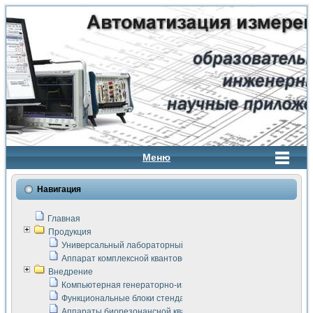
Меню
Навигация
Главная
Продукция
Универсальный лабораторный стенд "Сигнал-USB"
Аппарат комплексной квантовой терапии Интроскан
Внедрение
Компьютерная генераторно-измерительная система
Функциональные блоки стенда "Сигнал-USB"
Аппараты биорезонансной квантовой терапии серии СКАН