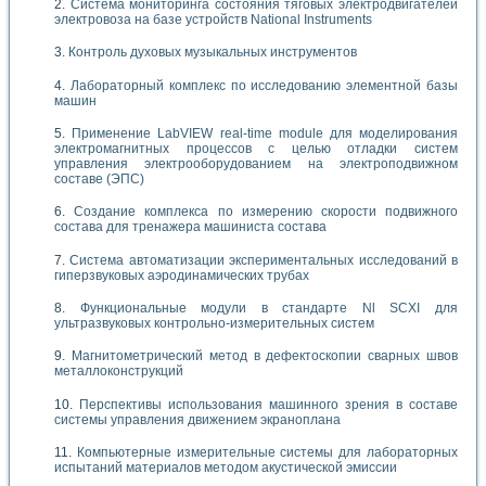
Система мониторинга состояния тяговых электродвигателей
электровоза на базе устройств National Instruments
Контроль духовых музыкальных инструментов
Лабораторный комплекс по исследованию элементной базы
машин
Применение LabVIEW real-time module для моделирования
электромагнитных процессов с целью отладки систем
управления электрооборудованием на электроподвижном
составе (ЭПС)
Создание комплекса по измерению скорости подвижного
состава для тренажера машиниста состава
Система автоматизации экспериментальных исследований в
гиперзвуковых аэродинамических трубах
Функциональные модули в стандарте Nl SCXI для
ультразвуковых контрольно-измерительных систем
Магнитометрический метод в дефектоскопии сварных швов
металлоконструкций
Перспективы использования машинного зрения в составе
системы управления движением экраноплана
Компьютерные измерительные системы для лабораторных
испытаний материалов методом акустической эмиссии