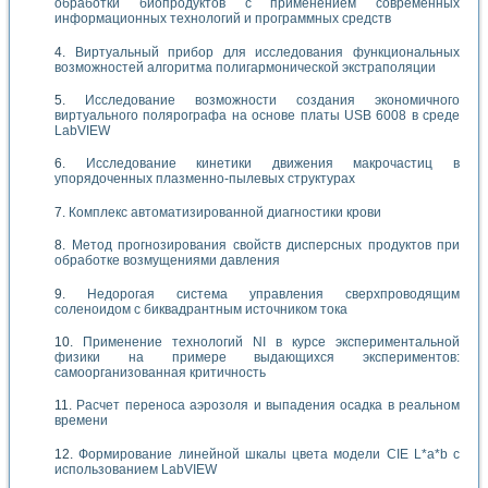
обработки биопродуктов с применением современных
информационных технологий и программных средств
Виртуальный прибор для исследования функциональных
возможностей алгоритма полигармонической экстраполяции
Исследование возможности создания экономичного
виртуального полярографа на основе платы USB 6008 в среде
LabVIEW
Исследование кинетики движения макрочастиц в
упорядоченных плазменно-пылевых структурах
Комплекс автоматизированной диагностики крови
Метод прогнозирования свойств дисперсных продуктов при
обработке возмущениями давления
Недорогая система управления сверхпроводящим
соленоидом с биквадрантным источником тока
Применение технологий NI в курсе экспериментальной
физики на примере выдающихся экспериментов:
самоорганизованная критичность
Расчет переноса аэрозоля и выпадения осадка в реальном
времени
Формирование линейной шкалы цвета модели CIE L*a*b с
использованием LabVIEW