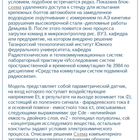
Разработка виртуальных тренажеров путем моделировани
условием, подобное встречается редко. Показана блок-
схема
удаленного доступа к стенду для испытания
Система блокировок, сигнализации и защиты ускорителя 
крепежных болтов автомобиля на замедленное
Система сбора данных и управления процессом цементир
водородное охрупчивание с измерением по АЭ кинетики
Управление температурой газовой среды специальной ба
разрушения высокопрочной стали -дипломные работы
Разработка программного обеспечения с использованием
Демцева В. После этого появится окно процесса
Использование технологий NATIONAL INSTRUMENTS при ра
загрузки команд в микроконтроллер рис. ВУЗ, кафедра
Оборудование для промышленной термотрансферной мар
или предприятие, на котором внедрено решение
Автоматизация реометрических исследований на базе La
Таганрогский технологический институт Южного
Применение измерителя иммитанса для исследова¬ния эле
федерального университета, кафедра
Исследование электромагнитных переходных процессов при
Радиотехнических и телекоммуникационных систем:
лабораторный практикум «Исследование систем
Стенд для исследования электрических переходных харак
пространственной и временной коммутации» № 3984 по
Автоматизация контроля сварных швов на базе техноло
дисциплине «Средства коммутации систем подвижной
Измерительный контроль с применением неиндустриальны
радиосвязи».
Моделирование надежности и эффективности систем упра
Лабораторные практикумы и учебные стенды
Модель представляет собой параметрический датчик,
Автоматизация лабораторного стенда по измерению проф
на вход которого поступает воздействующее
Автоматизированные лабораторные комплексы для вузов,
напряжение Et, в результате на выходе возникает ток iΣt,
состоящий из полезного сигнала - фарадеевского тока it
Виртуальный прибор для исследования нелинейных рези
и основной помехи - емкостного тока ict, описываемых
Использование виртуальных приборов в процесе изучения
следующими выражениями: где Cdе - нелинейная
Использование программ ELECTRONICS WORKBENCH-MULTI
емкость двойного слоя, еv2 - потенциал полуволны, соk
Лабораторный практикум по дисциплине «Цифровые вычис
- концентрация исследуемого вещества, остальные
Лабораторный практикум по ИНС на основе LabVIEW
константы задают условия электрохимического
Лабораторный практикум по основам теории коммутации
процесса. Описание решения
Схема
компьютерного
Опыт использования NI LabVIEW для создания лабораторн
эксперимента выглядела следующим образом.