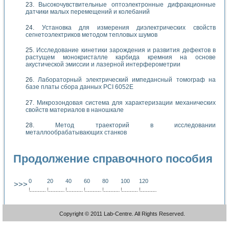
Высокочувствительные оптоэлектронные дифракционные
датчики малых перемещений и колебаний
Установка для измерения диэлектрических свойств
сегнетоэлектриков методом тепловых шумов
Исследование кинетики зарождения и развития дефектов в
растущем монокристалле карбида кремния на основе
акустической эмиссии и лазерной интерферометрии
Лабораторный электрический импедансный томограф на
базе платы сбора данных PCI 6052E
Микрозондовая система для характеризации механических
свойств материалов в наношкале
Метод траекторий в исследовании
металлообрабатывающих станков
Продолжение справочного пособия
0
20
40
60
80
100
120
>>>
!
.
.
.
.
.
.
.
.
.
.
.
.
.
.
.
.
.
.
.
!
.
.
.
.
.
.
.
.
.
.
.
.
.
.
.
.
.
.
.
!
.
.
.
.
.
.
.
.
.
.
.
.
.
.
.
.
.
.
.
!
.
.
.
.
.
.
.
.
.
.
.
.
.
.
.
.
.
.
.
!
.
.
.
.
.
.
.
.
.
.
.
.
.
.
.
.
.
.
.
!
.
.
.
.
.
.
.
.
.
.
.
.
.
.
.
.
.
.
.
!
.
.
.
.
.
.
.
.
.
.
.
.
.
.
.
.
.
.
.
Copyright © 2011 Lab-Centre. All Rights Reserved.