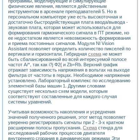
Универсальный стенд для исследования электрических ха
программы, моделирующие и симулирующие
физические явления, являются действенным
Лабораторные практикумы по информационно-измерител
инструментом в арсенале преподавателей 5. Но в
Виртуальный измеритель частотных характеристик на осн
персональном компьютере уже есть высокоточная и
Лабораторный практикум по основам теории Коммутации
достаточно быстродействующая плата ввода/вывода -
Разработка виртуальной лабораторной работы «Имитаци
звуковая плата, которая может использоваться для
Виртуальные практикумы по электротехнике в среде LabV
формирования гармонического сигнала в ПТ режиме, но
Из опыта внедрения в рамках национального проекта «Об
ее недостатком является невозможность формирования
Исследование эффективности решателей обыкновенных 
и приема постоянных сигналов. Модуля Nl Vision
Опыт разработки LabVIEW лабораторных практикумов н
Assistant позволяет определить количество пикселей по
Проблемы повышения качества образования и подготовки
вертикали и горизонтали. Гибридная
схема
не может
быть сбалансированной во всей интересуемой полосе
Развитие LabVIEW лабораторного практикума по электр
частот А/*, так как i?j Ф2{ и Zb=Rb. Верхний график
Разработка виртуальной лаборатории по электротехнике 
отражает зависимость напряжения в вольтах на выходе
Усовершенствованные алгоритмы частотного анализа для
фильтра от частоты в герцах. Необходимое напряжение
Об опыте работы учебного центра «Технологии NATIONAL
установлено. Лабораторный комплекс по исследованию
Технологии NI в магистерской программе «Прикладная фи
элементной базы машин 1. Другими словами
Система диагностики двигателей постоянного тока
существует несколько схем модели, которым
Автоматизированный стенд формирования электромагнитн
соответствуют составленные для каждого случая
Лабораторный практикум по курсу ИИС на базе оборудов
системы уравнений.
Партнеры
Учитывая возможность накопления и усреднения
Академические и отраслевые институты
значений полученного решения, этот метод позволяет
Учебные заведения
уверенно регистрировать сигналы при 2 - 3-х кратном
Бизнес
расширении полосы пропускания.
Схема
стенда для
Контакты
исследований рабочих процессов двигателя
внутреннего сгорания в динамических режимах Эти