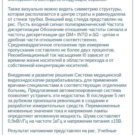
Применение LabVIEW для исследования течения в расши
Также визуально можно видеть симметрию структуры,
Создание виртуальной работы «Изучение магнитных свой
которая располагается в центре страты и равноудалена
Обратный маятник
от стенок трубки. Внешний вид стенда представлен на
Устройство для изучения основ интерфейсов обмена по п
рис. Пусть входной сигнал полигармонический Частота
Лабораторный практикум: изучение адиабатического расш
дискретизации Обозначим отношение частоты сигнала и
Стенд для исследования электрических переходных харак
частоты дискретизации где ΩM= INTΩ и ∆Ω - целая и
Система статистической обработки результатов измерите
дробная части отношения соответственно.
Автоматизация лазерно-плазменных измерений с помощ
Среднеквадратичное отклонение при измерении
Модельно-измерительный комплекс. Назначение. Состав.
пропускания составляло не более двух процентов.
Рекомбинационный ток насыщения I0 зависит от
Использование технологий NATIONAL INSTRUMENTS для с
времени жизни носителей в области перехода и от
Учебный практикум "Спектральный и корреляционный ана
собственной концентрации носителей.
Учебный стенд для исследования принципа действия унив
Оборудование и программное обеспечение учебных лабор
Внедрение и развитие решения Система медицинской
Виртуальный лабораторный практикум для изучения техн
видеоэндоскопии разрабатывалась для применения
Управление роботом ТУР-10 средствами LabVIEW
врачами-специалистами в соответствующих отделениях
Аппаратно-программный комплекс для исследования АЧХ 
больниц. Предлагаемая автоматизированная система
Автоматизированный дистанционный лабораторный практи
позволяет устранить эти недостатки. В последние 5 лет
за рубежом произошла революция в создании и
Исследование возможности реставрации одномерных сигн
разработке измерительных средств. Перемноженные
Использование технологий NATIONAL INSTRUMENTS в оп
мгновенные значения тока и напряжения лампы
Разработка модификаций алгоритма полигармонической э
определяют мгновенную мощность. Шума составляет
Учебный стенд для исследования принципа действия унив
0,9нВ/√Гц на частоте 1кГц и напряжении питания ±15В.
Виртуальная система поддержки принимаемых решений в
Преемственность дисциплин «Моделирование систем» и «
Результат наложения представлен на рис. Учебные